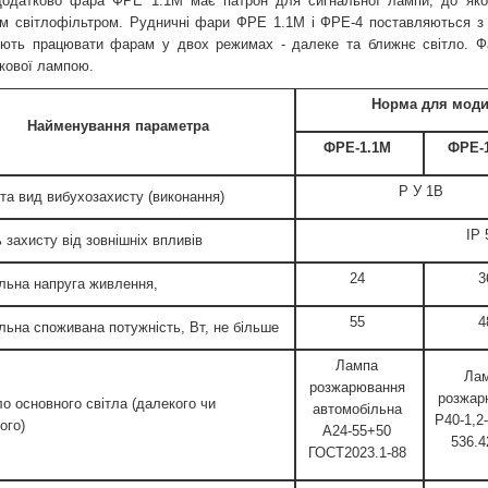
одатково фара ФРЕ 1.1М має патрон для сигнальної лампи, до яког
м світлофільтром. Рудничні фари ФРЕ 1.1М і ФРЕ-4 поставляються з 
ють працювати фарам у двох режимах - далеке та ближнє світло. 
кової лампою.
Норма для моди
Найменування параметра
ФРЕ-1.1М
ФРЕ-
P
У 1В
 та вид вибухозахисту (виконання)
IP
 захисту від зовнішніх впливів
24
3
льна напруга живлення,
55
4
льна споживана потужність, Вт, не більше
Лампа
Ла
розжарювання
розжар
о основного світла (далекого чи
автомобільна
Р40-1,2
ого)
А24-55+50
536.4
ГОСТ2023.1-88