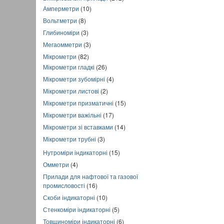
Амперметри
(10)
Вольтметри
(8)
Глибиноміри
(3)
Мегаомметри
(3)
Мікрометри
(82)
Мікрометри гладкі
(26)
Мікрометри зубомірні
(4)
Мікрометри листові
(2)
Мікрометри призматичні
(15)
Мікрометри важільні
(17)
Мікрометри зі вставками
(14)
Мікрометри трубні
(3)
Нутроміри індикаторні
(15)
Омметри
(4)
Прилади для нафтової та газової
промисловості
(16)
Скоби індикаторні
(10)
Стенкоміри індикаторні
(5)
Товщиноміри індикаторні
(6)