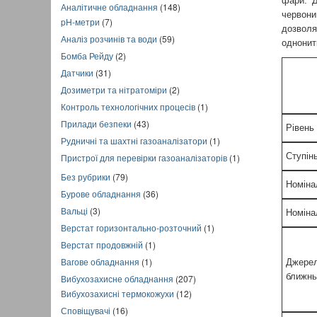
фари. Д
Аналітичне обладнання
(148)
червони
pH-метри
(7)
дозволя
Аналіз розчинів та води
(59)
однонит
Бомба Рейду
(2)
Датчики
(31)
Дозиметри та нітратоміри
(2)
Контроль технологічних процесів
(1)
Прилади безпеки
(43)
Рівень
Рудничні та шахтні газоаналізатори
(1)
Ступінь
Пристрої для перевірки газоаналізаторів
(1)
Без рубрики
(79)
Номіна
Бурове обладнання
(36)
Вальці
(3)
Номіна
Верстат горизонтально-розточний
(1)
Верстат продовжній
(1)
Вагове обладнання
(1)
Джерел
ближнь
Вибухозахисне обладнання
(207)
Вибухозахисні термокожухи
(12)
Сповіщувачі
(16)