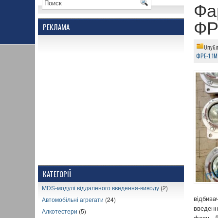
Фа
ФР
РЕКЛАМА
Опубл
ФРЕ-1.1М
КАТЕГОРІЇ
MDS-модулі віддаленого введення-виводу
(2)
Автомобільні агрегати
(24)
відбива
введенн
Алкотестери
(5)