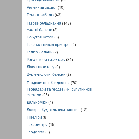
Релейний захист
(10)
Ремонт кабелю
(43)
Газове обладнання
(148)
Азотні балони
(2)
Побутові котли
(5)
Газопальникові пристрої
(2)
Гелієві балони
(2)
Регулятори тиску газу
(34)
Лічильники газу
(2)
Вуглекислотні балони
(2)
Геодезичне обладнання
(70)
Георадари та геодезичні супутникові
системи
(25)
Дальноміри
(1)
Лазерні будівельники площин
(12)
Нівеліри
(8)
Тахеометри
(15)
Теодоліти
(9)