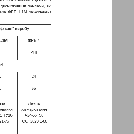
о прикріплений відбивач з
двонитковими лампами, які
Фара ФРЕ 1.1М забезпечена
фікації виробу
1.1МГ
ФРЕ-4
РН1
54
6
24
8
55
мпа
Лампа
ювання
розжарювання
-1 ТУ16-
А24-55+50
21-75
ГОСТ2023.1-88