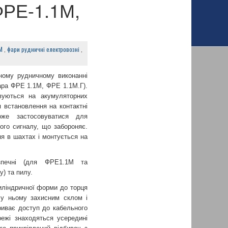
ФРЕ-1.1М,
М
,
фари рудничні електровозні
,
ному рудничному виконанні
ара ФРЕ 1.1М, ФРЕ 1.1М.Г).
вуються на акумуляторних
 встановлення на контактні
же застосовуватися для
ого сигналу, що забороняє.
я в шахтах і монтується на
зпечні (для ФРЕ1.1М та
у) та пилу.
ліндричної форми до торця
 у ньому захисним склом і
риває доступ до кабельного
ежі знаходяться усередині