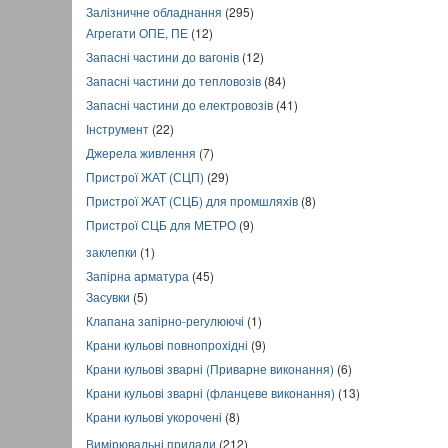
Залізничне обладнання
(295)
Агрегати ОПЕ, ПЕ
(12)
Запасні частини до вагонів
(12)
Запасні частини до тепловозів
(84)
Запасні частини до електровозів
(41)
Інструмент
(22)
Джерела живлення
(7)
Пристрої ЖАТ (СЦП)
(29)
Пристрої ЖАТ (СЦБ) для промшляхів
(8)
Пристрої СЦБ для МЕТРО
(9)
заклепки
(1)
Запірна арматура
(45)
Засувки
(5)
Клапана запірно-регулюючі
(1)
Крани кульові повнопрохідні
(9)
Крани кульові зварні (Приварне виконання)
(6)
Крани кульові зварні (фланцеве виконання)
(13)
Крани кульові укорочені
(8)
Вимірювальні прилади
(212)