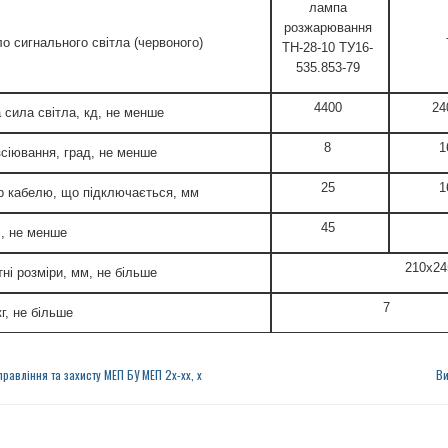
лампа
розжарювання
о сигнального світла (червоного)
ТН-28-10 ТУ16-
535.853-79
4400
24
 сила світла, кд, не менше
8
1
зсіювання, град, не менше
25
1
р кабелю, що підключається, мм
45
, не менше
210х24
ні розміри, мм, не більше
7
г, не більше
правління та захисту МЕП БУ МЕП 2х-хх, х
Ви