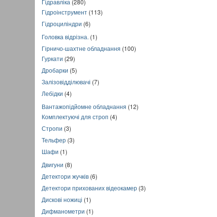
Гідравліка
(280)
Гідроінструмент
(113)
Гідроциліндри
(6)
Головка відрізна.
(1)
Гірничо-шахтне обладнання
(100)
Гуркати
(29)
Дробарки
(5)
Залізовідділювачі
(7)
Лебідки
(4)
Вантажопідйомне обладнання
(12)
Комплектуючі для строп
(4)
Стропи
(3)
Тельфер
(3)
Шафи
(1)
Двигуни
(8)
Детектори жучків
(6)
Детектори прихованих відеокамер
(3)
Дискові ножиці
(1)
Дифманометри
(1)