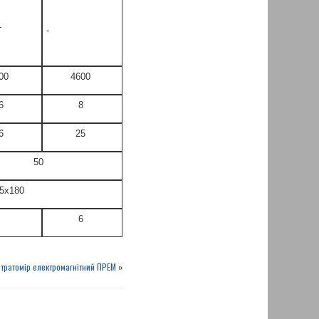
-
-
00
4600
6
8
6
25
50
5х180
6
тратомір електромагнітний ПРЕМ
»