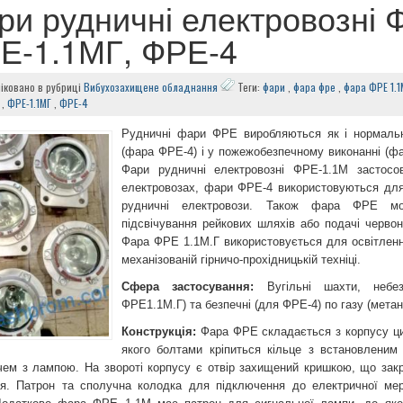
ри рудничні електровозні 
Е-1.1МГ, ФРЕ-4
іковано в рубриці
Вибухозахищене обладнання
Теги:
фари
,
фара фре
,
фара ФРЕ 1.1
,
ФРЕ-1.1МГ
,
ФРЕ-4
Рудничні фари ФРЕ виробляються як і нормаль
(фара ФРЕ-4) і у пожежобезпечному виконанні (ф
Фари рудничні електровозні ФРЕ-1.1М застосо
електровозах, фари ФРЕ-4 використовуються для
рудничні електровози. Також фара ФРЕ мо
підсвічування рейкових шляхів або подачі червон
Фара ФРЕ 1.1М.Г використовується для освітленн
механізованій гірничо-прохідницькій техніці.
Сфера застосування:
Вугільні шахти, небе
ФРЕ1.1М.Г) та безпечні (для ФРЕ-4) по газу (метан
Конструкція:
Фара ФРЕ складається з корпусу ци
якого болтами кріпиться кільце з встановленим
чем з лампою. На звороті корпусу є отвір захищений кришкою, що зак
я. Патрон та сполучна колодка для підключення до електричної мер