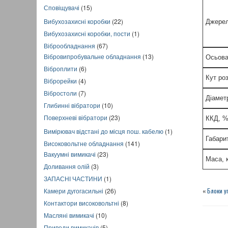
Сповіщувачі
(15)
Вибухозахисні коробки
(22)
Джерел
Вибухозахисні коробки, пости
(1)
Віброобладнання
(67)
Вібровипробувальне обладнання
(13)
Осьова
Віброплити
(6)
Кут ро
Віброрейки
(4)
Вібростоли
(7)
Діамет
Глибинні вібратори
(10)
Поверхневі вібратори
(23)
ККД, %
Вимірювач відстані до місця пош. кабелю
(1)
Габарит
Високовольтне обладнання
(141)
Вакуумні вимикачі
(23)
Маса, к
Доливання олій
(3)
ЗАПАСНІ ЧАСТИНИ
(1)
Камери дугогасильні
(26)
«
Блоки у
Контактори високовольтні
(8)
Масляні вимикачі
(10)
Приводи вимикачів
(5)