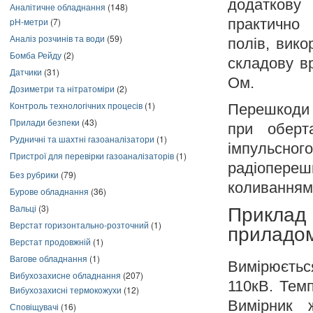
додаткову
Аналітичне обладнання
(148)
практично 
pH-метри
(7)
Аналіз розчинів та води
(59)
полів, вик
Бомба Рейду
(2)
складову вр
Датчики
(31)
Ом.
Дозиметри та нітратоміри
(2)
Контроль технологічних процесів
(1)
Перешкоди 
Прилади безпеки
(43)
при оберт
Рудничні та шахтні газоаналізатори
(1)
імпульсног
Пристрої для перевірки газоаналізаторів
(1)
радіопереш
Без рубрики
(79)
коливаннями
Бурове обладнання
(36)
Вальці
(3)
Приклад
Верстат горизонтально-розточний
(1)
приладо
Верстат продовжній
(1)
Вагове обладнання
(1)
Вимірюєтьс
Вибухозахисне обладнання
(207)
110кВ. Темп
Вибухозахисні термокожухи
(12)
Вимірник 
Сповіщувачі
(16)