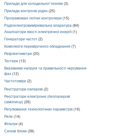
Прилади для холодильної техніки
(3)
Прилади контролю рідин
(25)
Програмовані логічні контролери
(15)
Радіоелектровимірювальна апаратура
(84)
Аналізатори якості електричної енергії
(1)
Генератори частот
(2)
Комплекти перевірочного обладнання
(7)
Рефлектометри
(20)
Тестери
(13)
Вказівники напруги та правильності чергування
фаз
(12)
Частотоміри
(2)
Реєстратори паперові
(2)
Реєстратори електронні (безпаперові
самописці)
(26)
Регулювання технологічних параметрів
(16)
Реле
(14)
Фільтри
(4)
Силові блоки
(38)