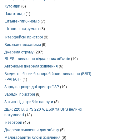
Кутоміри
(6)
Частотомір
(1)
Штангенглибиномір
(7)
Штангенінструмент
(8)
Інтерфейсні пристрої
(3)
Виконавчі механізми
(9)
Джерела струму
(207)
RLPS - живлення віддалених об'єктів
(10)
Автономні джерела живлення
(6)
Бюджетні блоки безперебійного живлення (ББП)
«РАПАН»
(4)
Зарядно-розрядні пристрої ЗР
(10)
Зарядні пристрої
(8)
Захист від стрибків напруги
(8)
ДБЖ 220 В, UPS 220 V, ДБЖ та UPS великої
потужності
(13)
Інвертори
(45)
Джерела живлення для зв'язку
(5)
Малогабаритні блоки живлення
(6)