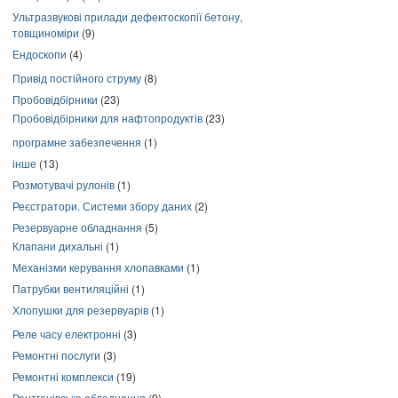
Ультразвукові прилади дефектоскопії бетону,
товщиноміри
(9)
Ендоскопи
(4)
Привід постійного струму
(8)
Пробовідбірники
(23)
Пробовідбірники для нафтопродуктів
(23)
програмне забезпечення
(1)
інше
(13)
Розмотувачі рулонів
(1)
Реєстратори. Системи збору даних
(2)
Резервуарне обладнання
(5)
Клапани дихальні
(1)
Механізми керування хлопавками
(1)
Патрубки вентиляційні
(1)
Хлопушки для резервуарів
(1)
Реле часу електронні
(3)
Ремонтні послуги
(3)
Ремонтні комплекси
(19)
Рентгенівське обладнання
(9)