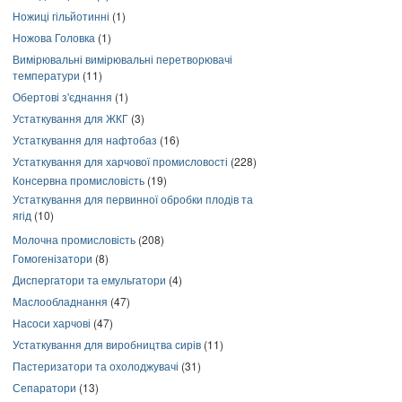
Ножиці гільйотинні
(1)
Ножова Головка
(1)
Вимірювальні вимірювальні перетворювачі
температури
(11)
Обертові з'єднання
(1)
Устаткування для ЖКГ
(3)
Устаткування для нафтобаз
(16)
Устаткування для харчової промисловості
(228)
Консервна промисловість
(19)
Устаткування для первинної обробки плодів та
ягід
(10)
Молочна промисловість
(208)
Гомогенізатори
(8)
Диспергатори та емульгатори
(4)
Маслообладнання
(47)
Насоси харчові
(47)
Устаткування для виробництва сирів
(11)
Пастеризатори та охолоджувачі
(31)
Сепаратори
(13)