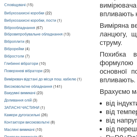
вимірювача
Сповіщувачі
(15)
Вибухозахисні коробки
(22)
впливають 
Вибухозахисні коробки, пости
(1)
Виміряна ве
Віброобладнання
(67)
ланцюгу, щ
Вібровипробувальне обладнання
(13)
Віброплити
(6)
струму.
Віброрейки
(4)
Похибка в
Вібростоли
(7)
формулою
Глибинні вібратори
(10)
основної п
Поверхневі вібратори
(23)
Вимірювач відстані до місця пош. кабелю
(1)
впливають.
Високовольтне обладнання
(141)
Врахуємо м
Вакуумні вимикачі
(23)
Доливання олій
(3)
від індук
ЗАПАСНІ ЧАСТИНИ
(1)
від темпер
Камери дугогасильні
(26)
від напру
Контактори високовольтні
(8)
від переш
Масляні вимикачі
(10)
Приводи вимикачів
(5)