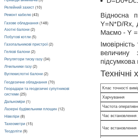
D=D0+Dc
Релейний захист
(10)
Відносна 
Ремонт кабелю
(43)
Y=N*D/Rx, 
Газове обладнання
(148)
Азотні балони
(2)
Маємо - Y = 
Побутові котли
(5)
Імовірність
Газопальникові пристрої
(2)
Гелієві балони
(2)
величину 
Регулятори тиску газу
(34)
підсумкова
Лічильники газу
(2)
Технічні
Вуглекислотні балони
(2)
Геодезичне обладнання
(70)
Георадари та геодезичні супутникові
Клас точності вим
системи
(25)
Харчування
Дальноміри
(1)
Частота оперативн
Лазерні будівельники площин
(12)
Нівеліри
(8)
Час встановлення
Тахеометри
(15)
Час встановлення 
Теодоліти
(9)