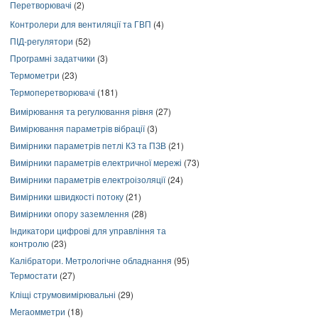
Перетворювачі
(2)
Контролери для вентиляції та ГВП
(4)
ПІД-регулятори
(52)
Програмні задатчики
(3)
Термометри
(23)
Термоперетворювачі
(181)
Вимірювання та регулювання рівня
(27)
Вимірювання параметрів вібрації
(3)
Вимірники параметрів петлі КЗ та ПЗВ
(21)
Вимірники параметрів електричної мережі
(73)
Вимірники параметрів електроізоляції
(24)
Вимірники швидкості потоку
(21)
Вимірники опору заземлення
(28)
Індикатори цифрові для управління та
контролю
(23)
Калібратори. Метрологічне обладнання
(95)
Термостати
(27)
Кліщі струмовимірювальні
(29)
Мегаомметри
(18)