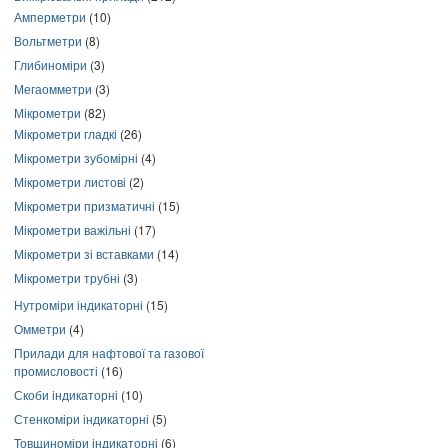
Амперметри
(10)
Вольтметри
(8)
Глибиноміри
(3)
Мегаомметри
(3)
Мікрометри
(82)
Мікрометри гладкі
(26)
Мікрометри зубомірні
(4)
Мікрометри листові
(2)
Мікрометри призматичні
(15)
Мікрометри важільні
(17)
Мікрометри зі вставками
(14)
Мікрометри трубні
(3)
Нутроміри індикаторні
(15)
Омметри
(4)
Прилади для нафтової та газової
промисловості
(16)
Скоби індикаторні
(10)
Стенкоміри індикаторні
(5)
Товщиноміри індикаторні
(6)