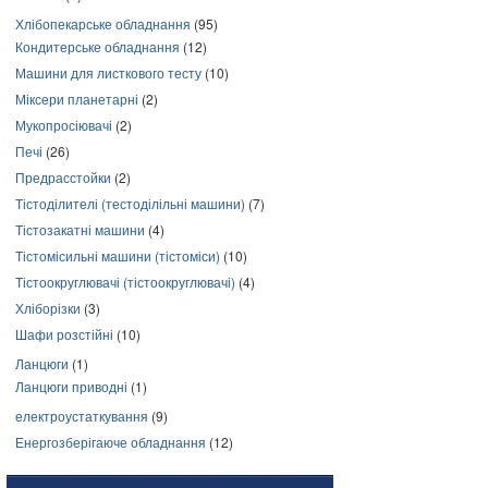
Хлібопекарське обладнання
(95)
Кондитерське обладнання
(12)
Машини для листкового тесту
(10)
Міксери планетарні
(2)
Мукопросіювачі
(2)
Печі
(26)
Предрасстойки
(2)
Тістоділителі (тестоділільні машини)
(7)
Тістозакатні машини
(4)
Тістомісильні машини (тістоміси)
(10)
Тістоокруглювачі (тістоокруглювачі)
(4)
Хліборізки
(3)
Шафи розстійні
(10)
Ланцюги
(1)
Ланцюги приводні
(1)
електроустаткування
(9)
Енергозберігаюче обладнання
(12)