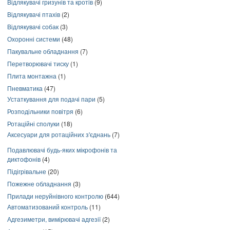
Відлякувачі гризунів та кротів
(9)
Відлякувачі птахів
(2)
Відлякувачі собак
(3)
Охоронні системи
(48)
Пакувальне обладнання
(7)
Перетворювачі тиску
(1)
Плита монтажна
(1)
Пневматика
(47)
Устаткування для подачі пари
(5)
Розподільники повітря
(6)
Ротаційні сполуки
(18)
Аксесуари для ротаційних з'єднань
(7)
Подавлювачі будь-яких мікрофонів та
диктофонів
(4)
Підігрівальне
(20)
Пожежне обладнання
(3)
Прилади неруйнівного контролю
(644)
Автоматизований контроль
(11)
Адгезиметри, вимірювачі адгезії
(2)