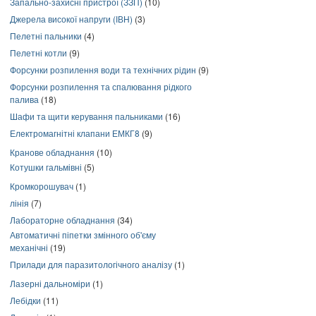
Запально-захисні пристрої (ЗЗП)
(10)
Джерела високої напруги (ІВН)
(3)
Пелетні пальники
(4)
Пелетні котли
(9)
Форсунки розпилення води та технічних рідин
(9)
Форсунки розпилення та спалювання рідкого
палива
(18)
Шафи та щити керування пальниками
(16)
Електромагнітні клапани ЕМКГ8
(9)
Кранове обладнання
(10)
Котушки гальмівні
(5)
Кромкорошувач
(1)
лінія
(7)
Лабораторне обладнання
(34)
Автоматичні піпетки змінного об'єму
механічні
(19)
Прилади для паразитологічного аналізу
(1)
Лазерні дальноміри
(1)
Лебідки
(11)