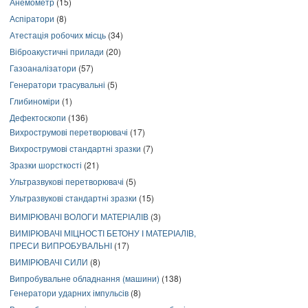
Анемометр
(15)
Аспіратори
(8)
Атестація робочих місць
(34)
Віброакустичні прилади
(20)
Газоаналізатори
(57)
Генератори трасувальні
(5)
Глибиноміри
(1)
Дефектоскопи
(136)
Вихрострумові перетворювачі
(17)
Вихрострумові стандартні зразки
(7)
Зразки шорсткості
(21)
Ультразвукові перетворювачі
(5)
Ультразвукові стандартні зразки
(15)
ВИМІРЮВАЧІ ВОЛОГИ МАТЕРІАЛІВ
(3)
ВИМІРЮВАЧІ МІЦНОСТІ БЕТОНУ І МАТЕРІАЛІВ,
ПРЕСИ ВИПРОБУВАЛЬНІ
(17)
ВИМІРЮВАЧІ СИЛИ
(8)
Випробувальне обладнання (машини)
(138)
Генератори ударних імпульсів
(8)