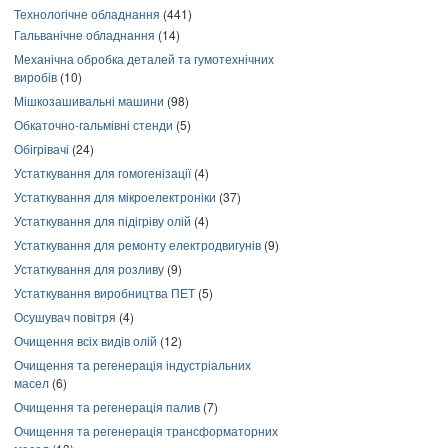
Технологічне обладнання
(441)
Гальванічне обладнання
(14)
Механічна обробка деталей та гумотехнічних
виробів
(10)
Мішкозашивальні машини
(98)
Обкаточно-гальмівні стенди
(5)
Обігрівачі
(24)
Устаткування для гомогенізації
(4)
Устаткування для мікроелектроніки
(37)
Устаткування для підігріву олій
(4)
Устаткування для ремонту електродвигунів
(9)
Устаткування для розливу
(9)
Устаткування виробництва ПЕТ
(5)
Осушувач повітря
(4)
Очищення всіх видів олій
(12)
Очищення та регенерація індустріальних
масел
(6)
Очищення та регенерація палив
(7)
Очищення та регенерація трансформаторних