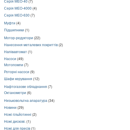
Серія МЕО-40
(7)
Серія МЕО-4000
(4)
Серія МЕО-630
(7)
Муфти
(4)
Підшипники
(1)
Мотор-редуктори
(22)
Нанесення металевих покриттів
(2)
Напівавтомат
(1)
Насоси
(49)
Мотопомпи
(7)
Роторні насоси
(9)
Шафи керування
(12)
Нафтогазове обладнання
(7)
Октанометри
(6)
Низьковольтна апаратура
(34)
Новини
(29)
Ножі гільйотинні
(2)
Ножі дискові.
(1)
Ножі для пресів
(1)