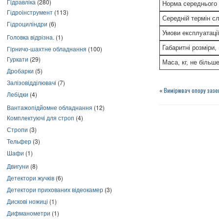
Гідравліка
(280)
Норма середнього
Гідроінструмент
(113)
Середній термін с
Гідроциліндри
(6)
Умови експлуатаці
Головка відрізна.
(1)
Габаритні розміри,
Гірничо-шахтне обладнання
(100)
Гуркати
(29)
Маса, кг, не більш
Дробарки
(5)
Залізовідділювачі
(7)
«
Вимірювач опору заз
Лебідки
(4)
Вантажопідйомне обладнання
(12)
Комплектуючі для строп
(4)
Стропи
(3)
Тельфер
(3)
Шафи
(1)
Двигуни
(8)
Детектори жучків
(6)
Детектори прихованих відеокамер
(3)
Дискові ножиці
(1)
Дифманометри
(1)