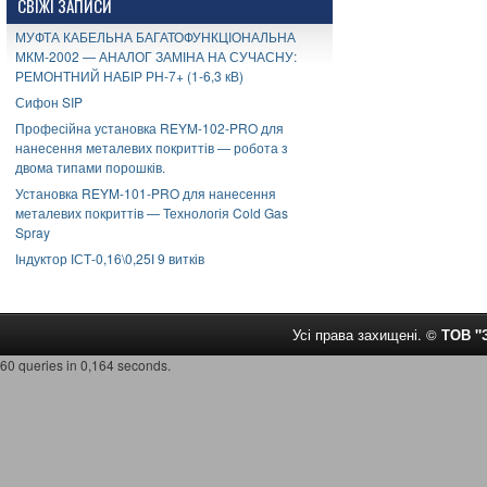
СВІЖІ ЗАПИСИ
МУФТА КАБЕЛЬНА БАГАТОФУНКЦІОНАЛЬНА
МКМ-2002 — АНАЛОГ ЗАМІНА НА СУЧАСНУ:
РЕМОНТНИЙ НАБІР РН-7+ (1-6,3 кВ)
Сифон SIP
Професійна установка REYM-102-PRO для
нанесення металевих покриттів — робота з
двома типами порошків.
Установка REYM-101-PRO для нанесення
металевих покриттів — Технологія Cold Gas
Spray
Індуктор ІСТ-0,16\0,25І 9 витків
Усі права захищені. ©
ТОВ 
60 queries in 0,164 seconds.