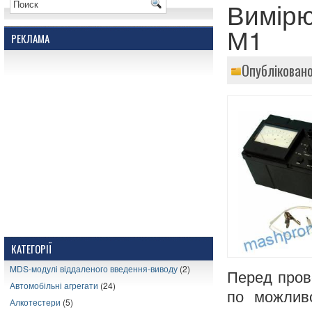
Вимірю
М1
РЕКЛАМА
Опубліковано
КАТЕГОРІЇ
MDS-модулі віддаленого введення-виводу
(2)
Перед пров
Автомобільні агрегати
(24)
по можливо
Алкотестери
(5)