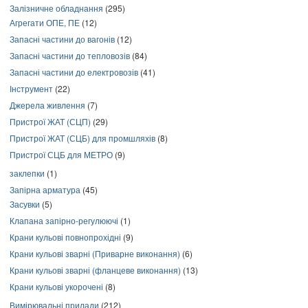
Залізничне обладнання
(295)
Агрегати ОПЕ, ПЕ
(12)
Запасні частини до вагонів
(12)
Запасні частини до тепловозів
(84)
Запасні частини до електровозів
(41)
Інструмент
(22)
Джерела живлення
(7)
Пристрої ЖАТ (СЦП)
(29)
Пристрої ЖАТ (СЦБ) для промшляхів
(8)
Пристрої СЦБ для МЕТРО
(9)
заклепки
(1)
Запірна арматура
(45)
Засувки
(5)
Клапана запірно-регулюючі
(1)
Крани кульові повнопрохідні
(9)
Крани кульові зварні (Приварне виконання)
(6)
Крани кульові зварні (фланцеве виконання)
(13)
Крани кульові укорочені
(8)
Вимірювальні прилади
(212)