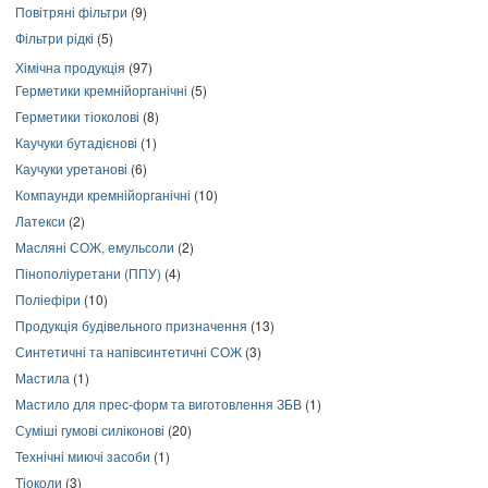
Повітряні фільтри
(9)
Фільтри рідкі
(5)
Хімічна продукція
(97)
Герметики кремнійорганічні
(5)
Герметики тіоколові
(8)
Каучуки бутадієнові
(1)
Каучуки уретанові
(6)
Компаунди кремнійорганічні
(10)
Латекси
(2)
Масляні СОЖ, емульсоли
(2)
Пінополіуретани (ППУ)
(4)
Поліефіри
(10)
Продукція будівельного призначення
(13)
Синтетичні та напівсинтетичні СОЖ
(3)
Мастила
(1)
Мастило для прес-форм та виготовлення ЗБВ
(1)
Суміші гумові силіконові
(20)
Технічні миючі засоби
(1)
Тіоколи
(3)