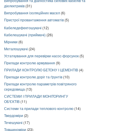
Випробування та діагностика силових кабелів та
діелектриків
(31)
Випробування ізоляційних масел
(6)
Пристрої провантаження автоматів
(5)
Кабеледефектошукачі
(12)
Кабелешукачі (приймачі)
(26)
Мірники
(6)
Металошукачі
(24)
Устаткування для перевірки насос-форсунок
(5)
Прилади контролю армування
(9)
ПРИЛАДИ КОНТРОЛЮ БЕТОНУ І ЦЕМЕНТІВ
(4)
Прилади контролю доріг та ґрунтів
(10)
Прилади контролю параметрів повітряного
середовища
(13)
СИСТЕМИ І ПРИЛАДИ МОНІТОРИНГУ
ОБ'ЄКТІВ
(11)
Системи та прилади теплового контролю
(14)
Твердоміри
(2)
Течешукачі
(17)
Товщиноміри
(23)