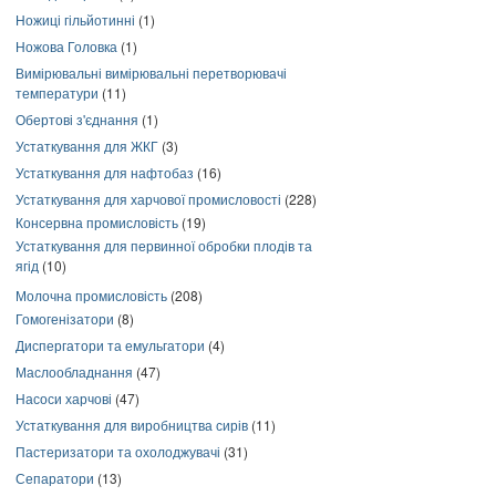
Ножиці гільйотинні
(1)
Ножова Головка
(1)
Вимірювальні вимірювальні перетворювачі
температури
(11)
Обертові з'єднання
(1)
Устаткування для ЖКГ
(3)
Устаткування для нафтобаз
(16)
Устаткування для харчової промисловості
(228)
Консервна промисловість
(19)
Устаткування для первинної обробки плодів та
ягід
(10)
Молочна промисловість
(208)
Гомогенізатори
(8)
Диспергатори та емульгатори
(4)
Маслообладнання
(47)
Насоси харчові
(47)
Устаткування для виробництва сирів
(11)
Пастеризатори та охолоджувачі
(31)
Сепаратори
(13)