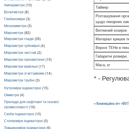
Амперметри
(10)
Таймер
Вольтметри
(8)
Розташування орга
Глибиноміри
(3)
щодо пекарних ка
Мегаомметри
(3)
Витяжний козирок
Мікрометри
(82)
Мікрометри гладкі
(26)
Матеріал кришок п
Мікрометри зубомірні
(4)
Верхні ТЕНи в пек
Мікрометри листові
(2)
Габаритні розміри,
Мікрометри призматичні
(15)
Маса, кг
Мікрометри важільні
(17)
Мікрометри зі вставками
(14)
* - Регулюв
Мікрометри трубні
(3)
Нутроміри індикаторні
(15)
Омметри
(4)
Прилади для нафтової та газової
«
Конвекційна піч «ФОТ
промисловості
(16)
Скоби індикаторні
(10)
Стенкоміри індикаторні
(5)
Товщиноміри індикаторні
(6)