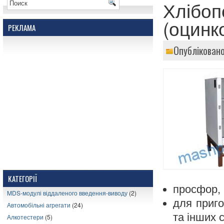
Хлібоп
(оцинк
РЕКЛАМА
Опубліковано
КАТЕГОРІЇ
просфор, 
MDS-модулі віддаленого введення-виводу
(2)
для приго
Автомобільні агрегати
(24)
та інших 
Алкотестери
(5)