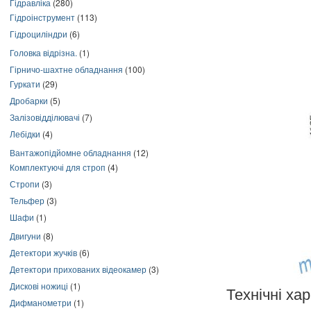
Гідравліка
(280)
Гідроінструмент
(113)
Гідроциліндри
(6)
Головка відрізна.
(1)
Гірничо-шахтне обладнання
(100)
Гуркати
(29)
Дробарки
(5)
Залізовідділювачі
(7)
Лебідки
(4)
Вантажопідйомне обладнання
(12)
Комплектуючі для строп
(4)
Стропи
(3)
Тельфер
(3)
Шафи
(1)
Двигуни
(8)
Детектори жучків
(6)
Детектори прихованих відеокамер
(3)
Дискові ножиці
(1)
Технічні ха
Дифманометри
(1)