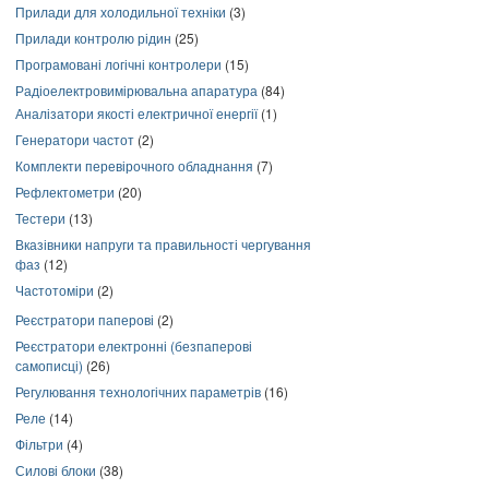
Прилади для холодильної техніки
(3)
Прилади контролю рідин
(25)
Програмовані логічні контролери
(15)
Радіоелектровимірювальна апаратура
(84)
Аналізатори якості електричної енергії
(1)
Генератори частот
(2)
Комплекти перевірочного обладнання
(7)
Рефлектометри
(20)
Тестери
(13)
Вказівники напруги та правильності чергування
фаз
(12)
Частотоміри
(2)
Реєстратори паперові
(2)
Реєстратори електронні (безпаперові
самописці)
(26)
Регулювання технологічних параметрів
(16)
Реле
(14)
Фільтри
(4)
Силові блоки
(38)