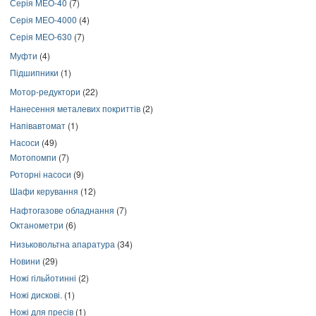
Серія МЕО-40
(7)
Серія МЕО-4000
(4)
Серія МЕО-630
(7)
Муфти
(4)
Підшипники
(1)
Мотор-редуктори
(22)
Нанесення металевих покриттів
(2)
Напівавтомат
(1)
Насоси
(49)
Мотопомпи
(7)
Роторні насоси
(9)
Шафи керування
(12)
Нафтогазове обладнання
(7)
Октанометри
(6)
Низьковольтна апаратура
(34)
Новини
(29)
Ножі гільйотинні
(2)
Ножі дискові.
(1)
Ножі для пресів
(1)