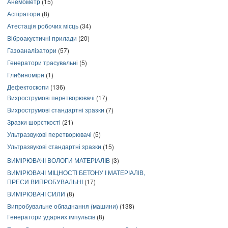
Анемометр
(15)
Аспіратори
(8)
Атестація робочих місць
(34)
Віброакустичні прилади
(20)
Газоаналізатори
(57)
Генератори трасувальні
(5)
Глибиноміри
(1)
Дефектоскопи
(136)
Вихрострумові перетворювачі
(17)
Вихрострумові стандартні зразки
(7)
Зразки шорсткості
(21)
Ультразвукові перетворювачі
(5)
Ультразвукові стандартні зразки
(15)
ВИМІРЮВАЧІ ВОЛОГИ МАТЕРІАЛІВ
(3)
ВИМІРЮВАЧІ МІЦНОСТІ БЕТОНУ І МАТЕРІАЛІВ,
ПРЕСИ ВИПРОБУВАЛЬНІ
(17)
ВИМІРЮВАЧІ СИЛИ
(8)
Випробувальне обладнання (машини)
(138)
Генератори ударних імпульсів
(8)