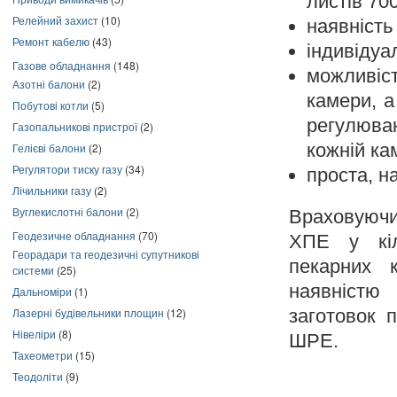
листів 700
Релейний захист
(10)
наявність
Ремонт кабелю
(43)
індивідуа
Газове обладнання
(148)
можливіс
Азотні балони
(2)
камери, а
Побутові котли
(5)
регулюван
Газопальникові пристрої
(2)
кожній ка
Гелієві балони
(2)
Регулятори тиску газу
(34)
проста, н
Лічильники газу
(2)
Вуглекислотні балони
(2)
Враховуючи
Геодезичне обладнання
(70)
ХПЕ у кіл
Георадари та геодезичні супутникові
пекарних 
системи
(25)
наявністю
Дальноміри
(1)
Лазерні будівельники площин
(12)
заготовок 
Нівеліри
(8)
ШРЕ.
Тахеометри
(15)
Теодоліти
(9)