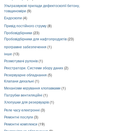
Ультразвукові прилади дефектоскопії бетону,
товщиноміри
(9)
Ендоскопи
(4)
Привід постійного струму
(8)
Пробовідбірники
(23)
Пробовідбірники для нафтопродуктів
(23)
програмне забезпечення
(1)
інше
(13)
Розмотувачі рулонів
(1)
Реєстратори. Системи збору даних
(2)
Резервуарне обладнання
(5)
Клапани дихальні
(1)
Механізми керування хлопавками
(1)
Патрубки вентиляційні
(1)
Хлопушки для резервуарів
(1)
Реле часу електронні
(3)
Ремонтні послуги
(3)
Ремонтні комплекси
(19)
Рентгенівське обладнання
(9)