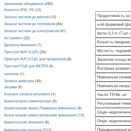
Залізничне обладнання
(295)
Агрегати ОПЕ, ПЕ
(12)
Продуктивність за 
Запасні частини до вагонів
(12)
Запасні частини до тепловозів
(84)
хліб формовий (ф
Запасні частини до електровозів
(41)
батон 0,3 кг (7 шт,
Інструмент
(22)
Кількість пекарних
Джерела живлення
(7)
Місткість: подовий
Пристрої ЖАТ (СЦП)
(29)
Пристрої ЖАТ (СЦБ) для промшляхів
(8)
Загальна площа ви
Пристрої СЦБ для МЕТРО
(9)
Внутрішні розміри 
заклепки
(1)
Номінальна спожив
Запірна арматура
(45)
Номінальна напруг
Засувки
(5)
Клапана запірно-регулюючі
(1)
Число ТЕНів, шт
Крани кульові повнопрохідні
(9)
Регулювання темпе
Крани кульові зварні (Приварне виконання)
(6)
Опція «відключенн
Крани кульові зварні (фланцеве виконання)
(13)
Опція «відключенн
Крани кульові укорочені
(8)
Вимірювальні прилади
(212)
Парозволоження к