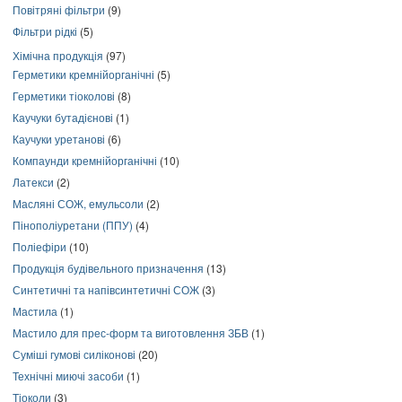
Повітряні фільтри
(9)
Фільтри рідкі
(5)
Хімічна продукція
(97)
Герметики кремнійорганічні
(5)
Герметики тіоколові
(8)
Каучуки бутадієнові
(1)
Каучуки уретанові
(6)
Компаунди кремнійорганічні
(10)
Латекси
(2)
Масляні СОЖ, емульсоли
(2)
Пінополіуретани (ППУ)
(4)
Поліефіри
(10)
Продукція будівельного призначення
(13)
Синтетичні та напівсинтетичні СОЖ
(3)
Мастила
(1)
Мастило для прес-форм та виготовлення ЗБВ
(1)
Суміші гумові силіконові
(20)
Технічні миючі засоби
(1)
Тіоколи
(3)