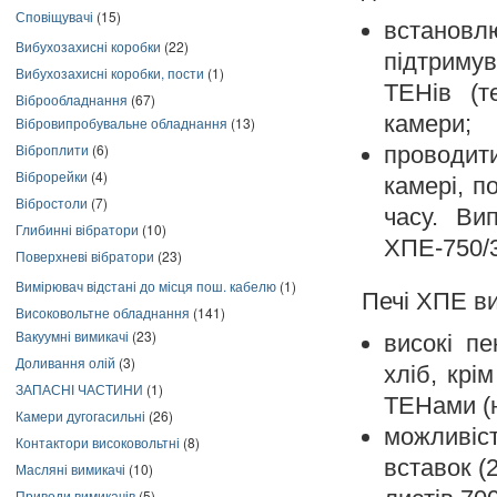
Сповіщувачі
(15)
встанов
Вибухозахисні коробки
(22)
підтримув
Вибухозахисні коробки, пости
(1)
ТЕНів (т
Віброобладнання
(67)
камери;
Вібровипробувальне обладнання
(13)
Віброплити
(6)
проводити
Віброрейки
(4)
камері, п
Вібростоли
(7)
часу. Ви
Глибинні вібратори
(10)
ХПЕ-750/
Поверхневі вібратори
(23)
Вимірювач відстані до місця пош. кабелю
(1)
Печі ХПЕ ви
Високовольтне обладнання
(141)
Вакуумні вимикачі
(23)
високі п
Доливання олій
(3)
хліб, крі
ЗАПАСНІ ЧАСТИНИ
(1)
ТЕНами (н
Камери дугогасильні
(26)
можливіс
Контактори високовольтні
(8)
вставок (
Масляні вимикачі
(10)
Приводи вимикачів
(5)