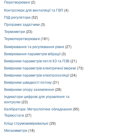
Перетворювачі
(2)
Контролери для вентиляції та ГВП
(4)
ПІД-регулятори
(52)
Програмні задатчики
(3)
Термометри
(23)
Термоперетворювачі
(181)
Вимірювання та регулювання рівня
(27)
Вимірювання параметрів вібрації
(3)
Вимірники параметрів петлі КЗ та ПЗВ
(21)
Вимірники параметрів електричної мережі
(73)
Вимірники параметрів електроізоляції
(24)
Вимірники швидкості потоку
(21)
Вимірники опору заземлення
(28)
Індикатори цифрові для управління та
контролю
(23)
Калібратори. Метрологічне обладнання
(95)
Термостати
(27)
Кліщі струмовимірювальні
(29)
Мегаомметри
(18)