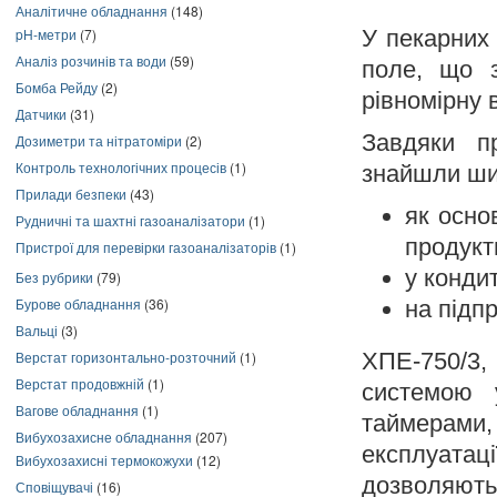
Аналітичне обладнання
(148)
У пекарних
pH-метри
(7)
Аналіз розчинів та води
(59)
поле, що з
Бомба Рейду
(2)
рівномірну 
Датчики
(31)
Завдяки пр
Дозиметри та нітратоміри
(2)
Контроль технологічних процесів
(1)
знайшли ши
Прилади безпеки
(43)
як осно
Рудничні та шахтні газоаналізатори
(1)
продукт
Пристрої для перевірки газоаналізаторів
(1)
у конди
Без рубрики
(79)
Бурове обладнання
(36)
на підп
Вальці
(3)
Верстат горизонтально-розточний
(1)
ХПЕ-750/3,
Верстат продовжній
(1)
системою у
Вагове обладнання
(1)
таймерам
Вибухозахисне обладнання
(207)
експлуат
Вибухозахисні термокожухи
(12)
дозволяють
Сповіщувачі
(16)