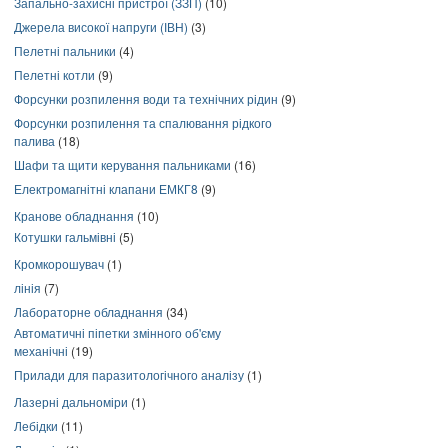
Запально-захисні пристрої (ЗЗП)
(10)
Джерела високої напруги (ІВН)
(3)
Пелетні пальники
(4)
Пелетні котли
(9)
Форсунки розпилення води та технічних рідин
(9)
Форсунки розпилення та спалювання рідкого
палива
(18)
Шафи та щити керування пальниками
(16)
Електромагнітні клапани ЕМКГ8
(9)
Кранове обладнання
(10)
Котушки гальмівні
(5)
Кромкорошувач
(1)
лінія
(7)
Лабораторне обладнання
(34)
Автоматичні піпетки змінного об'єму
механічні
(19)
Прилади для паразитологічного аналізу
(1)
Лазерні дальноміри
(1)
Лебідки
(11)