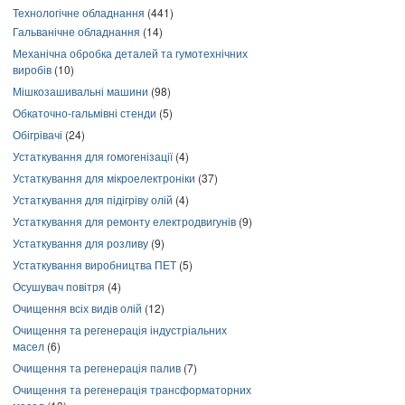
Технологічне обладнання
(441)
Гальванічне обладнання
(14)
Механічна обробка деталей та гумотехнічних
виробів
(10)
Мішкозашивальні машини
(98)
Обкаточно-гальмівні стенди
(5)
Обігрівачі
(24)
Устаткування для гомогенізації
(4)
Устаткування для мікроелектроніки
(37)
Устаткування для підігріву олій
(4)
Устаткування для ремонту електродвигунів
(9)
Устаткування для розливу
(9)
Устаткування виробництва ПЕТ
(5)
Осушувач повітря
(4)
Очищення всіх видів олій
(12)
Очищення та регенерація індустріальних
масел
(6)
Очищення та регенерація палив
(7)
Очищення та регенерація трансформаторних