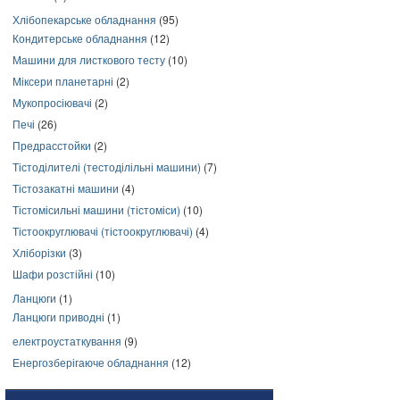
Хлібопекарське обладнання
(95)
Кондитерське обладнання
(12)
Машини для листкового тесту
(10)
Міксери планетарні
(2)
Мукопросіювачі
(2)
Печі
(26)
Предрасстойки
(2)
Тістоділителі (тестоділільні машини)
(7)
Тістозакатні машини
(4)
Тістомісильні машини (тістоміси)
(10)
Тістоокруглювачі (тістоокруглювачі)
(4)
Хліборізки
(3)
Шафи розстійні
(10)
Ланцюги
(1)
Ланцюги приводні
(1)
електроустаткування
(9)
Енергозберігаюче обладнання
(12)