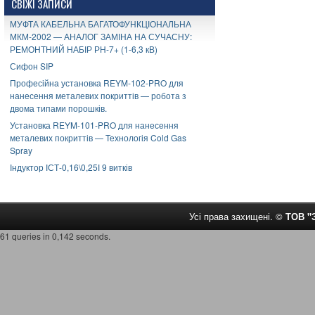
СВІЖІ ЗАПИСИ
МУФТА КАБЕЛЬНА БАГАТОФУНКЦІОНАЛЬНА
МКМ-2002 — АНАЛОГ ЗАМІНА НА СУЧАСНУ:
РЕМОНТНИЙ НАБІР РН-7+ (1-6,3 кВ)
Сифон SIP
Професійна установка REYM-102-PRO для
нанесення металевих покриттів — робота з
двома типами порошків.
Установка REYM-101-PRO для нанесення
металевих покриттів — Технологія Cold Gas
Spray
Індуктор ІСТ-0,16\0,25І 9 витків
Усі права захищені. ©
ТОВ 
61 queries in 0,142 seconds.