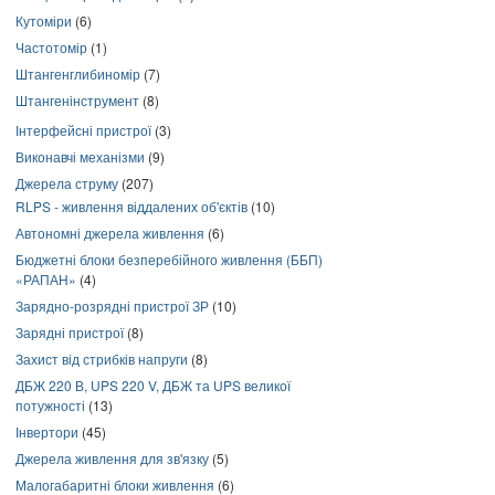
Кутоміри
(6)
Частотомір
(1)
Штангенглибиномір
(7)
Штангенінструмент
(8)
Інтерфейсні пристрої
(3)
Виконавчі механізми
(9)
Джерела струму
(207)
RLPS - живлення віддалених об'єктів
(10)
Автономні джерела живлення
(6)
Бюджетні блоки безперебійного живлення (ББП)
«РАПАН»
(4)
Зарядно-розрядні пристрої ЗР
(10)
Зарядні пристрої
(8)
Захист від стрибків напруги
(8)
ДБЖ 220 В, UPS 220 V, ДБЖ та UPS великої
потужності
(13)
Інвертори
(45)
Джерела живлення для зв'язку
(5)
Малогабаритні блоки живлення
(6)