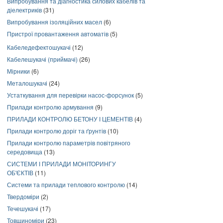
Випробування та діагностика силових кабелів та
діелектриків
(31)
Випробування ізоляційних масел
(6)
Пристрої провантаження автоматів
(5)
Кабеледефектошукачі
(12)
Кабелешукачі (приймачі)
(26)
Мірники
(6)
Металошукачі
(24)
Устаткування для перевірки насос-форсунок
(5)
Прилади контролю армування
(9)
ПРИЛАДИ КОНТРОЛЮ БЕТОНУ І ЦЕМЕНТІВ
(4)
Прилади контролю доріг та ґрунтів
(10)
Прилади контролю параметрів повітряного
середовища
(13)
СИСТЕМИ І ПРИЛАДИ МОНІТОРИНГУ
ОБ'ЄКТІВ
(11)
Системи та прилади теплового контролю
(14)
Твердоміри
(2)
Течешукачі
(17)
Товщиноміри
(23)