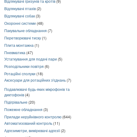
Відлякувачі гризунів та кротів
(9)
Відлякувачі птахів
(2)
Відлякувачі собак
(3)
Охоронні системи
(48)
Пакувальне обладнання
(7)
Перетворювачі тиску
(1)
Плита монтажна
(1)
Пневматика
(47)
Устаткування для подачі пари
(5)
Розподільники повітря
(6)
Ротаційні сполуки
(18)
Аксесуари для ротаційних з'єднань
(7)
Подавлювачі будь-яких мікрофонів та
диктофонів
(4)
Підігрівальне
(20)
Пожежне обладнання
(3)
Прилади неруйнівного контролю
(644)
Автоматизований контроль
(11)
Адгезиметри, вимірювачі адгезії
(2)