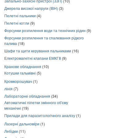
Запально-захисні пристрої (ЗЗП)
(10)
Джерела високої напруги (ІВН)
(3)
Пелетні пальники
(4)
Пелетні котли
(9)
Форсунки розпилення води та технічних рідин
(9)
Форсунки розпилення та спалювання рідкого
палива
(18)
Шафи та щити керування пальниками
(16)
Електромагнітні клапани ЕМКГ8
(9)
Кранове обладнання
(10)
Котушки гальмівні
(5)
Кромкорошувач
(1)
лінія
(7)
Лабораторне обладнання
(34)
Автоматичні піпетки змінного об'єму
механічні
(19)
Прилади для паразитологічного аналізу
(1)
Лазерні дальноміри
(1)
Лебідки
(11)