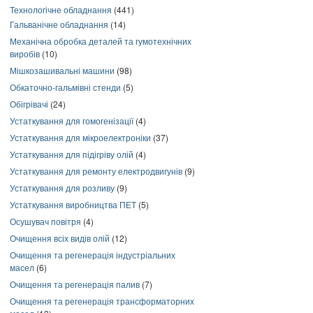
Технологічне обладнання
(441)
Гальванічне обладнання
(14)
Механічна обробка деталей та гумотехнічних
виробів
(10)
Мішкозашивальні машини
(98)
Обкаточно-гальмівні стенди
(5)
Обігрівачі
(24)
Устаткування для гомогенізації
(4)
Устаткування для мікроелектроніки
(37)
Устаткування для підігріву олій
(4)
Устаткування для ремонту електродвигунів
(9)
Устаткування для розливу
(9)
Устаткування виробництва ПЕТ
(5)
Осушувач повітря
(4)
Очищення всіх видів олій
(12)
Очищення та регенерація індустріальних
масел
(6)
Очищення та регенерація палив
(7)
Очищення та регенерація трансформаторних