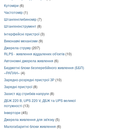
Кутоміри
(6)
Частотомір
(1)
Штангенглибиномір
(7)
Штангенінструмент
(8)
Інтерфейсні пристрої
(3)
Виконавчі механізми
(9)
Джерела струму
(207)
RLPS - живлення віддалених об'єктів
(10)
Автономні джерела живлення
(6)
Бюджетні блоки безперебійного живлення (ББП)
«РАПАН»
(4)
Зарядно-розрядні пристрої ЗР
(10)
Зарядні пристрої
(8)
Захист від стрибків напруги
(8)
ДБЖ 220 В, UPS 220 V, ДБЖ та UPS великої
потужності
(13)
Інвертори
(45)
Джерела живлення для зв'язку
(5)
Малогабаритні блоки живлення
(6)