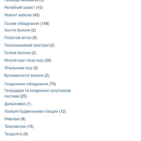
Релейний захист
(10)
Ремонт кабелю
(43)
Газове обладнання
(148)
Азотні балони
(2)
Побутові котли
(5)
Газопальникові пристрої
(2)
Гелієві балони
(2)
Регулятори тиску газу
(34)
Лічильники газу
(2)
Вуглекислотні балони
(2)
Геодезичне обладнання
(70)
Георадари та геодезичні супутникові
системи
(25)
Дальноміри
(1)
Лазерні будівельники площин
(12)
Нівеліри
(8)
Тахеометри
(15)
Теодоліти
(9)