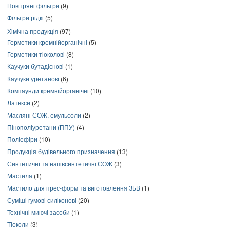
Повітряні фільтри
(9)
Фільтри рідкі
(5)
Хімічна продукція
(97)
Герметики кремнійорганічні
(5)
Герметики тіоколові
(8)
Каучуки бутадієнові
(1)
Каучуки уретанові
(6)
Компаунди кремнійорганічні
(10)
Латекси
(2)
Масляні СОЖ, емульсоли
(2)
Пінополіуретани (ППУ)
(4)
Поліефіри
(10)
Продукція будівельного призначення
(13)
Синтетичні та напівсинтетичні СОЖ
(3)
Мастила
(1)
Мастило для прес-форм та виготовлення ЗБВ
(1)
Суміші гумові силіконові
(20)
Технічні миючі засоби
(1)
Тіоколи
(3)