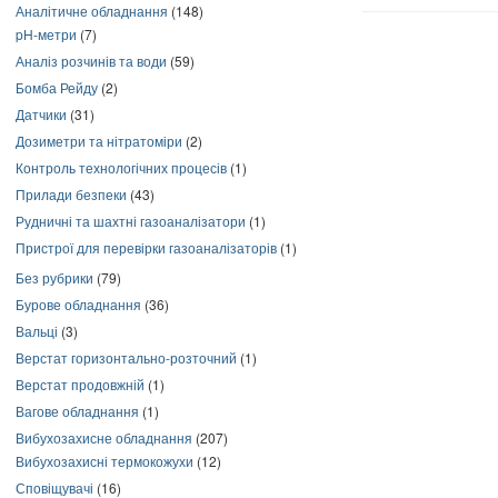
Аналітичне обладнання
(148)
pH-метри
(7)
Аналіз розчинів та води
(59)
Бомба Рейду
(2)
Датчики
(31)
Дозиметри та нітратоміри
(2)
Контроль технологічних процесів
(1)
Прилади безпеки
(43)
Рудничні та шахтні газоаналізатори
(1)
Пристрої для перевірки газоаналізаторів
(1)
Без рубрики
(79)
Бурове обладнання
(36)
Вальці
(3)
Верстат горизонтально-розточний
(1)
Верстат продовжній
(1)
Вагове обладнання
(1)
Вибухозахисне обладнання
(207)
Вибухозахисні термокожухи
(12)
Сповіщувачі
(16)