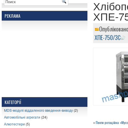
Хлібоп
ХПЕ-7
РЕКЛАМА
Опублікован
ХПЕ-750/3С
КАТЕГОРІЇ
MDS-модулі віддаленого введення-виводу
(2)
Автомобільні агрегати
(24)
«
Пекти ротаційна «Мус
Алкотестери
(5)