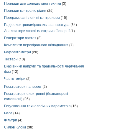
Прилади для холодильної техніки
(3)
Прилади контролю рідин
(25)
Програмовані логічні контролери
(15)
Радіоелектровимірювальна апаратура
(84)
Аналізатори якості електричної енергії
(1)
Генератори частот
(2)
Комплекти перевірочного обладнання
(7)
Рефлектометри
(20)
Тестери
(13)
Вказівники напруги та правильності чергування
фаз
(12)
Частотоміри
(2)
Реєстратори паперові
(2)
Реєстратори електронні (безпаперові
самописці)
(26)
Регулювання технологічних параметрів
(16)
Реле
(14)
Фільтри
(4)
Силові блоки
(38)