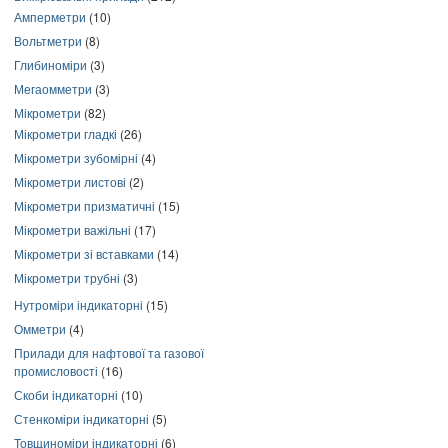
Амперметри
(10)
Вольтметри
(8)
Глибиноміри
(3)
Мегаомметри
(3)
Мікрометри
(82)
Мікрометри гладкі
(26)
Мікрометри зубомірні
(4)
Мікрометри листові
(2)
Мікрометри призматичні
(15)
Мікрометри важільні
(17)
Мікрометри зі вставками
(14)
Мікрометри трубні
(3)
Нутроміри індикаторні
(15)
Омметри
(4)
Прилади для нафтової та газової
промисловості
(16)
Скоби індикаторні
(10)
Стенкоміри індикаторні
(5)
Товщиноміри індикаторні
(6)