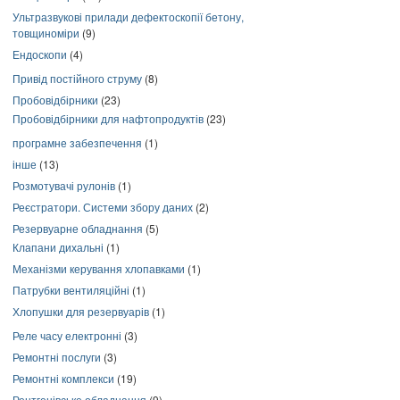
Ультразвукові прилади дефектоскопії бетону,
товщиноміри
(9)
Ендоскопи
(4)
Привід постійного струму
(8)
Пробовідбірники
(23)
Пробовідбірники для нафтопродуктів
(23)
програмне забезпечення
(1)
інше
(13)
Розмотувачі рулонів
(1)
Реєстратори. Системи збору даних
(2)
Резервуарне обладнання
(5)
Клапани дихальні
(1)
Механізми керування хлопавками
(1)
Патрубки вентиляційні
(1)
Хлопушки для резервуарів
(1)
Реле часу електронні
(3)
Ремонтні послуги
(3)
Ремонтні комплекси
(19)
Рентгенівське обладнання
(9)