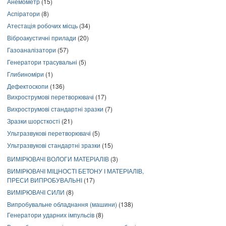
Анемометр
(15)
Аспіратори
(8)
Атестація робочих місць
(34)
Віброакустичні прилади
(20)
Газоаналізатори
(57)
Генератори трасувальні
(5)
Глибиноміри
(1)
Дефектоскопи
(136)
Вихрострумові перетворювачі
(17)
Вихрострумові стандартні зразки
(7)
Зразки шорсткості
(21)
Ультразвукові перетворювачі
(5)
Ультразвукові стандартні зразки
(15)
ВИМІРЮВАЧІ ВОЛОГИ МАТЕРІАЛІВ
(3)
ВИМІРЮВАЧІ МІЦНОСТІ БЕТОНУ І МАТЕРІАЛІВ,
ПРЕСИ ВИПРОБУВАЛЬНІ
(17)
ВИМІРЮВАЧІ СИЛИ
(8)
Випробувальне обладнання (машини)
(138)
Генератори ударних імпульсів
(8)