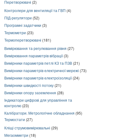
Перетворювачі
(2)
Контролери для вентиляції та ГВП
(4)
ПІД-регулятори
(52)
Програмні задатчики
(3)
Термометри
(23)
Термоперетворювачі
(181)
Вимірювання та регулювання рівня
(27)
Вимірювання параметрів вібрації
(3)
Вимірники параметрів петлі КЗ та ПЗВ
(21)
Вимірники параметрів електричної мережі
(73)
Вимірники параметрів електроізоляції
(24)
Вимірники швидкості потоку
(21)
Вимірники опору заземлення
(28)
Індикатори цифрові для управління та
контролю
(23)
Калібратори. Метрологічне обладнання
(95)
Термостати
(27)
Кліщі струмовимірювальні
(29)
Мегаомметри
(18)