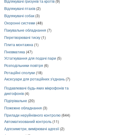
Відлякувачі гризунів та кротів
(9)
Відлякувачі птахів
(2)
Відлякувачі собак
(3)
Охоронні системи
(48)
Пакувальне обладнання
(7)
Перетворювачі тиску
(1)
Плита монтажна
(1)
Пневматика
(47)
Устаткування для подачі пари
(5)
Розподільники повітря
(6)
Ротаційні сполуки
(18)
Аксесуари для ротаційних з'єднань
(7)
Подавлювачі будь-яких мікрофонів та
диктофонів
(4)
Підігрівальне
(20)
Пожежне обладнання
(3)
Прилади неруйнівного контролю
(644)
Автоматизований контроль
(11)
Адгезиметри, вимірювачі адгезії
(2)