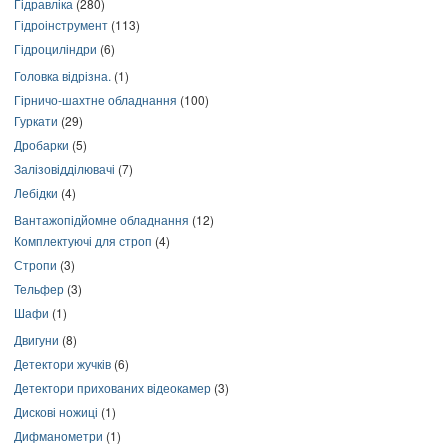
Гідравліка
(280)
Гідроінструмент
(113)
Гідроциліндри
(6)
Головка відрізна.
(1)
Гірничо-шахтне обладнання
(100)
Гуркати
(29)
Дробарки
(5)
Залізовідділювачі
(7)
Лебідки
(4)
Вантажопідйомне обладнання
(12)
Комплектуючі для строп
(4)
Стропи
(3)
Тельфер
(3)
Шафи
(1)
Двигуни
(8)
Детектори жучків
(6)
Детектори прихованих відеокамер
(3)
Дискові ножиці
(1)
Дифманометри
(1)