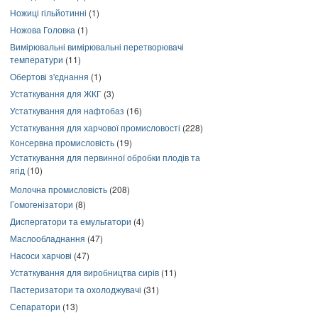
Ножиці гільйотинні
(1)
Ножова Головка
(1)
Вимірювальні вимірювальні перетворювачі
температури
(11)
Обертові з'єднання
(1)
Устаткування для ЖКГ
(3)
Устаткування для нафтобаз
(16)
Устаткування для харчової промисловості
(228)
Консервна промисловість
(19)
Устаткування для первинної обробки плодів та
ягід
(10)
Молочна промисловість
(208)
Гомогенізатори
(8)
Диспергатори та емульгатори
(4)
Маслообладнання
(47)
Насоси харчові
(47)
Устаткування для виробництва сирів
(11)
Пастеризатори та охолоджувачі
(31)
Сепаратори
(13)