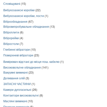
Сповіщувачі
(15)
Вибухозахисні коробки
(22)
Вибухозахисні коробки, пости
(1)
Віброобладнання
(67)
Вібровипробувальне обладнання
(13)
Віброплити
(6)
Віброрейки
(4)
Вібростоли
(7)
Глибинні вібратори
(10)
Поверхневі вібратори
(23)
Вимірювач відстані до місця пош. кабелю
(1)
Високовольтне обладнання
(141)
Вакуумні вимикачі
(23)
Доливання олій
(3)
ЗАПАСНІ ЧАСТИНИ
(1)
Камери дугогасильні
(26)
Контактори високовольтні
(8)
Масляні вимикачі
(10)
Приводи вимикачів
(5)