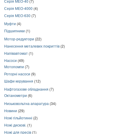
Серія МЕО-40
(7)
Серія МЕО-4000
(4)
Серія МЕО-630
(7)
Муфти
(4)
Підшипники
(1)
Мотор-редуктори
(22)
Нанесення металевих покриттів
(2)
Напівавтомат
(1)
Насоси
(49)
Мотопомпи
(7)
Роторні насоси
(9)
Шафи керування
(12)
Нафтогазове обладнання
(7)
Октанометри
(6)
Низьковольтна апаратура
(34)
Новини
(29)
Ножі гільйотинні
(2)
Ножі дискові.
(1)
Ножі для пресів
(1)