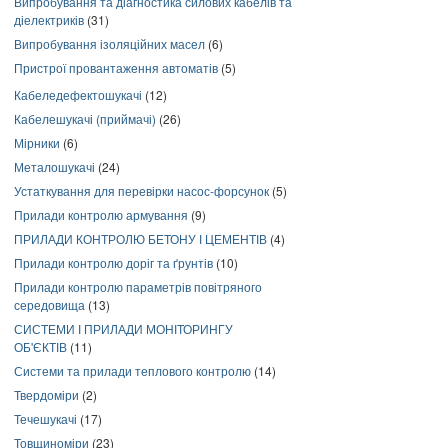
Випробування та діагностика силових кабелів та
діелектриків
(31)
Випробування ізоляційних масел
(6)
Пристрої провантаження автоматів
(5)
Кабеледефектошукачі
(12)
Кабелешукачі (приймачі)
(26)
Мірники
(6)
Металошукачі
(24)
Устаткування для перевірки насос-форсунок
(5)
Прилади контролю армування
(9)
ПРИЛАДИ КОНТРОЛЮ БЕТОНУ І ЦЕМЕНТІВ
(4)
Прилади контролю доріг та ґрунтів
(10)
Прилади контролю параметрів повітряного
середовища
(13)
СИСТЕМИ І ПРИЛАДИ МОНІТОРИНГУ
ОБ'ЄКТІВ
(11)
Системи та прилади теплового контролю
(14)
Твердоміри
(2)
Течешукачі
(17)
Товщиноміри
(23)