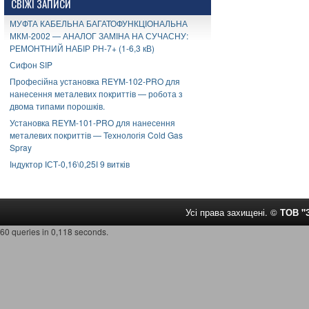
СВІЖІ ЗАПИСИ
МУФТА КАБЕЛЬНА БАГАТОФУНКЦІОНАЛЬНА
МКМ-2002 — АНАЛОГ ЗАМІНА НА СУЧАСНУ:
РЕМОНТНИЙ НАБІР РН-7+ (1-6,3 кВ)
Сифон SIP
Професійна установка REYM-102-PRO для
нанесення металевих покриттів — робота з
двома типами порошків.
Установка REYM-101-PRO для нанесення
металевих покриттів — Технологія Cold Gas
Spray
Індуктор ІСТ-0,16\0,25І 9 витків
Усі права захищені. ©
ТОВ 
60 queries in 0,118 seconds.