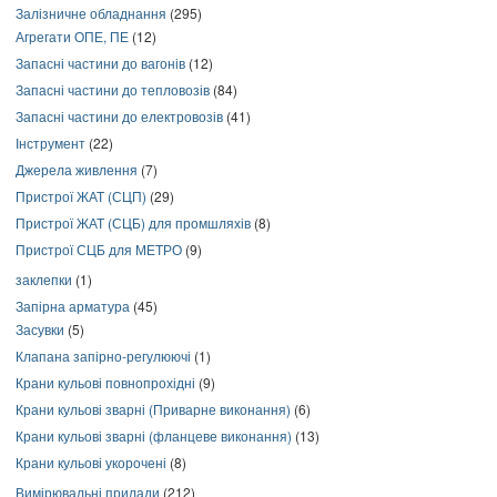
Залізничне обладнання
(295)
Агрегати ОПЕ, ПЕ
(12)
Запасні частини до вагонів
(12)
Запасні частини до тепловозів
(84)
Запасні частини до електровозів
(41)
Інструмент
(22)
Джерела живлення
(7)
Пристрої ЖАТ (СЦП)
(29)
Пристрої ЖАТ (СЦБ) для промшляхів
(8)
Пристрої СЦБ для МЕТРО
(9)
заклепки
(1)
Запірна арматура
(45)
Засувки
(5)
Клапана запірно-регулюючі
(1)
Крани кульові повнопрохідні
(9)
Крани кульові зварні (Приварне виконання)
(6)
Крани кульові зварні (фланцеве виконання)
(13)
Крани кульові укорочені
(8)
Вимірювальні прилади
(212)