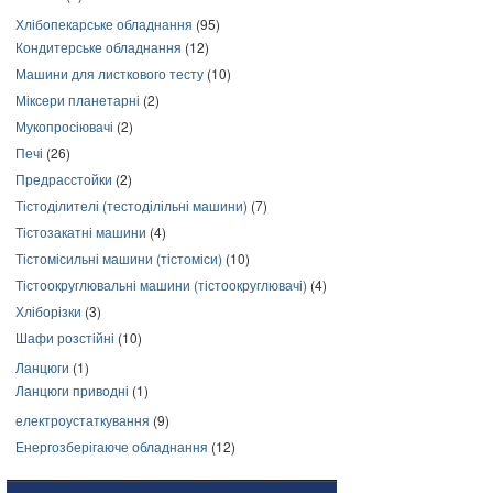
Хлібопекарське обладнання
(95)
Кондитерське обладнання
(12)
Машини для листкового тесту
(10)
Міксери планетарні
(2)
Мукопросіювачі
(2)
Печі
(26)
Предрасстойки
(2)
Тістоділителі (тестоділільні машини)
(7)
Тістозакатні машини
(4)
Тістомісильні машини (тістоміси)
(10)
Тістоокруглювальні машини (тістоокруглювачі)
(4)
Хліборізки
(3)
Шафи розстійні
(10)
Ланцюги
(1)
Ланцюги приводні
(1)
електроустаткування
(9)
Енергозберігаюче обладнання
(12)