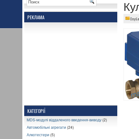
Ку
РЕКЛАМА
Опубл
КАТЕГОРІЇ
MDS-модулі віддаленого введення-виводу
(2)
Автомобільні агрегати
(24)
Алкотестери
(5)