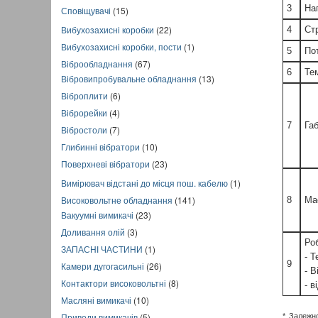
3
На
Сповіщувачі
(15)
Вибухозахисні коробки
(22)
4
Ст
Вибухозахисні коробки, пости
(1)
5
Пот
Віброобладнання
(67)
6
Те
Вібровипробувальне обладнання
(13)
Віброплити
(6)
Віброрейки
(4)
7
Га
Вібростоли
(7)
Глибинні вібратори
(10)
Поверхневі вібратори
(23)
Вимірювач відстані до місця пош. кабелю
(1)
Високовольтне обладнання
(141)
8
Ма
Вакуумні вимикачі
(23)
Доливання олій
(3)
Роб
ЗАПАСНІ ЧАСТИНИ
(1)
- 
9
Камери дугогасильні
(26)
- 
Контактори високовольтні
(8)
- в
Масляні вимикачі
(10)
Приводи вимикачів
(5)
* Залежн