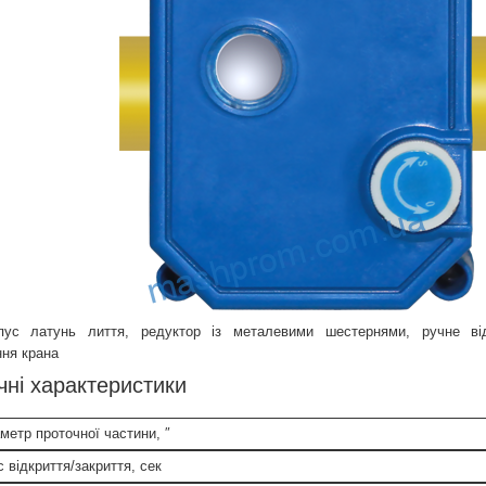
пус латунь лиття, редуктор із металевими шестернями, ручне відк
ня крана
чні характеристики
метр проточної частини, ″
 відкриття/закриття, сек