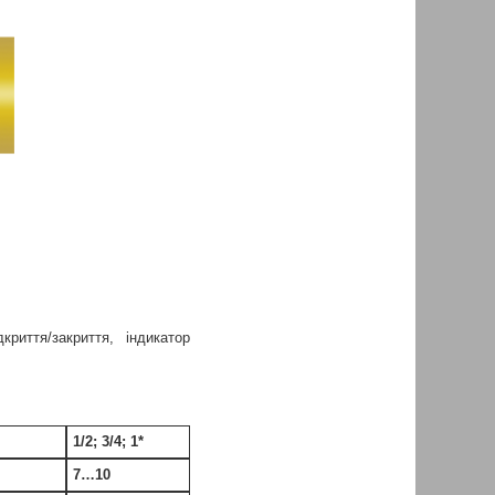
риття/закриття, індикатор
1/2; 3/4; 1*
7…10