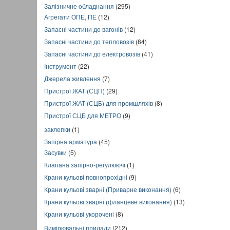
Залізничне обладнання
(295)
Агрегати ОПЕ, ПЕ
(12)
Запасні частини до вагонів
(12)
Запасні частини до тепловозів
(84)
Запасні частини до електровозів
(41)
Інструмент
(22)
Джерела живлення
(7)
Пристрої ЖАТ (СЦП)
(29)
Пристрої ЖАТ (СЦБ) для промшляхів
(8)
Пристрої СЦБ для МЕТРО
(9)
заклепки
(1)
Запірна арматура
(45)
Засувки
(5)
Клапана запірно-регулюючі
(1)
Крани кульові повнопрохідні
(9)
Крани кульові зварні (Приварне виконання)
(6)
Крани кульові зварні (фланцеве виконання)
(13)
Крани кульові укорочені
(8)
Вимірювальні прилади
(212)