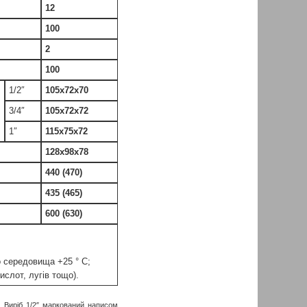
12
100
2
100
1/2″
105х72х70
3/4″
105х72х72
1″
115х75х72
128х98х78
440 (470)
435 (465)
600 (630)
о середовища +25 ° С;
ислот, лугів тощо).
. Виріб 1/2″ маркований написом