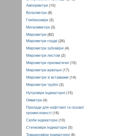
Амперметри
(10)
Вольтметри
(8)
Глибиноміри
(3)
Мегаомметри
(3)
Мікрометри
(82)
Мікрометри гладкі
(26)
Мікрометри зубомірні
(4)
Мікрометри листові
(2)
Мікрометри призматичні
(15)
Мікрометри важільні
(17)
Мікрометри зі вставками
(14)
Мікрометри трубні
(3)
Нутроміри індикаторні
(15)
Омметри
(4)
Прилади для нафтової та газової
промисловості
(16)
Скоби індикаторні
(10)
Стенкоміри індикаторні
(5)
Товщиноміри індикаторні
(6)