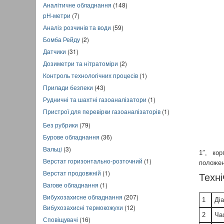
Аналітичне обладнання
(148)
pH-метри
(7)
Аналіз розчинів та води
(59)
Бомба Рейду
(2)
Датчики
(31)
Дозиметри та нітратоміри
(2)
Контроль технологічних процесів
(1)
Прилади безпеки
(43)
Рудничні та шахтні газоаналізатори
(1)
Пристрої для перевірки газоаналізаторів
(1)
Без рубрики
(79)
Бурове обладнання
(36)
Вальці
(3)
1″, кор
Верстат горизонтально-розточний
(1)
положен
Верстат продовжній
(1)
Техні
Вагове обладнання
(1)
Вибухозахисне обладнання
(207)
1
Діа
Вибухозахисні термокожухи
(12)
2
Час
Сповіщувачі
(16)