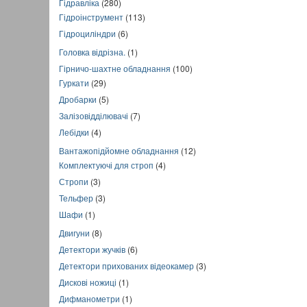
Гідравліка
(280)
Гідроінструмент
(113)
Гідроциліндри
(6)
Головка відрізна.
(1)
Гірничо-шахтне обладнання
(100)
Гуркати
(29)
Дробарки
(5)
Залізовідділювачі
(7)
Лебідки
(4)
Вантажопідйомне обладнання
(12)
Комплектуючі для строп
(4)
Стропи
(3)
Тельфер
(3)
Шафи
(1)
Двигуни
(8)
Детектори жучків
(6)
Детектори прихованих відеокамер
(3)
Дискові ножиці
(1)
Дифманометри
(1)