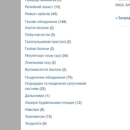
DN15, 3/4
Релейний захист
(10)
Ремонт кабелю
(43)
«
Загород
Газове обладнання
(148)
Азотні балони
(2)
Побутові котли
(5)
Газопальникові пристрої
(2)
Гелієві балони
(2)
Регулятори тиску газу
(34)
Лічильники газу
(2)
Вуглекислотні балони
(2)
Геодезичне обладнання
(70)
Георадари та геодезичні супутникові
системи
(25)
Дальноміри
(1)
Лазерні будівельники площин
(12)
Нівеліри
(8)
Тахеометри
(15)
Теодоліти
(9)