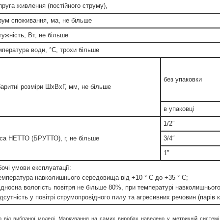
пруга живлення (постійного струму),
рум споживання, ма, не більше
ужність, Вт, не більше
мпература води, °С, трохи більше
без упаковки
баритні розміри ШхВхГ, мм, не більше
в упаковці
1/2″
са НЕТТО (БРУТТО), г, не більше
3/4″
1″
очі умови експлуатації:
Температура навколишнього середовища від +10 ° С до +35 ° С;
Відносна вологість повітря не більше 80%, при температурі навколишньог
ідсутність у повітрі струмопровідного пилу та агресивних речовин (парів к
о від вибраної моделі. Маркування на самих виробах наведено у метричній системі