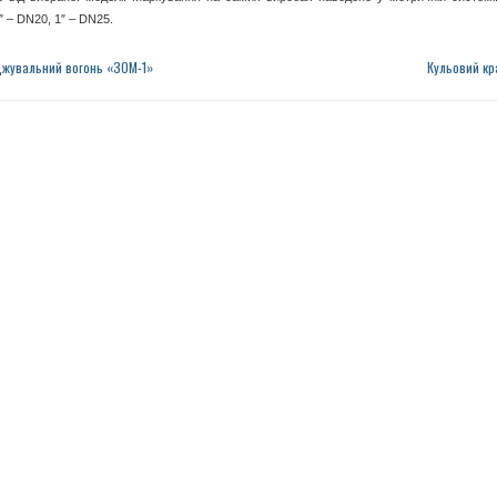
″ – DN20, 1″ – DN25.
жувальний вогонь «ЗОМ-1»
Кульовий кр