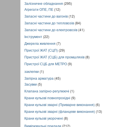
Залізничне обладнання
(295)
Агрегати ОПЕ, ПЕ
(12)
Запасні частини до вагонів
(12)
Запасні частини до тепловозів
(84)
Запасні частини до електровозів
(41)
Інструмент
(22)
Джерела живлення
(7)
Пристрої ЖАТ (СЦП)
(29)
Пристрої ЖАТ (СЦБ) для промшляхів
(8)
Пристрої СЦБ для МЕТРО
(9)
заклепки
(1)
Запірна арматура
(45)
Засувки
(5)
Клапана запірно-регулюючі
(1)
Крани кульові повнопрохідні
(9)
Крани кульові зварні (Приварне виконання)
(6)
Крани кульові зварні (фланцеве виконання)
(13)
Крани кульові укорочені
(8)
Вимірювальні прилади
(212)