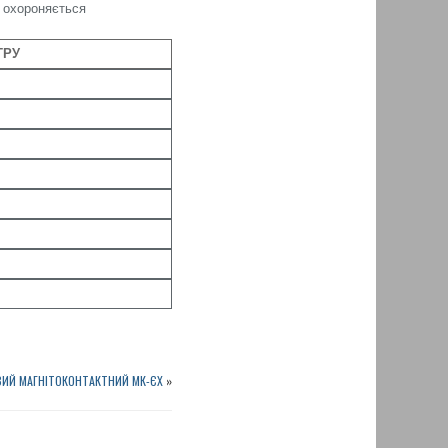
о охороняється
ТРУ
ИЙ МАГНІТОКОНТАКТНИЙ МК-ЄХ
»