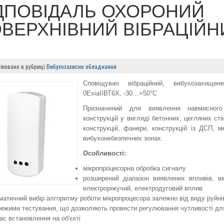
ДПОВІДАЛЬ ОХОРОНИЙ
ВЕРХНІВНИЙ ВІБРАЦІЙН
іковано в рубриці
Вибухозахисне обладнання
Сповіщувач вібраційний, вибухозахищен
0ExiaIIВТ6Х, -30…+50°С
Призначений для виявлення навмисного
конструкцій у вигляді бетонних, цегляних сті
конструкцій, фанери, конструкцій із ДСП,
вибухонебезпечних зонах.
Особливості:
мікропроцесорна обробка сигналу
розширений діапазон виявлених впливів, в
електроріжучий, електродуговий вплив
матичний вибір алгоритму роботи мікропроцесора залежно від виду руйнів
режими тестування, що дозволяють провести регулювання чутливості для
час встановлення на об'єкті