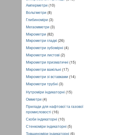
Амперметри
(10)
Вольтметри
(8)
Глибиноміри
(3)
Мегаомметри
(3)
Мікрометри
(82)
Мікрометри гладкі
(26)
Мікрометри зубомірні
(4)
Мікрометри листові
(2)
Мікрометри призматичні
(15)
Мікрометри важільні
(17)
Мікрометри зі вставками
(14)
Мікрометри трубні
(3)
Нутроміри індикаторні
(15)
Омметри
(4)
Прилади для нафтової та газової
промисловості
(16)
Скоби індикаторні
(10)
Стенкоміри індикаторні
(5)
Товщиноміри індикаторні
(6)