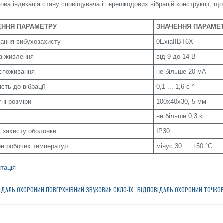
лова індикація стану сповіщувача і перешкодових вібрацій конструкції, щ
ННЯ ПАРАМЕТРУ
ЗНАЧЕННЯ ПАРАМЕ
ання вибухозахисту
0ExiaIIВT6X
а живлення
від 9 до 14 В
споживання
не більше 20 мА
сть до вібрації
0,1 ... 1,6 с ²
тні розміри
100х40х30, 5 мм
не більше 0,3 кг
ь захисту оболонки
IP30
он робочих температур
мінус 30 … +50 °С
тація
ІДАЛЬ ОХОРОНИЙ ПОВЕРХНІВНИЙ ЗВУКОВИЙ СКЛО-ЇХ
ВІДПОВІДАЛЬ ОХОРОНИЙ ТОЧКОВ