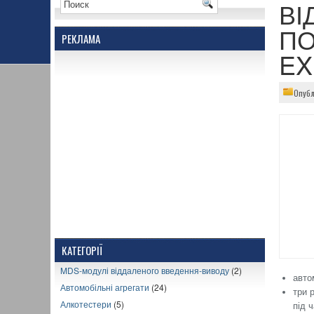
ВІ
ПО
РЕКЛАМА
EX
Опубл
КАТЕГОРІЇ
MDS-модулі віддаленого введення-виводу
(2)
авто
Автомобільні агрегати
(24)
три 
Алкотестери
(5)
під 