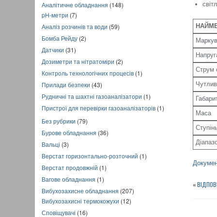
Аналітичне обладнання
(148)
світ
pH-метри
(7)
НАЙМЕ
Аналіз розчинів та води
(59)
Бомба Рейду
(2)
Маркув
Датчики
(31)
Напруг
Дозиметри та нітратоміри
(2)
Струм 
Контроль технологічних процесів
(1)
Чутливі
Прилади безпеки
(43)
Рудничні та шахтні газоаналізатори
(1)
Габари
Пристрої для перевірки газоаналізаторів
(1)
Маса
Без рубрики
(79)
Ступін
Бурове обладнання
(36)
Діапаз
Вальці
(3)
Верстат горизонтально-розточний
(1)
Докумен
Верстат продовжній
(1)
Вагове обладнання
(1)
«
ВІДПОВ
Вибухозахисне обладнання
(207)
Вибухозахисні термокожухи
(12)
Сповіщувачі
(16)