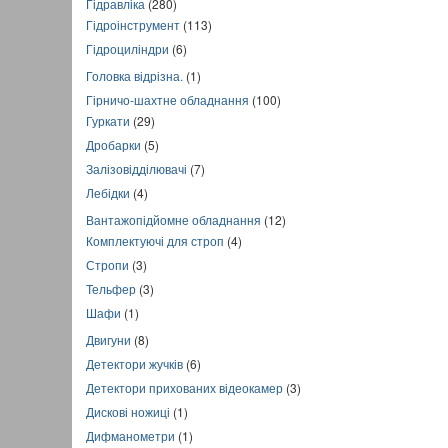
Гідравліка
(280)
Гідроінструмент
(113)
Гідроциліндри
(6)
Головка відрізна.
(1)
Гірничо-шахтне обладнання
(100)
Гуркати
(29)
Дробарки
(5)
Залізовідділювачі
(7)
Лебідки
(4)
Вантажопідйомне обладнання
(12)
Комплектуючі для строп
(4)
Стропи
(3)
Тельфер
(3)
Шафи
(1)
Двигуни
(8)
Детектори жучків
(6)
Детектори прихованих відеокамер
(3)
Дискові ножиці
(1)
Дифманометри
(1)