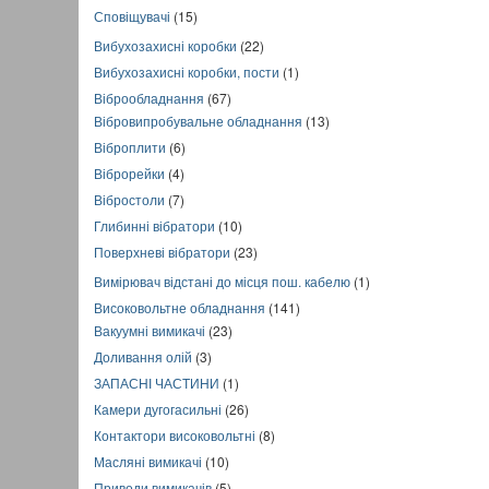
Сповіщувачі
(15)
Вибухозахисні коробки
(22)
Вибухозахисні коробки, пости
(1)
Віброобладнання
(67)
Вібровипробувальне обладнання
(13)
Віброплити
(6)
Віброрейки
(4)
Вібростоли
(7)
Глибинні вібратори
(10)
Поверхневі вібратори
(23)
Вимірювач відстані до місця пош. кабелю
(1)
Високовольтне обладнання
(141)
Вакуумні вимикачі
(23)
Доливання олій
(3)
ЗАПАСНІ ЧАСТИНИ
(1)
Камери дугогасильні
(26)
Контактори високовольтні
(8)
Масляні вимикачі
(10)
Приводи вимикачів
(5)