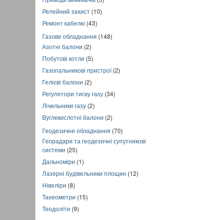
Релейний захист
(10)
Ремонт кабелю
(43)
Газове обладнання
(148)
Азотні балони
(2)
Побутові котли
(5)
Газопальникові пристрої
(2)
Гелієві балони
(2)
Регулятори тиску газу
(34)
Лічильники газу
(2)
Вуглекислотні балони
(2)
Геодезичне обладнання
(70)
Георадари та геодезичні супутникові
системи
(25)
Дальноміри
(1)
Лазерні будівельники площин
(12)
Нівеліри
(8)
Тахеометри
(15)
Теодоліти
(9)