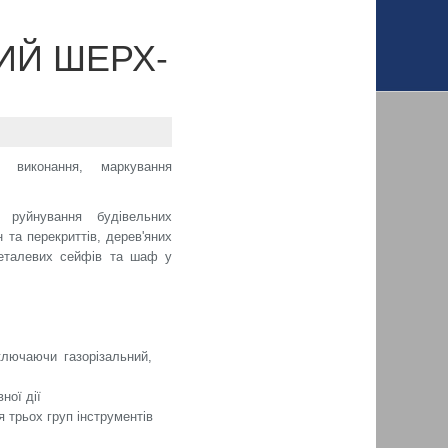
ИЙ ШЕРХ-
е виконання, маркування
 руйнування будівельних
н та перекриттів, дерев'яних
 металевих сейфів та шаф у
ключаючи газорізальний,
ної дії
 трьох груп інструментів