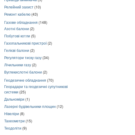
Релейний захист
(10)
Ремонт кабелю
(43)
Газове обладнання
(148)
Азотні балони
(2)
Побутові котли
(5)
Газопальникові пристрої
(2)
Гелієві балони
(2)
Регулятори тиску газу
(34)
Лічильники газу
(2)
Вуглекислотні балони
(2)
Геодезичне обладнання
(70)
Георадари та геодезичні супутникові
системи
(25)
Дальноміри
(1)
Лазерні будівельники площин
(12)
Нівеліри
(8)
Тахеометри
(15)
Теодоліти
(9)