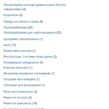
Ультразвукові прилади дефектоскопії бетону,
товщиноміри
(9)
Ендоскопи
(4)
Привід постійного струму
(8)
Пробовідбірники
(23)
Пробовідбірники для нафтопродуктів
(23)
програмне забезпечення
(1)
інше
(13)
Розмотувачі рулонів
(1)
Реєстратори. Системи збору даних
(2)
Резервуарне обладнання
(5)
Клапани дихальні
(1)
Механізми керування хлопавками
(1)
Патрубки вентиляційні
(1)
Хлопушки для резервуарів
(1)
Реле часу електронні
(3)
Ремонтні послуги
(3)
Ремонтні комплекси
(19)
Рентгенівське обладнання
(9)