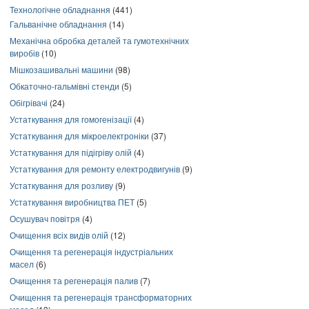
Технологічне обладнання
(441)
Гальванічне обладнання
(14)
Механічна обробка деталей та гумотехнічних
виробів
(10)
Мішкозашивальні машини
(98)
Обкаточно-гальмівні стенди
(5)
Обігрівачі
(24)
Устаткування для гомогенізації
(4)
Устаткування для мікроелектроніки
(37)
Устаткування для підігріву олій
(4)
Устаткування для ремонту електродвигунів
(9)
Устаткування для розливу
(9)
Устаткування виробництва ПЕТ
(5)
Осушувач повітря
(4)
Очищення всіх видів олій
(12)
Очищення та регенерація індустріальних
масел
(6)
Очищення та регенерація палив
(7)
Очищення та регенерація трансформаторних