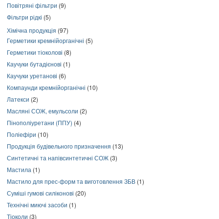
Повітряні фільтри
(9)
Фільтри рідкі
(5)
Хімічна продукція
(97)
Герметики кремнійорганічні
(5)
Герметики тіоколові
(8)
Каучуки бутадієнові
(1)
Каучуки уретанові
(6)
Компаунди кремнійорганічні
(10)
Латекси
(2)
Масляні СОЖ, емульсоли
(2)
Пінополіуретани (ППУ)
(4)
Поліефіри
(10)
Продукція будівельного призначення
(13)
Синтетичні та напівсинтетичні СОЖ
(3)
Мастила
(1)
Мастило для прес-форм та виготовлення ЗБВ
(1)
Суміші гумові силіконові
(20)
Технічні миючі засоби
(1)
Тіоколи
(3)