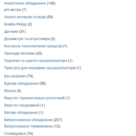
Аналітичне обладнання
(148)
pH-метри
(7)
Аналіз розчинів та води
(59)
Бомба Рейду
(2)
Датчики
(31)
Дозиметри та нітратоміри
(2)
Контроль технологічних процесів
(1)
Прилади безпеки
(43)
Рудничні та шахтні газоаналізатори
(1)
Пристрої для перевірки газоаналізаторів
(1)
Без рубрики
(79)
Бурове обладнання
(36)
Вальці
(3)
Верстат горизонтально-розточний
(1)
Верстат продовжній
(1)
Вагове обладнання
(1)
Вибухозахисне обладнання
(207)
Вибухозахисні термокожухи
(12)
Сповіщувачі
(16)