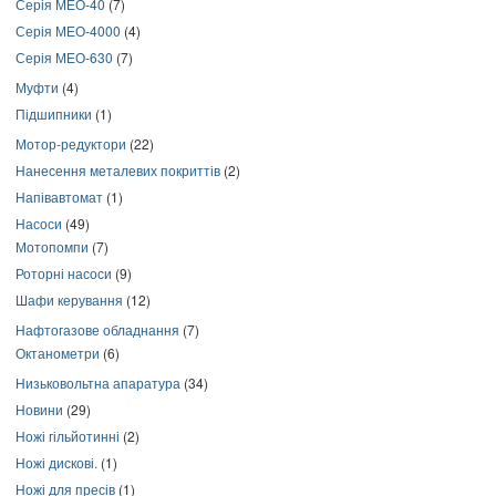
Серія МЕО-40
(7)
Серія МЕО-4000
(4)
Серія МЕО-630
(7)
Муфти
(4)
Підшипники
(1)
Мотор-редуктори
(22)
Нанесення металевих покриттів
(2)
Напівавтомат
(1)
Насоси
(49)
Мотопомпи
(7)
Роторні насоси
(9)
Шафи керування
(12)
Нафтогазове обладнання
(7)
Октанометри
(6)
Низьковольтна апаратура
(34)
Новини
(29)
Ножі гільйотинні
(2)
Ножі дискові.
(1)
Ножі для пресів
(1)