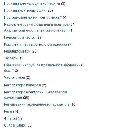
Прилади для холодильної техніки
(3)
Прилади контролю рідин
(25)
Програмовані логічні контролери
(15)
Радіоелектровимірювальна апаратура
(84)
Аналізатори якості електричної енергії
(1)
Генератори частот
(2)
Комплекти перевірочного обладнання
(7)
Рефлектометри
(20)
Тестери
(13)
Вказівники напруги та правильності чергування
фаз
(12)
Частотоміри
(2)
Реєстратори паперові
(2)
Реєстратори електронні (безпаперові
самописці)
(26)
Регулювання технологічних параметрів
(16)
Реле
(14)
Фільтри
(4)
Силові блоки
(38)