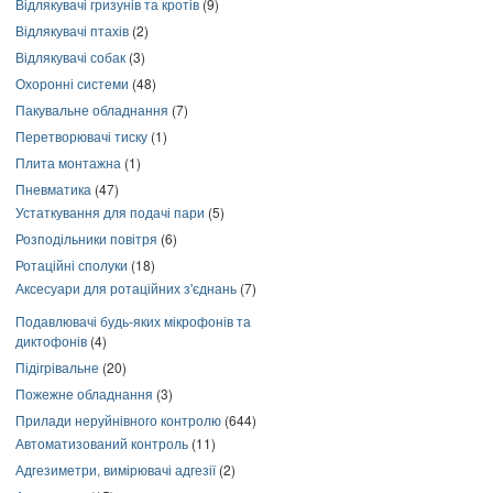
Відлякувачі гризунів та кротів
(9)
Відлякувачі птахів
(2)
Відлякувачі собак
(3)
Охоронні системи
(48)
Пакувальне обладнання
(7)
Перетворювачі тиску
(1)
Плита монтажна
(1)
Пневматика
(47)
Устаткування для подачі пари
(5)
Розподільники повітря
(6)
Ротаційні сполуки
(18)
Аксесуари для ротаційних з'єднань
(7)
Подавлювачі будь-яких мікрофонів та
диктофонів
(4)
Підігрівальне
(20)
Пожежне обладнання
(3)
Прилади неруйнівного контролю
(644)
Автоматизований контроль
(11)
Адгезиметри, вимірювачі адгезії
(2)