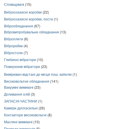
Сповіщувачі
(15)
Вибухозахисні коробки
(22)
Вибухозахисні коробки, пости
(1)
Віброобладнання
(67)
Вібровипробувальне обладнання
(13)
Віброплити
(6)
Віброрейки
(4)
Вібростоли
(7)
Глибинні вібратори
(10)
Поверхневі вібратори
(23)
Вимірювач відстані до місця пош. кабелю
(1)
Високовольтне обладнання
(141)
Вакуумні вимикачі
(23)
Доливання олій
(3)
ЗАПАСНІ ЧАСТИНИ
(1)
Камери дугогасильні
(26)
Контактори високовольтні
(8)
Масляні вимикачі
(10)
Приводи вимикачів
(5)