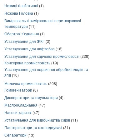
Ножиці гільйотинні
(1)
Ножова Головка
(1)
Вимірювальні вимірювальні перетворювачі
температури
(11)
Обертові з'єднання
(1)
Устаткування для ЖКГ
(3)
Устаткування для нафтобаз
(16)
Устаткування для харчової промисловості
(228)
Консервна промисловість
(19)
Устаткування для первинної обробки плодів та
ягід
(10)
Молочна промисловість
(208)
Гомогенізатори
(8)
Диспергатори та емульгатори
(4)
Маслообладнання
(47)
Насоси харчові
(47)
Устаткування для виробництва сирів
(11)
Пастеризатори та охолоджувачі
(31)
Сепаратори
(13)