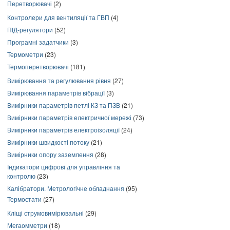
Перетворювачі
(2)
Контролери для вентиляції та ГВП
(4)
ПІД-регулятори
(52)
Програмні задатчики
(3)
Термометри
(23)
Термоперетворювачі
(181)
Вимірювання та регулювання рівня
(27)
Вимірювання параметрів вібрації
(3)
Вимірники параметрів петлі КЗ та ПЗВ
(21)
Вимірники параметрів електричної мережі
(73)
Вимірники параметрів електроізоляції
(24)
Вимірники швидкості потоку
(21)
Вимірники опору заземлення
(28)
Індикатори цифрові для управління та
контролю
(23)
Калібратори. Метрологічне обладнання
(95)
Термостати
(27)
Кліщі струмовимірювальні
(29)
Мегаомметри
(18)