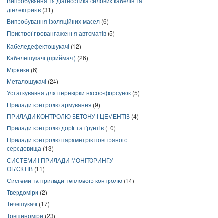
Випробування та діагностика силових кабелів та
діелектриків
(31)
Випробування ізоляційних масел
(6)
Пристрої провантаження автоматів
(5)
Кабеледефектошукачі
(12)
Кабелешукачі (приймачі)
(26)
Мірники
(6)
Металошукачі
(24)
Устаткування для перевірки насос-форсунок
(5)
Прилади контролю армування
(9)
ПРИЛАДИ КОНТРОЛЮ БЕТОНУ І ЦЕМЕНТІВ
(4)
Прилади контролю доріг та ґрунтів
(10)
Прилади контролю параметрів повітряного
середовища
(13)
СИСТЕМИ І ПРИЛАДИ МОНІТОРИНГУ
ОБ'ЄКТІВ
(11)
Системи та прилади теплового контролю
(14)
Твердоміри
(2)
Течешукачі
(17)
Товщиноміри
(23)