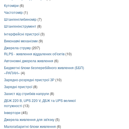
Кутоміри
(6)
Частотомір
(1)
Штангенглибиномір
(7)
Штангенінструмент
(8)
Інтерфейсні пристрої
(3)
Виконавчі механізми
(9)
Джерела струму
(207)
RLPS - живлення віддалених об'єктів
(10)
Автономні джерела живлення
(6)
Бюджетні блоки безперебійного живлення (ББП)
«РАПАН»
(4)
Зарядно-розрядні пристрої ЗР
(10)
Зарядні пристрої
(8)
Захист від стрибків напруги
(8)
ДБЖ 220 В, UPS 220 V, ДБЖ та UPS великої
потужності
(13)
Інвертори
(45)
Джерела живлення для зв'язку
(5)
Малогабаритні блоки живлення
(6)