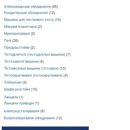
Хлібопекарське обладнання
(95)
Кондитерське обладнання
(12)
Машини для листкового тесту
(10)
Міксери планетарні
(2)
Мукопросіювачі
(2)
Печі
(26)
Предрасстойки
(2)
Тістоділителі (тестоділільні машини)
(7)
Тістозакатні машини
(4)
Тістомісильні машини (тістоміси)
(10)
Тістоокруглювачі (тістоокруглювачі)
(4)
Хліборізки
(3)
Шафи розстійні
(10)
Ланцюги
(1)
Ланцюги приводні
(1)
електроустаткування
(9)
Енергозберігаюче обладнання
(12)