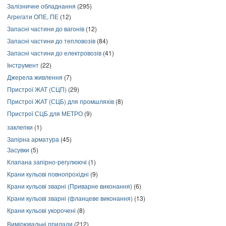
Залізничне обладнання
(295)
Агрегати ОПЕ, ПЕ
(12)
Запасні частини до вагонів
(12)
Запасні частини до тепловозів
(84)
Запасні частини до електровозів
(41)
Інструмент
(22)
Джерела живлення
(7)
Пристрої ЖАТ (СЦП)
(29)
Пристрої ЖАТ (СЦБ) для промшляхів
(8)
Пристрої СЦБ для МЕТРО
(9)
заклепки
(1)
Запірна арматура
(45)
Засувки
(5)
Клапана запірно-регулюючі
(1)
Крани кульові повнопрохідні
(9)
Крани кульові зварні (Приварне виконання)
(6)
Крани кульові зварні (фланцеве виконання)
(13)
Крани кульові укорочені
(8)
Вимірювальні прилади
(212)