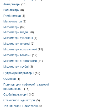
Амперметри
(10)
Вольтметри
(8)
Глибиноміри
(3)
Мегаомметри
(3)
Мікрометри
(82)
Мікрометри гладкі
(26)
Мікрометри зубомірні
(4)
Мікрометри листові
(2)
Мікрометри призматичні
(15)
Мікрометри важільні
(17)
Мікрометри зі вставками
(14)
Мікрометри трубні
(3)
Нутроміри індикаторні
(15)
Омметри
(4)
Прилади для нафтової та газової
промисловості
(16)
Скоби індикаторні
(10)
Стенкоміри індикаторні
(5)
Товщиноміри індикаторні
(6)