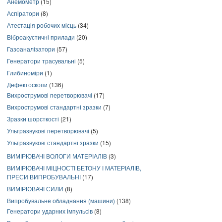
Анемометр
(15)
Аспіратори
(8)
Атестація робочих місць
(34)
Віброакустичні прилади
(20)
Газоаналізатори
(57)
Генератори трасувальні
(5)
Глибиноміри
(1)
Дефектоскопи
(136)
Вихрострумові перетворювачі
(17)
Вихрострумові стандартні зразки
(7)
Зразки шорсткості
(21)
Ультразвукові перетворювачі
(5)
Ультразвукові стандартні зразки
(15)
ВИМІРЮВАЧІ ВОЛОГИ МАТЕРІАЛІВ
(3)
ВИМІРЮВАЧІ МІЦНОСТІ БЕТОНУ І МАТЕРІАЛІВ,
ПРЕСИ ВИПРОБУВАЛЬНІ
(17)
ВИМІРЮВАЧІ СИЛИ
(8)
Випробувальне обладнання (машини)
(138)
Генератори ударних імпульсів
(8)