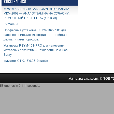
СВІЖІ ЗАПИСИ
МУФТА КАБЕЛЬНА БАГАТОФУНКЦІОНАЛЬНА
МКМ-2002 — АНАЛОГ ЗАМІНА НА СУЧАСНУ:
РЕМОНТНИЙ НАБІР РН-7+ (1-6,3 кВ)
Сифон SIP
Професійна установка REYM-102-PRO для
нанесення металевих покриттів — робота з
двома типами порошків.
Установка REYM-101-PRO для нанесення
металевих покриттів — Технологія Cold Gas
Spray
Індуктор ІСТ-0,16\0,25І 9 витків
Усі права захищені. ©
ТОВ 
58 queries in 0,111 seconds.