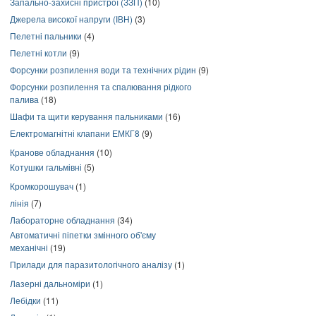
Запально-захисні пристрої (ЗЗП)
(10)
Джерела високої напруги (ІВН)
(3)
Пелетні пальники
(4)
Пелетні котли
(9)
Форсунки розпилення води та технічних рідин
(9)
Форсунки розпилення та спалювання рідкого
палива
(18)
Шафи та щити керування пальниками
(16)
Електромагнітні клапани ЕМКГ8
(9)
Кранове обладнання
(10)
Котушки гальмівні
(5)
Кромкорошувач
(1)
лінія
(7)
Лабораторне обладнання
(34)
Автоматичні піпетки змінного об'єму
механічні
(19)
Прилади для паразитологічного аналізу
(1)
Лазерні дальноміри
(1)
Лебідки
(11)