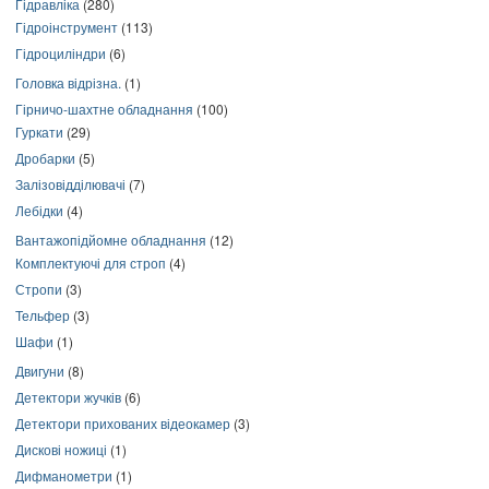
Гідравліка
(280)
Гідроінструмент
(113)
Гідроциліндри
(6)
Головка відрізна.
(1)
Гірничо-шахтне обладнання
(100)
Гуркати
(29)
Дробарки
(5)
Залізовідділювачі
(7)
Лебідки
(4)
Вантажопідйомне обладнання
(12)
Комплектуючі для строп
(4)
Стропи
(3)
Тельфер
(3)
Шафи
(1)
Двигуни
(8)
Детектори жучків
(6)
Детектори прихованих відеокамер
(3)
Дискові ножиці
(1)
Дифманометри
(1)