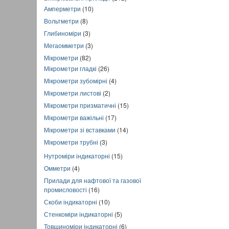
Амперметри
(10)
Вольтметри
(8)
Глибиноміри
(3)
Мегаомметри
(3)
Мікрометри
(82)
Мікрометри гладкі
(26)
Мікрометри зубомірні
(4)
Мікрометри листові
(2)
Мікрометри призматичні
(15)
Мікрометри важільні
(17)
Мікрометри зі вставками
(14)
Мікрометри трубні
(3)
Нутроміри індикаторні
(15)
Омметри
(4)
Прилади для нафтової та газової
промисловості
(16)
Скоби індикаторні
(10)
Стенкоміри індикаторні
(5)
Товщиноміри індикаторні
(6)