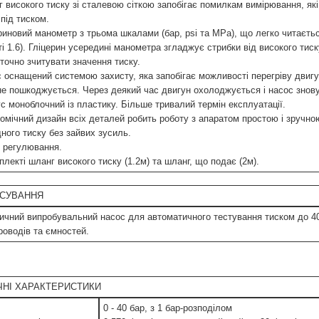
г високого тиску зі сталевою сіткою запобігає помилкам вимірювання, як
під тиском.
ериновий манометр з трьома шкалами (бар, psi та MPa), що легко читаєть
ті 1.6). Гліцерин усередині манометра згладжує стрибки від високого тис
 точно зчитувати значення тиску.
с оснащений системою захисту, яка запобігає можливості перегріву двигу
не пошкоджується. Через деякий час двигун охолоджується і насос знову
ус моноблочний із пластику. Більше тривалий термін експлуатації.
номічний дизайн всіх деталей робить роботу з апаратом простою і зручно
дного тиску без зайвих зусиль.
е регулювання.
плекті шланг високого тиску (1.2м) та шланг, що подає (2м).
СУВАННЯ
ичний випробувальний насос для автоматичного тестування тиском до 4
роводів та ємностей.
ЧНІ ХАРАКТЕРИСТИКИ
0 - 40 бар, з 1 бар-розподілом