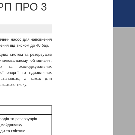
 РП ПРО 3
чний насос для наповнення
ення під тиском до 40 бар.
дних систем та резервуарів
опалювальному обладнанні,
вих та охолоджувальних
ї енергії та гідравлічних
установках, а також для
високого тиску.
одів та резервуарів.
дмайданчику.
ди та гліколю.