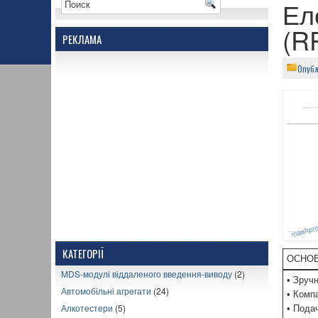
Ел
(R
РЕКЛАМА
Опубл
КАТЕГОРІЇ
ОСНОВ
MDS-модулі віддаленого введення-виводу
(2)
• Зруч
Автомобільні агрегати
(24)
• Комп
Алкотестери
(5)
• Пода