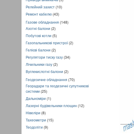
Релейний захист
(10)
Ремонт кабелю
(43)
Газове обладнання
(148)
Азотні балони
(2)
Побутові котли
(5)
Газопальникові пристрої
(2)
Гелієві балони
(2)
Регулятори тиску газу
(34)
Лічильники газу
(2)
Вуглекислотні балони
(2)
Геодезичне обладнання
(70)
Георадари та геодезичні супутникові
системи
(25)
Дальноміри
(1)
Лазерні будівельники площин
(12)
Нівеліри
(8)
Тахеометри
(15)
Теодоліти
(9)