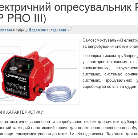
ектричний опресувальник
P PRO III)
іковано
в
рубриці
Додаткове обладнання
Самовсмоктувальний електри
та випробування систем опал
Перевірка тиском трубопрові
у санітарно-технічному та 
пневматичних, струмене
системах, системах сонячно
системах, зрошувальних 
виробництва котлів та судин 
НІ ХАРАКТЕРИСТИКИ
не автоматичне заповнення та випробування тиском для систем трубопров
актний та міцний пластиковий корпус для полегшення перенесення на бу
ча води: самоусмоктування до макс. 1м або під тиском. Підходить для во