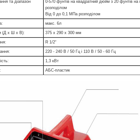
ання та діапазон
0-570 фунтів на квадратний дюйм з 20 фунтів на
розподілом
Від 0 до 0,1 МПа розподілом
а:
макс. 6л
 (Д х Ш х В):
375 x 290 x 300 мм
ння:
R 1/2“
ання:
220 - 240 В / 50 Гц і 110 В / 50 - 60 Гц
ість:
1,3 кВт
:
АБС-пластик