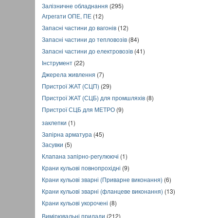
Залізничне обладнання
(295)
Агрегати ОПЕ, ПЕ
(12)
Запасні частини до вагонів
(12)
Запасні частини до тепловозів
(84)
Запасні частини до електровозів
(41)
Інструмент
(22)
Джерела живлення
(7)
Пристрої ЖАТ (СЦП)
(29)
Пристрої ЖАТ (СЦБ) для промшляхів
(8)
Пристрої СЦБ для МЕТРО
(9)
заклепки
(1)
Запірна арматура
(45)
Засувки
(5)
Клапана запірно-регулюючі
(1)
Крани кульові повнопрохідні
(9)
Крани кульові зварні (Приварне виконання)
(6)
Крани кульові зварні (фланцеве виконання)
(13)
Крани кульові укорочені
(8)
Вимірювальні прилади
(212)