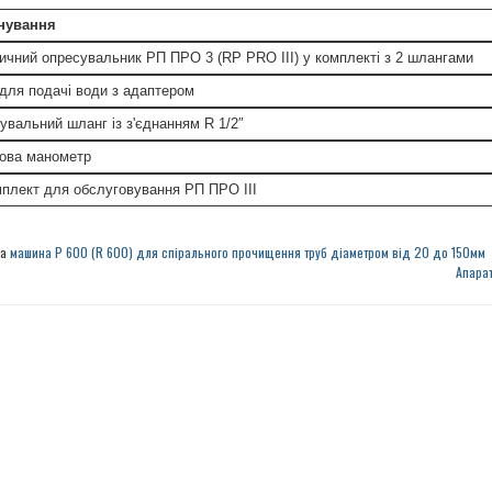
нування
ичний опресувальник РП ПРО 3 (RP PRO III) у комплекті з 2 шлангами
для подачі води з адаптером
увальний шланг із з'єднанням R 1/2″
ова манометр
плект для обслуговування РП ПРО ІІІ
на
машина Р 600 (R 600) для спірального прочищення труб діаметром від 20 до 150мм
Апара