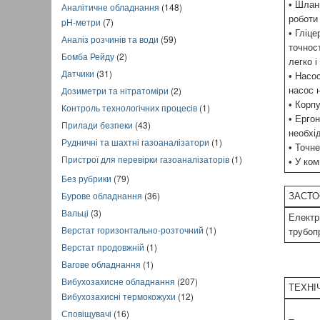
• Шлан
Аналітичне обладнання
(148)
роботи 
pH-метри
(7)
• Гліц
Аналіз розчинів та води
(59)
точнос
Бомба Рейду
(2)
легко і
Датчики
(31)
• Насо
Дозиметри та нітратоміри
(2)
насос 
• Корп
Контроль технологічних процесів
(1)
• Ерго
Прилади безпеки
(43)
необхі
Рудничні та шахтні газоаналізатори
(1)
• Точн
Пристрої для перевірки газоаналізаторів
(1)
• У ком
Без рубрики
(79)
Бурове обладнання
(36)
ЗАСТО
Вальці
(3)
Електр
Верстат горизонтально-розточний
(1)
трубоп
Верстат продовжній
(1)
Вагове обладнання
(1)
Вибухозахисне обладнання
(207)
ТЕХНІ
Вибухозахисні термокожухи
(12)
Сповіщувачі
(16)