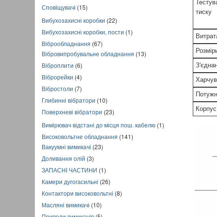
Тестув
Сповіщувачі
(15)
тиску
Вибухозахисні коробки
(22)
Вибухозахисні коробки, пости
(1)
Витрат
Віброобладнання
(67)
Розміри
Вібровипробувальне обладнання
(13)
Віброплити
(6)
З'єдна
Віброрейки
(4)
Харчув
Вібростоли
(7)
Потужн
Глибинні вібратори
(10)
Корпус
Поверхневі вібратори
(23)
Вимірювач відстані до місця пош. кабелю
(1)
Високовольтне обладнання
(141)
Вакуумні вимикачі
(23)
Доливання олій
(3)
ЗАПАСНІ ЧАСТИНИ
(1)
Камери дугогасильні
(26)
Контактори високовольтні
(8)
Масляні вимикачі
(10)
Приводи вимикачів
(5)