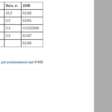
Вага, кг
220В
16,0
61185
0,5
61001
0,4
V12102000
0,8
61187
61186
т для розморожування труб
АТ400