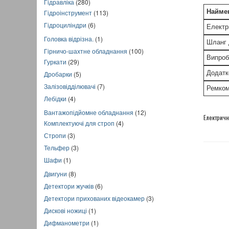
Гідравліка
(280)
Найме
Гідроінструмент
(113)
Гідроциліндри
(6)
Електр
Головка відрізна.
(1)
Шланг 
Гірничо-шахтне обладнання
(100)
Випроб
Гуркати
(29)
Додатк
Дробарки
(5)
Залізовідділювачі
(7)
Ремком
Лебідки
(4)
Вантажопідйомне обладнання
(12)
Електрич
Комплектуючі для строп
(4)
Стропи
(3)
Тельфер
(3)
Шафи
(1)
Двигуни
(8)
Детектори жучків
(6)
Детектори прихованих відеокамер
(3)
Дискові ножиці
(1)
Дифманометри
(1)