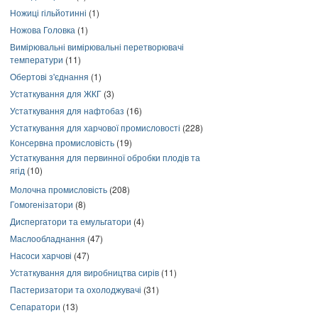
Ножиці гільйотинні
(1)
Ножова Головка
(1)
Вимірювальні вимірювальні перетворювачі
температури
(11)
Обертові з'єднання
(1)
Устаткування для ЖКГ
(3)
Устаткування для нафтобаз
(16)
Устаткування для харчової промисловості
(228)
Консервна промисловість
(19)
Устаткування для первинної обробки плодів та
ягід
(10)
Молочна промисловість
(208)
Гомогенізатори
(8)
Диспергатори та емульгатори
(4)
Маслообладнання
(47)
Насоси харчові
(47)
Устаткування для виробництва сирів
(11)
Пастеризатори та охолоджувачі
(31)
Сепаратори
(13)