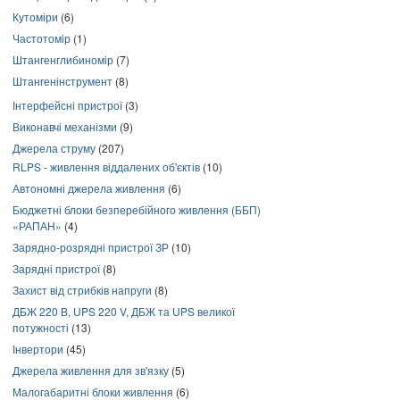
Кутоміри
(6)
Частотомір
(1)
Штангенглибиномір
(7)
Штангенінструмент
(8)
Інтерфейсні пристрої
(3)
Виконавчі механізми
(9)
Джерела струму
(207)
RLPS - живлення віддалених об'єктів
(10)
Автономні джерела живлення
(6)
Бюджетні блоки безперебійного живлення (ББП)
«РАПАН»
(4)
Зарядно-розрядні пристрої ЗР
(10)
Зарядні пристрої
(8)
Захист від стрибків напруги
(8)
ДБЖ 220 В, UPS 220 V, ДБЖ та UPS великої
потужності
(13)
Інвертори
(45)
Джерела живлення для зв'язку
(5)
Малогабаритні блоки живлення
(6)