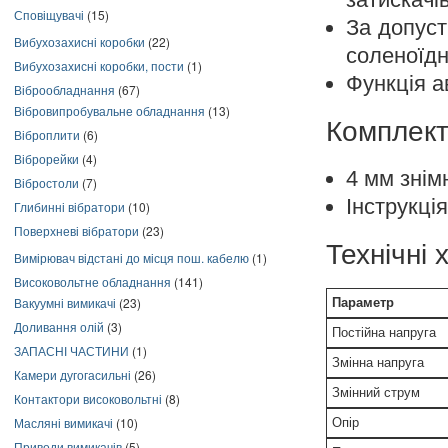
Сповіщувачі
(15)
За допус
Вибухозахисні коробки
(22)
соленоїдн
Вибухозахисні коробки, пости
(1)
Функція а
Віброобладнання
(67)
Вібровипробувальне обладнання
(13)
Комплект
Віброплити
(6)
Віброрейки
(4)
4 мм знім
Вібростоли
(7)
Інструкці
Глибинні вібратори
(10)
Поверхневі вібратори
(23)
Технічні
Вимірювач відстані до місця пош. кабелю
(1)
Високовольтне обладнання
(141)
Вакуумні вимикачі
(23)
Параметр
Доливання олій
(3)
Постійна напруга
ЗАПАСНІ ЧАСТИНИ
(1)
Змінна напруга
Камери дугогасильні
(26)
Змінний струм
Контактори високовольтні
(8)
Масляні вимикачі
(10)
Опір
Приводи вимикачів
(5)