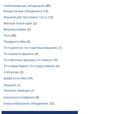
Хлібопекарське обладнання
(95)
Кондитерське обладнання
(12)
Машини для листкового тесту
(10)
Міксери планетарні
(2)
Мукопросіювачі
(2)
Печі
(26)
Предрасстойки
(2)
Тістоділителі (тестоділільні машини)
(7)
Тістозакатні машини
(4)
Тістомісильні машини (тістоміси)
(10)
Тістоокруглювачі (тістоокруглювачі)
(4)
Хліборізки
(3)
Шафи розстійні
(10)
Ланцюги
(1)
Ланцюги приводні
(1)
електроустаткування
(9)
Енергозберігаюче обладнання
(12)