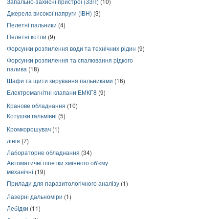
Запально-захисні пристрої (ЗЗП)
(10)
Джерела високої напруги (ІВН)
(3)
Пелетні пальники
(4)
Пелетні котли
(9)
Форсунки розпилення води та технічних рідин
(9)
Форсунки розпилення та спалювання рідкого
палива
(18)
Шафи та щити керування пальниками
(16)
Електромагнітні клапани ЕМКГ8
(9)
Кранове обладнання
(10)
Котушки гальмівні
(5)
Кромкорошувач
(1)
лінія
(7)
Лабораторне обладнання
(34)
Автоматичні піпетки змінного об'єму
механічні
(19)
Прилади для паразитологічного аналізу
(1)
Лазерні дальноміри
(1)
Лебідки
(11)