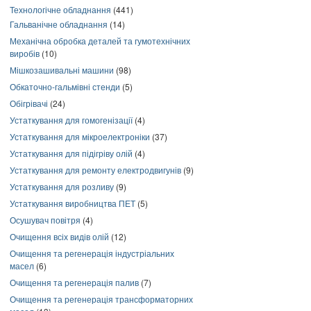
Технологічне обладнання
(441)
Гальванічне обладнання
(14)
Механічна обробка деталей та гумотехнічних
виробів
(10)
Мішкозашивальні машини
(98)
Обкаточно-гальмівні стенди
(5)
Обігрівачі
(24)
Устаткування для гомогенізації
(4)
Устаткування для мікроелектроніки
(37)
Устаткування для підігріву олій
(4)
Устаткування для ремонту електродвигунів
(9)
Устаткування для розливу
(9)
Устаткування виробництва ПЕТ
(5)
Осушувач повітря
(4)
Очищення всіх видів олій
(12)
Очищення та регенерація індустріальних
масел
(6)
Очищення та регенерація палив
(7)
Очищення та регенерація трансформаторних