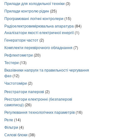
Прилади для холодильної техніки
(3)
Прилади контролю рідин
(25)
Програмовані логічні контролери
(15)
Радіоелектровимірювальна апаратура
(84)
Аналізатори якості електричної енергії
(1)
Генератори частот
(2)
Комплекти перевірочного обладнання
(7)
Рефлектометри
(20)
Тестери
(13)
Вказівники напруги та правильності чергування
фаз
(12)
Частотоміри
(2)
Реєстратори паперові
(2)
Реєстратори електронні (безпаперові
самописці)
(26)
Регулювання технологічних параметрів
(16)
Реле
(14)
Фільтри
(4)
Силові блоки
(38)