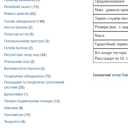
Продзвонювання
Релейний захист
(10)
Макс. діаметр пров
Ремонт кабелю
(43)
Термін служби бат
Газове обладнання
(148)
Азотні балони
(2)
Розміри (вис. х шир
Побутові котли
(5)
Маса:
Газопальникові пристрої
(2)
Гарантійний термін
Гелієві балони
(2)
Всі входи тестера 
Регулятори тиску газу
(34)
Реєстрація по UL 
Лічильники газу
(2)
Вуглекислотні балони
(2)
Електричний
тестер Flu
Геодезичне обладнання
(70)
Георадари та геодезичні супутникові
системи
(25)
Дальноміри
(1)
Лазерні будівельники площин
(12)
Нівеліри
(8)
Тахеометри
(15)
Теодоліти
(9)