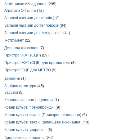
Залізничне обладнання
(295)
Агрегати ОПЕ, ПЕ
(12)
Запасні частини до вагонів
(12)
Запасні частини до тепловозів
(84)
Запасні частини до електровозів
(41)
Інструмент
(22)
Джерела живлення
(7)
Пристрої ЖАТ (СЦП)
(29)
Пристрої ЖАТ (СЦБ) для промшляхів
(8)
Пристрої СЦБ для МЕТРО
(9)
заклепки
(1)
Запірна арматура
(45)
Засувки
(5)
Клапана запірно-регулюючі
(1)
Крани кульові повнопрохідні
(9)
Крани кульові зварні (Приварне виконання)
(6)
Крани кульові зварні (фланцеве виконання)
(13)
Крани кульові укорочені
(8)
Вимірювальні прилади
(212)