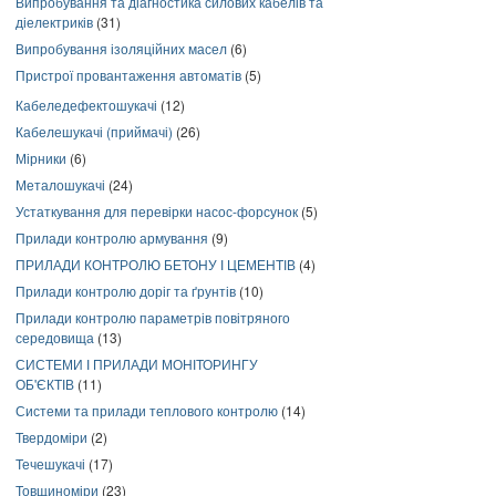
Випробування та діагностика силових кабелів та
діелектриків
(31)
Випробування ізоляційних масел
(6)
Пристрої провантаження автоматів
(5)
Кабеледефектошукачі
(12)
Кабелешукачі (приймачі)
(26)
Мірники
(6)
Металошукачі
(24)
Устаткування для перевірки насос-форсунок
(5)
Прилади контролю армування
(9)
ПРИЛАДИ КОНТРОЛЮ БЕТОНУ І ЦЕМЕНТІВ
(4)
Прилади контролю доріг та ґрунтів
(10)
Прилади контролю параметрів повітряного
середовища
(13)
СИСТЕМИ І ПРИЛАДИ МОНІТОРИНГУ
ОБ'ЄКТІВ
(11)
Системи та прилади теплового контролю
(14)
Твердоміри
(2)
Течешукачі
(17)
Товщиноміри
(23)