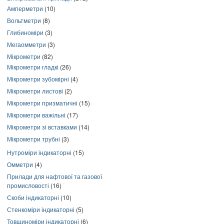
Амперметри
(10)
Вольтметри
(8)
Глибиноміри
(3)
Мегаомметри
(3)
Мікрометри
(82)
Мікрометри гладкі
(26)
Мікрометри зубомірні
(4)
Мікрометри листові
(2)
Мікрометри призматичні
(15)
Мікрометри важільні
(17)
Мікрометри зі вставками
(14)
Мікрометри трубні
(3)
Нутроміри індикаторні
(15)
Омметри
(4)
Прилади для нафтової та газової
промисловості
(16)
Скоби індикаторні
(10)
Стенкоміри індикаторні
(5)
Товщиноміри індикаторні
(6)