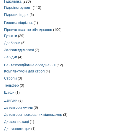
Гідравліка
(280)
Гідроінструмент
(113)
Гідроциліндри
(6)
Головка відрізна.
(1)
Гірничо-шахтне обладнання
(100)
Гуркати
(29)
Дробарки
(5)
Залізовідділювачі
(7)
Лебідки
(4)
Вантажопідйомне обладнання
(12)
Комплектуючі для строп
(4)
Стропи
(3)
Тельфер
(3)
Шафи
(1)
Двигуни
(8)
Детектори жучків
(6)
Детектори прихованих відеокамер
(3)
Дискові ножиці
(1)
Дифманометри
(1)