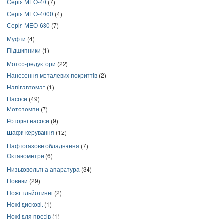
Серія МЕО-40
(7)
Серія МЕО-4000
(4)
Серія МЕО-630
(7)
Муфти
(4)
Підшипники
(1)
Мотор-редуктори
(22)
Нанесення металевих покриттів
(2)
Напівавтомат
(1)
Насоси
(49)
Мотопомпи
(7)
Роторні насоси
(9)
Шафи керування
(12)
Нафтогазове обладнання
(7)
Октанометри
(6)
Низьковольтна апаратура
(34)
Новини
(29)
Ножі гільйотинні
(2)
Ножі дискові.
(1)
Ножі для пресів
(1)