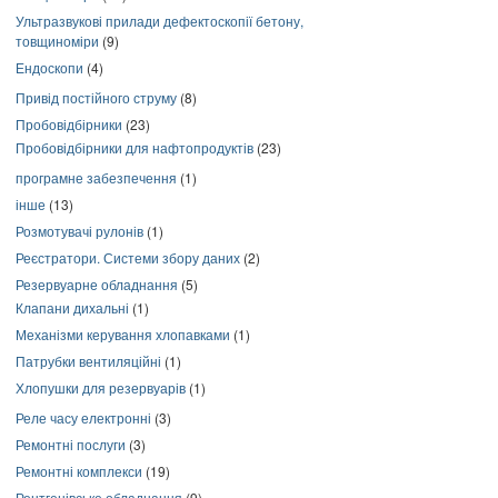
Ультразвукові прилади дефектоскопії бетону,
товщиноміри
(9)
Ендоскопи
(4)
Привід постійного струму
(8)
Пробовідбірники
(23)
Пробовідбірники для нафтопродуктів
(23)
програмне забезпечення
(1)
інше
(13)
Розмотувачі рулонів
(1)
Реєстратори. Системи збору даних
(2)
Резервуарне обладнання
(5)
Клапани дихальні
(1)
Механізми керування хлопавками
(1)
Патрубки вентиляційні
(1)
Хлопушки для резервуарів
(1)
Реле часу електронні
(3)
Ремонтні послуги
(3)
Ремонтні комплекси
(19)
Рентгенівське обладнання
(9)