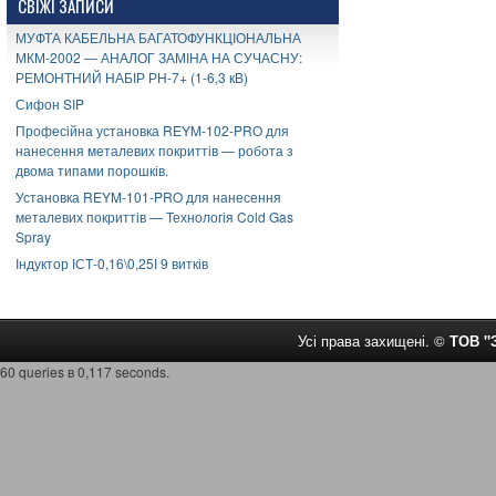
СВІЖІ ЗАПИСИ
МУФТА КАБЕЛЬНА БАГАТОФУНКЦІОНАЛЬНА
МКМ-2002 — АНАЛОГ ЗАМІНА НА СУЧАСНУ:
РЕМОНТНИЙ НАБІР РН-7+ (1-6,3 кВ)
Сифон SIP
Професійна установка REYM-102-PRO для
нанесення металевих покриттів — робота з
двома типами порошків.
Установка REYM-101-PRO для нанесення
металевих покриттів — Технологія Cold Gas
Spray
Індуктор ІСТ-0,16\0,25І 9 витків
Усі права захищені. ©
ТОВ 
60 queries в 0,117 seconds.