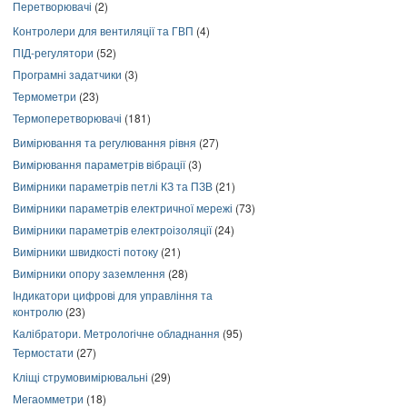
Перетворювачі
(2)
Контролери для вентиляції та ГВП
(4)
ПІД-регулятори
(52)
Програмні задатчики
(3)
Термометри
(23)
Термоперетворювачі
(181)
Вимірювання та регулювання рівня
(27)
Вимірювання параметрів вібрації
(3)
Вимірники параметрів петлі КЗ та ПЗВ
(21)
Вимірники параметрів електричної мережі
(73)
Вимірники параметрів електроізоляції
(24)
Вимірники швидкості потоку
(21)
Вимірники опору заземлення
(28)
Індикатори цифрові для управління та
контролю
(23)
Калібратори. Метрологічне обладнання
(95)
Термостати
(27)
Кліщі струмовимірювальні
(29)
Мегаомметри
(18)