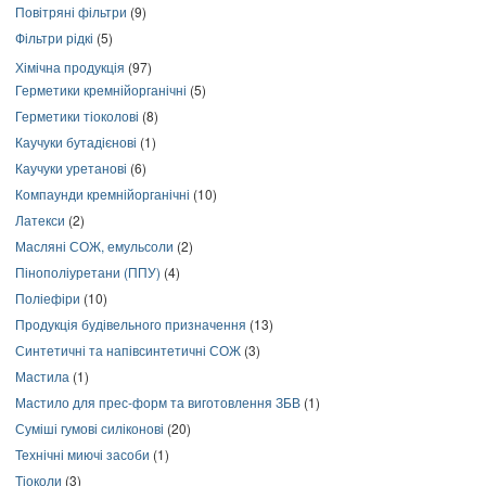
Повітряні фільтри
(9)
Фільтри рідкі
(5)
Хімічна продукція
(97)
Герметики кремнійорганічні
(5)
Герметики тіоколові
(8)
Каучуки бутадієнові
(1)
Каучуки уретанові
(6)
Компаунди кремнійорганічні
(10)
Латекси
(2)
Масляні СОЖ, емульсоли
(2)
Пінополіуретани (ППУ)
(4)
Поліефіри
(10)
Продукція будівельного призначення
(13)
Синтетичні та напівсинтетичні СОЖ
(3)
Мастила
(1)
Мастило для прес-форм та виготовлення ЗБВ
(1)
Суміші гумові силіконові
(20)
Технічні миючі засоби
(1)
Тіоколи
(3)