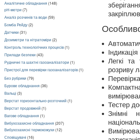
Аналітичне обладнання
(148)
зберіганн
pH-метри
(7)
закріплюв
Аналіз розчинів та води
(59)
Бомба Рейду
(2)
Особливо
Датчики
(31)
Дозиметри та нітратоміри
(2)
Автоматич
Контроль технологічних процесів
(1)
Індикація
Прилади безпеки
(43)
Легкі та
Рудничні та шахтні газоаналізатори
(1)
розриву 
Пристрої для перевірки газоаналізаторів
(1)
Перевірка
Без рубрики
(79)
Бурове обладнання
(36)
Компакт
Вальці
(3)
вимірювал
Верстат горизонтально-розточний
(1)
Тестер до
Верстат продовжній
(1)
Знімні н
Вагове обладнання
(1)
національ
Вибухозахисне обладнання
(207)
Вибухозахисні термокожухи
(12)
Вимірюв
Сповіщувачі
(16)
затискачів