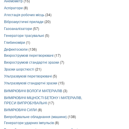
Анемометр
(15)
Аспіратори
(8)
Атестація робочих місць
(34)
Віброакустичні прилади
(20)
Газоаналізатори
(57)
Генератори трасувальні
(5)
Глибиноміри
(1)
Дефектоскопи
(136)
Вихрострумові перетворювачі
(17)
Вихрострумові стандартні зразки
(7)
Зразки шорсткості
(21)
Ультразвукові перетворювачі
(5)
Ультразвукові стандартні зразки
(15)
ВИМІРЮВАЧІ ВОЛОГИ МАТЕРІАЛІВ
(3)
ВИМІРЮВАЧІ МІЦНОСТІ БЕТОНУ І МАТЕРІАЛІВ,
ПРЕСИ ВИПРОБУВАЛЬНІ
(17)
ВИМІРЮВАЧІ СИЛИ
(8)
Випробувальне обладнання (машини)
(138)
Генератори ударних імпульсів
(8)