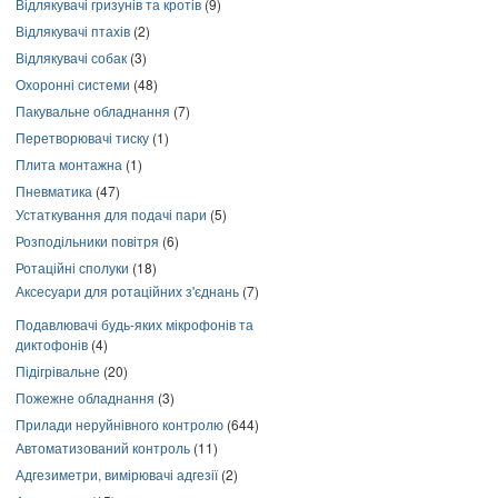
Відлякувачі гризунів та кротів
(9)
Відлякувачі птахів
(2)
Відлякувачі собак
(3)
Охоронні системи
(48)
Пакувальне обладнання
(7)
Перетворювачі тиску
(1)
Плита монтажна
(1)
Пневматика
(47)
Устаткування для подачі пари
(5)
Розподільники повітря
(6)
Ротаційні сполуки
(18)
Аксесуари для ротаційних з'єднань
(7)
Подавлювачі будь-яких мікрофонів та
диктофонів
(4)
Підігрівальне
(20)
Пожежне обладнання
(3)
Прилади неруйнівного контролю
(644)
Автоматизований контроль
(11)
Адгезиметри, вимірювачі адгезії
(2)