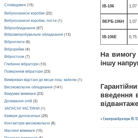
Сповіщувачі
(15)
ІВ-106
1,07
Вибухозахисні коробки
(22)
Вибухозахисні коробки, пости
(1)
ВЕРБ-106Н
1,07
Віброобладнання
(67)
Вібровипробувальне обладнання
(13)
ІВ-106Е
0,75
Віброплити
(6)
Віброрейки
(4)
На вимогу
Вібростоли
(7)
іншу напруг
Глибинні вібратори
(10)
Поверхневі вібратори
(23)
Вимірювач відстані до місця пош. кабелю
(1)
Гарантійни
Високовольтне обладнання
(141)
Вакуумні вимикачі
(23)
введення в
Доливання олій
(3)
відвантаже
ЗАПАСНІ ЧАСТИНИ
(1)
Камери дугогасильні
(26)
«
Електровібратори ІВ-10
Контактори високовольтні
(8)
Масляні вимикачі
(10)
Приводи вимикачів
(5)