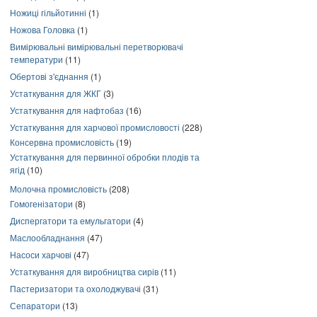
Ножиці гільйотинні
(1)
Ножова Головка
(1)
Вимірювальні вимірювальні перетворювачі
температури
(11)
Обертові з'єднання
(1)
Устаткування для ЖКГ
(3)
Устаткування для нафтобаз
(16)
Устаткування для харчової промисловості
(228)
Консервна промисловість
(19)
Устаткування для первинної обробки плодів та
ягід
(10)
Молочна промисловість
(208)
Гомогенізатори
(8)
Диспергатори та емульгатори
(4)
Маслообладнання
(47)
Насоси харчові
(47)
Устаткування для виробництва сирів
(11)
Пастеризатори та охолоджувачі
(31)
Сепаратори
(13)