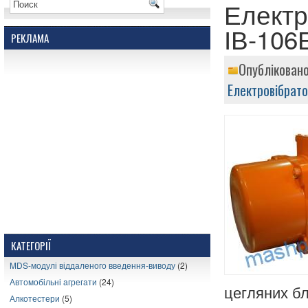
Електр
ІВ-106
РЕКЛАМА
Опублікован
Електровібрат
КАТЕГОРІЇ
MDS-модулі віддаленого введення-виводу
(2)
Автомобільні агрегати
(24)
цегляних бл
Алкотестери
(5)