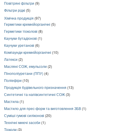
Повітряні фільтри
(9)
Фільтри рідкі
(5)
Хімічна продукція
(97)
Герметики кремнійорганічні
(5)
Герметики тіоколові
(8)
Каучуки бутадієнові
(1)
Каучуки уретанові
(6)
Компаунди кремнійорганічні
(10)
Латекси
(2)
Масляні СОЖ, емульсоли
(2)
Пінополіуретани (ППУ)
(4)
Поліефіри
(10)
Продукція будівельного призначення
(13)
Синтетичні та напівсинтетичні СОЖ
(3)
Мастила
(1)
Мастило для прес-форм та виготовлення ЗБВ
(1)
Суміші гумові силіконові
(20)
Технічні миючі засоби
(1)
Тіоколи
(3)