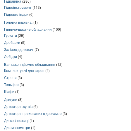
Гідравліка
(280)
Гідроінструмент
(113)
Гідроциліндри
(6)
Головка відрізна.
(1)
Гірничо-шахтне обладнання
(100)
Гуркати
(29)
Дробарки
(5)
Залізовідділювачі
(7)
Лебідки
(4)
Вантажопідйомне обладнання
(12)
Комплектуючі для строп
(4)
Стропи
(3)
Тельфер
(3)
Шафи
(1)
Двигуни
(8)
Детектори жучків
(6)
Детектори прихованих відеокамер
(3)
Дискові ножиці
(1)
Дифманометри
(1)