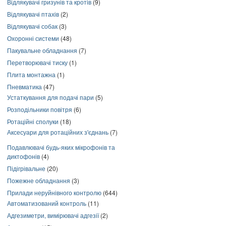
Відлякувачі гризунів та кротів
(9)
Відлякувачі птахів
(2)
Відлякувачі собак
(3)
Охоронні системи
(48)
Пакувальне обладнання
(7)
Перетворювачі тиску
(1)
Плита монтажна
(1)
Пневматика
(47)
Устаткування для подачі пари
(5)
Розподільники повітря
(6)
Ротаційні сполуки
(18)
Аксесуари для ротаційних з'єднань
(7)
Подавлювачі будь-яких мікрофонів та
диктофонів
(4)
Підігрівальне
(20)
Пожежне обладнання
(3)
Прилади неруйнівного контролю
(644)
Автоматизований контроль
(11)
Адгезиметри, вимірювачі адгезії
(2)