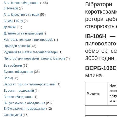
Аналітичне обладнання
(148)
Вібратор
pH-метри
(7)
короткозам
Аналіз розчинів та води
(59)
ротора деб
Бомба Рейду
(2)
створюють 
Датчики
(31)
Дозиметри та нітратоміри
(2)
ІВ-106Н — 
Контроль технологічних процесів
(1)
пиловолого
Прилади безпеки
(43)
обмоток, с
Рудничні та шахтні газоаналізатори
(1)
3000 годин.
Пристрої для перевірки газоаналізаторів
(1)
Без рубрики
(79)
ВЕРБ-106Е
Бурове обладнання
(36)
млина.
Вальці
(3)
Верстат горизонтально-розточний
(1)
Ном
Верстат продовжній
(1)
спо
Модель
поту
Вагове обладнання
(1)
кВт
Вибухозахисне обладнання
(207)
Вибухозахисні термокожухи
(12)
Сповіщувачі
(16)