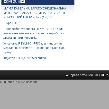
СВІЖІ ЗАПИСИ
МУФТА КАБЕЛЬНА БАГАТОФУНКЦІОНАЛЬНА
МКМ-2002 — АНАЛОГ ЗАМІНА НА СУЧАСНУ:
РЕМОНТНИЙ НАБІР РН-7+ (1-6,3 кВ)
Сифон SIP
Професійна установка REYM-102-PRO для
нанесення металевих покриттів — робота з
двома типами порошків.
Установка REYM-101-PRO для нанесення
металевих покриттів — Технологія Cold Gas
Spray
Індуктор ІСТ-0,16\0,25І 9 витків
Усі права захищені. ©
ТОВ 
60 queries in 0,145 seconds.