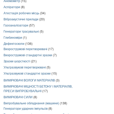
Анемометр
(15)
Аспіратори
(8)
Атестація робочих місць
(34)
Віброакустичні прилади
(20)
Газоаналізатори
(57)
Генератори трасувальні
(5)
Глибиноміри
(1)
Дефектоскопи
(136)
Вихрострумові перетворювачі
(17)
Вихрострумові стандартні зразки
(7)
Зразки шорсткості
(21)
Ультразвукові перетворювачі
(5)
Ультразвукові стандартні зразки
(15)
ВИМІРЮВАЧІ ВОЛОГИ МАТЕРІАЛІВ
(3)
ВИМІРЮВАЧІ МІЦНОСТІ БЕТОНУ І МАТЕРІАЛІВ,
ПРЕСИ ВИПРОБУВАЛЬНІ
(17)
ВИМІРЮВАЧІ СИЛИ
(8)
Випробувальне обладнання (машини)
(138)
Генератори ударних імпульсів
(8)