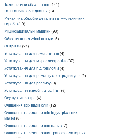
Технологічне обладнання
(441)
Гальванічне обладнання
(14)
Механічна обробка деталей та гумотехнічних
виробів
(10)
Мішкозашивальні машини
(98)
Обкаточно-гальмівні стенди
(5)
Обігрівачі
(24)
Устаткування для гомогенізації
(4)
Устаткування для мікроелектроніки
(37)
Устаткування для підігріву олій
(4)
Устаткування для ремонту електродвигунів
(9)
Устаткування для розливу
(9)
Устаткування виробництва ПЕТ
(5)
Осушувач повітря
(4)
Очищення всіх видів олій
(12)
Очищення та регенерація індустріальних
масел
(6)
Очищення та регенерація палив
(7)
Очищення та регенерація трансформаторних