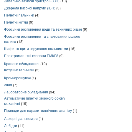
Запально-захисні пристрої (ЗЗП)
(10)
Джерела високої напруги (ІВН)
(3)
Пелетні пальники
(4)
Пелетні котли
(9)
Форсунки розпилення води та технічних рідин
(9)
Форсунки розпилення та спалювання рідкого
палива
(18)
Шафи та щити керування пальниками
(16)
Електромагнітні клапани ЕМКГ8
(9)
Кранове обладнання
(10)
Котушки гальмівні
(5)
Кромкорошувач
(1)
лінія
(7)
Лабораторне обладнання
(34)
Автоматичні піпетки змінного об'єму
механічні
(19)
Прилади для паразитологічного аналізу
(1)
Лазерні дальноміри
(1)
Лебідки
(11)