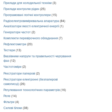
Прилади для холодильної техніки
(3)
Прилади контролю рідин
(25)
Програмовані логічні контролери
(15)
Радіоелектровимірювальна апаратура
(84)
Аналізатори якості електричної енергії
(1)
Генератори частот
(2)
Комплекти перевірочного обладнання
(7)
Рефлектометри
(20)
Тестери
(13)
Вказівники напруги та правильності чергування
фаз
(12)
Частотоміри
(2)
Реєстратори паперові
(2)
Реєстратори електронні (безпаперові
самописці)
(26)
Регулювання технологічних параметрів
(16)
Реле
(14)
Фільтри
(4)
Силові блоки
(38)