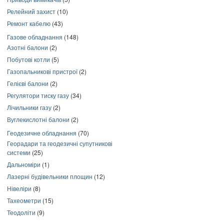
Релейний захист
(10)
Ремонт кабелю
(43)
Газове обладнання
(148)
Азотні балони
(2)
Побутові котли
(5)
Газопальникові пристрої
(2)
Гелієві балони
(2)
Регулятори тиску газу
(34)
Лічильники газу
(2)
Вуглекислотні балони
(2)
Геодезичне обладнання
(70)
Георадари та геодезичні супутникові
системи
(25)
Дальноміри
(1)
Лазерні будівельники площин
(12)
Нівеліри
(8)
Тахеометри
(15)
Теодоліти
(9)