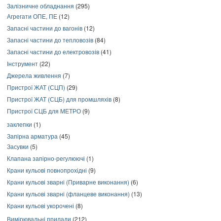
Залізничне обладнання
(295)
Агрегати ОПЕ, ПЕ
(12)
Запасні частини до вагонів
(12)
Запасні частини до тепловозів
(84)
Запасні частини до електровозів
(41)
Інструмент
(22)
Джерела живлення
(7)
Пристрої ЖАТ (СЦП)
(29)
Пристрої ЖАТ (СЦБ) для промшляхів
(8)
Пристрої СЦБ для МЕТРО
(9)
заклепки
(1)
Запірна арматура
(45)
Засувки
(5)
Клапана запірно-регулюючі
(1)
Крани кульові повнопрохідні
(9)
Крани кульові зварні (Приварне виконання)
(6)
Крани кульові зварні (фланцеве виконання)
(13)
Крани кульові укорочені
(8)
Вимірювальні прилади
(212)