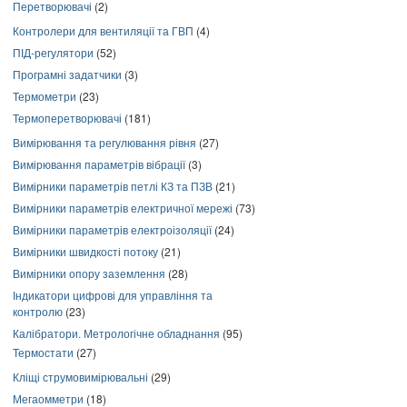
Перетворювачі
(2)
Контролери для вентиляції та ГВП
(4)
ПІД-регулятори
(52)
Програмні задатчики
(3)
Термометри
(23)
Термоперетворювачі
(181)
Вимірювання та регулювання рівня
(27)
Вимірювання параметрів вібрації
(3)
Вимірники параметрів петлі КЗ та ПЗВ
(21)
Вимірники параметрів електричної мережі
(73)
Вимірники параметрів електроізоляції
(24)
Вимірники швидкості потоку
(21)
Вимірники опору заземлення
(28)
Індикатори цифрові для управління та
контролю
(23)
Калібратори. Метрологічне обладнання
(95)
Термостати
(27)
Кліщі струмовимірювальні
(29)
Мегаомметри
(18)