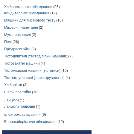
Хлібопекарське обладнання
(95)
Кондитерське обладнання
(12)
Машини для листкового тесту
(10)
Міксери планетарні
(2)
Мукопросіювачі
(2)
Печі
(26)
Предрасстойки
(2)
Тістоділителі (тестоділільні машини)
(7)
Тістозакатні машини
(4)
Тістомісильні машини (тістоміси)
(10)
Тістоокруглювачі (тістоокруглювачі)
(4)
Хліборізки
(3)
Шафи розстійні
(10)
Ланцюги
(1)
Ланцюги приводні
(1)
електроустаткування
(9)
Енергозберігаюче обладнання
(12)