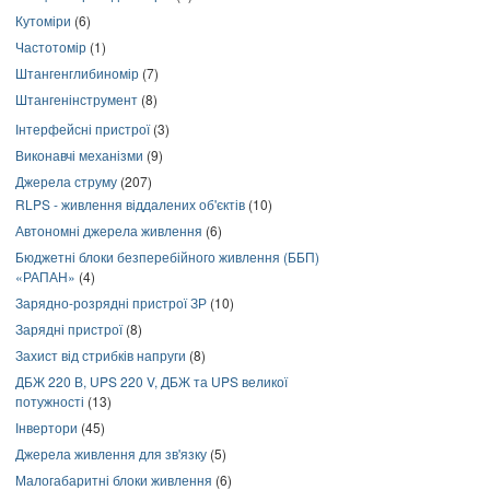
Кутоміри
(6)
Частотомір
(1)
Штангенглибиномір
(7)
Штангенінструмент
(8)
Інтерфейсні пристрої
(3)
Виконавчі механізми
(9)
Джерела струму
(207)
RLPS - живлення віддалених об'єктів
(10)
Автономні джерела живлення
(6)
Бюджетні блоки безперебійного живлення (ББП)
«РАПАН»
(4)
Зарядно-розрядні пристрої ЗР
(10)
Зарядні пристрої
(8)
Захист від стрибків напруги
(8)
ДБЖ 220 В, UPS 220 V, ДБЖ та UPS великої
потужності
(13)
Інвертори
(45)
Джерела живлення для зв'язку
(5)
Малогабаритні блоки живлення
(6)