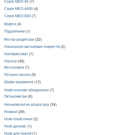
Серія МЕО-40
(7)
Серія МЕО-4000
(4)
Серія МЕО-630
(7)
Муфти
(4)
Підшипники
(1)
Мотор-редуктори
(22)
Нанесення металевих покриттів
(2)
Напівавтомат
(1)
Насоси
(49)
Мотопомпи
(7)
Роторні насоси
(9)
Шафи керування
(12)
Нафтогазове обладнання
(7)
Октанометри
(6)
Низьковольтна апаратура
(34)
Новини
(29)
Ножі гільйотинні
(2)
Ножі дискові.
(1)
Ножі для пресів
(1)