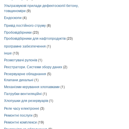
Ультразвукові прилади дефектоскопії бетону,
товщиноміри
(9)
Ендоскопи
(4)
Привід постійного струму
(8)
Пробовідбірники
(23)
Пробовідбірники для нафтопродуктів
(23)
програмне забезпечення
(1)
інше
(13)
Розмотувачі рулонів
(1)
Реєстратори. Системи збору даних
(2)
Резервуарне обладнання
(5)
Клапани дихальні
(1)
Механізми керування хлопавками
(1)
Патрубки вентиляційні
(1)
Хлопушки для резервуарів
(1)
Реле часу електронні
(3)
Ремонтні послуги
(3)
Ремонтні комплекси
(19)
Рентгенівське обладнання
(9)