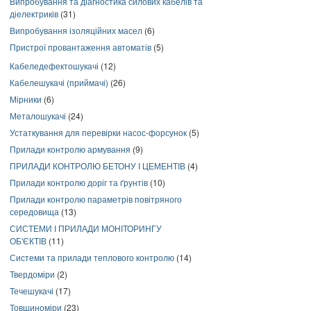
Випробування та діагностика силових кабелів та
діелектриків
(31)
Випробування ізоляційних масел
(6)
Пристрої провантаження автоматів
(5)
Кабеледефектошукачі
(12)
Кабелешукачі (приймачі)
(26)
Мірники
(6)
Металошукачі
(24)
Устаткування для перевірки насос-форсунок
(5)
Прилади контролю армування
(9)
ПРИЛАДИ КОНТРОЛЮ БЕТОНУ І ЦЕМЕНТІВ
(4)
Прилади контролю доріг та ґрунтів
(10)
Прилади контролю параметрів повітряного
середовища
(13)
СИСТЕМИ І ПРИЛАДИ МОНІТОРИНГУ
ОБ'ЄКТІВ
(11)
Системи та прилади теплового контролю
(14)
Твердоміри
(2)
Течешукачі
(17)
Товщиноміри
(23)