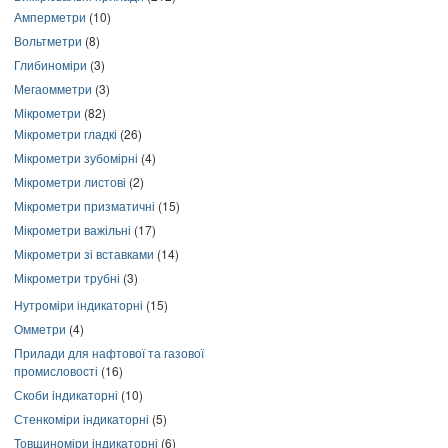
Амперметри
(10)
Вольтметри
(8)
Глибиноміри
(3)
Мегаомметри
(3)
Мікрометри
(82)
Мікрометри гладкі
(26)
Мікрометри зубомірні
(4)
Мікрометри листові
(2)
Мікрометри призматичні
(15)
Мікрометри важільні
(17)
Мікрометри зі вставками
(14)
Мікрометри трубні
(3)
Нутроміри індикаторні
(15)
Омметри
(4)
Прилади для нафтової та газової
промисловості
(16)
Скоби індикаторні
(10)
Стенкоміри індикаторні
(5)
Товщиноміри індикаторні
(6)