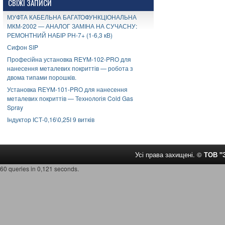
СВІЖІ ЗАПИСИ
МУФТА КАБЕЛЬНА БАГАТОФУНКЦІОНАЛЬНА
МКМ-2002 — АНАЛОГ ЗАМІНА НА СУЧАСНУ:
РЕМОНТНИЙ НАБІР РН-7+ (1-6,3 кВ)
Сифон SIP
Професійна установка REYM-102-PRO для
нанесення металевих покриттів — робота з
двома типами порошків.
Установка REYM-101-PRO для нанесення
металевих покриттів — Технологія Cold Gas
Spray
Індуктор ІСТ-0,16\0,25І 9 витків
Усі права захищені. ©
ТОВ 
60 queries in 0,121 seconds.