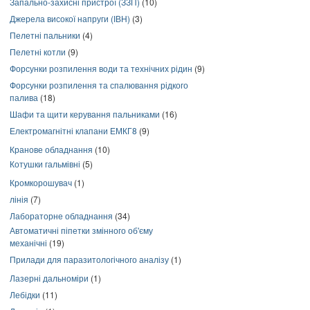
Запально-захисні пристрої (ЗЗП)
(10)
Джерела високої напруги (ІВН)
(3)
Пелетні пальники
(4)
Пелетні котли
(9)
Форсунки розпилення води та технічних рідин
(9)
Форсунки розпилення та спалювання рідкого
палива
(18)
Шафи та щити керування пальниками
(16)
Електромагнітні клапани ЕМКГ8
(9)
Кранове обладнання
(10)
Котушки гальмівні
(5)
Кромкорошувач
(1)
лінія
(7)
Лабораторне обладнання
(34)
Автоматичні піпетки змінного об'єму
механічні
(19)
Прилади для паразитологічного аналізу
(1)
Лазерні дальноміри
(1)
Лебідки
(11)