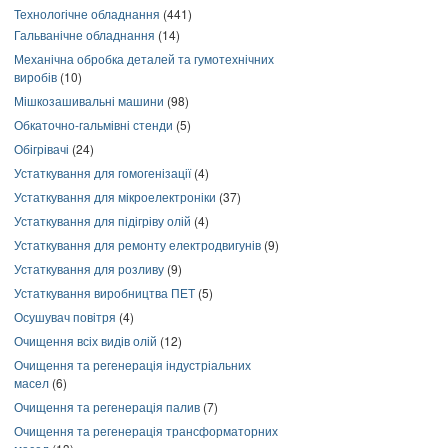
Технологічне обладнання
(441)
Гальванічне обладнання
(14)
Механічна обробка деталей та гумотехнічних
виробів
(10)
Мішкозашивальні машини
(98)
Обкаточно-гальмівні стенди
(5)
Обігрівачі
(24)
Устаткування для гомогенізації
(4)
Устаткування для мікроелектроніки
(37)
Устаткування для підігріву олій
(4)
Устаткування для ремонту електродвигунів
(9)
Устаткування для розливу
(9)
Устаткування виробництва ПЕТ
(5)
Осушувач повітря
(4)
Очищення всіх видів олій
(12)
Очищення та регенерація індустріальних
масел
(6)
Очищення та регенерація палив
(7)
Очищення та регенерація трансформаторних