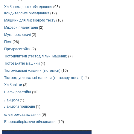
Хлібопекарське обладнання
(95)
Кондитерське обладнання
(12)
Машини для листкового тесту
(10)
Міксери планетарні
(2)
Мукопросіювачі
(2)
Печі
(26)
Предрасстойки
(2)
Тістоділителі (тестоділільні машини)
(7)
Тістозакатні машини
(4)
Тістомісильні машини (тістоміси)
(10)
Тістоокруглювальні машини (тістоокруглювачі)
(4)
Хліборізки
(3)
Шафи розстійні
(10)
Ланцюги
(1)
Ланцюги приводні
(1)
електроустаткування
(9)
Енергозберігаюче обладнання
(12)