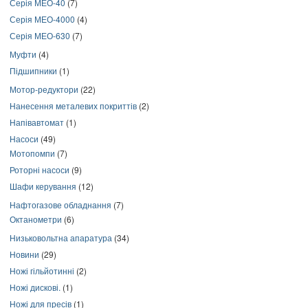
Серія МЕО-40
(7)
Серія МЕО-4000
(4)
Серія МЕО-630
(7)
Муфти
(4)
Підшипники
(1)
Мотор-редуктори
(22)
Нанесення металевих покриттів
(2)
Напівавтомат
(1)
Насоси
(49)
Мотопомпи
(7)
Роторні насоси
(9)
Шафи керування
(12)
Нафтогазове обладнання
(7)
Октанометри
(6)
Низьковольтна апаратура
(34)
Новини
(29)
Ножі гільйотинні
(2)
Ножі дискові.
(1)
Ножі для пресів
(1)