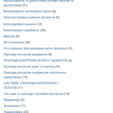
Випробування та діагностика силових кабелів та
діелектриків
(31)
Випробування ізоляційних масел
(6)
Пристрої провантаження автоматів
(5)
Кабеледефектошукачі
(12)
Кабелешукачі (приймачі)
(26)
Мірники
(6)
Металошукачі
(24)
Устаткування для перевірки насос-форсунок
(5)
Прилади контролю армування
(9)
ПРИЛАДИ КОНТРОЛЮ БЕТОНУ І ЦЕМЕНТІВ
(4)
Прилади контролю доріг та ґрунтів
(10)
Прилади контролю параметрів повітряного
середовища
(13)
СИСТЕМИ І ПРИЛАДИ МОНІТОРИНГУ
ОБ'ЄКТІВ
(11)
Системи та прилади теплового контролю
(14)
Твердоміри
(2)
Течешукачі
(17)
Товщиноміри
(23)