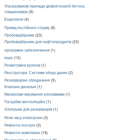
Ультразвукові прилади дефектоскопії бетону,
товщиноміри
(9)
Ендоскопи
(4)
Привід постійного струму
(8)
Пробовідбірники
(23)
Пробовідбірники для нафтопродуктів
(23)
програмне забезпечення
(1)
інше
(13)
Розмотувачі рулонів
(1)
Реєстратори. Системи збору даних
(2)
Резервуарне обладнання
(5)
Клапани дихальні
(1)
Механізми керування хлопавками
(1)
Патрубки вентиляційні
(1)
Хлопушки для резервуарів
(1)
Реле часу електронні
(3)
Ремонтні послуги
(3)
Ремонтні комплекси
(19)
Рентгенівське обладнання
(9)