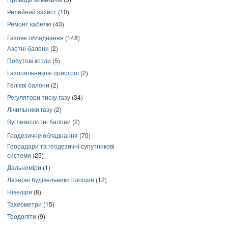
Релейний захист
(10)
Ремонт кабелю
(43)
Газове обладнання
(148)
Азотні балони
(2)
Побутові котли
(5)
Газопальникові пристрої
(2)
Гелієві балони
(2)
Регулятори тиску газу
(34)
Лічильники газу
(2)
Вуглекислотні балони
(2)
Геодезичне обладнання
(70)
Георадари та геодезичні супутникові
системи
(25)
Дальноміри
(1)
Лазерні будівельники площин
(12)
Нівеліри
(8)
Тахеометри
(15)
Теодоліти
(9)