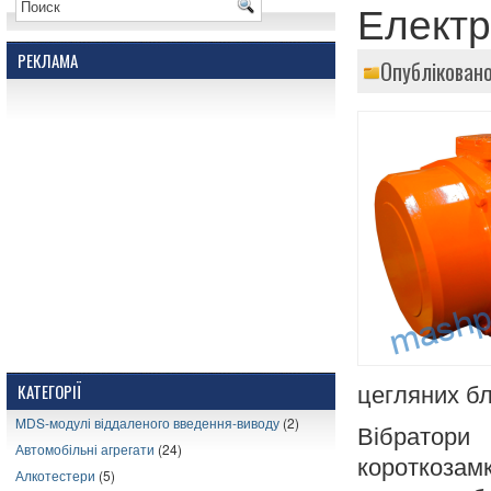
Електр
РЕКЛАМА
Опублікован
КАТЕГОРІЇ
цегляних бл
MDS-модулі віддаленого введення-виводу
(2)
Вібратор
Автомобільні агрегати
(24)
короткозам
Алкотестери
(5)