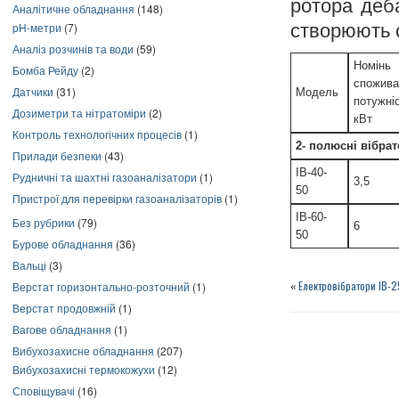
ротора деб
Аналітичне обладнання
(148)
pH-метри
(7)
створюють 
Аналіз розчинів та води
(59)
Номінь
Бомба Рейду
(2)
спожив
Датчики
(31)
Модель
потужніс
Дозиметри та нітратоміри
(2)
кВт
Контроль технологічних процесів
(1)
2- полюсні вібра
Прилади безпеки
(43)
ІВ-40-
Рудничні та шахтні газоаналізатори
(1)
3,5
50
Пристрої для перевірки газоаналізаторів
(1)
ІВ-60-
Без рубрики
(79)
6
50
Бурове обладнання
(36)
Вальці
(3)
«
Електровібратори ІВ-2
Верстат горизонтально-розточний
(1)
Верстат продовжній
(1)
Вагове обладнання
(1)
Вибухозахисне обладнання
(207)
Вибухозахисні термокожухи
(12)
Сповіщувачі
(16)