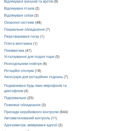
Відлякувачі гризунів та кротів
(9)
Відлякувачі птахів
(2)
Відлякувачі собак
(3)
Охоронні системи
(48)
Пакувальне обладнання
(7)
Перетворювачі тиску
(1)
Плита монтажна
(1)
Пневматика
(47)
Устаткування для подачі пари
(5)
Розподільники повітря
(6)
Ротаційні сполуки
(18)
Аксесуари для ротаційних з'єднань
(7)
Подавлювачі будь-яких мікрофонів та
диктофонів
(4)
Підігрівальне
(20)
Пожежне обладнання
(3)
Прилади неруйнівного контролю
(644)
Автоматизований контроль
(11)
Адгезиметри, вимірювачі адгезії
(2)