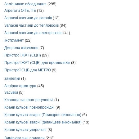
Залізничне обладнання
(295)
Агрегати ОПЕ, ПЕ
(12)
Запасні частини до вагонів
(12)
Запасні частини до тепловозів
(84)
Запасні частини до електровозів
(41)
Інструмент
(22)
Джерела живлення
(7)
Пристрої ЖАТ (СЦП)
(29)
Пристрої ЖАТ (СЦБ) для промшляхів
(8)
Пристрої СЦБ для МЕТРО
(9)
заклепки
(1)
Запірна арматура
(45)
Засувки
(5)
Клапана запірно-регулюючі
(1)
Крани кульові повнопрохідні
(9)
Крани кульові зварні (Приварне виконання)
(6)
Крани кульові зварні (фланцеве виконання)
(13)
Крани кульові укорочені
(8)
Вимірювальні прилади
(212)