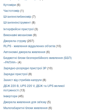
Кутоміри
(6)
Частотомір
(1)
Штангенглибиномір
(7)
Штангенінструмент
(8)
Інтерфейсні пристрої
(3)
Виконавчі механізми
(9)
Джерела струму
(207)
RLPS - живлення віддалених об'єктів
(10)
Автономні джерела живлення
(6)
Бюджетні блоки безперебійного живлення (ББП)
«РАПАН»
(4)
Зарядно-розрядні пристрої ЗР
(10)
Зарядні пристрої
(8)
Захист від стрибків напруги
(8)
ДБЖ 220 В, UPS 220 V, ДБЖ та UPS великої
потужності
(13)
Інвертори
(45)
Джерела живлення для зв'язку
(5)
Малогабаритні блоки живлення
(6)