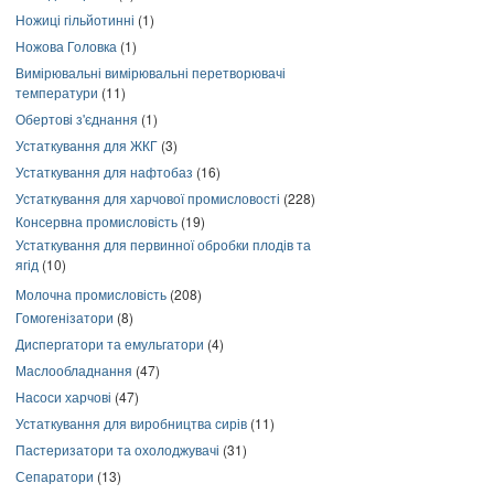
Ножиці гільйотинні
(1)
Ножова Головка
(1)
Вимірювальні вимірювальні перетворювачі
температури
(11)
Обертові з'єднання
(1)
Устаткування для ЖКГ
(3)
Устаткування для нафтобаз
(16)
Устаткування для харчової промисловості
(228)
Консервна промисловість
(19)
Устаткування для первинної обробки плодів та
ягід
(10)
Молочна промисловість
(208)
Гомогенізатори
(8)
Диспергатори та емульгатори
(4)
Маслообладнання
(47)
Насоси харчові
(47)
Устаткування для виробництва сирів
(11)
Пастеризатори та охолоджувачі
(31)
Сепаратори
(13)