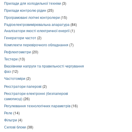
Прилади для холодильної техніки
(3)
Прилади контролю рідин
(25)
Програмовані логічні контролери
(15)
Радіоелектровимірювальна апаратура
(84)
Аналізатори якості електричної енергії
(1)
Генератори частот
(2)
Комплекти перевірочного обладнання
(7)
Рефлектометри
(20)
Тестери
(13)
Вказівники напруги та правильності чергування
фаз
(12)
Частотоміри
(2)
Реєстратори паперові
(2)
Реєстратори електронні (безпаперові
самописці)
(26)
Регулювання технологічних параметрів
(16)
Реле
(14)
Фільтри
(4)
Силові блоки
(38)