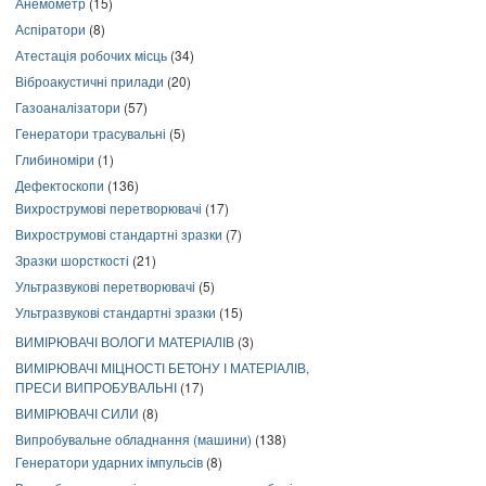
Анемометр
(15)
Аспіратори
(8)
Атестація робочих місць
(34)
Віброакустичні прилади
(20)
Газоаналізатори
(57)
Генератори трасувальні
(5)
Глибиноміри
(1)
Дефектоскопи
(136)
Вихрострумові перетворювачі
(17)
Вихрострумові стандартні зразки
(7)
Зразки шорсткості
(21)
Ультразвукові перетворювачі
(5)
Ультразвукові стандартні зразки
(15)
ВИМІРЮВАЧІ ВОЛОГИ МАТЕРІАЛІВ
(3)
ВИМІРЮВАЧІ МІЦНОСТІ БЕТОНУ І МАТЕРІАЛІВ,
ПРЕСИ ВИПРОБУВАЛЬНІ
(17)
ВИМІРЮВАЧІ СИЛИ
(8)
Випробувальне обладнання (машини)
(138)
Генератори ударних імпульсів
(8)