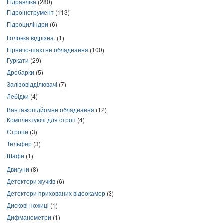
Гідравліка
(280)
Гідроінструмент
(113)
Гідроциліндри
(6)
Головка відрізна.
(1)
Гірничо-шахтне обладнання
(100)
Гуркати
(29)
Дробарки
(5)
Залізовідділювачі
(7)
Лебідки
(4)
Вантажопідйомне обладнання
(12)
Комплектуючі для строп
(4)
Стропи
(3)
Тельфер
(3)
Шафи
(1)
Двигуни
(8)
Детектори жучків
(6)
Детектори прихованих відеокамер
(3)
Дискові ножиці
(1)
Дифманометри
(1)