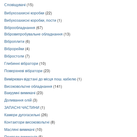
Сповіщувачі
(15)
Вибухозахисні коробки
(22)
Вибухозахисні коробки, пости
(1)
Віброобладнання
(67)
Вібровипробувальне обладнання
(13)
Віброплити
(6)
Віброрейки
(4)
Вібростоли
(7)
Глибинні вібратори
(10)
Поверхневі вібратори
(23)
Вимірювач відстані до місця пош. кабелю
(1)
Високовольтне обладнання
(141)
Вакуумні вимикачі
(23)
Доливання олій
(3)
ЗАПАСНІ ЧАСТИНИ
(1)
Камери дугогасильні
(26)
Контактори високовольтні
(8)
Масляні вимикачі
(10)
Приводи вимикачів
(5)