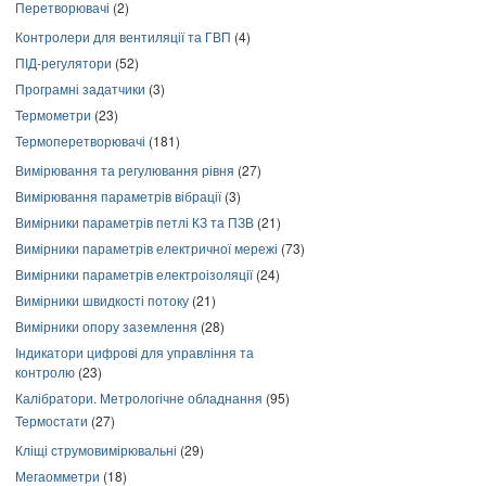
Перетворювачі
(2)
Контролери для вентиляції та ГВП
(4)
ПІД-регулятори
(52)
Програмні задатчики
(3)
Термометри
(23)
Термоперетворювачі
(181)
Вимірювання та регулювання рівня
(27)
Вимірювання параметрів вібрації
(3)
Вимірники параметрів петлі КЗ та ПЗВ
(21)
Вимірники параметрів електричної мережі
(73)
Вимірники параметрів електроізоляції
(24)
Вимірники швидкості потоку
(21)
Вимірники опору заземлення
(28)
Індикатори цифрові для управління та
контролю
(23)
Калібратори. Метрологічне обладнання
(95)
Термостати
(27)
Кліщі струмовимірювальні
(29)
Мегаомметри
(18)