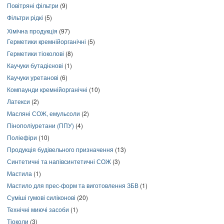
Повітряні фільтри
(9)
Фільтри рідкі
(5)
Хімічна продукція
(97)
Герметики кремнійорганічні
(5)
Герметики тіоколові
(8)
Каучуки бутадієнові
(1)
Каучуки уретанові
(6)
Компаунди кремнійорганічні
(10)
Латекси
(2)
Масляні СОЖ, емульсоли
(2)
Пінополіуретани (ППУ)
(4)
Поліефіри
(10)
Продукція будівельного призначення
(13)
Синтетичні та напівсинтетичні СОЖ
(3)
Мастила
(1)
Мастило для прес-форм та виготовлення ЗБВ
(1)
Суміші гумові силіконові
(20)
Технічні миючі засоби
(1)
Тіоколи
(3)