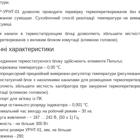
тури.
УРНТ-01 дозволяє проводити перевірку термоперетворювачів без в
жаною сумішшю. Сухоблочний спосіб реалізації температури не вимаг
суміші.
і канали в термостатірующем блоці дозволяють збільшити місткіс
ретворювачів з великим блоком комутації (клемною головою).
чні характеристики
одження термостатуючого блоку здійснюють елементи Пельтьє.
ворювана температура – ​​0,00 °С.
опроцесорний прецизійний вимірювач-регулятор температури (регулюванн
остатуючий блок з нахиленими каналами для розміщення термоперетвор
оляють збільшити місткість калібратора при зануренні термоперетвор
тації (клемною головкою).
порт для зв'язку із ПК.
иця останнього розряду індикатора – 0,001 °С.
имальний час виходу на робочий режим – 30 хв.
га живлення - ~ 187 ... 242 В, (50 ± 1) Гц.
жність - не більше 300 Вт.
ритні розміри УРНТ-01, мм, не більше:
овжина - 280;