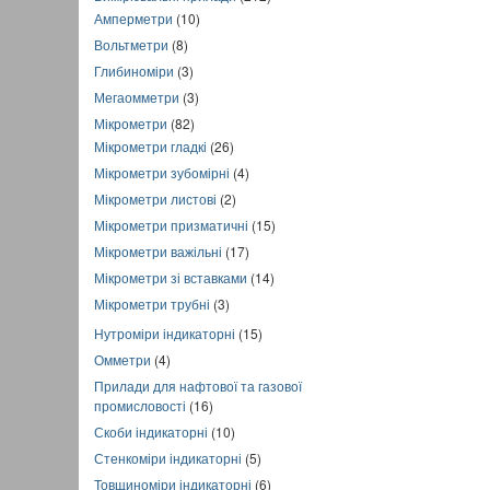
Амперметри
(10)
Вольтметри
(8)
Глибиноміри
(3)
Мегаомметри
(3)
Мікрометри
(82)
Мікрометри гладкі
(26)
Мікрометри зубомірні
(4)
Мікрометри листові
(2)
Мікрометри призматичні
(15)
Мікрометри важільні
(17)
Мікрометри зі вставками
(14)
Мікрометри трубні
(3)
Нутроміри індикаторні
(15)
Омметри
(4)
Прилади для нафтової та газової
промисловості
(16)
Скоби індикаторні
(10)
Стенкоміри індикаторні
(5)
Товщиноміри індикаторні
(6)