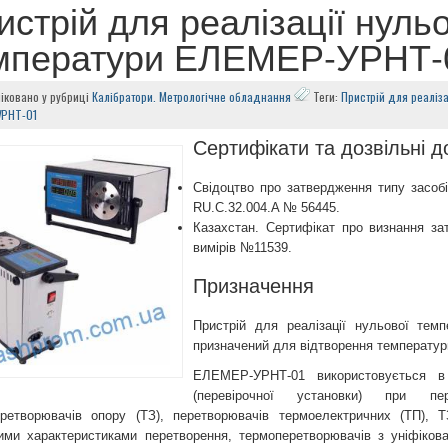
истрій для реалізації нуль
мператури ЕЛЕМЕР-УРНТ-
іковано у рубриці
Калібратори. Метрологічне обладнання
Теги:
Пристрій для реаліза
УРНТ-01
Сертифікати та дозвільні 
Свідоцтво про затвердження типу засобі
RU.C.32.004.A № 56445.
Казахстан. Сертифікат про визнання за
вимірів №11539.
Призначення
Пристрій для реалізації нульової те
призначений для відтворення температури
ЕЛЕМЕР-УРНТ-01 використовується в 
(перевірочної установки) при пер
ретворювачів опору (ТЗ), перетворювачів термоелектричних (ТП), 
ими характеристиками перетворення, термоперетворювачів з уніфіков