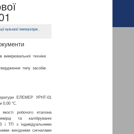
ової
01
ції нульової температури
,
документи
в вимірювальної техніки
твердження типу засобів
мператури ЕЛЕМЕР УРНТ-01
 0,00 °С.
якості робочого еталона
евірці та калібруванні
ТЗ і ТП з індивідуальними
аними вихідними сигналами