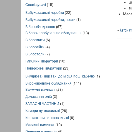
ш
Сповіщувачі
(15)
в
Вибухозахисні коробки
(22)
Маса
Вибухозахисні коробки, пости
(1)
Віброобладнання
(67)
«
Автомат
Вібровипробувальне обладнання
(13)
Віброплити
(6)
Віброрейки
(4)
Вібростоли
(7)
Глибинні вібратори
(10)
Поверхневі вібратори
(23)
Вимірювач відстані до місця пош. кабелю
(1)
Високовольтне обладнання
(141)
Вакуумні вимикачі
(23)
Доливання олій
(3)
ЗАПАСНІ ЧАСТИНИ
(1)
Камери дугогасильні
(26)
Контактори високовольтні
(8)
Масляні вимикачі
(10)
Приводи вимикачів
(5)