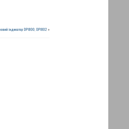
овий індикатор DPI800, DPI802
»