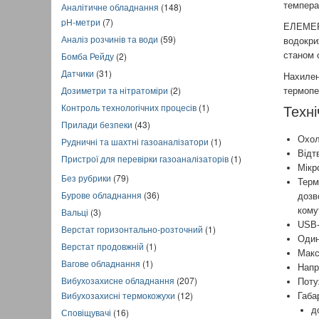
темпера
Аналітичне обладнання
(148)
pH-метри
(7)
ЕЛЕМЕР-
Аналіз розчинів та води
(59)
водокри
станом 
Бомба Рейду
(2)
Датчики
(31)
Нахилен
Дозиметри та нітратоміри
(2)
термопе
Контроль технологічних процесів
(1)
Техні
Прилади безпеки
(43)
Охол
Рудничні та шахтні газоаналізатори
(1)
Відт
Пристрої для перевірки газоаналізаторів
(1)
Мікр
Без рубрики
(79)
Терм
Бурове обладнання
(36)
дозв
кому
Вальці
(3)
USB-
Верстат горизонтально-розточний
(1)
Один
Верстат продовжній
(1)
Макс
Вагове обладнання
(1)
Напру
Вибухозахисне обладнання
(207)
Поту
Вибухозахисні термокожухи
(12)
Габа
д
Сповіщувачі
(16)