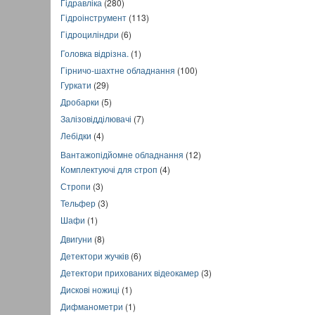
Гідравліка
(280)
Гідроінструмент
(113)
Гідроциліндри
(6)
Головка відрізна.
(1)
Гірничо-шахтне обладнання
(100)
Гуркати
(29)
Дробарки
(5)
Залізовідділювачі
(7)
Лебідки
(4)
Вантажопідйомне обладнання
(12)
Комплектуючі для строп
(4)
Стропи
(3)
Тельфер
(3)
Шафи
(1)
Двигуни
(8)
Детектори жучків
(6)
Детектори прихованих відеокамер
(3)
Дискові ножиці
(1)
Дифманометри
(1)