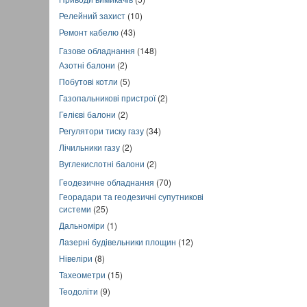
Релейний захист
(10)
Ремонт кабелю
(43)
Газове обладнання
(148)
Азотні балони
(2)
Побутові котли
(5)
Газопальникові пристрої
(2)
Гелієві балони
(2)
Регулятори тиску газу
(34)
Лічильники газу
(2)
Вуглекислотні балони
(2)
Геодезичне обладнання
(70)
Георадари та геодезичні супутникові
системи
(25)
Дальноміри
(1)
Лазерні будівельники площин
(12)
Нівеліри
(8)
Тахеометри
(15)
Теодоліти
(9)