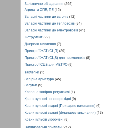
Залізничне обладнання
(295)
Агрегати ОПЕ, ПЕ
(12)
Запасні частини до вагонів
(12)
Запасні частини до тепловозів
(84)
Запасні частини до електровозів
(41)
Інструмент
(22)
Джерела живлення
(7)
Пристрої ЖАТ (СЦП)
(29)
Пристрої ЖАТ (СЦБ) для промшляхів
(8)
Пристрої СЦБ для МЕТРО
(9)
заклепки
(1)
Запірна арматура
(45)
Засувки
(5)
Клапана запірно-регулюючі
(1)
Крани кульові повнопрохідні
(9)
Крани кульові зварні (Приварне виконання)
(6)
Крани кульові зварні (фланцеве виконання)
(13)
Крани кульові укорочені
(8)
Вимірювальні прилади
(212)