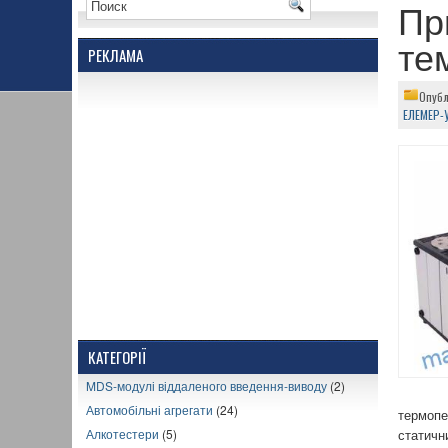
Пр
те
РЕКЛАМА
Опубл
ЕЛЕМЕР-
КАТЕГОРІЇ
MDS-модулі віддаленого введення-виводу
(2)
Автомобільні агрегати
(24)
термопе
Алкотестери
(5)
статичн