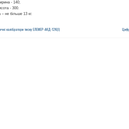
ирина - 140;
исота - 300.
 – не більше 13 кг.
ичні калібратори тиску ЕЛЕМЕР-АКД-12К(І)
Цифр