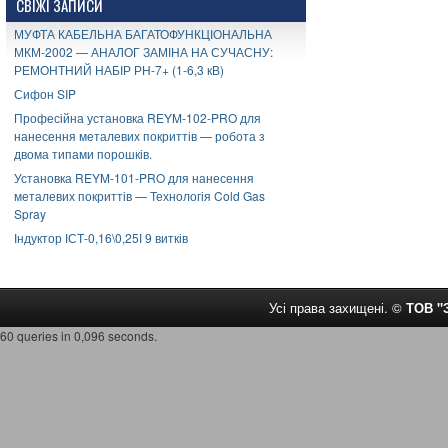
СВІЖІ ЗАПИСИ
МУФТА КАБЕЛЬНА БАГАТОФУНКЦІОНАЛЬНА
МКМ-2002 — АНАЛОГ ЗАМІНА НА СУЧАСНУ:
РЕМОНТНИЙ НАБІР РН-7+ (1-6,3 кВ)
Сифон SIP
Професійна установка REYM-102-PRO для
нанесення металевих покриттів — робота з
двома типами порошків.
Установка REYM-101-PRO для нанесення
металевих покриттів — Технологія Cold Gas
Spray
Індуктор ІСТ-0,16\0,25І 9 витків
Усі права захищені. ©
ТОВ 
60 queries in 0,096 seconds.