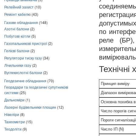
соединяемы
Релейний захист
(10)
регистрац
Ремонт кабелю
(43)
допустимых
Газове обладнання
(148)
Азотні балони
(2)
по интерфе
Побутові котли
(5)
реле (БР)
Газопальникові пристрої
(2)
измеритель
Гелієві балони
(2)
вимірювальн
Регулятори тиску газу
(34)
Лічильники газу
(2)
Технічні
Вуглекислотні балони
(2)
Геодезичне обладнання
(70)
Принцип виміру
Георадари та геодезичні супутникові
системи
(25)
Діапазон вимірюва
Дальноміри
(1)
Основна похибка в
Лазерні будівельники площин
(12)
Число порогів сигн
Нівеліри
(8)
Пороги сигналізаці
Тахеометри
(15)
Теодоліти
(9)
Число ІП (N)