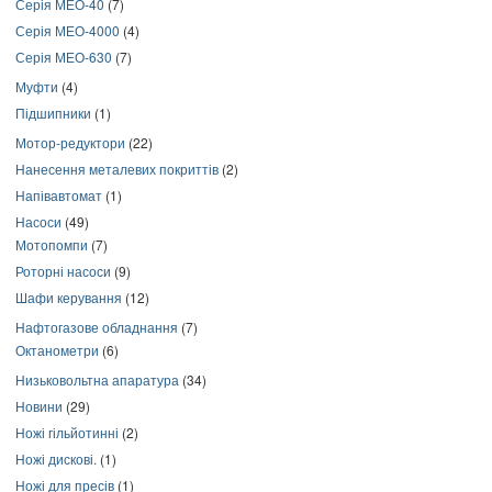
Серія МЕО-40
(7)
Серія МЕО-4000
(4)
Серія МЕО-630
(7)
Муфти
(4)
Підшипники
(1)
Мотор-редуктори
(22)
Нанесення металевих покриттів
(2)
Напівавтомат
(1)
Насоси
(49)
Мотопомпи
(7)
Роторні насоси
(9)
Шафи керування
(12)
Нафтогазове обладнання
(7)
Октанометри
(6)
Низьковольтна апаратура
(34)
Новини
(29)
Ножі гільйотинні
(2)
Ножі дискові.
(1)
Ножі для пресів
(1)