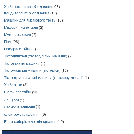
Хлібопекарське обладнання
(95)
Кондитерське обладнання
(12)
Машини для листкового тесту
(10)
Міксери планетарні
(2)
Мукопросіювачі
(2)
Печі
(26)
Предрасстойки
(2)
Тістоділителі (тестоділільні машини)
(7)
Тістозакатні машини
(4)
Тістомісильні машини (тістоміси)
(10)
Тістоокруглювальні машини (тістоокруглювачі)
(4)
Хліборізки
(3)
Шафи розстійні
(10)
Ланцюги
(1)
Ланцюги приводні
(1)
електроустаткування
(9)
Енергозберігаюче обладнання
(12)