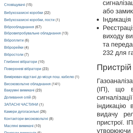
сигналіза
Сповіщувачі
(15)
або замик
Вибухозахисні коробки
(22)
Індикація
Вибухозахисні коробки, пости
(1)
Віброобладнання
(67)
Реєстрац
Вібровипробувальне обладнання
(13)
виходу ви
Віброплити
(6)
та переда
Віброрейки
(4)
232 для г
Вібростоли
(7)
Глибинні вібратори
(10)
Пристрій
Поверхневі вібратори
(23)
Вимірювач відстані до місця пош. кабелю
(1)
Газоаналіз
Високовольтне обладнання
(141)
(ІП), що 
Вакуумні вимикачі
(23)
сигналізац
Доливання олій
(3)
ЗАПАСНІ ЧАСТИНИ
(1)
індикацію 
Камери дугогасильні
(26)
видачу рел
Контактори високовольтні
(8)
пристрої. І
Масляні вимикачі
(10)
утворюючи
Приводи вимикачів
(5)