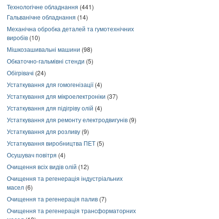
Технологічне обладнання
(441)
Гальванічне обладнання
(14)
Механічна обробка деталей та гумотехнічних
виробів
(10)
Мішкозашивальні машини
(98)
Обкаточно-гальмівні стенди
(5)
Обігрівачі
(24)
Устаткування для гомогенізації
(4)
Устаткування для мікроелектроніки
(37)
Устаткування для підігріву олій
(4)
Устаткування для ремонту електродвигунів
(9)
Устаткування для розливу
(9)
Устаткування виробництва ПЕТ
(5)
Осушувач повітря
(4)
Очищення всіх видів олій
(12)
Очищення та регенерація індустріальних
масел
(6)
Очищення та регенерація палив
(7)
Очищення та регенерація трансформаторних