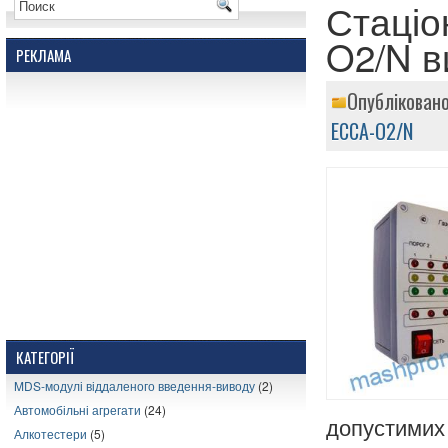
Стаціо
O2/N в
РЕКЛАМА
Опубліковано
ЕССА-O2/N
КАТЕГОРІЇ
MDS-модулі віддаленого введення-виводу
(2)
Автомобільні агрегати
(24)
допустими
Алкотестери
(5)