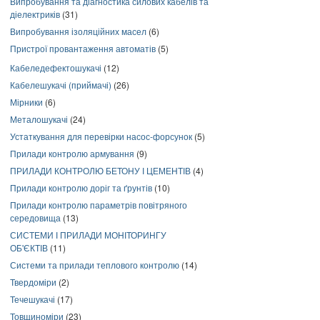
Випробування та діагностика силових кабелів та
діелектриків
(31)
Випробування ізоляційних масел
(6)
Пристрої провантаження автоматів
(5)
Кабеледефектошукачі
(12)
Кабелешукачі (приймачі)
(26)
Мірники
(6)
Металошукачі
(24)
Устаткування для перевірки насос-форсунок
(5)
Прилади контролю армування
(9)
ПРИЛАДИ КОНТРОЛЮ БЕТОНУ І ЦЕМЕНТІВ
(4)
Прилади контролю доріг та ґрунтів
(10)
Прилади контролю параметрів повітряного
середовища
(13)
СИСТЕМИ І ПРИЛАДИ МОНІТОРИНГУ
ОБ'ЄКТІВ
(11)
Системи та прилади теплового контролю
(14)
Твердоміри
(2)
Течешукачі
(17)
Товщиноміри
(23)