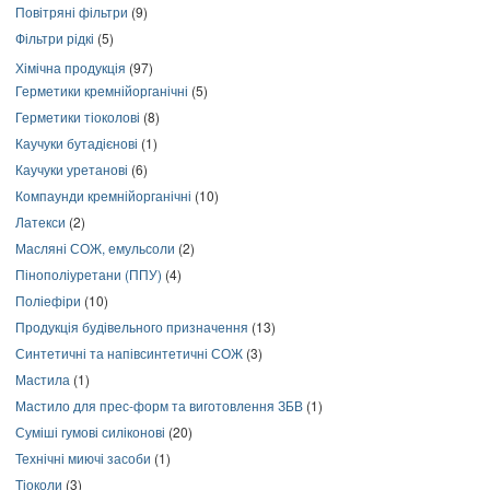
Повітряні фільтри
(9)
Фільтри рідкі
(5)
Хімічна продукція
(97)
Герметики кремнійорганічні
(5)
Герметики тіоколові
(8)
Каучуки бутадієнові
(1)
Каучуки уретанові
(6)
Компаунди кремнійорганічні
(10)
Латекси
(2)
Масляні СОЖ, емульсоли
(2)
Пінополіуретани (ППУ)
(4)
Поліефіри
(10)
Продукція будівельного призначення
(13)
Синтетичні та напівсинтетичні СОЖ
(3)
Мастила
(1)
Мастило для прес-форм та виготовлення ЗБВ
(1)
Суміші гумові силіконові
(20)
Технічні миючі засоби
(1)
Тіоколи
(3)