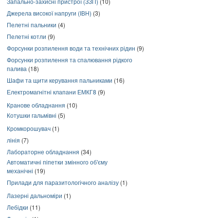
Запально-захисні пристрої (ЗЗП)
(10)
Джерела високої напруги (ІВН)
(3)
Пелетні пальники
(4)
Пелетні котли
(9)
Форсунки розпилення води та технічних рідин
(9)
Форсунки розпилення та спалювання рідкого
палива
(18)
Шафи та щити керування пальниками
(16)
Електромагнітні клапани ЕМКГ8
(9)
Кранове обладнання
(10)
Котушки гальмівні
(5)
Кромкорошувач
(1)
лінія
(7)
Лабораторне обладнання
(34)
Автоматичні піпетки змінного об'єму
механічні
(19)
Прилади для паразитологічного аналізу
(1)
Лазерні дальноміри
(1)
Лебідки
(11)