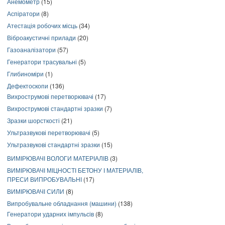
Анемометр
(15)
Аспіратори
(8)
Атестація робочих місць
(34)
Віброакустичні прилади
(20)
Газоаналізатори
(57)
Генератори трасувальні
(5)
Глибиноміри
(1)
Дефектоскопи
(136)
Вихрострумові перетворювачі
(17)
Вихрострумові стандартні зразки
(7)
Зразки шорсткості
(21)
Ультразвукові перетворювачі
(5)
Ультразвукові стандартні зразки
(15)
ВИМІРЮВАЧІ ВОЛОГИ МАТЕРІАЛІВ
(3)
ВИМІРЮВАЧІ МІЦНОСТІ БЕТОНУ І МАТЕРІАЛІВ,
ПРЕСИ ВИПРОБУВАЛЬНІ
(17)
ВИМІРЮВАЧІ СИЛИ
(8)
Випробувальне обладнання (машини)
(138)
Генератори ударних імпульсів
(8)