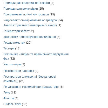
Прилади для холодильної техніки
(3)
Прилади контролю рідин
(25)
Програмовані логічні контролери
(15)
Радіоелектровимірювальна апаратура
(84)
Аналізатори якості електричної енергії
(1)
Генератори частот
(2)
Комплекти перевірочного обладнання
(7)
Рефлектометри
(20)
Тестери
(13)
Вказівники напруги та правильності чергування
фаз
(12)
Частотоміри
(2)
Реєстратори паперові
(2)
Реєстратори електронні (безпаперові
самописці)
(26)
Регулювання технологічних параметрів
(16)
Реле
(14)
Фільтри
(4)
Силові блоки
(38)