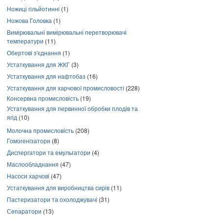
Ножиці гільйотинні
(1)
Ножова Головка
(1)
Вимірювальні вимірювальні перетворювачі
температури
(11)
Обертові з'єднання
(1)
Устаткування для ЖКГ
(3)
Устаткування для нафтобаз
(16)
Устаткування для харчової промисловості
(228)
Консервна промисловість
(19)
Устаткування для первинної обробки плодів та
ягід
(10)
Молочна промисловість
(208)
Гомогенізатори
(8)
Диспергатори та емульгатори
(4)
Маслообладнання
(47)
Насоси харчові
(47)
Устаткування для виробництва сирів
(11)
Пастеризатори та охолоджувачі
(31)
Сепаратори
(13)