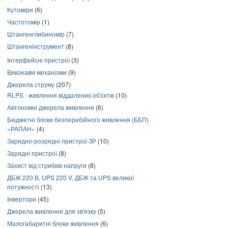
Кутоміри
(6)
Частотомір
(1)
Штангенглибиномір
(7)
Штангенінструмент
(8)
Інтерфейсні пристрої
(3)
Виконавчі механізми
(9)
Джерела струму
(207)
RLPS - живлення віддалених об'єктів
(10)
Автономні джерела живлення
(6)
Бюджетні блоки безперебійного живлення (ББП)
«РАПАН»
(4)
Зарядно-розрядні пристрої ЗР
(10)
Зарядні пристрої
(8)
Захист від стрибків напруги
(8)
ДБЖ 220 В, UPS 220 V, ДБЖ та UPS великої
потужності
(13)
Інвертори
(45)
Джерела живлення для зв'язку
(5)
Малогабаритні блоки живлення
(6)