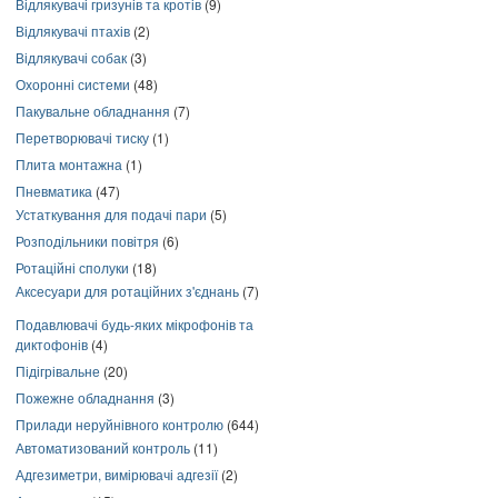
Відлякувачі гризунів та кротів
(9)
Відлякувачі птахів
(2)
Відлякувачі собак
(3)
Охоронні системи
(48)
Пакувальне обладнання
(7)
Перетворювачі тиску
(1)
Плита монтажна
(1)
Пневматика
(47)
Устаткування для подачі пари
(5)
Розподільники повітря
(6)
Ротаційні сполуки
(18)
Аксесуари для ротаційних з'єднань
(7)
Подавлювачі будь-яких мікрофонів та
диктофонів
(4)
Підігрівальне
(20)
Пожежне обладнання
(3)
Прилади неруйнівного контролю
(644)
Автоматизований контроль
(11)
Адгезиметри, вимірювачі адгезії
(2)