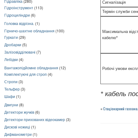
Гідравліка
(280)
Сигналізація
Гідроінструмент
(113)
Термін служби сенс
Гідроциліндри
(6)
Головка відрізна.
(1)
Гірничо-шахтне обладнання
(100)
Максимальна відста
Гуркати
(29)
кабелю*
Дробарки
(5)
Залізовідділювачі
(7)
Лебідки
(4)
Вантажопідйомне обладнання
(12)
Робочі умови експл
Комплектуючі для строп
(4)
Стропи
(3)
Тельфер
(3)
* кабель п
Шафи
(1)
Двигуни
(8)
«
Стаціонарний газоана
Детектори жучків
(6)
Детектори прихованих відеокамер
(3)
Дискові ножиці
(1)
Дифманометри
(1)