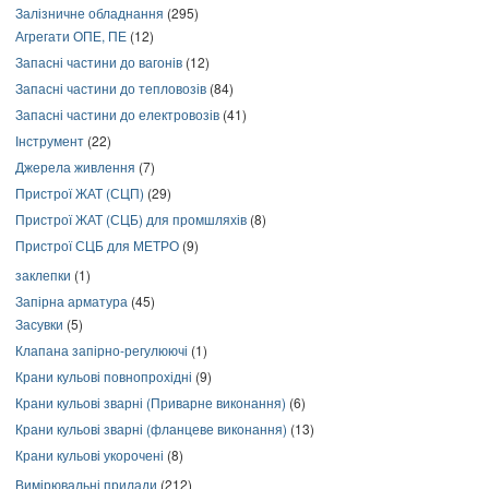
Залізничне обладнання
(295)
Агрегати ОПЕ, ПЕ
(12)
Запасні частини до вагонів
(12)
Запасні частини до тепловозів
(84)
Запасні частини до електровозів
(41)
Інструмент
(22)
Джерела живлення
(7)
Пристрої ЖАТ (СЦП)
(29)
Пристрої ЖАТ (СЦБ) для промшляхів
(8)
Пристрої СЦБ для МЕТРО
(9)
заклепки
(1)
Запірна арматура
(45)
Засувки
(5)
Клапана запірно-регулюючі
(1)
Крани кульові повнопрохідні
(9)
Крани кульові зварні (Приварне виконання)
(6)
Крани кульові зварні (фланцеве виконання)
(13)
Крани кульові укорочені
(8)
Вимірювальні прилади
(212)