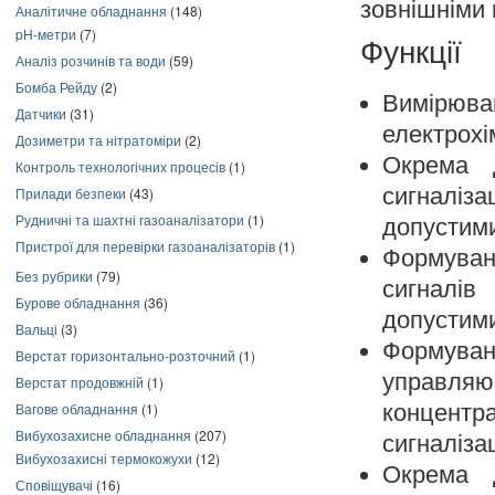
зовнішніми
Аналітичне обладнання
(148)
pH-метри
(7)
Функції
Аналіз розчинів та води
(59)
Бомба Рейду
(2)
Вимірюва
Датчики
(31)
електрохі
Дозиметри та нітратоміри
(2)
Окрема 
Контроль технологічних процесів
(1)
сигналіз
Прилади безпеки
(43)
Рудничні та шахтні газоаналізатори
(1)
допустими
Пристрої для перевірки газоаналізаторів
(1)
Формуван
Без рубрики
(79)
сигналі
Бурове обладнання
(36)
допустими
Вальці
(3)
Формуван
Верстат горизонтально-розточний
(1)
управляю
Верстат продовжній
(1)
Вагове обладнання
(1)
концентр
Вибухозахисне обладнання
(207)
сигналіза
Вибухозахисні термокожухи
(12)
Окрема 
Сповіщувачі
(16)