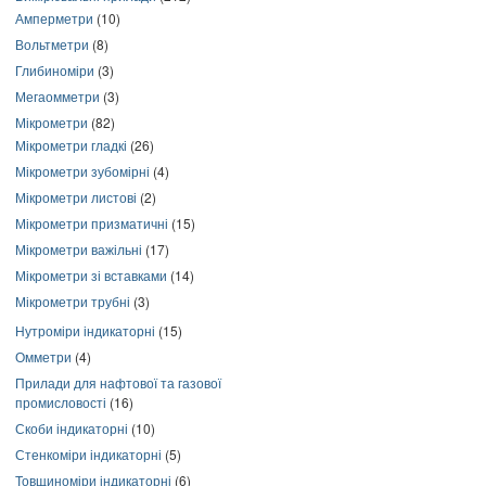
Амперметри
(10)
Вольтметри
(8)
Глибиноміри
(3)
Мегаомметри
(3)
Мікрометри
(82)
Мікрометри гладкі
(26)
Мікрометри зубомірні
(4)
Мікрометри листові
(2)
Мікрометри призматичні
(15)
Мікрометри важільні
(17)
Мікрометри зі вставками
(14)
Мікрометри трубні
(3)
Нутроміри індикаторні
(15)
Омметри
(4)
Прилади для нафтової та газової
промисловості
(16)
Скоби індикаторні
(10)
Стенкоміри індикаторні
(5)
Товщиноміри індикаторні
(6)