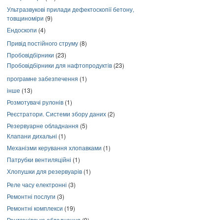
Ультразвукові прилади дефектоскопії бетону,
товщиноміри
(9)
Ендоскопи
(4)
Привід постійного струму
(8)
Пробовідбірники
(23)
Пробовідбірники для нафтопродуктів
(23)
програмне забезпечення
(1)
інше
(13)
Розмотувачі рулонів
(1)
Реєстратори. Системи збору даних
(2)
Резервуарне обладнання
(5)
Клапани дихальні
(1)
Механізми керування хлопавками
(1)
Патрубки вентиляційні
(1)
Хлопушки для резервуарів
(1)
Реле часу електронні
(3)
Ремонтні послуги
(3)
Ремонтні комплекси
(19)
Рентгенівське обладнання
(9)