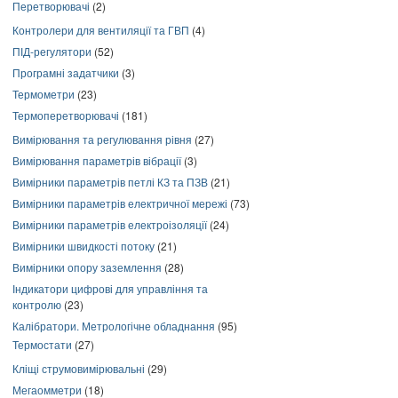
Перетворювачі
(2)
Контролери для вентиляції та ГВП
(4)
ПІД-регулятори
(52)
Програмні задатчики
(3)
Термометри
(23)
Термоперетворювачі
(181)
Вимірювання та регулювання рівня
(27)
Вимірювання параметрів вібрації
(3)
Вимірники параметрів петлі КЗ та ПЗВ
(21)
Вимірники параметрів електричної мережі
(73)
Вимірники параметрів електроізоляції
(24)
Вимірники швидкості потоку
(21)
Вимірники опору заземлення
(28)
Індикатори цифрові для управління та
контролю
(23)
Калібратори. Метрологічне обладнання
(95)
Термостати
(27)
Кліщі струмовимірювальні
(29)
Мегаомметри
(18)