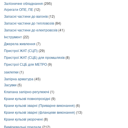
Залізничне обладнання
(295)
Агрегати ОПЕ, ПЕ
(12)
Запасні частини до вагонів
(12)
Запасні частини до тепловозів
(84)
Запасні частини до електровозів
(41)
Інструмент
(22)
Джерела живлення
(7)
Пристрої ЖАТ (СЦП)
(29)
Пристрої ЖАТ (СЦБ) для промшляхів
(8)
Пристрої СЦБ для МЕТРО
(9)
заклепки
(1)
Запірна арматура
(45)
Засувки
(5)
Клапана запірно-регулюючі
(1)
Крани кульові повнопрохідні
(9)
Крани кульові зварні (Приварне виконання)
(6)
Крани кульові зварні (фланцеве виконання)
(13)
Крани кульові укорочені
(8)
Вимірювальні прилади
(212)