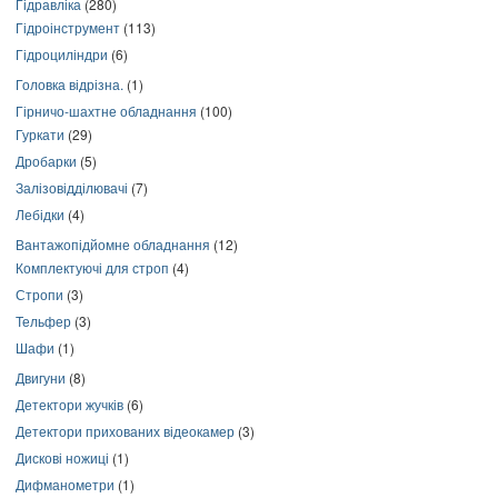
Гідравліка
(280)
Гідроінструмент
(113)
Гідроциліндри
(6)
Головка відрізна.
(1)
Гірничо-шахтне обладнання
(100)
Гуркати
(29)
Дробарки
(5)
Залізовідділювачі
(7)
Лебідки
(4)
Вантажопідйомне обладнання
(12)
Комплектуючі для строп
(4)
Стропи
(3)
Тельфер
(3)
Шафи
(1)
Двигуни
(8)
Детектори жучків
(6)
Детектори прихованих відеокамер
(3)
Дискові ножиці
(1)
Дифманометри
(1)