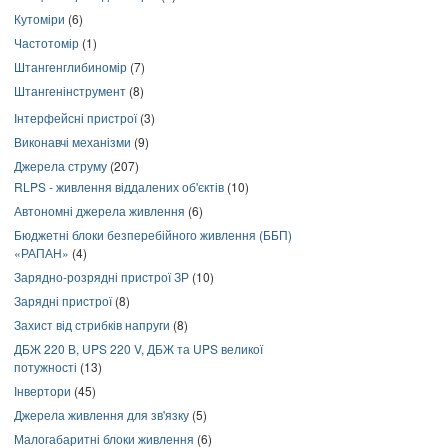
Кутоміри
(6)
Частотомір
(1)
Штангенглибиномір
(7)
Штангенінструмент
(8)
Інтерфейсні пристрої
(3)
Виконавчі механізми
(9)
Джерела струму
(207)
RLPS - живлення віддалених об'єктів
(10)
Автономні джерела живлення
(6)
Бюджетні блоки безперебійного живлення (ББП)
«РАПАН»
(4)
Зарядно-розрядні пристрої ЗР
(10)
Зарядні пристрої
(8)
Захист від стрибків напруги
(8)
ДБЖ 220 В, UPS 220 V, ДБЖ та UPS великої
потужності
(13)
Інвертори
(45)
Джерела живлення для зв'язку
(5)
Малогабаритні блоки живлення
(6)