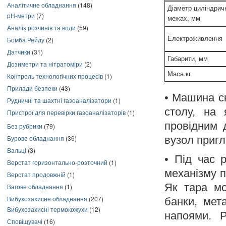
Аналітичне обладнання
(148)
Діаметр циліндрич
pH-метри
(7)
межах, мм
Аналіз розчинів та води
(59)
Електроживлення
Бомба Рейду
(2)
Датчики
(31)
Габарити, мм
Дозиметри та нітратоміри
(2)
Маса.кг
Контроль технологічних процесів
(1)
Прилади безпеки
(43)
• Машина с
Рудничні та шахтні газоаналізатори
(1)
столу, на 
Пристрої для перевірки газоаналізаторів
(1)
провідним 
Без рубрики
(79)
Бурове обладнання
(36)
вузол пригл
Вальці
(3)
• Під час 
Верстат горизонтально-розточний
(1)
механізму 
Верстат продовжній
(1)
Як тара мо
Вагове обладнання
(1)
Вибухозахисне обладнання
(207)
банки, мет
Вибухозахисні термокожухи
(12)
напоями. Р
Сповіщувачі
(16)