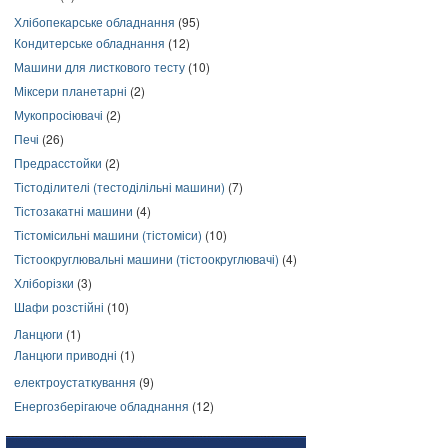
Хлібопекарське обладнання
(95)
Кондитерське обладнання
(12)
Машини для листкового тесту
(10)
Міксери планетарні
(2)
Мукопросіювачі
(2)
Печі
(26)
Предрасстойки
(2)
Тістоділителі (тестоділільні машини)
(7)
Тістозакатні машини
(4)
Тістомісильні машини (тістоміси)
(10)
Тістоокруглювальні машини (тістоокруглювачі)
(4)
Хліборізки
(3)
Шафи розстійні
(10)
Ланцюги
(1)
Ланцюги приводні
(1)
електроустаткування
(9)
Енергозберігаюче обладнання
(12)