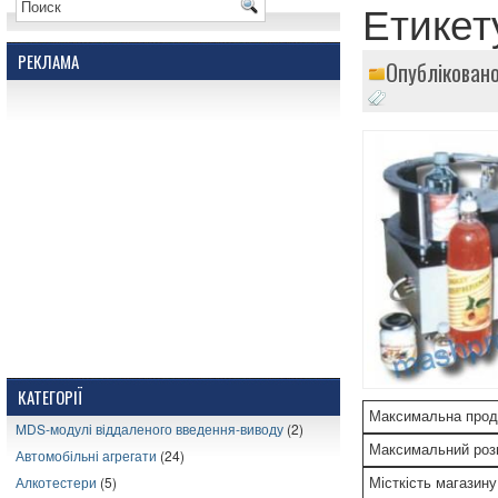
Етике
РЕКЛАМА
Опублікован
КАТЕГОРІЇ
Максимальна проду
MDS-модулі віддаленого введення-виводу
(2)
Максимальний розм
Автомобільні агрегати
(24)
Алкотестери
(5)
Місткість магазину