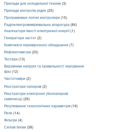
Прилади для холодильної техніки
(3)
Прилади контролю рідин
(25)
Програмовані логічні контролери
(15)
Радіоелектровимірювальна апаратура
(84)
Аналізатори якості електричної енергії
(1)
Генератори частот
(2)
Комплекти перевірочного обладнання
(7)
Рефлектометри
(20)
Тестери
(13)
Вказівники напруги та правильності чергування
фаз
(12)
Частотоміри
(2)
Реєстратори паперові
(2)
Реєстратори електронні (безпаперові
самописці)
(26)
Регулювання технологічних параметрів
(16)
Реле
(14)
Фільтри
(4)
Силові блоки
(38)