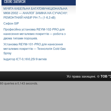
СВІЖІ ЗАПИСИ
МУФТА КАБЕЛЬНА БАГАТОФУНКЦІОНАЛЬНА
МКМ-2002 — АНАЛОГ ЗАМІНА НА СУЧАСНУ:
РЕМОНТНИЙ НАБІР РН-7+ (1-6,3 кВ)
Сифон SIP
Професійна установка REYM-102-PRO для
нанесення металевих покриттів — робота з
двома типами порошків.
Установка REYM-101-PRO для нанесення
металевих покриттів — Технологія Cold Gas
Spray
Індуктор ІСТ-0,16\0,25І 9 витків
Усі права захищені. ©
ТОВ 
60 queries в 0,143 seconds.