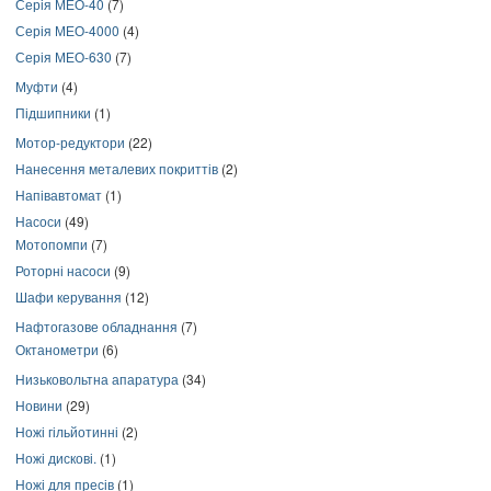
Серія МЕО-40
(7)
Серія МЕО-4000
(4)
Серія МЕО-630
(7)
Муфти
(4)
Підшипники
(1)
Мотор-редуктори
(22)
Нанесення металевих покриттів
(2)
Напівавтомат
(1)
Насоси
(49)
Мотопомпи
(7)
Роторні насоси
(9)
Шафи керування
(12)
Нафтогазове обладнання
(7)
Октанометри
(6)
Низьковольтна апаратура
(34)
Новини
(29)
Ножі гільйотинні
(2)
Ножі дискові.
(1)
Ножі для пресів
(1)