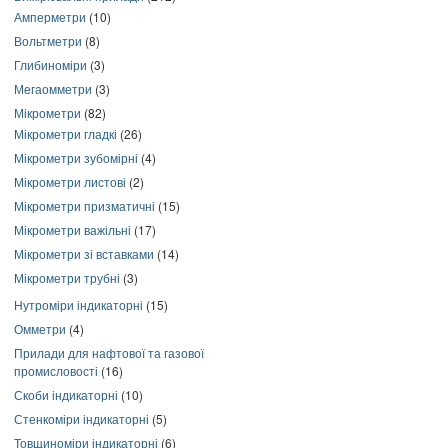
Амперметри
(10)
Вольтметри
(8)
Глибиноміри
(3)
Мегаомметри
(3)
Мікрометри
(82)
Мікрометри гладкі
(26)
Мікрометри зубомірні
(4)
Мікрометри листові
(2)
Мікрометри призматичні
(15)
Мікрометри важільні
(17)
Мікрометри зі вставками
(14)
Мікрометри трубні
(3)
Нутроміри індикаторні
(15)
Омметри
(4)
Прилади для нафтової та газової
промисловості
(16)
Скоби індикаторні
(10)
Стенкоміри індикаторні
(5)
Товщиноміри індикаторні
(6)