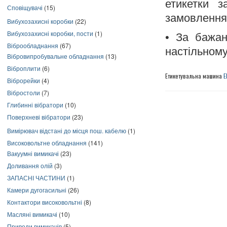
етикетки 
Сповіщувачі
(15)
замовлення
Вибухозахисні коробки
(22)
Вибухозахисні коробки, пости
(1)
• За бажан
Віброобладнання
(67)
настільному
Вібровипробувальне обладнання
(13)
Віброплити
(6)
Етикетувальна машина
Е
Віброрейки
(4)
Вібростоли
(7)
Глибинні вібратори
(10)
Поверхневі вібратори
(23)
Вимірювач відстані до місця пош. кабелю
(1)
Високовольтне обладнання
(141)
Вакуумні вимикачі
(23)
Доливання олій
(3)
ЗАПАСНІ ЧАСТИНИ
(1)
Камери дугогасильні
(26)
Контактори високовольтні
(8)
Масляні вимикачі
(10)
Приводи вимикачів
(5)