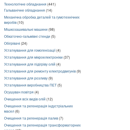
Технологічне обладнання
(441)
Гальванічне обладнання
(14)
Механічна обробка деталей та гумотехнічних
виробів
(10)
Мішкозашивальні машини
(98)
Обкаточно-гальмівні стенди
(5)
Обігрівачі
(24)
Устаткування для гомогенізації
(4)
Устаткування для мікроелектроніки
(37)
Устаткування для підігріву олій
(4)
Устаткування для ремонту електродвигунів
(9)
Устаткування для розливу
(9)
Устаткування виробництва ПЕТ
(5)
Осушувач повітря
(4)
Очищення всіх видів олій
(12)
Очищення та регенерація індустріальних
масел
(6)
Очищення та регенерація палив
(7)
Очищення та регенерація трансформаторних