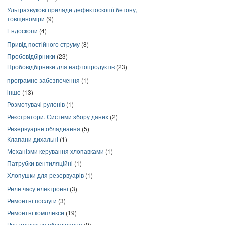
Ультразвукові прилади дефектоскопії бетону,
товщиноміри
(9)
Ендоскопи
(4)
Привід постійного струму
(8)
Пробовідбірники
(23)
Пробовідбірники для нафтопродуктів
(23)
програмне забезпечення
(1)
інше
(13)
Розмотувачі рулонів
(1)
Реєстратори. Системи збору даних
(2)
Резервуарне обладнання
(5)
Клапани дихальні
(1)
Механізми керування хлопавками
(1)
Патрубки вентиляційні
(1)
Хлопушки для резервуарів
(1)
Реле часу електронні
(3)
Ремонтні послуги
(3)
Ремонтні комплекси
(19)
Рентгенівське обладнання
(9)