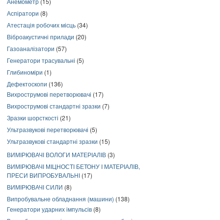
Анемометр
(15)
Аспіратори
(8)
Атестація робочих місць
(34)
Віброакустичні прилади
(20)
Газоаналізатори
(57)
Генератори трасувальні
(5)
Глибиноміри
(1)
Дефектоскопи
(136)
Вихрострумові перетворювачі
(17)
Вихрострумові стандартні зразки
(7)
Зразки шорсткості
(21)
Ультразвукові перетворювачі
(5)
Ультразвукові стандартні зразки
(15)
ВИМІРЮВАЧІ ВОЛОГИ МАТЕРІАЛІВ
(3)
ВИМІРЮВАЧІ МІЦНОСТІ БЕТОНУ І МАТЕРІАЛІВ,
ПРЕСИ ВИПРОБУВАЛЬНІ
(17)
ВИМІРЮВАЧІ СИЛИ
(8)
Випробувальне обладнання (машини)
(138)
Генератори ударних імпульсів
(8)