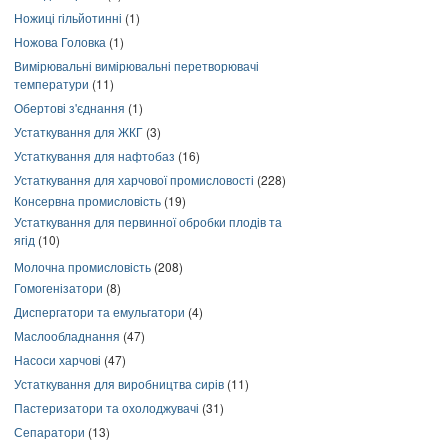
Ножиці гільйотинні
(1)
Ножова Головка
(1)
Вимірювальні вимірювальні перетворювачі
температури
(11)
Обертові з'єднання
(1)
Устаткування для ЖКГ
(3)
Устаткування для нафтобаз
(16)
Устаткування для харчової промисловості
(228)
Консервна промисловість
(19)
Устаткування для первинної обробки плодів та
ягід
(10)
Молочна промисловість
(208)
Гомогенізатори
(8)
Диспергатори та емульгатори
(4)
Маслообладнання
(47)
Насоси харчові
(47)
Устаткування для виробництва сирів
(11)
Пастеризатори та охолоджувачі
(31)
Сепаратори
(13)