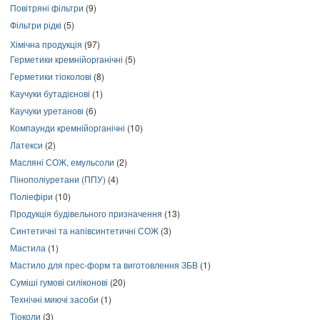
Повітряні фільтри
(9)
Фільтри рідкі
(5)
Хімічна продукція
(97)
Герметики кремнійорганічні
(5)
Герметики тіоколові
(8)
Каучуки бутадієнові
(1)
Каучуки уретанові
(6)
Компаунди кремнійорганічні
(10)
Латекси
(2)
Масляні СОЖ, емульсоли
(2)
Пінополіуретани (ППУ)
(4)
Поліефіри
(10)
Продукція будівельного призначення
(13)
Синтетичні та напівсинтетичні СОЖ
(3)
Мастила
(1)
Мастило для прес-форм та виготовлення ЗБВ
(1)
Суміші гумові силіконові
(20)
Технічні миючі засоби
(1)
Тіоколи
(3)