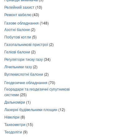
Релейний захист
(10)
Ремонт кабелю
(43)
Газове обладнання
(148)
Азотні балони
(2)
Побутові котли
(5)
Газопальникові пристрої
(2)
Гелієві балони
(2)
Регулятори тиску газу
(34)
Лічильники газу
(2)
Вуглекислотні балони
(2)
Геодезичне обладнання
(70)
Георадари та геодезичні супутникові
системи
(25)
Дальноміри
(1)
Лазерні будівельники площин
(12)
Нівеліри
(8)
Тахеометри
(15)
Теодоліти
(9)