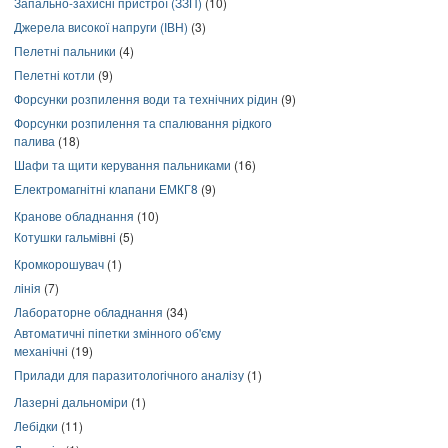
Запально-захисні пристрої (ЗЗП)
(10)
Джерела високої напруги (ІВН)
(3)
Пелетні пальники
(4)
Пелетні котли
(9)
Форсунки розпилення води та технічних рідин
(9)
Форсунки розпилення та спалювання рідкого
палива
(18)
Шафи та щити керування пальниками
(16)
Електромагнітні клапани ЕМКГ8
(9)
Кранове обладнання
(10)
Котушки гальмівні
(5)
Кромкорошувач
(1)
лінія
(7)
Лабораторне обладнання
(34)
Автоматичні піпетки змінного об'єму
механічні
(19)
Прилади для паразитологічного аналізу
(1)
Лазерні дальноміри
(1)
Лебідки
(11)