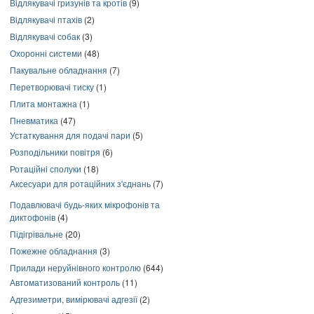
Відлякувачі гризунів та кротів
(9)
Відлякувачі птахів
(2)
Відлякувачі собак
(3)
Охоронні системи
(48)
Пакувальне обладнання
(7)
Перетворювачі тиску
(1)
Плита монтажна
(1)
Пневматика
(47)
Устаткування для подачі пари
(5)
Розподільники повітря
(6)
Ротаційні сполуки
(18)
Аксесуари для ротаційних з'єднань
(7)
Подавлювачі будь-яких мікрофонів та
диктофонів
(4)
Підігрівальне
(20)
Пожежне обладнання
(3)
Прилади неруйнівного контролю
(644)
Автоматизований контроль
(11)
Адгезиметри, вимірювачі адгезії
(2)