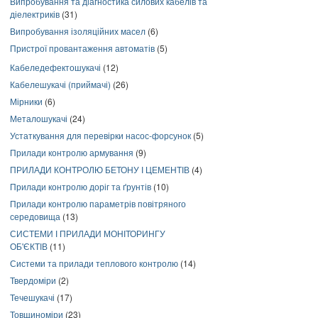
Випробування та діагностика силових кабелів та
діелектриків
(31)
Випробування ізоляційних масел
(6)
Пристрої провантаження автоматів
(5)
Кабеледефектошукачі
(12)
Кабелешукачі (приймачі)
(26)
Мірники
(6)
Металошукачі
(24)
Устаткування для перевірки насос-форсунок
(5)
Прилади контролю армування
(9)
ПРИЛАДИ КОНТРОЛЮ БЕТОНУ І ЦЕМЕНТІВ
(4)
Прилади контролю доріг та ґрунтів
(10)
Прилади контролю параметрів повітряного
середовища
(13)
СИСТЕМИ І ПРИЛАДИ МОНІТОРИНГУ
ОБ'ЄКТІВ
(11)
Системи та прилади теплового контролю
(14)
Твердоміри
(2)
Течешукачі
(17)
Товщиноміри
(23)