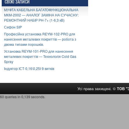
СВІЖІ ЗАПИСИ
МУФТА КАБЕЛЬНА БАГАТОФУНКЦІОНАЛЬНА
МКМ-2002 — АНАЛОГ ЗАМІНА НА СУЧАСНУ:
РЕМОНТНИЙ НАБІР РН-7+ (1-6,3 кВ)
Сифон SIP
Професійна установка REYM-102-PRO для
нанесення металевих покриттів — робота з
двома типами порошків.
Установка REYM-101-PRO для нанесення
металевих покриттів — Технологія Cold Gas
Spray
Індуктор ІСТ-0,16\0,25І 9 витків
Усі права захищені. ©
ТОВ 
60 queries in 0,139 seconds.