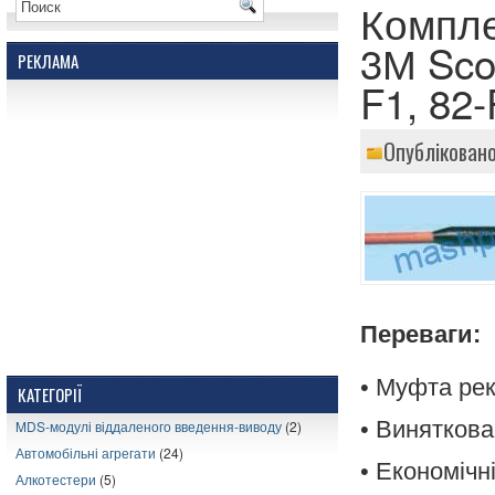
Компле
3М Sco
РЕКЛАМА
F1, 82-
Опубліковано
Переваги:
• Муфта ре
КАТЕГОРІЇ
• Виняткова
MDS-модулі віддаленого введення-виводу
(2)
Автомобільні агрегати
(24)
• Економічн
Алкотестери
(5)