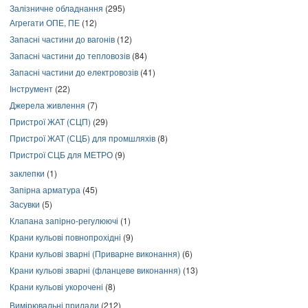
Залізничне обладнання
(295)
Агрегати ОПЕ, ПЕ
(12)
Запасні частини до вагонів
(12)
Запасні частини до тепловозів
(84)
Запасні частини до електровозів
(41)
Інструмент
(22)
Джерела живлення
(7)
Пристрої ЖАТ (СЦП)
(29)
Пристрої ЖАТ (СЦБ) для промшляхів
(8)
Пристрої СЦБ для МЕТРО
(9)
заклепки
(1)
Запірна арматура
(45)
Засувки
(5)
Клапана запірно-регулюючі
(1)
Крани кульові повнопрохідні
(9)
Крани кульові зварні (Приварне виконання)
(6)
Крани кульові зварні (фланцеве виконання)
(13)
Крани кульові укорочені
(8)
Вимірювальні прилади
(212)