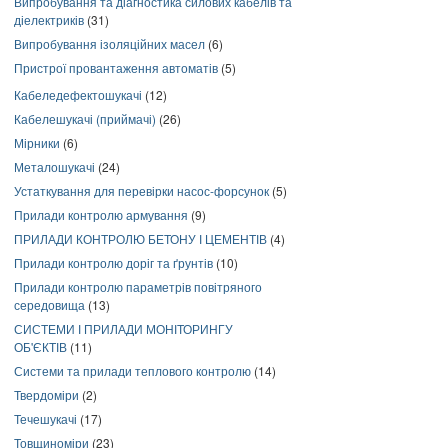
Випробування та діагностика силових кабелів та
діелектриків
(31)
Випробування ізоляційних масел
(6)
Пристрої провантаження автоматів
(5)
Кабеледефектошукачі
(12)
Кабелешукачі (приймачі)
(26)
Мірники
(6)
Металошукачі
(24)
Устаткування для перевірки насос-форсунок
(5)
Прилади контролю армування
(9)
ПРИЛАДИ КОНТРОЛЮ БЕТОНУ І ЦЕМЕНТІВ
(4)
Прилади контролю доріг та ґрунтів
(10)
Прилади контролю параметрів повітряного
середовища
(13)
СИСТЕМИ І ПРИЛАДИ МОНІТОРИНГУ
ОБ'ЄКТІВ
(11)
Системи та прилади теплового контролю
(14)
Твердоміри
(2)
Течешукачі
(17)
Товщиноміри
(23)