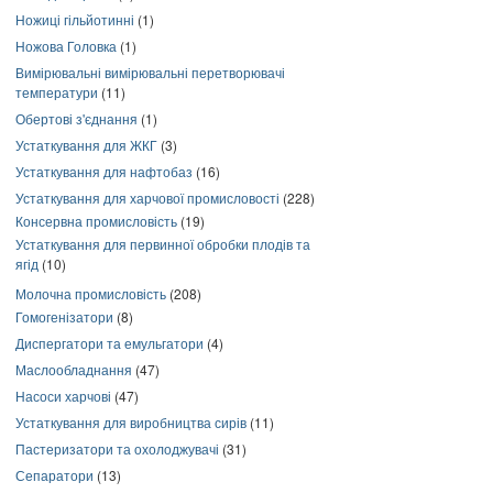
Ножиці гільйотинні
(1)
Ножова Головка
(1)
Вимірювальні вимірювальні перетворювачі
температури
(11)
Обертові з'єднання
(1)
Устаткування для ЖКГ
(3)
Устаткування для нафтобаз
(16)
Устаткування для харчової промисловості
(228)
Консервна промисловість
(19)
Устаткування для первинної обробки плодів та
ягід
(10)
Молочна промисловість
(208)
Гомогенізатори
(8)
Диспергатори та емульгатори
(4)
Маслообладнання
(47)
Насоси харчові
(47)
Устаткування для виробництва сирів
(11)
Пастеризатори та охолоджувачі
(31)
Сепаратори
(13)