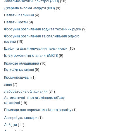
Запально-захисні пристрої (ЗЗП)
(10)
Джерела високої напруги (ІВН)
(3)
Пелетні пальники
(4)
Пелетні котли
(9)
Форсунки розпилення води та технічних рідин
(9)
Форсунки розпилення та спалювання рідкого
палива
(18)
Шафи та щити керування пальниками
(16)
Електромагнітні клапани ЕМКГ8
(9)
Кранове обладнання
(10)
Котушки гальмівні
(5)
Кромкорошувач
(1)
лінія
(7)
Лабораторне обладнання
(34)
Автоматичні піпетки змінного об'єму
механічні
(19)
Прилади для паразитологічного аналізу
(1)
Лазерні дальноміри
(1)
Лебідки
(11)