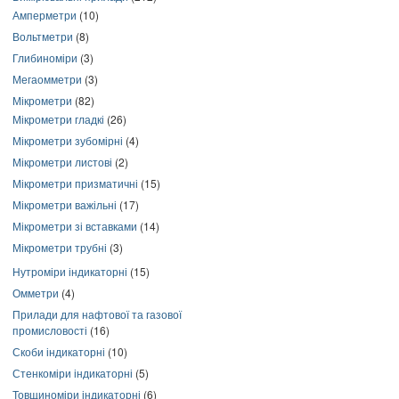
Амперметри
(10)
Вольтметри
(8)
Глибиноміри
(3)
Мегаомметри
(3)
Мікрометри
(82)
Мікрометри гладкі
(26)
Мікрометри зубомірні
(4)
Мікрометри листові
(2)
Мікрометри призматичні
(15)
Мікрометри важільні
(17)
Мікрометри зі вставками
(14)
Мікрометри трубні
(3)
Нутроміри індикаторні
(15)
Омметри
(4)
Прилади для нафтової та газової
промисловості
(16)
Скоби індикаторні
(10)
Стенкоміри індикаторні
(5)
Товщиноміри індикаторні
(6)