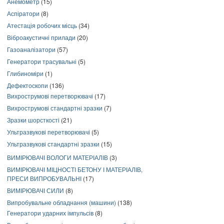
Анемометр
(15)
Аспіратори
(8)
Атестація робочих місць
(34)
Віброакустичні прилади
(20)
Газоаналізатори
(57)
Генератори трасувальні
(5)
Глибиноміри
(1)
Дефектоскопи
(136)
Вихрострумові перетворювачі
(17)
Вихрострумові стандартні зразки
(7)
Зразки шорсткості
(21)
Ультразвукові перетворювачі
(5)
Ультразвукові стандартні зразки
(15)
ВИМІРЮВАЧІ ВОЛОГИ МАТЕРІАЛІВ
(3)
ВИМІРЮВАЧІ МІЦНОСТІ БЕТОНУ І МАТЕРІАЛІВ,
ПРЕСИ ВИПРОБУВАЛЬНІ
(17)
ВИМІРЮВАЧІ СИЛИ
(8)
Випробувальне обладнання (машини)
(138)
Генератори ударних імпульсів
(8)