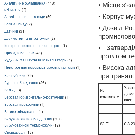
Аналітичне обладнання
(148)
• Місце з'
pH-метри
(7)
• Корпус м
Аналіз розчинів та води
(59)
Бомба Рейду
(2)
• Дозвіл Ро
Датчики
(31)
промислово
Дозиметри та нітратоміри
(2)
Контроль технологічних процесів
(1)
• Затверді
Прилади безпеки
(43)
протягом те
Рудничні та шахтні газоаналізатори
(1)
• Висока ад
Пристрої для перевірки газоаналізаторів
(1)
при тривал
Без рубрики
(79)
Бурове обладнання
(36)
Зовні
Вальці
(3)
№
діаме
Верстат горизонтально-розточний
(1)
комплекту
кабел
Верстат продовжній
(1)
Вагове обладнання
(1)
Вибухозахисне обладнання
(207)
82-F1
6,3-20
Вибухозахисні термокожухи
(12)
Сповіщувачі
(16)