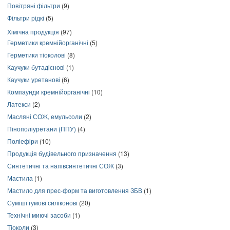
Повітряні фільтри
(9)
Фільтри рідкі
(5)
Хімічна продукція
(97)
Герметики кремнійорганічні
(5)
Герметики тіоколові
(8)
Каучуки бутадієнові
(1)
Каучуки уретанові
(6)
Компаунди кремнійорганічні
(10)
Латекси
(2)
Масляні СОЖ, емульсоли
(2)
Пінополіуретани (ППУ)
(4)
Поліефіри
(10)
Продукція будівельного призначення
(13)
Синтетичні та напівсинтетичні СОЖ
(3)
Мастила
(1)
Мастило для прес-форм та виготовлення ЗБВ
(1)
Суміші гумові силіконові
(20)
Технічні миючі засоби
(1)
Тіоколи
(3)