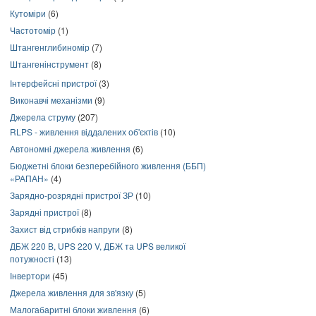
Кутоміри
(6)
Частотомір
(1)
Штангенглибиномір
(7)
Штангенінструмент
(8)
Інтерфейсні пристрої
(3)
Виконавчі механізми
(9)
Джерела струму
(207)
RLPS - живлення віддалених об'єктів
(10)
Автономні джерела живлення
(6)
Бюджетні блоки безперебійного живлення (ББП)
«РАПАН»
(4)
Зарядно-розрядні пристрої ЗР
(10)
Зарядні пристрої
(8)
Захист від стрибків напруги
(8)
ДБЖ 220 В, UPS 220 V, ДБЖ та UPS великої
потужності
(13)
Інвертори
(45)
Джерела живлення для зв'язку
(5)
Малогабаритні блоки живлення
(6)