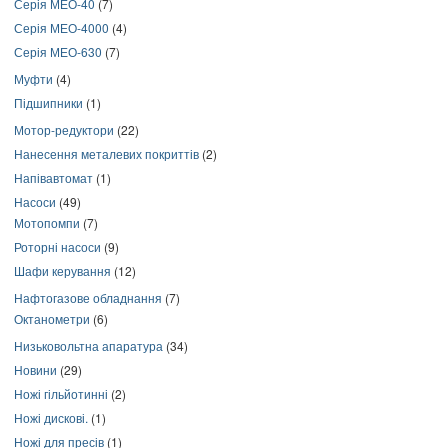
Серія МЕО-40
(7)
Серія МЕО-4000
(4)
Серія МЕО-630
(7)
Муфти
(4)
Підшипники
(1)
Мотор-редуктори
(22)
Нанесення металевих покриттів
(2)
Напівавтомат
(1)
Насоси
(49)
Мотопомпи
(7)
Роторні насоси
(9)
Шафи керування
(12)
Нафтогазове обладнання
(7)
Октанометри
(6)
Низьковольтна апаратура
(34)
Новини
(29)
Ножі гільйотинні
(2)
Ножі дискові.
(1)
Ножі для пресів
(1)