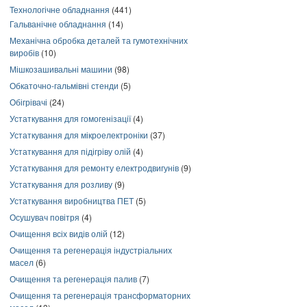
Технологічне обладнання
(441)
Гальванічне обладнання
(14)
Механічна обробка деталей та гумотехнічних
виробів
(10)
Мішкозашивальні машини
(98)
Обкаточно-гальмівні стенди
(5)
Обігрівачі
(24)
Устаткування для гомогенізації
(4)
Устаткування для мікроелектроніки
(37)
Устаткування для підігріву олій
(4)
Устаткування для ремонту електродвигунів
(9)
Устаткування для розливу
(9)
Устаткування виробництва ПЕТ
(5)
Осушувач повітря
(4)
Очищення всіх видів олій
(12)
Очищення та регенерація індустріальних
масел
(6)
Очищення та регенерація палив
(7)
Очищення та регенерація трансформаторних