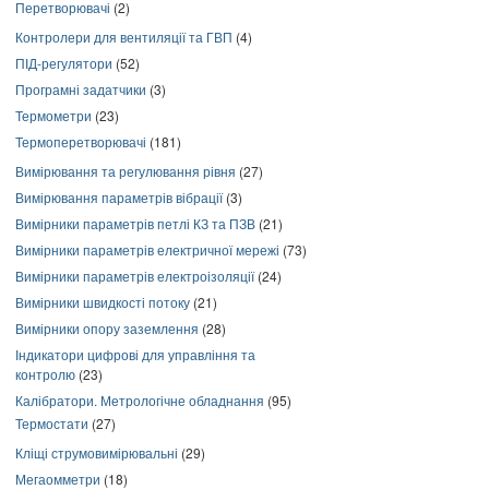
Перетворювачі
(2)
Контролери для вентиляції та ГВП
(4)
ПІД-регулятори
(52)
Програмні задатчики
(3)
Термометри
(23)
Термоперетворювачі
(181)
Вимірювання та регулювання рівня
(27)
Вимірювання параметрів вібрації
(3)
Вимірники параметрів петлі КЗ та ПЗВ
(21)
Вимірники параметрів електричної мережі
(73)
Вимірники параметрів електроізоляції
(24)
Вимірники швидкості потоку
(21)
Вимірники опору заземлення
(28)
Індикатори цифрові для управління та
контролю
(23)
Калібратори. Метрологічне обладнання
(95)
Термостати
(27)
Кліщі струмовимірювальні
(29)
Мегаомметри
(18)