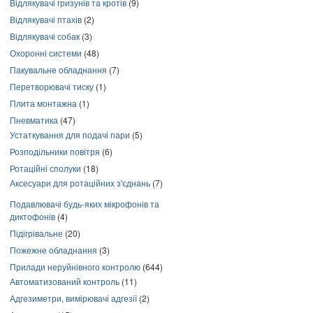
Відлякувачі гризунів та кротів
(9)
Відлякувачі птахів
(2)
Відлякувачі собак
(3)
Охоронні системи
(48)
Пакувальне обладнання
(7)
Перетворювачі тиску
(1)
Плита монтажна
(1)
Пневматика
(47)
Устаткування для подачі пари
(5)
Розподільники повітря
(6)
Ротаційні сполуки
(18)
Аксесуари для ротаційних з'єднань
(7)
Подавлювачі будь-яких мікрофонів та
диктофонів
(4)
Підігрівальне
(20)
Пожежне обладнання
(3)
Прилади неруйнівного контролю
(644)
Автоматизований контроль
(11)
Адгезиметри, вимірювачі адгезії
(2)