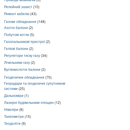
Релейний захист
(10)
Ремонт кабелю
(43)
Газове обладнання
(148)
Азотні балони
(2)
Побутові котли
(5)
Газопальникові пристрої
(2)
Гелієві балони
(2)
Регулятори тиску газу
(34)
Лічильники газу
(2)
Вуглекислотні балони
(2)
Геодезичне обладнання
(70)
Георадари та геодезичні супутникові
системи
(25)
Дальноміри
(1)
Лазерні будівельники площин
(12)
Нівеліри
(8)
Тахеометри
(15)
Теодоліти
(9)