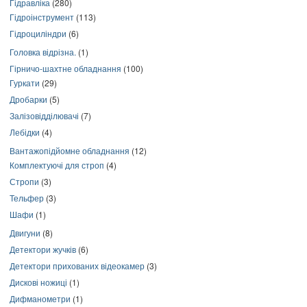
Гідравліка
(280)
Гідроінструмент
(113)
Гідроциліндри
(6)
Головка відрізна.
(1)
Гірничо-шахтне обладнання
(100)
Гуркати
(29)
Дробарки
(5)
Залізовідділювачі
(7)
Лебідки
(4)
Вантажопідйомне обладнання
(12)
Комплектуючі для строп
(4)
Стропи
(3)
Тельфер
(3)
Шафи
(1)
Двигуни
(8)
Детектори жучків
(6)
Детектори прихованих відеокамер
(3)
Дискові ножиці
(1)
Дифманометри
(1)