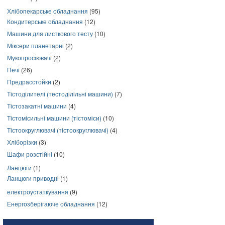
Хлібопекарське обладнання
(95)
Кондитерське обладнання
(12)
Машини для листкового тесту
(10)
Міксери планетарні
(2)
Мукопросіювачі
(2)
Печі
(26)
Предрасстойки
(2)
Тістоділителі (тестоділільні машини)
(7)
Тістозакатні машини
(4)
Тістомісильні машини (тістоміси)
(10)
Тістоокруглювачі (тістоокруглювачі)
(4)
Хліборізки
(3)
Шафи розстійні
(10)
Ланцюги
(1)
Ланцюги приводні
(1)
електроустаткування
(9)
Енергозберігаюче обладнання
(12)