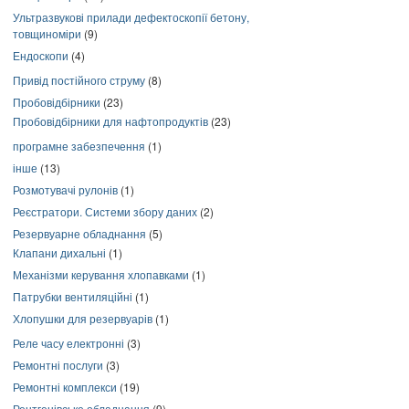
Ультразвукові прилади дефектоскопії бетону,
товщиноміри
(9)
Ендоскопи
(4)
Привід постійного струму
(8)
Пробовідбірники
(23)
Пробовідбірники для нафтопродуктів
(23)
програмне забезпечення
(1)
інше
(13)
Розмотувачі рулонів
(1)
Реєстратори. Системи збору даних
(2)
Резервуарне обладнання
(5)
Клапани дихальні
(1)
Механізми керування хлопавками
(1)
Патрубки вентиляційні
(1)
Хлопушки для резервуарів
(1)
Реле часу електронні
(3)
Ремонтні послуги
(3)
Ремонтні комплекси
(19)
Рентгенівське обладнання
(9)