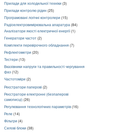
Прилади для холодильної техніки
(3)
Прилади контролю рідин
(25)
Програмовані логічні контролери
(15)
Радіоелектровимірювальна апаратура
(84)
Аналізатори якості електричної енергії
(1)
Генератори частот
(2)
Комплекти перевірочного обладнання
(7)
Рефлектометри
(20)
Тестери
(13)
Вказівники напруги та правильності чергування
фаз
(12)
Частотоміри
(2)
Реєстратори паперові
(2)
Реєстратори електронні (безпаперові
самописці)
(26)
Регулювання технологічних параметрів
(16)
Реле
(14)
Фільтри
(4)
Силові блоки
(38)