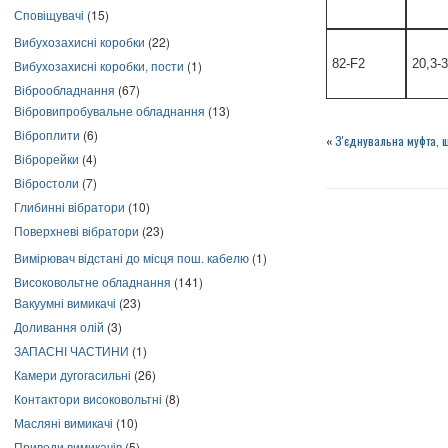
Сповіщувачі
(15)
Вибухозахисні коробки
(22)
82-F2
20,3-3
Вибухозахисні коробки, пости
(1)
Віброобладнання
(67)
Вібровипробувальне обладнання
(13)
Віброплити
(6)
«
З'єднувальна муфта, щ
Віброрейки
(4)
Вібростоли
(7)
Глибинні вібратори
(10)
Поверхневі вібратори
(23)
Вимірювач відстані до місця пош. кабелю
(1)
Високовольтне обладнання
(141)
Вакуумні вимикачі
(23)
Доливання олій
(3)
ЗАПАСНІ ЧАСТИНИ
(1)
Камери дугогасильні
(26)
Контактори високовольтні
(8)
Масляні вимикачі
(10)
Приводи вимикачів
(5)