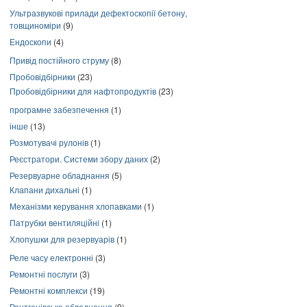
Ультразвукові прилади дефектоскопії бетону,
товщиноміри
(9)
Ендоскопи
(4)
Привід постійного струму
(8)
Пробовідбірники
(23)
Пробовідбірники для нафтопродуктів
(23)
програмне забезпечення
(1)
інше
(13)
Розмотувачі рулонів
(1)
Реєстратори. Системи збору даних
(2)
Резервуарне обладнання
(5)
Клапани дихальні
(1)
Механізми керування хлопавками
(1)
Патрубки вентиляційні
(1)
Хлопушки для резервуарів
(1)
Реле часу електронні
(3)
Ремонтні послуги
(3)
Ремонтні комплекси
(19)
Рентгенівське обладнання
(9)