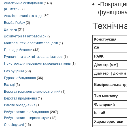
Аналітичне обладнання
(148)
-Покраще
pH-метри
(7)
функціона
Аналіз розчинів та води
(59)
Бомба Рейду
(2)
Технічн
Датчики
(31)
Дозиметри та нітратоміри
(2)
Конструкція
Контроль технологічних процесів
(1)
CA
Прилади безпеки
(43)
Рудничні та шахтні газоаналізатори
(1)
PA0K
Пристрої для перевірки газоаналізаторів
(1)
Діаметр [мм]
Без рубрики
(79)
Діаметр
[
дюйми
Бурове обладнання
(36)
Вальці
(3)
Вимірювальна тр
Верстат горизонтально-розточний
(1)
Тип монтажу
Верстат продовжній
(1)
Вагове обладнання
(1)
Фланцевий
Вибухозахисне обладнання
(207)
Інший
Вибухозахисні термокожухи
(12)
Характеристики
Сповіщувачі
(16)