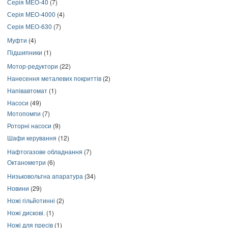
Серія МЕО-40
(7)
Серія МЕО-4000
(4)
Серія МЕО-630
(7)
Муфти
(4)
Підшипники
(1)
Мотор-редуктори
(22)
Нанесення металевих покриттів
(2)
Напівавтомат
(1)
Насоси
(49)
Мотопомпи
(7)
Роторні насоси
(9)
Шафи керування
(12)
Нафтогазове обладнання
(7)
Октанометри
(6)
Низьковольтна апаратура
(34)
Новини
(29)
Ножі гільйотинні
(2)
Ножі дискові.
(1)
Ножі для пресів
(1)