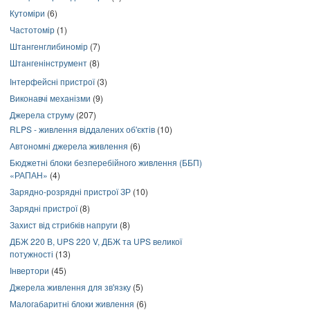
Кутоміри
(6)
Частотомір
(1)
Штангенглибиномір
(7)
Штангенінструмент
(8)
Інтерфейсні пристрої
(3)
Виконавчі механізми
(9)
Джерела струму
(207)
RLPS - живлення віддалених об'єктів
(10)
Автономні джерела живлення
(6)
Бюджетні блоки безперебійного живлення (ББП)
«РАПАН»
(4)
Зарядно-розрядні пристрої ЗР
(10)
Зарядні пристрої
(8)
Захист від стрибків напруги
(8)
ДБЖ 220 В, UPS 220 V, ДБЖ та UPS великої
потужності
(13)
Інвертори
(45)
Джерела живлення для зв'язку
(5)
Малогабаритні блоки живлення
(6)