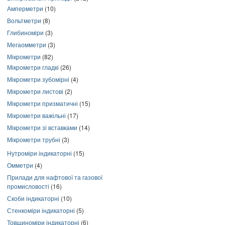
Амперметри
(10)
Вольтметри
(8)
Глибиноміри
(3)
Мегаомметри
(3)
Мікрометри
(82)
Мікрометри гладкі
(26)
Мікрометри зубомірні
(4)
Мікрометри листові
(2)
Мікрометри призматичні
(15)
Мікрометри важільні
(17)
Мікрометри зі вставками
(14)
Мікрометри трубні
(3)
Нутроміри індикаторні
(15)
Омметри
(4)
Прилади для нафтової та газової
промисловості
(16)
Скоби індикаторні
(10)
Стенкоміри індикаторні
(5)
Товщиноміри індикаторні
(6)