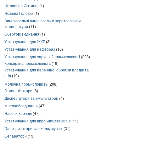
Ножиці гільйотинні
(1)
Ножова Головка
(1)
Вимірювальні вимірювальні перетворювачі
температури
(11)
Обертові з'єднання
(1)
Устаткування для ЖКГ
(3)
Устаткування для нафтобаз
(16)
Устаткування для харчової промисловості
(228)
Консервна промисловість
(19)
Устаткування для первинної обробки плодів та
ягід
(10)
Молочна промисловість
(208)
Гомогенізатори
(8)
Диспергатори та емульгатори
(4)
Маслообладнання
(47)
Насоси харчові
(47)
Устаткування для виробництва сирів
(11)
Пастеризатори та охолоджувачі
(31)
Сепаратори
(13)