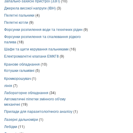
Запально-захисні пристрої (ЗЗП)
(10)
Джерела високої напруги (ІВН)
(3)
Пелетні пальники
(4)
Пелетні котли
(9)
Форсунки розпилення води та технічних рідин
(9)
Форсунки розпилення та спалювання рідкого
палива
(18)
Шафи та щити керування пальниками
(16)
Електромагнітні клапани ЕМКГ8
(9)
Кранове обладнання
(10)
Котушки гальмівні
(5)
Кромкорошувач
(1)
лінія
(7)
Лабораторне обладнання
(34)
Автоматичні піпетки змінного об'єму
механічні
(19)
Прилади для паразитологічного аналізу
(1)
Лазерні дальноміри
(1)
Лебідки
(11)