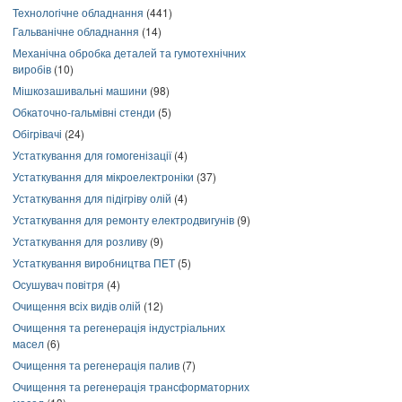
Технологічне обладнання
(441)
Гальванічне обладнання
(14)
Механічна обробка деталей та гумотехнічних
виробів
(10)
Мішкозашивальні машини
(98)
Обкаточно-гальмівні стенди
(5)
Обігрівачі
(24)
Устаткування для гомогенізації
(4)
Устаткування для мікроелектроніки
(37)
Устаткування для підігріву олій
(4)
Устаткування для ремонту електродвигунів
(9)
Устаткування для розливу
(9)
Устаткування виробництва ПЕТ
(5)
Осушувач повітря
(4)
Очищення всіх видів олій
(12)
Очищення та регенерація індустріальних
масел
(6)
Очищення та регенерація палив
(7)
Очищення та регенерація трансформаторних