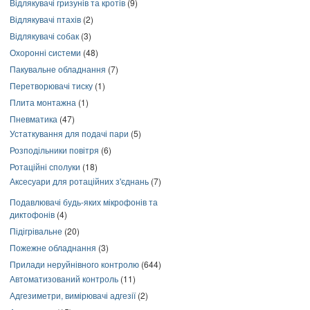
Відлякувачі гризунів та кротів
(9)
Відлякувачі птахів
(2)
Відлякувачі собак
(3)
Охоронні системи
(48)
Пакувальне обладнання
(7)
Перетворювачі тиску
(1)
Плита монтажна
(1)
Пневматика
(47)
Устаткування для подачі пари
(5)
Розподільники повітря
(6)
Ротаційні сполуки
(18)
Аксесуари для ротаційних з'єднань
(7)
Подавлювачі будь-яких мікрофонів та
диктофонів
(4)
Підігрівальне
(20)
Пожежне обладнання
(3)
Прилади неруйнівного контролю
(644)
Автоматизований контроль
(11)
Адгезиметри, вимірювачі адгезії
(2)