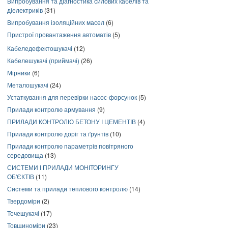
Випробування та діагностика силових кабелів та
діелектриків
(31)
Випробування ізоляційних масел
(6)
Пристрої провантаження автоматів
(5)
Кабеледефектошукачі
(12)
Кабелешукачі (приймачі)
(26)
Мірники
(6)
Металошукачі
(24)
Устаткування для перевірки насос-форсунок
(5)
Прилади контролю армування
(9)
ПРИЛАДИ КОНТРОЛЮ БЕТОНУ І ЦЕМЕНТІВ
(4)
Прилади контролю доріг та ґрунтів
(10)
Прилади контролю параметрів повітряного
середовища
(13)
СИСТЕМИ І ПРИЛАДИ МОНІТОРИНГУ
ОБ'ЄКТІВ
(11)
Системи та прилади теплового контролю
(14)
Твердоміри
(2)
Течешукачі
(17)
Товщиноміри
(23)