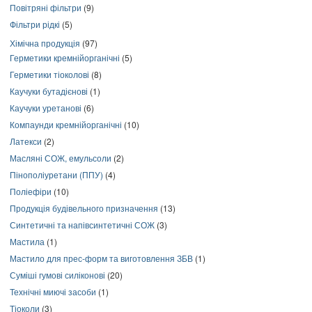
Повітряні фільтри
(9)
Фільтри рідкі
(5)
Хімічна продукція
(97)
Герметики кремнійорганічні
(5)
Герметики тіоколові
(8)
Каучуки бутадієнові
(1)
Каучуки уретанові
(6)
Компаунди кремнійорганічні
(10)
Латекси
(2)
Масляні СОЖ, емульсоли
(2)
Пінополіуретани (ППУ)
(4)
Поліефіри
(10)
Продукція будівельного призначення
(13)
Синтетичні та напівсинтетичні СОЖ
(3)
Мастила
(1)
Мастило для прес-форм та виготовлення ЗБВ
(1)
Суміші гумові силіконові
(20)
Технічні миючі засоби
(1)
Тіоколи
(3)