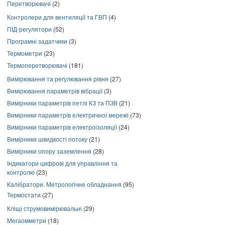
Перетворювачі
(2)
Контролери для вентиляції та ГВП
(4)
ПІД-регулятори
(52)
Програмні задатчики
(3)
Термометри
(23)
Термоперетворювачі
(181)
Вимірювання та регулювання рівня
(27)
Вимірювання параметрів вібрації
(3)
Вимірники параметрів петлі КЗ та ПЗВ
(21)
Вимірники параметрів електричної мережі
(73)
Вимірники параметрів електроізоляції
(24)
Вимірники швидкості потоку
(21)
Вимірники опору заземлення
(28)
Індикатори цифрові для управління та
контролю
(23)
Калібратори. Метрологічне обладнання
(95)
Термостати
(27)
Кліщі струмовимірювальні
(29)
Мегаомметри
(18)