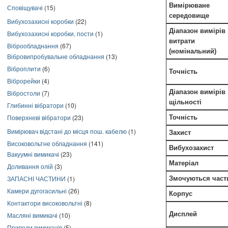
Вимірюване
Сповіщувачі
(15)
середовище
Вибухозахисні коробки
(22)
Діапазон вимірів
Вибухозахисні коробки, пости
(1)
витрати
Віброобладнання
(67)
(номінальний)
Вібровипробувальне обладнання
(13)
Віброплити
(6)
Точність
Віброрейки
(4)
Діапазон вимірів
Вібростоли
(7)
щільності
Глибинні вібратори
(10)
Поверхневі вібратори
(23)
Точність
Вимірювач відстані до місця пош. кабелю
(1)
Захист
Високовольтне обладнання
(141)
Вибухозахист
Вакуумні вимикачі
(23)
Матеріал
Доливання олій
(3)
ЗАПАСНІ ЧАСТИНИ
(1)
Змочуються част
Камери дугогасильні
(26)
Корпус
Контактори високовольтні
(8)
Дисплей
Масляні вимикачі
(10)
Приводи вимикачів
(5)