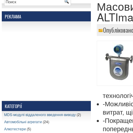
Масови
ALTIma
РЕКЛАМА
Опубліковано
технологі
-Можливі
КАТЕГОРІЇ
витрат, щ
MDS-модулі віддаленого введення-виводу
(2)
-Покращен
Автомобільні агрегати
(24)
попередн
Алкотестери
(5)