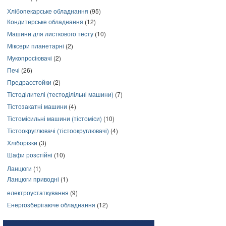
Хлібопекарське обладнання
(95)
Кондитерське обладнання
(12)
Машини для листкового тесту
(10)
Міксери планетарні
(2)
Мукопросіювачі
(2)
Печі
(26)
Предрасстойки
(2)
Тістоділителі (тестоділільні машини)
(7)
Тістозакатні машини
(4)
Тістомісильні машини (тістоміси)
(10)
Тістоокруглювачі (тістоокруглювачі)
(4)
Хліборізки
(3)
Шафи розстійні
(10)
Ланцюги
(1)
Ланцюги приводні
(1)
електроустаткування
(9)
Енергозберігаюче обладнання
(12)