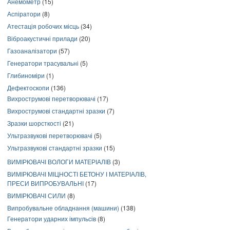
Анемометр
(15)
Аспіратори
(8)
Атестація робочих місць
(34)
Віброакустичні прилади
(20)
Газоаналізатори
(57)
Генератори трасувальні
(5)
Глибиноміри
(1)
Дефектоскопи
(136)
Вихрострумові перетворювачі
(17)
Вихрострумові стандартні зразки
(7)
Зразки шорсткості
(21)
Ультразвукові перетворювачі
(5)
Ультразвукові стандартні зразки
(15)
ВИМІРЮВАЧІ ВОЛОГИ МАТЕРІАЛІВ
(3)
ВИМІРЮВАЧІ МІЦНОСТІ БЕТОНУ І МАТЕРІАЛІВ,
ПРЕСИ ВИПРОБУВАЛЬНІ
(17)
ВИМІРЮВАЧІ СИЛИ
(8)
Випробувальне обладнання (машини)
(138)
Генератори ударних імпульсів
(8)