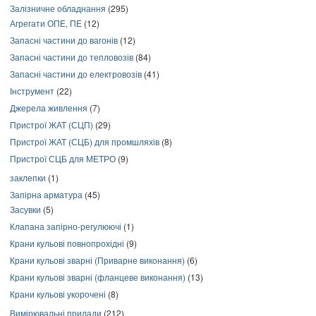
Залізничне обладнання
(295)
Агрегати ОПЕ, ПЕ
(12)
Запасні частини до вагонів
(12)
Запасні частини до тепловозів
(84)
Запасні частини до електровозів
(41)
Інструмент
(22)
Джерела живлення
(7)
Пристрої ЖАТ (СЦП)
(29)
Пристрої ЖАТ (СЦБ) для промшляхів
(8)
Пристрої СЦБ для МЕТРО
(9)
заклепки
(1)
Запірна арматура
(45)
Засувки
(5)
Клапана запірно-регулюючі
(1)
Крани кульові повнопрохідні
(9)
Крани кульові зварні (Приварне виконання)
(6)
Крани кульові зварні (фланцеве виконання)
(13)
Крани кульові укорочені
(8)
Вимірювальні прилади
(212)