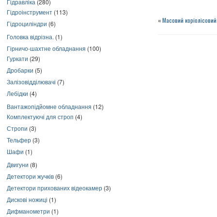
Гідравліка
(280)
Гідроінструмент
(113)
«
Масовий коріолісовий 
Гідроциліндри
(6)
Головка відрізна.
(1)
Гірничо-шахтне обладнання
(100)
Гуркати
(29)
Дробарки
(5)
Залізовідділювачі
(7)
Лебідки
(4)
Вантажопідйомне обладнання
(12)
Комплектуючі для строп
(4)
Стропи
(3)
Тельфер
(3)
Шафи
(1)
Двигуни
(8)
Детектори жучків
(6)
Детектори прихованих відеокамер
(3)
Дискові ножиці
(1)
Дифманометри
(1)