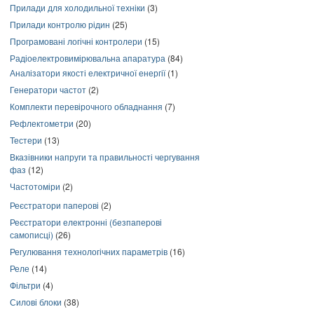
Прилади для холодильної техніки
(3)
Прилади контролю рідин
(25)
Програмовані логічні контролери
(15)
Радіоелектровимірювальна апаратура
(84)
Аналізатори якості електричної енергії
(1)
Генератори частот
(2)
Комплекти перевірочного обладнання
(7)
Рефлектометри
(20)
Тестери
(13)
Вказівники напруги та правильності чергування
фаз
(12)
Частотоміри
(2)
Реєстратори паперові
(2)
Реєстратори електронні (безпаперові
самописці)
(26)
Регулювання технологічних параметрів
(16)
Реле
(14)
Фільтри
(4)
Силові блоки
(38)