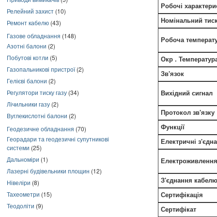
Робочі характери
Релейний захист
(10)
Номінальний тис
Ремонт кабелю
(43)
Газове обладнання
(148)
Робоча температ
Азотні балони
(2)
Побутові котли
(5)
Окр
. Температур
Газопальникові пристрої
(2)
Зв'язок
Гелієві балони
(2)
Регулятори тиску газу
(34)
Вихідний сигнал
Лічильники газу
(2)
Протокол зв'язку
Вуглекислотні балони
(2)
Функції
Геодезичне обладнання
(70)
Георадари та геодезичні супутникові
Електричні з'єдн
системи
(25)
Дальноміри
(1)
Електроживленн
Лазерні будівельники площин
(12)
З'єднання кабел
Нівеліри
(8)
Тахеометри
(15)
Сертифікація
Теодоліти
(9)
Сертифікат