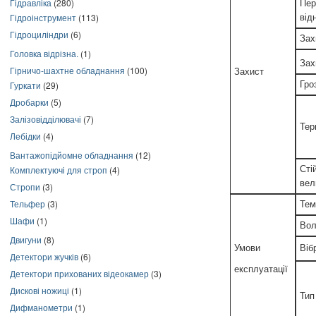
Гідравліка
(280)
Пер
Гідроінструмент
(113)
від
Гідроциліндри
(6)
Зах
Головка відрізна.
(1)
Зах
Гірничо-шахтне обладнання
(100)
Захист
Гро
Гуркати
(29)
Дробарки
(5)
Залізовідділювачі
(7)
Тер
Лебідки
(4)
Вантажопідйомне обладнання
(12)
Сті
Комплектуючі для строп
(4)
вел
Стропи
(3)
Тельфер
(3)
Тем
Шафи
(1)
Вол
Двигуни
(8)
Умови
Віб
Детектори жучків
(6)
експлуатації
Детектори прихованих відеокамер
(3)
Дискові ножиці
(1)
Тип
Дифманометри
(1)