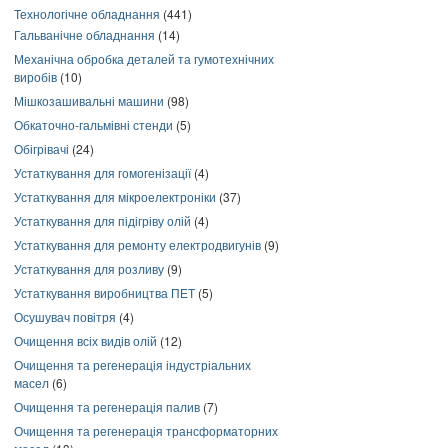
Технологічне обладнання
(441)
Гальванічне обладнання
(14)
Механічна обробка деталей та гумотехнічних
виробів
(10)
Мішкозашивальні машини
(98)
Обкаточно-гальмівні стенди
(5)
Обігрівачі
(24)
Устаткування для гомогенізації
(4)
Устаткування для мікроелектроніки
(37)
Устаткування для підігріву олій
(4)
Устаткування для ремонту електродвигунів
(9)
Устаткування для розливу
(9)
Устаткування виробництва ПЕТ
(5)
Осушувач повітря
(4)
Очищення всіх видів олій
(12)
Очищення та регенерація індустріальних
масел
(6)
Очищення та регенерація палив
(7)
Очищення та регенерація трансформаторних