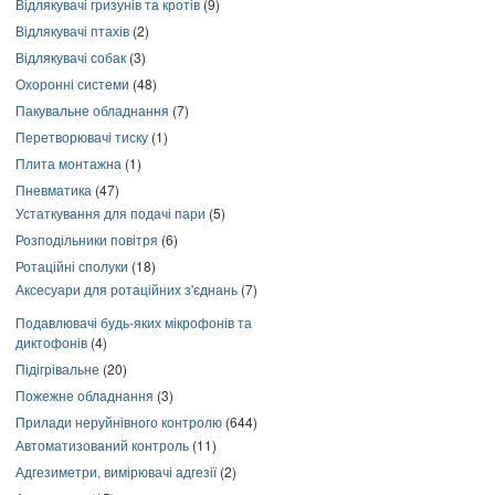
Відлякувачі гризунів та кротів
(9)
Відлякувачі птахів
(2)
Відлякувачі собак
(3)
Охоронні системи
(48)
Пакувальне обладнання
(7)
Перетворювачі тиску
(1)
Плита монтажна
(1)
Пневматика
(47)
Устаткування для подачі пари
(5)
Розподільники повітря
(6)
Ротаційні сполуки
(18)
Аксесуари для ротаційних з'єднань
(7)
Подавлювачі будь-яких мікрофонів та
диктофонів
(4)
Підігрівальне
(20)
Пожежне обладнання
(3)
Прилади неруйнівного контролю
(644)
Автоматизований контроль
(11)
Адгезиметри, вимірювачі адгезії
(2)