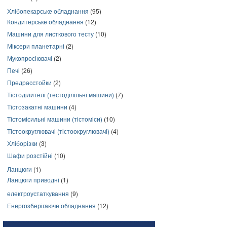
Хлібопекарське обладнання
(95)
Кондитерське обладнання
(12)
Машини для листкового тесту
(10)
Міксери планетарні
(2)
Мукопросіювачі
(2)
Печі
(26)
Предрасстойки
(2)
Тістоділителі (тестоділільні машини)
(7)
Тістозакатні машини
(4)
Тістомісильні машини (тістоміси)
(10)
Тістоокруглювачі (тістоокруглювачі)
(4)
Хліборізки
(3)
Шафи розстійні
(10)
Ланцюги
(1)
Ланцюги приводні
(1)
електроустаткування
(9)
Енергозберігаюче обладнання
(12)