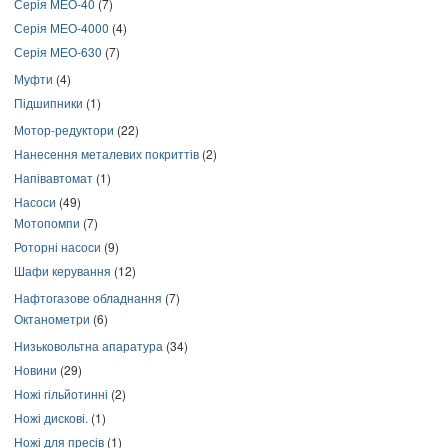
Серія МЕО-40
(7)
Серія МЕО-4000
(4)
Серія МЕО-630
(7)
Муфти
(4)
Підшипники
(1)
Мотор-редуктори
(22)
Нанесення металевих покриттів
(2)
Напівавтомат
(1)
Насоси
(49)
Мотопомпи
(7)
Роторні насоси
(9)
Шафи керування
(12)
Нафтогазове обладнання
(7)
Октанометри
(6)
Низьковольтна апаратура
(34)
Новини
(29)
Ножі гільйотинні
(2)
Ножі дискові.
(1)
Ножі для пресів
(1)