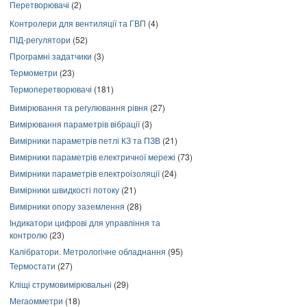
Перетворювачі
(2)
Контролери для вентиляції та ГВП
(4)
ПІД-регулятори
(52)
Програмні задатчики
(3)
Термометри
(23)
Термоперетворювачі
(181)
Вимірювання та регулювання рівня
(27)
Вимірювання параметрів вібрації
(3)
Вимірники параметрів петлі КЗ та ПЗВ
(21)
Вимірники параметрів електричної мережі
(73)
Вимірники параметрів електроізоляції
(24)
Вимірники швидкості потоку
(21)
Вимірники опору заземлення
(28)
Індикатори цифрові для управління та
контролю
(23)
Калібратори. Метрологічне обладнання
(95)
Термостати
(27)
Кліщі струмовимірювальні
(29)
Мегаомметри
(18)