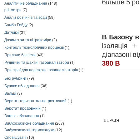
більше 5 ро
Аналітичне обладнання
(148)
pH-метри
(7)
Аналіз розчинів та води
(59)
Бомба Рейду
(2)
Датчики
(31)
В Базову в
Дозиметри та нітратоміри
(2)
ізоляція +
Контроль технологічних процесів
(1)
діапазоні в
Прилади безпеки
(43)
Рудничні та шахтні газоаналізатори
(1)
380 В
Пристрої для перевірки газоаналізаторів
(1)
Без рубрики
(79)
Бурове обладнання
(36)
Вальці
(3)
Верстат горизонтально-розточний
(1)
Верстат продовжній
(1)
Вагове обладнання
(1)
ВЕРСІЯ
Вибухозахисне обладнання
(207)
Вибухозахисні термокожухи
(12)
Сповіщувачі
(16)