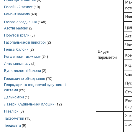
Мак
Релейний захист
(10)
пот
Ремонт кабелю
(43)
Нап
Газове обладнання
(148)
Гра
Азотні балони
(2)
Побутові котли
(5)
Акт
Газопальникові пристрої
(2)
Час
Гелієві балони
(2)
Вхідні
Кое
Регулятори тиску газу
(34)
параметри
Лічильники газу
(2)
КК
Вуглекислотні балони
(2)
Спо
Геодезичне обладнання
(70)
Пус
Георадари та геодезичні супутникові
системи
(25)
Стр
Дальноміри
(1)
Еле
Лазерні будівельники площин
(12)
(ра
Нівеліри
(8)
Зах
Тахеометри
(15)
Зах
Теодоліти
(9)