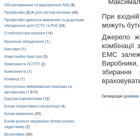
Максималь
Обслуговування та відновлення АКБ
(8)
Професійні ДБЖ для систем безпеки
(46)
При вхідні
Професійні джерела живлення та додаткове
можуть бути
обладнання для CCTV та PoE
(24)
Стабілізатори напруги
(14)
Джерело ж
Канальне обладнання
(1)
комбінації 
Кантувач
(1)
ЕМС залежа
Комутаційні пристрої
(5)
Виробники
Компоненти АСУТП
(2)
збирання 
Компоненти
(1)
Конвеєр
(1)
враховуват
Контрольно-вимірювальні прилади та
автоматика
(1 910)
Світлодіодні
драйвери 
Бар'єри іскробезпеки
(12)
Блоки оперативної сигналізації
(4)
Блоки живлення
(30)
Блоки ручного керування (блоки ручних
задатчиків)
(2)
Вологоміри
(39)