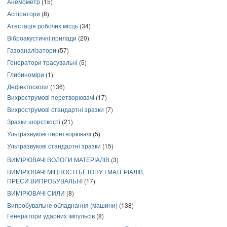
Анемометр
(15)
Аспіратори
(8)
Атестація робочих місць
(34)
Віброакустичні прилади
(20)
Газоаналізатори
(57)
Генератори трасувальні
(5)
Глибиноміри
(1)
Дефектоскопи
(136)
Вихрострумові перетворювачі
(17)
Вихрострумові стандартні зразки
(7)
Зразки шорсткості
(21)
Ультразвукові перетворювачі
(5)
Ультразвукові стандартні зразки
(15)
ВИМІРЮВАЧІ ВОЛОГИ МАТЕРІАЛІВ
(3)
ВИМІРЮВАЧІ МІЦНОСТІ БЕТОНУ І МАТЕРІАЛІВ,
ПРЕСИ ВИПРОБУВАЛЬНІ
(17)
ВИМІРЮВАЧІ СИЛИ
(8)
Випробувальне обладнання (машини)
(138)
Генератори ударних імпульсів
(8)