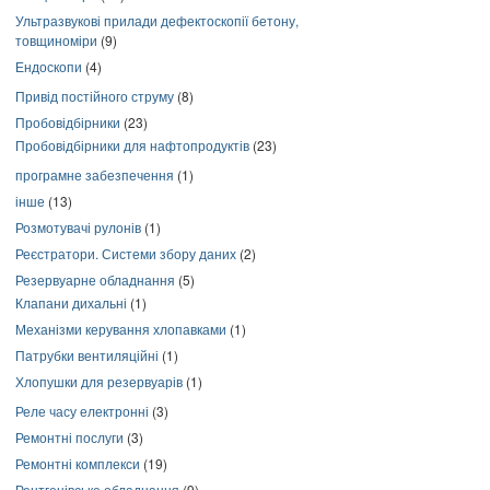
Ультразвукові прилади дефектоскопії бетону,
товщиноміри
(9)
Ендоскопи
(4)
Привід постійного струму
(8)
Пробовідбірники
(23)
Пробовідбірники для нафтопродуктів
(23)
програмне забезпечення
(1)
інше
(13)
Розмотувачі рулонів
(1)
Реєстратори. Системи збору даних
(2)
Резервуарне обладнання
(5)
Клапани дихальні
(1)
Механізми керування хлопавками
(1)
Патрубки вентиляційні
(1)
Хлопушки для резервуарів
(1)
Реле часу електронні
(3)
Ремонтні послуги
(3)
Ремонтні комплекси
(19)
Рентгенівське обладнання
(9)