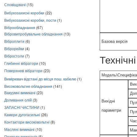
Сповіщувачі
(15)
Вибухозахисні коробки
(22)
Вибухозахисні коробки, пости
(1)
Віброобладнання
(67)
Вібровипробувальне обладнання
(13)
Віброплити
(6)
Базова версія
Віброрейки
(4)
Вібростоли
(7)
Технічн
Глибинні вібратори
(10)
Поверхневі вібратори
(23)
Модель\Специфіка
Вимірювач відстані до місця пош. кабелю
(1)
Вих
Високовольтне обладнання
(141)
Вакуумні вимикачі
(23)
Доп
Доливання олій
(3)
Вихідні
Пул
ЗАПАСНІ ЧАСТИНИ
(1)
параметри
Пул
Камери дугогасильні
(26)
Час
Контактори високовольтні
(8)
Масляні вимикачі
(10)
Мак
Приводи вимикачів
(5)