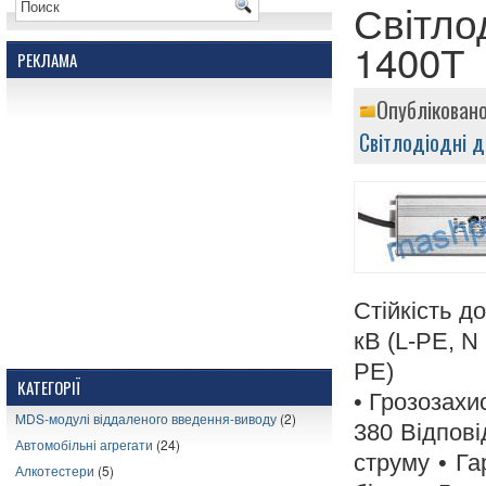
Світло
1400Т
РЕКЛАМА
Опубліковано
Світлодіодні 
Стійкість до
кВ (L-PE, N
PE)
КАТЕГОРІЇ
• Грозозахи
MDS-модулі віддаленого введення-виводу
(2)
380
Відпові
Автомобільні агрегати
(24)
струму
• Га
Алкотестери
(5)