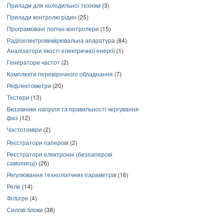
Прилади для холодильної техніки
(3)
Прилади контролю рідин
(25)
Програмовані логічні контролери
(15)
Радіоелектровимірювальна апаратура
(84)
Аналізатори якості електричної енергії
(1)
Генератори частот
(2)
Комплекти перевірочного обладнання
(7)
Рефлектометри
(20)
Тестери
(13)
Вказівники напруги та правильності чергування
фаз
(12)
Частотоміри
(2)
Реєстратори паперові
(2)
Реєстратори електронні (безпаперові
самописці)
(26)
Регулювання технологічних параметрів
(16)
Реле
(14)
Фільтри
(4)
Силові блоки
(38)