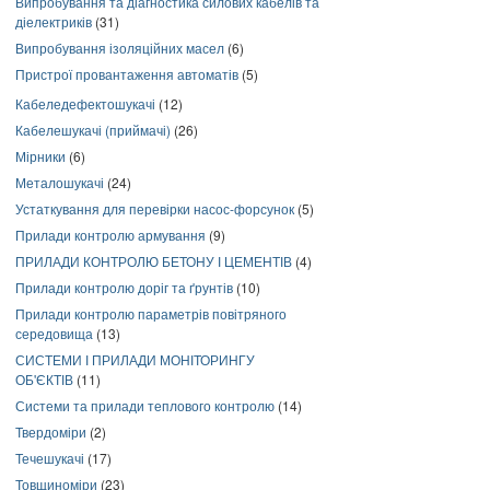
Випробування та діагностика силових кабелів та
діелектриків
(31)
Випробування ізоляційних масел
(6)
Пристрої провантаження автоматів
(5)
Кабеледефектошукачі
(12)
Кабелешукачі (приймачі)
(26)
Мірники
(6)
Металошукачі
(24)
Устаткування для перевірки насос-форсунок
(5)
Прилади контролю армування
(9)
ПРИЛАДИ КОНТРОЛЮ БЕТОНУ І ЦЕМЕНТІВ
(4)
Прилади контролю доріг та ґрунтів
(10)
Прилади контролю параметрів повітряного
середовища
(13)
СИСТЕМИ І ПРИЛАДИ МОНІТОРИНГУ
ОБ'ЄКТІВ
(11)
Системи та прилади теплового контролю
(14)
Твердоміри
(2)
Течешукачі
(17)
Товщиноміри
(23)