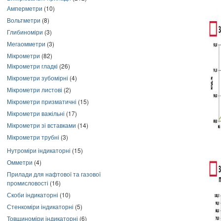
Амперметри
(10)
Вольтметри
(8)
Глибиноміри
(3)
Мегаомметри
(3)
Мікрометри
(82)
Мікрометри гладкі
(26)
Мікрометри зубомірні
(4)
Мікрометри листові
(2)
Мікрометри призматичні
(15)
Мікрометри важільні
(17)
Мікрометри зі вставками
(14)
Мікрометри трубні
(3)
Нутроміри індикаторні
(15)
Омметри
(4)
Прилади для нафтової та газової
промисловості
(16)
Скоби індикаторні
(10)
Стенкоміри індикаторні
(5)
Товщиноміри індикаторні
(6)