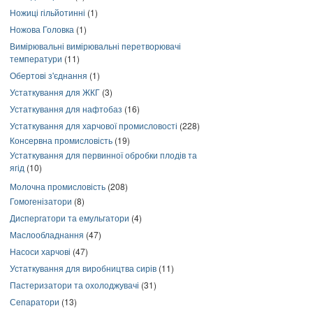
Ножиці гільйотинні
(1)
Ножова Головка
(1)
Вимірювальні вимірювальні перетворювачі
температури
(11)
Обертові з'єднання
(1)
Устаткування для ЖКГ
(3)
Устаткування для нафтобаз
(16)
Устаткування для харчової промисловості
(228)
Консервна промисловість
(19)
Устаткування для первинної обробки плодів та
ягід
(10)
Молочна промисловість
(208)
Гомогенізатори
(8)
Диспергатори та емульгатори
(4)
Маслообладнання
(47)
Насоси харчові
(47)
Устаткування для виробництва сирів
(11)
Пастеризатори та охолоджувачі
(31)
Сепаратори
(13)