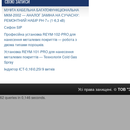
СВІЖІ ЗАПИСИ
МУФТА КАБЕЛЬНА БАГАТОФУНКЦІОНАЛЬНА
МКМ-2002 — АНАЛОГ ЗАМІНА НА СУЧАСНУ:
РЕМОНТНИЙ НАБІР РН-7+ (1-6,3 кВ)
Сифон SIP
Професійна установка REYM-102-PRO для
нанесення металевих покриттів — робота з
двома типами порошків.
Установка REYM-101-PRO для нанесення
металевих покриттів — Технологія Cold Gas
Spray
Індуктор ІСТ-0,16\0,25І 9 витків
Усі права захищені. ©
ТОВ 
62 queries in 0,146 seconds.