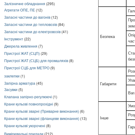
Залізничне обладнання
(295)
Агрегати ОПЕ, ПЕ
(12)
Гал
Запасні частини до вагонів
(12)
Про
Запасні частини до тепловозів
(84)
зем
Запасні частини до електровозів
(41)
Опі
Безпека
Інструмент
(22)
час
Джерела живлення
(7)
Пристрої ЖАТ (СЦП)
(29)
Ста
без
Пристрої ЖАТ (СЦБ) для промшляхів
(8)
Пристрої СЦБ для МЕТРО
(9)
Роз
заклепки
(1)
Упа
Запірна арматура
(45)
Габарити
Засувки
(5)
Ваг
Клапана запірно-регулюючі
(1)
Крани кульові повнопрохідні
(9)
Умо
Крани кульові зварні (Приварне виконання)
(6)
Роз
Інше
Крани кульові зварні (фланцеве виконання)
(13)
Крани кульові укорочені
(8)
Гар
Вимірювальні прилади
(212)