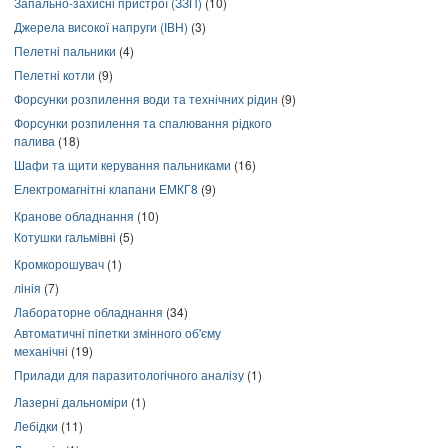
Запально-захисні пристрої (ЗЗП)
(10)
Джерела високої напруги (ІВН)
(3)
Пелетні пальники
(4)
Пелетні котли
(9)
Форсунки розпилення води та технічних рідин
(9)
Форсунки розпилення та спалювання рідкого
палива
(18)
Шафи та щити керування пальниками
(16)
Електромагнітні клапани ЕМКГ8
(9)
Кранове обладнання
(10)
Котушки гальмівні
(5)
Кромкорошувач
(1)
лінія
(7)
Лабораторне обладнання
(34)
Автоматичні піпетки змінного об'єму
механічні
(19)
Прилади для паразитологічного аналізу
(1)
Лазерні дальноміри
(1)
Лебідки
(11)