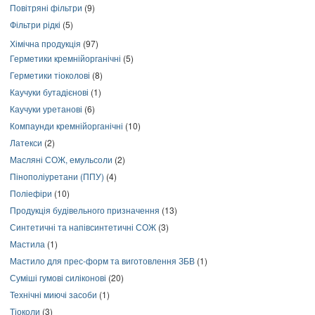
Повітряні фільтри
(9)
Фільтри рідкі
(5)
Хімічна продукція
(97)
Герметики кремнійорганічні
(5)
Герметики тіоколові
(8)
Каучуки бутадієнові
(1)
Каучуки уретанові
(6)
Компаунди кремнійорганічні
(10)
Латекси
(2)
Масляні СОЖ, емульсоли
(2)
Пінополіуретани (ППУ)
(4)
Поліефіри
(10)
Продукція будівельного призначення
(13)
Синтетичні та напівсинтетичні СОЖ
(3)
Мастила
(1)
Мастило для прес-форм та виготовлення ЗБВ
(1)
Суміші гумові силіконові
(20)
Технічні миючі засоби
(1)
Тіоколи
(3)