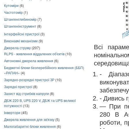
Кутоміри
(6)
Частотомір
(1)
Штангенглибиномір
(7)
Штангенінструмент
(8)
Інтерфейсні пристрої
(3)
Виконавчі механізми
(9)
Всі парам
Джерела струму
(207)
RLPS - живлення віддалених об'єктів
(10)
номінальн
Автономні джерела живлення
(6)
середовища
Бюджетні блоки безперебійного живлення (ББП)
«РАПАН»
(4)
- Діапа
Зарядно-розрядні пристрої ЗР
(10)
виконув
Зарядні пристрої
(8)
забезпечу
Захист від стрибків напруги
(8)
- Дивись 
ДБЖ 220 В, UPS 220 V, ДБЖ та UPS великої
— При пе
потужності
(13)
Інвертори
(45)
280 В А
Джерела живлення для зв'язку
(5)
роботи, п
Малогабаритні блоки живлення
(6)