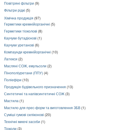
Повітряні фільтри
(9)
Фільтри рідкі
(5)
Хімічна продукція
(97)
Герметики кремнійорганічні
(5)
Герметики тіоколові
(8)
Каучуки бутадієнові
(1)
Каучуки уретанові
(6)
Компаунди кремнійорганічні
(10)
Латекси
(2)
Масляні СОЖ, емульсоли
(2)
Пінополіуретани (ППУ)
(4)
Поліефіри
(10)
Продукція будівельного призначення
(13)
Синтетичні та напівсинтетичні СОЖ
(3)
Мастила
(1)
Мастило для прес-форм та виготовлення ЗБВ
(1)
Суміші гумові силіконові
(20)
Технічні миючі засоби
(1)
Тіоколи
(3)