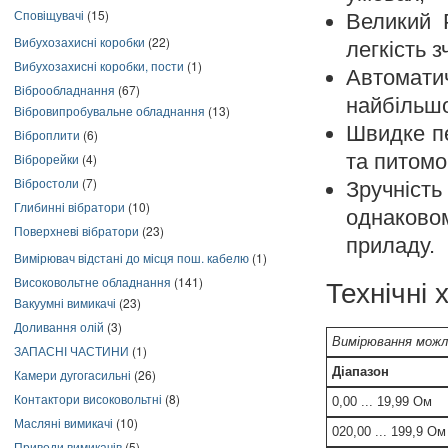
Сповіщувачі
(15)
Великий Р
Вибухозахисні коробки
(22)
легкість 
Вибухозахисні коробки, пости
(1)
Автомати
Віброобладнання
(67)
найбільшо
Вібровипробувальне обладнання
(13)
Швидке п
Віброплити
(6)
та питомо
Віброрейки
(4)
Вібростоли
(7)
Зручніст
Глибинні вібратори
(10)
однаково
Поверхневі вібратори
(23)
приладу.
Вимірювач відстані до місця пош. кабелю
(1)
Високовольтне обладнання
(141)
Технічні
Вакуумні вимикачі
(23)
Доливання олій
(3)
Вимірювання можл
ЗАПАСНІ ЧАСТИНИ
(1)
Діапазон
Камери дугогасильні
(26)
Контактори високовольтні
(8)
0,00 ... 19,99 Ом
Масляні вимикачі
(10)
020,00 ... 199,9 Ом
Приводи вимикачів
(5)