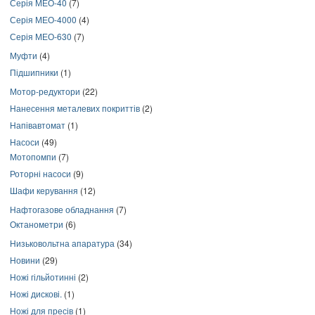
Серія МЕО-40
(7)
Серія МЕО-4000
(4)
Серія МЕО-630
(7)
Муфти
(4)
Підшипники
(1)
Мотор-редуктори
(22)
Нанесення металевих покриттів
(2)
Напівавтомат
(1)
Насоси
(49)
Мотопомпи
(7)
Роторні насоси
(9)
Шафи керування
(12)
Нафтогазове обладнання
(7)
Октанометри
(6)
Низьковольтна апаратура
(34)
Новини
(29)
Ножі гільйотинні
(2)
Ножі дискові.
(1)
Ножі для пресів
(1)