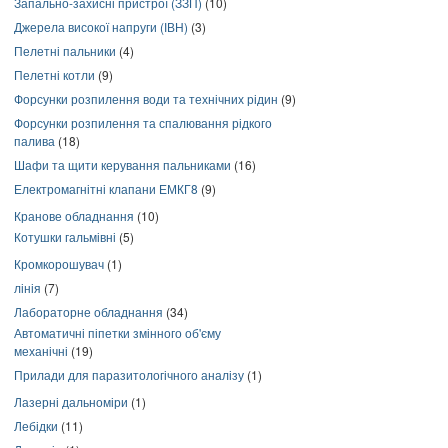
Запально-захисні пристрої (ЗЗП)
(10)
Джерела високої напруги (ІВН)
(3)
Пелетні пальники
(4)
Пелетні котли
(9)
Форсунки розпилення води та технічних рідин
(9)
Форсунки розпилення та спалювання рідкого
палива
(18)
Шафи та щити керування пальниками
(16)
Електромагнітні клапани ЕМКГ8
(9)
Кранове обладнання
(10)
Котушки гальмівні
(5)
Кромкорошувач
(1)
лінія
(7)
Лабораторне обладнання
(34)
Автоматичні піпетки змінного об'єму
механічні
(19)
Прилади для паразитологічного аналізу
(1)
Лазерні дальноміри
(1)
Лебідки
(11)