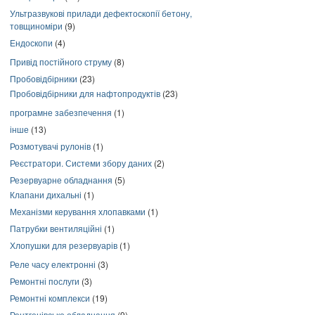
Ультразвукові прилади дефектоскопії бетону,
товщиноміри
(9)
Ендоскопи
(4)
Привід постійного струму
(8)
Пробовідбірники
(23)
Пробовідбірники для нафтопродуктів
(23)
програмне забезпечення
(1)
інше
(13)
Розмотувачі рулонів
(1)
Реєстратори. Системи збору даних
(2)
Резервуарне обладнання
(5)
Клапани дихальні
(1)
Механізми керування хлопавками
(1)
Патрубки вентиляційні
(1)
Хлопушки для резервуарів
(1)
Реле часу електронні
(3)
Ремонтні послуги
(3)
Ремонтні комплекси
(19)
Рентгенівське обладнання
(9)