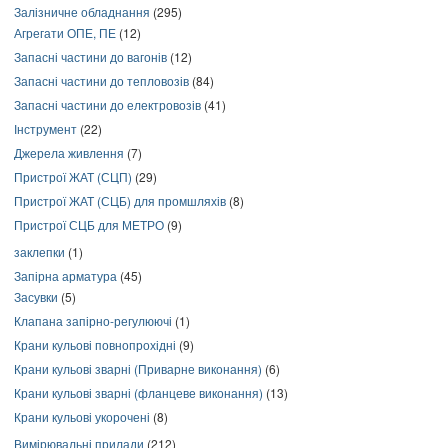
Залізничне обладнання
(295)
Агрегати ОПЕ, ПЕ
(12)
Запасні частини до вагонів
(12)
Запасні частини до тепловозів
(84)
Запасні частини до електровозів
(41)
Інструмент
(22)
Джерела живлення
(7)
Пристрої ЖАТ (СЦП)
(29)
Пристрої ЖАТ (СЦБ) для промшляхів
(8)
Пристрої СЦБ для МЕТРО
(9)
заклепки
(1)
Запірна арматура
(45)
Засувки
(5)
Клапана запірно-регулюючі
(1)
Крани кульові повнопрохідні
(9)
Крани кульові зварні (Приварне виконання)
(6)
Крани кульові зварні (фланцеве виконання)
(13)
Крани кульові укорочені
(8)
Вимірювальні прилади
(212)