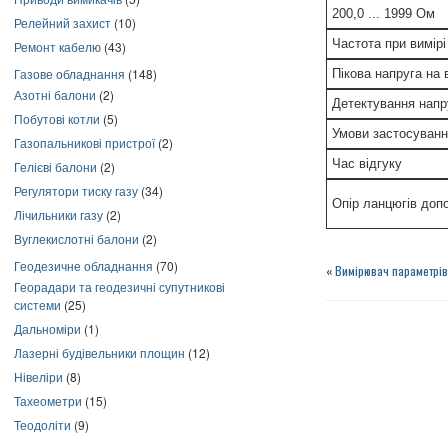
200,0 ... 1999 Ом
Релейний захист
(10)
Частота при вимірі
Ремонт кабелю
(43)
Газове обладнання
(148)
Пікова напруга на
Азотні балони
(2)
Детектування напр
Побутові котли
(5)
Умови застосуван
Газопальникові пристрої
(2)
Час відгуку
Гелієві балони
(2)
Регулятори тиску газу
(34)
Опір ланцюгів доп
Лічильники газу
(2)
Вуглекислотні балони
(2)
Геодезичне обладнання
(70)
«
Вимірювач параметрі
Георадари та геодезичні супутникові
системи
(25)
Дальноміри
(1)
Лазерні будівельники площин
(12)
Нівеліри
(8)
Тахеометри
(15)
Теодоліти
(9)