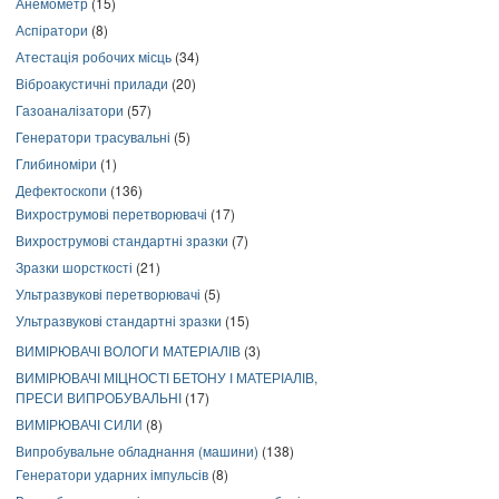
Анемометр
(15)
Аспіратори
(8)
Атестація робочих місць
(34)
Віброакустичні прилади
(20)
Газоаналізатори
(57)
Генератори трасувальні
(5)
Глибиноміри
(1)
Дефектоскопи
(136)
Вихрострумові перетворювачі
(17)
Вихрострумові стандартні зразки
(7)
Зразки шорсткості
(21)
Ультразвукові перетворювачі
(5)
Ультразвукові стандартні зразки
(15)
ВИМІРЮВАЧІ ВОЛОГИ МАТЕРІАЛІВ
(3)
ВИМІРЮВАЧІ МІЦНОСТІ БЕТОНУ І МАТЕРІАЛІВ,
ПРЕСИ ВИПРОБУВАЛЬНІ
(17)
ВИМІРЮВАЧІ СИЛИ
(8)
Випробувальне обладнання (машини)
(138)
Генератори ударних імпульсів
(8)