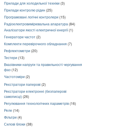
Прилади для холодильної техніки
(3)
Прилади контролю рідин
(25)
Програмовані логічні контролери
(15)
Радіоелектровимірювальна апаратура
(84)
Аналізатори якості електричної енергії
(1)
Генератори частот
(2)
Комплекти перевірочного обладнання
(7)
Рефлектометри
(20)
Тестери
(13)
Вказівники напруги та правильності чергування
фаз
(12)
Частотоміри
(2)
Реєстратори паперові
(2)
Реєстратори електронні (безпаперові
самописці)
(26)
Регулювання технологічних параметрів
(16)
Реле
(14)
Фільтри
(4)
Силові блоки
(38)