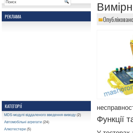
Вимірн
РЕКЛАМА
Опубліковано
КАТЕГОРІЇ
несправност
MDS-модулі віддаленого введення-виводу
(2)
Функції т
Автомобільні агрегати
(24)
Алкотестери
(5)
У тестерах