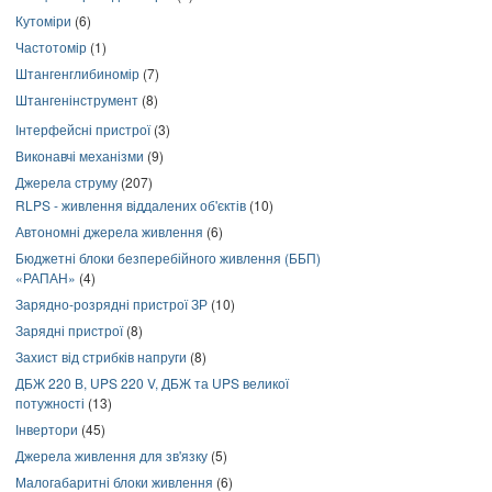
Кутоміри
(6)
Частотомір
(1)
Штангенглибиномір
(7)
Штангенінструмент
(8)
Інтерфейсні пристрої
(3)
Виконавчі механізми
(9)
Джерела струму
(207)
RLPS - живлення віддалених об'єктів
(10)
Автономні джерела живлення
(6)
Бюджетні блоки безперебійного живлення (ББП)
«РАПАН»
(4)
Зарядно-розрядні пристрої ЗР
(10)
Зарядні пристрої
(8)
Захист від стрибків напруги
(8)
ДБЖ 220 В, UPS 220 V, ДБЖ та UPS великої
потужності
(13)
Інвертори
(45)
Джерела живлення для зв'язку
(5)
Малогабаритні блоки живлення
(6)