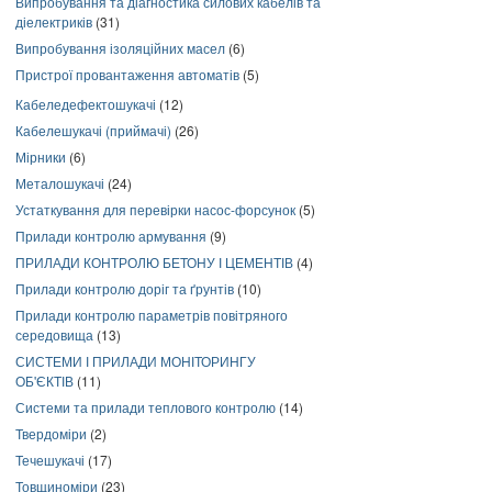
Випробування та діагностика силових кабелів та
діелектриків
(31)
Випробування ізоляційних масел
(6)
Пристрої провантаження автоматів
(5)
Кабеледефектошукачі
(12)
Кабелешукачі (приймачі)
(26)
Мірники
(6)
Металошукачі
(24)
Устаткування для перевірки насос-форсунок
(5)
Прилади контролю армування
(9)
ПРИЛАДИ КОНТРОЛЮ БЕТОНУ І ЦЕМЕНТІВ
(4)
Прилади контролю доріг та ґрунтів
(10)
Прилади контролю параметрів повітряного
середовища
(13)
СИСТЕМИ І ПРИЛАДИ МОНІТОРИНГУ
ОБ'ЄКТІВ
(11)
Системи та прилади теплового контролю
(14)
Твердоміри
(2)
Течешукачі
(17)
Товщиноміри
(23)