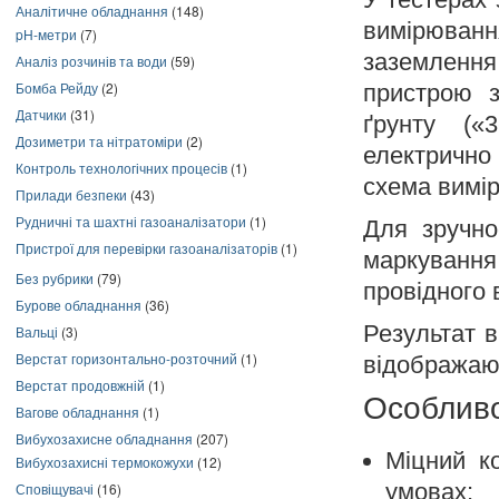
Аналітичне обладнання
(148)
вимірюванн
pH-метри
(7)
заземленн
Аналіз розчинів та води
(59)
Бомба Рейду
(2)
пристрою з
Датчики
(31)
ґрунту («
Дозиметри та нітратоміри
(2)
електрично
Контроль технологічних процесів
(1)
схема вимі
Прилади безпеки
(43)
Рудничні та шахтні газоаналізатори
(1)
Для зручно
Пристрої для перевірки газоаналізаторів
(1)
маркування,
Без рубрики
(79)
провідного 
Бурове обладнання
(36)
Результат 
Вальці
(3)
Верстат горизонтально-розточний
(1)
відображают
Верстат продовжній
(1)
Особливо
Вагове обладнання
(1)
Вибухозахисне обладнання
(207)
Міцний к
Вибухозахисні термокожухи
(12)
умовах;
Сповіщувачі
(16)