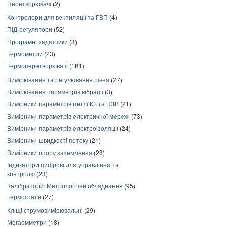
Перетворювачі
(2)
Контролери для вентиляції та ГВП
(4)
ПІД-регулятори
(52)
Програмні задатчики
(3)
Термометри
(23)
Термоперетворювачі
(181)
Вимірювання та регулювання рівня
(27)
Вимірювання параметрів вібрації
(3)
Вимірники параметрів петлі КЗ та ПЗВ
(21)
Вимірники параметрів електричної мережі
(73)
Вимірники параметрів електроізоляції
(24)
Вимірники швидкості потоку
(21)
Вимірники опору заземлення
(28)
Індикатори цифрові для управління та
контролю
(23)
Калібратори. Метрологічне обладнання
(95)
Термостати
(27)
Кліщі струмовимірювальні
(29)
Мегаомметри
(18)