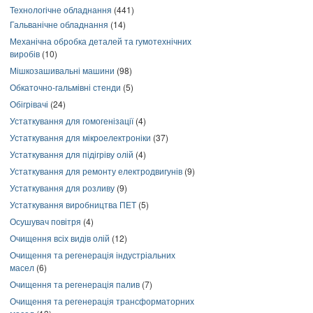
Технологічне обладнання
(441)
Гальванічне обладнання
(14)
Механічна обробка деталей та гумотехнічних
виробів
(10)
Мішкозашивальні машини
(98)
Обкаточно-гальмівні стенди
(5)
Обігрівачі
(24)
Устаткування для гомогенізації
(4)
Устаткування для мікроелектроніки
(37)
Устаткування для підігріву олій
(4)
Устаткування для ремонту електродвигунів
(9)
Устаткування для розливу
(9)
Устаткування виробництва ПЕТ
(5)
Осушувач повітря
(4)
Очищення всіх видів олій
(12)
Очищення та регенерація індустріальних
масел
(6)
Очищення та регенерація палив
(7)
Очищення та регенерація трансформаторних