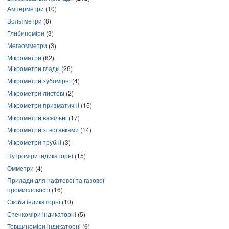
Амперметри
(10)
Вольтметри
(8)
Глибиноміри
(3)
Мегаомметри
(3)
Мікрометри
(82)
Мікрометри гладкі
(26)
Мікрометри зубомірні
(4)
Мікрометри листові
(2)
Мікрометри призматичні
(15)
Мікрометри важільні
(17)
Мікрометри зі вставками
(14)
Мікрометри трубні
(3)
Нутроміри індикаторні
(15)
Омметри
(4)
Прилади для нафтової та газової
промисловості
(16)
Скоби індикаторні
(10)
Стенкоміри індикаторні
(5)
Товщиноміри індикаторні
(6)