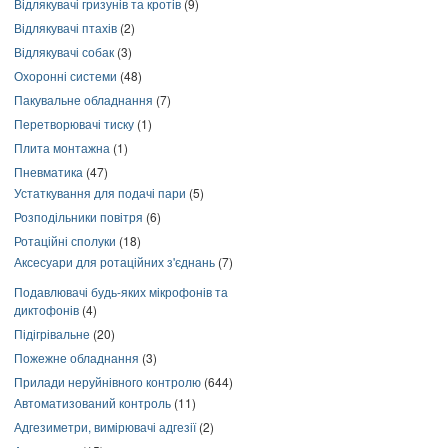
Відлякувачі гризунів та кротів
(9)
Відлякувачі птахів
(2)
Відлякувачі собак
(3)
Охоронні системи
(48)
Пакувальне обладнання
(7)
Перетворювачі тиску
(1)
Плита монтажна
(1)
Пневматика
(47)
Устаткування для подачі пари
(5)
Розподільники повітря
(6)
Ротаційні сполуки
(18)
Аксесуари для ротаційних з'єднань
(7)
Подавлювачі будь-яких мікрофонів та
диктофонів
(4)
Підігрівальне
(20)
Пожежне обладнання
(3)
Прилади неруйнівного контролю
(644)
Автоматизований контроль
(11)
Адгезиметри, вимірювачі адгезії
(2)