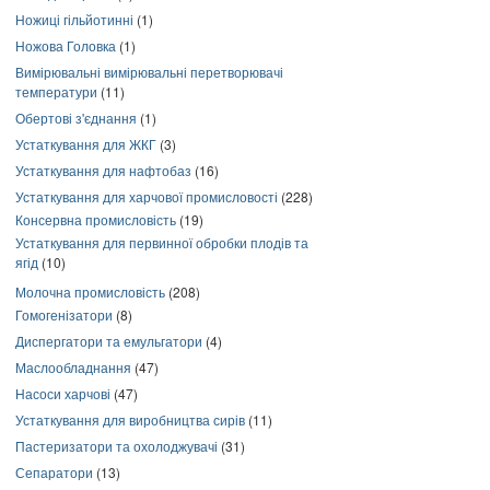
Ножиці гільйотинні
(1)
Ножова Головка
(1)
Вимірювальні вимірювальні перетворювачі
температури
(11)
Обертові з'єднання
(1)
Устаткування для ЖКГ
(3)
Устаткування для нафтобаз
(16)
Устаткування для харчової промисловості
(228)
Консервна промисловість
(19)
Устаткування для первинної обробки плодів та
ягід
(10)
Молочна промисловість
(208)
Гомогенізатори
(8)
Диспергатори та емульгатори
(4)
Маслообладнання
(47)
Насоси харчові
(47)
Устаткування для виробництва сирів
(11)
Пастеризатори та охолоджувачі
(31)
Сепаратори
(13)