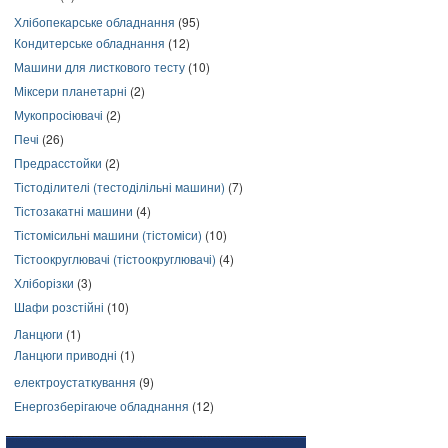
Хлібопекарське обладнання
(95)
Кондитерське обладнання
(12)
Машини для листкового тесту
(10)
Міксери планетарні
(2)
Мукопросіювачі
(2)
Печі
(26)
Предрасстойки
(2)
Тістоділителі (тестоділільні машини)
(7)
Тістозакатні машини
(4)
Тістомісильні машини (тістоміси)
(10)
Тістоокруглювачі (тістоокруглювачі)
(4)
Хліборізки
(3)
Шафи розстійні
(10)
Ланцюги
(1)
Ланцюги приводні
(1)
електроустаткування
(9)
Енергозберігаюче обладнання
(12)