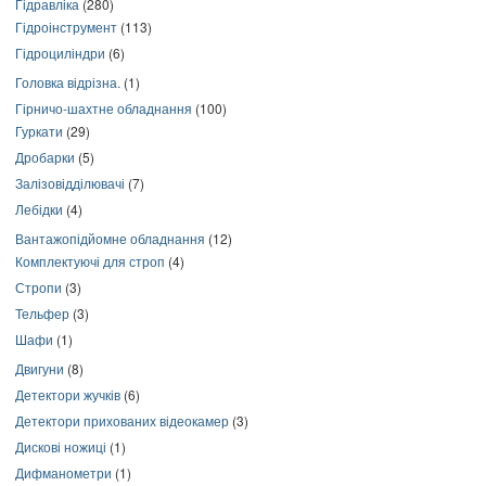
Гідравліка
(280)
Гідроінструмент
(113)
Гідроциліндри
(6)
Головка відрізна.
(1)
Гірничо-шахтне обладнання
(100)
Гуркати
(29)
Дробарки
(5)
Залізовідділювачі
(7)
Лебідки
(4)
Вантажопідйомне обладнання
(12)
Комплектуючі для строп
(4)
Стропи
(3)
Тельфер
(3)
Шафи
(1)
Двигуни
(8)
Детектори жучків
(6)
Детектори прихованих відеокамер
(3)
Дискові ножиці
(1)
Дифманометри
(1)