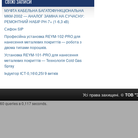
СВІЖІ ЗАПИСИ
МУФТА КАБЕЛЬНА БАГАТОФУНКЦІОНАЛЬНА
МКМ-2002 — АНАЛОГ ЗАМІНА НА СУЧАСНУ:
РЕМОНТНИЙ НАБІР РН-7+ (1-6,3 кВ)
Сифон SIP
Професійна установка REYM-102-PRO для
нанесення металевих покриттів — робота з
двома типами порошків.
Установка REYM-101-PRO для нанесення
металевих покриттів — Технологія Cold Gas
Spray
Індуктор ІСТ-0,16\0,25І 9 витків
Усі права захищені. ©
ТОВ 
60 queries в 0,117 seconds.