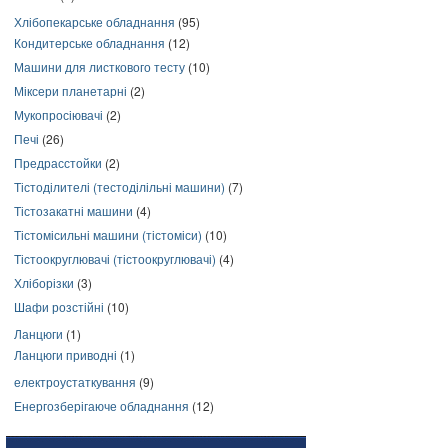
Хлібопекарське обладнання
(95)
Кондитерське обладнання
(12)
Машини для листкового тесту
(10)
Міксери планетарні
(2)
Мукопросіювачі
(2)
Печі
(26)
Предрасстойки
(2)
Тістоділителі (тестоділільні машини)
(7)
Тістозакатні машини
(4)
Тістомісильні машини (тістоміси)
(10)
Тістоокруглювачі (тістоокруглювачі)
(4)
Хліборізки
(3)
Шафи розстійні
(10)
Ланцюги
(1)
Ланцюги приводні
(1)
електроустаткування
(9)
Енергозберігаюче обладнання
(12)