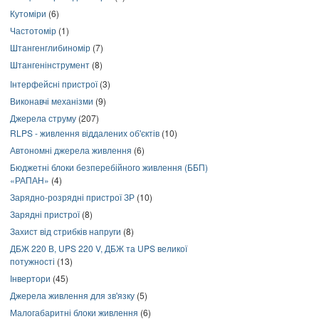
Кутоміри
(6)
Частотомір
(1)
Штангенглибиномір
(7)
Штангенінструмент
(8)
Інтерфейсні пристрої
(3)
Виконавчі механізми
(9)
Джерела струму
(207)
RLPS - живлення віддалених об'єктів
(10)
Автономні джерела живлення
(6)
Бюджетні блоки безперебійного живлення (ББП)
«РАПАН»
(4)
Зарядно-розрядні пристрої ЗР
(10)
Зарядні пристрої
(8)
Захист від стрибків напруги
(8)
ДБЖ 220 В, UPS 220 V, ДБЖ та UPS великої
потужності
(13)
Інвертори
(45)
Джерела живлення для зв'язку
(5)
Малогабаритні блоки живлення
(6)