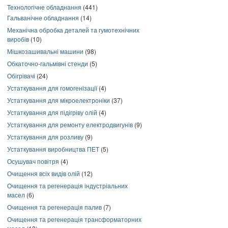
Технологічне обладнання
(441)
Гальванічне обладнання
(14)
Механічна обробка деталей та гумотехнічних
виробів
(10)
Мішкозашивальні машини
(98)
Обкаточно-гальмівні стенди
(5)
Обігрівачі
(24)
Устаткування для гомогенізації
(4)
Устаткування для мікроелектроніки
(37)
Устаткування для підігріву олій
(4)
Устаткування для ремонту електродвигунів
(9)
Устаткування для розливу
(9)
Устаткування виробництва ПЕТ
(5)
Осушувач повітря
(4)
Очищення всіх видів олій
(12)
Очищення та регенерація індустріальних
масел
(6)
Очищення та регенерація палив
(7)
Очищення та регенерація трансформаторних