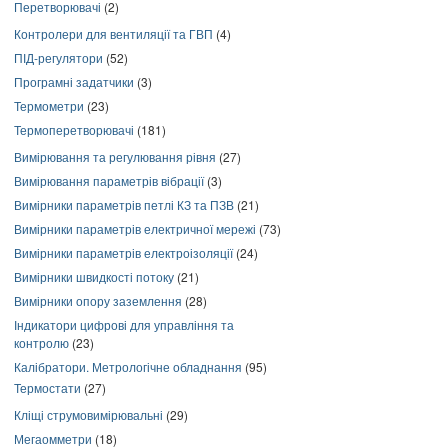
Перетворювачі
(2)
Контролери для вентиляції та ГВП
(4)
ПІД-регулятори
(52)
Програмні задатчики
(3)
Термометри
(23)
Термоперетворювачі
(181)
Вимірювання та регулювання рівня
(27)
Вимірювання параметрів вібрації
(3)
Вимірники параметрів петлі КЗ та ПЗВ
(21)
Вимірники параметрів електричної мережі
(73)
Вимірники параметрів електроізоляції
(24)
Вимірники швидкості потоку
(21)
Вимірники опору заземлення
(28)
Індикатори цифрові для управління та
контролю
(23)
Калібратори. Метрологічне обладнання
(95)
Термостати
(27)
Кліщі струмовимірювальні
(29)
Мегаомметри
(18)