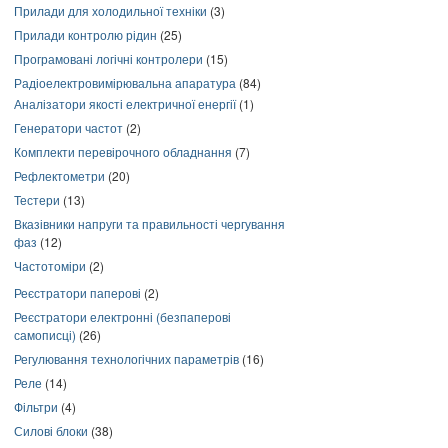
Прилади для холодильної техніки
(3)
Прилади контролю рідин
(25)
Програмовані логічні контролери
(15)
Радіоелектровимірювальна апаратура
(84)
Аналізатори якості електричної енергії
(1)
Генератори частот
(2)
Комплекти перевірочного обладнання
(7)
Рефлектометри
(20)
Тестери
(13)
Вказівники напруги та правильності чергування
фаз
(12)
Частотоміри
(2)
Реєстратори паперові
(2)
Реєстратори електронні (безпаперові
самописці)
(26)
Регулювання технологічних параметрів
(16)
Реле
(14)
Фільтри
(4)
Силові блоки
(38)