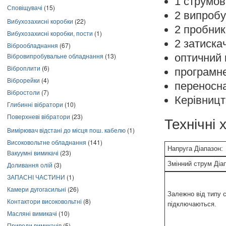
1 струмов
Сповіщувачі
(15)
2 випробу
Вибухозахисні коробки
(22)
2 пробник
Вибухозахисні коробки, пости
(1)
2 затиска
Віброобладнання
(67)
оптичний
Вібровипробувальне обладнання
(13)
Віброплити
(6)
програмне
Віброрейки
(4)
переносна
Вібростоли
(7)
Керівницт
Глибинні вібратори
(10)
Поверхневі вібратори
(23)
Технічні
Вимірювач відстані до місця пош. кабелю
(1)
Високовольтне обладнання
(141)
Напруга Діапазон:
Вакуумні вимикачі
(23)
Змінний струм Діа
Доливання олій
(3)
ЗАПАСНІ ЧАСТИНИ
(1)
Камери дугогасильні
(26)
Залежно від типу 
Контактори високовольтні
(8)
підключаються.
Масляні вимикачі
(10)
Приводи вимикачів
(5)