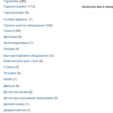
Гідравліка
(280)
Гідроінструмент
(113)
Аналізатор якості елект
Гідроциліндри
(6)
Головка відрізна.
(1)
Гірничо-шахтне обладнання
(100)
Гуркати
(29)
Дробарки
(5)
Залізовідділювачі
(7)
Лебідки
(4)
Вантажопідйомне обладнання
(12)
Комплектуючі для строп
(4)
Стропи
(3)
Тельфер
(3)
Шафи
(1)
Двигуни
(8)
Детектори жучків
(6)
Детектори прихованих відеокамер
(3)
Дискові ножиці
(1)
Дифманометри
(1)