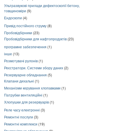
Ультразвукові прилади дефектоскопії бетону,
товщиноміри
(9)
Ендоскопи
(4)
Привід постійного струму
(8)
Пробовідбірники
(23)
Пробовідбірники для нафтопродуктів
(23)
програмне забезпечення
(1)
інше
(13)
Розмотувачі рулонів
(1)
Реєстратори. Системи збору даних
(2)
Резервуарне обладнання
(5)
Клапани дихальні
(1)
Механізми керування хлопавками
(1)
Патрубки вентиляційні
(1)
Хлопушки для резервуарів
(1)
Реле часу електронні
(3)
Ремонтні послуги
(3)
Ремонтні комплекси
(19)
Рентгенівське обладнання
(9)