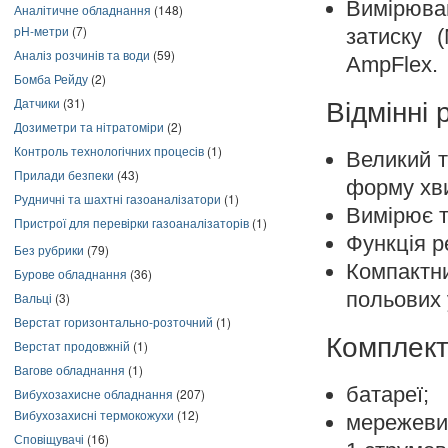
Вимірюва
Аналітичне обладнання
(148)
pH-метри
(7)
затиску 
Аналіз розчинів та води
(59)
AmpFlex.
Бомба Рейду
(2)
Датчики
(31)
Відмінні 
Дозиметри та нітратоміри
(2)
Контроль технологічних процесів
(1)
Великий т
Прилади безпеки
(43)
форму хви
Рудничні та шахтні газоаналізатори
(1)
Вимірює та
Пристрої для перевірки газоаналізаторів
(1)
Функція ре
Без рубрики
(79)
Компактн
Бурове обладнання
(36)
польових 
Вальці
(3)
Верстат горизонтально-розточний
(1)
Комплект
Верстат продовжній
(1)
Вагове обладнання
(1)
батареї;
Вибухозахисне обладнання
(207)
Вибухозахисні термокожухи
(12)
мережевий
Сповіщувачі
(16)