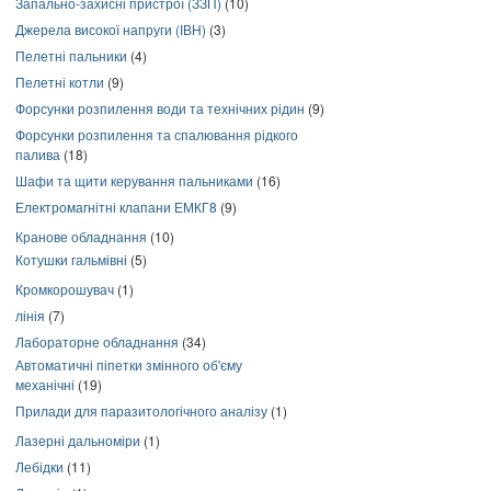
Запально-захисні пристрої (ЗЗП)
(10)
Джерела високої напруги (ІВН)
(3)
Пелетні пальники
(4)
Пелетні котли
(9)
Форсунки розпилення води та технічних рідин
(9)
Форсунки розпилення та спалювання рідкого
палива
(18)
Шафи та щити керування пальниками
(16)
Електромагнітні клапани ЕМКГ8
(9)
Кранове обладнання
(10)
Котушки гальмівні
(5)
Кромкорошувач
(1)
лінія
(7)
Лабораторне обладнання
(34)
Автоматичні піпетки змінного об'єму
механічні
(19)
Прилади для паразитологічного аналізу
(1)
Лазерні дальноміри
(1)
Лебідки
(11)