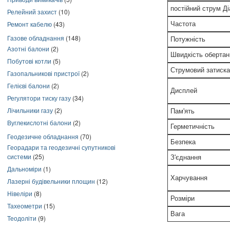
постійний струм Д
Релейний захист
(10)
Ремонт кабелю
(43)
Частота
Газове обладнання
(148)
Потужність
Азотні балони
(2)
Швидкість обертан
Побутові котли
(5)
Струмовий затиск
Газопальникові пристрої
(2)
Гелієві балони
(2)
Дисплей
Регулятори тиску газу
(34)
Лічильники газу
(2)
Пам'ять
Вуглекислотні балони
(2)
Герметичність
Геодезичне обладнання
(70)
Безпека
Георадари та геодезичні супутникові
системи
(25)
З'єднання
Дальноміри
(1)
Харчування
Лазерні будівельники площин
(12)
Нівеліри
(8)
Розміри
Тахеометри
(15)
Вага
Теодоліти
(9)