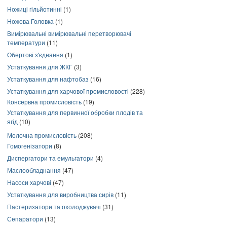
Ножиці гільйотинні
(1)
Ножова Головка
(1)
Вимірювальні вимірювальні перетворювачі
температури
(11)
Обертові з'єднання
(1)
Устаткування для ЖКГ
(3)
Устаткування для нафтобаз
(16)
Устаткування для харчової промисловості
(228)
Консервна промисловість
(19)
Устаткування для первинної обробки плодів та
ягід
(10)
Молочна промисловість
(208)
Гомогенізатори
(8)
Диспергатори та емульгатори
(4)
Маслообладнання
(47)
Насоси харчові
(47)
Устаткування для виробництва сирів
(11)
Пастеризатори та охолоджувачі
(31)
Сепаратори
(13)