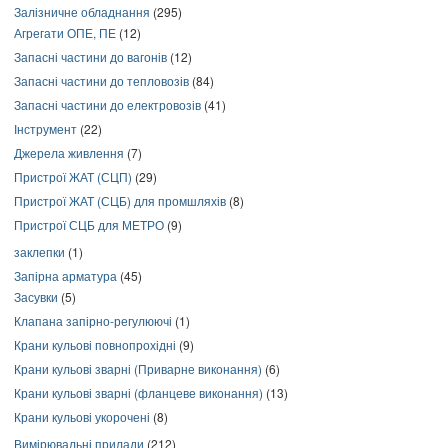
Залізничне обладнання
(295)
Агрегати ОПЕ, ПЕ
(12)
Запасні частини до вагонів
(12)
Запасні частини до тепловозів
(84)
Запасні частини до електровозів
(41)
Інструмент
(22)
Джерела живлення
(7)
Пристрої ЖАТ (СЦП)
(29)
Пристрої ЖАТ (СЦБ) для промшляхів
(8)
Пристрої СЦБ для МЕТРО
(9)
заклепки
(1)
Запірна арматура
(45)
Засувки
(5)
Клапана запірно-регулюючі
(1)
Крани кульові повнопрохідні
(9)
Крани кульові зварні (Приварне виконання)
(6)
Крани кульові зварні (фланцеве виконання)
(13)
Крани кульові укорочені
(8)
Вимірювальні прилади
(212)