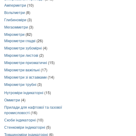
Амперметри
(10)
Вольтметри
(8)
Глибиноміри
(3)
Мегаомметри
(3)
Мікрометри
(82)
Мікрометри гладкі
(26)
Мікрометри зубомірні
(4)
Мікрометри листові
(2)
Мікрометри призматичні
(15)
Мікрометри важільні
(17)
Мікрометри зі вставками
(14)
Мікрометри трубні
(3)
Нутроміри індикаторні
(15)
Омметри
(4)
Прилади для нафтової та газової
промисловості
(16)
Скоби індикаторні
(10)
Стенкоміри індикаторні
(5)
Товщиноміри індикаторні
(6)