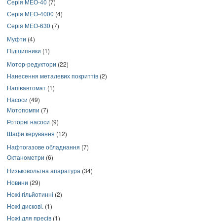
Серія МЕО-40
(7)
Серія МЕО-4000
(4)
Серія МЕО-630
(7)
Муфти
(4)
Підшипники
(1)
Мотор-редуктори
(22)
Нанесення металевих покриттів
(2)
Напівавтомат
(1)
Насоси
(49)
Мотопомпи
(7)
Роторні насоси
(9)
Шафи керування
(12)
Нафтогазове обладнання
(7)
Октанометри
(6)
Низьковольтна апаратура
(34)
Новини
(29)
Ножі гільйотинні
(2)
Ножі дискові.
(1)
Ножі для пресів
(1)