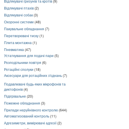
Відлякувачі гризунів та кротів
(9)
Відлякувачі птахів
(2)
Відлякувачі собак
(3)
Охоронні системи
(48)
Пакувальне обладнання
(7)
Перетворювачі тиску
(1)
Плита монтажна
(1)
Пневматика
(47)
Устаткування для подачі пари
(5)
Розподільники повітря
(6)
Ротаційні сполуки
(18)
Аксесуари для ротаційних з'єднань
(7)
Подавлювачі будь-яких мікрофонів та
диктофонів
(4)
Підігрівальне
(20)
Пожежне обладнання
(3)
Прилади неруйнівного контролю
(644)
Автоматизований контроль
(11)
Адгезиметри, вимірювачі адгезії
(2)