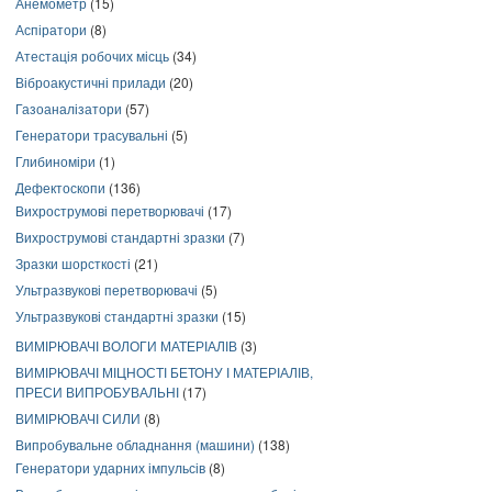
Анемометр
(15)
Аспіратори
(8)
Атестація робочих місць
(34)
Віброакустичні прилади
(20)
Газоаналізатори
(57)
Генератори трасувальні
(5)
Глибиноміри
(1)
Дефектоскопи
(136)
Вихрострумові перетворювачі
(17)
Вихрострумові стандартні зразки
(7)
Зразки шорсткості
(21)
Ультразвукові перетворювачі
(5)
Ультразвукові стандартні зразки
(15)
ВИМІРЮВАЧІ ВОЛОГИ МАТЕРІАЛІВ
(3)
ВИМІРЮВАЧІ МІЦНОСТІ БЕТОНУ І МАТЕРІАЛІВ,
ПРЕСИ ВИПРОБУВАЛЬНІ
(17)
ВИМІРЮВАЧІ СИЛИ
(8)
Випробувальне обладнання (машини)
(138)
Генератори ударних імпульсів
(8)