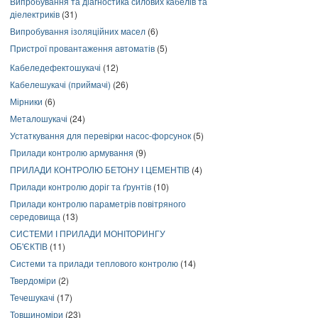
Випробування та діагностика силових кабелів та
діелектриків
(31)
Випробування ізоляційних масел
(6)
Пристрої провантаження автоматів
(5)
Кабеледефектошукачі
(12)
Кабелешукачі (приймачі)
(26)
Мірники
(6)
Металошукачі
(24)
Устаткування для перевірки насос-форсунок
(5)
Прилади контролю армування
(9)
ПРИЛАДИ КОНТРОЛЮ БЕТОНУ І ЦЕМЕНТІВ
(4)
Прилади контролю доріг та ґрунтів
(10)
Прилади контролю параметрів повітряного
середовища
(13)
СИСТЕМИ І ПРИЛАДИ МОНІТОРИНГУ
ОБ'ЄКТІВ
(11)
Системи та прилади теплового контролю
(14)
Твердоміри
(2)
Течешукачі
(17)
Товщиноміри
(23)