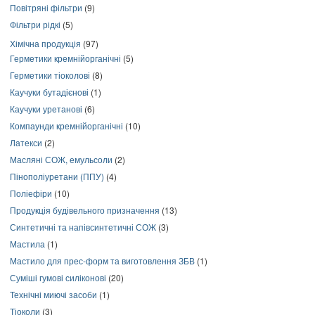
Повітряні фільтри
(9)
Фільтри рідкі
(5)
Хімічна продукція
(97)
Герметики кремнійорганічні
(5)
Герметики тіоколові
(8)
Каучуки бутадієнові
(1)
Каучуки уретанові
(6)
Компаунди кремнійорганічні
(10)
Латекси
(2)
Масляні СОЖ, емульсоли
(2)
Пінополіуретани (ППУ)
(4)
Поліефіри
(10)
Продукція будівельного призначення
(13)
Синтетичні та напівсинтетичні СОЖ
(3)
Мастила
(1)
Мастило для прес-форм та виготовлення ЗБВ
(1)
Суміші гумові силіконові
(20)
Технічні миючі засоби
(1)
Тіоколи
(3)