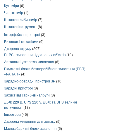
Кутоміри
(6)
Частотомір
(1)
Штангенглибиномір
(7)
Штангенінструмент
(8)
Інтерфейсні пристрої
(3)
Виконавчі механізми
(9)
Джерела струму
(207)
RLPS - живлення віддалених об'єктів
(10)
Автономні джерела живлення
(6)
Бюджетні блоки безперебійного живлення (ББП)
«РАПАН»
(4)
Зарядно-розрядні пристрої ЗР
(10)
Зарядні пристрої
(8)
Захист від стрибків напруги
(8)
ДБЖ 220 В, UPS 220 V, ДБЖ та UPS великої
потужності
(13)
Інвертори
(45)
Джерела живлення для зв'язку
(5)
Малогабаритні блоки живлення
(6)