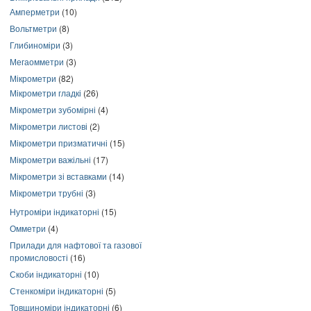
Амперметри
(10)
Вольтметри
(8)
Глибиноміри
(3)
Мегаомметри
(3)
Мікрометри
(82)
Мікрометри гладкі
(26)
Мікрометри зубомірні
(4)
Мікрометри листові
(2)
Мікрометри призматичні
(15)
Мікрометри важільні
(17)
Мікрометри зі вставками
(14)
Мікрометри трубні
(3)
Нутроміри індикаторні
(15)
Омметри
(4)
Прилади для нафтової та газової
промисловості
(16)
Скоби індикаторні
(10)
Стенкоміри індикаторні
(5)
Товщиноміри індикаторні
(6)