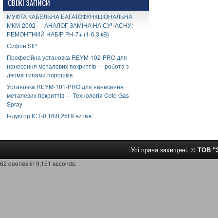
СВІЖІ ЗАПИСИ
МУФТА КАБЕЛЬНА БАГАТОФУНКЦІОНАЛЬНА
МКМ-2002 — АНАЛОГ ЗАМІНА НА СУЧАСНУ:
РЕМОНТНИЙ НАБІР РН-7+ (1-6,3 кВ)
Сифон SIP
Професійна установка REYM-102-PRO для
нанесення металевих покриттів — робота з
двома типами порошків.
Установка REYM-101-PRO для нанесення
металевих покриттів — Технологія Cold Gas
Spray
Індуктор ІСТ-0,16\0,25І 9 витків
Усі права захищені. ©
ТОВ 
62 queries in 0,151 seconds.