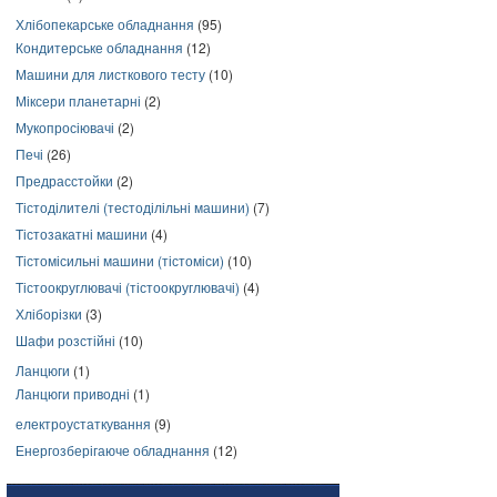
Хлібопекарське обладнання
(95)
Кондитерське обладнання
(12)
Машини для листкового тесту
(10)
Міксери планетарні
(2)
Мукопросіювачі
(2)
Печі
(26)
Предрасстойки
(2)
Тістоділителі (тестоділільні машини)
(7)
Тістозакатні машини
(4)
Тістомісильні машини (тістоміси)
(10)
Тістоокруглювачі (тістоокруглювачі)
(4)
Хліборізки
(3)
Шафи розстійні
(10)
Ланцюги
(1)
Ланцюги приводні
(1)
електроустаткування
(9)
Енергозберігаюче обладнання
(12)