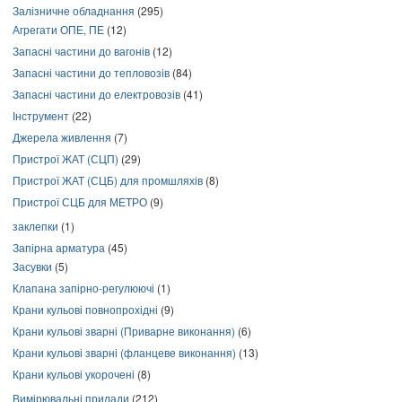
Залізничне обладнання
(295)
Агрегати ОПЕ, ПЕ
(12)
Запасні частини до вагонів
(12)
Запасні частини до тепловозів
(84)
Запасні частини до електровозів
(41)
Інструмент
(22)
Джерела живлення
(7)
Пристрої ЖАТ (СЦП)
(29)
Пристрої ЖАТ (СЦБ) для промшляхів
(8)
Пристрої СЦБ для МЕТРО
(9)
заклепки
(1)
Запірна арматура
(45)
Засувки
(5)
Клапана запірно-регулюючі
(1)
Крани кульові повнопрохідні
(9)
Крани кульові зварні (Приварне виконання)
(6)
Крани кульові зварні (фланцеве виконання)
(13)
Крани кульові укорочені
(8)
Вимірювальні прилади
(212)