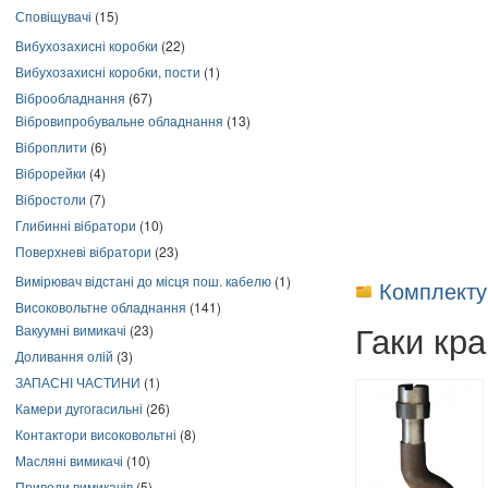
Сповіщувачі
(15)
Вибухозахисні коробки
(22)
Вибухозахисні коробки, пости
(1)
Віброобладнання
(67)
Вібровипробувальне обладнання
(13)
Віброплити
(6)
Віброрейки
(4)
Вібростоли
(7)
Глибинні вібратори
(10)
Поверхневі вібратори
(23)
Вимірювач відстані до місця пош. кабелю
(1)
Комплекту
Високовольтне обладнання
(141)
Гаки кра
Вакуумні вимикачі
(23)
Доливання олій
(3)
ЗАПАСНІ ЧАСТИНИ
(1)
Камери дугогасильні
(26)
Контактори високовольтні
(8)
Масляні вимикачі
(10)
Приводи вимикачів
(5)