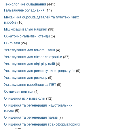
Технологічне обладнання
(441)
Гальванічне обладнання
(14)
Механічна обробка деталей та гумотехнічних
виробів
(10)
Мішкозашивальні машини
(98)
Обкаточно-гальмівні стенди
(5)
Обігрівачі
(24)
Устаткування для гомогенізації
(4)
Устаткування для мікроелектроніки
(37)
Устаткування для підігріву олій
(4)
Устаткування для ремонту електродвигунів
(9)
Устаткування для розливу
(9)
Устаткування виробництва ПЕТ
(5)
Осушувач повітря
(4)
Очищення всіх видів олій
(12)
Очищення та регенерація індустріальних
масел
(6)
Очищення та регенерація палив
(7)
Очищення та регенерація трансформаторних