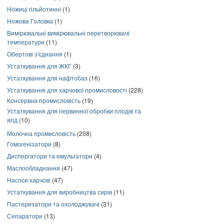
Ножиці гільйотинні
(1)
Ножова Головка
(1)
Вимірювальні вимірювальні перетворювачі
температури
(11)
Обертові з'єднання
(1)
Устаткування для ЖКГ
(3)
Устаткування для нафтобаз
(16)
Устаткування для харчової промисловості
(228)
Консервна промисловість
(19)
Устаткування для первинної обробки плодів та
ягід
(10)
Молочна промисловість
(208)
Гомогенізатори
(8)
Диспергатори та емульгатори
(4)
Маслообладнання
(47)
Насоси харчові
(47)
Устаткування для виробництва сирів
(11)
Пастеризатори та охолоджувачі
(31)
Сепаратори
(13)