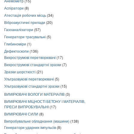
Анемометр
(15)
Аспіратори
(8)
Атестація робочих місць
(34)
Віброакустичні прилади
(20)
Газоаналізатори
(57)
Генератори трасувальні
(5)
Глибиноміри
(1)
Дефектоскопи
(136)
Вихрострумові перетворювачі
(17)
Вихрострумові стандартні зразки
(7)
Зразки шорсткості
(21)
Ультразвукові перетворювачі
(5)
Ультразвукові стандартні зразки
(15)
ВИМІРЮВАЧІ ВОЛОГИ МАТЕРІАЛІВ
(3)
ВИМІРЮВАЧІ МІЦНОСТІ БЕТОНУ І МАТЕРІАЛІВ,
ПРЕСИ ВИПРОБУВАЛЬНІ
(17)
ВИМІРЮВАЧІ СИЛИ
(8)
Випробувальне обладнання (машини)
(138)
Генератори ударних імпульсів
(8)