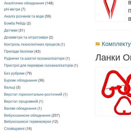
Аналітичне обладнання
(148)
pH-метри
(7)
Аналіз розчинів та води
(59)
Бомба Рейду
(2)
Датчики
(31)
Дозиметри та нітратоміри
(2)
Комплекту
Контроль технологічних процесів
(1)
Прилади безпеки
(43)
Ланки Ов
Рудничні та шахтні газоаналізатори
(1)
Пристрої для перевірки газоаналізаторів
(1)
Без рубрики
(79)
Бурове обладнання
(36)
Вальці
(3)
Верстат горизонтально-розточний
(1)
Верстат продовжній
(1)
Вагове обладнання
(1)
Вибухозахисне обладнання
(207)
Вибухозахисні термокожухи
(12)
Сповіщувачі
(16)