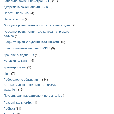
Запально-захисні пристрої (ЗЗП)
(10)
Джерела високої напруги (ІВН)
(3)
Пелетні пальники
(4)
Пелетні котли
(9)
Форсунки розпилення води та технічних рідин
(9)
Форсунки розпилення та спалювання рідкого
палива
(18)
Шафи та щити керування пальниками
(16)
Електромагнітні клапани ЕМКГ8
(9)
Кранове обладнання
(10)
Котушки гальмівні
(5)
Кромкорошувач
(1)
лінія
(7)
Лабораторне обладнання
(34)
Автоматичні піпетки змінного об'єму
механічні
(19)
Прилади для паразитологічного аналізу
(1)
Лазерні дальноміри
(1)
Лебідки
(11)