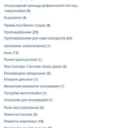
Ультразвукові прилади дефектоскопії бетону,
товщиноміри
(9)
Ендоскопи
(4)
Привід постійного струму
(8)
Пробовідбірники
(23)
Пробовідбірники для нафтопродуктів
(23)
програмне забезпечення
(1)
інше
(13)
Розмотувачі рулонів
(1)
Реєстратори. Системи збору даних
(2)
Резервуарне обладнання
(5)
Клапани дихальні
(1)
Механізми керування хлопавками
(1)
Патрубки вентиляційні
(1)
Хлопушки для резервуарів
(1)
Реле часу електронні
(3)
Ремонтні послуги
(3)
Ремонтні комплекси
(19)
Рентгенівське обладнання
(9)