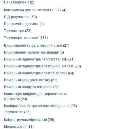
Перетворювачі
(2)
Контролери для вентиляції та ГВП
(4)
ПІД-регулятори
(52)
Програмні задатчики
(3)
Термометри
(23)
Термоперетворювачі
(181)
Вимірювання та регулювання рівня
(27)
Вимірювання параметрів вібрації
(3)
Вимірники параметрів петлі КЗ та ПЗВ
(21)
Вимірники параметрів електричної мережі
(73)
Вимірники параметрів електроізоляції
(24)
Вимірники швидкості потоку
(21)
Вимірники опору заземлення
(28)
Індикатори цифрові для управління та
контролю
(23)
Калібратори. Метрологічне обладнання
(95)
Термостати
(27)
Кліщі струмовимірювальні
(29)
Мегаомметри
(18)