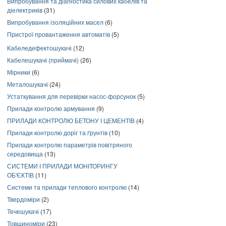
Випробування та діагностика силових кабелів та
діелектриків
(31)
Випробування ізоляційних масел
(6)
Пристрої провантаження автоматів
(5)
Кабеледефектошукачі
(12)
Кабелешукачі (приймачі)
(26)
Мірники
(6)
Металошукачі
(24)
Устаткування для перевірки насос-форсунок
(5)
Прилади контролю армування
(9)
ПРИЛАДИ КОНТРОЛЮ БЕТОНУ І ЦЕМЕНТІВ
(4)
Прилади контролю доріг та ґрунтів
(10)
Прилади контролю параметрів повітряного
середовища
(13)
СИСТЕМИ І ПРИЛАДИ МОНІТОРИНГУ
ОБ'ЄКТІВ
(11)
Системи та прилади теплового контролю
(14)
Твердоміри
(2)
Течешукачі
(17)
Товщиноміри
(23)