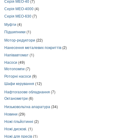
Серія МЕО-40
(7)
Серія МЕО-4000
(4)
Серія МЕО-630
(7)
Муфти
(4)
Підшипники
(1)
Мотор-редуктори
(22)
Нанесення металевих покриттів
(2)
Напівавтомат
(1)
Насоси
(49)
Мотопомпи
(7)
Роторні насоси
(9)
Шафи керування
(12)
Нафтогазове обладнання
(7)
Октанометри
(6)
Низьковольтна апаратура
(34)
Новини
(29)
Ножі гільйотинні
(2)
Ножі дискові.
(1)
Ножі для пресів
(1)