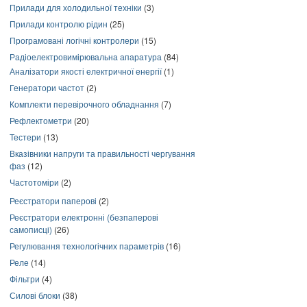
Прилади для холодильної техніки
(3)
Прилади контролю рідин
(25)
Програмовані логічні контролери
(15)
Радіоелектровимірювальна апаратура
(84)
Аналізатори якості електричної енергії
(1)
Генератори частот
(2)
Комплекти перевірочного обладнання
(7)
Рефлектометри
(20)
Тестери
(13)
Вказівники напруги та правильності чергування
фаз
(12)
Частотоміри
(2)
Реєстратори паперові
(2)
Реєстратори електронні (безпаперові
самописці)
(26)
Регулювання технологічних параметрів
(16)
Реле
(14)
Фільтри
(4)
Силові блоки
(38)