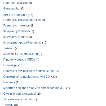
Повітряні фільтри
(9)
Фільтри рідкі
(5)
Хімічна продукція
(97)
Герметики кремнійорганічні
(5)
Герметики тіоколові
(8)
Каучуки бутадієнові
(1)
Каучуки уретанові
(6)
Компаунди кремнійорганічні
(10)
Латекси
(2)
Масляні СОЖ, емульсоли
(2)
Пінополіуретани (ППУ)
(4)
Поліефіри
(10)
Продукція будівельного призначення
(13)
Синтетичні та напівсинтетичні СОЖ
(3)
Мастила
(1)
Мастило для прес-форм та виготовлення ЗБВ
(1)
Суміші гумові силіконові
(20)
Технічні миючі засоби
(1)
Тіоколи
(3)