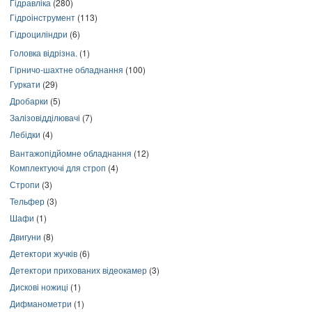
Гідравліка
(280)
Гідроінструмент
(113)
Гідроциліндри
(6)
Головка відрізна.
(1)
Гірничо-шахтне обладнання
(100)
Гуркати
(29)
Дробарки
(5)
Залізовідділювачі
(7)
Лебідки
(4)
Вантажопідйомне обладнання
(12)
Комплектуючі для строп
(4)
Стропи
(3)
Тельфер
(3)
Шафи
(1)
Двигуни
(8)
Детектори жучків
(6)
Детектори прихованих відеокамер
(3)
Дискові ножиці
(1)
Дифманометри
(1)