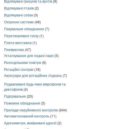
Відлякувачі гризунів та кротів
(9)
Відлякувачі птахів
(2)
Відлякувачі собак
(3)
Охоронні системи
(48)
Пакувальне обладнання
(7)
Перетворювачі тиску
(1)
Плита монтажна
(1)
Пневматика
(47)
Устаткування для подачі пари
(5)
Розподільники повітря
(6)
Ротаційні сполуки
(18)
Аксесуари для ротаційних з'єднань
(7)
Подавлювачі будь-яких мікрофонів та
диктофонів
(4)
Підігрівальне
(20)
Пожежне обладнання
(3)
Прилади неруйнівного контролю
(644)
Автоматизований контроль
(11)
Адгезиметри, вимірювачі адгезії
(2)