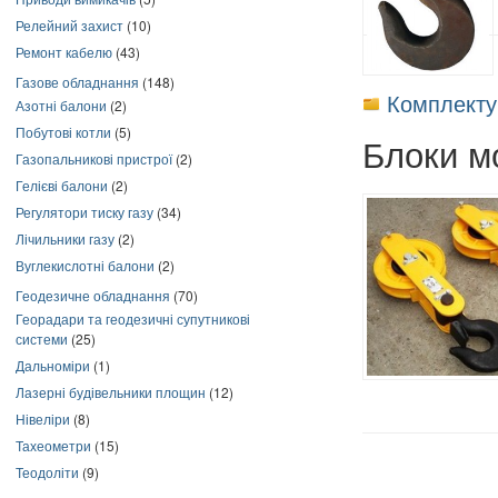
Релейний захист
(10)
Ремонт кабелю
(43)
Газове обладнання
(148)
Комплекту
Азотні балони
(2)
Побутові котли
(5)
Блоки м
Газопальникові пристрої
(2)
Гелієві балони
(2)
Регулятори тиску газу
(34)
Лічильники газу
(2)
Вуглекислотні балони
(2)
Геодезичне обладнання
(70)
Георадари та геодезичні супутникові
системи
(25)
Дальноміри
(1)
Лазерні будівельники площин
(12)
Нівеліри
(8)
Тахеометри
(15)
Теодоліти
(9)