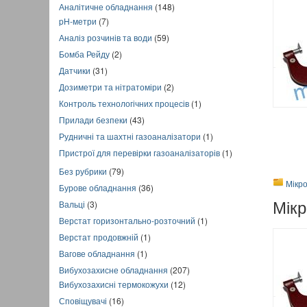
Аналітичне обладнання
(148)
pH-метри
(7)
Аналіз розчинів та води
(59)
Бомба Рейду
(2)
Датчики
(31)
Дозиметри та нітратоміри
(2)
Контроль технологічних процесів
(1)
Прилади безпеки
(43)
Рудничні та шахтні газоаналізатори
(1)
Пристрої для перевірки газоаналізаторів
(1)
Без рубрики
(79)
Мікро
Бурове обладнання
(36)
Мікр
Вальці
(3)
Верстат горизонтально-розточний
(1)
Верстат продовжній
(1)
Вагове обладнання
(1)
Вибухозахисне обладнання
(207)
Вибухозахисні термокожухи
(12)
Сповіщувачі
(16)