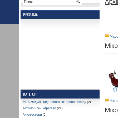
Архі
РЕКЛАМА
Мікро
Мікр
КАТЕГОРІЇ
Мікро
MDS-модулі віддаленого введення-виводу
(2)
Мікр
Автомобільні агрегати
(24)
Алкотестери
(5)