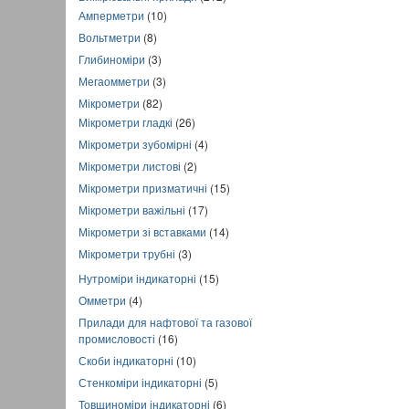
Амперметри
(10)
Вольтметри
(8)
Глибиноміри
(3)
Мегаомметри
(3)
Мікрометри
(82)
Мікрометри гладкі
(26)
Мікрометри зубомірні
(4)
Мікрометри листові
(2)
Мікрометри призматичні
(15)
Мікрометри важільні
(17)
Мікрометри зі вставками
(14)
Мікрометри трубні
(3)
Нутроміри індикаторні
(15)
Омметри
(4)
Прилади для нафтової та газової
промисловості
(16)
Скоби індикаторні
(10)
Стенкоміри індикаторні
(5)
Товщиноміри індикаторні
(6)