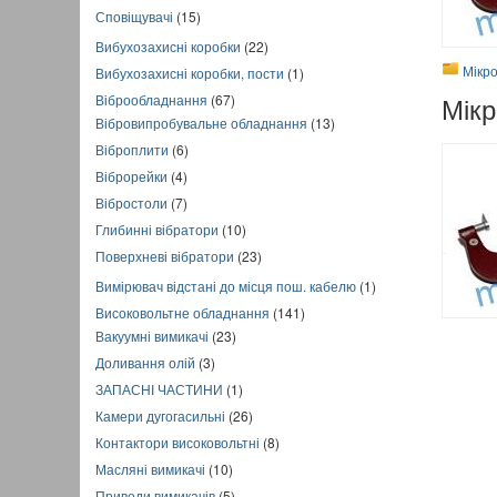
Сповіщувачі
(15)
Вибухозахисні коробки
(22)
Мікро
Вибухозахисні коробки, пости
(1)
Мікр
Віброобладнання
(67)
Вібровипробувальне обладнання
(13)
Віброплити
(6)
Віброрейки
(4)
Вібростоли
(7)
Глибинні вібратори
(10)
Поверхневі вібратори
(23)
Вимірювач відстані до місця пош. кабелю
(1)
Високовольтне обладнання
(141)
Вакуумні вимикачі
(23)
Доливання олій
(3)
ЗАПАСНІ ЧАСТИНИ
(1)
Камери дугогасильні
(26)
Контактори високовольтні
(8)
Масляні вимикачі
(10)
Приводи вимикачів
(5)