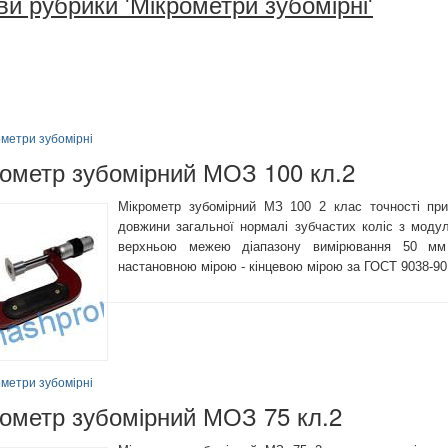
ви рубрики 'Мікрометри зубомірні'
метри зубомірні
ометр зубомірний МОЗ 100 кл.2
Мікрометр зубомірний МЗ 100 2 клас точності пр
довжини загальної нормалі зубчастих коліс з моду
верхньою межею діапазону вимірювання 50 мм 
настановною мірою - кінцевою мірою за ГОСТ 9038-90
метри зубомірні
ометр зубомірний МОЗ 75 кл.2