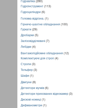
Гідравліка
(280)
Гідроінструмент
(113)
Гідроциліндри
(6)
Головка відрізна.
(1)
Гірничо-шахтне обладнання
(100)
Гуркати
(29)
Дробарки
(5)
Залізовідділювачі
(7)
Лебідки
(4)
Вантажопідйомне обладнання
(12)
Комплектуючі для строп
(4)
Стропи
(3)
Тельфер
(3)
Шафи
(1)
Двигуни
(8)
Детектори жучків
(6)
Детектори прихованих відеокамер
(3)
Дискові ножиці
(1)
Дифманометри
(1)