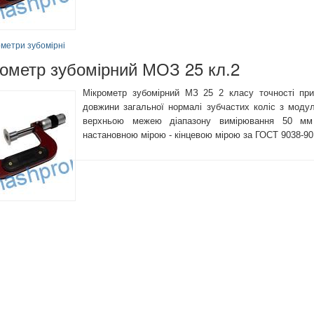
метри зубомірні
ометр зубомірний МОЗ 25 кл.2
Мікрометр зубомірний МЗ 25 2 класу точності пр
довжини загальної нормалі зубчастих коліс з моду
верхньою межею діапазону вимірювання 50 мм 
настановною мірою - кінцевою мірою за ГОСТ 9038-90