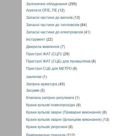
Залізничне обладнання
(295)
Агрегати ОПЕ, ПЕ
(12)
Запасні частини до вагонів
(12)
Запасні частини до тепловозів
(84)
Запасні частини до електровозів
(41)
Інструмент
(22)
Джерела живлення
(7)
Пристрої ЖАТ (СЦП)
(29)
Пристрої ЖАТ (СЦБ) для промшляхів
(8)
Пристрої СЦБ для МЕТРО
(9)
заклепки
(1)
Запірна арматура
(45)
Засувки
(5)
Клапана запірно-регулюючі
(1)
Крани кульові повнопрохідні
(9)
Крани кульові зварні (Приварне виконання)
(6)
Крани кульові зварні (фланцеве виконання)
(13)
Крани кульові укорочені
(8)
Вимірювальні прилади
(212)