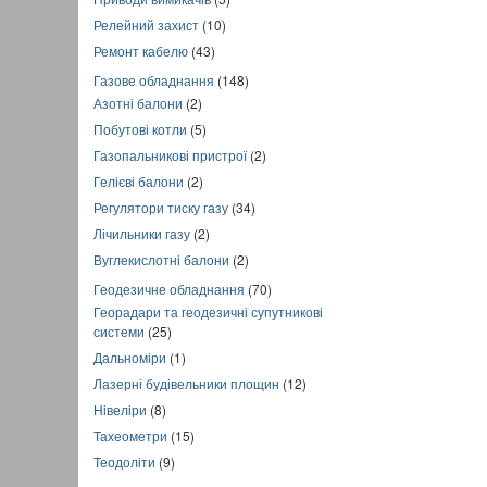
Релейний захист
(10)
Ремонт кабелю
(43)
Газове обладнання
(148)
Азотні балони
(2)
Побутові котли
(5)
Газопальникові пристрої
(2)
Гелієві балони
(2)
Регулятори тиску газу
(34)
Лічильники газу
(2)
Вуглекислотні балони
(2)
Геодезичне обладнання
(70)
Георадари та геодезичні супутникові
системи
(25)
Дальноміри
(1)
Лазерні будівельники площин
(12)
Нівеліри
(8)
Тахеометри
(15)
Теодоліти
(9)