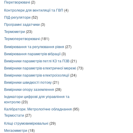
Перетворювачі
(2)
Контролери для вентиляції та ГВП
(4)
ПІД-регулятори
(52)
Програмні задатчики
(3)
Термометри
(23)
Термоперетворювачі
(181)
Вимірювання та регулювання рівня
(27)
Вимірювання параметрів вібрації
(3)
Вимірники параметрів петлі КЗ та ПЗВ
(21)
Вимірники параметрів електричної мережі
(73)
Вимірники параметрів електроізоляції
(24)
Вимірники швидкості потоку
(21)
Вимірники опору заземлення
(28)
Індикатори цифрові для управління та
контролю
(23)
Калібратори. Метрологічне обладнання
(95)
Термостати
(27)
Кліщі струмовимірювальні
(29)
Мегаомметри
(18)