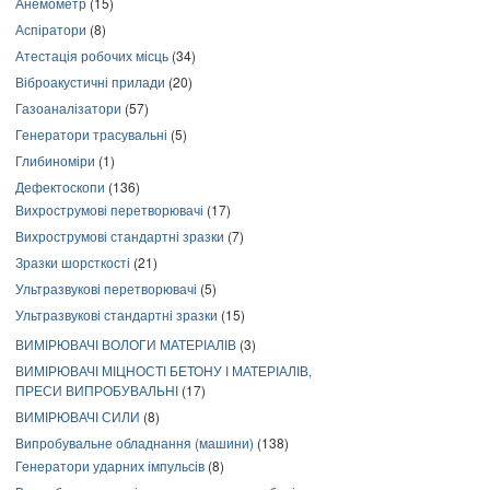
Анемометр
(15)
Аспіратори
(8)
Атестація робочих місць
(34)
Віброакустичні прилади
(20)
Газоаналізатори
(57)
Генератори трасувальні
(5)
Глибиноміри
(1)
Дефектоскопи
(136)
Вихрострумові перетворювачі
(17)
Вихрострумові стандартні зразки
(7)
Зразки шорсткості
(21)
Ультразвукові перетворювачі
(5)
Ультразвукові стандартні зразки
(15)
ВИМІРЮВАЧІ ВОЛОГИ МАТЕРІАЛІВ
(3)
ВИМІРЮВАЧІ МІЦНОСТІ БЕТОНУ І МАТЕРІАЛІВ,
ПРЕСИ ВИПРОБУВАЛЬНІ
(17)
ВИМІРЮВАЧІ СИЛИ
(8)
Випробувальне обладнання (машини)
(138)
Генератори ударних імпульсів
(8)