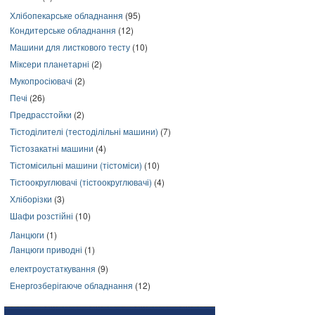
Хлібопекарське обладнання
(95)
Кондитерське обладнання
(12)
Машини для листкового тесту
(10)
Міксери планетарні
(2)
Мукопросіювачі
(2)
Печі
(26)
Предрасстойки
(2)
Тістоділителі (тестоділільні машини)
(7)
Тістозакатні машини
(4)
Тістомісильні машини (тістоміси)
(10)
Тістоокруглювачі (тістоокруглювачі)
(4)
Хліборізки
(3)
Шафи розстійні
(10)
Ланцюги
(1)
Ланцюги приводні
(1)
електроустаткування
(9)
Енергозберігаюче обладнання
(12)