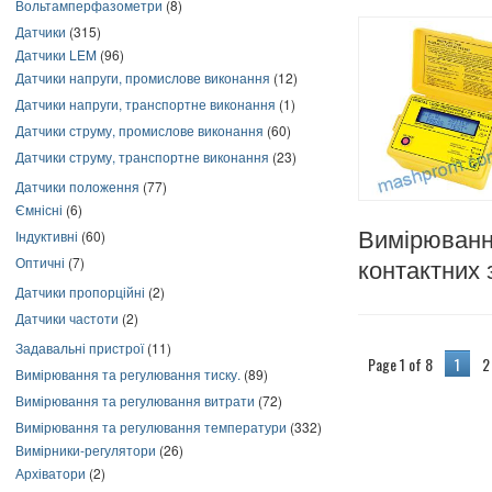
Вольтамперфазометри
(8)
Датчики
(315)
Датчики LEM
(96)
Датчики напруги, промислове виконання
(12)
Датчики напруги, транспортне виконання
(1)
Датчики струму, промислове виконання
(60)
Датчики струму, транспортне виконання
(23)
Датчики положення
(77)
Ємнісні
(6)
Індуктивні
(60)
Вимірюван
Оптичні
(7)
контактних 
Датчики пропорційні
(2)
Датчики частоти
(2)
Задавальні пристрої
(11)
Page 1 of 8
1
2
Вимірювання та регулювання тиску.
(89)
Вимірювання та регулювання витрати
(72)
Вимірювання та регулювання температури
(332)
Вимірники-регулятори
(26)
Архіватори
(2)