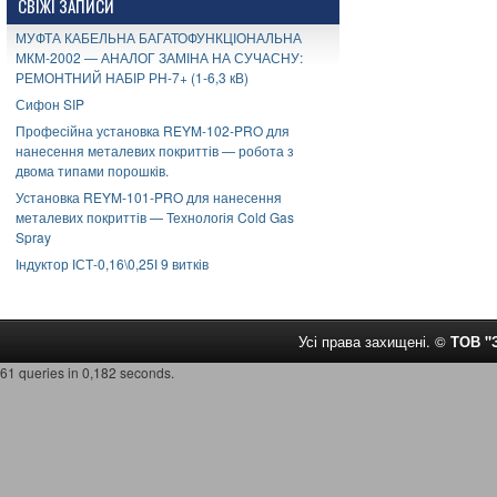
СВІЖІ ЗАПИСИ
МУФТА КАБЕЛЬНА БАГАТОФУНКЦІОНАЛЬНА
МКМ-2002 — АНАЛОГ ЗАМІНА НА СУЧАСНУ:
РЕМОНТНИЙ НАБІР РН-7+ (1-6,3 кВ)
Сифон SIP
Професійна установка REYM-102-PRO для
нанесення металевих покриттів — робота з
двома типами порошків.
Установка REYM-101-PRO для нанесення
металевих покриттів — Технологія Cold Gas
Spray
Індуктор ІСТ-0,16\0,25І 9 витків
Усі права захищені. ©
ТОВ 
61 queries in 0,182 seconds.