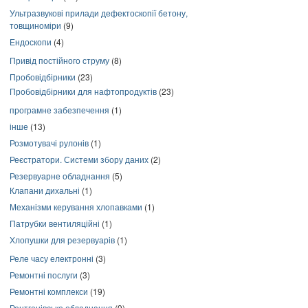
Ультразвукові прилади дефектоскопії бетону,
товщиноміри
(9)
Ендоскопи
(4)
Привід постійного струму
(8)
Пробовідбірники
(23)
Пробовідбірники для нафтопродуктів
(23)
програмне забезпечення
(1)
інше
(13)
Розмотувачі рулонів
(1)
Реєстратори. Системи збору даних
(2)
Резервуарне обладнання
(5)
Клапани дихальні
(1)
Механізми керування хлопавками
(1)
Патрубки вентиляційні
(1)
Хлопушки для резервуарів
(1)
Реле часу електронні
(3)
Ремонтні послуги
(3)
Ремонтні комплекси
(19)
Рентгенівське обладнання
(9)