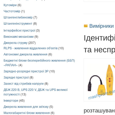
Кутоміри
(6)
Частотомір
(1)
Штангенглибиномір
(7)
Штангенінструмент
(8)
Вимірники
Інтерфейсні пристрої
(3)
Ідентифі
Виконавчі механізми
(9)
Джерела струму
(207)
та несп
RLPS - живлення віддалених об'єктів
(10)
Автономні джерела живлення
(6)
Бюджетні блоки безперебійного живлення (ББП)
«РАПАН»
(4)
Зарядно-розрядні пристрої ЗР
(10)
Зарядні пристрої
(8)
Захист від стрибків напруги
(8)
ДБЖ 220 В, UPS 220 V, ДБЖ та UPS великої
потужності
(13)
Інвертори
(45)
Джерела живлення для зв'язку
(5)
розташуванн
Малогабаритні блоки живлення
(6)