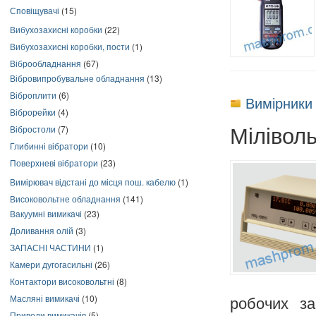
Сповіщувачі
(15)
Вибухозахисні коробки
(22)
Вибухозахисні коробки, пости
(1)
Віброобладнання
(67)
Вібровипробувальне обладнання
(13)
Віброплити
(6)
Вимірники
Віброрейки
(4)
Мілівол
Вібростоли
(7)
Глибинні вібратори
(10)
Поверхневі вібратори
(23)
Вимірювач відстані до місця пош. кабелю
(1)
Високовольтне обладнання
(141)
Вакуумні вимикачі
(23)
Доливання олій
(3)
ЗАПАСНІ ЧАСТИНИ
(1)
Камери дугогасильні
(26)
Контактори високовольтні
(8)
Масляні вимикачі
(10)
робочих за
Приводи вимикачів
(5)