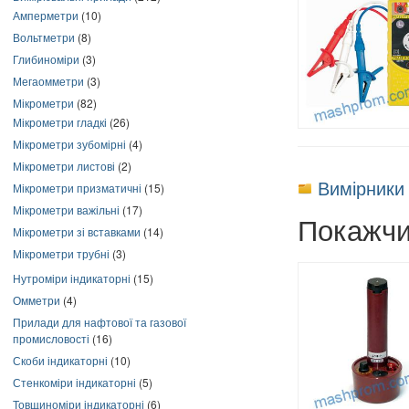
Амперметри
(10)
Вольтметри
(8)
Глибиноміри
(3)
Мегаомметри
(3)
Мікрометри
(82)
Мікрометри гладкі
(26)
Мікрометри зубомірні
(4)
Мікрометри листові
(2)
Вимірники
Мікрометри призматичні
(15)
Мікрометри важільні
(17)
Покажчи
Мікрометри зі вставками
(14)
Мікрометри трубні
(3)
Нутроміри індикаторні
(15)
Омметри
(4)
Прилади для нафтової та газової
промисловості
(16)
Скоби індикаторні
(10)
Стенкоміри індикаторні
(5)
Товщиноміри індикаторні
(6)