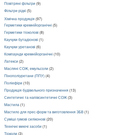
Повітряні фільтри
(9)
Фільтри рідкі
(5)
Хімічна продукція
(97)
Герметики кремнійорганічні
(5)
Герметики тіоколові
(8)
Каучуки бутадієнові
(1)
Каучуки уретанові
(6)
Компаунди кремнійорганічні
(10)
Латекси
(2)
Масляні СОЖ, емульсоли
(2)
Пінополіуретани (ППУ)
(4)
Поліефіри
(10)
Продукція будівельного призначення
(13)
Синтетичні та напівсинтетичні СОЖ
(3)
Мастила
(1)
Мастило для прес-форм та виготовлення ЗБВ
(1)
Суміші гумові силіконові
(20)
Технічні миючі засоби
(1)
Тіоколи
(3)