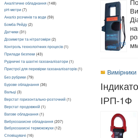
П
Аналітичне обладнання
(148)
pH-метри
(7)
Ви
Аналіз розчинів та води
(59)
Ді
Бомба Рейду
(2)
на
Датчики
(31)
ро
Дозиметри та нітратоміри
(2)
мм
Контроль технологічних процесів
(1)
Прилади безпеки
(43)
Рудничні та шахтні газоаналізатори
(1)
Пристрої для перевірки газоаналізаторів
(1)
Вимірники
Без рубрики
(79)
Індикат
Бурове обладнання
(36)
Вальці
(3)
ІРП-1Ф
Верстат горизонтально-розточний
(1)
Верстат продовжній
(1)
Вагове обладнання
(1)
Вибухозахисне обладнання
(207)
Вибухозахисні термокожухи
(12)
Сповіщувачі
(16)