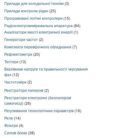
Прилади для холодильної техніки
(3)
Прилади контролю рідин
(25)
Програмовані логічні контролери
(15)
Радіоелектровимірювальна апаратура
(84)
Аналізатори якості електричної енергії
(1)
Генератори частот
(2)
Комплекти перевірочного обладнання
(7)
Рефлектометри
(20)
Тестери
(13)
Вказівники напруги та правильності чергування
фаз
(12)
Частотоміри
(2)
Реєстратори паперові
(2)
Реєстратори електронні (безпаперові
самописці)
(26)
Регулювання технологічних параметрів
(16)
Реле
(14)
Фільтри
(4)
Силові блоки
(38)