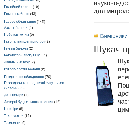
науково-до
Релейний захист
(10)
для метроло
Ремонт кабелю
(43)
Газове обладнання
(148)
Азотні балони
(2)
Вимірники
Побутові котли
(5)
Газопальникові пристрої
(2)
Шукач п
Гелієві балони
(2)
Регулятори тиску газу
(34)
Шу
Лічильники газу
(2)
пер
Вуглекислотні балони
(2)
еле
Геодезичне обладнання
(70)
Георадари та геодезичні супутникові
Пош
системи
(25)
дро
Дальноміри
(1)
час
Лазерні будівельники площин
(12)
Нівеліри
(8)
цим
Тахеометри
(15)
Теодоліти
(9)