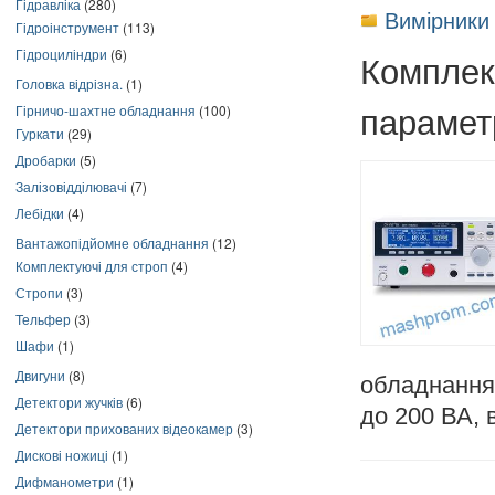
Гідравліка
(280)
Вимірники
Гідроінструмент
(113)
Гідроциліндри
(6)
Комплек
Головка відрізна.
(1)
парамет
Гірничо-шахтне обладнання
(100)
Гуркати
(29)
Дробарки
(5)
Залізовідділювачі
(7)
Лебідки
(4)
Вантажопідйомне обладнання
(12)
Комплектуючі для строп
(4)
Стропи
(3)
Тельфер
(3)
Шафи
(1)
Двигуни
(8)
обладнання
Детектори жучків
(6)
до 200 ВА, 
Детектори прихованих відеокамер
(3)
Дискові ножиці
(1)
Дифманометри
(1)