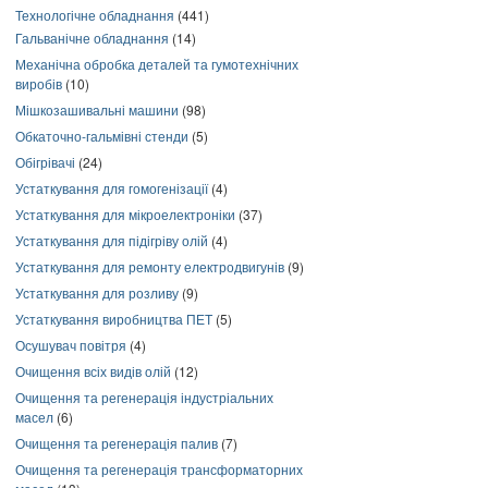
Технологічне обладнання
(441)
Гальванічне обладнання
(14)
Механічна обробка деталей та гумотехнічних
виробів
(10)
Мішкозашивальні машини
(98)
Обкаточно-гальмівні стенди
(5)
Обігрівачі
(24)
Устаткування для гомогенізації
(4)
Устаткування для мікроелектроніки
(37)
Устаткування для підігріву олій
(4)
Устаткування для ремонту електродвигунів
(9)
Устаткування для розливу
(9)
Устаткування виробництва ПЕТ
(5)
Осушувач повітря
(4)
Очищення всіх видів олій
(12)
Очищення та регенерація індустріальних
масел
(6)
Очищення та регенерація палив
(7)
Очищення та регенерація трансформаторних