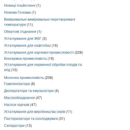
Ножиці гільйотинні
(1)
Ножова Головка
(1)
Вимірювальні вимірювальні перетворювачі
температури
(11)
Обертові з'єднання
(1)
Устаткування для ЖКГ
(3)
Устаткування для нафтобаз
(16)
Устаткування для харчової промисловості
(228)
Консервна промисловість
(19)
Устаткування для первинної обробки плодів та
ягід
(10)
Молочна промисловість
(208)
Гомогенізатори
(8)
Диспергатори та емульгатори
(4)
Маслообладнання
(47)
Насоси харчові
(47)
Устаткування для виробництва сирів
(11)
Пастеризатори та охолоджувачі
(31)
Сепаратори
(13)