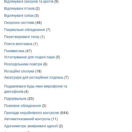
Відлякувачі гризунів та кротів
(9)
Відлякувачі птахів
(2)
Відлякувачі собак
(3)
Охоронні системи
(48)
Пакувальне обладнання
(7)
Перетворювачі тиску
(1)
Плита монтажна
(1)
Пневматика
(47)
Устаткування для подачі пари
(5)
Розподільники повітря
(6)
Ротаційні сполуки
(18)
Аксесуари для ротаційних з'єднань
(7)
Подавлювачі будь-яких мікрофонів та
диктофонів
(4)
Підігрівальне
(20)
Пожежне обладнання
(3)
Прилади неруйнівного контролю
(644)
Автоматизований контроль
(11)
Адгезиметри, вимірювачі адгезії
(2)