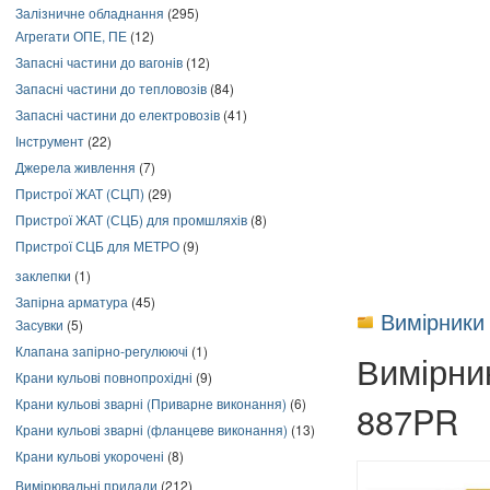
Залізничне обладнання
(295)
Агрегати ОПЕ, ПЕ
(12)
Запасні частини до вагонів
(12)
Запасні частини до тепловозів
(84)
Запасні частини до електровозів
(41)
Інструмент
(22)
Джерела живлення
(7)
Пристрої ЖАТ (СЦП)
(29)
Пристрої ЖАТ (СЦБ) для промшляхів
(8)
Пристрої СЦБ для МЕТРО
(9)
заклепки
(1)
Запірна арматура
(45)
Вимірники
Засувки
(5)
Клапана запірно-регулюючі
(1)
Вимірни
Крани кульові повнопрохідні
(9)
Крани кульові зварні (Приварне виконання)
(6)
887PR
Крани кульові зварні (фланцеве виконання)
(13)
Крани кульові укорочені
(8)
Вимірювальні прилади
(212)