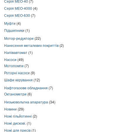
Серія МЕО-40
(7)
Серія МЕО-4000
(4)
Серія МЕО-630
(7)
Муфти
(4)
Підшипники
(1)
Мотор-редуктори
(22)
Нанесення металевих покриттів
(2)
Напівавтомат
(1)
Насоси
(49)
Мотопомпи
(7)
Роторні насоси
(9)
Шафи керування
(12)
Нафтогазове обладнання
(7)
Октанометри
(6)
Низьковольтна апаратура
(34)
Новини
(29)
Ножі гільйотинні
(2)
Ножі дискові.
(1)
Ножі для пресів
(1)