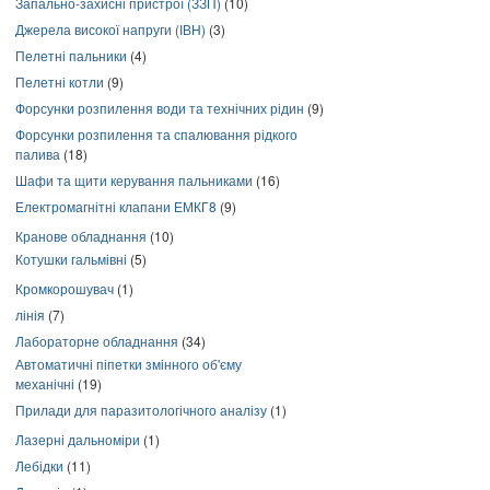
Запально-захисні пристрої (ЗЗП)
(10)
Джерела високої напруги (ІВН)
(3)
Пелетні пальники
(4)
Пелетні котли
(9)
Форсунки розпилення води та технічних рідин
(9)
Форсунки розпилення та спалювання рідкого
палива
(18)
Шафи та щити керування пальниками
(16)
Електромагнітні клапани ЕМКГ8
(9)
Кранове обладнання
(10)
Котушки гальмівні
(5)
Кромкорошувач
(1)
лінія
(7)
Лабораторне обладнання
(34)
Автоматичні піпетки змінного об'єму
механічні
(19)
Прилади для паразитологічного аналізу
(1)
Лазерні дальноміри
(1)
Лебідки
(11)