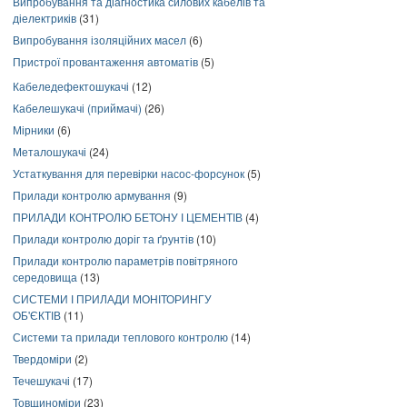
Випробування та діагностика силових кабелів та
діелектриків
(31)
Випробування ізоляційних масел
(6)
Пристрої провантаження автоматів
(5)
Кабеледефектошукачі
(12)
Кабелешукачі (приймачі)
(26)
Мірники
(6)
Металошукачі
(24)
Устаткування для перевірки насос-форсунок
(5)
Прилади контролю армування
(9)
ПРИЛАДИ КОНТРОЛЮ БЕТОНУ І ЦЕМЕНТІВ
(4)
Прилади контролю доріг та ґрунтів
(10)
Прилади контролю параметрів повітряного
середовища
(13)
СИСТЕМИ І ПРИЛАДИ МОНІТОРИНГУ
ОБ'ЄКТІВ
(11)
Системи та прилади теплового контролю
(14)
Твердоміри
(2)
Течешукачі
(17)
Товщиноміри
(23)