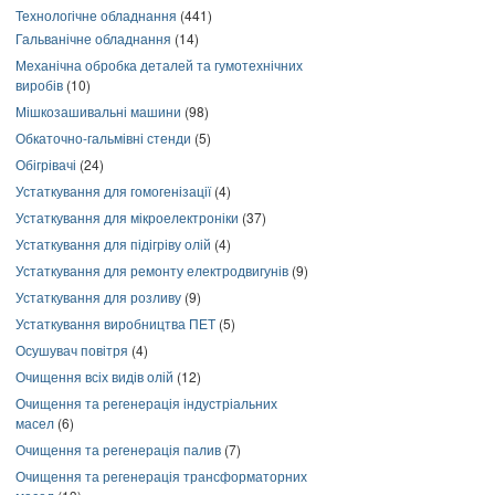
Технологічне обладнання
(441)
Гальванічне обладнання
(14)
Механічна обробка деталей та гумотехнічних
виробів
(10)
Мішкозашивальні машини
(98)
Обкаточно-гальмівні стенди
(5)
Обігрівачі
(24)
Устаткування для гомогенізації
(4)
Устаткування для мікроелектроніки
(37)
Устаткування для підігріву олій
(4)
Устаткування для ремонту електродвигунів
(9)
Устаткування для розливу
(9)
Устаткування виробництва ПЕТ
(5)
Осушувач повітря
(4)
Очищення всіх видів олій
(12)
Очищення та регенерація індустріальних
масел
(6)
Очищення та регенерація палив
(7)
Очищення та регенерація трансформаторних