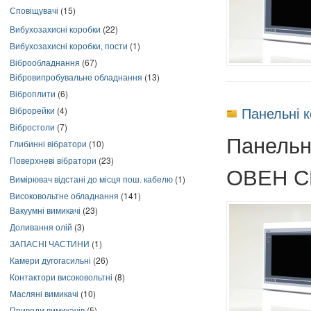
Сповіщувачі
(15)
Вибухозахисні коробки
(22)
Вибухозахисні коробки, пости
(1)
Віброобладнання
(67)
Вібровипробувальне обладнання
(13)
Віброплити
(6)
Панельні 
Віброрейки
(4)
Вібростоли
(7)
Панельн
Глибинні вібратори
(10)
Поверхневі вібратори
(23)
ОВЕН С
Вимірювач відстані до місця пош. кабелю
(1)
Високовольтне обладнання
(141)
Вакуумні вимикачі
(23)
Доливання олій
(3)
ЗАПАСНІ ЧАСТИНИ
(1)
Камери дугогасильні
(26)
Контактори високовольтні
(8)
Масляні вимикачі
(10)
Приводи вимикачів
(5)