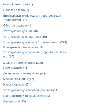
Ножиці гільйотинні
(1)
Ножова Головка
(1)
Вимірювальні вимірювальні перетворювачі
температури
(11)
Обертові з'єднання
(1)
Устаткування для ЖКГ
(3)
Устаткування для нафтобаз
(16)
Устаткування для харчової промисловості
(228)
Консервна промисловість
(19)
Устаткування для первинної обробки плодів та
ягід
(10)
Молочна промисловість
(208)
Гомогенізатори
(8)
Диспергатори та емульгатори
(4)
Маслообладнання
(47)
Насоси харчові
(47)
Устаткування для виробництва сирів
(11)
Пастеризатори та охолоджувачі
(31)
Сепаратори
(13)