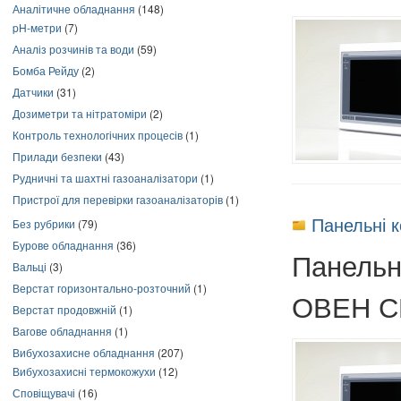
Аналітичне обладнання
(148)
pH-метри
(7)
Аналіз розчинів та води
(59)
Бомба Рейду
(2)
Датчики
(31)
Дозиметри та нітратоміри
(2)
Контроль технологічних процесів
(1)
Прилади безпеки
(43)
Рудничні та шахтні газоаналізатори
(1)
Пристрої для перевірки газоаналізаторів
(1)
Панельні 
Без рубрики
(79)
Бурове обладнання
(36)
Панельн
Вальці
(3)
Верстат горизонтально-розточний
(1)
ОВЕН С
Верстат продовжній
(1)
Вагове обладнання
(1)
Вибухозахисне обладнання
(207)
Вибухозахисні термокожухи
(12)
Сповіщувачі
(16)