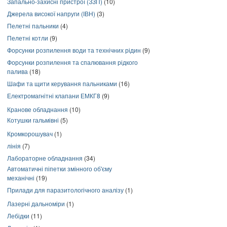
Запально-захисні пристрої (ЗЗП)
(10)
Джерела високої напруги (ІВН)
(3)
Пелетні пальники
(4)
Пелетні котли
(9)
Форсунки розпилення води та технічних рідин
(9)
Форсунки розпилення та спалювання рідкого
палива
(18)
Шафи та щити керування пальниками
(16)
Електромагнітні клапани ЕМКГ8
(9)
Кранове обладнання
(10)
Котушки гальмівні
(5)
Кромкорошувач
(1)
лінія
(7)
Лабораторне обладнання
(34)
Автоматичні піпетки змінного об'єму
механічні
(19)
Прилади для паразитологічного аналізу
(1)
Лазерні дальноміри
(1)
Лебідки
(11)