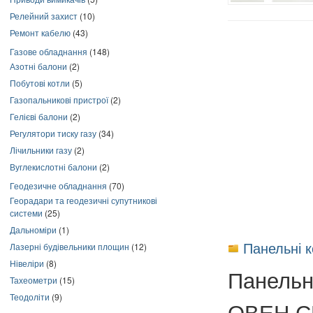
Релейний захист
(10)
Ремонт кабелю
(43)
Газове обладнання
(148)
Азотні балони
(2)
Побутові котли
(5)
Газопальникові пристрої
(2)
Гелієві балони
(2)
Регулятори тиску газу
(34)
Лічильники газу
(2)
Вуглекислотні балони
(2)
Геодезичне обладнання
(70)
Георадари та геодезичні супутникові
системи
(25)
Дальноміри
(1)
Панельні 
Лазерні будівельники площин
(12)
Нівеліри
(8)
Панельні
Тахеометри
(15)
Теодоліти
(9)
ОВЕН С