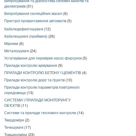
Випробування та діагностика силових кабелів та
діелектриків
(31)
Випробування ізоляційних масел
(6)
Пристрої провантаження автоматів
(5)
Кабеледефектошукачі
(12)
Кабелешукачі (приймачі)
(26)
Мірники
(6)
Металошукачі
(24)
Устаткування для перевірки насос-форсунок
(5)
Прилади контролю армування
(9)
ПРИЛАДИ КОНТРОЛЮ БЕТОНУ І ЦЕМЕНТІВ
(4)
Прилади контролю доріг та ґрунтів
(10)
Прилади контролю параметрів повітряного
середовища
(13)
СИСТЕМИ І ПРИЛАДИ МОНІТОРИНГУ
ОБ'ЄКТІВ
(11)
Системи та прилади теплового контролю
(14)
Твердоміри
(2)
Течешукачі
(17)
Товщиноміри
(23)