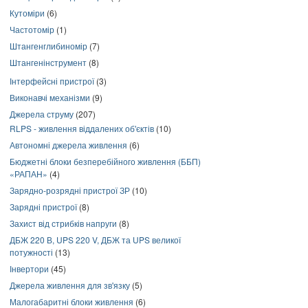
Кутоміри
(6)
Частотомір
(1)
Штангенглибиномір
(7)
Штангенінструмент
(8)
Інтерфейсні пристрої
(3)
Виконавчі механізми
(9)
Джерела струму
(207)
RLPS - живлення віддалених об'єктів
(10)
Автономні джерела живлення
(6)
Бюджетні блоки безперебійного живлення (ББП)
«РАПАН»
(4)
Зарядно-розрядні пристрої ЗР
(10)
Зарядні пристрої
(8)
Захист від стрибків напруги
(8)
ДБЖ 220 В, UPS 220 V, ДБЖ та UPS великої
потужності
(13)
Інвертори
(45)
Джерела живлення для зв'язку
(5)
Малогабаритні блоки живлення
(6)