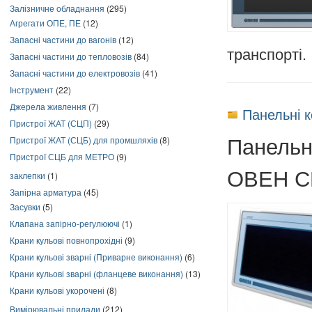
Залізничне обладнання
(295)
Агрегати ОПЕ, ПЕ
(12)
Запасні частини до вагонів
(12)
транспорті.
Запасні частини до тепловозів
(84)
Запасні частини до електровозів
(41)
Інструмент
(22)
Джерела живлення
(7)
Панельні 
Пристрої ЖАТ (СЦП)
(29)
Панельн
Пристрої ЖАТ (СЦБ) для промшляхів
(8)
Пристрої СЦБ для МЕТРО
(9)
ОВЕН С
заклепки
(1)
Запірна арматура
(45)
Засувки
(5)
Клапана запірно-регулюючі
(1)
Крани кульові повнопрохідні
(9)
Крани кульові зварні (Приварне виконання)
(6)
Крани кульові зварні (фланцеве виконання)
(13)
Крани кульові укорочені
(8)
Вимірювальні прилади
(212)