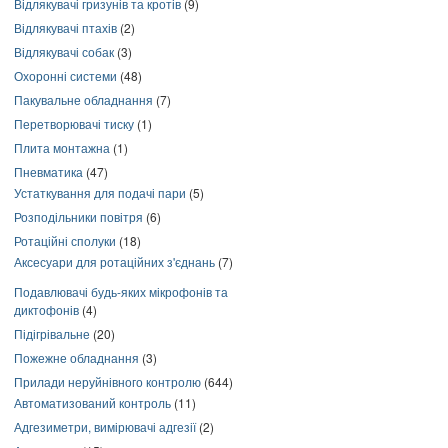
Відлякувачі гризунів та кротів
(9)
Відлякувачі птахів
(2)
Відлякувачі собак
(3)
Охоронні системи
(48)
Пакувальне обладнання
(7)
Перетворювачі тиску
(1)
Плита монтажна
(1)
Пневматика
(47)
Устаткування для подачі пари
(5)
Розподільники повітря
(6)
Ротаційні сполуки
(18)
Аксесуари для ротаційних з'єднань
(7)
Подавлювачі будь-яких мікрофонів та
диктофонів
(4)
Підігрівальне
(20)
Пожежне обладнання
(3)
Прилади неруйнівного контролю
(644)
Автоматизований контроль
(11)
Адгезиметри, вимірювачі адгезії
(2)