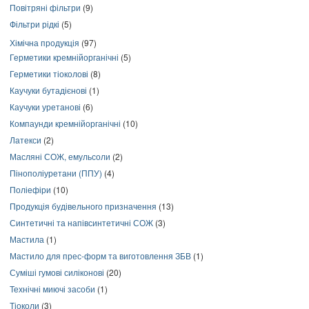
Повітряні фільтри
(9)
Фільтри рідкі
(5)
Хімічна продукція
(97)
Герметики кремнійорганічні
(5)
Герметики тіоколові
(8)
Каучуки бутадієнові
(1)
Каучуки уретанові
(6)
Компаунди кремнійорганічні
(10)
Латекси
(2)
Масляні СОЖ, емульсоли
(2)
Пінополіуретани (ППУ)
(4)
Поліефіри
(10)
Продукція будівельного призначення
(13)
Синтетичні та напівсинтетичні СОЖ
(3)
Мастила
(1)
Мастило для прес-форм та виготовлення ЗБВ
(1)
Суміші гумові силіконові
(20)
Технічні миючі засоби
(1)
Тіоколи
(3)