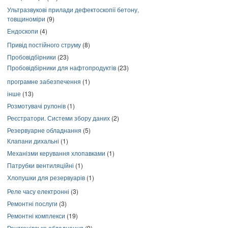
Ультразвукові прилади дефектоскопії бетону,
товщиноміри
(9)
Ендоскопи
(4)
Привід постійного струму
(8)
Пробовідбірники
(23)
Пробовідбірники для нафтопродуктів
(23)
програмне забезпечення
(1)
інше
(13)
Розмотувачі рулонів
(1)
Реєстратори. Системи збору даних
(2)
Резервуарне обладнання
(5)
Клапани дихальні
(1)
Механізми керування хлопавками
(1)
Патрубки вентиляційні
(1)
Хлопушки для резервуарів
(1)
Реле часу електронні
(3)
Ремонтні послуги
(3)
Ремонтні комплекси
(19)
Рентгенівське обладнання
(9)