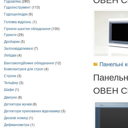
Гідравліка
(280)
Гідроінструмент
(113)
Гідроциліндри
(6)
Головка відрізна.
(1)
Гірничо-шахтне обладнання
(100)
Гуркати
(29)
Дробарки
(5)
Залізовідділювачі
(7)
Лебідки
(4)
Панельні 
Вантажопідйомне обладнання
(12)
Комплектуючі для строп
(4)
Панельн
Стропи
(3)
Тельфер
(3)
ОВЕН С
Шафи
(1)
Двигуни
(8)
Детектори жучків
(6)
Детектори прихованих відеокамер
(3)
Дискові ножиці
(1)
Дифманометри
(1)