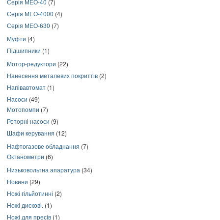
Серія МЕО-40
(7)
Серія МЕО-4000
(4)
Серія МЕО-630
(7)
Муфти
(4)
Підшипники
(1)
Мотор-редуктори
(22)
Нанесення металевих покриттів
(2)
Напівавтомат
(1)
Насоси
(49)
Мотопомпи
(7)
Роторні насоси
(9)
Шафи керування
(12)
Нафтогазове обладнання
(7)
Октанометри
(6)
Низьковольтна апаратура
(34)
Новини
(29)
Ножі гільйотинні
(2)
Ножі дискові.
(1)
Ножі для пресів
(1)