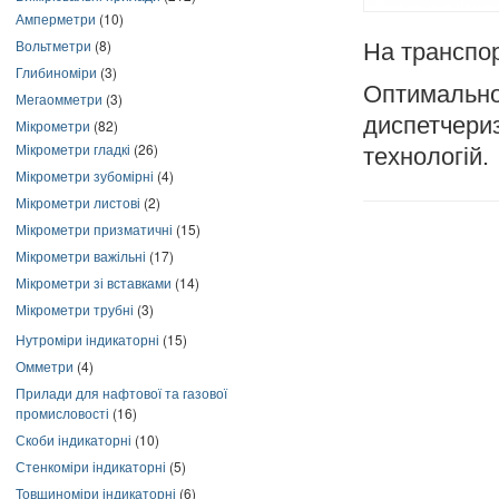
Амперметри
(10)
Вольтметри
(8)
На транспор
Глибиноміри
(3)
Оптимально
Мегаомметри
(3)
диспетчериз
Мікрометри
(82)
Мікрометри гладкі
(26)
технологій.
Мікрометри зубомірні
(4)
Мікрометри листові
(2)
Мікрометри призматичні
(15)
Мікрометри важільні
(17)
Мікрометри зі вставками
(14)
Мікрометри трубні
(3)
Нутроміри індикаторні
(15)
Омметри
(4)
Прилади для нафтової та газової
промисловості
(16)
Скоби індикаторні
(10)
Стенкоміри індикаторні
(5)
Товщиноміри індикаторні
(6)