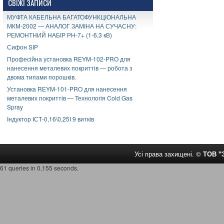
СВІЖІ ЗАПИСИ
МУФТА КАБЕЛЬНА БАГАТОФУНКЦІОНАЛЬНА
МКМ-2002 — АНАЛОГ ЗАМІНА НА СУЧАСНУ:
РЕМОНТНИЙ НАБІР РН-7+ (1-6,3 кВ)
Сифон SIP
Професійна установка REYM-102-PRO для
нанесення металевих покриттів — робота з
двома типами порошків.
Установка REYM-101-PRO для нанесення
металевих покриттів — Технологія Cold Gas
Spray
Індуктор ІСТ-0,16\0,25І 9 витків
Усі права захищені. ©
ТОВ 
61 queries in 0,155 seconds.