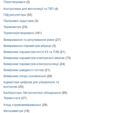
Перетворювачі
(2)
Контролери для вентиляції та ГВП
(4)
ПІД-регулятори
(52)
Програмні задатчики
(3)
Термометри
(23)
Термоперетворювачі
(181)
Вимірювання та регулювання рівня
(27)
Вимірювання параметрів вібрації
(3)
Вимірники параметрів петлі КЗ та ПЗВ
(21)
Вимірники параметрів електричної мережі
(73)
Вимірники параметрів електроізоляції
(24)
Вимірники швидкості потоку
(21)
Вимірники опору заземлення
(28)
Індикатори цифрові для управління та
контролю
(23)
Калібратори. Метрологічне обладнання
(95)
Термостати
(27)
Кліщі струмовимірювальні
(29)
Мегаомметри
(18)