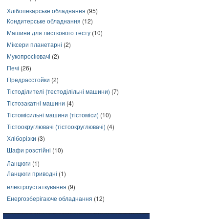
Хлібопекарське обладнання
(95)
Кондитерське обладнання
(12)
Машини для листкового тесту
(10)
Міксери планетарні
(2)
Мукопросіювачі
(2)
Печі
(26)
Предрасстойки
(2)
Тістоділителі (тестоділільні машини)
(7)
Тістозакатні машини
(4)
Тістомісильні машини (тістоміси)
(10)
Тістоокруглювачі (тістоокруглювачі)
(4)
Хліборізки
(3)
Шафи розстійні
(10)
Ланцюги
(1)
Ланцюги приводні
(1)
електроустаткування
(9)
Енергозберігаюче обладнання
(12)