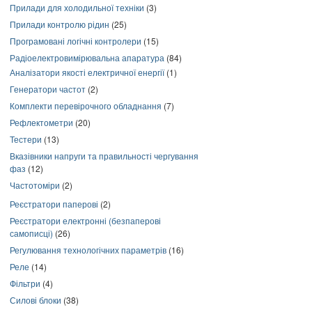
Прилади для холодильної техніки
(3)
Прилади контролю рідин
(25)
Програмовані логічні контролери
(15)
Радіоелектровимірювальна апаратура
(84)
Аналізатори якості електричної енергії
(1)
Генератори частот
(2)
Комплекти перевірочного обладнання
(7)
Рефлектометри
(20)
Тестери
(13)
Вказівники напруги та правильності чергування
фаз
(12)
Частотоміри
(2)
Реєстратори паперові
(2)
Реєстратори електронні (безпаперові
самописці)
(26)
Регулювання технологічних параметрів
(16)
Реле
(14)
Фільтри
(4)
Силові блоки
(38)