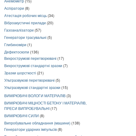
Анемометр
(15)
Аспіратори
(8)
Атестація робочих місць
(34)
Віброакустичні прилади
(20)
Газоаналізатори
(57)
Генератори трасувальні
(5)
Глибиноміри
(1)
Дефектоскопи
(136)
Вихрострумові перетворювачі
(17)
Вихрострумові стандартні зразки
(7)
Зразки шорсткості
(21)
Ультразвукові перетворювачі
(5)
Ультразвукові стандартні зразки
(15)
ВИМІРЮВАЧІ ВОЛОГИ МАТЕРІАЛІВ
(3)
ВИМІРЮВАЧІ МІЦНОСТІ БЕТОНУ І МАТЕРІАЛІВ,
ПРЕСИ ВИПРОБУВАЛЬНІ
(17)
ВИМІРЮВАЧІ СИЛИ
(8)
Випробувальне обладнання (машини)
(138)
Генератори ударних імпульсів
(8)