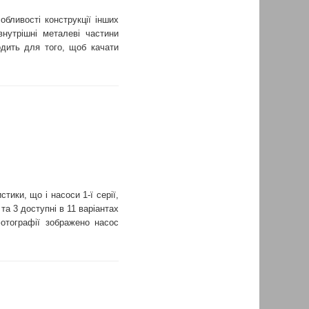
бливості конструкції інших
нутрішні металеві частини
одить для того, щоб качати
ки, що і насоси 1-ї серії,
 та 3 доступні в 11 варіантах
фотографії зображено насос