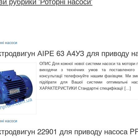
ви рубрики 'Роторні насоси'
рні насоси
ктродвигун АІРЕ 63 А4УЗ для приводу 
ОПИС Для кожної нової системи насоси та мотори п
виходячи з технічних умов та поставленого 
консультації телефонуйте нашим фахівцям. Ми зм
підібрати для Вашої системи оптимальні на
ХАРАКТЕРИСТИКИ Стандартні специфікації […]
рні насоси
ктродвигун 22901 для приводу насоса