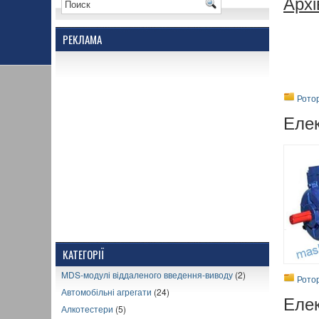
Архі
РЕКЛАМА
Рото
Еле
КАТЕГОРІЇ
MDS-модулі віддаленого введення-виводу
(2)
Рото
Автомобільні агрегати
(24)
Еле
Алкотестери
(5)