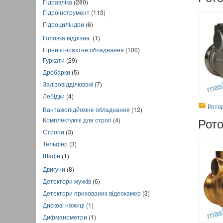
Гідравліка
(280)
Гідроінструмент
(113)
Гідроциліндри
(6)
Головка відрізна.
(1)
Гірничо-шахтне обладнання
(100)
Гуркати
(29)
Дробарки
(5)
Залізовідділювачі
(7)
Лебідки
(4)
Рото
Вантажопідйомне обладнання
(12)
Рот
Комплектуючі для строп
(4)
Стропи
(3)
Тельфер
(3)
Шафи
(1)
Двигуни
(8)
Детектори жучків
(6)
Детектори прихованих відеокамер
(3)
Дискові ножиці
(1)
Дифманометри
(1)