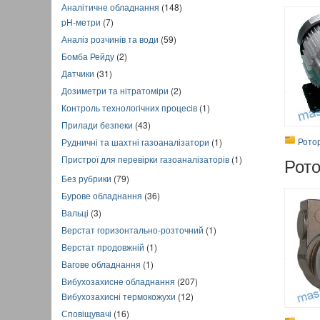
Аналітичне обладнання
(148)
pH-метри
(7)
Аналіз розчинів та води
(59)
Бомба Рейду
(2)
Датчики
(31)
Дозиметри та нітратоміри
(2)
Контроль технологічних процесів
(1)
Прилади безпеки
(43)
Рото
Рудничні та шахтні газоаналізатори
(1)
Пристрої для перевірки газоаналізаторів
(1)
Рот
Без рубрики
(79)
Бурове обладнання
(36)
Вальці
(3)
Верстат горизонтально-розточний
(1)
Верстат продовжній
(1)
Вагове обладнання
(1)
Вибухозахисне обладнання
(207)
Вибухозахисні термокожухи
(12)
Сповіщувачі
(16)