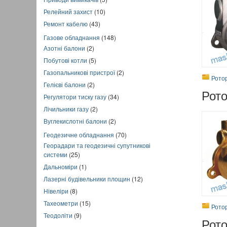
Релейний захист
(10)
Ремонт кабелю
(43)
Газове обладнання
(148)
Азотні балони
(2)
Побутові котли
(5)
Газопальникові пристрої
(2)
Рото
Гелієві балони
(2)
Рот
Регулятори тиску газу
(34)
Лічильники газу
(2)
Вуглекислотні балони
(2)
Геодезичне обладнання
(70)
Георадари та геодезичні супутникові
системи
(25)
Дальноміри
(1)
Лазерні будівельники площин
(12)
Нівеліри
(8)
Тахеометри
(15)
Рото
Теодоліти
(9)
Рот