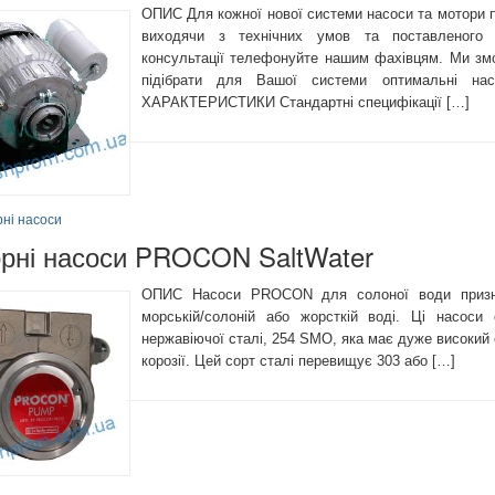
ОПИС Для кожної нової системи насоси та мотори п
виходячи з технічних умов та поставленого 
консультації телефонуйте нашим фахівцям. Ми зм
підібрати для Вашої системи оптимальні на
ХАРАКТЕРИСТИКИ Стандартні специфікації […]
рні насоси
орні насоси PROCON SaltWater
ОПИС Насоси PROCON для солоної води призна
морській/солоній або жорсткій воді. Ці насоси 
нержавіючої сталі, 254 SMO, яка має дуже високий о
корозії. Цей сорт сталі перевищує 303 або […]