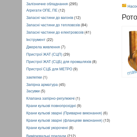
Залізничне обладнання
(295)
Насо
Агрегати ОПЕ, ПЕ
(12)
Рот
Запасні частини до вагонів
(12)
Запасні частини до тепловозів
(84)
Запасні частини до електровозів
(41)
Інструмент
(22)
Джерела живлення
(7)
Пристрої ЖАТ (СЦП)
(29)
Пристрої ЖАТ (СЦБ) для промшляхів
(8)
Пристрої СЦБ для МЕТРО
(9)
заклепки
(1)
Запірна арматура
(45)
Засувки
(5)
Клапана запірно-регулюючі
(1)
Крани кульові повнопрохідні
(9)
Крани кульові зварні (Приварне виконання)
(6)
Крани кульові зварні (фланцеве виконання)
(13)
Крани кульові укорочені
(8)
Вимірювальні прилади
(212)