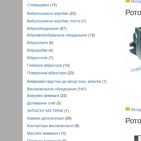
Рото
Сповіщувачі
(15)
Рот
Вибухозахисні коробки
(22)
Вибухозахисні коробки, пости
(1)
Віброобладнання
(67)
Вібровипробувальне обладнання
(13)
Віброплити
(6)
Віброрейки
(4)
Вібростоли
(7)
Глибинні вібратори
(10)
Поверхневі вібратори
(23)
Вимірювач відстані до місця пош. кабелю
(1)
Високовольтне обладнання
(141)
Вакуумні вимикачі
(23)
Доливання олій
(3)
Рото
ЗАПАСНІ ЧАСТИНИ
(1)
Рот
Камери дугогасильні
(26)
Контактори високовольтні
(8)
Масляні вимикачі
(10)
Приводи вимикачів
(5)