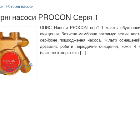
си
,
Роторні насоси
орні насоси PROCON Серія 1
ОПИС Насоси PROCON серії 1 мають вбудований
очищення. Захисна мембрана затримує великі части
серйозне пошкодження насоса. Фільтр оснащени
дозволяє робити періодичне очищення, кожні 4 
(частіше з жорсткою [...]