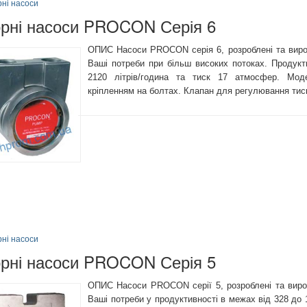
рні насоси
орні насоси PROCON Серія 6
ОПИС Насоси PROCON серія 6, розроблені та виро
Ваші потреби при більш високих потоках. Продукт
2120 літрів/година та тиск 17 атмосфер. Мо
кріпленням на болтах. Клапан для регулювання тиску
рні насоси
орні насоси PROCON Серія 5
ОПИС Насоси PROCON серії 5, розроблені та виро
Ваші потреби у продуктивності в межах від 328 до 1