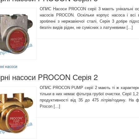
ОПИС Насоси PROCON серії 3 мають унікальні осо
насосів PROCON. Оскільки корпус насоса і всі в
зроблені з нержавіючої сталі, Серія 3 добре підх
безліч видів рідин, не сумісних з латуневими [...]
рні насоси
орні насоси PROCON Серія 2
ОПИС PROCON PUMP серії 2 мають ті ж характеристи
тільки в них немає фільтра грубої очистки. Серії 1,2
продуктивності від 35 до 475 літрів/годину. На 
Procon […]