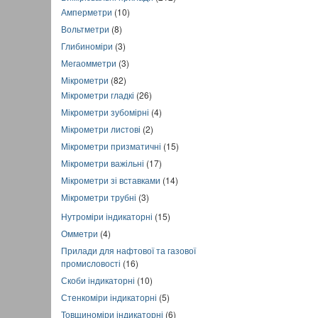
Амперметри
(10)
Вольтметри
(8)
Глибиноміри
(3)
Мегаомметри
(3)
Мікрометри
(82)
Мікрометри гладкі
(26)
Мікрометри зубомірні
(4)
Мікрометри листові
(2)
Мікрометри призматичні
(15)
Мікрометри важільні
(17)
Мікрометри зі вставками
(14)
Мікрометри трубні
(3)
Нутроміри індикаторні
(15)
Омметри
(4)
Прилади для нафтової та газової
промисловості
(16)
Скоби індикаторні
(10)
Стенкоміри індикаторні
(5)
Товщиноміри індикаторні
(6)