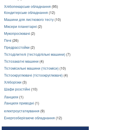
Хлібопекарське обладнання
(95)
Кондитерське обладнання
(12)
Машини для листкового тесту
(10)
Міксери планетарні
(2)
Мукопросіювачі
(2)
Печі
(26)
Предрасстойки
(2)
Тістоділителі (тестоділільні машини)
(7)
Тістозакатні машини
(4)
Тістомісильні машини (тістоміси)
(10)
Тістоокруглювачі (тістоокруглювачі)
(4)
Хліборізки
(3)
Шафи розстійні
(10)
Ланцюги
(1)
Ланцюги приводні
(1)
електроустаткування
(9)
Енергозберігаюче обладнання
(12)