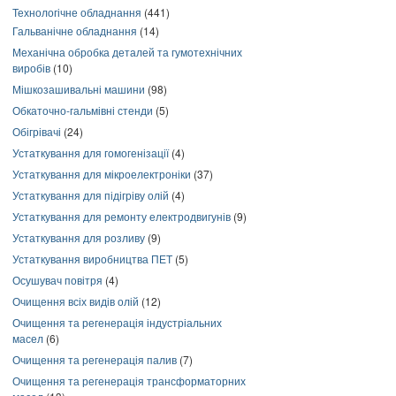
Технологічне обладнання
(441)
Гальванічне обладнання
(14)
Механічна обробка деталей та гумотехнічних
виробів
(10)
Мішкозашивальні машини
(98)
Обкаточно-гальмівні стенди
(5)
Обігрівачі
(24)
Устаткування для гомогенізації
(4)
Устаткування для мікроелектроніки
(37)
Устаткування для підігріву олій
(4)
Устаткування для ремонту електродвигунів
(9)
Устаткування для розливу
(9)
Устаткування виробництва ПЕТ
(5)
Осушувач повітря
(4)
Очищення всіх видів олій
(12)
Очищення та регенерація індустріальних
масел
(6)
Очищення та регенерація палив
(7)
Очищення та регенерація трансформаторних