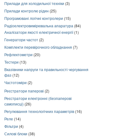
Прилади для холодильної техніки
(3)
Прилади контролю рідин
(25)
Програмовані логічні контролери
(15)
Радіоелектровимірювальна апаратура
(84)
Аналізатори якості електричної енергії
(1)
Генератори частот
(2)
Комплекти перевірочного обладнання
(7)
Рефлектометри
(20)
Тестери
(13)
Вказівники напруги та правильності чергування
фаз
(12)
Частотоміри
(2)
Реєстратори паперові
(2)
Реєстратори електронні (безпаперові
самописці)
(26)
Регулювання технологічних параметрів
(16)
Реле
(14)
Фільтри
(4)
Силові блоки
(38)