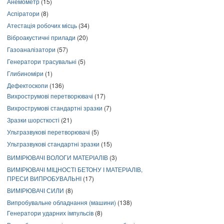
Анемометр
(15)
Аспіратори
(8)
Атестація робочих місць
(34)
Віброакустичні прилади
(20)
Газоаналізатори
(57)
Генератори трасувальні
(5)
Глибиноміри
(1)
Дефектоскопи
(136)
Вихрострумові перетворювачі
(17)
Вихрострумові стандартні зразки
(7)
Зразки шорсткості
(21)
Ультразвукові перетворювачі
(5)
Ультразвукові стандартні зразки
(15)
ВИМІРЮВАЧІ ВОЛОГИ МАТЕРІАЛІВ
(3)
ВИМІРЮВАЧІ МІЦНОСТІ БЕТОНУ І МАТЕРІАЛІВ,
ПРЕСИ ВИПРОБУВАЛЬНІ
(17)
ВИМІРЮВАЧІ СИЛИ
(8)
Випробувальне обладнання (машини)
(138)
Генератори ударних імпульсів
(8)