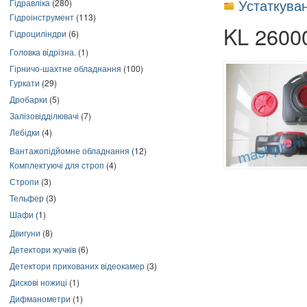
Устаткува
Гідравліка
(280)
Гідроінструмент
(113)
KL 26000
Гідроциліндри
(6)
Головка відрізна.
(1)
Гірничо-шахтне обладнання
(100)
Гуркати
(29)
Дробарки
(5)
Залізовідділювачі
(7)
Лебідки
(4)
Вантажопідйомне обладнання
(12)
Комплектуючі для строп
(4)
Стропи
(3)
Тельфер
(3)
Шафи
(1)
Двигуни
(8)
Детектори жучків
(6)
Детектори прихованих відеокамер
(3)
Дискові ножиці
(1)
Дифманометри
(1)