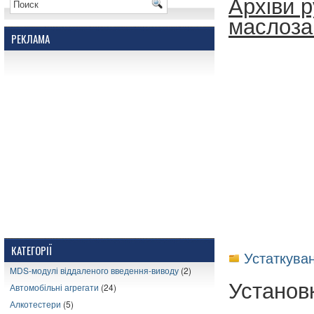
Архіви 
маслоза
РЕКЛАМА
КАТЕГОРІЇ
Устаткува
MDS-модулі віддаленого введення-виводу
(2)
Установ
Автомобільні агрегати
(24)
Алкотестери
(5)