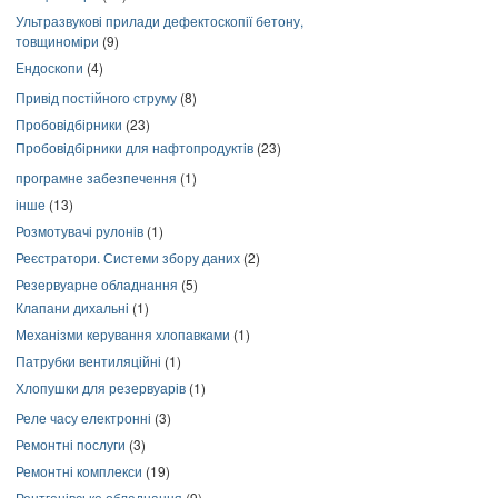
Ультразвукові прилади дефектоскопії бетону,
товщиноміри
(9)
Ендоскопи
(4)
Привід постійного струму
(8)
Пробовідбірники
(23)
Пробовідбірники для нафтопродуктів
(23)
програмне забезпечення
(1)
інше
(13)
Розмотувачі рулонів
(1)
Реєстратори. Системи збору даних
(2)
Резервуарне обладнання
(5)
Клапани дихальні
(1)
Механізми керування хлопавками
(1)
Патрубки вентиляційні
(1)
Хлопушки для резервуарів
(1)
Реле часу електронні
(3)
Ремонтні послуги
(3)
Ремонтні комплекси
(19)
Рентгенівське обладнання
(9)