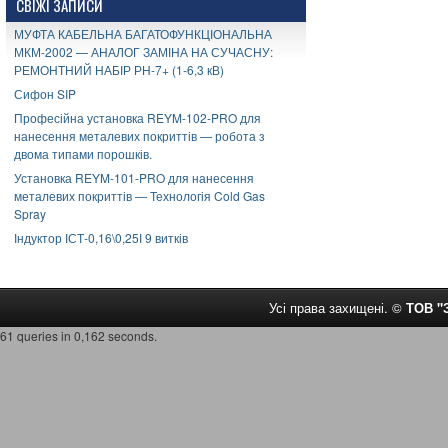
СВІЖІ ЗАПИСИ
МУФТА КАБЕЛЬНА БАГАТОФУНКЦІОНАЛЬНА
МКМ-2002 — АНАЛОГ ЗАМІНА НА СУЧАСНУ:
РЕМОНТНИЙ НАБІР РН-7+ (1-6,3 кВ)
Сифон SIP
Професійна установка REYM-102-PRO для
нанесення металевих покриттів — робота з
двома типами порошків.
Установка REYM-101-PRO для нанесення
металевих покриттів — Технологія Cold Gas
Spray
Індуктор ІСТ-0,16\0,25І 9 витків
Усі права захищені. ©
ТОВ 
61 queries in 0,162 seconds.