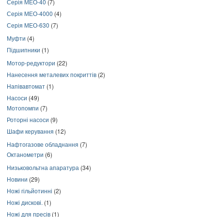
Серія МЕО-40
(7)
Серія МЕО-4000
(4)
Серія МЕО-630
(7)
Муфти
(4)
Підшипники
(1)
Мотор-редуктори
(22)
Нанесення металевих покриттів
(2)
Напівавтомат
(1)
Насоси
(49)
Мотопомпи
(7)
Роторні насоси
(9)
Шафи керування
(12)
Нафтогазове обладнання
(7)
Октанометри
(6)
Низьковольтна апаратура
(34)
Новини
(29)
Ножі гільйотинні
(2)
Ножі дискові.
(1)
Ножі для пресів
(1)