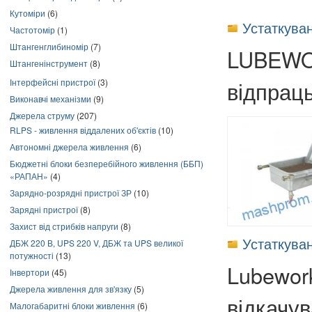
Кутоміри
(6)
Устаткува
Частотомір
(1)
Штангенглибиномір
(7)
LUBEWOR
Штангенінструмент
(8)
Інтерфейсні пристрої
(3)
відпраць
Виконавчі механізми
(9)
Джерела струму
(207)
RLPS - живлення віддалених об'єктів
(10)
Автономні джерела живлення
(6)
Бюджетні блоки безперебійного живлення (ББП)
«РАПАН»
(4)
Зарядно-розрядні пристрої ЗР
(10)
Зарядні пристрої
(8)
Захист від стрибків напруги
(8)
Устаткува
ДБЖ 220 В, UPS 220 V, ДБЖ та UPS великої
потужності
(13)
Lubewor
Інвертори
(45)
Джерела живлення для зв'язку
(5)
відкачув
Малогабаритні блоки живлення
(6)