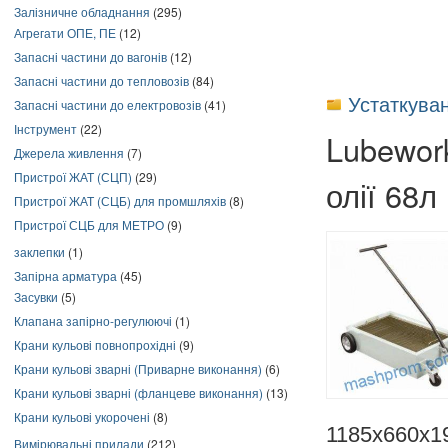
Залізничне обладнання
(295)
Агрегати ОПЕ, ПЕ
(12)
Запасні частини до вагонів
(12)
Запасні частини до тепловозів
(84)
Устаткува
Запасні частини до електровозів
(41)
Інструмент
(22)
Lubewor
Джерела живлення
(7)
Пристрої ЖАТ (СЦП)
(29)
олії 68л
Пристрої ЖАТ (СЦБ) для промшляхів
(8)
Пристрої СЦБ для МЕТРО
(9)
заклепки
(1)
Запірна арматура
(45)
Засувки
(5)
Клапана запірно-регулюючі
(1)
Крани кульові повнопрохідні
(9)
Крани кульові зварні (Приварне виконання)
(6)
Крани кульові зварні (фланцеве виконання)
(13)
Крани кульові укорочені
(8)
1185х660х1
Вимірювальні прилади
(212)