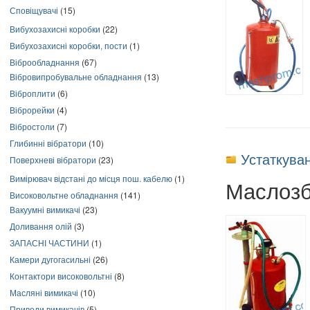
Сповіщувачі
(15)
Вибухозахисні коробки
(22)
Вибухозахисні коробки, пости
(1)
Віброобладнання
(67)
Вібровипробувальне обладнання
(13)
Віброплити
(6)
Віброрейки
(4)
Вібростоли
(7)
Глибинні вібратори
(10)
Устаткува
Поверхневі вібратори
(23)
Вимірювач відстані до місця пош. кабелю
(1)
Маслозб
Високовольтне обладнання
(141)
Вакуумні вимикачі
(23)
Доливання олій
(3)
ЗАПАСНІ ЧАСТИНИ
(1)
Камери дугогасильні
(26)
Контактори високовольтні
(8)
Масляні вимикачі
(10)
Приводи вимикачів
(5)