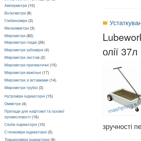
Амперметри
(10)
Вольтметри
(8)
Глибиноміри
(3)
Устаткува
Мегаомметри
(3)
Lubewor
Мікрометри
(82)
Мікрометри гладкі
(26)
олії 37л
Мікрометри зубомірні
(4)
Мікрометри листові
(2)
Мікрометри призматичні
(15)
Мікрометри важільні
(17)
Мікрометри зі вставками
(14)
Мікрометри трубні
(3)
Нутроміри індикаторні
(15)
Омметри
(4)
Прилади для нафтової та газової
промисловості
(16)
Скоби індикаторні
(10)
зручності п
Стенкоміри індикаторні
(5)
Товщиноміри індикаторні
(6)