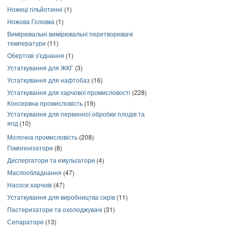
Ножиці гільйотинні
(1)
Ножова Головка
(1)
Вимірювальні вимірювальні перетворювачі
температури
(11)
Обертові з'єднання
(1)
Устаткування для ЖКГ
(3)
Устаткування для нафтобаз
(16)
Устаткування для харчової промисловості
(228)
Консервна промисловість
(19)
Устаткування для первинної обробки плодів та
ягід
(10)
Молочна промисловість
(208)
Гомогенізатори
(8)
Диспергатори та емульгатори
(4)
Маслообладнання
(47)
Насоси харчові
(47)
Устаткування для виробництва сирів
(11)
Пастеризатори та охолоджувачі
(31)
Сепаратори
(13)