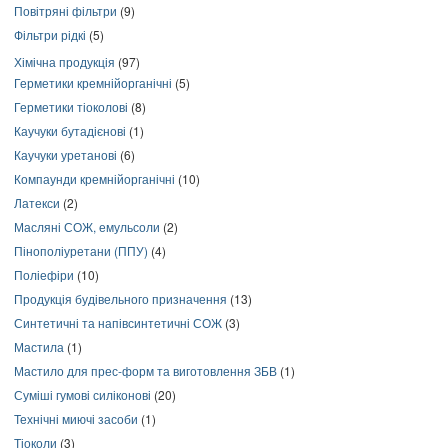
Повітряні фільтри
(9)
Фільтри рідкі
(5)
Хімічна продукція
(97)
Герметики кремнійорганічні
(5)
Герметики тіоколові
(8)
Каучуки бутадієнові
(1)
Каучуки уретанові
(6)
Компаунди кремнійорганічні
(10)
Латекси
(2)
Масляні СОЖ, емульсоли
(2)
Пінополіуретани (ППУ)
(4)
Поліефіри
(10)
Продукція будівельного призначення
(13)
Синтетичні та напівсинтетичні СОЖ
(3)
Мастила
(1)
Мастило для прес-форм та виготовлення ЗБВ
(1)
Суміші гумові силіконові
(20)
Технічні миючі засоби
(1)
Тіоколи
(3)