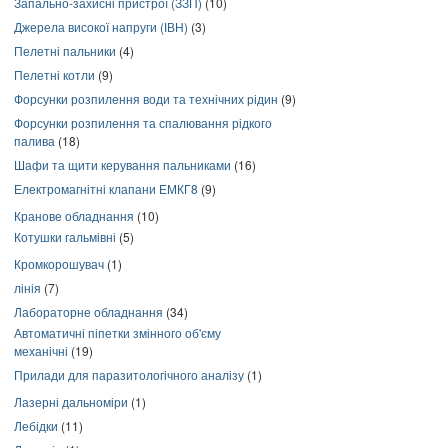
Запально-захисні пристрої (ЗЗП)
(10)
Джерела високої напруги (ІВН)
(3)
Пелетні пальники
(4)
Пелетні котли
(9)
Форсунки розпилення води та технічних рідин
(9)
Форсунки розпилення та спалювання рідкого
палива
(18)
Шафи та щити керування пальниками
(16)
Електромагнітні клапани ЕМКГ8
(9)
Кранове обладнання
(10)
Котушки гальмівні
(5)
Кромкорошувач
(1)
лінія
(7)
Лабораторне обладнання
(34)
Автоматичні піпетки змінного об'єму
механічні
(19)
Прилади для паразитологічного аналізу
(1)
Лазерні дальноміри
(1)
Лебідки
(11)