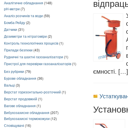
відпрац
Аналітичне обладнання
(148)
pH-метри
(7)
Аналіз розчинів та води
(59)
Бомба Рейду
(2)
Датчики
(31)
Дозиметри та нітратоміри
(2)
Контроль технологічних процесів
(1)
Прилади безпеки
(43)
Рудничні та шахтні газоаналізатори
(1)
Пристрої для перевірки газоаналізаторів
(1)
ємності. […]
Без рубрики
(79)
Бурове обладнання
(36)
Вальці
(3)
Верстат горизонтально-розточний
(1)
Устаткува
Верстат продовжній
(1)
Установ
Вагове обладнання
(1)
Вибухозахисне обладнання
(207)
Вибухозахисні термокожухи
(12)
Сповіщувачі
(16)