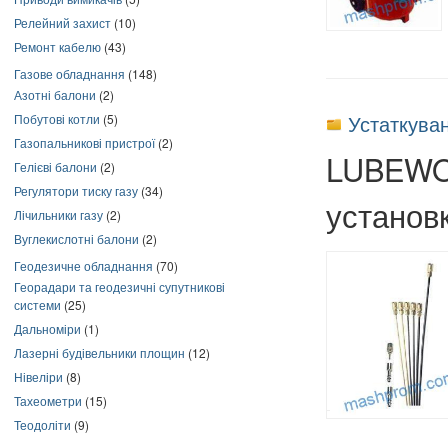
Релейний захист
(10)
Ремонт кабелю
(43)
Газове обладнання
(148)
Азотні балони
(2)
Устаткува
Побутові котли
(5)
Газопальникові пристрої
(2)
LUBEWOR
Гелієві балони
(2)
Регулятори тиску газу
(34)
установк
Лічильники газу
(2)
Вуглекислотні балони
(2)
Геодезичне обладнання
(70)
Георадари та геодезичні супутникові
системи
(25)
Дальноміри
(1)
Лазерні будівельники площин
(12)
Нівеліри
(8)
Тахеометри
(15)
Теодоліти
(9)