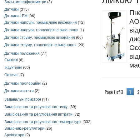
Вольтамперфазометри
(8)
Датчики
(315)
Пн
Датчики LEM
(96)
AO
Датчики напруги, промислове виконання
(12)
від
Датчики напруги, транспортне виконання
(1)
Датчики струму, промислове виконання
(60)
ди
Датчики струму, транспортне виконання
(23)
Ос
Датчики положення
(77)
ві
Ємнісні
(6)
мас
Індуктивні
(60)
Оптичні
(7)
Датчики пропорційні
(2)
Датчики частоти
(2)
Page 1 of 3
1
2
Задавальні пристрої
(11)
Вимірювання та регулювання тиску.
(89)
Вимірювання та регулювання витрати
(72)
Вимірювання та регулювання температури
(332)
Вимірники-регулятори
(26)
Архіватори
(2)