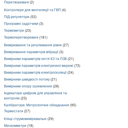
Перетворювачі
(2)
Контролери для вентиляції та ГВП
(4)
ПІД-регулятори
(52)
Програмні задатчики
(3)
Термометри
(23)
Термоперетворювачі
(181)
Вимірювання та регулювання рівня
(27)
Вимірювання параметрів вібрації
(3)
Вимірники параметрів петлі КЗ та ПЗВ
(21)
Вимірники параметрів електричної мережі
(73)
Вимірники параметрів електроізоляції
(24)
Вимірники швидкості потоку
(21)
Вимірники опору заземлення
(28)
Індикатори цифрові для управління та
контролю
(23)
Калібратори. Метрологічне обладнання
(95)
Термостати
(27)
Кліщі струмовимірювальні
(29)
Мегаомметри
(18)