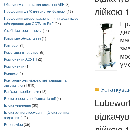
Обслуговування та відновлення АКБ
(8)
лійкою 1
Професійні ДБЖ для систем безпеки
(46)
Професійні джерела живлення та додаткове
При
обладнання для CCTV та PoE
(24)
Стабілізатори напруги
(14)
дв
Канальне обладнання
(1)
ма
Кантувач
(1)
зма
Комутаційні пристрої
(5)
мос
Компоненти АСУТП
(2)
умо
Компоненти
(1)
Конвеєр
(1)
Контрольно-вимірювальні прилади та
автоматика
(1 910)
Устаткува
Бар'єри іскробезпеки
(12)
Блоки оперативної сигналізації
(4)
Lubewor
Блоки живлення
(30)
відкачув
Блоки ручного керування (блоки ручних
задатчиків)
(2)
Вологоміри
(39)
лійкою 1