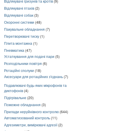
Відлякувачі гризунів та кротів
(9)
Відлякувачі птахів
(2)
Відлякувачі собак
(3)
Охоронні системи
(48)
Пакувальне обладнання
(7)
Перетворювачі тиску
(1)
Плита монтажна
(1)
Пневматика
(47)
Устаткування для подачі пари
(5)
Розподільники повітря
(6)
Ротаційні сполуки
(18)
Аксесуари для ротаційних з'єднань
(7)
Подавлювачі будь-яких мікрофонів та
диктофонів
(4)
Підігрівальне
(20)
Пожежне обладнання
(3)
Прилади неруйнівного контролю
(644)
Автоматизований контроль
(11)
Адгезиметри, вимірювачі адгезії
(2)