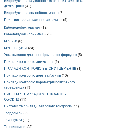
Випробування та діагностика силових кабелів та
діелектриків
(31)
Випробування ізоляційних масел
(6)
Пристрої провантаження автоматів
(5)
Кабеледефектошукачі
(12)
Кабелешукачі (приймачі)
(26)
Мірники
(6)
Металошукачі
(24)
Устаткування для перевірки насос-форсунок
(5)
Прилади контролю армування
(9)
ПРИЛАДИ КОНТРОЛЮ БЕТОНУ І ЦЕМЕНТІВ
(4)
Прилади контролю доріг та ґрунтів
(10)
Прилади контролю параметрів повітряного
середовища
(13)
СИСТЕМИ І ПРИЛАДИ МОНІТОРИНГУ
ОБ'ЄКТІВ
(11)
Системи та прилади теплового контролю
(14)
Твердоміри
(2)
Течешукачі
(17)
Товщиноміри
(23)