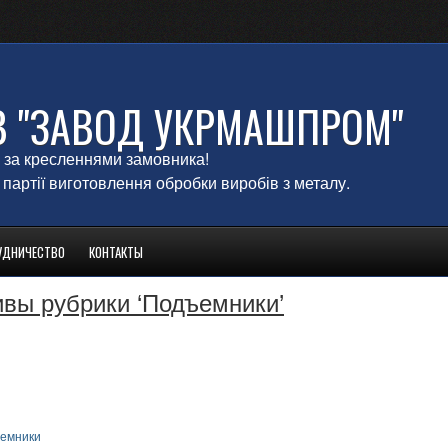
В "ЗАВОД УКРМАШПРОМ"
 за кресленнями замовника!
 партії виготовлення обробки виробів з металу.
УДНИЧЕСТВО
КОНТАКТЫ
вы рубрики ‘Подъемники’
емники