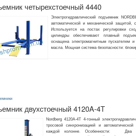
ъемник четырехстоечный 4440
Электрогидравлический подъемник NOR
автоматической и механической защитой, с
Используется на постах регулировки сход
цилиндры обеспечивают плавный подъе
оснащена электромагнитным пускателем и
масла. Мощная система безопасности: блоки
емники
ъемник двухстоечный 4120A-4T
Nordberg 4120A-4T 4-тонный электрогидравли
тросовой синхронизацией и автоматической
каждой колонне. Особенности: Два ги