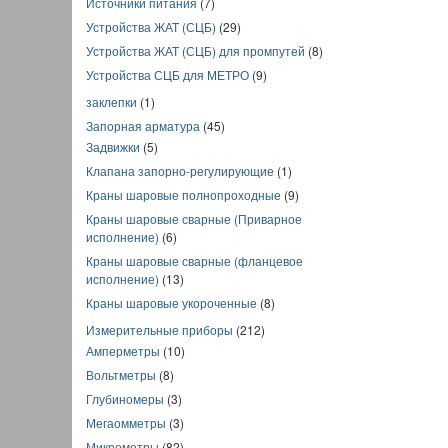
Источники питания
(7)
Устройства ЖАТ (СЦБ)
(29)
Устройства ЖАТ (СЦБ) для промпутей
(8)
Устройства СЦБ для МЕТРО
(9)
заклепки
(1)
Запорная арматура
(45)
Задвижки
(5)
Клапана запорно-регулирующие
(1)
Краны шаровые полнопроходные
(9)
Краны шаровые сварные (Приварное
исполнение)
(6)
Краны шаровые сварные (фланцевое
исполнение)
(13)
Краны шаровые укороченные
(8)
Измерительные приборы
(212)
Амперметры
(10)
Вольтметры
(8)
Глубиномеры
(3)
Мегаомметры
(3)
Микрометры
(82)