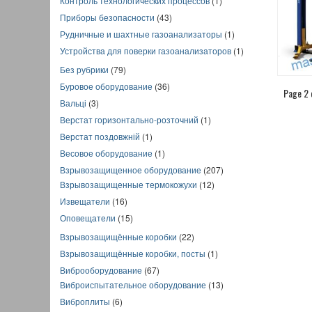
Контроль технологических процессов
(1)
Приборы безопасности
(43)
Рудничные и шахтные газоанализаторы
(1)
Устройства для поверки газоанализаторов
(1)
Без рубрики
(79)
Буровое оборудование
(36)
Page 2 
Вальці
(3)
Верстат горизонтально-розточний
(1)
Верстат поздовжній
(1)
Весовое оборудование
(1)
Взрывозащищенное оборудование
(207)
Взрывозащищенные термокожухи
(12)
Извещатели
(16)
Оповещатели
(15)
Взрывозащищённые коробки
(22)
Взрывозащищённые коробки, посты
(1)
Виброоборудование
(67)
Виброиспытательное оборудование
(13)
Виброплиты
(6)