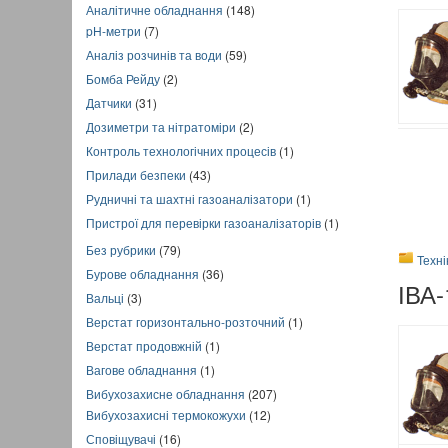
Аналітичне обладнання
(148)
pH-метри
(7)
Аналіз розчинів та води
(59)
Бомба Рейду
(2)
Датчики
(31)
Дозиметри та нітратоміри
(2)
Контроль технологічних процесів
(1)
Прилади безпеки
(43)
Рудничні та шахтні газоаналізатори
(1)
Пристрої для перевірки газоаналізаторів
(1)
Без рубрики
(79)
Техн
Бурове обладнання
(36)
ІВА-
Вальці
(3)
Верстат горизонтально-розточний
(1)
Верстат продовжній
(1)
Вагове обладнання
(1)
Вибухозахисне обладнання
(207)
Вибухозахисні термокожухи
(12)
Сповіщувачі
(16)