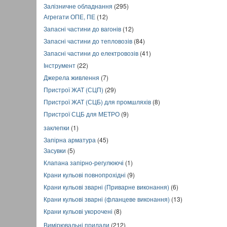
Залізничне обладнання
(295)
Агрегати ОПЕ, ПЕ
(12)
Запасні частини до вагонів
(12)
Запасні частини до тепловозів
(84)
Запасні частини до електровозів
(41)
Інструмент
(22)
Джерела живлення
(7)
Пристрої ЖАТ (СЦП)
(29)
Пристрої ЖАТ (СЦБ) для промшляхів
(8)
Пристрої СЦБ для МЕТРО
(9)
заклепки
(1)
Запірна арматура
(45)
Засувки
(5)
Клапана запірно-регулюючі
(1)
Крани кульові повнопрохідні
(9)
Крани кульові зварні (Приварне виконання)
(6)
Крани кульові зварні (фланцеве виконання)
(13)
Крани кульові укорочені
(8)
Вимірювальні прилади
(212)