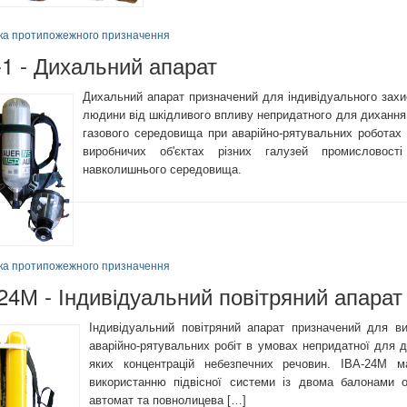
іка протипожежного призначення
1 - Дихальний апарат
Дихальний апарат призначений для індивідуального захи
людини від шкідливого впливу непридатного для дихання
газового середовища при аварійно-рятувальних роботах 
виробничих об'єктах різних галузей промисловост
навколишнього середовища.
іка протипожежного призначення
24М - Індивідуальний повітряний апарат
Індивідуальний повітряний апарат призначений для в
аварійно-рятувальних робіт в умовах непридатної для 
яких концентрацій небезпечних речовин. ІВА-24М м
використанню підвісної системи із двома балонами 
автомат та повнолицева […]