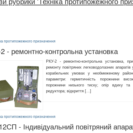
ви рубрики 'Техніка протипожежного при
іка протипожежного призначення
2 - ремонтно-контрольна установка
РКУ-2 - ремонтно-контрольна установка, пр
ремонту повітряних легководолазних апаратів 
корабельних умовах у необмеженому районі
параметри: герметичність порожнини висок
порожнини низького тиску; опір вдиху та 
редуктора; відкриття […]
іка протипожежного призначення
12СП - Індивідуальний повітряний апара