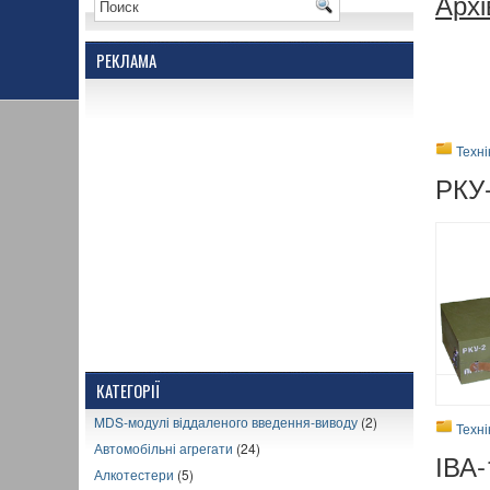
Архі
РЕКЛАМА
Техн
РКУ-
КАТЕГОРІЇ
MDS-модулі віддаленого введення-виводу
(2)
Техн
Автомобільні агрегати
(24)
ІВА-
Алкотестери
(5)