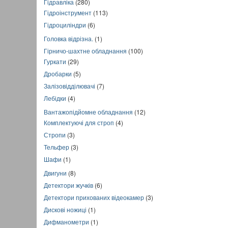
Гідравліка
(280)
Гідроінструмент
(113)
Гідроциліндри
(6)
Головка відрізна.
(1)
Гірничо-шахтне обладнання
(100)
Гуркати
(29)
Дробарки
(5)
Залізовідділювачі
(7)
Лебідки
(4)
Вантажопідйомне обладнання
(12)
Комплектуючі для строп
(4)
Стропи
(3)
Тельфер
(3)
Шафи
(1)
Двигуни
(8)
Детектори жучків
(6)
Детектори прихованих відеокамер
(3)
Дискові ножиці
(1)
Дифманометри
(1)