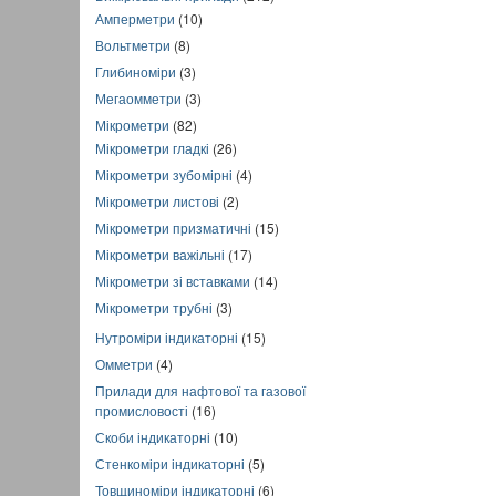
Амперметри
(10)
Вольтметри
(8)
Глибиноміри
(3)
Мегаомметри
(3)
Мікрометри
(82)
Мікрометри гладкі
(26)
Мікрометри зубомірні
(4)
Мікрометри листові
(2)
Мікрометри призматичні
(15)
Мікрометри важільні
(17)
Мікрометри зі вставками
(14)
Мікрометри трубні
(3)
Нутроміри індикаторні
(15)
Омметри
(4)
Прилади для нафтової та газової
промисловості
(16)
Скоби індикаторні
(10)
Стенкоміри індикаторні
(5)
Товщиноміри індикаторні
(6)