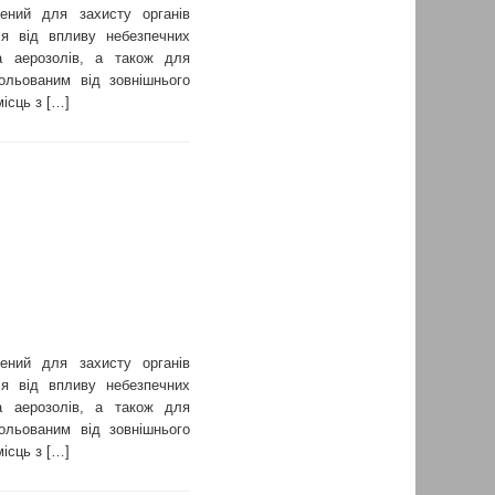
чений для захисту органів
чя від впливу небезпечних
а аерозолів, а також для
ольованим від зовнішнього
ісць з […]
чений для захисту органів
чя від впливу небезпечних
а аерозолів, а також для
ольованим від зовнішнього
ісць з […]