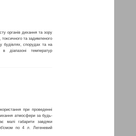
сту органів дихання та зору
, токсичного та задимленого
у будівлях, спорудах та на
і в діапазоні температур
икористання при проведенні
дихання атмосфери за будь-
ає малі габарити завдяки
об'ємом по 4 л. Легеневий