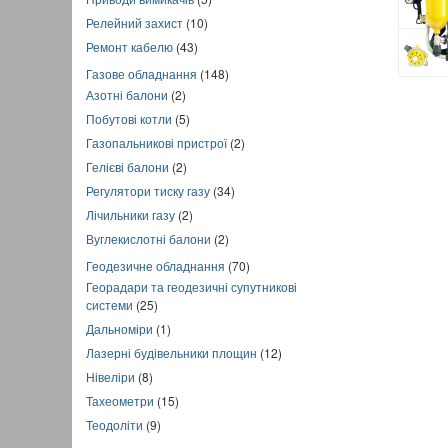
Релейний захист
(10)
Ремонт кабелю
(43)
Газове обладнання
(148)
Азотні балони
(2)
Побутові котли
(5)
Газопальникові пристрої
(2)
Гелієві балони
(2)
Регулятори тиску газу
(34)
Лічильники газу
(2)
Вуглекислотні балони
(2)
Геодезичне обладнання
(70)
Георадари та геодезичні супутникові
системи
(25)
Дальноміри
(1)
Лазерні будівельники площин
(12)
Нівеліри
(8)
Тахеометри
(15)
Теодоліти
(9)