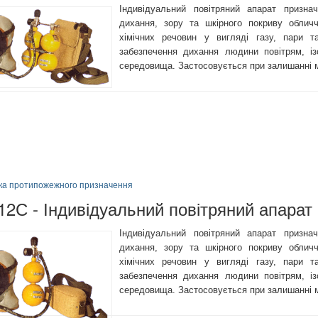
Індивідуальний повітряний апарат призна
дихання, зору та шкірного покриву облич
хімічних речовин у вигляді газу, пари т
забезпечення дихання людини повітрям, із
середовища. Застосовується при залишанні м
іка протипожежного призначення
12С - Індивідуальний повітряний апарат
Індивідуальний повітряний апарат призна
дихання, зору та шкірного покриву облич
хімічних речовин у вигляді газу, пари т
забезпечення дихання людини повітрям, із
середовища. Застосовується при залишанні м