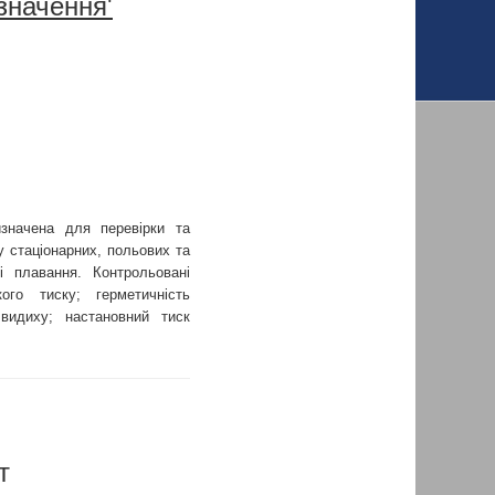
значення'
изначена для перевірки та
у стаціонарних, польових та
 плавання. Контрольовані
ого тиску; герметичність
видиху; настановний тиск
т