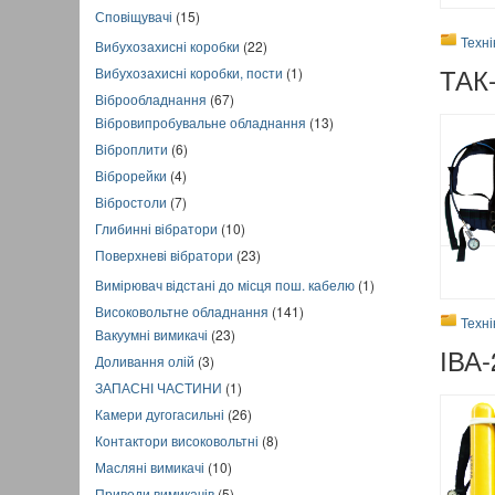
Сповіщувачі
(15)
Техн
Вибухозахисні коробки
(22)
ТАК-
Вибухозахисні коробки, пости
(1)
Віброобладнання
(67)
Вібровипробувальне обладнання
(13)
Віброплити
(6)
Віброрейки
(4)
Вібростоли
(7)
Глибинні вібратори
(10)
Поверхневі вібратори
(23)
Вимірювач відстані до місця пош. кабелю
(1)
Високовольтне обладнання
(141)
Техн
Вакуумні вимикачі
(23)
ІВА-
Доливання олій
(3)
ЗАПАСНІ ЧАСТИНИ
(1)
Камери дугогасильні
(26)
Контактори високовольтні
(8)
Масляні вимикачі
(10)
Приводи вимикачів
(5)