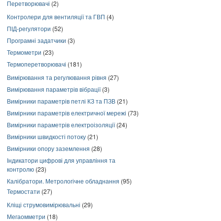
Перетворювачі
(2)
Контролери для вентиляції та ГВП
(4)
ПІД-регулятори
(52)
Програмні задатчики
(3)
Термометри
(23)
Термоперетворювачі
(181)
Вимірювання та регулювання рівня
(27)
Вимірювання параметрів вібрації
(3)
Вимірники параметрів петлі КЗ та ПЗВ
(21)
Вимірники параметрів електричної мережі
(73)
Вимірники параметрів електроізоляції
(24)
Вимірники швидкості потоку
(21)
Вимірники опору заземлення
(28)
Індикатори цифрові для управління та
контролю
(23)
Калібратори. Метрологічне обладнання
(95)
Термостати
(27)
Кліщі струмовимірювальні
(29)
Мегаомметри
(18)