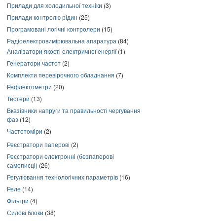
Прилади для холодильної техніки
(3)
Прилади контролю рідин
(25)
Програмовані логічні контролери
(15)
Радіоелектровимірювальна апаратура
(84)
Аналізатори якості електричної енергії
(1)
Генератори частот
(2)
Комплекти перевірочного обладнання
(7)
Рефлектометри
(20)
Тестери
(13)
Вказівники напруги та правильності чергування
фаз
(12)
Частотоміри
(2)
Реєстратори паперові
(2)
Реєстратори електронні (безпаперові
самописці)
(26)
Регулювання технологічних параметрів
(16)
Реле
(14)
Фільтри
(4)
Силові блоки
(38)