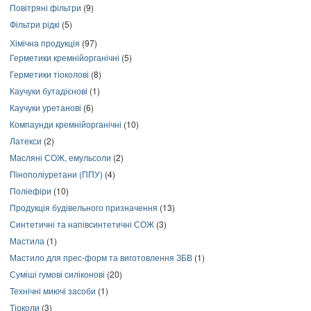
Повітряні фільтри
(9)
Фільтри рідкі
(5)
Хімічна продукція
(97)
Герметики кремнійорганічні
(5)
Герметики тіоколові
(8)
Каучуки бутадієнові
(1)
Каучуки уретанові
(6)
Компаунди кремнійорганічні
(10)
Латекси
(2)
Масляні СОЖ, емульсоли
(2)
Пінополіуретани (ППУ)
(4)
Поліефіри
(10)
Продукція будівельного призначення
(13)
Синтетичні та напівсинтетичні СОЖ
(3)
Мастила
(1)
Мастило для прес-форм та виготовлення ЗБВ
(1)
Суміші гумові силіконові
(20)
Технічні миючі засоби
(1)
Тіоколи
(3)