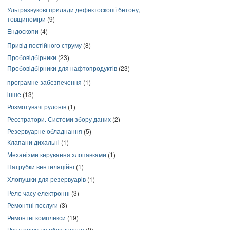
Ультразвукові прилади дефектоскопії бетону,
товщиноміри
(9)
Ендоскопи
(4)
Привід постійного струму
(8)
Пробовідбірники
(23)
Пробовідбірники для нафтопродуктів
(23)
програмне забезпечення
(1)
інше
(13)
Розмотувачі рулонів
(1)
Реєстратори. Системи збору даних
(2)
Резервуарне обладнання
(5)
Клапани дихальні
(1)
Механізми керування хлопавками
(1)
Патрубки вентиляційні
(1)
Хлопушки для резервуарів
(1)
Реле часу електронні
(3)
Ремонтні послуги
(3)
Ремонтні комплекси
(19)
Рентгенівське обладнання
(9)