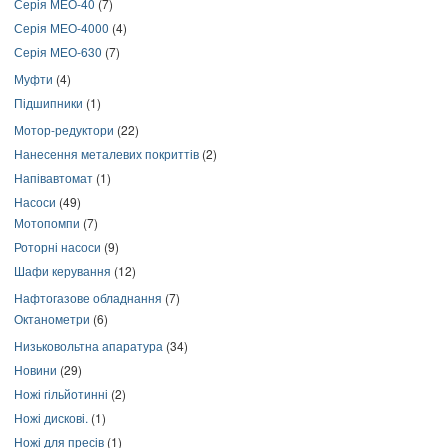
Серія МЕО-40
(7)
Серія МЕО-4000
(4)
Серія МЕО-630
(7)
Муфти
(4)
Підшипники
(1)
Мотор-редуктори
(22)
Нанесення металевих покриттів
(2)
Напівавтомат
(1)
Насоси
(49)
Мотопомпи
(7)
Роторні насоси
(9)
Шафи керування
(12)
Нафтогазове обладнання
(7)
Октанометри
(6)
Низьковольтна апаратура
(34)
Новини
(29)
Ножі гільйотинні
(2)
Ножі дискові.
(1)
Ножі для пресів
(1)