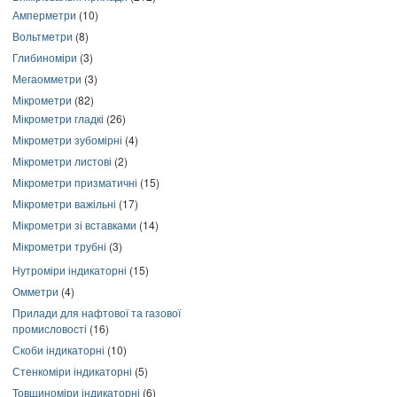
Амперметри
(10)
Вольтметри
(8)
Глибиноміри
(3)
Мегаомметри
(3)
Мікрометри
(82)
Мікрометри гладкі
(26)
Мікрометри зубомірні
(4)
Мікрометри листові
(2)
Мікрометри призматичні
(15)
Мікрометри важільні
(17)
Мікрометри зі вставками
(14)
Мікрометри трубні
(3)
Нутроміри індикаторні
(15)
Омметри
(4)
Прилади для нафтової та газової
промисловості
(16)
Скоби індикаторні
(10)
Стенкоміри індикаторні
(5)
Товщиноміри індикаторні
(6)