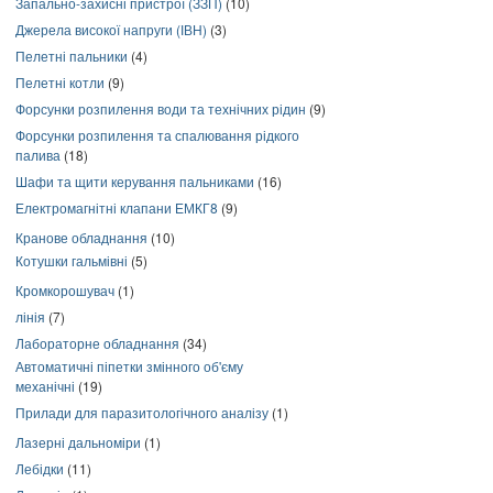
Запально-захисні пристрої (ЗЗП)
(10)
Джерела високої напруги (ІВН)
(3)
Пелетні пальники
(4)
Пелетні котли
(9)
Форсунки розпилення води та технічних рідин
(9)
Форсунки розпилення та спалювання рідкого
палива
(18)
Шафи та щити керування пальниками
(16)
Електромагнітні клапани ЕМКГ8
(9)
Кранове обладнання
(10)
Котушки гальмівні
(5)
Кромкорошувач
(1)
лінія
(7)
Лабораторне обладнання
(34)
Автоматичні піпетки змінного об'єму
механічні
(19)
Прилади для паразитологічного аналізу
(1)
Лазерні дальноміри
(1)
Лебідки
(11)