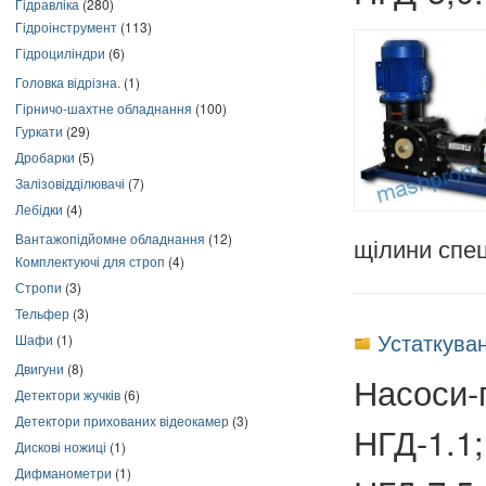
Гідравліка
(280)
Гідроінструмент
(113)
Гідроциліндри
(6)
Головка відрізна.
(1)
Гірничо-шахтне обладнання
(100)
Гуркати
(29)
Дробарки
(5)
Залізовідділювачі
(7)
Лебідки
(4)
Вантажопідйомне обладнання
(12)
щілини спец
Комплектуючі для строп
(4)
Стропи
(3)
Тельфер
(3)
Устаткуван
Шафи
(1)
Двигуни
(8)
Насоси-г
Детектори жучків
(6)
Детектори прихованих відеокамер
(3)
НГД-1.1;
Дискові ножиці
(1)
Дифманометри
(1)