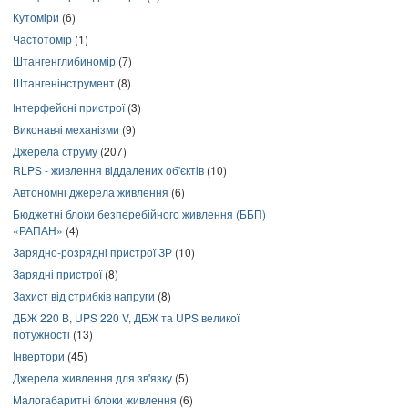
Кутоміри
(6)
Частотомір
(1)
Штангенглибиномір
(7)
Штангенінструмент
(8)
Інтерфейсні пристрої
(3)
Виконавчі механізми
(9)
Джерела струму
(207)
RLPS - живлення віддалених об'єктів
(10)
Автономні джерела живлення
(6)
Бюджетні блоки безперебійного живлення (ББП)
«РАПАН»
(4)
Зарядно-розрядні пристрої ЗР
(10)
Зарядні пристрої
(8)
Захист від стрибків напруги
(8)
ДБЖ 220 В, UPS 220 V, ДБЖ та UPS великої
потужності
(13)
Інвертори
(45)
Джерела живлення для зв'язку
(5)
Малогабаритні блоки живлення
(6)