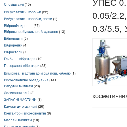
УПЕС 0.
Сповіщувачі
(15)
0.05/2.2
Вибухозахисні коробки
(22)
Вибухозахисні коробки, пости
(1)
0.3/5.5,
Віброобладнання
(67)
Вібровипробувальне обладнання
(13)
Віброплити
(6)
Віброрейки
(4)
Вібростоли
(7)
Глибинні вібратори
(10)
Поверхневі вібратори
(23)
Вимірювач відстані до місця пош. кабелю
(1)
Високовольтне обладнання
(141)
Вакуумні вимикачі
(23)
Доливання олій
(3)
косметични
ЗАПАСНІ ЧАСТИНИ
(1)
Камери дугогасильні
(26)
Контактори високовольтні
(8)
Масляні вимикачі
(10)
Приводи вимикачів
(5)