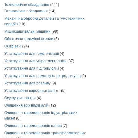
Технологічне обладнання
(441)
Гальванічне обладнання
(14)
Механічна обробка деталей та гумотехнічних
виробів
(10)
Мішкозашивальні машини
(98)
Обкаточно-гальмівні стенди
(5)
Обігрівачі
(24)
Устаткування для гомогенізації
(4)
Устаткування для мікроелектроніки
(37)
Устаткування для підігріву олій
(4)
Устаткування для ремонту електродвигунів
(9)
Устаткування для розливу
(9)
Устаткування виробництва ПЕТ
(5)
Осушувач повітря
(4)
Очищення всіх видів олій
(12)
Очищення та регенерація індустріальних
масел
(6)
Очищення та регенерація палив
(7)
Очищення та регенерація трансформаторних