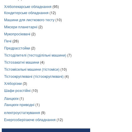
Хлібопекарське обладнання
(95)
Кондитерське обладнання
(12)
Машини для листкового тесту
(10)
Міксери планетарні
(2)
Мукопросіювачі
(2)
Печі
(26)
Предрасстойки
(2)
Тістоділителі (тестоділільні машини)
(7)
Тістозакатні машини
(4)
Тістомісильні машини (тістоміси)
(10)
Тістоокруглювачі (тістоокруглювачі)
(4)
Хліборізки
(3)
Шафи розстійні
(10)
Ланцюги
(1)
Ланцюги приводні
(1)
електроустаткування
(9)
Енергозберігаюче обладнання
(12)