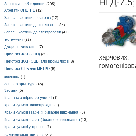
НГД-7.5;
Залізничне обладнання
(295)
Агрегати ОПЕ, ПЕ
(12)
Запасні частини до вагонів
(12)
Запасні частини до тепловозів
(84)
Запасні частини до електровозів
(41)
Інструмент
(22)
Джерела живлення
(7)
Пристрої ЖАТ (СЦП)
(29)
харчових,
Пристрої ЖАТ (СЦБ) для промшляхів
(8)
гомогенізов
Пристрої СЦБ для МЕТРО
(9)
заклепки
(1)
Запірна арматура
(45)
Засувки
(5)
Клапана запірно-регулюючі
(1)
Крани кульові повнопрохідні
(9)
Крани кульові зварні (Приварне виконання)
(6)
Крани кульові зварні (фланцеве виконання)
(13)
Крани кульові укорочені
(8)
Вимірювальні прилади
(212)