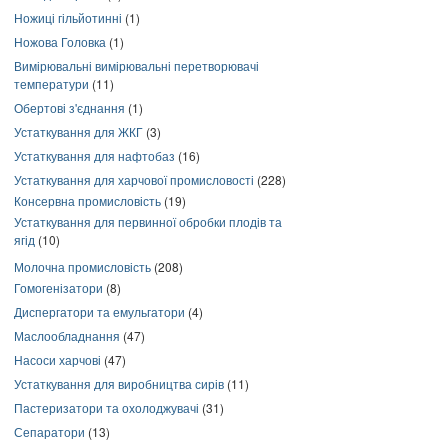
Ножиці гільйотинні
(1)
Ножова Головка
(1)
Вимірювальні вимірювальні перетворювачі
температури
(11)
Обертові з'єднання
(1)
Устаткування для ЖКГ
(3)
Устаткування для нафтобаз
(16)
Устаткування для харчової промисловості
(228)
Консервна промисловість
(19)
Устаткування для первинної обробки плодів та
ягід
(10)
Молочна промисловість
(208)
Гомогенізатори
(8)
Диспергатори та емульгатори
(4)
Маслообладнання
(47)
Насоси харчові
(47)
Устаткування для виробництва сирів
(11)
Пастеризатори та охолоджувачі
(31)
Сепаратори
(13)