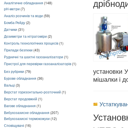
дрібнод
Аналітичне обладнання
(148)
pH-метри
(7)
Аналіз розчинів та води
(59)
Бомба Рейду
(2)
Датчики
(31)
Дозиметри та нітратоміри
(2)
Контроль технологічних процесів
(1)
Прилади безпеки
(43)
Рудничні та шахтні газоаналізатори
(1)
Пристрої для перевірки газоаналізаторів
(1)
установки 
Без рубрики
(79)
Бурове обладнання
(36)
мішалки і д
Вальці
(3)
Верстат горизонтально-розточний
(1)
Верстат продовжній
(1)
Устаткуван
Вагове обладнання
(1)
Вибухозахисне обладнання
(207)
Установк
Вибухозахисні термокожухи
(12)
Сповіщувачі
(16)