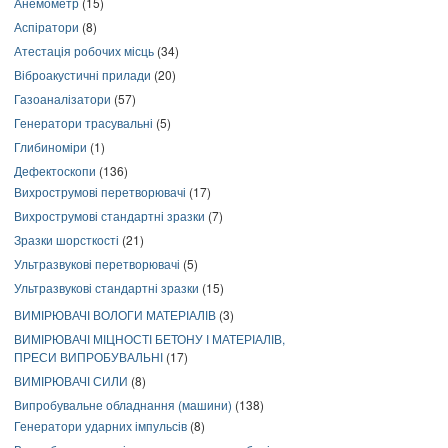
Анемометр
(15)
Аспіратори
(8)
Атестація робочих місць
(34)
Віброакустичні прилади
(20)
Газоаналізатори
(57)
Генератори трасувальні
(5)
Глибиноміри
(1)
Дефектоскопи
(136)
Вихрострумові перетворювачі
(17)
Вихрострумові стандартні зразки
(7)
Зразки шорсткості
(21)
Ультразвукові перетворювачі
(5)
Ультразвукові стандартні зразки
(15)
ВИМІРЮВАЧІ ВОЛОГИ МАТЕРІАЛІВ
(3)
ВИМІРЮВАЧІ МІЦНОСТІ БЕТОНУ І МАТЕРІАЛІВ,
ПРЕСИ ВИПРОБУВАЛЬНІ
(17)
ВИМІРЮВАЧІ СИЛИ
(8)
Випробувальне обладнання (машини)
(138)
Генератори ударних імпульсів
(8)