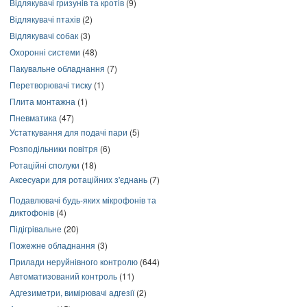
Відлякувачі гризунів та кротів
(9)
Відлякувачі птахів
(2)
Відлякувачі собак
(3)
Охоронні системи
(48)
Пакувальне обладнання
(7)
Перетворювачі тиску
(1)
Плита монтажна
(1)
Пневматика
(47)
Устаткування для подачі пари
(5)
Розподільники повітря
(6)
Ротаційні сполуки
(18)
Аксесуари для ротаційних з'єднань
(7)
Подавлювачі будь-яких мікрофонів та
диктофонів
(4)
Підігрівальне
(20)
Пожежне обладнання
(3)
Прилади неруйнівного контролю
(644)
Автоматизований контроль
(11)
Адгезиметри, вимірювачі адгезії
(2)