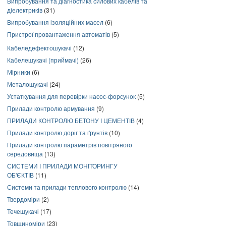
Випробування та діагностика силових кабелів та
діелектриків
(31)
Випробування ізоляційних масел
(6)
Пристрої провантаження автоматів
(5)
Кабеледефектошукачі
(12)
Кабелешукачі (приймачі)
(26)
Мірники
(6)
Металошукачі
(24)
Устаткування для перевірки насос-форсунок
(5)
Прилади контролю армування
(9)
ПРИЛАДИ КОНТРОЛЮ БЕТОНУ І ЦЕМЕНТІВ
(4)
Прилади контролю доріг та ґрунтів
(10)
Прилади контролю параметрів повітряного
середовища
(13)
СИСТЕМИ І ПРИЛАДИ МОНІТОРИНГУ
ОБ'ЄКТІВ
(11)
Системи та прилади теплового контролю
(14)
Твердоміри
(2)
Течешукачі
(17)
Товщиноміри
(23)