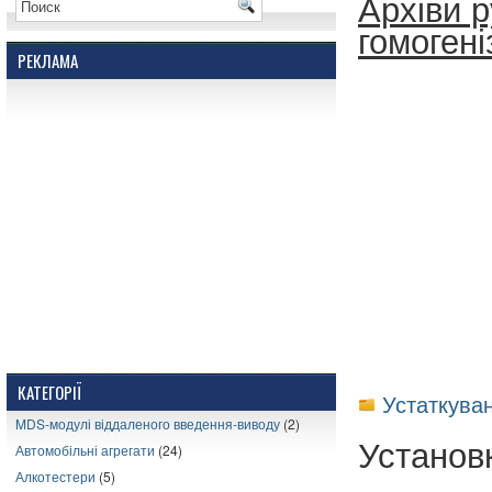
Архіви р
гомогеніз
РЕКЛАМА
КАТЕГОРІЇ
Устаткуван
MDS-модулі віддаленого введення-виводу
(2)
Установ
Автомобільні агрегати
(24)
Алкотестери
(5)