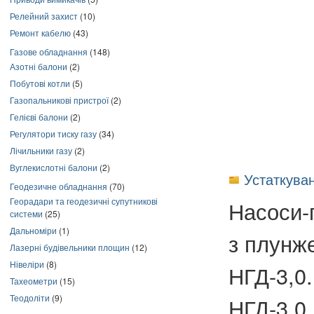
Релейний захист
(10)
Ремонт кабелю
(43)
Газове обладнання
(148)
Азотні балони
(2)
Побутові котли
(5)
Газопальникові пристрої
(2)
Гелієві балони
(2)
Регулятори тиску газу
(34)
Лічильники газу
(2)
Вуглекислотні балони
(2)
Устаткуван
Геодезичне обладнання
(70)
Георадари та геодезичні супутникові
Насоси-г
системи
(25)
Дальноміри
(1)
з плунж
Лазерні будівельники площин
(12)
Нівеліри
(8)
НГД-3,0
Тахеометри
(15)
Теодоліти
(9)
НГД-3,0