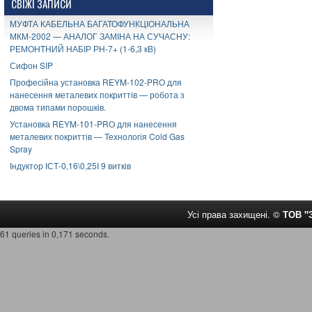
СВІЖІ ЗАПИСИ
МУФТА КАБЕЛЬНА БАГАТОФУНКЦІОНАЛЬНА
МКМ-2002 — АНАЛОГ ЗАМІНА НА СУЧАСНУ:
РЕМОНТНИЙ НАБІР РН-7+ (1-6,3 кВ)
Сифон SIP
Професійна установка REYM-102-PRO для
нанесення металевих покриттів — робота з
двома типами порошків.
Установка REYM-101-PRO для нанесення
металевих покриттів — Технологія Cold Gas
Spray
Індуктор ІСТ-0,16\0,25І 9 витків
Усі права захищені. ©
ТОВ 
61 queries in 0,171 seconds.