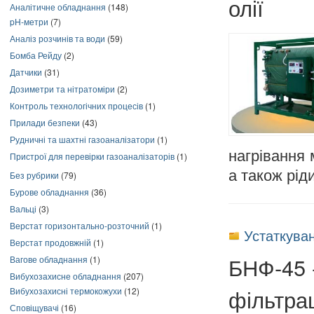
олії
Аналітичне обладнання
(148)
pH-метри
(7)
Аналіз розчинів та води
(59)
Бомба Рейду
(2)
Датчики
(31)
Дозиметри та нітратоміри
(2)
Контроль технологічних процесів
(1)
Прилади безпеки
(43)
Рудничні та шахтні газоаналізатори
(1)
нагрівання 
Пристрої для перевірки газоаналізаторів
(1)
а також рід
Без рубрики
(79)
Бурове обладнання
(36)
Вальці
(3)
Верстат горизонтально-розточний
(1)
Устаткуван
Верстат продовжній
(1)
БНФ-45 -
Вагове обладнання
(1)
Вибухозахисне обладнання
(207)
фільтра
Вибухозахисні термокожухи
(12)
Сповіщувачі
(16)