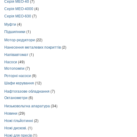
Серія МЕО-40
(7)
Серія МЕО-4000
(4)
Серія МЕО-630
(7)
Муфти
(4)
Підшипники
(1)
Мотор-редуктори
(22)
Нанесення металевих покриттів
(2)
Напівавтомат
(1)
Насоси
(49)
Мотопомпи
(7)
Роторні насоси
(9)
Шафи керування
(12)
Нафтогазове обладнання
(7)
Октанометри
(6)
Низьковольтна апаратура
(34)
Новини
(29)
Ножі гільйотинні
(2)
Ножі дискові.
(1)
Ножі для пресів
(1)