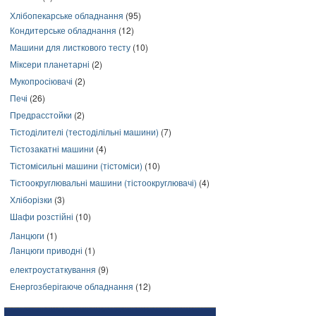
Хлібопекарське обладнання
(95)
Кондитерське обладнання
(12)
Машини для листкового тесту
(10)
Міксери планетарні
(2)
Мукопросіювачі
(2)
Печі
(26)
Предрасстойки
(2)
Тістоділителі (тестоділільні машини)
(7)
Тістозакатні машини
(4)
Тістомісильні машини (тістоміси)
(10)
Тістоокруглювальні машини (тістоокруглювачі)
(4)
Хліборізки
(3)
Шафи розстійні
(10)
Ланцюги
(1)
Ланцюги приводні
(1)
електроустаткування
(9)
Енергозберігаюче обладнання
(12)