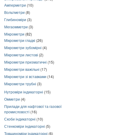
Амперметри
(10)
Вольтметри
(8)
Глибиноміри
(3)
Мегаомметри
(3)
Мікрометри
(82)
Мікрометри гладкі
(26)
Мікрометри зубомірні
(4)
Мікрометри листові
(2)
Мікрометри призматичні
(15)
Мікрометри важільні
(17)
Мікрометри зі вставками
(14)
Мікрометри трубні
(3)
Нутроміри індикаторні
(15)
Омметри
(4)
Прилади для нафтової та газової
промисловості
(16)
Скоби індикаторні
(10)
Стенкоміри індикаторні
(5)
Товщиноміри індикаторні
(6)