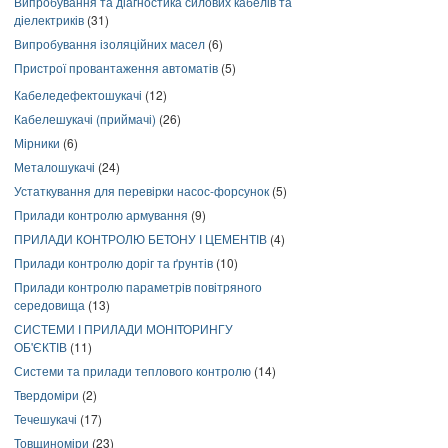
Випробування та діагностика силових кабелів та
діелектриків
(31)
Випробування ізоляційних масел
(6)
Пристрої провантаження автоматів
(5)
Кабеледефектошукачі
(12)
Кабелешукачі (приймачі)
(26)
Мірники
(6)
Металошукачі
(24)
Устаткування для перевірки насос-форсунок
(5)
Прилади контролю армування
(9)
ПРИЛАДИ КОНТРОЛЮ БЕТОНУ І ЦЕМЕНТІВ
(4)
Прилади контролю доріг та ґрунтів
(10)
Прилади контролю параметрів повітряного
середовища
(13)
СИСТЕМИ І ПРИЛАДИ МОНІТОРИНГУ
ОБ'ЄКТІВ
(11)
Системи та прилади теплового контролю
(14)
Твердоміри
(2)
Течешукачі
(17)
Товщиноміри
(23)