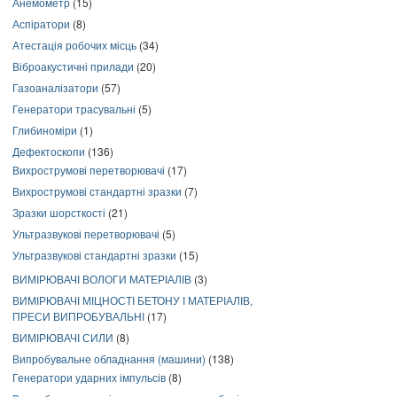
Анемометр
(15)
Аспіратори
(8)
Атестація робочих місць
(34)
Віброакустичні прилади
(20)
Газоаналізатори
(57)
Генератори трасувальні
(5)
Глибиноміри
(1)
Дефектоскопи
(136)
Вихрострумові перетворювачі
(17)
Вихрострумові стандартні зразки
(7)
Зразки шорсткості
(21)
Ультразвукові перетворювачі
(5)
Ультразвукові стандартні зразки
(15)
ВИМІРЮВАЧІ ВОЛОГИ МАТЕРІАЛІВ
(3)
ВИМІРЮВАЧІ МІЦНОСТІ БЕТОНУ І МАТЕРІАЛІВ,
ПРЕСИ ВИПРОБУВАЛЬНІ
(17)
ВИМІРЮВАЧІ СИЛИ
(8)
Випробувальне обладнання (машини)
(138)
Генератори ударних імпульсів
(8)