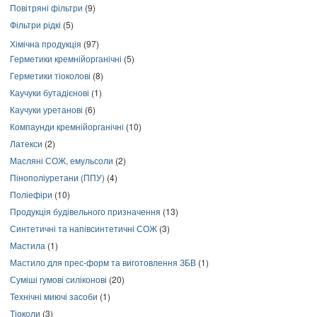
Повітряні фільтри
(9)
Фільтри рідкі
(5)
Хімічна продукція
(97)
Герметики кремнійорганічні
(5)
Герметики тіоколові
(8)
Каучуки бутадієнові
(1)
Каучуки уретанові
(6)
Компаунди кремнійорганічні
(10)
Латекси
(2)
Масляні СОЖ, емульсоли
(2)
Пінополіуретани (ППУ)
(4)
Поліефіри
(10)
Продукція будівельного призначення
(13)
Синтетичні та напівсинтетичні СОЖ
(3)
Мастила
(1)
Мастило для прес-форм та виготовлення ЗБВ
(1)
Суміші гумові силіконові
(20)
Технічні миючі засоби
(1)
Тіоколи
(3)