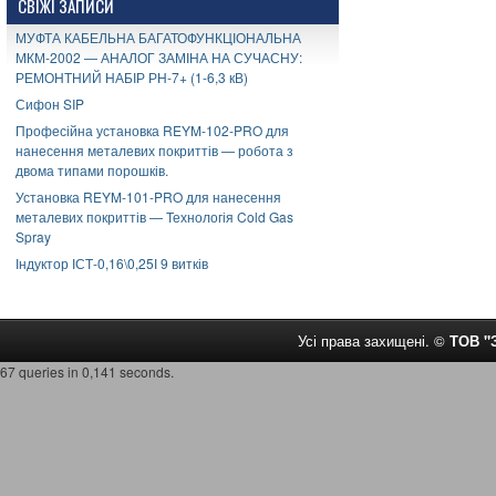
СВІЖІ ЗАПИСИ
МУФТА КАБЕЛЬНА БАГАТОФУНКЦІОНАЛЬНА
МКМ-2002 — АНАЛОГ ЗАМІНА НА СУЧАСНУ:
РЕМОНТНИЙ НАБІР РН-7+ (1-6,3 кВ)
Сифон SIP
Професійна установка REYM-102-PRO для
нанесення металевих покриттів — робота з
двома типами порошків.
Установка REYM-101-PRO для нанесення
металевих покриттів — Технологія Cold Gas
Spray
Індуктор ІСТ-0,16\0,25І 9 витків
Усі права захищені. ©
ТОВ 
67 queries in 0,141 seconds.