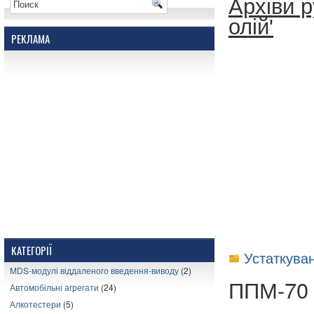
Архіви р
олій'
РЕКЛАМА
КАТЕГОРІЇ
Устаткуван
MDS-модулі віддаленого введення-виводу
(2)
ППМ-70 -
Автомобільні агрегати
(24)
Алкотестери
(5)