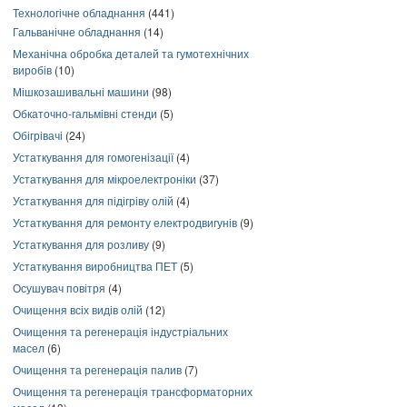
Технологічне обладнання
(441)
Гальванічне обладнання
(14)
Механічна обробка деталей та гумотехнічних
виробів
(10)
Мішкозашивальні машини
(98)
Обкаточно-гальмівні стенди
(5)
Обігрівачі
(24)
Устаткування для гомогенізації
(4)
Устаткування для мікроелектроніки
(37)
Устаткування для підігріву олій
(4)
Устаткування для ремонту електродвигунів
(9)
Устаткування для розливу
(9)
Устаткування виробництва ПЕТ
(5)
Осушувач повітря
(4)
Очищення всіх видів олій
(12)
Очищення та регенерація індустріальних
масел
(6)
Очищення та регенерація палив
(7)
Очищення та регенерація трансформаторних