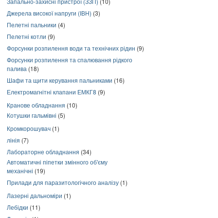
Запально-захисні пристрої (ЗЗП)
(10)
Джерела високої напруги (ІВН)
(3)
Пелетні пальники
(4)
Пелетні котли
(9)
Форсунки розпилення води та технічних рідин
(9)
Форсунки розпилення та спалювання рідкого
палива
(18)
Шафи та щити керування пальниками
(16)
Електромагнітні клапани ЕМКГ8
(9)
Кранове обладнання
(10)
Котушки гальмівні
(5)
Кромкорошувач
(1)
лінія
(7)
Лабораторне обладнання
(34)
Автоматичні піпетки змінного об'єму
механічні
(19)
Прилади для паразитологічного аналізу
(1)
Лазерні дальноміри
(1)
Лебідки
(11)