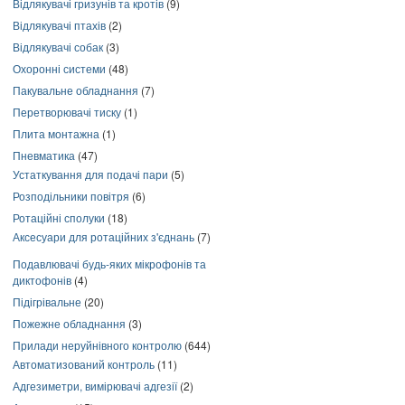
Відлякувачі гризунів та кротів
(9)
Відлякувачі птахів
(2)
Відлякувачі собак
(3)
Охоронні системи
(48)
Пакувальне обладнання
(7)
Перетворювачі тиску
(1)
Плита монтажна
(1)
Пневматика
(47)
Устаткування для подачі пари
(5)
Розподільники повітря
(6)
Ротаційні сполуки
(18)
Аксесуари для ротаційних з'єднань
(7)
Подавлювачі будь-яких мікрофонів та
диктофонів
(4)
Підігрівальне
(20)
Пожежне обладнання
(3)
Прилади неруйнівного контролю
(644)
Автоматизований контроль
(11)
Адгезиметри, вимірювачі адгезії
(2)