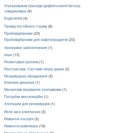
Ультразвукові прилади дефектоскопії бетону,
товщиноміри
(9)
Ендоскопи
(4)
Привід постійного струму
(8)
Пробовідбірники
(23)
Пробовідбірники для нафтопродуктів
(23)
програмне забезпечення
(1)
інше
(13)
Розмотувачі рулонів
(1)
Реєстратори. Системи збору даних
(2)
Резервуарне обладнання
(5)
Клапани дихальні
(1)
Механізми керування хлопавками
(1)
Патрубки вентиляційні
(1)
Хлопушки для резервуарів
(1)
Реле часу електронні
(3)
Ремонтні послуги
(3)
Ремонтні комплекси
(19)
Рентгенівське обладнання
(9)