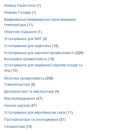
Ножиці гільйотинні
(1)
Ножова Головка
(1)
Вимірювальні вимірювальні перетворювачі
температури
(11)
Обертові з'єднання
(1)
Устаткування для ЖКГ
(3)
Устаткування для нафтобаз
(16)
Устаткування для харчової промисловості
(228)
Консервна промисловість
(19)
Устаткування для первинної обробки плодів та
ягід
(10)
Молочна промисловість
(208)
Гомогенізатори
(8)
Диспергатори та емульгатори
(4)
Маслообладнання
(47)
Насоси харчові
(47)
Устаткування для виробництва сирів
(11)
Пастеризатори та охолоджувачі
(31)
Сепаратори
(13)