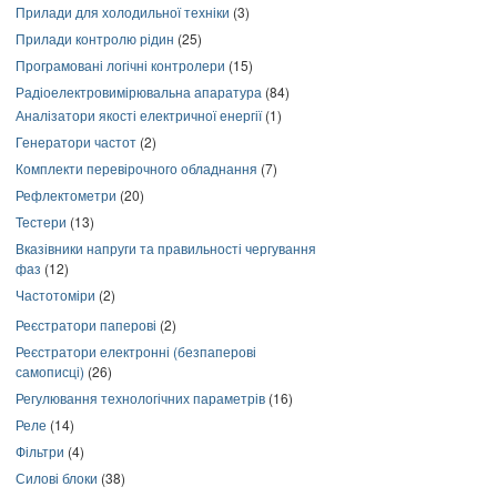
Прилади для холодильної техніки
(3)
Прилади контролю рідин
(25)
Програмовані логічні контролери
(15)
Радіоелектровимірювальна апаратура
(84)
Аналізатори якості електричної енергії
(1)
Генератори частот
(2)
Комплекти перевірочного обладнання
(7)
Рефлектометри
(20)
Тестери
(13)
Вказівники напруги та правильності чергування
фаз
(12)
Частотоміри
(2)
Реєстратори паперові
(2)
Реєстратори електронні (безпаперові
самописці)
(26)
Регулювання технологічних параметрів
(16)
Реле
(14)
Фільтри
(4)
Силові блоки
(38)