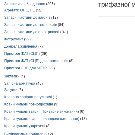
трифазної м
Залізничне обладнання
(295)
Агрегати ОПЕ, ПЕ
(12)
Запасні частини до вагонів
(12)
Запасні частини до тепловозів
(84)
Запасні частини до електровозів
(41)
Інструмент
(22)
Джерела живлення
(7)
Пристрої ЖАТ (СЦП)
(29)
Пристрої ЖАТ (СЦБ) для промшляхів
(8)
Пристрої СЦБ для МЕТРО
(9)
заклепки
(1)
Запірна арматура
(45)
Засувки
(5)
Клапана запірно-регулюючі
(1)
Крани кульові повнопрохідні
(9)
Крани кульові зварні (Приварне виконання)
(6)
Крани кульові зварні (фланцеве виконання)
(13)
Крани кульові укорочені
(8)
Вимірювальні прилади
(212)