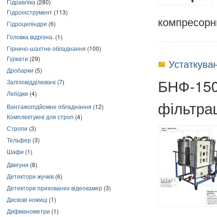
Гідравліка
(280)
Гідроінструмент
(113)
компресорни
Гідроциліндри
(6)
Головка відрізна.
(1)
Гірничо-шахтне обладнання
(100)
Гуркати
(29)
Устаткуван
Дробарки
(5)
БНФ-150 
Залізовідділювачі
(7)
Лебідки
(4)
фільтра
Вантажопідйомне обладнання
(12)
Комплектуючі для строп
(4)
Стропи
(3)
Тельфер
(3)
Шафи
(1)
Двигуни
(8)
Детектори жучків
(6)
Детектори прихованих відеокамер
(3)
Дискові ножиці
(1)
Дифманометри
(1)