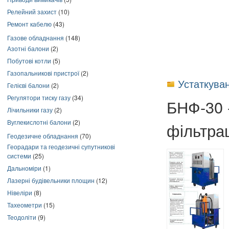
Релейний захист
(10)
Ремонт кабелю
(43)
Газове обладнання
(148)
Азотні балони
(2)
Побутові котли
(5)
Газопальникові пристрої
(2)
Устаткуван
Гелієві балони
(2)
Регулятори тиску газу
(34)
БНФ-30 -
Лічильники газу
(2)
Вуглекислотні балони
(2)
фільтра
Геодезичне обладнання
(70)
Георадари та геодезичні супутникові
системи
(25)
Дальноміри
(1)
Лазерні будівельники площин
(12)
Нівеліри
(8)
Тахеометри
(15)
Теодоліти
(9)