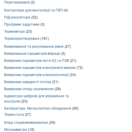
Перетворювачі
(2)
Контролери для вентиляції та ГВП
(4)
ПІД-регулятори
(52)
Програмні задатчики
(3)
Термометри
(23)
Термоперетворювачі
(181)
Вимірювання та регулювання рівня
(27)
Вимірювання параметрів вібрації
(3)
Вимірники параметрів петлі КЗ та ПЗВ
(21)
Вимірники параметрів електричної мережі
(73)
Вимірники параметрів електроізоляції
(24)
Вимірники швидкості потоку
(21)
Вимірники опору заземлення
(28)
Індикатори цифрові для управління та
контролю
(23)
Калібратори. Метрологічне обладнання
(95)
Термостати
(27)
Кліщі струмовимірювальні
(29)
Мегаомметри
(18)