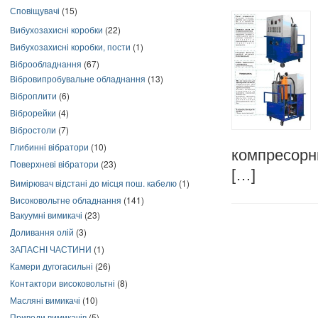
Сповіщувачі
(15)
Вибухозахисні коробки
(22)
Вибухозахисні коробки, пости
(1)
Віброобладнання
(67)
Вібровипробувальне обладнання
(13)
Віброплити
(6)
Віброрейки
(4)
Вібростоли
(7)
Глибинні вібратори
(10)
компресорни
Поверхневі вібратори
(23)
[…]
Вимірювач відстані до місця пош. кабелю
(1)
Високовольтне обладнання
(141)
Вакуумні вимикачі
(23)
Доливання олій
(3)
ЗАПАСНІ ЧАСТИНИ
(1)
Камери дугогасильні
(26)
Контактори високовольтні
(8)
Масляні вимикачі
(10)
Приводи вимикачів
(5)