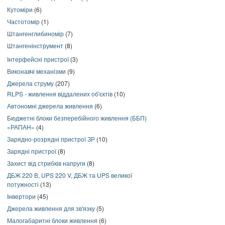
Кутоміри
(6)
Частотомір
(1)
Штангенглибиномір
(7)
Штангенінструмент
(8)
Інтерфейсні пристрої
(3)
Виконавчі механізми
(9)
Джерела струму
(207)
RLPS - живлення віддалених об'єктів
(10)
Автономні джерела живлення
(6)
Бюджетні блоки безперебійного живлення (ББП)
«РАПАН»
(4)
Зарядно-розрядні пристрої ЗР
(10)
Зарядні пристрої
(8)
Захист від стрибків напруги
(8)
ДБЖ 220 В, UPS 220 V, ДБЖ та UPS великої
потужності
(13)
Інвертори
(45)
Джерела живлення для зв'язку
(5)
Малогабаритні блоки живлення
(6)