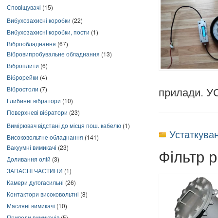
Сповіщувачі
(15)
Вибухозахисні коробки
(22)
Вибухозахисні коробки, пости
(1)
Віброобладнання
(67)
Вібровипробувальне обладнання
(13)
Віброплити
(6)
Віброрейки
(4)
Вібростоли
(7)
прилади. УС
Глибинні вібратори
(10)
Поверхневі вібратори
(23)
Вимірювач відстані до місця пош. кабелю
(1)
Устаткува
Високовольтне обладнання
(141)
Вакуумні вимикачі
(23)
Фільтр 
Доливання олій
(3)
ЗАПАСНІ ЧАСТИНИ
(1)
Камери дугогасильні
(26)
Контактори високовольтні
(8)
Масляні вимикачі
(10)
Приводи вимикачів
(5)