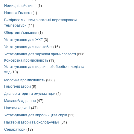
Ножиці гільйотинні
(1)
Ножова Головка
(1)
Вимірювальні вимірювальні перетворювачі
температури
(11)
Обертові з'єднання
(1)
Устаткування для ЖКГ
(3)
Устаткування для нафтобаз
(16)
Устаткування для харчової промисловості
(228)
Консервна промисловість
(19)
Устаткування для первинної обробки плодів та
ягід
(10)
Молочна промисловість
(208)
Гомогенізатори
(8)
Диспергатори та емульгатори
(4)
Маслообладнання
(47)
Насоси харчові
(47)
Устаткування для виробництва сирів
(11)
Пастеризатори та охолоджувачі
(31)
Сепаратори
(13)