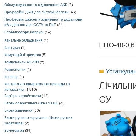
Обслуговування та відновлення АКБ
(8)
Професійні ДБЖ для систем безпеки
(46)
Професійні джерела живлення та додаткове
обладнання для CCTV та PoE
(24)
Стабілізатори напруги
(14)
Канальне обладнання
(1)
ППО-40-0,6 
Кантувач
(1)
Комутаційні пристрої
(5)
Компоненти АСУТП
(2)
Компоненти
(1)
Устаткува
Конвеєр
(1)
Лічильн
Контрольно-вимірювальні прилади та
автоматика
(1 910)
СУ
Бар'єри іскробезпеки
(12)
Блоки оперативної сигналізації
(4)
Блоки живлення
(30)
Блоки ручного керування (блоки ручних
задатчиків)
(2)
Вологоміри
(39)