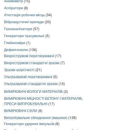
Анемометр
(15)
Аспіратори
(8)
Атестація робочих місць
(34)
Віброакустичні прилади
(20)
Газоаналізатори
(57)
Генератори трасувальні
(5)
Глибиноміри
(1)
Дефектоскопи
(136)
Вихрострумові перетворювачі
(17)
Вихрострумові стандартні зразки
(7)
Зразки шорсткості
(21)
Ультразвукові перетворювачі
(5)
Ультразвукові стандартні зразки
(15)
ВИМІРЮВАЧІ ВОЛОГИ МАТЕРІАЛІВ
(3)
ВИМІРЮВАЧІ МІЦНОСТІ БЕТОНУ І МАТЕРІАЛІВ,
ПРЕСИ ВИПРОБУВАЛЬНІ
(17)
ВИМІРЮВАЧІ СИЛИ
(8)
Випробувальне обладнання (машини)
(138)
Генератори ударних імпульсів
(8)