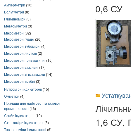
0,6 СУ
Амперметри
(10)
Вольтметри
(8)
Глибиноміри
(3)
Мегаомметри
(3)
Мікрометри
(82)
Мікрометри гладкі
(26)
Мікрометри зубомірні
(4)
Мікрометри листові
(2)
Мікрометри призматичні
(15)
Мікрометри важільні
(17)
Мікрометри зі вставками
(14)
Мікрометри трубні
(3)
Нутроміри індикаторні
(15)
Устаткува
Омметри
(4)
Прилади для нафтової та газової
Лічильн
промисловості
(16)
Скоби індикаторні
(10)
1,6 СУ,
Стенкоміри індикаторні
(5)
Товщиноміри індикаторні
(6)