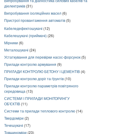
Випробування та діагностика силових кабелів та
діелектриків
(31)
Випробування ізоляційних масел
(6)
Пристрої провантаження автоматів
(5)
Кабеледефектошукачі
(12)
Кабелешукачі (приймачі)
(26)
Мірники
(6)
Металошукачі
(24)
Устаткування для перевірки насос-форсунок
(5)
Прилади контролю армування
(9)
ПРИЛАДИ КОНТРОЛЮ БЕТОНУ І ЦЕМЕНТІВ
(4)
Прилади контролю доріг та ґрунтів
(10)
Прилади контролю параметрів повітряного
середовища
(13)
СИСТЕМИ І ПРИЛАДИ МОНІТОРИНГУ
ОБ'ЄКТІВ
(11)
Системи та прилади теплового контролю
(14)
Твердоміри
(2)
Течешукачі
(17)
Товщиноміри
(23)