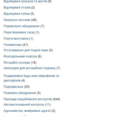
Відлякувачі гризунів та кротів
(9)
Відлякувачі птахів
(2)
Відлякувачі собак
(3)
Охоронні системи
(48)
Пакувальне обладнання
(7)
Перетворювачі тиску
(1)
Плита монтажна
(1)
Пневматика
(47)
Устаткування для подачі пари
(5)
Розподільники повітря
(6)
Ротаційні сполуки
(18)
Аксесуари для ротаційних з'єднань
(7)
Подавлювачі будь-яких мікрофонів та
диктофонів
(4)
Підігрівальне
(20)
Пожежне обладнання
(3)
Прилади неруйнівного контролю
(644)
Автоматизований контроль
(11)
Адгезиметри, вимірювачі адгезії
(2)