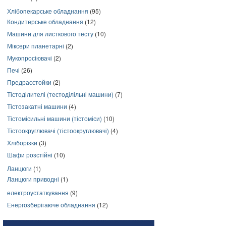
Хлібопекарське обладнання
(95)
Кондитерське обладнання
(12)
Машини для листкового тесту
(10)
Міксери планетарні
(2)
Мукопросіювачі
(2)
Печі
(26)
Предрасстойки
(2)
Тістоділителі (тестоділільні машини)
(7)
Тістозакатні машини
(4)
Тістомісильні машини (тістоміси)
(10)
Тістоокруглювачі (тістоокруглювачі)
(4)
Хліборізки
(3)
Шафи розстійні
(10)
Ланцюги
(1)
Ланцюги приводні
(1)
електроустаткування
(9)
Енергозберігаюче обладнання
(12)