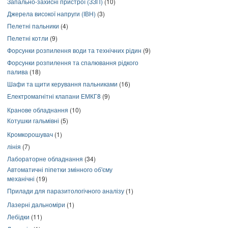
Запально-захисні пристрої (ЗЗП)
(10)
Джерела високої напруги (ІВН)
(3)
Пелетні пальники
(4)
Пелетні котли
(9)
Форсунки розпилення води та технічних рідин
(9)
Форсунки розпилення та спалювання рідкого
палива
(18)
Шафи та щити керування пальниками
(16)
Електромагнітні клапани ЕМКГ8
(9)
Кранове обладнання
(10)
Котушки гальмівні
(5)
Кромкорошувач
(1)
лінія
(7)
Лабораторне обладнання
(34)
Автоматичні піпетки змінного об'єму
механічні
(19)
Прилади для паразитологічного аналізу
(1)
Лазерні дальноміри
(1)
Лебідки
(11)