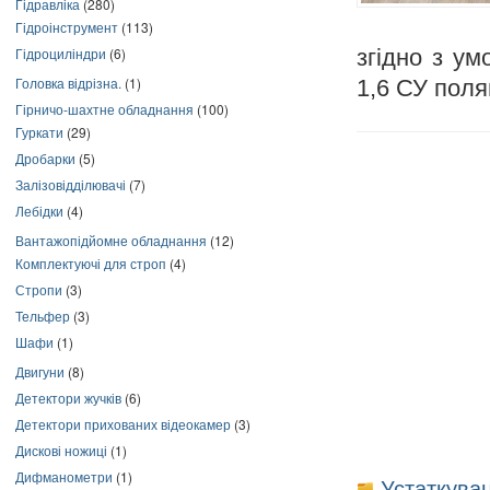
Гідравліка
(280)
Гідроінструмент
(113)
Гідроциліндри
(6)
згідно з ум
Головка відрізна.
(1)
1,6 СУ поля
Гірничо-шахтне обладнання
(100)
Гуркати
(29)
Дробарки
(5)
Залізовідділювачі
(7)
Лебідки
(4)
Вантажопідйомне обладнання
(12)
Комплектуючі для строп
(4)
Стропи
(3)
Тельфер
(3)
Шафи
(1)
Двигуни
(8)
Детектори жучків
(6)
Детектори прихованих відеокамер
(3)
Дискові ножиці
(1)
Дифманометри
(1)
Устаткува