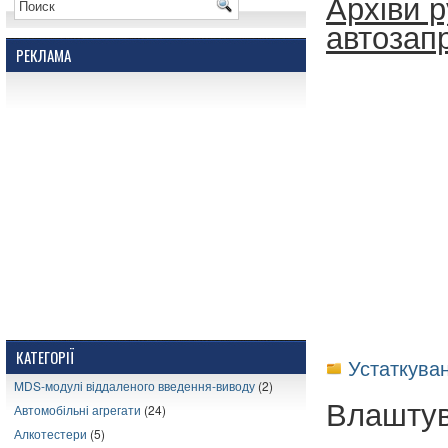
Архіви р
автозапр
РЕКЛАМА
КАТЕГОРІЇ
Устаткува
MDS-модулі віддаленого введення-виводу
(2)
Влаштув
Автомобільні агрегати
(24)
Алкотестери
(5)