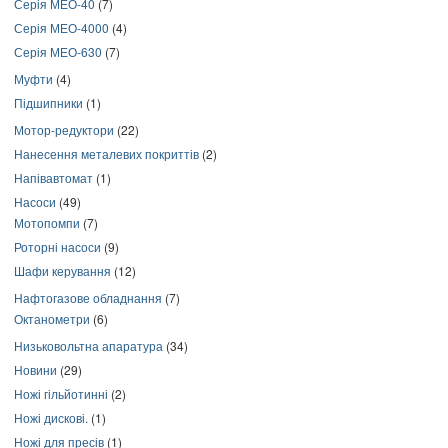
Серія МЕО-40
(7)
Серія МЕО-4000
(4)
Серія МЕО-630
(7)
Муфти
(4)
Підшипники
(1)
Мотор-редуктори
(22)
Нанесення металевих покриттів
(2)
Напівавтомат
(1)
Насоси
(49)
Мотопомпи
(7)
Роторні насоси
(9)
Шафи керування
(12)
Нафтогазове обладнання
(7)
Октанометри
(6)
Низьковольтна апаратура
(34)
Новини
(29)
Ножі гільйотинні
(2)
Ножі дискові.
(1)
Ножі для пресів
(1)