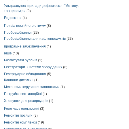
Ультразвукові прилади дефектоскопії бетону,
товщиноміри
(9)
Ендоскопи
(4)
Привід постійного струму
(8)
Пробовідбірники
(23)
Пробовідбірники для нафтопродуктів
(23)
програмне забезпечення
(1)
інше
(13)
Розмотувачі рулонів
(1)
Реєстратори. Системи збору даних
(2)
Резервуарне обладнання
(5)
Клапани дихальні
(1)
Механізми керування хлопавками
(1)
Патрубки вентиляційні
(1)
Хлопушки для резервуарів
(1)
Реле часу електронні
(3)
Ремонтні послуги
(3)
Ремонтні комплекси
(19)
Рентгенівське обладнання
(9)