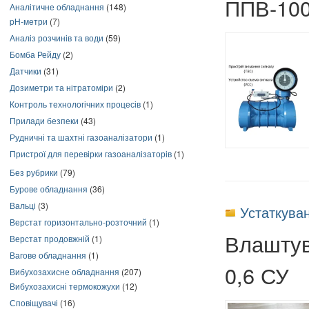
ППВ-100
Аналітичне обладнання
(148)
pH-метри
(7)
Аналіз розчинів та води
(59)
Бомба Рейду
(2)
Датчики
(31)
Дозиметри та нітратоміри
(2)
Контроль технологічних процесів
(1)
Прилади безпеки
(43)
Рудничні та шахтні газоаналізатори
(1)
Пристрої для перевірки газоаналізаторів
(1)
Без рубрики
(79)
Бурове обладнання
(36)
Вальці
(3)
Устаткува
Верстат горизонтально-розточний
(1)
Влаштув
Верстат продовжній
(1)
Вагове обладнання
(1)
0,6 СУ
Вибухозахисне обладнання
(207)
Вибухозахисні термокожухи
(12)
Сповіщувачі
(16)