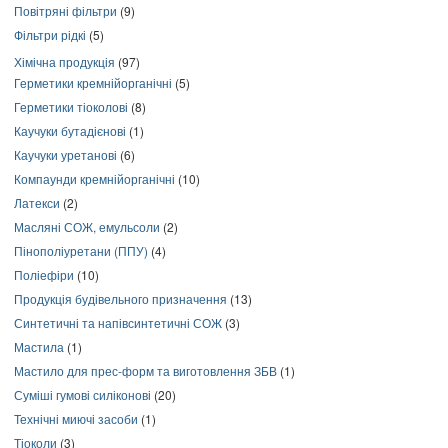
Повітряні фільтри
(9)
Фільтри рідкі
(5)
Хімічна продукція
(97)
Герметики кремнійорганічні
(5)
Герметики тіоколові
(8)
Каучуки бутадієнові
(1)
Каучуки уретанові
(6)
Компаунди кремнійорганічні
(10)
Латекси
(2)
Масляні СОЖ, емульсоли
(2)
Пінополіуретани (ППУ)
(4)
Поліефіри
(10)
Продукція будівельного призначення
(13)
Синтетичні та напівсинтетичні СОЖ
(3)
Мастила
(1)
Мастило для прес-форм та виготовлення ЗБВ
(1)
Суміші гумові силіконові
(20)
Технічні миючі засоби
(1)
Тіоколи
(3)