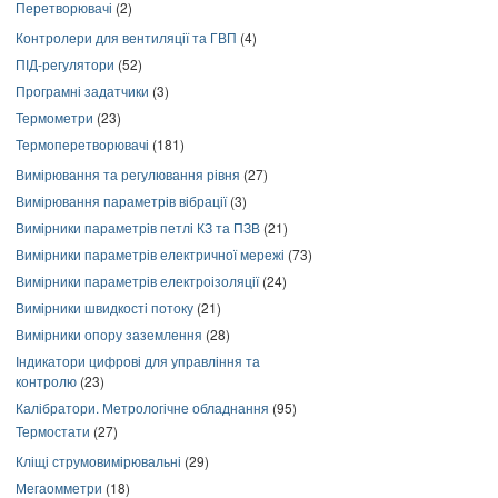
Перетворювачі
(2)
Контролери для вентиляції та ГВП
(4)
ПІД-регулятори
(52)
Програмні задатчики
(3)
Термометри
(23)
Термоперетворювачі
(181)
Вимірювання та регулювання рівня
(27)
Вимірювання параметрів вібрації
(3)
Вимірники параметрів петлі КЗ та ПЗВ
(21)
Вимірники параметрів електричної мережі
(73)
Вимірники параметрів електроізоляції
(24)
Вимірники швидкості потоку
(21)
Вимірники опору заземлення
(28)
Індикатори цифрові для управління та
контролю
(23)
Калібратори. Метрологічне обладнання
(95)
Термостати
(27)
Кліщі струмовимірювальні
(29)
Мегаомметри
(18)