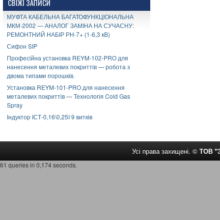
СВІЖІ ЗАПИСИ
МУФТА КАБЕЛЬНА БАГАТОФУНКЦІОНАЛЬНА
МКМ-2002 — АНАЛОГ ЗАМІНА НА СУЧАСНУ:
РЕМОНТНИЙ НАБІР РН-7+ (1-6,3 кВ)
Сифон SIP
Професійна установка REYM-102-PRO для
нанесення металевих покриттів — робота з
двома типами порошків.
Установка REYM-101-PRO для нанесення
металевих покриттів — Технологія Cold Gas
Spray
Індуктор ІСТ-0,16\0,25І 9 витків
Усі права захищені. ©
ТОВ 
61 queries in 0,174 seconds.