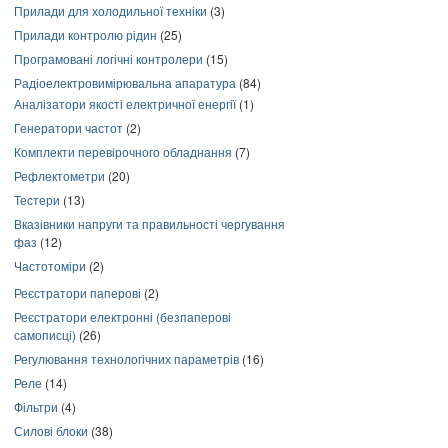
Прилади для холодильної техніки
(3)
Прилади контролю рідин
(25)
Програмовані логічні контролери
(15)
Радіоелектровимірювальна апаратура
(84)
Аналізатори якості електричної енергії
(1)
Генератори частот
(2)
Комплекти перевірочного обладнання
(7)
Рефлектометри
(20)
Тестери
(13)
Вказівники напруги та правильності чергування
фаз
(12)
Частотоміри
(2)
Реєстратори паперові
(2)
Реєстратори електронні (безпаперові
самописці)
(26)
Регулювання технологічних параметрів
(16)
Реле
(14)
Фільтри
(4)
Силові блоки
(38)