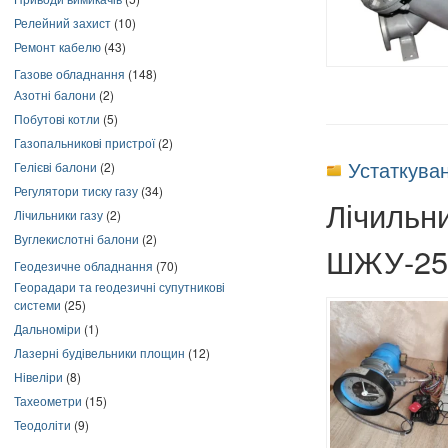
Релейний захист
(10)
Ремонт кабелю
(43)
Газове обладнання
(148)
Азотні балони
(2)
Побутові котли
(5)
Газопальникові пристрої
(2)
Устаткува
Гелієві балони
(2)
Регулятори тиску газу
(34)
Лічильн
Лічильники газу
(2)
Вуглекислотні балони
(2)
ШЖУ-25-
Геодезичне обладнання
(70)
Георадари та геодезичні супутникові
системи
(25)
Дальноміри
(1)
Лазерні будівельники площин
(12)
Нівеліри
(8)
Тахеометри
(15)
Теодоліти
(9)