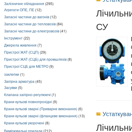
Залізничне обладнання
(295)
Лічильн
Агрегати ОПЕ, ПЕ
(12)
Запасні частини до вагонів
(12)
СУ
Запасні частини до тепловозів
(84)
Запасні частини до електровозів
(41)
Інструмент
(22)
Джерела живлення
(7)
Пристрої ЖАТ (СЦП)
(29)
Пристрої ЖАТ (СЦБ) для промшляхів
(8)
Пристрої СЦБ для МЕТРО
(9)
заклепки
(1)
Запірна арматура
(45)
Засувки
(5)
Клапана запірно-регулюючі
(1)
Крани кульові повнопрохідні
(9)
Крани кульові зварні (Приварне виконання)
(6)
Устаткува
Крани кульові зварні (фланцеве виконання)
(13)
Крани кульові укорочені
(8)
Лічильн
Вимірювальні прилади
(212)