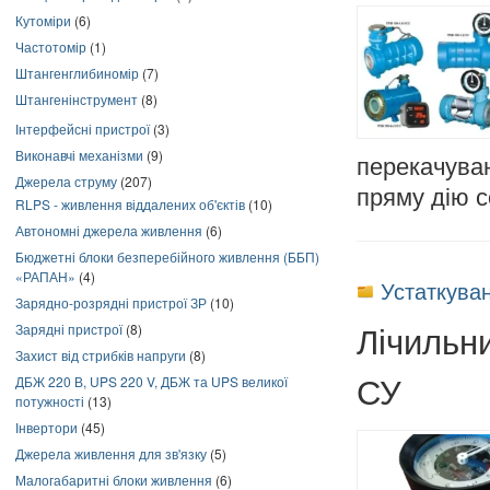
Кутоміри
(6)
Частотомір
(1)
Штангенглибиномір
(7)
Штангенінструмент
(8)
Інтерфейсні пристрої
(3)
Виконавчі механізми
(9)
перекачува
Джерела струму
(207)
пряму дію 
RLPS - живлення віддалених об'єктів
(10)
Автономні джерела живлення
(6)
Бюджетні блоки безперебійного живлення (ББП)
«РАПАН»
(4)
Устаткува
Зарядно-розрядні пристрої ЗР
(10)
Лічильн
Зарядні пристрої
(8)
Захист від стрибків напруги
(8)
СУ
ДБЖ 220 В, UPS 220 V, ДБЖ та UPS великої
потужності
(13)
Інвертори
(45)
Джерела живлення для зв'язку
(5)
Малогабаритні блоки живлення
(6)