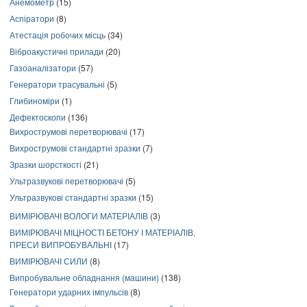
Анемометр
(15)
Аспіратори
(8)
Атестація робочих місць
(34)
Віброакустичні прилади
(20)
Газоаналізатори
(57)
Генератори трасувальні
(5)
Глибиноміри
(1)
Дефектоскопи
(136)
Вихрострумові перетворювачі
(17)
Вихрострумові стандартні зразки
(7)
Зразки шорсткості
(21)
Ультразвукові перетворювачі
(5)
Ультразвукові стандартні зразки
(15)
ВИМІРЮВАЧІ ВОЛОГИ МАТЕРІАЛІВ
(3)
ВИМІРЮВАЧІ МІЦНОСТІ БЕТОНУ І МАТЕРІАЛІВ,
ПРЕСИ ВИПРОБУВАЛЬНІ
(17)
ВИМІРЮВАЧІ СИЛИ
(8)
Випробувальне обладнання (машини)
(138)
Генератори ударних імпульсів
(8)