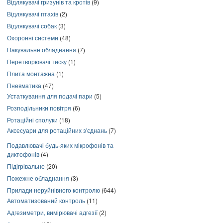
Відлякувачі гризунів та кротів
(9)
Відлякувачі птахів
(2)
Відлякувачі собак
(3)
Охоронні системи
(48)
Пакувальне обладнання
(7)
Перетворювачі тиску
(1)
Плита монтажна
(1)
Пневматика
(47)
Устаткування для подачі пари
(5)
Розподільники повітря
(6)
Ротаційні сполуки
(18)
Аксесуари для ротаційних з'єднань
(7)
Подавлювачі будь-яких мікрофонів та
диктофонів
(4)
Підігрівальне
(20)
Пожежне обладнання
(3)
Прилади неруйнівного контролю
(644)
Автоматизований контроль
(11)
Адгезиметри, вимірювачі адгезії
(2)