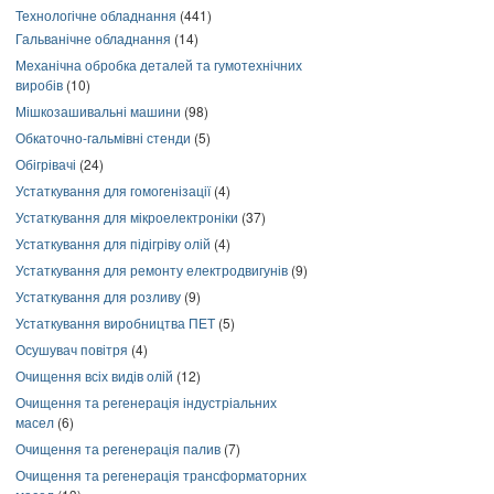
Технологічне обладнання
(441)
Гальванічне обладнання
(14)
Механічна обробка деталей та гумотехнічних
виробів
(10)
Мішкозашивальні машини
(98)
Обкаточно-гальмівні стенди
(5)
Обігрівачі
(24)
Устаткування для гомогенізації
(4)
Устаткування для мікроелектроніки
(37)
Устаткування для підігріву олій
(4)
Устаткування для ремонту електродвигунів
(9)
Устаткування для розливу
(9)
Устаткування виробництва ПЕТ
(5)
Осушувач повітря
(4)
Очищення всіх видів олій
(12)
Очищення та регенерація індустріальних
масел
(6)
Очищення та регенерація палив
(7)
Очищення та регенерація трансформаторних