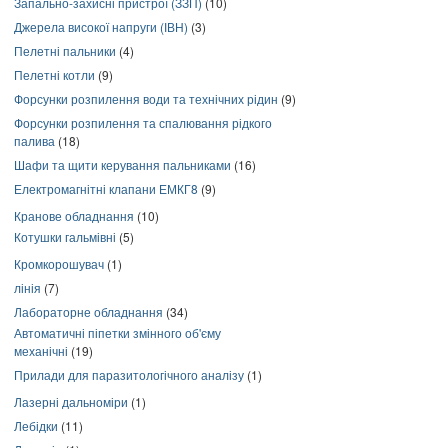
Запально-захисні пристрої (ЗЗП)
(10)
Джерела високої напруги (ІВН)
(3)
Пелетні пальники
(4)
Пелетні котли
(9)
Форсунки розпилення води та технічних рідин
(9)
Форсунки розпилення та спалювання рідкого
палива
(18)
Шафи та щити керування пальниками
(16)
Електромагнітні клапани ЕМКГ8
(9)
Кранове обладнання
(10)
Котушки гальмівні
(5)
Кромкорошувач
(1)
лінія
(7)
Лабораторне обладнання
(34)
Автоматичні піпетки змінного об'єму
механічні
(19)
Прилади для паразитологічного аналізу
(1)
Лазерні дальноміри
(1)
Лебідки
(11)