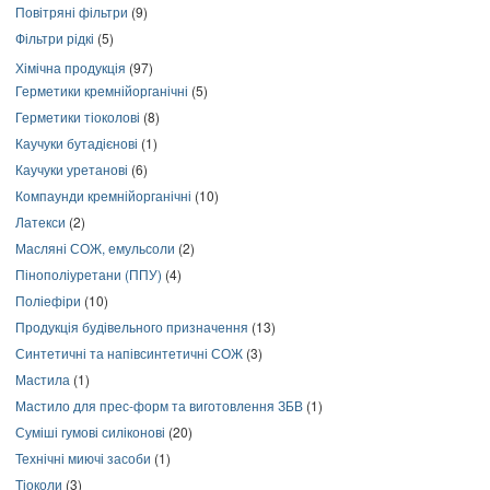
Повітряні фільтри
(9)
Фільтри рідкі
(5)
Хімічна продукція
(97)
Герметики кремнійорганічні
(5)
Герметики тіоколові
(8)
Каучуки бутадієнові
(1)
Каучуки уретанові
(6)
Компаунди кремнійорганічні
(10)
Латекси
(2)
Масляні СОЖ, емульсоли
(2)
Пінополіуретани (ППУ)
(4)
Поліефіри
(10)
Продукція будівельного призначення
(13)
Синтетичні та напівсинтетичні СОЖ
(3)
Мастила
(1)
Мастило для прес-форм та виготовлення ЗБВ
(1)
Суміші гумові силіконові
(20)
Технічні миючі засоби
(1)
Тіоколи
(3)