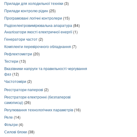
Прилади для холодильної техніки
(3)
Прилади контролю рідин
(25)
Програмовані логічні контролери
(15)
Радіоелектровимірювальна апаратура
(84)
Аналізатори якості електричної енергії
(1)
Генератори частот
(2)
Комплекти перевірочного обладнання
(7)
Рефлектометри
(20)
Тестери
(13)
Вказівники напруги та правильності чергування
фаз
(12)
Частотоміри
(2)
Реєстратори паперові
(2)
Реєстратори електронні (безпаперові
самописці)
(26)
Регулювання технологічних параметрів
(16)
Реле
(14)
Фільтри
(4)
Силові блоки
(38)