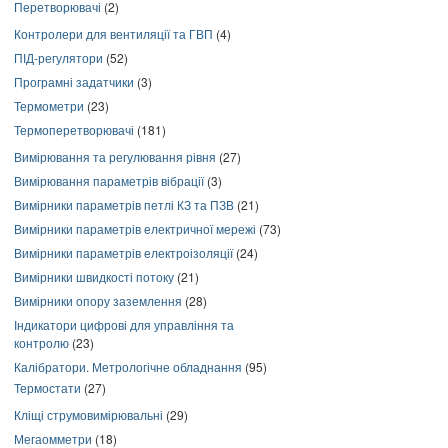
Перетворювачі
(2)
Контролери для вентиляції та ГВП
(4)
ПІД-регулятори
(52)
Програмні задатчики
(3)
Термометри
(23)
Термоперетворювачі
(181)
Вимірювання та регулювання рівня
(27)
Вимірювання параметрів вібрації
(3)
Вимірники параметрів петлі КЗ та ПЗВ
(21)
Вимірники параметрів електричної мережі
(73)
Вимірники параметрів електроізоляції
(24)
Вимірники швидкості потоку
(21)
Вимірники опору заземлення
(28)
Індикатори цифрові для управління та
контролю
(23)
Калібратори. Метрологічне обладнання
(95)
Термостати
(27)
Кліщі струмовимірювальні
(29)
Мегаомметри
(18)