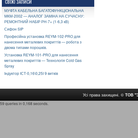
СВІЖІ ЗАПИСИ
МУФТА КАБЕЛЬНА БАГАТОФУНКЦІОНАЛЬНА
МКМ-2002 — АНАЛОГ ЗАМІНА НА СУЧАСНУ:
РЕМОНТНИЙ НАБІР РН-7+ (1-6,3 кВ)
Сифон SIP
Професійна установка REYM-102-PRO для
нанесення металевих покриттів — робота з
двома типами порошків.
Установка REYM-101-PRO для нанесення
металевих покриттів — Технологія Cold Gas
Spray
Індуктор ІСТ-0,16\0,25І 9 витків
Усі права захищені. ©
ТОВ 
59 queries in 0,168 seconds.