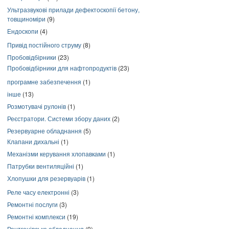
Ультразвукові прилади дефектоскопії бетону,
товщиноміри
(9)
Ендоскопи
(4)
Привід постійного струму
(8)
Пробовідбірники
(23)
Пробовідбірники для нафтопродуктів
(23)
програмне забезпечення
(1)
інше
(13)
Розмотувачі рулонів
(1)
Реєстратори. Системи збору даних
(2)
Резервуарне обладнання
(5)
Клапани дихальні
(1)
Механізми керування хлопавками
(1)
Патрубки вентиляційні
(1)
Хлопушки для резервуарів
(1)
Реле часу електронні
(3)
Ремонтні послуги
(3)
Ремонтні комплекси
(19)
Рентгенівське обладнання
(9)