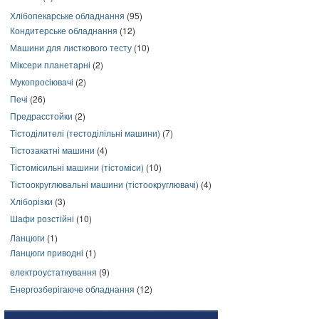
Хлібопекарське обладнання
(95)
Кондитерське обладнання
(12)
Машини для листкового тесту
(10)
Міксери планетарні
(2)
Мукопросіювачі
(2)
Печі
(26)
Предрасстойки
(2)
Тістоділителі (тестоділільні машини)
(7)
Тістозакатні машини
(4)
Тістомісильні машини (тістоміси)
(10)
Тістоокруглювальні машини (тістоокруглювачі)
(4)
Хліборізки
(3)
Шафи розстійні
(10)
Ланцюги
(1)
Ланцюги приводні
(1)
електроустаткування
(9)
Енергозберігаюче обладнання
(12)