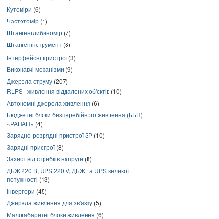
Кутоміри
(6)
Частотомір
(1)
Штангенглибиномір
(7)
Штангенінструмент
(8)
Інтерфейсні пристрої
(3)
Виконавчі механізми
(9)
Джерела струму
(207)
RLPS - живлення віддалених об'єктів
(10)
Автономні джерела живлення
(6)
Бюджетні блоки безперебійного живлення (ББП)
«РАПАН»
(4)
Зарядно-розрядні пристрої ЗР
(10)
Зарядні пристрої
(8)
Захист від стрибків напруги
(8)
ДБЖ 220 В, UPS 220 V, ДБЖ та UPS великої
потужності
(13)
Інвертори
(45)
Джерела живлення для зв'язку
(5)
Малогабаритні блоки живлення
(6)