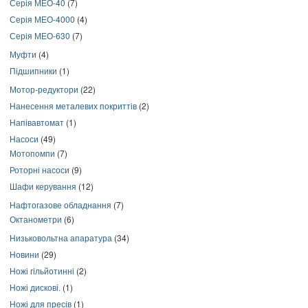
Серія МЕО-40
(7)
Серія МЕО-4000
(4)
Серія МЕО-630
(7)
Муфти
(4)
Підшипники
(1)
Мотор-редуктори
(22)
Нанесення металевих покриттів
(2)
Напівавтомат
(1)
Насоси
(49)
Мотопомпи
(7)
Роторні насоси
(9)
Шафи керування
(12)
Нафтогазове обладнання
(7)
Октанометри
(6)
Низьковольтна апаратура
(34)
Новини
(29)
Ножі гільйотинні
(2)
Ножі дискові.
(1)
Ножі для пресів
(1)