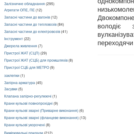
однокомпо
Залізничне обладнання
(295)
низькомо
Агрегати ОПЕ, ПЕ
(12)
Двокомпоне
Запасні частини до вагонів
(12)
Запасні частини до тепловозів
(84)
володіє 
Запасні частини до електровозів
(41)
вулканізув
Інструмент
(22)
переходячи 
Джерела живлення
(7)
Пристрої ЖАТ (СЦП)
(29)
Пристрої ЖАТ (СЦБ) для промшляхів
(8)
Пристрої СЦБ для МЕТРО
(9)
заклепки
(1)
Запірна арматура
(45)
Засувки
(5)
Клапана запірно-регулюючі
(1)
Крани кульові повнопрохідні
(9)
Крани кульові зварні (Приварне виконання)
(6)
Крани кульові зварні (фланцеве виконання)
(13)
Крани кульові укорочені
(8)
Вимірювальні прилади
(212)