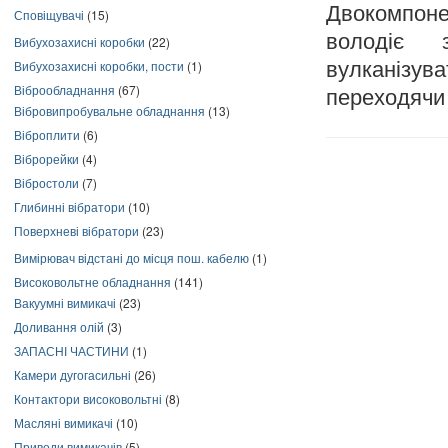
Двокомпоне
Сповіщувачі
(15)
володіє 
Вибухозахисні коробки
(22)
Вибухозахисні коробки, пости
(1)
вулканізув
Віброобладнання
(67)
переходячи 
Вібровипробувальне обладнання
(13)
Віброплити
(6)
Віброрейки
(4)
Вібростоли
(7)
Глибинні вібратори
(10)
Поверхневі вібратори
(23)
Вимірювач відстані до місця пош. кабелю
(1)
Високовольтне обладнання
(141)
Вакуумні вимикачі
(23)
Доливання олій
(3)
ЗАПАСНІ ЧАСТИНИ
(1)
Камери дугогасильні
(26)
Контактори високовольтні
(8)
Масляні вимикачі
(10)
Приводи вимикачів
(5)