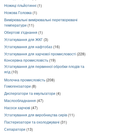
Ножиці гільйотинні
(1)
Ножова Головка
(1)
Вимірювальні вимірювальні перетворювачі
температури
(11)
Обертові з'єднання
(1)
Устаткування для ЖКГ
(3)
Устаткування для нафтобаз
(16)
Устаткування для харчової промисловості
(228)
Консервна промисловість
(19)
Устаткування для первинної обробки плодів та
ягід
(10)
Молочна промисловість
(208)
Гомогенізатори
(8)
Диспергатори та емульгатори
(4)
Маслообладнання
(47)
Насоси харчові
(47)
Устаткування для виробництва сирів
(11)
Пастеризатори та охолоджувачі
(31)
Сепаратори
(13)