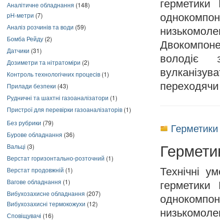
герметики 
Аналітичне обладнання
(148)
pH-метри
(7)
однокомпо
Аналіз розчинів та води
(59)
низькомо
Бомба Рейду
(2)
Двокомпоне
Датчики
(31)
володіє 
Дозиметри та нітратоміри
(2)
вулканізув
Контроль технологічних процесів
(1)
переходячи 
Прилади безпеки
(43)
Рудничні та шахтні газоаналізатори
(1)
Пристрої для перевірки газоаналізаторів
(1)
Без рубрики
(79)
Герметики 
Бурове обладнання
(36)
Гермети
Вальці
(3)
Верстат горизонтально-розточний
(1)
Верстат продовжній
(1)
Технічні у
Вагове обладнання
(1)
герметики 
Вибухозахисне обладнання
(207)
однокомпо
Вибухозахисні термокожухи
(12)
низькомо
Сповіщувачі
(16)