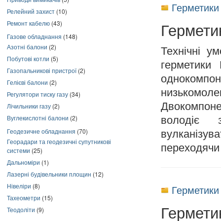
Герметики 
Релейний захист
(10)
Ремонт кабелю
(43)
Гермети
Газове обладнання
(148)
Азотні балони
(2)
Технічні у
Побутові котли
(5)
герметики 
Газопальникові пристрої
(2)
однокомпо
Гелієві балони
(2)
низькомо
Регулятори тиску газу
(34)
Двокомпоне
Лічильники газу
(2)
Вуглекислотні балони
(2)
володіє 
Геодезичне обладнання
(70)
вулканізув
Георадари та геодезичні супутникові
переходячи 
системи
(25)
Дальноміри
(1)
Лазерні будівельники площин
(12)
Нівеліри
(8)
Герметики 
Тахеометри
(15)
Гермети
Теодоліти
(9)