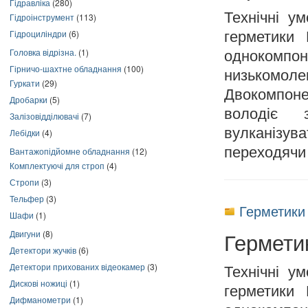
Гідравліка
(280)
Технічні у
Гідроінструмент
(113)
Гідроциліндри
(6)
герметики 
Головка відрізна.
(1)
однокомпо
Гірничо-шахтне обладнання
(100)
низькомо
Гуркати
(29)
Двокомпоне
Дробарки
(5)
володіє 
Залізовідділювачі
(7)
вулканізув
Лебідки
(4)
переходячи 
Вантажопідйомне обладнання
(12)
Комплектуючі для строп
(4)
Стропи
(3)
Тельфер
(3)
Герметики 
Шафи
(1)
Гермети
Двигуни
(8)
Детектори жучків
(6)
Детектори прихованих відеокамер
(3)
Технічні у
Дискові ножиці
(1)
герметики 
Дифманометри
(1)