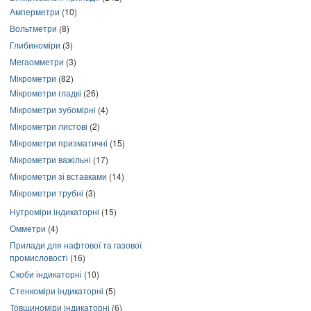
Амперметри
(10)
Вольтметри
(8)
Глибиноміри
(3)
Мегаомметри
(3)
Мікрометри
(82)
Мікрометри гладкі
(26)
Мікрометри зубомірні
(4)
Мікрометри листові
(2)
Мікрометри призматичні
(15)
Мікрометри важільні
(17)
Мікрометри зі вставками
(14)
Мікрометри трубні
(3)
Нутроміри індикаторні
(15)
Омметри
(4)
Прилади для нафтової та газової
промисловості
(16)
Скоби індикаторні
(10)
Стенкоміри індикаторні
(5)
Товщиноміри індикаторні
(6)