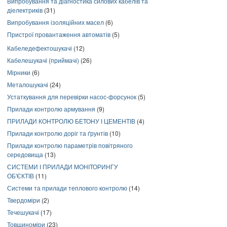
Випробування та діагностика силових кабелів та
діелектриків
(31)
Випробування ізоляційних масел
(6)
Пристрої провантаження автоматів
(5)
Кабеледефектошукачі
(12)
Кабелешукачі (приймачі)
(26)
Мірники
(6)
Металошукачі
(24)
Устаткування для перевірки насос-форсунок
(5)
Прилади контролю армування
(9)
ПРИЛАДИ КОНТРОЛЮ БЕТОНУ І ЦЕМЕНТІВ
(4)
Прилади контролю доріг та ґрунтів
(10)
Прилади контролю параметрів повітряного
середовища
(13)
СИСТЕМИ І ПРИЛАДИ МОНІТОРИНГУ
ОБ'ЄКТІВ
(11)
Системи та прилади теплового контролю
(14)
Твердоміри
(2)
Течешукачі
(17)
Товщиноміри
(23)