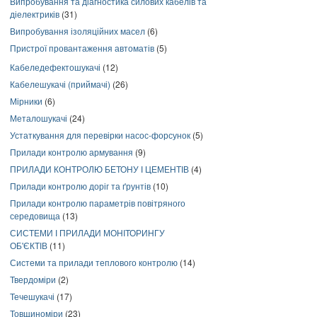
Випробування та діагностика силових кабелів та
діелектриків
(31)
Випробування ізоляційних масел
(6)
Пристрої провантаження автоматів
(5)
Кабеледефектошукачі
(12)
Кабелешукачі (приймачі)
(26)
Мірники
(6)
Металошукачі
(24)
Устаткування для перевірки насос-форсунок
(5)
Прилади контролю армування
(9)
ПРИЛАДИ КОНТРОЛЮ БЕТОНУ І ЦЕМЕНТІВ
(4)
Прилади контролю доріг та ґрунтів
(10)
Прилади контролю параметрів повітряного
середовища
(13)
СИСТЕМИ І ПРИЛАДИ МОНІТОРИНГУ
ОБ'ЄКТІВ
(11)
Системи та прилади теплового контролю
(14)
Твердоміри
(2)
Течешукачі
(17)
Товщиноміри
(23)