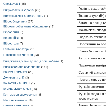
Сповіщувачі
(15)
Глибина захвату(A
Вибухозахисні коробки
(22)
Вибухозахисні коробки, пости
(1)
Товщина губи (B*)
Віброобладнання
(67)
Загальна площа (A
Вібровипробувальне обладнання
(13)
Можливість випадк
Віброплити
(6)
Гладка контактна 
Віброрейки
(4)
Вібростоли
(7)
Положення та осо
Глибинні вібратори
(10)
Рівень безпеки по
Поверхневі вібратори
(23)
Автоматичне попер
Вимірювач відстані до місця пош. кабелю
(1)
Параметри вимір
Високовольтне обладнання
(141)
Вакуумні вимикачі
(23)
Сумарний діапазон
Доливання олій
(3)
Частота струму пр
ЗАПАСНІ ЧАСТИНИ
(1)
Функція автомати
Камери дугогасильні
(26)
Функція завдання 
Контактори високовольтні
(8)
користувачем
Масляні вимикачі
(10)
Приводи вимикачів
(5)
Зумер цілісності 