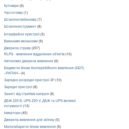
Кутоміри
(6)
Частотомір
(1)
Штангенглибиномір
(7)
Штангенінструмент
(8)
Інтерфейсні пристрої
(3)
Виконавчі механізми
(9)
Джерела струму
(207)
RLPS - живлення віддалених об'єктів
(10)
Автономні джерела живлення
(6)
Бюджетні блоки безперебійного живлення (ББП)
«РАПАН»
(4)
Зарядно-розрядні пристрої ЗР
(10)
Зарядні пристрої
(8)
Захист від стрибків напруги
(8)
ДБЖ 220 В, UPS 220 V, ДБЖ та UPS великої
потужності
(13)
Інвертори
(45)
Джерела живлення для зв'язку
(5)
Малогабаритні блоки живлення
(6)