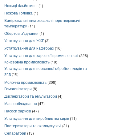
Ножиці гільйотинні
(1)
Ножова Головка
(1)
Вимірювальні вимірювальні перетворювачі
температури
(11)
Обертові з'єднання
(1)
Устаткування для ЖКГ
(3)
Устаткування для нафтобаз
(16)
Устаткування для харчової промисловості
(228)
Консервна промисловість
(19)
Устаткування для первинної обробки плодів та
ягід
(10)
Молочна промисловість
(208)
Гомогенізатори
(8)
Диспергатори та емульгатори
(4)
Маслообладнання
(47)
Насоси харчові
(47)
Устаткування для виробництва сирів
(11)
Пастеризатори та охолоджувачі
(31)
Сепаратори
(13)