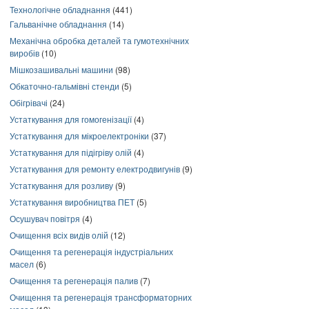
Технологічне обладнання
(441)
Гальванічне обладнання
(14)
Механічна обробка деталей та гумотехнічних
виробів
(10)
Мішкозашивальні машини
(98)
Обкаточно-гальмівні стенди
(5)
Обігрівачі
(24)
Устаткування для гомогенізації
(4)
Устаткування для мікроелектроніки
(37)
Устаткування для підігріву олій
(4)
Устаткування для ремонту електродвигунів
(9)
Устаткування для розливу
(9)
Устаткування виробництва ПЕТ
(5)
Осушувач повітря
(4)
Очищення всіх видів олій
(12)
Очищення та регенерація індустріальних
масел
(6)
Очищення та регенерація палив
(7)
Очищення та регенерація трансформаторних