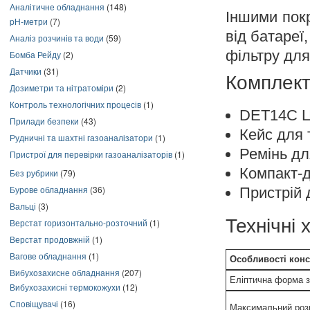
Аналітичне обладнання
(148)
Іншими пок
pH-метри
(7)
від батареї
Аналіз розчинів та води
(59)
фільтру для
Бомба Рейду
(2)
Датчики
(31)
Комплект
Дозиметри та нітратоміри
(2)
Контроль технологічних процесів
(1)
DET14C Ци
Прилади безпеки
(43)
Кейс для 
Рудничні та шахтні газоаналізатори
(1)
Ремінь дл
Пристрої для перевірки газоаналізаторів
(1)
Компакт-д
Без рубрики
(79)
Бурове обладнання
(36)
Пристрій 
Вальці
(3)
Технічні
Верстат горизонтально-розточний
(1)
Верстат продовжній
(1)
Вагове обладнання
(1)
Особливості конс
Вибухозахисне обладнання
(207)
Еліптична форма 
Вибухозахисні термокожухи
(12)
Сповіщувачі
(16)
Максимальний розм