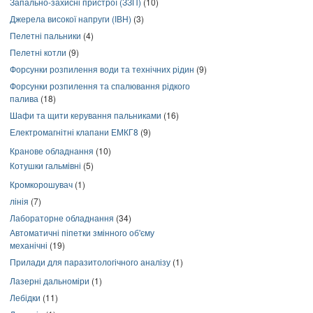
Запально-захисні пристрої (ЗЗП)
(10)
Джерела високої напруги (ІВН)
(3)
Пелетні пальники
(4)
Пелетні котли
(9)
Форсунки розпилення води та технічних рідин
(9)
Форсунки розпилення та спалювання рідкого
палива
(18)
Шафи та щити керування пальниками
(16)
Електромагнітні клапани ЕМКГ8
(9)
Кранове обладнання
(10)
Котушки гальмівні
(5)
Кромкорошувач
(1)
лінія
(7)
Лабораторне обладнання
(34)
Автоматичні піпетки змінного об'єму
механічні
(19)
Прилади для паразитологічного аналізу
(1)
Лазерні дальноміри
(1)
Лебідки
(11)