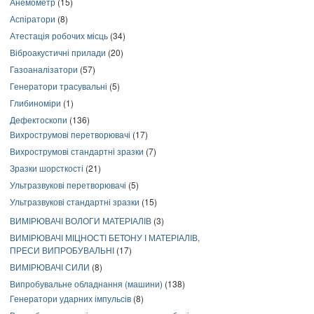
Анемометр
(15)
Аспіратори
(8)
Атестація робочих місць
(34)
Віброакустичні прилади
(20)
Газоаналізатори
(57)
Генератори трасувальні
(5)
Глибиноміри
(1)
Дефектоскопи
(136)
Вихрострумові перетворювачі
(17)
Вихрострумові стандартні зразки
(7)
Зразки шорсткості
(21)
Ультразвукові перетворювачі
(5)
Ультразвукові стандартні зразки
(15)
ВИМІРЮВАЧІ ВОЛОГИ МАТЕРІАЛІВ
(3)
ВИМІРЮВАЧІ МІЦНОСТІ БЕТОНУ І МАТЕРІАЛІВ,
ПРЕСИ ВИПРОБУВАЛЬНІ
(17)
ВИМІРЮВАЧІ СИЛИ
(8)
Випробувальне обладнання (машини)
(138)
Генератори ударних імпульсів
(8)