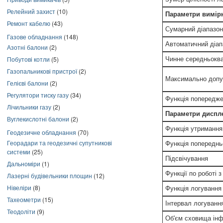
Релейний захист
(10)
Параметри вимір
Ремонт кабелю
(43)
Сумарний діапазон
Газове обладнання
(148)
Автоматичний діап
Азотні балони
(2)
Побутові котли
(5)
Чинне середньокв
Газопальникові пристрої
(2)
Максимально допу
Гелієві балони
(2)
Регулятори тиску газу
(34)
Функція попередже
Лічильники газу
(2)
Параметри диспл
Вуглекислотні балони
(2)
Функція утримання
Геодезичне обладнання
(70)
Георадари та геодезичні супутникові
Функція попереднь
системи
(25)
Підсвічування
Дальноміри
(1)
Функції по роботі 
Лазерні будівельники площин
(12)
Нівеліри
(8)
Функція логування
Тахеометри
(15)
Інтервал логуванн
Теодоліти
(9)
Об'єм сховища інф