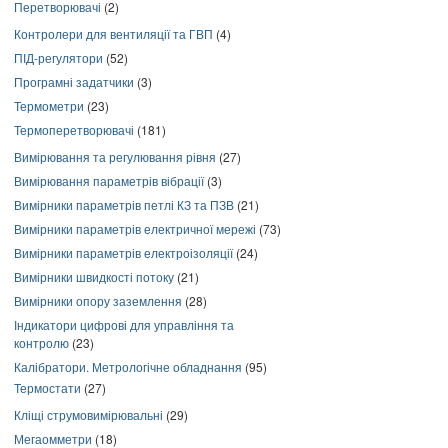
Перетворювачі
(2)
Контролери для вентиляції та ГВП
(4)
ПІД-регулятори
(52)
Програмні задатчики
(3)
Термометри
(23)
Термоперетворювачі
(181)
Вимірювання та регулювання рівня
(27)
Вимірювання параметрів вібрації
(3)
Вимірники параметрів петлі КЗ та ПЗВ
(21)
Вимірники параметрів електричної мережі
(73)
Вимірники параметрів електроізоляції
(24)
Вимірники швидкості потоку
(21)
Вимірники опору заземлення
(28)
Індикатори цифрові для управління та
контролю
(23)
Калібратори. Метрологічне обладнання
(95)
Термостати
(27)
Кліщі струмовимірювальні
(29)
Мегаомметри
(18)