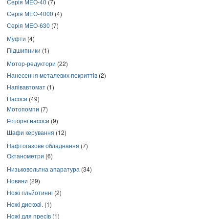
Серія МЕО-40
(7)
Серія МЕО-4000
(4)
Серія МЕО-630
(7)
Муфти
(4)
Підшипники
(1)
Мотор-редуктори
(22)
Нанесення металевих покриттів
(2)
Напівавтомат
(1)
Насоси
(49)
Мотопомпи
(7)
Роторні насоси
(9)
Шафи керування
(12)
Нафтогазове обладнання
(7)
Октанометри
(6)
Низьковольтна апаратура
(34)
Новини
(29)
Ножі гільйотинні
(2)
Ножі дискові.
(1)
Ножі для пресів
(1)