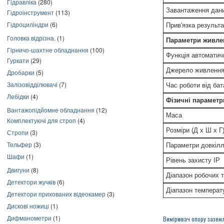
Гідравліка
(280)
Завантаження дан
Гідроінструмент
(113)
Гідроциліндри
(6)
Прив'язка результа
Головка відрізна.
(1)
Параметри живле
Гірничо-шахтне обладнання
(100)
Функція автоматич
Гуркати
(29)
Джерело живленн
Дробарки
(5)
Залізовідділювачі
(7)
Час роботи від бат
Лебідки
(4)
Фізичні параметр
Вантажопідйомне обладнання
(12)
Маса
Комплектуючі для строп
(4)
Розміри (Д x Ш x Г
Стропи
(3)
Тельфер
(3)
Параметри довкіл
Шафи
(1)
Рівень захисту IP
Двигуни
(8)
Діапазон робочих 
Детектори жучків
(6)
Діапазон температ
Детектори прихованих відеокамер
(3)
Дискові ножиці
(1)
Дифманометри
(1)
Вимірювач опору зазем