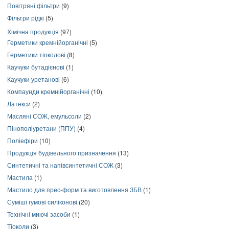
Повітряні фільтри
(9)
Фільтри рідкі
(5)
Хімічна продукція
(97)
Герметики кремнійорганічні
(5)
Герметики тіоколові
(8)
Каучуки бутадієнові
(1)
Каучуки уретанові
(6)
Компаунди кремнійорганічні
(10)
Латекси
(2)
Масляні СОЖ, емульсоли
(2)
Пінополіуретани (ППУ)
(4)
Поліефіри
(10)
Продукція будівельного призначення
(13)
Синтетичні та напівсинтетичні СОЖ
(3)
Мастила
(1)
Мастило для прес-форм та виготовлення ЗБВ
(1)
Суміші гумові силіконові
(20)
Технічні миючі засоби
(1)
Тіоколи
(3)