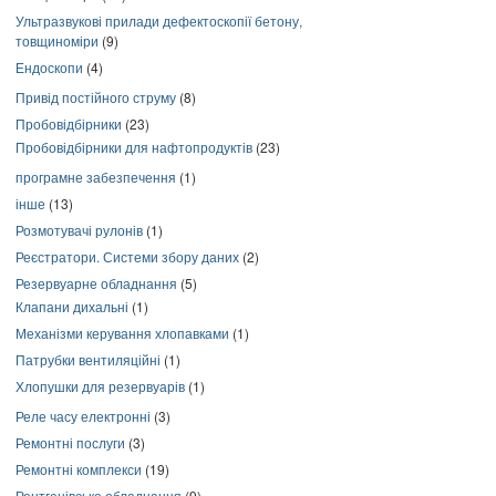
Ультразвукові прилади дефектоскопії бетону,
товщиноміри
(9)
Ендоскопи
(4)
Привід постійного струму
(8)
Пробовідбірники
(23)
Пробовідбірники для нафтопродуктів
(23)
програмне забезпечення
(1)
інше
(13)
Розмотувачі рулонів
(1)
Реєстратори. Системи збору даних
(2)
Резервуарне обладнання
(5)
Клапани дихальні
(1)
Механізми керування хлопавками
(1)
Патрубки вентиляційні
(1)
Хлопушки для резервуарів
(1)
Реле часу електронні
(3)
Ремонтні послуги
(3)
Ремонтні комплекси
(19)
Рентгенівське обладнання
(9)