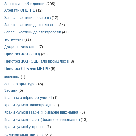
Залізничне обладнання
(295)
Агрегати ОПЕ, ПЕ
(12)
Запасні частини до вагонів
(12)
Запасні частини до тепловозів
(84)
Запасні частини до електровозів
(41)
Інструмент
(22)
Джерела живлення
(7)
Пристрої ЖАТ (СЦП)
(29)
Пристрої ЖАТ (СЦБ) для промшляхів
(8)
Пристрої СЦБ для МЕТРО
(9)
заклепки
(1)
Запірна арматура
(45)
Засувки
(5)
Клапана запірно-регулюючі
(1)
Крани кульові повнопрохідні
(9)
Крани кульові зварні (Приварне виконання)
(6)
Крани кульові зварні (фланцеве виконання)
(13)
Крани кульові укорочені
(8)
Вимірювальні прилади
(212)