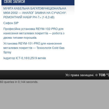
СВІЖІ ЗАПИСИ
МУФТА КАБЕЛЬНА БАГАТОФУНКЦІОНАЛЬНА
МКМ-2002 — АНАЛОГ ЗАМІНА НА СУЧАСНУ:
РЕМОНТНИЙ НАБІР РН-7+ (1-6,3 кВ)
Сифон SIP
Професійна установка REYM-102-PRO для
нанесення металевих покриттів — робота з
двома типами порошків.
Установка REYM-101-PRO для нанесення
металевих покриттів — Технологія Cold Gas
Spray
Індуктор ІСТ-0,16\0,25І 9 витків
Усі права захищені. ©
ТОВ 
60 queries in 0,144 seconds.