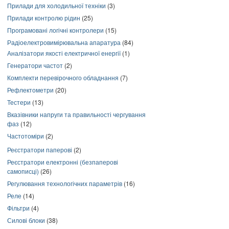
Прилади для холодильної техніки
(3)
Прилади контролю рідин
(25)
Програмовані логічні контролери
(15)
Радіоелектровимірювальна апаратура
(84)
Аналізатори якості електричної енергії
(1)
Генератори частот
(2)
Комплекти перевірочного обладнання
(7)
Рефлектометри
(20)
Тестери
(13)
Вказівники напруги та правильності чергування
фаз
(12)
Частотоміри
(2)
Реєстратори паперові
(2)
Реєстратори електронні (безпаперові
самописці)
(26)
Регулювання технологічних параметрів
(16)
Реле
(14)
Фільтри
(4)
Силові блоки
(38)