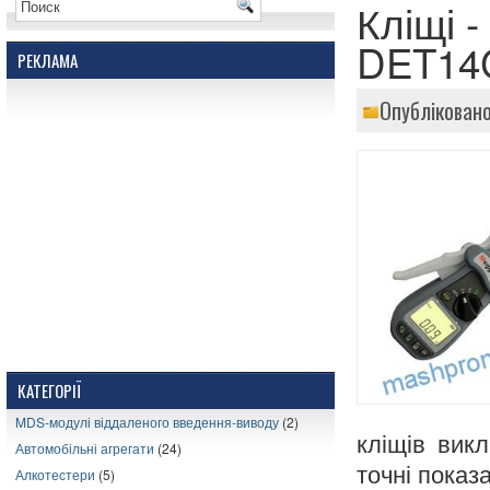
Кліщі 
DET14
РЕКЛАМА
Опубліковано
КАТЕГОРІЇ
MDS-модулі віддаленого введення-виводу
(2)
кліщів вик
Автомобільні агрегати
(24)
точні показ
Алкотестери
(5)