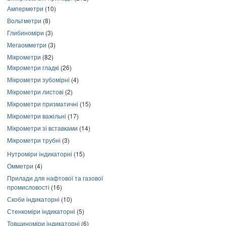
Амперметри
(10)
Вольтметри
(8)
Глибиноміри
(3)
Мегаомметри
(3)
Мікрометри
(82)
Мікрометри гладкі
(26)
Мікрометри зубомірні
(4)
Мікрометри листові
(2)
Мікрометри призматичні
(15)
Мікрометри важільні
(17)
Мікрометри зі вставками
(14)
Мікрометри трубні
(3)
Нутроміри індикаторні
(15)
Омметри
(4)
Прилади для нафтової та газової
промисловості
(16)
Скоби індикаторні
(10)
Стенкоміри індикаторні
(5)
Товщиноміри індикаторні
(6)