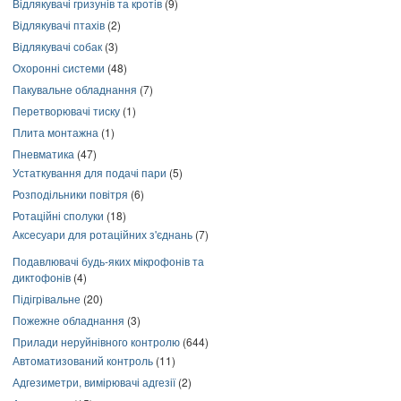
Відлякувачі гризунів та кротів
(9)
Відлякувачі птахів
(2)
Відлякувачі собак
(3)
Охоронні системи
(48)
Пакувальне обладнання
(7)
Перетворювачі тиску
(1)
Плита монтажна
(1)
Пневматика
(47)
Устаткування для подачі пари
(5)
Розподільники повітря
(6)
Ротаційні сполуки
(18)
Аксесуари для ротаційних з'єднань
(7)
Подавлювачі будь-яких мікрофонів та
диктофонів
(4)
Підігрівальне
(20)
Пожежне обладнання
(3)
Прилади неруйнівного контролю
(644)
Автоматизований контроль
(11)
Адгезиметри, вимірювачі адгезії
(2)