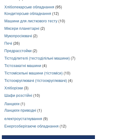
Хлібопекарське обладнання
(95)
Кондитерське обладнання
(12)
Машини для листкового тесту
(10)
Міксери планетарні
(2)
Мукопросіювачі
(2)
Печі
(26)
Предрасстойки
(2)
Тістоділителі (тестоділільні машини)
(7)
Тістозакатні машини
(4)
Тістомісильні машини (тістоміси)
(10)
Тістоокруглювачі (тістоокруглювачі)
(4)
Хліборізки
(3)
Шафи розстійні
(10)
Ланцюги
(1)
Ланцюги приводні
(1)
електроустаткування
(9)
Енергозберігаюче обладнання
(12)