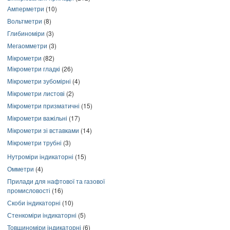
Амперметри
(10)
Вольтметри
(8)
Глибиноміри
(3)
Мегаомметри
(3)
Мікрометри
(82)
Мікрометри гладкі
(26)
Мікрометри зубомірні
(4)
Мікрометри листові
(2)
Мікрометри призматичні
(15)
Мікрометри важільні
(17)
Мікрометри зі вставками
(14)
Мікрометри трубні
(3)
Нутроміри індикаторні
(15)
Омметри
(4)
Прилади для нафтової та газової
промисловості
(16)
Скоби індикаторні
(10)
Стенкоміри індикаторні
(5)
Товщиноміри індикаторні
(6)