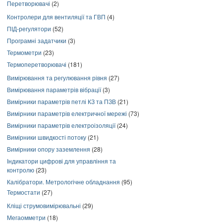
Перетворювачі
(2)
Контролери для вентиляції та ГВП
(4)
ПІД-регулятори
(52)
Програмні задатчики
(3)
Термометри
(23)
Термоперетворювачі
(181)
Вимірювання та регулювання рівня
(27)
Вимірювання параметрів вібрації
(3)
Вимірники параметрів петлі КЗ та ПЗВ
(21)
Вимірники параметрів електричної мережі
(73)
Вимірники параметрів електроізоляції
(24)
Вимірники швидкості потоку
(21)
Вимірники опору заземлення
(28)
Індикатори цифрові для управління та
контролю
(23)
Калібратори. Метрологічне обладнання
(95)
Термостати
(27)
Кліщі струмовимірювальні
(29)
Мегаомметри
(18)