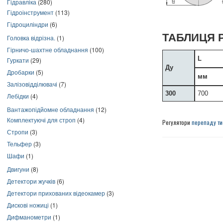
Гідравліка
(280)
Гідроінструмент
(113)
Гідроциліндри
(6)
ТАБЛИЦЯ 
Головка відрізна.
(1)
Гірничо-шахтне обладнання
(100)
L
Гуркати
(29)
Ду
Дробарки
(5)
мм
Залізовідділювачі
(7)
300
700
Лебідки
(4)
Вантажопідйомне обладнання
(12)
Комплектуючі для строп
(4)
Регулятори
перепаду ти
Стропи
(3)
Тельфер
(3)
Шафи
(1)
Двигуни
(8)
Детектори жучків
(6)
Детектори прихованих відеокамер
(3)
Дискові ножиці
(1)
Дифманометри
(1)