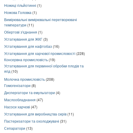
Ножиці гільйотинні
(1)
Ножова Головка
(1)
Вимірювальні вимірювальні перетворювачі
температури
(11)
Обертові з'єднання
(1)
Устаткування для ЖКГ
(3)
Устаткування для нафтобаз
(16)
Устаткування для харчової промисловості
(228)
Консервна промисловість
(19)
Устаткування для первинної обробки плодів та
ягід
(10)
Молочна промисловість
(208)
Гомогенізатори
(8)
Диспергатори та емульгатори
(4)
Маслообладнання
(47)
Насоси харчові
(47)
Устаткування для виробництва сирів
(11)
Пастеризатори та охолоджувачі
(31)
Сепаратори
(13)