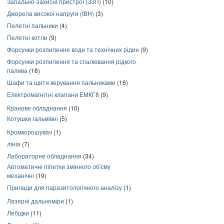
Запально-захисні пристрої (ЗЗП)
(10)
Джерела високої напруги (ІВН)
(3)
Пелетні пальники
(4)
Пелетні котли
(9)
Форсунки розпилення води та технічних рідин
(9)
Форсунки розпилення та спалювання рідкого
палива
(18)
Шафи та щити керування пальниками
(16)
Електромагнітні клапани ЕМКГ8
(9)
Кранове обладнання
(10)
Котушки гальмівні
(5)
Кромкорошувач
(1)
лінія
(7)
Лабораторне обладнання
(34)
Автоматичні піпетки змінного об'єму
механічні
(19)
Прилади для паразитологічного аналізу
(1)
Лазерні дальноміри
(1)
Лебідки
(11)