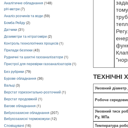
зада
Аналітичне обладнання
(148)
pH-метри
(7)
тому
Аналіз розчинів та води
(59)
труб
Бомба Рейду
(2)
тепл
Датчики
(31)
Рег
Дозиметри та нітратоміри
(2)
ене
Контроль технологічних процесів
(1)
функ
Прилади безпеки
(43)
Клап
Рудничні та шахтні газоаналізатори
(1)
"нор
Пристрої для перевірки газоаналізаторів
(1)
Без рубрики
(79)
ТЕХНІЧНІ
Бурове обладнання
(36)
Вальці
(3)
Умовний діаметр 
Верстат горизонтально-розточний
(1)
Верстат продовжній
(1)
Робоче середови
Вагове обладнання
(1)
Умовний тиск ро
Вибухозахисне обладнання
(207)
Ру, МПа
Вибухозахисні термокожухи
(12)
Сповіщувачі
(16)
Температура роб