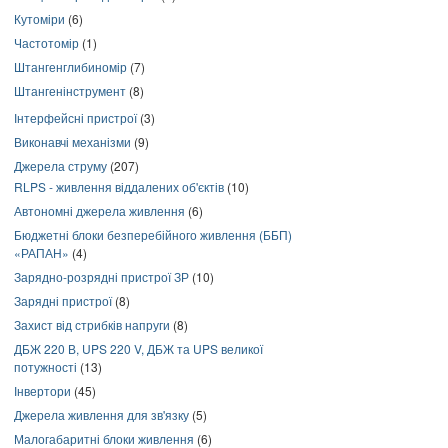
Кутоміри
(6)
Частотомір
(1)
Штангенглибиномір
(7)
Штангенінструмент
(8)
Інтерфейсні пристрої
(3)
Виконавчі механізми
(9)
Джерела струму
(207)
RLPS - живлення віддалених об'єктів
(10)
Автономні джерела живлення
(6)
Бюджетні блоки безперебійного живлення (ББП)
«РАПАН»
(4)
Зарядно-розрядні пристрої ЗР
(10)
Зарядні пристрої
(8)
Захист від стрибків напруги
(8)
ДБЖ 220 В, UPS 220 V, ДБЖ та UPS великої
потужності
(13)
Інвертори
(45)
Джерела живлення для зв'язку
(5)
Малогабаритні блоки живлення
(6)