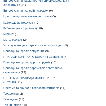
Випробування та діагностика силових кабелів та
діелектриків
(31)
Випробування ізоляційних масел
(6)
Пристрої провантаження автоматів
(5)
Кабеледефектошукачі
(12)
Кабелешукачі (приймачі)
(26)
Мірники
(6)
Металошукачі
(24)
Устаткування для перевірки насос-форсунок
(5)
Прилади контролю армування
(9)
ПРИЛАДИ КОНТРОЛЮ БЕТОНУ І ЦЕМЕНТІВ
(4)
Прилади контролю доріг та ґрунтів
(10)
Прилади контролю параметрів повітряного
середовища
(13)
СИСТЕМИ І ПРИЛАДИ МОНІТОРИНГУ
ОБ'ЄКТІВ
(11)
Системи та прилади теплового контролю
(14)
Твердоміри
(2)
Течешукачі
(17)
Товщиноміри
(23)