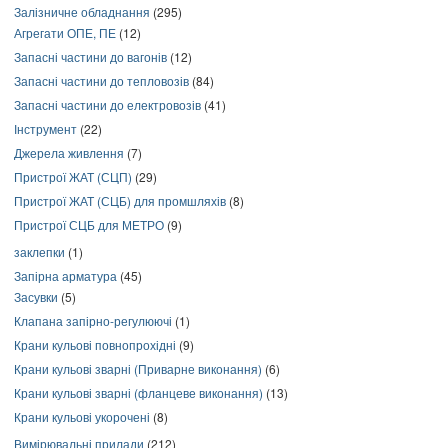
Залізничне обладнання
(295)
Агрегати ОПЕ, ПЕ
(12)
Запасні частини до вагонів
(12)
Запасні частини до тепловозів
(84)
Запасні частини до електровозів
(41)
Інструмент
(22)
Джерела живлення
(7)
Пристрої ЖАТ (СЦП)
(29)
Пристрої ЖАТ (СЦБ) для промшляхів
(8)
Пристрої СЦБ для МЕТРО
(9)
заклепки
(1)
Запірна арматура
(45)
Засувки
(5)
Клапана запірно-регулюючі
(1)
Крани кульові повнопрохідні
(9)
Крани кульові зварні (Приварне виконання)
(6)
Крани кульові зварні (фланцеве виконання)
(13)
Крани кульові укорочені
(8)
Вимірювальні прилади
(212)