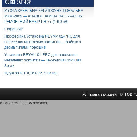
СВІЖІ ЗАПИСИ
МУФТА КАБЕЛЬНА БАГАТОФУНКЦІОНАЛЬНА
МКМ-2002 — АНАЛОГ ЗАМІНА НА СУЧАСНУ:
РЕМОНТНИЙ НАБІР РН-7+ (1-6,3 кВ)
Сифон SIP
Професійна установка REYM-102-PRO для
нанесення металевих покриттів — робота з
двома типами порошків.
Установка REYM-101-PRO для нанесення
металевих покриттів — Технологія Cold Gas
Spray
Індуктор ІСТ-0,16\0,25І 9 витків
Усі права захищені. ©
ТОВ 
61 queries in 0,135 seconds.