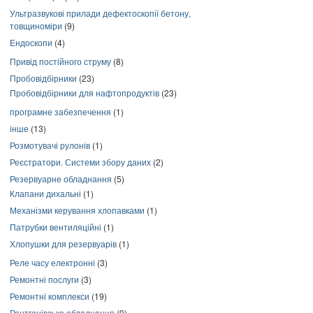
Ультразвукові прилади дефектоскопії бетону,
товщиноміри
(9)
Ендоскопи
(4)
Привід постійного струму
(8)
Пробовідбірники
(23)
Пробовідбірники для нафтопродуктів
(23)
програмне забезпечення
(1)
інше
(13)
Розмотувачі рулонів
(1)
Реєстратори. Системи збору даних
(2)
Резервуарне обладнання
(5)
Клапани дихальні
(1)
Механізми керування хлопавками
(1)
Патрубки вентиляційні
(1)
Хлопушки для резервуарів
(1)
Реле часу електронні
(3)
Ремонтні послуги
(3)
Ремонтні комплекси
(19)
Рентгенівське обладнання
(9)