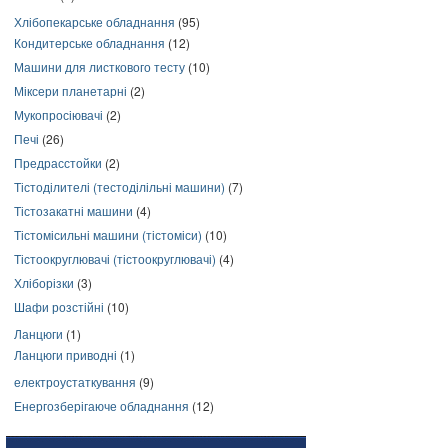
Хлібопекарське обладнання
(95)
Кондитерське обладнання
(12)
Машини для листкового тесту
(10)
Міксери планетарні
(2)
Мукопросіювачі
(2)
Печі
(26)
Предрасстойки
(2)
Тістоділителі (тестоділільні машини)
(7)
Тістозакатні машини
(4)
Тістомісильні машини (тістоміси)
(10)
Тістоокруглювачі (тістоокруглювачі)
(4)
Хліборізки
(3)
Шафи розстійні
(10)
Ланцюги
(1)
Ланцюги приводні
(1)
електроустаткування
(9)
Енергозберігаюче обладнання
(12)