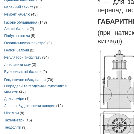
* — для за
Релейний захист
(10)
перепад тис
Ремонт кабелю
(43)
ГАБАРИТН
Газове обладнання
(148)
Азотні балони
(2)
(при натис
Побутові котли
(5)
вигляді)
Газопальникові пристрої
(2)
Гелієві балони
(2)
Регулятори тиску газу
(34)
Лічильники газу
(2)
Вуглекислотні балони
(2)
Геодезичне обладнання
(70)
Георадари та геодезичні супутникові
системи
(25)
Дальноміри
(1)
Лазерні будівельники площин
(12)
Нівеліри
(8)
Тахеометри
(15)
Теодоліти
(9)