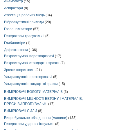
Анемометр
(15)
Аспіратори
(8)
Атестація робочих місць
(34)
Віброакустичні прилади
(20)
Газоаналізатори
(57)
Генератори трасувальні
(5)
Глибиноміри
(1)
Дефектоскопи
(136)
Вихрострумові перетворювачі
(17)
Вихрострумові стандартні зразки
(7)
Зразки шорсткості
(21)
Ультразвукові перетворювачі
(5)
Ультразвукові стандартні зразки
(15)
ВИМІРЮВАЧІ ВОЛОГИ МАТЕРІАЛІВ
(3)
ВИМІРЮВАЧІ МІЦНОСТІ БЕТОНУ І МАТЕРІАЛІВ,
ПРЕСИ ВИПРОБУВАЛЬНІ
(17)
ВИМІРЮВАЧІ СИЛИ
(8)
Випробувальне обладнання (машини)
(138)
Генератори ударних імпульсів
(8)