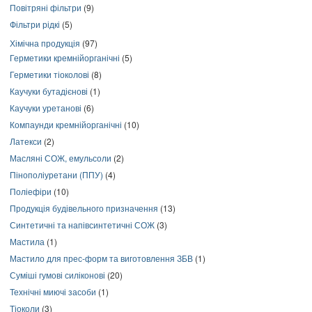
Повітряні фільтри
(9)
Фільтри рідкі
(5)
Хімічна продукція
(97)
Герметики кремнійорганічні
(5)
Герметики тіоколові
(8)
Каучуки бутадієнові
(1)
Каучуки уретанові
(6)
Компаунди кремнійорганічні
(10)
Латекси
(2)
Масляні СОЖ, емульсоли
(2)
Пінополіуретани (ППУ)
(4)
Поліефіри
(10)
Продукція будівельного призначення
(13)
Синтетичні та напівсинтетичні СОЖ
(3)
Мастила
(1)
Мастило для прес-форм та виготовлення ЗБВ
(1)
Суміші гумові силіконові
(20)
Технічні миючі засоби
(1)
Тіоколи
(3)