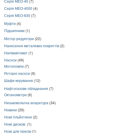
Серія МЕО-40
(7)
Серія МЕО-4000
(4)
Серія МЕО-630
(7)
Муфти
(4)
Підшипники
(1)
Мотор-редуктори
(22)
Нанесення металевих покриттів
(2)
Напівавтомат
(1)
Насоси
(49)
Мотопомпи
(7)
Роторні насоси
(9)
Шафи керування
(12)
Нафтогазове обладнання
(7)
Октанометри
(6)
Низьковольтна апаратура
(34)
Новини
(29)
Ножі гільйотинні
(2)
Ножі дискові.
(1)
Ножі для пресів
(1)