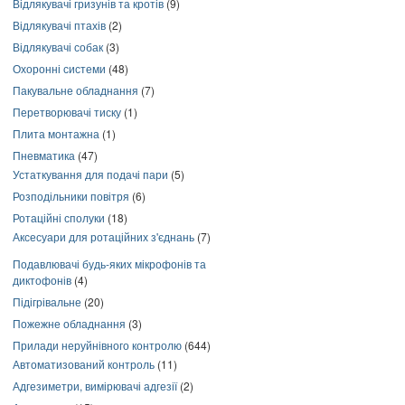
Відлякувачі гризунів та кротів
(9)
Відлякувачі птахів
(2)
Відлякувачі собак
(3)
Охоронні системи
(48)
Пакувальне обладнання
(7)
Перетворювачі тиску
(1)
Плита монтажна
(1)
Пневматика
(47)
Устаткування для подачі пари
(5)
Розподільники повітря
(6)
Ротаційні сполуки
(18)
Аксесуари для ротаційних з'єднань
(7)
Подавлювачі будь-яких мікрофонів та
диктофонів
(4)
Підігрівальне
(20)
Пожежне обладнання
(3)
Прилади неруйнівного контролю
(644)
Автоматизований контроль
(11)
Адгезиметри, вимірювачі адгезії
(2)