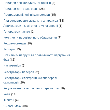
Прилади для холодильної техніки
(3)
Прилади контролю рідин
(25)
Програмовані логічні контролери
(15)
Радіоелектровимірювальна апаратура
(84)
Аналізатори якості електричної енергії
(1)
Генератори частот
(2)
Комплекти перевірочного обладнання
(7)
Рефлектометри
(20)
Тестери
(13)
Вказівники напруги та правильності чергування
фаз
(12)
Частотоміри
(2)
Реєстратори паперові
(2)
Реєстратори електронні (безпаперові
самописці)
(26)
Регулювання технологічних параметрів
(16)
Реле
(14)
Фільтри
(4)
Силові блоки
(38)