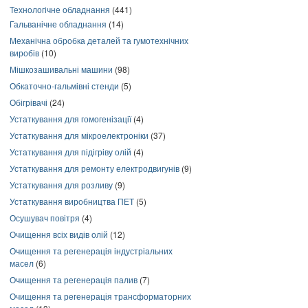
Технологічне обладнання
(441)
Гальванічне обладнання
(14)
Механічна обробка деталей та гумотехнічних
виробів
(10)
Мішкозашивальні машини
(98)
Обкаточно-гальмівні стенди
(5)
Обігрівачі
(24)
Устаткування для гомогенізації
(4)
Устаткування для мікроелектроніки
(37)
Устаткування для підігріву олій
(4)
Устаткування для ремонту електродвигунів
(9)
Устаткування для розливу
(9)
Устаткування виробництва ПЕТ
(5)
Осушувач повітря
(4)
Очищення всіх видів олій
(12)
Очищення та регенерація індустріальних
масел
(6)
Очищення та регенерація палив
(7)
Очищення та регенерація трансформаторних