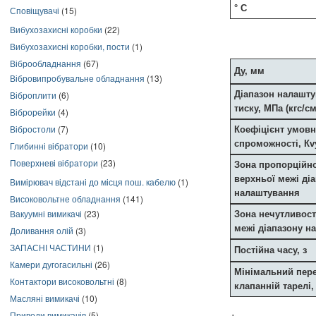
°
С
Сповіщувачі
(15)
Вибухозахисні коробки
(22)
Вибухозахисні коробки, пости
(1)
Віброобладнання
(67)
Ду, мм
Вібровипробувальне обладнання
(13)
Віброплити
(6)
Діапазон налашт
тиску, МПа (кгс/см
Віброрейки
(4)
Вібростоли
(7)
Коефіцієнт умовн
спроможності, Кv
Глибинні вібратори
(10)
Поверхневі вібратори
(23)
Зона пропорційно
верхньої межі ді
Вимірювач відстані до місця пош. кабелю
(1)
налаштування
Високовольтне обладнання
(141)
Вакуумні вимикачі
(23)
Зона нечутливост
межі діапазону н
Доливання олій
(3)
ЗАПАСНІ ЧАСТИНИ
(1)
Постійна часу, з
Камери дугогасильні
(26)
Мінімальний пере
Контактори високовольтні
(8)
клапанній тарелі,
Масляні вимикачі
(10)
Приводи вимикачів
(5)