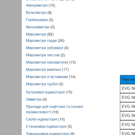
Амперметри
(10)
Вольтметри
(8)
Глибиноміри
(3)
Мегаомметри
(3)
Мікрометри
(82)
Мікрометри гладкі
(26)
Мікрометри зубомірні
(4)
Мікрометри листові
(2)
Мікрометри призматичні
(15)
Мікрометри важільні
(17)
Мікрометри зі вставками
(14)
Тип кл
Мікрометри трубні
(3)
EVG N
Нутроміри індикаторні
(15)
EVG N
Омметри
(4)
Прилади для нафтової та газової
EVG N
промисловості
(16)
EVG NC
Скоби індикаторні
(10)
EVG NC
Стенкоміри індикаторні
(5)
Товщиноміри індикаторні
(6)
EVG N