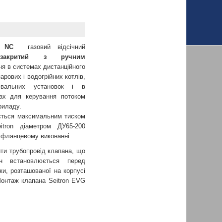
G NC
газовий відсічний
о-закритий з ручним
я в системах дистанційного
арових і водогрійних котлів,
лювальних установок і в
мах для керування потоком
риладу.
ться максимальним тиском
tron діаметром ДУ65-200
 фланцевому виконанні.
 трубопровід клапана, що
ан встановлюється перед
и, розташованої на корпусі
Монтаж клапана Seitron EVG