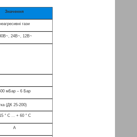
Значення
неагресивні гази
30B~, 24B~, 12B~
500 мБар – 6 Бар
тка (ДК 25-200)
15 ° С ... + 60 ° С
А