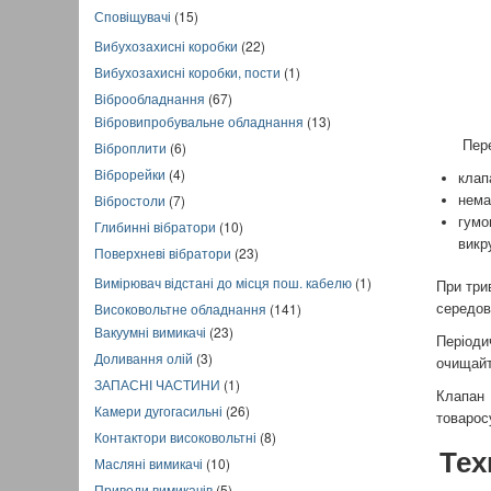
Сповіщувачі
(15)
Вибухозахисні коробки
(22)
Вибухозахисні коробки, пости
(1)
Віброобладнання
(67)
Вібровипробувальне обладнання
(13)
Перед б
Віброплити
(6)
Віброрейки
(4)
клап
Вібростоли
(7)
нема
гумо
Глибинні вібратори
(10)
викр
Поверхневі вібратори
(23)
Вимірювач відстані до місця пош. кабелю
(1)
При три
Високовольтне обладнання
(141)
середов
Вакуумні вимикачі
(23)
Періоди
Доливання олій
(3)
очищайт
ЗАПАСНІ ЧАСТИНИ
(1)
Клапан
Камери дугогасильні
(26)
товарос
Контактори високовольтні
(8)
Тех
Масляні вимикачі
(10)
Приводи вимикачів
(5)