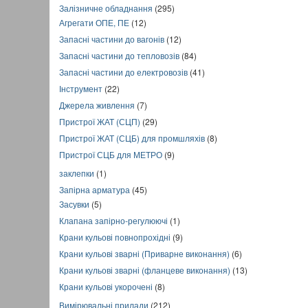
Залізничне обладнання
(295)
Агрегати ОПЕ, ПЕ
(12)
Запасні частини до вагонів
(12)
Запасні частини до тепловозів
(84)
Запасні частини до електровозів
(41)
Інструмент
(22)
Джерела живлення
(7)
Пристрої ЖАТ (СЦП)
(29)
Пристрої ЖАТ (СЦБ) для промшляхів
(8)
Пристрої СЦБ для МЕТРО
(9)
заклепки
(1)
Запірна арматура
(45)
Засувки
(5)
Клапана запірно-регулюючі
(1)
Крани кульові повнопрохідні
(9)
Крани кульові зварні (Приварне виконання)
(6)
Крани кульові зварні (фланцеве виконання)
(13)
Крани кульові укорочені
(8)
Вимірювальні прилади
(212)