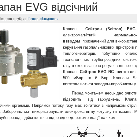
апан EVG відсічний
іковано в рубриці
Газове обладнання
Клапан
Сейтрон (Seitron) EV
електромагнітний
нормальн
взводом
призначений для використанн
керування газопальникових пристроїв п
теплогенераторів, побутових опа
технологічних трубопровідних систе
газу в якості запірно-регулювального п
Клапан
Сейтрон EVG NC
виготовляє
500 мБар та 6 Бар. Клапани Sei
виготовляються заводом-виробником у
Перед монтажем необхідно очистити
підводить, від забруднень. Клап
чими органами. Напрямок потоку газу має збігатися з напрямком стрілк
. Забороняється використовувати електромагнітну котушку як важіль. 
рубопроводі здійснюється відповідно до рекомендації на схемі: