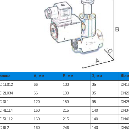
апана
А, мм
В, мм
З, мм
Діа
C 1L012
66
133
35
DN1
C 2L034
66
133
35
DN2
C 3L1
120
159
95
DN2
 4L114
160
215
140
DN3
 5L112
160
215
140
DN4
C 6L2
160
246
140
DN5