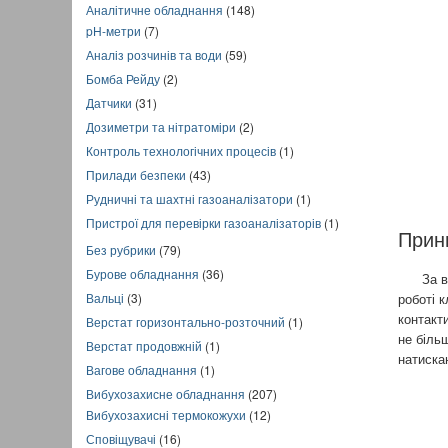
Аналітичне обладнання
(148)
pH-метри
(7)
Аналіз розчинів та води
(59)
Бомба Рейду
(2)
Датчики
(31)
Дозиметри та нітратоміри
(2)
Контроль технологічних процесів
(1)
Прилади безпеки
(43)
Рудничні та шахтні газоаналізатори
(1)
Пристрої для перевірки газоаналізаторів
(1)
Прин
Без рубрики
(79)
Бурове обладнання
(36)
За відс
Вальці
(3)
роботі к
контакт
Верстат горизонтально-розточний
(1)
не біль
Верстат продовжній
(1)
натиска
Вагове обладнання
(1)
Вибухозахисне обладнання
(207)
Вибухозахисні термокожухи
(12)
Сповіщувачі
(16)