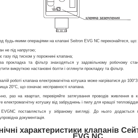
удь-якими операціями на клапані Seitron EVG NC переконайтеся, що:
ан не під напругою;
є газу під тиском у порожнині клапана;
ва прокладка та фільтр знаходяться у задовільному робочому стан
утити викруткою настановні болти і оглянути прокладку та фільтр.
валій роботі клапана електромагнітна котушка може нагріватися до 100°
ища 20°С, що означає несправності клапана.
чно, раз на квартал, перевіряйте затягування проводів живлення в к
е електромагнітну котушку від забруднень і пилу для кращої тепловіддач
 EVGNC поставляється у зібраному вигляді. До нього додається по
упровідна документація.
нічні характеристики клапанів Сейт
EVG NC