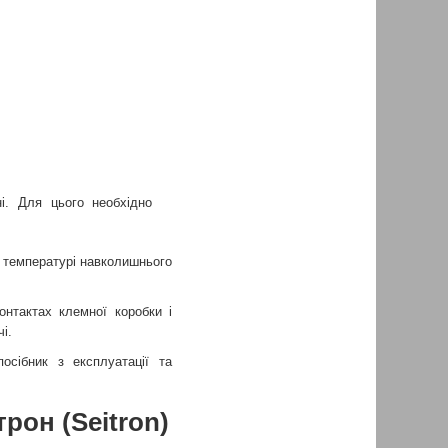
і. Для цього необхідно
З температурі навколишнього
онтактах клемної коробки і
і.
сібник з експлуатації та
рон (Seitron)