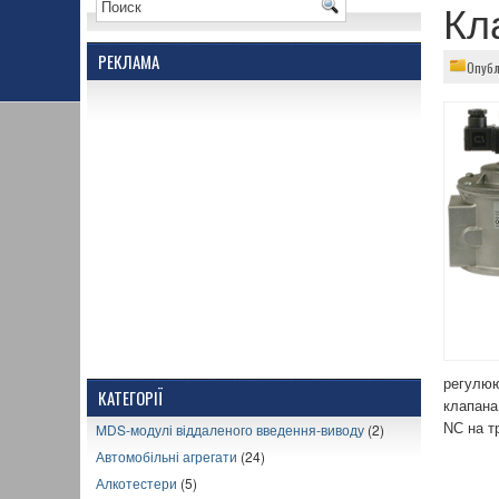
Кл
РЕКЛАМА
Опубл
регулюю
КАТЕГОРІЇ
клапана
MDS-модулі віддаленого введення-виводу
(2)
NC на т
Автомобільні агрегати
(24)
Алкотестери
(5)