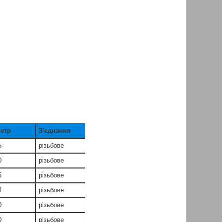
метр
З'єднання
5
різьбове
0
різьбове
5
різьбове
4
різьбове
0
різьбове
0
різьбове