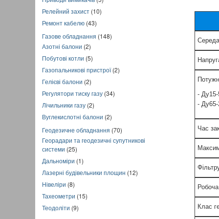
Релейний захист
(10)
Ремонт кабелю
(43)
Газове обладнання
(148)
Серед
Азотні балони
(2)
Побутові котли
(5)
Напруг
Газопальникові пристрої
(2)
Потужн
Гелієві балони
(2)
Регулятори тиску газу
(34)
- Ду15-
- Ду65
Лічильники газу
(2)
Вуглекислотні балони
(2)
Час за
Геодезичне обладнання
(70)
Георадари та геодезичні супутникові
Максим
системи
(25)
Дальноміри
(1)
Фільтр
Лазерні будівельники площин
(12)
Нівеліри
(8)
Робоча
Тахеометри
(15)
Клас г
Теодоліти
(9)