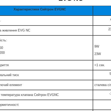
Характеристики Сейтрон EVGNC
а
2
а живлення EVG NC
ість:
9W
50
-200
23W
криття
<1 сек.
альний тиск
уючий елемент
сталева сі
-
 температура клапана Сейтрон EVGNC
ерметичності