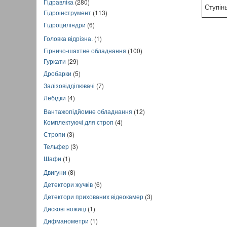
Гідравліка
(280)
Ступін
Гідроінструмент
(113)
Гідроциліндри
(6)
Головка відрізна.
(1)
Гірничо-шахтне обладнання
(100)
Гуркати
(29)
Дробарки
(5)
Залізовідділювачі
(7)
Лебідки
(4)
Вантажопідйомне обладнання
(12)
Комплектуючі для строп
(4)
Стропи
(3)
Тельфер
(3)
Шафи
(1)
Двигуни
(8)
Детектори жучків
(6)
Детектори прихованих відеокамер
(3)
Дискові ножиці
(1)
Дифманометри
(1)