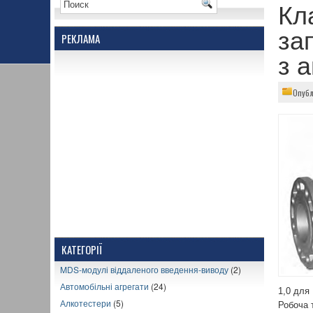
Кл
за
РЕКЛАМА
з 
Опубл
КАТЕГОРІЇ
MDS-модулі віддаленого введення-виводу
(2)
Автомобільні агрегати
(24)
1,0 для
Алкотестери
(5)
Робоча т