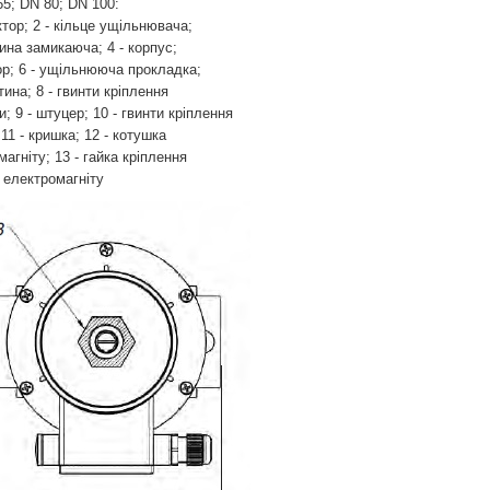
5; DN 80; DN 100:
ктор; 2 - кільце ущільнювача;
ина замикаюча; 4 - корпус;
вор; 6 - ущільнююча прокладка;
тина; 8 - гвинти кріплення
; 9 - штуцер; 10 - гвинти кріплення
11 - кришка; 12 - котушка
агніту; 13 - гайка кріплення
 електромагніту