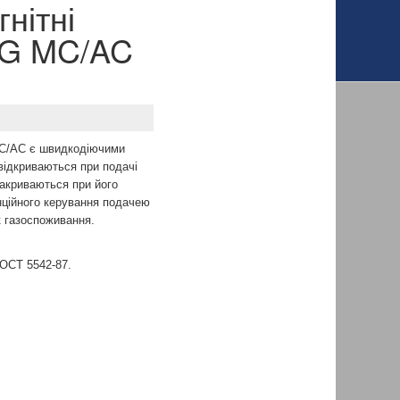
нітні
EVG MC/AC
MC/AC є швидкодіючими
відкриваються при подачі
закриваються при його
нційного керування подачею
к газоспоживання.
ОСТ 5542-87.