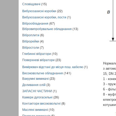
Сповіщувачі
(15)
Вибухозахисні коробки
(22)
Вибухозахисні коробки, пости
(1)
Віброобладнання
(67)
Вібровипробувальне обладнання
(13)
Віброплити
(6)
Віброрейки
(4)
Вібростоли
(7)
Глибинні вібратори
(10)
Поверхневі вібратори
(23)
Нормаль
Вимірювач відстані до місця пош. кабелю
(1)
з автом
Високовольтне обладнання
(141)
15; DN 2
Вакуумні вимикачі
(23)
1 - коне
3 - пруж
Доливання олій
(3)
6 - філ
ЗАПАСНІ ЧАСТИНИ
(1)
8 - муф
Камери дугогасильні
(26)
електром
Контактори високовольтні
(8)
котушки
Масляні вимикачі
(10)
Приводи вимикачів
(5)