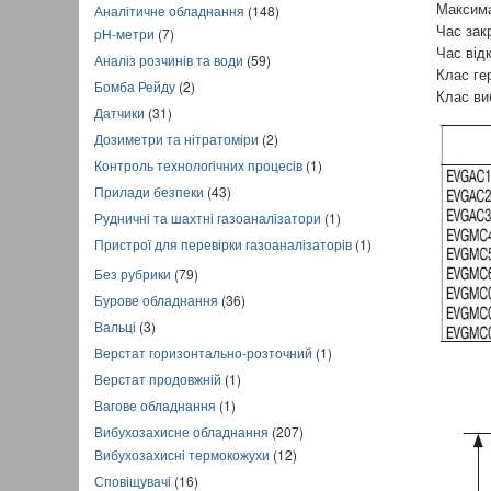
Аналітичне обладнання
(148)
Максима
Час зак
pH-метри
(7)
Час від
Аналіз розчинів та води
(59)
Клас ге
Бомба Рейду
(2)
Клас ви
Датчики
(31)
Дозиметри та нітратоміри
(2)
Контроль технологічних процесів
(1)
Прилади безпеки
(43)
Рудничні та шахтні газоаналізатори
(1)
Пристрої для перевірки газоаналізаторів
(1)
Без рубрики
(79)
Бурове обладнання
(36)
Вальці
(3)
Верстат горизонтально-розточний
(1)
Верстат продовжній
(1)
Вагове обладнання
(1)
Вибухозахисне обладнання
(207)
Вибухозахисні термокожухи
(12)
Сповіщувачі
(16)