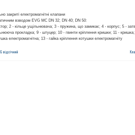
но закриті електромагнітні клапани
атичним взводом EVG MC DN 32; DN 40; DN 50:
ктор; 2 - кільце ущільнювача; 3 - пружина, що замикає; 4 - корпус; 5 - зат
ьнююча прокладка; 9 - штуцер; 10 - гвинти кріплення кришки; 11 - кришка;
ушка електромагнітна; 13 - гайка кріплення котушки електромагніту
G відсічний
Кла