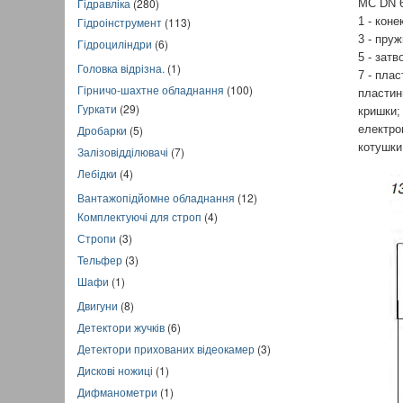
Гідравліка
(280)
MC DN 6
Гідроінструмент
(113)
1 - коне
3 - пруж
Гідроциліндри
(6)
5 - зат
Головка відрізна.
(1)
7 - плас
Гірничо-шахтне обладнання
(100)
пластини
Гуркати
(29)
кришки; 
Дробарки
(5)
електром
котушки
Залізовідділювачі
(7)
Лебідки
(4)
Вантажопідйомне обладнання
(12)
Комплектуючі для строп
(4)
Стропи
(3)
Тельфер
(3)
Шафи
(1)
Двигуни
(8)
Детектори жучків
(6)
Детектори прихованих відеокамер
(3)
Дискові ножиці
(1)
Дифманометри
(1)