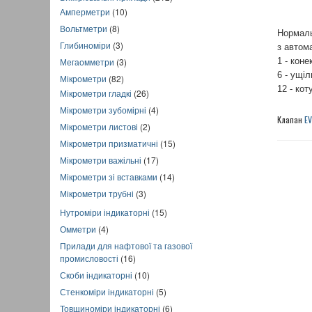
Амперметри
(10)
Вольтметри
(8)
Нормаль
Глибиноміри
(3)
з автом
Мегаомметри
(3)
1 - коне
6 - ущіл
Мікрометри
(82)
12 - кот
Мікрометри гладкі
(26)
Мікрометри зубомірні
(4)
Клапан
EV
Мікрометри листові
(2)
Мікрометри призматичні
(15)
Мікрометри важільні
(17)
Мікрометри зі вставками
(14)
Мікрометри трубні
(3)
Нутроміри індикаторні
(15)
Омметри
(4)
Прилади для нафтової та газової
промисловості
(16)
Скоби індикаторні
(10)
Стенкоміри індикаторні
(5)
Товщиноміри індикаторні
(6)