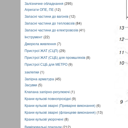
Залізничне обладнання
(295)
Агрегати ОПЕ, ПЕ
(12)
Запасні частини до вагонів
(12)
Запасні частини до тепловозів
(84)
Запасні частини до електровозів
(41)
Інструмент
(22)
Джерела живлення
(7)
Пристрої ЖАТ (СЦП)
(29)
Пристрої ЖАТ (СЦБ) для промшляхів
(8)
Пристрої СЦБ для МЕТРО
(9)
заклепки
(1)
Запірна арматура
(45)
Засувки
(5)
Клапана запірно-регулюючі
(1)
Крани кульові повнопрохідні
(9)
Крани кульові зварні (Приварне виконання)
(6)
Крани кульові зварні (фланцеве виконання)
(13)
Крани кульові укорочені
(8)
Вимірювальні прилади
(212)