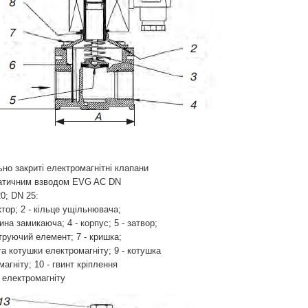
но закриті електромагнітні клапани
атичним взводом EVG AC DN
0; DN 25:
ктор; 2 - кільце ущільнювача;
ина замикаюча; 4 - корпус; 5 - затвор;
ьтруючий елемент; 7 - кришка;
та котушки електромагніту; 9 - котушка
агніту; 10 - гвинт кріплення
 електромагніту