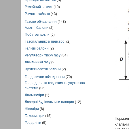
Релейний захист
(10)
Ремонт кабелю
(43)
Газове обладнання
(148)
Азотні балони
(2)
Побутові котли
(5)
Газопальникові пристрої
(2)
Гелієві балони
(2)
Регулятори тиску газу
(34)
Лічильники газу
(2)
Вуглекислотні балони
(2)
Геодезичне обладнання
(70)
Георадари та геодезичні супутникові
системи
(25)
Дальноміри
(1)
Лазерні будівельники площин
(12)
Нівеліри
(8)
Тахеометри
(15)
Нормаль
Теодоліти
(9)
клапани