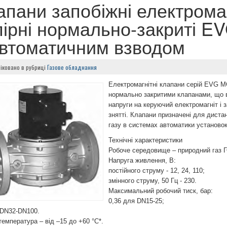
апани запобіжні електромаг
пірні нормально-закриті 
автоматичним взводом
іковано в рубриці
Газове обладнання
Електромагнітні клапани серій EVG 
нормально закритими клапанами, що 
напруги на керуючий електромагніт і 
знятті. Клапани призначені для диста
газу в системах автоматики установо
Технічні характеристики
Робоче середовище – природний газ Г
Напруга живлення, В:
постійного струму - 12, 24, 110;
змінного струму, 50 Гц - 230.
Максимальний робочий тиск, бар:
0,36 для DN15-25;
 DN32-DN100.
емпература – ​​від –15 до +60 °C*.