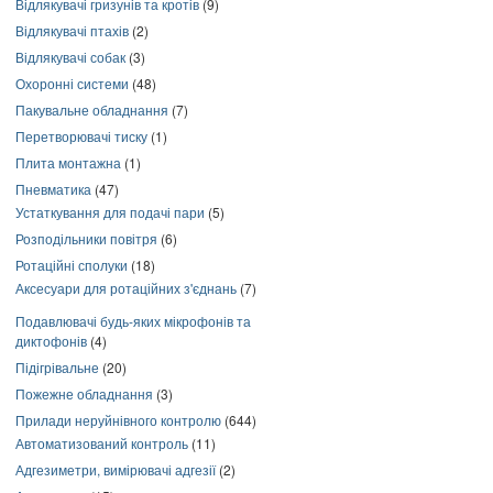
Відлякувачі гризунів та кротів
(9)
Відлякувачі птахів
(2)
Відлякувачі собак
(3)
Охоронні системи
(48)
Пакувальне обладнання
(7)
Перетворювачі тиску
(1)
Плита монтажна
(1)
Пневматика
(47)
Устаткування для подачі пари
(5)
Розподільники повітря
(6)
Ротаційні сполуки
(18)
Аксесуари для ротаційних з'єднань
(7)
Подавлювачі будь-яких мікрофонів та
диктофонів
(4)
Підігрівальне
(20)
Пожежне обладнання
(3)
Прилади неруйнівного контролю
(644)
Автоматизований контроль
(11)
Адгезиметри, вимірювачі адгезії
(2)