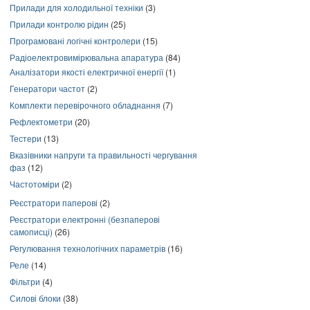
Прилади для холодильної техніки
(3)
Прилади контролю рідин
(25)
Програмовані логічні контролери
(15)
Радіоелектровимірювальна апаратура
(84)
Аналізатори якості електричної енергії
(1)
Генератори частот
(2)
Комплекти перевірочного обладнання
(7)
Рефлектометри
(20)
Тестери
(13)
Вказівники напруги та правильності чергування
фаз
(12)
Частотоміри
(2)
Реєстратори паперові
(2)
Реєстратори електронні (безпаперові
самописці)
(26)
Регулювання технологічних параметрів
(16)
Реле
(14)
Фільтри
(4)
Силові блоки
(38)