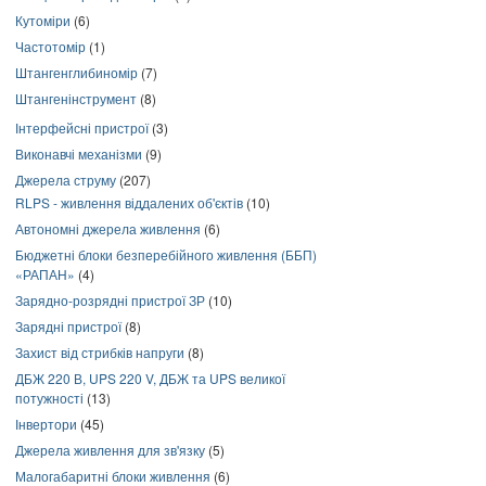
Кутоміри
(6)
Частотомір
(1)
Штангенглибиномір
(7)
Штангенінструмент
(8)
Інтерфейсні пристрої
(3)
Виконавчі механізми
(9)
Джерела струму
(207)
RLPS - живлення віддалених об'єктів
(10)
Автономні джерела живлення
(6)
Бюджетні блоки безперебійного живлення (ББП)
«РАПАН»
(4)
Зарядно-розрядні пристрої ЗР
(10)
Зарядні пристрої
(8)
Захист від стрибків напруги
(8)
ДБЖ 220 В, UPS 220 V, ДБЖ та UPS великої
потужності
(13)
Інвертори
(45)
Джерела живлення для зв'язку
(5)
Малогабаритні блоки живлення
(6)