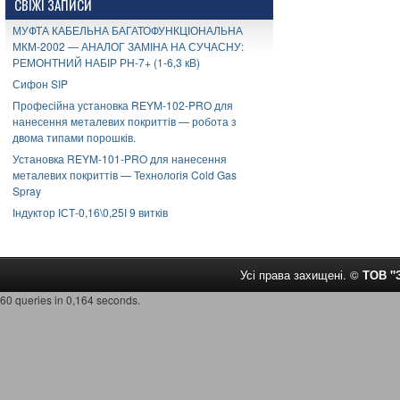
СВІЖІ ЗАПИСИ
МУФТА КАБЕЛЬНА БАГАТОФУНКЦІОНАЛЬНА
МКМ-2002 — АНАЛОГ ЗАМІНА НА СУЧАСНУ:
РЕМОНТНИЙ НАБІР РН-7+ (1-6,3 кВ)
Сифон SIP
Професійна установка REYM-102-PRO для
нанесення металевих покриттів — робота з
двома типами порошків.
Установка REYM-101-PRO для нанесення
металевих покриттів — Технологія Cold Gas
Spray
Індуктор ІСТ-0,16\0,25І 9 витків
Усі права захищені. ©
ТОВ 
60 queries in 0,164 seconds.