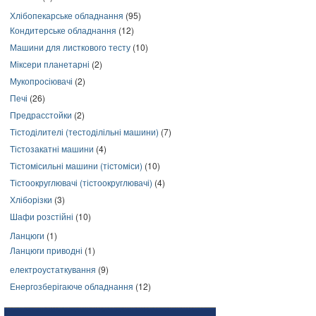
Хлібопекарське обладнання
(95)
Кондитерське обладнання
(12)
Машини для листкового тесту
(10)
Міксери планетарні
(2)
Мукопросіювачі
(2)
Печі
(26)
Предрасстойки
(2)
Тістоділителі (тестоділільні машини)
(7)
Тістозакатні машини
(4)
Тістомісильні машини (тістоміси)
(10)
Тістоокруглювачі (тістоокруглювачі)
(4)
Хліборізки
(3)
Шафи розстійні
(10)
Ланцюги
(1)
Ланцюги приводні
(1)
електроустаткування
(9)
Енергозберігаюче обладнання
(12)