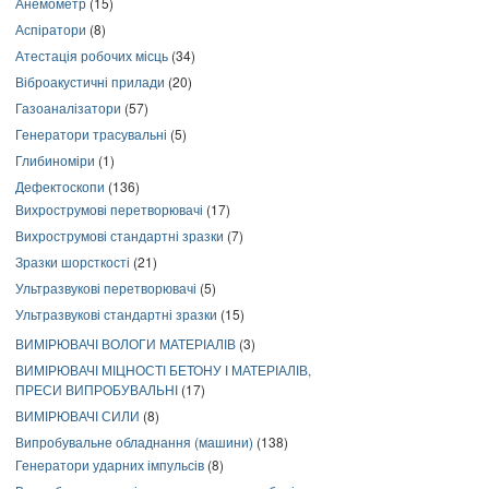
Анемометр
(15)
Аспіратори
(8)
Атестація робочих місць
(34)
Віброакустичні прилади
(20)
Газоаналізатори
(57)
Генератори трасувальні
(5)
Глибиноміри
(1)
Дефектоскопи
(136)
Вихрострумові перетворювачі
(17)
Вихрострумові стандартні зразки
(7)
Зразки шорсткості
(21)
Ультразвукові перетворювачі
(5)
Ультразвукові стандартні зразки
(15)
ВИМІРЮВАЧІ ВОЛОГИ МАТЕРІАЛІВ
(3)
ВИМІРЮВАЧІ МІЦНОСТІ БЕТОНУ І МАТЕРІАЛІВ,
ПРЕСИ ВИПРОБУВАЛЬНІ
(17)
ВИМІРЮВАЧІ СИЛИ
(8)
Випробувальне обладнання (машини)
(138)
Генератори ударних імпульсів
(8)