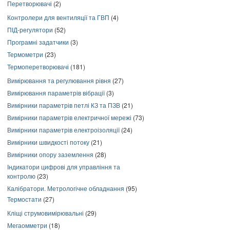
Перетворювачі
(2)
Контролери для вентиляції та ГВП
(4)
ПІД-регулятори
(52)
Програмні задатчики
(3)
Термометри
(23)
Термоперетворювачі
(181)
Вимірювання та регулювання рівня
(27)
Вимірювання параметрів вібрації
(3)
Вимірники параметрів петлі КЗ та ПЗВ
(21)
Вимірники параметрів електричної мережі
(73)
Вимірники параметрів електроізоляції
(24)
Вимірники швидкості потоку
(21)
Вимірники опору заземлення
(28)
Індикатори цифрові для управління та
контролю
(23)
Калібратори. Метрологічне обладнання
(95)
Термостати
(27)
Кліщі струмовимірювальні
(29)
Мегаомметри
(18)