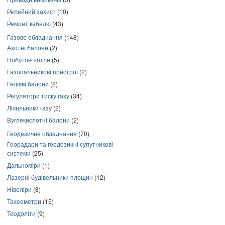
Релейний захист
(10)
Ремонт кабелю
(43)
Газове обладнання
(148)
Азотні балони
(2)
Побутові котли
(5)
Газопальникові пристрої
(2)
Гелієві балони
(2)
Регулятори тиску газу
(34)
Лічильники газу
(2)
Вуглекислотні балони
(2)
Геодезичне обладнання
(70)
Георадари та геодезичні супутникові
системи
(25)
Дальноміри
(1)
Лазерні будівельники площин
(12)
Нівеліри
(8)
Тахеометри
(15)
Теодоліти
(9)