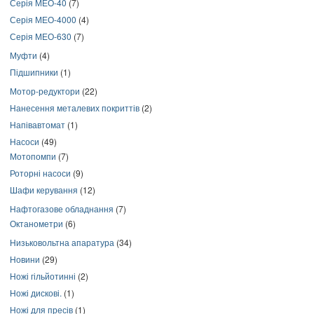
Серія МЕО-40
(7)
Серія МЕО-4000
(4)
Серія МЕО-630
(7)
Муфти
(4)
Підшипники
(1)
Мотор-редуктори
(22)
Нанесення металевих покриттів
(2)
Напівавтомат
(1)
Насоси
(49)
Мотопомпи
(7)
Роторні насоси
(9)
Шафи керування
(12)
Нафтогазове обладнання
(7)
Октанометри
(6)
Низьковольтна апаратура
(34)
Новини
(29)
Ножі гільйотинні
(2)
Ножі дискові.
(1)
Ножі для пресів
(1)