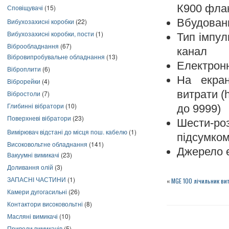
К900 флан
Сповіщувачі
(15)
Вбудовани
Вибухозахисні коробки
(22)
Вибухозахисні коробки, пости
(1)
Тип імпул
Віброобладнання
(67)
канал
Вібровипробувальне обладнання
(13)
Електронн
Віброплити
(6)
На екран
Віброрейки
(4)
витрати (
Вібростоли
(7)
Глибинні вібратори
(10)
до 9999)
Поверхневі вібратори
(23)
Шести-ро
Вимірювач відстані до місця пош. кабелю
(1)
підсумком
Високовольтне обладнання
(141)
Джерело е
Вакуумні вимикачі
(23)
Доливання олій
(3)
ЗАПАСНІ ЧАСТИНИ
(1)
«
MGE 100 лічильник вит
Камери дугогасильні
(26)
Контактори високовольтні
(8)
Масляні вимикачі
(10)
Приводи вимикачів
(5)