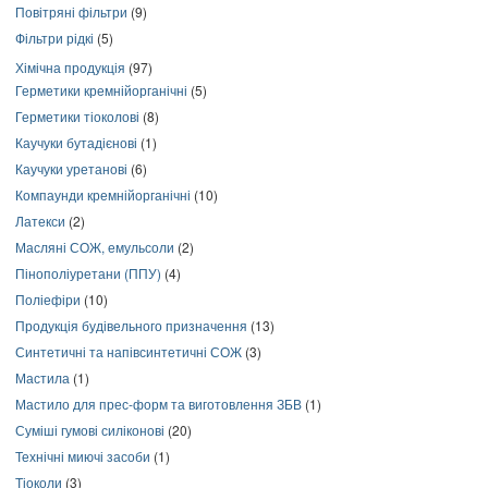
Повітряні фільтри
(9)
Фільтри рідкі
(5)
Хімічна продукція
(97)
Герметики кремнійорганічні
(5)
Герметики тіоколові
(8)
Каучуки бутадієнові
(1)
Каучуки уретанові
(6)
Компаунди кремнійорганічні
(10)
Латекси
(2)
Масляні СОЖ, емульсоли
(2)
Пінополіуретани (ППУ)
(4)
Поліефіри
(10)
Продукція будівельного призначення
(13)
Синтетичні та напівсинтетичні СОЖ
(3)
Мастила
(1)
Мастило для прес-форм та виготовлення ЗБВ
(1)
Суміші гумові силіконові
(20)
Технічні миючі засоби
(1)
Тіоколи
(3)