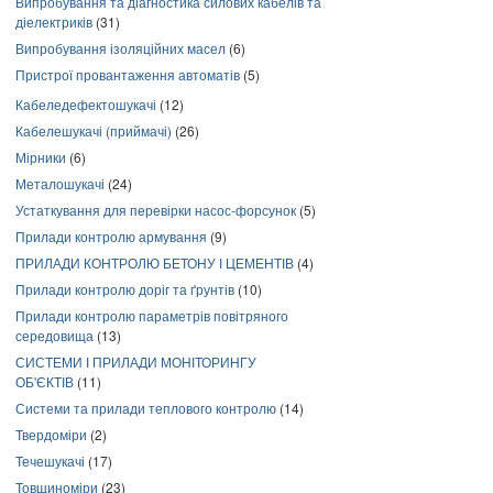
Випробування та діагностика силових кабелів та
діелектриків
(31)
Випробування ізоляційних масел
(6)
Пристрої провантаження автоматів
(5)
Кабеледефектошукачі
(12)
Кабелешукачі (приймачі)
(26)
Мірники
(6)
Металошукачі
(24)
Устаткування для перевірки насос-форсунок
(5)
Прилади контролю армування
(9)
ПРИЛАДИ КОНТРОЛЮ БЕТОНУ І ЦЕМЕНТІВ
(4)
Прилади контролю доріг та ґрунтів
(10)
Прилади контролю параметрів повітряного
середовища
(13)
СИСТЕМИ І ПРИЛАДИ МОНІТОРИНГУ
ОБ'ЄКТІВ
(11)
Системи та прилади теплового контролю
(14)
Твердоміри
(2)
Течешукачі
(17)
Товщиноміри
(23)