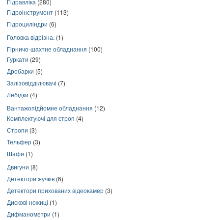
Гідравліка
(280)
Гідроінструмент
(113)
Гідроциліндри
(6)
Головка відрізна.
(1)
Гірничо-шахтне обладнання
(100)
Гуркати
(29)
Дробарки
(5)
Залізовідділювачі
(7)
Лебідки
(4)
Вантажопідйомне обладнання
(12)
Комплектуючі для строп
(4)
Стропи
(3)
Тельфер
(3)
Шафи
(1)
Двигуни
(8)
Детектори жучків
(6)
Детектори прихованих відеокамер
(3)
Дискові ножиці
(1)
Дифманометри
(1)