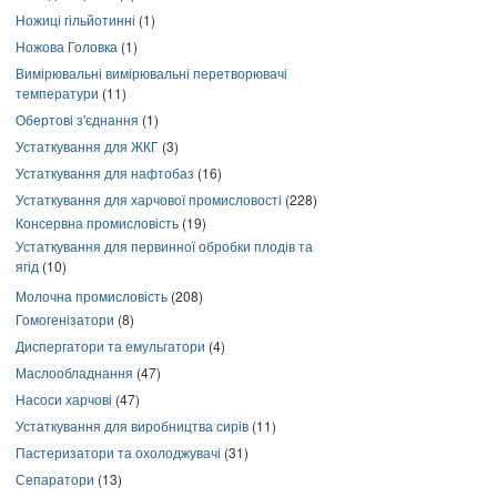
Ножиці гільйотинні
(1)
Ножова Головка
(1)
Вимірювальні вимірювальні перетворювачі
температури
(11)
Обертові з'єднання
(1)
Устаткування для ЖКГ
(3)
Устаткування для нафтобаз
(16)
Устаткування для харчової промисловості
(228)
Консервна промисловість
(19)
Устаткування для первинної обробки плодів та
ягід
(10)
Молочна промисловість
(208)
Гомогенізатори
(8)
Диспергатори та емульгатори
(4)
Маслообладнання
(47)
Насоси харчові
(47)
Устаткування для виробництва сирів
(11)
Пастеризатори та охолоджувачі
(31)
Сепаратори
(13)