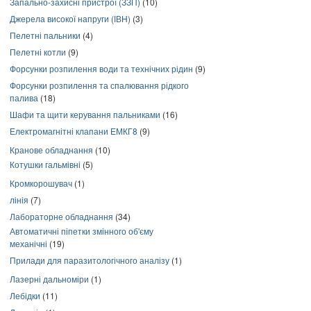
Запально-захисні пристрої (ЗЗП)
(10)
Джерела високої напруги (ІВН)
(3)
Пелетні пальники
(4)
Пелетні котли
(9)
Форсунки розпилення води та технічних рідин
(9)
Форсунки розпилення та спалювання рідкого
палива
(18)
Шафи та щити керування пальниками
(16)
Електромагнітні клапани ЕМКГ8
(9)
Кранове обладнання
(10)
Котушки гальмівні
(5)
Кромкорошувач
(1)
лінія
(7)
Лабораторне обладнання
(34)
Автоматичні піпетки змінного об'єму
механічні
(19)
Прилади для паразитологічного аналізу
(1)
Лазерні дальноміри
(1)
Лебідки
(11)