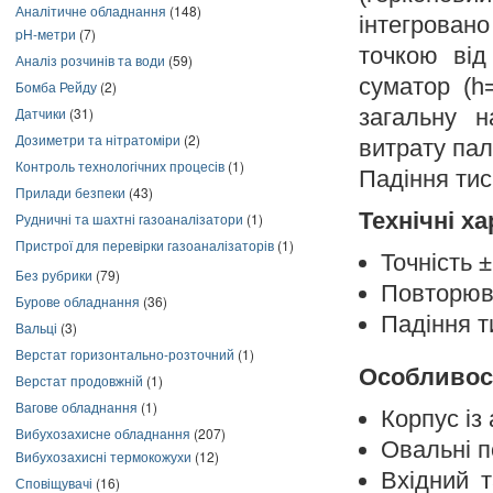
Аналітичне обладнання
(148)
інтегровано
pH-метри
(7)
точкою від
Аналіз розчинів та води
(59)
суматор (h
Бомба Рейду
(2)
Датчики
(31)
загальну н
Дозиметри та нітратоміри
(2)
витрату пал
Контроль технологічних процесів
(1)
Падіння тис
Прилади безпеки
(43)
Технічні х
Рудничні та шахтні газоаналізатори
(1)
Пристрої для перевірки газоаналізаторів
(1)
Точність 
Без рубрики
(79)
Повторюв
Бурове обладнання
(36)
Падіння т
Вальці
(3)
Верстат горизонтально-розточний
(1)
Особливос
Верстат продовжній
(1)
Вагове обладнання
(1)
Корпус і
Вибухозахисне обладнання
(207)
Овальні п
Вибухозахисні термокожухи
(12)
Вхідний т
Сповіщувачі
(16)