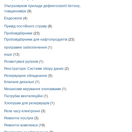
Ультразвукові прилади дефектоскопії бетону,
товщиноміри
(9)
Ендоскопи
(4)
Привід постійного струму
(8)
Пробовідбірники
(23)
Пробовідбірники для нафтопродуктів
(23)
програмне забезпечення
(1)
інше
(13)
Розмотувачі рулонів
(1)
Реєстратори. Системи збору даних
(2)
Резервуарне обладнання
(5)
Клапани дихальні
(1)
Механізми керування хлопавками
(1)
Патрубки вентиляційні
(1)
Хлопушки для резервуарів
(1)
Реле часу електронні
(3)
Ремонтні послуги
(3)
Ремонтні комплекси
(19)
Рентгенівське обладнання
(9)