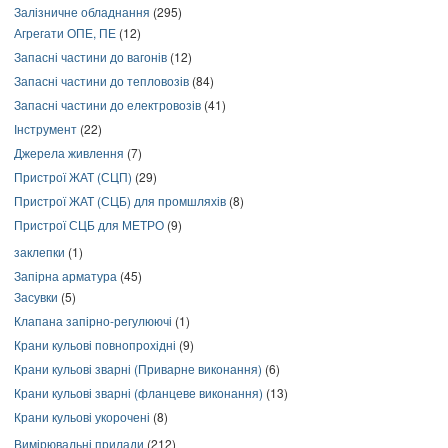
Залізничне обладнання
(295)
Агрегати ОПЕ, ПЕ
(12)
Запасні частини до вагонів
(12)
Запасні частини до тепловозів
(84)
Запасні частини до електровозів
(41)
Інструмент
(22)
Джерела живлення
(7)
Пристрої ЖАТ (СЦП)
(29)
Пристрої ЖАТ (СЦБ) для промшляхів
(8)
Пристрої СЦБ для МЕТРО
(9)
заклепки
(1)
Запірна арматура
(45)
Засувки
(5)
Клапана запірно-регулюючі
(1)
Крани кульові повнопрохідні
(9)
Крани кульові зварні (Приварне виконання)
(6)
Крани кульові зварні (фланцеве виконання)
(13)
Крани кульові укорочені
(8)
Вимірювальні прилади
(212)