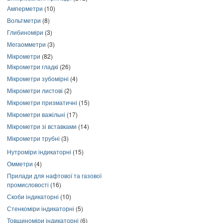
Амперметри
(10)
Вольтметри
(8)
Глибиноміри
(3)
Мегаомметри
(3)
Мікрометри
(82)
Мікрометри гладкі
(26)
Мікрометри зубомірні
(4)
Мікрометри листові
(2)
Мікрометри призматичні
(15)
Мікрометри важільні
(17)
Мікрометри зі вставками
(14)
Мікрометри трубні
(3)
Нутроміри індикаторні
(15)
Омметри
(4)
Прилади для нафтової та газової
промисловості
(16)
Скоби індикаторні
(10)
Стенкоміри індикаторні
(5)
Товщиноміри індикаторні
(6)