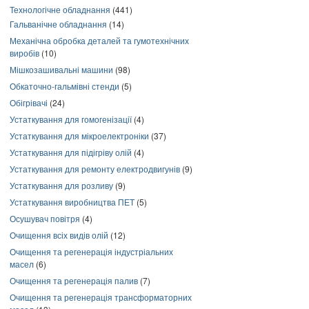
Технологічне обладнання
(441)
Гальванічне обладнання
(14)
Механічна обробка деталей та гумотехнічних
виробів
(10)
Мішкозашивальні машини
(98)
Обкаточно-гальмівні стенди
(5)
Обігрівачі
(24)
Устаткування для гомогенізації
(4)
Устаткування для мікроелектроніки
(37)
Устаткування для підігріву олій
(4)
Устаткування для ремонту електродвигунів
(9)
Устаткування для розливу
(9)
Устаткування виробництва ПЕТ
(5)
Осушувач повітря
(4)
Очищення всіх видів олій
(12)
Очищення та регенерація індустріальних
масел
(6)
Очищення та регенерація палив
(7)
Очищення та регенерація трансформаторних