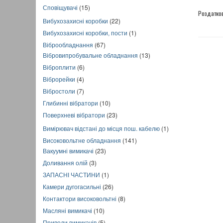
Сповіщувачі
(15)
Роздатко
Вибухозахисні коробки
(22)
Вибухозахисні коробки, пости
(1)
Віброобладнання
(67)
Вібровипробувальне обладнання
(13)
Віброплити
(6)
Віброрейки
(4)
Вібростоли
(7)
Глибинні вібратори
(10)
Поверхневі вібратори
(23)
Вимірювач відстані до місця пош. кабелю
(1)
Високовольтне обладнання
(141)
Вакуумні вимикачі
(23)
Доливання олій
(3)
ЗАПАСНІ ЧАСТИНИ
(1)
Камери дугогасильні
(26)
Контактори високовольтні
(8)
Масляні вимикачі
(10)
Приводи вимикачів
(5)