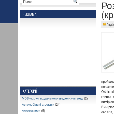
Ро
(кр
РЕКЛАМА
Опубл
пройшла
покажчи
КАТЕГОРІЇ
Облік к
гвинта 
MDS-модулі віддаленого введення-виводу
(2)
вимірюв
Автомобільні агрегати
(24)
Вимірюв
Алкотестери
(5)
обсягів