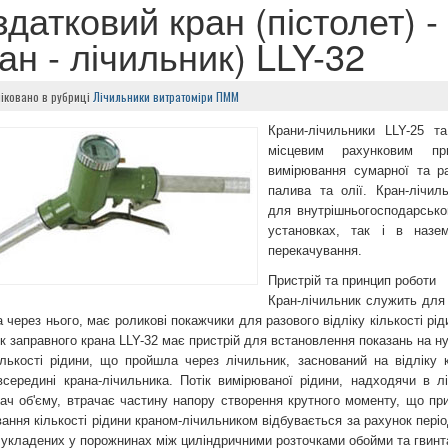
здатковий кран (пістолет) -
ан - лічильник) LLY-32
іковано в рубриці
Лічильники витратоміри ПММ
Крани-лічильники LLY-25 т
місцевим рахунковим пр
вимірювання сумарної та ра
палива та олії. Кран-лічил
для внутрішньогосподарськог
установках, так і в назе
перекачування.
Пристрій та принцип роботи
Кран-лічильник служить для в
 через нього, має роликові покажчики для разового відліку кількості рі
к заправного крана LLY-32 має пристрій для встановлення показань на н
ількості рідини, що пройшла через лічильник, заснований на відліку к
всередині крана-лічильника. Потік вимірюваної рідини, надходячи в л
ач об'єму, втрачає частину напору створення крутного моменту, що при
ання кількості рідини краном-лічильником відбувається за рахунок період
, укладених у порожнинах між циліндричними розточками обойми та гвинт