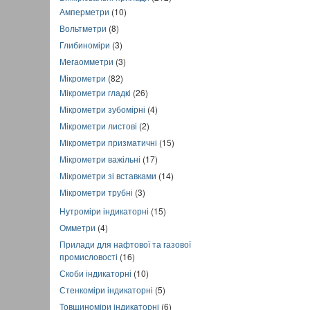
Амперметри
(10)
Вольтметри
(8)
Глибиноміри
(3)
Мегаомметри
(3)
Мікрометри
(82)
Мікрометри гладкі
(26)
Мікрометри зубомірні
(4)
Мікрометри листові
(2)
Мікрометри призматичні
(15)
Мікрометри важільні
(17)
Мікрометри зі вставками
(14)
Мікрометри трубні
(3)
Нутроміри індикаторні
(15)
Омметри
(4)
Прилади для нафтової та газової
промисловості
(16)
Скоби індикаторні
(10)
Стенкоміри індикаторні
(5)
Товщиноміри індикаторні
(6)