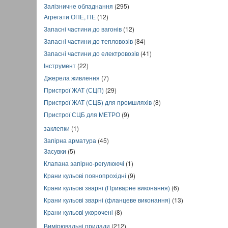
Залізничне обладнання
(295)
Агрегати ОПЕ, ПЕ
(12)
Запасні частини до вагонів
(12)
Запасні частини до тепловозів
(84)
Запасні частини до електровозів
(41)
Інструмент
(22)
Джерела живлення
(7)
Пристрої ЖАТ (СЦП)
(29)
Пристрої ЖАТ (СЦБ) для промшляхів
(8)
Пристрої СЦБ для МЕТРО
(9)
заклепки
(1)
Запірна арматура
(45)
Засувки
(5)
Клапана запірно-регулюючі
(1)
Крани кульові повнопрохідні
(9)
Крани кульові зварні (Приварне виконання)
(6)
Крани кульові зварні (фланцеве виконання)
(13)
Крани кульові укорочені
(8)
Вимірювальні прилади
(212)