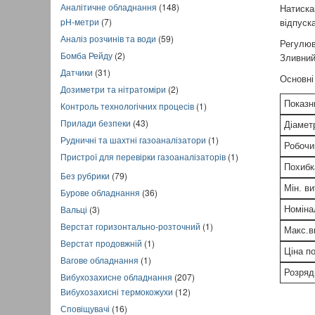
Аналітичне обладнання
(148)
Натиска
pH-метри
(7)
відпуск
Аналіз розчинів та води
(59)
Регулюв
Бомба Рейду
(2)
Зливний
Датчики
(31)
Основні 
Дозиметри та нітратоміри
(2)
Показн
Контроль технологічних процесів
(1)
Прилади безпеки
(43)
Діамет
Рудничні та шахтні газоаналізатори
(1)
Робочи
Пристрої для перевірки газоаналізаторів
(1)
Похибк
Без рубрики
(79)
Мін. ви
Бурове обладнання
(36)
Вальці
(3)
Номіна
Верстат горизонтально-розточний
(1)
Макс.в
Верстат продовжній
(1)
Ціна по
Вагове обладнання
(1)
Розряд
Вибухозахисне обладнання
(207)
Вибухозахисні термокожухи
(12)
Сповіщувачі
(16)