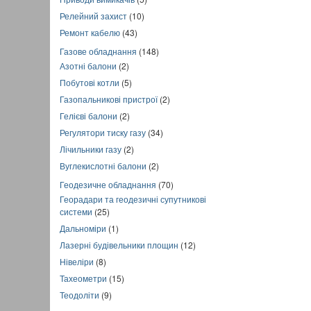
Релейний захист
(10)
Ремонт кабелю
(43)
Газове обладнання
(148)
Азотні балони
(2)
Побутові котли
(5)
Газопальникові пристрої
(2)
Гелієві балони
(2)
Регулятори тиску газу
(34)
Лічильники газу
(2)
Вуглекислотні балони
(2)
Геодезичне обладнання
(70)
Георадари та геодезичні супутникові
системи
(25)
Дальноміри
(1)
Лазерні будівельники площин
(12)
Нівеліри
(8)
Тахеометри
(15)
Теодоліти
(9)