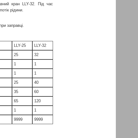
вний кран LLY-32. Під час
отік рідини.
при заправці.
LLY-25
LLY-32
25
32
1
1
1
1
25
40
35
60
65
120
1
1
9999
9999