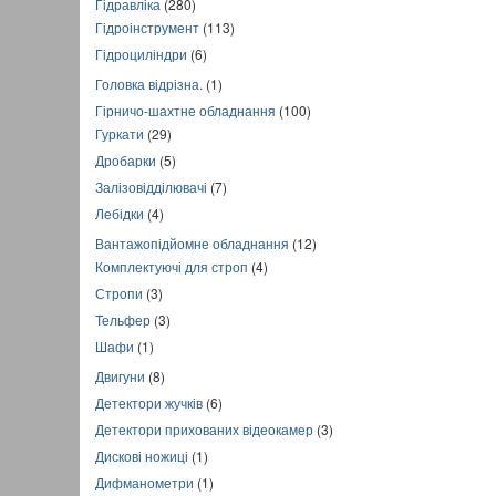
Гідравліка
(280)
Гідроінструмент
(113)
Гідроциліндри
(6)
Головка відрізна.
(1)
Гірничо-шахтне обладнання
(100)
Гуркати
(29)
Дробарки
(5)
Залізовідділювачі
(7)
Лебідки
(4)
Вантажопідйомне обладнання
(12)
Комплектуючі для строп
(4)
Стропи
(3)
Тельфер
(3)
Шафи
(1)
Двигуни
(8)
Детектори жучків
(6)
Детектори прихованих відеокамер
(3)
Дискові ножиці
(1)
Дифманометри
(1)