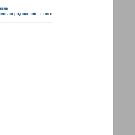
ензину
влення на роздавальний пістолет
»