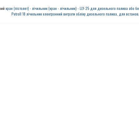
вий
кран (пістолет) - лічильник (кран - лічильник) - LLY-25 для дизельного палива або б
Petroll 18 лічильник електронний витрати обліку дизельного палива, для встано