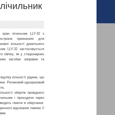
 лічильник
а кран лічильник LLY-32 з
истроєм призначені для
зової кількості дизельного
ьник LLY-32 застосовується
о обліку, як у стаціонарних
мних засобах заправки та
ідліку кількості рідини, що
дини. Роликовий одноразовий
уль.
ількості обертів провідного
ічильник і проходячи через
водить гвинти в обертання.
ичного відсікання певних її
ами.