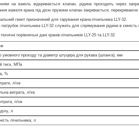
нням на важіль відкривається клапан, рідина проходить через запра
ання важеля крана під дією пружини клапан закривається, перекриваючи п
альний гвинт призначений для тарування крана-лічильника LLY-32.
 патрубок лічильника LLY-32 служить для спрямування рідини в ємність 
технічні порівняльні дані кранів-лічильників LLY-25 та LLY-32
ик
р умовного проходу та діаметр штуцера для рукава (шланга), мм
й тиск, МПа
а, %
трати, л/хв
льна витрата, л/хв
итрата, л/хв
ділу, л
ність лічильника, л