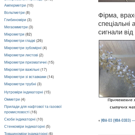
Амперметри
(10)
Вольтметри
(8)
Фірма, врах
Глибиноміри
(3)
спеціальні 
Мегаомметри
(3)
сигнали від 
Мікрометри
(82)
Мікрометри гладкі
(26)
Мікрометри зубомірні
(4)
Мікрометри листові
(2)
Мікрометри призматичні
(15)
Мікрометри важільні
(17)
Мікрометри зі вставками
(14)
Мікрометри трубні
(3)
Нутроміри індикаторні
(15)
Омметри
(4)
Прилади для нафтової та газової
промисловості
(16)
Скоби індикаторні
(10)
«
УФА-03 (УФА-03ВЗ) — 
Стенкоміри індикаторні
(5)
Товщиноміри індикаторні
(6)