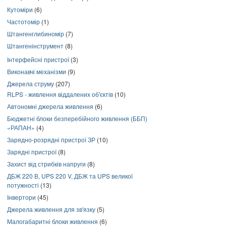
Кутоміри
(6)
Частотомір
(1)
Штангенглибиномір
(7)
Штангенінструмент
(8)
Інтерфейсні пристрої
(3)
Виконавчі механізми
(9)
Джерела струму
(207)
RLPS - живлення віддалених об'єктів
(10)
Автономні джерела живлення
(6)
Бюджетні блоки безперебійного живлення (ББП)
«РАПАН»
(4)
Зарядно-розрядні пристрої ЗР
(10)
Зарядні пристрої
(8)
Захист від стрибків напруги
(8)
ДБЖ 220 В, UPS 220 V, ДБЖ та UPS великої
потужності
(13)
Інвертори
(45)
Джерела живлення для зв'язку
(5)
Малогабаритні блоки живлення
(6)