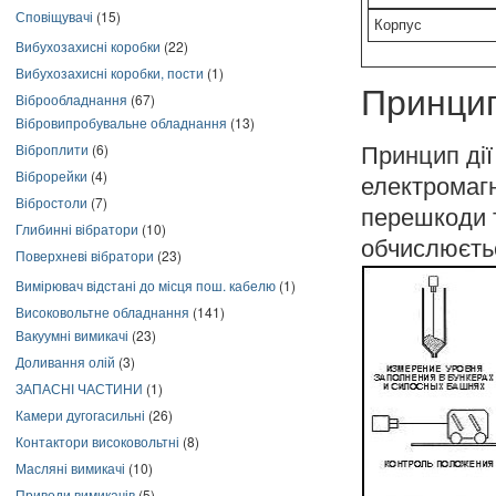
Сповіщувачі
(15)
Корпус
Вибухозахисні коробки
(22)
Вибухозахисні коробки, пости
(1)
Принцип
Віброобладнання
(67)
Вібровипробувальне обладнання
(13)
Віброплити
(6)
Принцип дії
Віброрейки
(4)
електромагн
Вібростоли
(7)
перешкоди т
Глибинні вібратори
(10)
обчислюєть
Поверхневі вібратори
(23)
Вимірювач відстані до місця пош. кабелю
(1)
Високовольтне обладнання
(141)
Вакуумні вимикачі
(23)
Доливання олій
(3)
ЗАПАСНІ ЧАСТИНИ
(1)
Камери дугогасильні
(26)
Контактори високовольтні
(8)
Масляні вимикачі
(10)
Приводи вимикачів
(5)