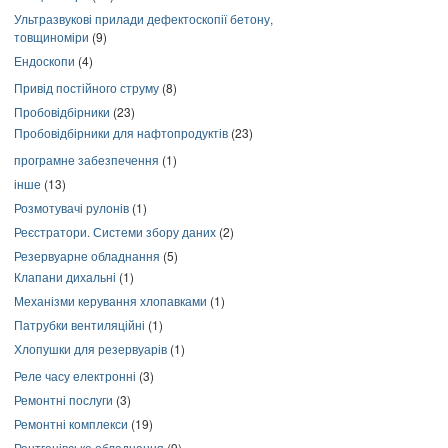
Ультразвукові прилади дефектоскопії бетону,
товщиноміри
(9)
Ендоскопи
(4)
Привід постійного струму
(8)
Пробовідбірники
(23)
Пробовідбірники для нафтопродуктів
(23)
програмне забезпечення
(1)
інше
(13)
Розмотувачі рулонів
(1)
Реєстратори. Системи збору даних
(2)
Резервуарне обладнання
(5)
Клапани дихальні
(1)
Механізми керування хлопавками
(1)
Патрубки вентиляційні
(1)
Хлопушки для резервуарів
(1)
Реле часу електронні
(3)
Ремонтні послуги
(3)
Ремонтні комплекси
(19)
Рентгенівське обладнання
(9)