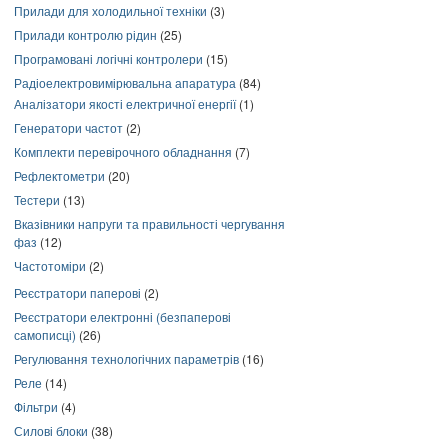
Прилади для холодильної техніки
(3)
Прилади контролю рідин
(25)
Програмовані логічні контролери
(15)
Радіоелектровимірювальна апаратура
(84)
Аналізатори якості електричної енергії
(1)
Генератори частот
(2)
Комплекти перевірочного обладнання
(7)
Рефлектометри
(20)
Тестери
(13)
Вказівники напруги та правильності чергування
фаз
(12)
Частотоміри
(2)
Реєстратори паперові
(2)
Реєстратори електронні (безпаперові
самописці)
(26)
Регулювання технологічних параметрів
(16)
Реле
(14)
Фільтри
(4)
Силові блоки
(38)