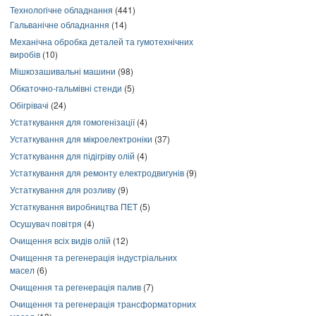
Технологічне обладнання
(441)
Гальванічне обладнання
(14)
Механічна обробка деталей та гумотехнічних
виробів
(10)
Мішкозашивальні машини
(98)
Обкаточно-гальмівні стенди
(5)
Обігрівачі
(24)
Устаткування для гомогенізації
(4)
Устаткування для мікроелектроніки
(37)
Устаткування для підігріву олій
(4)
Устаткування для ремонту електродвигунів
(9)
Устаткування для розливу
(9)
Устаткування виробництва ПЕТ
(5)
Осушувач повітря
(4)
Очищення всіх видів олій
(12)
Очищення та регенерація індустріальних
масел
(6)
Очищення та регенерація палив
(7)
Очищення та регенерація трансформаторних