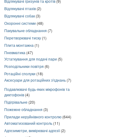
Відлякувачі гризунів та кротів
(9)
Відлякувачі птахів
(2)
Відлякувачі собак
(3)
Охоронні системи
(48)
Пакувальне обладнання
(7)
Перетворювачі тиску
(1)
Плита монтажна
(1)
Пневматика
(47)
Устаткування для подачі пари
(5)
Розподільники повітря
(6)
Ротаційні сполуки
(18)
Аксесуари для ротаційних з'єднань
(7)
Подавлювачі будь-яких мікрофонів та
диктофонів
(4)
Підігрівальне
(20)
Пожежне обладнання
(3)
Прилади неруйнівного контролю
(644)
Автоматизований контроль
(11)
Адгезиметри, вимірювачі адгезії
(2)