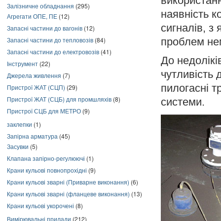
використанн
Залізничне обладнання
(295)
наявність к
Агрегати ОПЕ, ПЕ
(12)
сигналів, з
Запасні частини до вагонів
(12)
Запасні частини до тепловозів
(84)
проблем не
Запасні частини до електровозів
(41)
До недолікі
Інструмент
(22)
чутливість 
Джерела живлення
(7)
пилогасні т
Пристрої ЖАТ (СЦП)
(29)
Пристрої ЖАТ (СЦБ) для промшляхів
(8)
системи.
Пристрої СЦБ для МЕТРО
(9)
заклепки
(1)
Запірна арматура
(45)
Засувки
(5)
Клапана запірно-регулюючі
(1)
Крани кульові повнопрохідні
(9)
Крани кульові зварні (Приварне виконання)
(6)
Крани кульові зварні (фланцеве виконання)
(13)
Крани кульові укорочені
(8)
Вимірювальні прилади
(212)