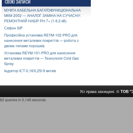
СВІЖІ ЗАПИСИ
МУФТА КАБЕЛЬНА БАГАТОФУНКЦІОНАЛЬНА
МКМ-2002 — АНАЛОГ ЗАМІНА НА СУЧАСНУ:
РЕМОНТНИЙ НАБІР РН-7+ (1-6,3 кВ)
Сифон SIP
Професійна установка REYM-102-PRO для
нанесення металевих покриттів — робота з
двома типами порошків.
Установка REYM-101-PRO для нанесення
металевих покриттів — Технологія Cold Gas
Spray
Індуктор ІСТ-0,16\0,25І 9 витків
Усі права захищені. ©
ТОВ 
62 queries in 0,149 seconds.