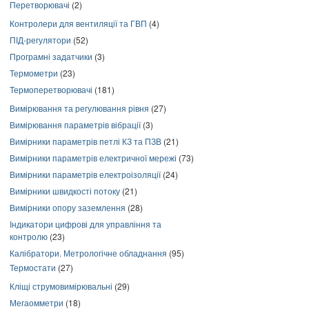
Перетворювачі
(2)
Контролери для вентиляції та ГВП
(4)
ПІД-регулятори
(52)
Програмні задатчики
(3)
Термометри
(23)
Термоперетворювачі
(181)
Вимірювання та регулювання рівня
(27)
Вимірювання параметрів вібрації
(3)
Вимірники параметрів петлі КЗ та ПЗВ
(21)
Вимірники параметрів електричної мережі
(73)
Вимірники параметрів електроізоляції
(24)
Вимірники швидкості потоку
(21)
Вимірники опору заземлення
(28)
Індикатори цифрові для управління та
контролю
(23)
Калібратори. Метрологічне обладнання
(95)
Термостати
(27)
Кліщі струмовимірювальні
(29)
Мегаомметри
(18)