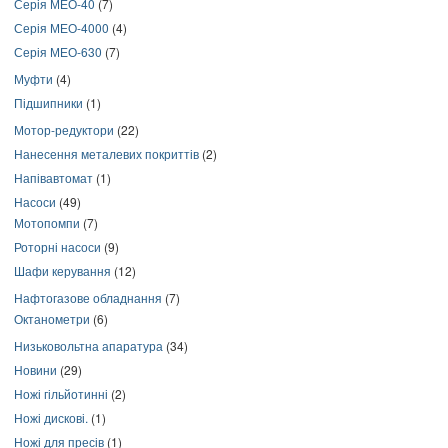
Серія МЕО-40
(7)
Серія МЕО-4000
(4)
Серія МЕО-630
(7)
Муфти
(4)
Підшипники
(1)
Мотор-редуктори
(22)
Нанесення металевих покриттів
(2)
Напівавтомат
(1)
Насоси
(49)
Мотопомпи
(7)
Роторні насоси
(9)
Шафи керування
(12)
Нафтогазове обладнання
(7)
Октанометри
(6)
Низьковольтна апаратура
(34)
Новини
(29)
Ножі гільйотинні
(2)
Ножі дискові.
(1)
Ножі для пресів
(1)