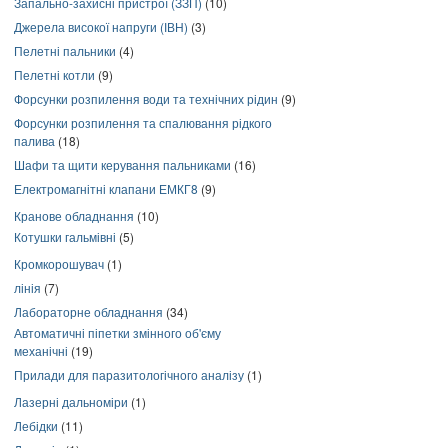
Запально-захисні пристрої (ЗЗП)
(10)
Джерела високої напруги (ІВН)
(3)
Пелетні пальники
(4)
Пелетні котли
(9)
Форсунки розпилення води та технічних рідин
(9)
Форсунки розпилення та спалювання рідкого
палива
(18)
Шафи та щити керування пальниками
(16)
Електромагнітні клапани ЕМКГ8
(9)
Кранове обладнання
(10)
Котушки гальмівні
(5)
Кромкорошувач
(1)
лінія
(7)
Лабораторне обладнання
(34)
Автоматичні піпетки змінного об'єму
механічні
(19)
Прилади для паразитологічного аналізу
(1)
Лазерні дальноміри
(1)
Лебідки
(11)