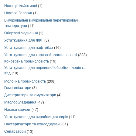
Ножиці гільйотинні
(1)
Ножова Головка
(1)
Вимірювальні вимірювальні перетворювачі
температури
(11)
Обертові з'єднання
(1)
Устаткування для ЖКГ
(3)
Устаткування для нафтобаз
(16)
Устаткування для харчової промисловості
(228)
Консервна промисловість
(19)
Устаткування для первинної обробки плодів та
ягід
(10)
Молочна промисловість
(208)
Гомогенізатори
(8)
Диспергатори та емульгатори
(4)
Маслообладнання
(47)
Насоси харчові
(47)
Устаткування для виробництва сирів
(11)
Пастеризатори та охолоджувачі
(31)
Сепаратори
(13)