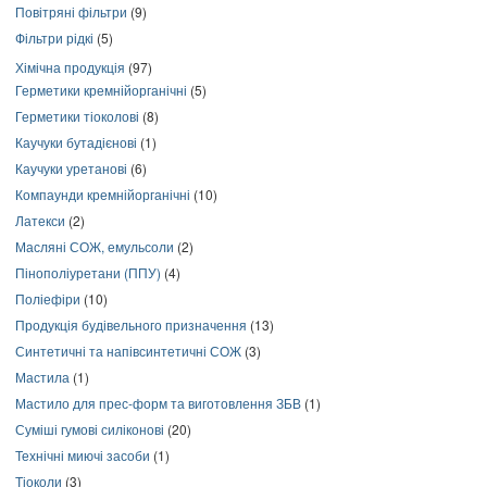
Повітряні фільтри
(9)
Фільтри рідкі
(5)
Хімічна продукція
(97)
Герметики кремнійорганічні
(5)
Герметики тіоколові
(8)
Каучуки бутадієнові
(1)
Каучуки уретанові
(6)
Компаунди кремнійорганічні
(10)
Латекси
(2)
Масляні СОЖ, емульсоли
(2)
Пінополіуретани (ППУ)
(4)
Поліефіри
(10)
Продукція будівельного призначення
(13)
Синтетичні та напівсинтетичні СОЖ
(3)
Мастила
(1)
Мастило для прес-форм та виготовлення ЗБВ
(1)
Суміші гумові силіконові
(20)
Технічні миючі засоби
(1)
Тіоколи
(3)