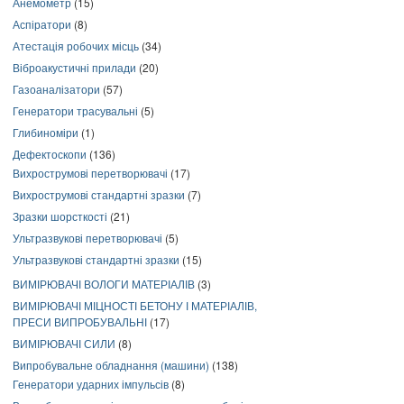
Анемометр
(15)
Аспіратори
(8)
Атестація робочих місць
(34)
Віброакустичні прилади
(20)
Газоаналізатори
(57)
Генератори трасувальні
(5)
Глибиноміри
(1)
Дефектоскопи
(136)
Вихрострумові перетворювачі
(17)
Вихрострумові стандартні зразки
(7)
Зразки шорсткості
(21)
Ультразвукові перетворювачі
(5)
Ультразвукові стандартні зразки
(15)
ВИМІРЮВАЧІ ВОЛОГИ МАТЕРІАЛІВ
(3)
ВИМІРЮВАЧІ МІЦНОСТІ БЕТОНУ І МАТЕРІАЛІВ,
ПРЕСИ ВИПРОБУВАЛЬНІ
(17)
ВИМІРЮВАЧІ СИЛИ
(8)
Випробувальне обладнання (машини)
(138)
Генератори ударних імпульсів
(8)