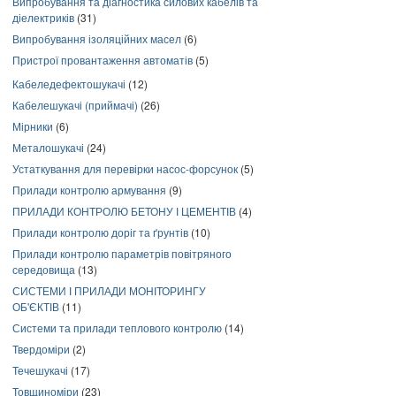
Випробування та діагностика силових кабелів та
діелектриків
(31)
Випробування ізоляційних масел
(6)
Пристрої провантаження автоматів
(5)
Кабеледефектошукачі
(12)
Кабелешукачі (приймачі)
(26)
Мірники
(6)
Металошукачі
(24)
Устаткування для перевірки насос-форсунок
(5)
Прилади контролю армування
(9)
ПРИЛАДИ КОНТРОЛЮ БЕТОНУ І ЦЕМЕНТІВ
(4)
Прилади контролю доріг та ґрунтів
(10)
Прилади контролю параметрів повітряного
середовища
(13)
СИСТЕМИ І ПРИЛАДИ МОНІТОРИНГУ
ОБ'ЄКТІВ
(11)
Системи та прилади теплового контролю
(14)
Твердоміри
(2)
Течешукачі
(17)
Товщиноміри
(23)