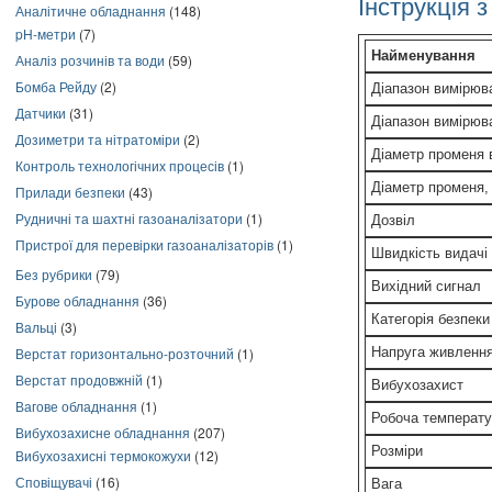
Інструкція з
Аналітичне обладнання
(148)
pH-метри
(7)
Найменування
Аналіз розчинів та води
(59)
Бомба Рейду
(2)
Діапазон вимірюв
Датчики
(31)
Діапазон вимірюв
Дозиметри та нітратоміри
(2)
Діаметр променя 
Контроль технологічних процесів
(1)
Діаметр променя,
Прилади безпеки
(43)
Рудничні та шахтні газоаналізатори
(1)
Дозвіл
Пристрої для перевірки газоаналізаторів
(1)
Швидкість видачі 
Без рубрики
(79)
Вихідний сигнал
Бурове обладнання
(36)
Категорія безпеки
Вальці
(3)
Верстат горизонтально-розточний
(1)
Напруга живленн
Верстат продовжній
(1)
Вибухозахист
Вагове обладнання
(1)
Робоча температу
Вибухозахисне обладнання
(207)
Розміри
Вибухозахисні термокожухи
(12)
Сповіщувачі
(16)
Вага