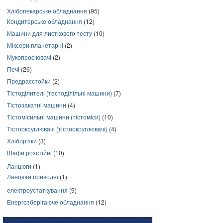
Хлібопекарське обладнання
(95)
Кондитерське обладнання
(12)
Машини для листкового тесту
(10)
Міксери планетарні
(2)
Мукопросіювачі
(2)
Печі
(26)
Предрасстойки
(2)
Тістоділителі (тестоділільні машини)
(7)
Тістозакатні машини
(4)
Тістомісильні машини (тістоміси)
(10)
Тістоокруглювачі (тістоокруглювачі)
(4)
Хліборізки
(3)
Шафи розстійні
(10)
Ланцюги
(1)
Ланцюги приводні
(1)
електроустаткування
(9)
Енергозберігаюче обладнання
(12)