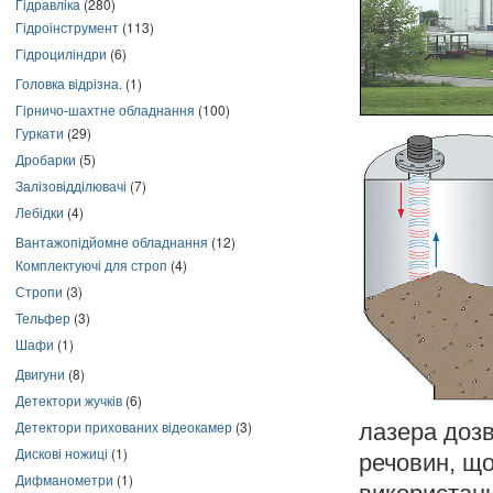
Гідравліка
(280)
Гідроінструмент
(113)
Гідроциліндри
(6)
Головка відрізна.
(1)
Гірничо-шахтне обладнання
(100)
Гуркати
(29)
Дробарки
(5)
Залізовідділювачі
(7)
Лебідки
(4)
Вантажопідйомне обладнання
(12)
Комплектуючі для строп
(4)
Стропи
(3)
Тельфер
(3)
Шафи
(1)
Двигуни
(8)
Детектори жучків
(6)
Детектори прихованих відеокамер
(3)
лазера доз
Дискові ножиці
(1)
речовин, що
Дифманометри
(1)