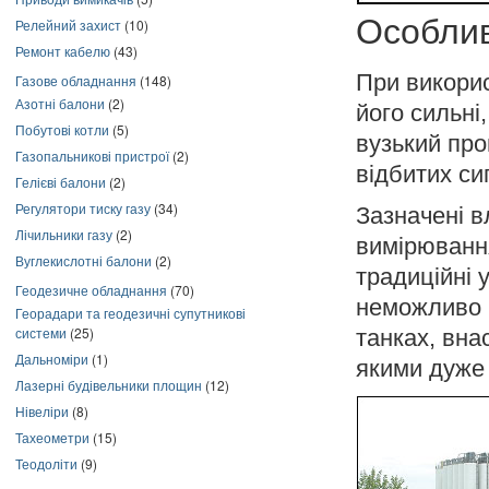
Особлив
Релейний захист
(10)
Ремонт кабелю
(43)
При викорис
Газове обладнання
(148)
Азотні балони
(2)
його сильні
Побутові котли
(5)
вузький про
Газопальникові пристрої
(2)
відбитих си
Гелієві балони
(2)
Регулятори тиску газу
(34)
Зазначені 
Лічильники газу
(2)
вимірюванн
Вуглекислотні балони
(2)
традиційні 
Геодезичне обладнання
(70)
неможливо б
Георадари та геодезичні супутникові
системи
(25)
танках, вна
Дальноміри
(1)
якими дуже
Лазерні будівельники площин
(12)
Нівеліри
(8)
Тахеометри
(15)
Теодоліти
(9)