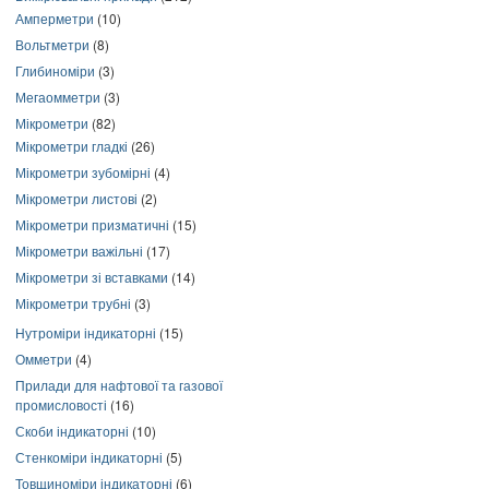
Амперметри
(10)
Вольтметри
(8)
Глибиноміри
(3)
Мегаомметри
(3)
Мікрометри
(82)
Мікрометри гладкі
(26)
Мікрометри зубомірні
(4)
Мікрометри листові
(2)
Мікрометри призматичні
(15)
Мікрометри важільні
(17)
Мікрометри зі вставками
(14)
Мікрометри трубні
(3)
Нутроміри індикаторні
(15)
Омметри
(4)
Прилади для нафтової та газової
промисловості
(16)
Скоби індикаторні
(10)
Стенкоміри індикаторні
(5)
Товщиноміри індикаторні
(6)