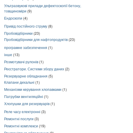
Ультразвукові прилади дефектоскопії бетону,
товщиноміри
(9)
Ендоскопи
(4)
Привід постійного струму
(8)
Пробовідбірники
(23)
Пробовідбірники для нафтопродуктів
(23)
програмне забезпечення
(1)
інше
(13)
Розмотувачі рулонів
(1)
Реєстратори. Системи збору даних
(2)
Резервуарне обладнання
(5)
Клапани дихальні
(1)
Механізми керування хлопавками
(1)
Патрубки вентиляційні
(1)
Хлопушки для резервуарів
(1)
Реле часу електронні
(3)
Ремонтні послуги
(3)
Ремонтні комплекси
(19)
Рентгенівське обладнання
(9)