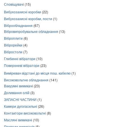
Сповіщувачі
(15)
Вибухозахисні коробки
(22)
Вибухозахисні коробки, пости
(1)
Віброобладнання
(67)
Вібровипробувальне обладнання
(13)
Віброплити
(6)
Віброрейки
(4)
Вібростоли
(7)
Глибинні вібратори
(10)
Поверхневі вібратори
(23)
Вимірювач відстані до місця пош. кабелю
(1)
Високовольтне обладнання
(141)
Вакуумні вимикачі
(23)
Доливання олій
(3)
ЗАПАСНІ ЧАСТИНИ
(1)
Камери дугогасильні
(26)
Контактори високовольтні
(8)
Масляні вимикачі
(10)
Приводи вимикачів
(5)