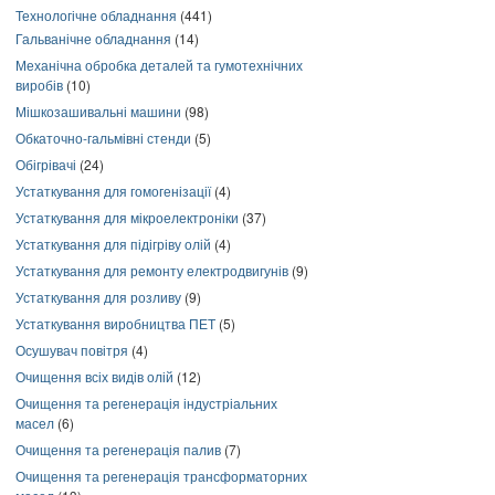
Технологічне обладнання
(441)
Гальванічне обладнання
(14)
Механічна обробка деталей та гумотехнічних
виробів
(10)
Мішкозашивальні машини
(98)
Обкаточно-гальмівні стенди
(5)
Обігрівачі
(24)
Устаткування для гомогенізації
(4)
Устаткування для мікроелектроніки
(37)
Устаткування для підігріву олій
(4)
Устаткування для ремонту електродвигунів
(9)
Устаткування для розливу
(9)
Устаткування виробництва ПЕТ
(5)
Осушувач повітря
(4)
Очищення всіх видів олій
(12)
Очищення та регенерація індустріальних
масел
(6)
Очищення та регенерація палив
(7)
Очищення та регенерація трансформаторних