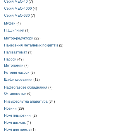
Серія МЕО-40
(7)
Серія МЕО-4000
(4)
Серія МЕО-630
(7)
Муфти
(4)
Підшипники
(1)
Мотор-редуктори
(22)
Нанесення металевих покриттів
(2)
Напівавтомат
(1)
Насоси
(49)
Мотопомпи
(7)
Роторні насоси
(9)
Шафи керування
(12)
Нафтогазове обладнання
(7)
Октанометри
(6)
Низьковольтна апаратура
(34)
Новини
(29)
Ножі гільйотинні
(2)
Ножі дискові.
(1)
Ножі для пресів
(1)