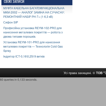
СВІЖІ ЗАПИСИ
МУФТА КАБЕЛЬНА БАГАТОФУНКЦІОНАЛЬНА
МКМ-2002 — АНАЛОГ ЗАМІНА НА СУЧАСНУ:
РЕМОНТНИЙ НАБІР РН-7+ (1-6,3 кВ)
Сифон SIP
Професійна установка REYM-102-PRO для
нанесення металевих покриттів — робота з
двома типами порошків.
Установка REYM-101-PRO для нанесення
металевих покриттів — Технологія Cold Gas
Spray
Індуктор ІСТ-0,16\0,25І 9 витків
Усі права захищені. ©
ТОВ 
60 queries in 0,133 seconds.