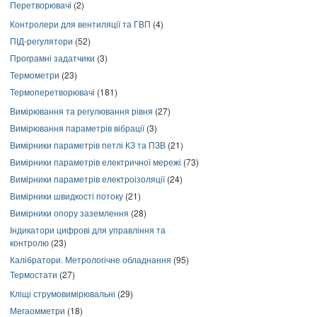
Перетворювачі
(2)
Контролери для вентиляції та ГВП
(4)
ПІД-регулятори
(52)
Програмні задатчики
(3)
Термометри
(23)
Термоперетворювачі
(181)
Вимірювання та регулювання рівня
(27)
Вимірювання параметрів вібрації
(3)
Вимірники параметрів петлі КЗ та ПЗВ
(21)
Вимірники параметрів електричної мережі
(73)
Вимірники параметрів електроізоляції
(24)
Вимірники швидкості потоку
(21)
Вимірники опору заземлення
(28)
Індикатори цифрові для управління та
контролю
(23)
Калібратори. Метрологічне обладнання
(95)
Термостати
(27)
Кліщі струмовимірювальні
(29)
Мегаомметри
(18)