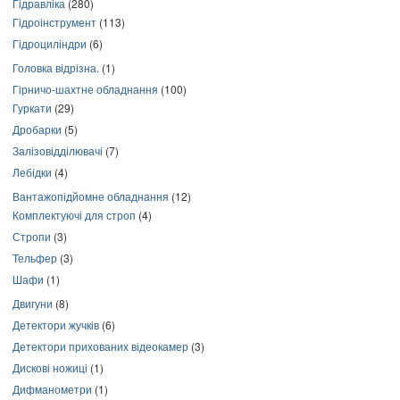
Гідравліка
(280)
Гідроінструмент
(113)
Гідроциліндри
(6)
Головка відрізна.
(1)
Гірничо-шахтне обладнання
(100)
Гуркати
(29)
Дробарки
(5)
Залізовідділювачі
(7)
Лебідки
(4)
Вантажопідйомне обладнання
(12)
Комплектуючі для строп
(4)
Стропи
(3)
Тельфер
(3)
Шафи
(1)
Двигуни
(8)
Детектори жучків
(6)
Детектори прихованих відеокамер
(3)
Дискові ножиці
(1)
Дифманометри
(1)