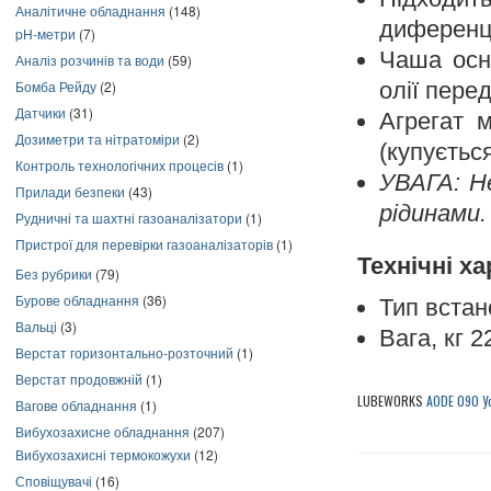
Аналітичне обладнання
(148)
диференці
pH-метри
(7)
Чаша осн
Аналіз розчинів та води
(59)
Бомба Рейду
(2)
олії пере
Датчики
(31)
Агрегат 
Дозиметри та нітратоміри
(2)
(купуєтьс
Контроль технологічних процесів
(1)
УВАГА: Н
Прилади безпеки
(43)
рідинами.
Рудничні та шахтні газоаналізатори
(1)
Пристрої для перевірки газоаналізаторів
(1)
Технічні х
Без рубрики
(79)
Бурове обладнання
(36)
Тип вста
Вальці
(3)
Вага, кг 2
Верстат горизонтально-розточний
(1)
Верстат продовжній
(1)
LUBEWORKS
AODE 090 У
Вагове обладнання
(1)
Вибухозахисне обладнання
(207)
Вибухозахисні термокожухи
(12)
Сповіщувачі
(16)