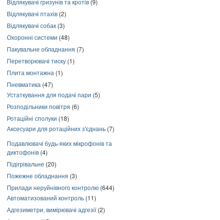
Відлякувачі гризунів та кротів
(9)
Відлякувачі птахів
(2)
Відлякувачі собак
(3)
Охоронні системи
(48)
Пакувальне обладнання
(7)
Перетворювачі тиску
(1)
Плита монтажна
(1)
Пневматика
(47)
Устаткування для подачі пари
(5)
Розподільники повітря
(6)
Ротаційні сполуки
(18)
Аксесуари для ротаційних з'єднань
(7)
Подавлювачі будь-яких мікрофонів та
диктофонів
(4)
Підігрівальне
(20)
Пожежне обладнання
(3)
Прилади неруйнівного контролю
(644)
Автоматизований контроль
(11)
Адгезиметри, вимірювачі адгезії
(2)