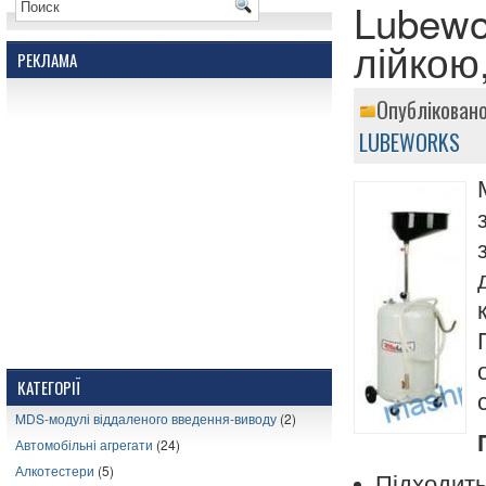
Lubewo
лійкою
РЕКЛАМА
Опубліковано
LUBEWORKS
КАТЕГОРІЇ
MDS-модулі віддаленого введення-виводу
(2)
Автомобільні агрегати
(24)
Алкотестери
(5)
Підходить