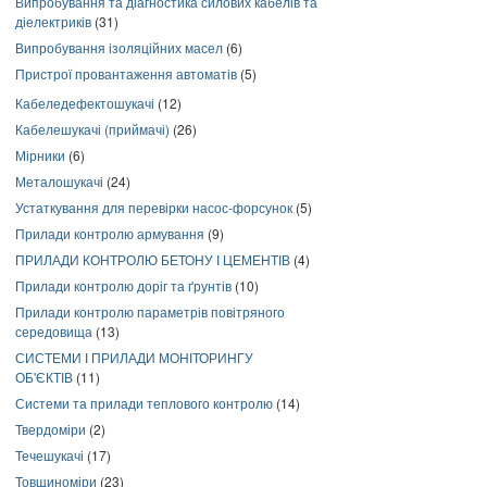
Випробування та діагностика силових кабелів та
діелектриків
(31)
Випробування ізоляційних масел
(6)
Пристрої провантаження автоматів
(5)
Кабеледефектошукачі
(12)
Кабелешукачі (приймачі)
(26)
Мірники
(6)
Металошукачі
(24)
Устаткування для перевірки насос-форсунок
(5)
Прилади контролю армування
(9)
ПРИЛАДИ КОНТРОЛЮ БЕТОНУ І ЦЕМЕНТІВ
(4)
Прилади контролю доріг та ґрунтів
(10)
Прилади контролю параметрів повітряного
середовища
(13)
СИСТЕМИ І ПРИЛАДИ МОНІТОРИНГУ
ОБ'ЄКТІВ
(11)
Системи та прилади теплового контролю
(14)
Твердоміри
(2)
Течешукачі
(17)
Товщиноміри
(23)