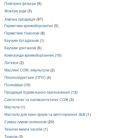
Повітряні фільтри
(9)
Фільтри рідкі
(5)
Хімічна продукція
(97)
Герметики кремнійорганічні
(5)
Герметики тіоколові
(8)
Каучуки бутадієнові
(1)
Каучуки уретанові
(6)
Компаунди кремнійорганічні
(10)
Латекси
(2)
Масляні СОЖ, емульсоли
(2)
Пінополіуретани (ППУ)
(4)
Поліефіри
(10)
Продукція будівельного призначення
(13)
Синтетичні та напівсинтетичні СОЖ
(3)
Мастила
(1)
Мастило для прес-форм та виготовлення ЗБВ
(1)
Суміші гумові силіконові
(20)
Технічні миючі засоби
(1)
Тіоколи
(3)