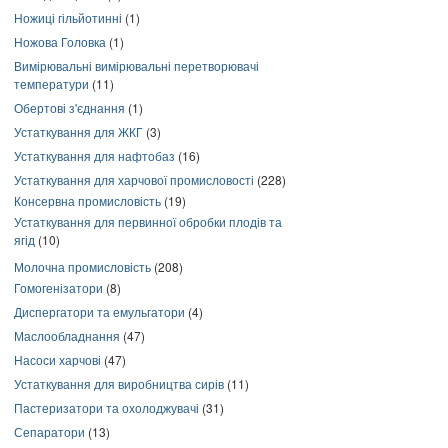
Ножиці гільйотинні
(1)
Ножова Головка
(1)
Вимірювальні вимірювальні перетворювачі
температури
(11)
Обертові з'єднання
(1)
Устаткування для ЖКГ
(3)
Устаткування для нафтобаз
(16)
Устаткування для харчової промисловості
(228)
Консервна промисловість
(19)
Устаткування для первинної обробки плодів та
ягід
(10)
Молочна промисловість
(208)
Гомогенізатори
(8)
Диспергатори та емульгатори
(4)
Маслообладнання
(47)
Насоси харчові
(47)
Устаткування для виробництва сирів
(11)
Пастеризатори та охолоджувачі
(31)
Сепаратори
(13)