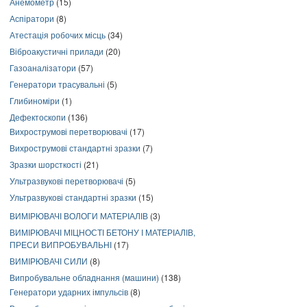
Анемометр
(15)
Аспіратори
(8)
Атестація робочих місць
(34)
Віброакустичні прилади
(20)
Газоаналізатори
(57)
Генератори трасувальні
(5)
Глибиноміри
(1)
Дефектоскопи
(136)
Вихрострумові перетворювачі
(17)
Вихрострумові стандартні зразки
(7)
Зразки шорсткості
(21)
Ультразвукові перетворювачі
(5)
Ультразвукові стандартні зразки
(15)
ВИМІРЮВАЧІ ВОЛОГИ МАТЕРІАЛІВ
(3)
ВИМІРЮВАЧІ МІЦНОСТІ БЕТОНУ І МАТЕРІАЛІВ,
ПРЕСИ ВИПРОБУВАЛЬНІ
(17)
ВИМІРЮВАЧІ СИЛИ
(8)
Випробувальне обладнання (машини)
(138)
Генератори ударних імпульсів
(8)