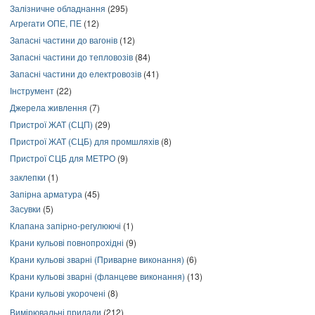
Залізничне обладнання
(295)
Агрегати ОПЕ, ПЕ
(12)
Запасні частини до вагонів
(12)
Запасні частини до тепловозів
(84)
Запасні частини до електровозів
(41)
Інструмент
(22)
Джерела живлення
(7)
Пристрої ЖАТ (СЦП)
(29)
Пристрої ЖАТ (СЦБ) для промшляхів
(8)
Пристрої СЦБ для МЕТРО
(9)
заклепки
(1)
Запірна арматура
(45)
Засувки
(5)
Клапана запірно-регулюючі
(1)
Крани кульові повнопрохідні
(9)
Крани кульові зварні (Приварне виконання)
(6)
Крани кульові зварні (фланцеве виконання)
(13)
Крани кульові укорочені
(8)
Вимірювальні прилади
(212)