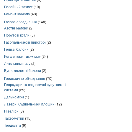
Релейний захист
(10)
Ремонт кабелю
(43)
Газове обладнання
(148)
Азотні балони
(2)
Побутові котли
(5)
Газопальникові пристрої
(2)
Гелієві балони
(2)
Регулятори тиску газу
(34)
Лічильники газу
(2)
Вуглекислотні балони
(2)
Геодезичне обладнання
(70)
Георадари та геодезичні супутникові
системи
(25)
Дальноміри
(1)
Лазерні будівельники площин
(12)
Нівеліри
(8)
Тахеометри
(15)
Теодоліти
(9)