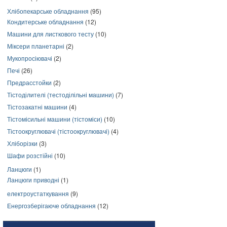
Хлібопекарське обладнання
(95)
Кондитерське обладнання
(12)
Машини для листкового тесту
(10)
Міксери планетарні
(2)
Мукопросіювачі
(2)
Печі
(26)
Предрасстойки
(2)
Тістоділителі (тестоділільні машини)
(7)
Тістозакатні машини
(4)
Тістомісильні машини (тістоміси)
(10)
Тістоокруглювачі (тістоокруглювачі)
(4)
Хліборізки
(3)
Шафи розстійні
(10)
Ланцюги
(1)
Ланцюги приводні
(1)
електроустаткування
(9)
Енергозберігаюче обладнання
(12)