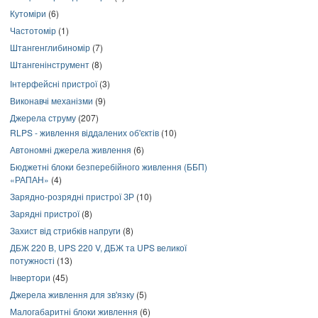
Кутоміри
(6)
Частотомір
(1)
Штангенглибиномір
(7)
Штангенінструмент
(8)
Інтерфейсні пристрої
(3)
Виконавчі механізми
(9)
Джерела струму
(207)
RLPS - живлення віддалених об'єктів
(10)
Автономні джерела живлення
(6)
Бюджетні блоки безперебійного живлення (ББП)
«РАПАН»
(4)
Зарядно-розрядні пристрої ЗР
(10)
Зарядні пристрої
(8)
Захист від стрибків напруги
(8)
ДБЖ 220 В, UPS 220 V, ДБЖ та UPS великої
потужності
(13)
Інвертори
(45)
Джерела живлення для зв'язку
(5)
Малогабаритні блоки живлення
(6)