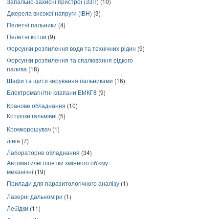
Запально-захисні пристрої (ЗЗП)
(10)
Джерела високої напруги (ІВН)
(3)
Пелетні пальники
(4)
Пелетні котли
(9)
Форсунки розпилення води та технічних рідин
(9)
Форсунки розпилення та спалювання рідкого
палива
(18)
Шафи та щити керування пальниками
(16)
Електромагнітні клапани ЕМКГ8
(9)
Кранове обладнання
(10)
Котушки гальмівні
(5)
Кромкорошувач
(1)
лінія
(7)
Лабораторне обладнання
(34)
Автоматичні піпетки змінного об'єму
механічні
(19)
Прилади для паразитологічного аналізу
(1)
Лазерні дальноміри
(1)
Лебідки
(11)