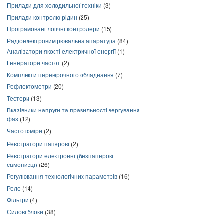
Прилади для холодильної техніки
(3)
Прилади контролю рідин
(25)
Програмовані логічні контролери
(15)
Радіоелектровимірювальна апаратура
(84)
Аналізатори якості електричної енергії
(1)
Генератори частот
(2)
Комплекти перевірочного обладнання
(7)
Рефлектометри
(20)
Тестери
(13)
Вказівники напруги та правильності чергування
фаз
(12)
Частотоміри
(2)
Реєстратори паперові
(2)
Реєстратори електронні (безпаперові
самописці)
(26)
Регулювання технологічних параметрів
(16)
Реле
(14)
Фільтри
(4)
Силові блоки
(38)