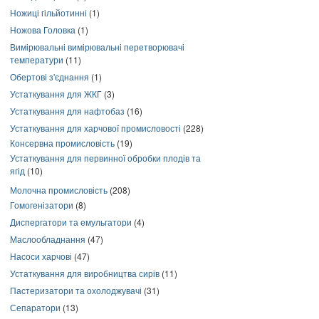
Ножиці гільйотинні
(1)
Ножова Головка
(1)
Вимірювальні вимірювальні перетворювачі
температури
(11)
Обертові з'єднання
(1)
Устаткування для ЖКГ
(3)
Устаткування для нафтобаз
(16)
Устаткування для харчової промисловості
(228)
Консервна промисловість
(19)
Устаткування для первинної обробки плодів та
ягід
(10)
Молочна промисловість
(208)
Гомогенізатори
(8)
Диспергатори та емульгатори
(4)
Маслообладнання
(47)
Насоси харчові
(47)
Устаткування для виробництва сирів
(11)
Пастеризатори та охолоджувачі
(31)
Сепаратори
(13)