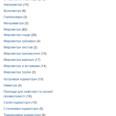
Амперметри
(10)
Вольтметри
(8)
Глибиноміри
(3)
Мегаомметри
(3)
Мікрометри
(82)
Мікрометри гладкі
(26)
Мікрометри зубомірні
(4)
Мікрометри листові
(2)
Мікрометри призматичні
(15)
Мікрометри важільні
(17)
Мікрометри зі вставками
(14)
Мікрометри трубні
(3)
Нутроміри індикаторні
(15)
Омметри
(4)
Прилади для нафтової та газової
промисловості
(16)
Скоби індикаторні
(10)
Стенкоміри індикаторні
(5)
Товщиноміри індикаторні
(6)