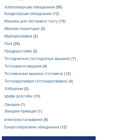
Хлібопекарське обладнання
(95)
Кондитерське обладнання
(12)
Машини для листкового тесту
(10)
Міксери планетарні
(2)
Мукопросіювачі
(2)
Печі
(26)
Предрасстойки
(2)
Тістоділителі (тестоділільні машини)
(7)
Тістозакатні машини
(4)
Тістомісильні машини (тістоміси)
(10)
Тістоокруглювачі (тістоокруглювачі)
(4)
Хліборізки
(3)
Шафи розстійні
(10)
Ланцюги
(1)
Ланцюги приводні
(1)
електроустаткування
(9)
Енергозберігаюче обладнання
(12)