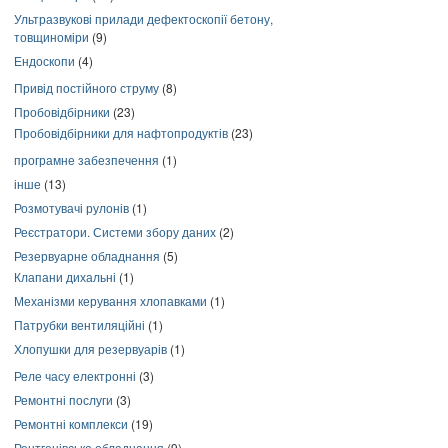
Ультразвукові прилади дефектоскопії бетону,
товщиноміри
(9)
Ендоскопи
(4)
Привід постійного струму
(8)
Пробовідбірники
(23)
Пробовідбірники для нафтопродуктів
(23)
програмне забезпечення
(1)
інше
(13)
Розмотувачі рулонів
(1)
Реєстратори. Системи збору даних
(2)
Резервуарне обладнання
(5)
Клапани дихальні
(1)
Механізми керування хлопавками
(1)
Патрубки вентиляційні
(1)
Хлопушки для резервуарів
(1)
Реле часу електронні
(3)
Ремонтні послуги
(3)
Ремонтні комплекси
(19)
Рентгенівське обладнання
(9)