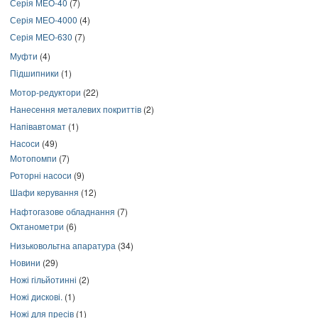
Серія МЕО-40
(7)
Серія МЕО-4000
(4)
Серія МЕО-630
(7)
Муфти
(4)
Підшипники
(1)
Мотор-редуктори
(22)
Нанесення металевих покриттів
(2)
Напівавтомат
(1)
Насоси
(49)
Мотопомпи
(7)
Роторні насоси
(9)
Шафи керування
(12)
Нафтогазове обладнання
(7)
Октанометри
(6)
Низьковольтна апаратура
(34)
Новини
(29)
Ножі гільйотинні
(2)
Ножі дискові.
(1)
Ножі для пресів
(1)