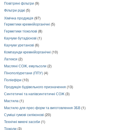
Повітряні фільтри
(9)
Фільтри рідкі
(5)
Хімічна продукція
(97)
Герметики кремнійорганічні
(5)
Герметики тіоколові
(8)
Каучуки бутадієнові
(1)
Каучуки уретанові
(6)
Компаунди кремнійорганічні
(10)
Латекси
(2)
Масляні СОЖ, емульсоли
(2)
Пінополіуретани (ППУ)
(4)
Поліефіри
(10)
Продукція будівельного призначення
(13)
Синтетичні та напівсинтетичні СОЖ
(3)
Мастила
(1)
Мастило для прес-форм та виготовлення ЗБВ
(1)
Суміші гумові силіконові
(20)
Технічні миючі засоби
(1)
Тіоколи
(3)