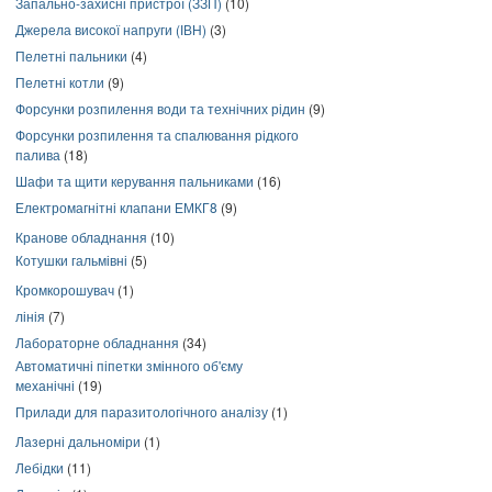
Запально-захисні пристрої (ЗЗП)
(10)
Джерела високої напруги (ІВН)
(3)
Пелетні пальники
(4)
Пелетні котли
(9)
Форсунки розпилення води та технічних рідин
(9)
Форсунки розпилення та спалювання рідкого
палива
(18)
Шафи та щити керування пальниками
(16)
Електромагнітні клапани ЕМКГ8
(9)
Кранове обладнання
(10)
Котушки гальмівні
(5)
Кромкорошувач
(1)
лінія
(7)
Лабораторне обладнання
(34)
Автоматичні піпетки змінного об'єму
механічні
(19)
Прилади для паразитологічного аналізу
(1)
Лазерні дальноміри
(1)
Лебідки
(11)