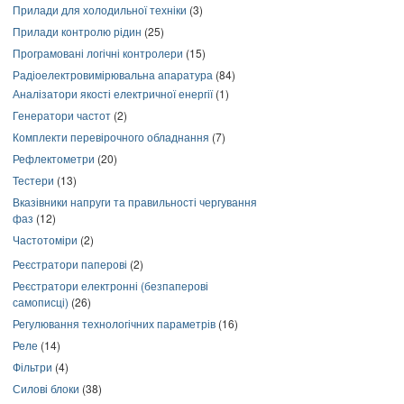
Прилади для холодильної техніки
(3)
Прилади контролю рідин
(25)
Програмовані логічні контролери
(15)
Радіоелектровимірювальна апаратура
(84)
Аналізатори якості електричної енергії
(1)
Генератори частот
(2)
Комплекти перевірочного обладнання
(7)
Рефлектометри
(20)
Тестери
(13)
Вказівники напруги та правильності чергування
фаз
(12)
Частотоміри
(2)
Реєстратори паперові
(2)
Реєстратори електронні (безпаперові
самописці)
(26)
Регулювання технологічних параметрів
(16)
Реле
(14)
Фільтри
(4)
Силові блоки
(38)