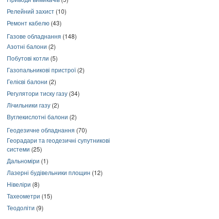
Релейний захист
(10)
Ремонт кабелю
(43)
Газове обладнання
(148)
Азотні балони
(2)
Побутові котли
(5)
Газопальникові пристрої
(2)
Гелієві балони
(2)
Регулятори тиску газу
(34)
Лічильники газу
(2)
Вуглекислотні балони
(2)
Геодезичне обладнання
(70)
Георадари та геодезичні супутникові
системи
(25)
Дальноміри
(1)
Лазерні будівельники площин
(12)
Нівеліри
(8)
Тахеометри
(15)
Теодоліти
(9)