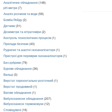
Аналітичне обладнання
(148)
pH-метри
(7)
Аналіз розчинів та води
(59)
Бомба Рейду
(2)
Датчики
(31)
Дозиметри та нітратоміри
(2)
Контроль технологічних процесів
(1)
Прилади безпеки
(43)
Рудничні та шахтні газоаналізатори
(1)
Пристрої для перевірки газоаналізаторів
(1)
Без рубрики
(79)
Бурове обладнання
(36)
Вальці
(3)
Верстат горизонтально-розточний
(1)
Верстат продовжній
(1)
Вагове обладнання
(1)
Вибухозахисне обладнання
(207)
Вибухозахисні термокожухи
(12)
Сповіщувачі
(16)