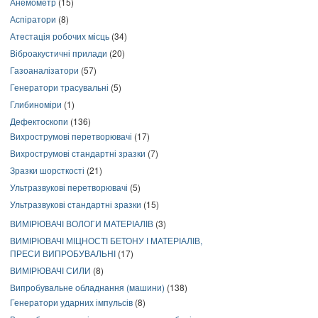
Анемометр
(15)
Аспіратори
(8)
Атестація робочих місць
(34)
Віброакустичні прилади
(20)
Газоаналізатори
(57)
Генератори трасувальні
(5)
Глибиноміри
(1)
Дефектоскопи
(136)
Вихрострумові перетворювачі
(17)
Вихрострумові стандартні зразки
(7)
Зразки шорсткості
(21)
Ультразвукові перетворювачі
(5)
Ультразвукові стандартні зразки
(15)
ВИМІРЮВАЧІ ВОЛОГИ МАТЕРІАЛІВ
(3)
ВИМІРЮВАЧІ МІЦНОСТІ БЕТОНУ І МАТЕРІАЛІВ,
ПРЕСИ ВИПРОБУВАЛЬНІ
(17)
ВИМІРЮВАЧІ СИЛИ
(8)
Випробувальне обладнання (машини)
(138)
Генератори ударних імпульсів
(8)