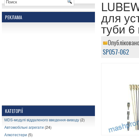
LUBEW
для ус
РЕКЛАМА
туби 6
Опубліковано
SP057-062
КАТЕГОРІЇ
MDS-модулі віддаленого введення-виводу
(2)
Автомобільні агрегати
(24)
Алкотестери
(5)