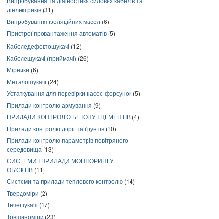
Випробування та діагностика силових кабелів та
діелектриків
(31)
Випробування ізоляційних масел
(6)
Пристрої провантаження автоматів
(5)
Кабеледефектошукачі
(12)
Кабелешукачі (приймачі)
(26)
Мірники
(6)
Металошукачі
(24)
Устаткування для перевірки насос-форсунок
(5)
Прилади контролю армування
(9)
ПРИЛАДИ КОНТРОЛЮ БЕТОНУ І ЦЕМЕНТІВ
(4)
Прилади контролю доріг та ґрунтів
(10)
Прилади контролю параметрів повітряного
середовища
(13)
СИСТЕМИ І ПРИЛАДИ МОНІТОРИНГУ
ОБ'ЄКТІВ
(11)
Системи та прилади теплового контролю
(14)
Твердоміри
(2)
Течешукачі
(17)
Товщиноміри
(23)