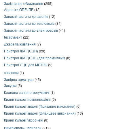
Залізничне обладнання
(295)
Агрегати ОПЕ, ПЕ
(12)
Запасні частини до вагонів
(12)
Запасні частини до тепловозів
(84)
Запасні частини до електровозів
(41)
Інструмент
(22)
Джерела живлення
(7)
Пристрої ЖАТ (СЦП)
(29)
Пристрої ЖАТ (СЦБ) для промшляхів
(8)
Пристрої СЦБ для МЕТРО
(9)
заклепки
(1)
Запірна арматура
(45)
Засувки
(5)
Клапана запірно-регулюючі
(1)
Крани кульові повнопрохідні
(9)
Крани кульові зварні (Приварне виконання)
(6)
Крани кульові зварні (фланцеве виконання)
(13)
Крани кульові укорочені
(8)
Вимірювальні прилади
(212)