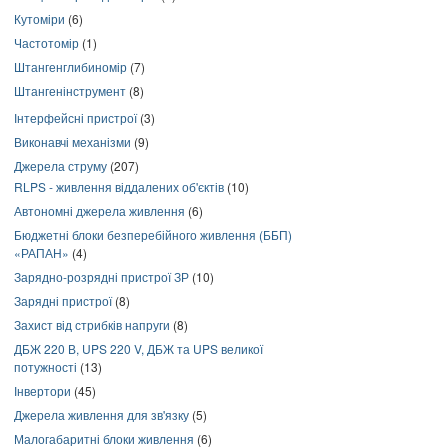
Кутоміри
(6)
Частотомір
(1)
Штангенглибиномір
(7)
Штангенінструмент
(8)
Інтерфейсні пристрої
(3)
Виконавчі механізми
(9)
Джерела струму
(207)
RLPS - живлення віддалених об'єктів
(10)
Автономні джерела живлення
(6)
Бюджетні блоки безперебійного живлення (ББП)
«РАПАН»
(4)
Зарядно-розрядні пристрої ЗР
(10)
Зарядні пристрої
(8)
Захист від стрибків напруги
(8)
ДБЖ 220 В, UPS 220 V, ДБЖ та UPS великої
потужності
(13)
Інвертори
(45)
Джерела живлення для зв'язку
(5)
Малогабаритні блоки живлення
(6)