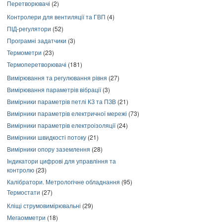
Перетворювачі
(2)
Контролери для вентиляції та ГВП
(4)
ПІД-регулятори
(52)
Програмні задатчики
(3)
Термометри
(23)
Термоперетворювачі
(181)
Вимірювання та регулювання рівня
(27)
Вимірювання параметрів вібрації
(3)
Вимірники параметрів петлі КЗ та ПЗВ
(21)
Вимірники параметрів електричної мережі
(73)
Вимірники параметрів електроізоляції
(24)
Вимірники швидкості потоку
(21)
Вимірники опору заземлення
(28)
Індикатори цифрові для управління та
контролю
(23)
Калібратори. Метрологічне обладнання
(95)
Термостати
(27)
Кліщі струмовимірювальні
(29)
Мегаомметри
(18)