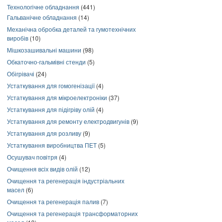
Технологічне обладнання
(441)
Гальванічне обладнання
(14)
Механічна обробка деталей та гумотехнічних
виробів
(10)
Мішкозашивальні машини
(98)
Обкаточно-гальмівні стенди
(5)
Обігрівачі
(24)
Устаткування для гомогенізації
(4)
Устаткування для мікроелектроніки
(37)
Устаткування для підігріву олій
(4)
Устаткування для ремонту електродвигунів
(9)
Устаткування для розливу
(9)
Устаткування виробництва ПЕТ
(5)
Осушувач повітря
(4)
Очищення всіх видів олій
(12)
Очищення та регенерація індустріальних
масел
(6)
Очищення та регенерація палив
(7)
Очищення та регенерація трансформаторних