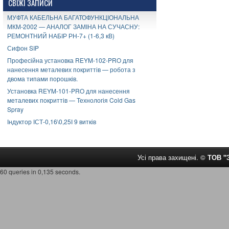
СВІЖІ ЗАПИСИ
МУФТА КАБЕЛЬНА БАГАТОФУНКЦІОНАЛЬНА
МКМ-2002 — АНАЛОГ ЗАМІНА НА СУЧАСНУ:
РЕМОНТНИЙ НАБІР РН-7+ (1-6,3 кВ)
Сифон SIP
Професійна установка REYM-102-PRO для
нанесення металевих покриттів — робота з
двома типами порошків.
Установка REYM-101-PRO для нанесення
металевих покриттів — Технологія Cold Gas
Spray
Індуктор ІСТ-0,16\0,25І 9 витків
Усі права захищені. ©
ТОВ 
60 queries in 0,135 seconds.