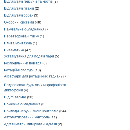
Відлякувачі гризунів та кротів
(9)
Відлякувачі птахів
(2)
Відлякувачі собак
(3)
Охоронні системи
(48)
Пакувальне обладнання
(7)
Перетворювачі тиску
(1)
Плита монтажна
(1)
Пневматика
(47)
Устаткування для подачі пари
(5)
Розподільники повітря
(6)
Ротаційні сполуки
(18)
Аксесуари для ротаційних з'єднань
(7)
Подавлювачі будь-яких мікрофонів та
диктофонів
(4)
Підігрівальне
(20)
Пожежне обладнання
(3)
Прилади неруйнівного контролю
(644)
Автоматизований контроль
(11)
Адгезиметри, вимірювачі адгезії
(2)