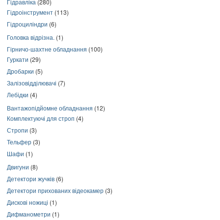
Гідравліка
(280)
Гідроінструмент
(113)
Гідроциліндри
(6)
Головка відрізна.
(1)
Гірничо-шахтне обладнання
(100)
Гуркати
(29)
Дробарки
(5)
Залізовідділювачі
(7)
Лебідки
(4)
Вантажопідйомне обладнання
(12)
Комплектуючі для строп
(4)
Стропи
(3)
Тельфер
(3)
Шафи
(1)
Двигуни
(8)
Детектори жучків
(6)
Детектори прихованих відеокамер
(3)
Дискові ножиці
(1)
Дифманометри
(1)