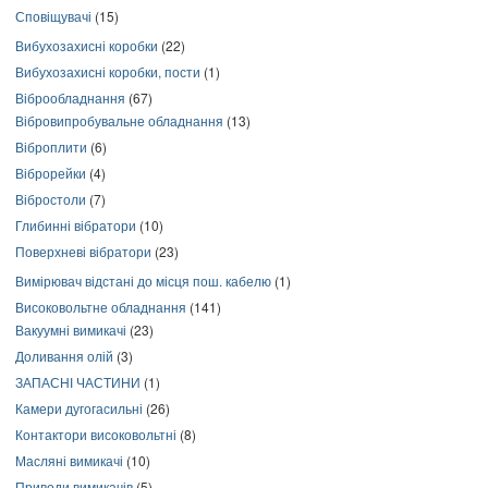
Сповіщувачі
(15)
Вибухозахисні коробки
(22)
Вибухозахисні коробки, пости
(1)
Віброобладнання
(67)
Вібровипробувальне обладнання
(13)
Віброплити
(6)
Віброрейки
(4)
Вібростоли
(7)
Глибинні вібратори
(10)
Поверхневі вібратори
(23)
Вимірювач відстані до місця пош. кабелю
(1)
Високовольтне обладнання
(141)
Вакуумні вимикачі
(23)
Доливання олій
(3)
ЗАПАСНІ ЧАСТИНИ
(1)
Камери дугогасильні
(26)
Контактори високовольтні
(8)
Масляні вимикачі
(10)
Приводи вимикачів
(5)