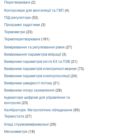
Перетворювачі
(2)
Контролери для вентиляції та ГВП
(4)
ПІД-регулятори
(52)
Програмні задатчики
(3)
Термометри
(23)
Термоперетворювачі
(181)
Вимірювання та регулювання рівня
(27)
Вимірювання параметрів вібрації
(3)
Вимірники параметрів петлі КЗ та ПЗВ
(21)
Вимірники параметрів електричної мережі
(73)
Вимірники параметрів електроізоляції
(24)
Вимірники швидкості потоку
(21)
Вимірники опору заземлення
(28)
Індикатори цифрові для управління та
контролю
(23)
Калібратори. Метрологічне обладнання
(95)
Термостати
(27)
Кліщі струмовимірювальні
(29)
Мегаомметри
(18)