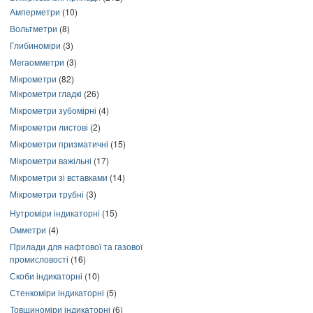
Амперметри
(10)
Вольтметри
(8)
Глибиноміри
(3)
Мегаомметри
(3)
Мікрометри
(82)
Мікрометри гладкі
(26)
Мікрометри зубомірні
(4)
Мікрометри листові
(2)
Мікрометри призматичні
(15)
Мікрометри важільні
(17)
Мікрометри зі вставками
(14)
Мікрометри трубні
(3)
Нутроміри індикаторні
(15)
Омметри
(4)
Прилади для нафтової та газової
промисловості
(16)
Скоби індикаторні
(10)
Стенкоміри індикаторні
(5)
Товщиноміри індикаторні
(6)