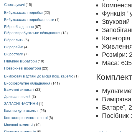
Компенсац
Сповіщувачі
(15)
Функція "
Вибухозахисні коробки
(22)
Вибухозахисні коробки, пости
(1)
Звуковий с
Віброобладнання
(67)
Запобіга
Вібровипробувальне обладнання
(13)
Категорія
Віброплити
(6)
Живлення:
Віброрейки
(4)
Розміри: 2
Вібростоли
(7)
Глибинні вібратори
(10)
Маса: 635
Поверхневі вібратори
(23)
Комплект
Вимірювач відстані до місця пош. кабелю
(1)
Високовольтне обладнання
(141)
Вакуумні вимикачі
(23)
Мультиме
Доливання олій
(3)
Вимірювал
ЗАПАСНІ ЧАСТИНИ
(1)
Батареї, 2
Камери дугогасильні
(26)
Посібник з
Контактори високовольтні
(8)
Масляні вимикачі
(10)
Приводи вимикачів
(5)