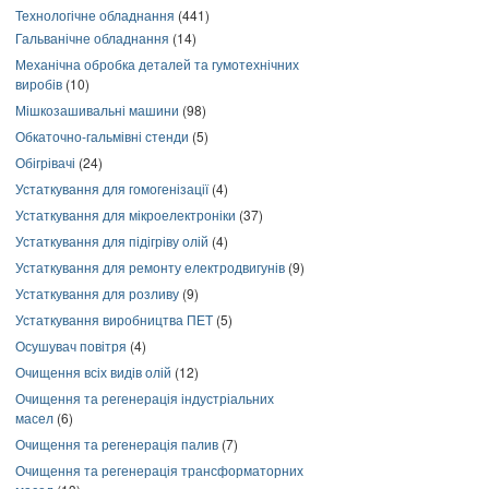
Технологічне обладнання
(441)
Гальванічне обладнання
(14)
Механічна обробка деталей та гумотехнічних
виробів
(10)
Мішкозашивальні машини
(98)
Обкаточно-гальмівні стенди
(5)
Обігрівачі
(24)
Устаткування для гомогенізації
(4)
Устаткування для мікроелектроніки
(37)
Устаткування для підігріву олій
(4)
Устаткування для ремонту електродвигунів
(9)
Устаткування для розливу
(9)
Устаткування виробництва ПЕТ
(5)
Осушувач повітря
(4)
Очищення всіх видів олій
(12)
Очищення та регенерація індустріальних
масел
(6)
Очищення та регенерація палив
(7)
Очищення та регенерація трансформаторних