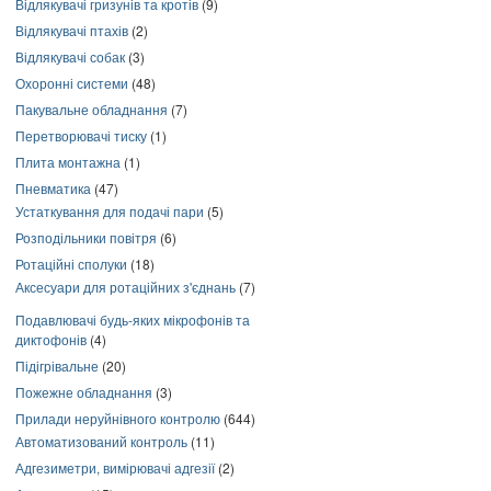
Відлякувачі гризунів та кротів
(9)
Відлякувачі птахів
(2)
Відлякувачі собак
(3)
Охоронні системи
(48)
Пакувальне обладнання
(7)
Перетворювачі тиску
(1)
Плита монтажна
(1)
Пневматика
(47)
Устаткування для подачі пари
(5)
Розподільники повітря
(6)
Ротаційні сполуки
(18)
Аксесуари для ротаційних з'єднань
(7)
Подавлювачі будь-яких мікрофонів та
диктофонів
(4)
Підігрівальне
(20)
Пожежне обладнання
(3)
Прилади неруйнівного контролю
(644)
Автоматизований контроль
(11)
Адгезиметри, вимірювачі адгезії
(2)