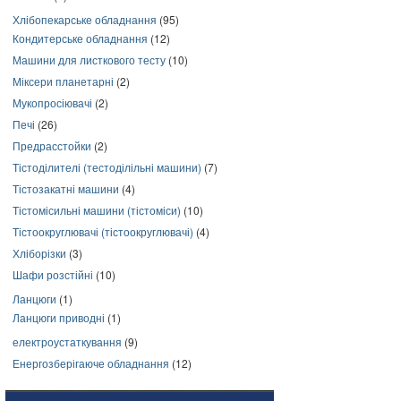
Хлібопекарське обладнання
(95)
Кондитерське обладнання
(12)
Машини для листкового тесту
(10)
Міксери планетарні
(2)
Мукопросіювачі
(2)
Печі
(26)
Предрасстойки
(2)
Тістоділителі (тестоділільні машини)
(7)
Тістозакатні машини
(4)
Тістомісильні машини (тістоміси)
(10)
Тістоокруглювачі (тістоокруглювачі)
(4)
Хліборізки
(3)
Шафи розстійні
(10)
Ланцюги
(1)
Ланцюги приводні
(1)
електроустаткування
(9)
Енергозберігаюче обладнання
(12)