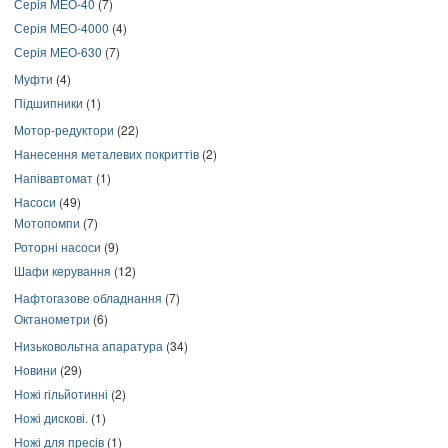
Серія МЕО-40
(7)
Серія МЕО-4000
(4)
Серія МЕО-630
(7)
Муфти
(4)
Підшипники
(1)
Мотор-редуктори
(22)
Нанесення металевих покриттів
(2)
Напівавтомат
(1)
Насоси
(49)
Мотопомпи
(7)
Роторні насоси
(9)
Шафи керування
(12)
Нафтогазове обладнання
(7)
Октанометри
(6)
Низьковольтна апаратура
(34)
Новини
(29)
Ножі гільйотинні
(2)
Ножі дискові.
(1)
Ножі для пресів
(1)