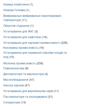
Ножиці гільйотинні
(1)
Ножова Головка
(1)
Вимірювальні вимірювальні перетворювачі
температури
(11)
Обертові з'єднання
(1)
Устаткування для ЖКГ
(3)
Устаткування для нафтобаз
(16)
Устаткування для харчової промисловості
(228)
Консервна промисловість
(19)
Устаткування для первинної обробки плодів та
ягід
(10)
Молочна промисловість
(208)
Гомогенізатори
(8)
Диспергатори та емульгатори
(4)
Маслообладнання
(47)
Насоси харчові
(47)
Устаткування для виробництва сирів
(11)
Пастеризатори та охолоджувачі
(31)
Сепаратори
(13)