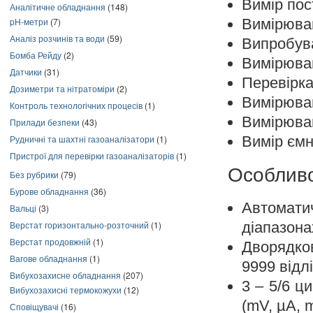
Вимір пос
Аналітичне обладнання
(148)
Вимірюван
pH-метри
(7)
Аналіз розчинів та води
(59)
Випробува
Бомба Рейду
(2)
Вимірюва
Датчики
(31)
Перевірка
Дозиметри та нітратоміри
(2)
Вимірюван
Контроль технологічних процесів
(1)
Вимірюван
Прилади безпеки
(43)
Вимір ємн
Рудничні та шахтні газоаналізатори
(1)
Пристрої для перевірки газоаналізаторів
(1)
Особливо
Без рубрики
(79)
Бурове обладнання
(36)
Автомати
Вальці
(3)
діапазона
Верстат горизонтально-розточний
(1)
Верстат продовжній
(1)
Дворядков
Вагове обладнання
(1)
9999 відлі
Вибухозахисне обладнання
(207)
3 – 5/6 ц
Вибухозахисні термокожухи
(12)
(mV, µA, m
Сповіщувачі
(16)