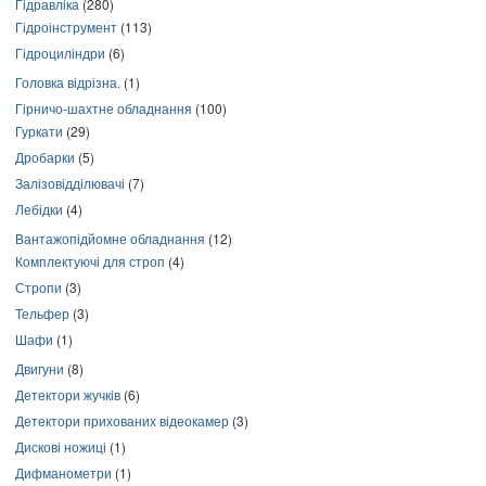
Гідравліка
(280)
Гідроінструмент
(113)
Гідроциліндри
(6)
Головка відрізна.
(1)
Гірничо-шахтне обладнання
(100)
Гуркати
(29)
Дробарки
(5)
Залізовідділювачі
(7)
Лебідки
(4)
Вантажопідйомне обладнання
(12)
Комплектуючі для строп
(4)
Стропи
(3)
Тельфер
(3)
Шафи
(1)
Двигуни
(8)
Детектори жучків
(6)
Детектори прихованих відеокамер
(3)
Дискові ножиці
(1)
Дифманометри
(1)