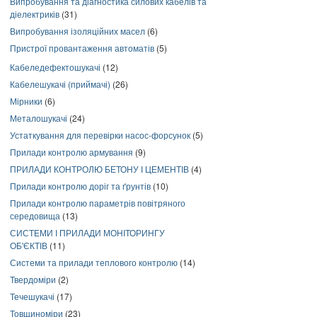
Випробування та діагностика силових кабелів та
діелектриків
(31)
Випробування ізоляційних масел
(6)
Пристрої провантаження автоматів
(5)
Кабеледефектошукачі
(12)
Кабелешукачі (приймачі)
(26)
Мірники
(6)
Металошукачі
(24)
Устаткування для перевірки насос-форсунок
(5)
Прилади контролю армування
(9)
ПРИЛАДИ КОНТРОЛЮ БЕТОНУ І ЦЕМЕНТІВ
(4)
Прилади контролю доріг та ґрунтів
(10)
Прилади контролю параметрів повітряного
середовища
(13)
СИСТЕМИ І ПРИЛАДИ МОНІТОРИНГУ
ОБ'ЄКТІВ
(11)
Системи та прилади теплового контролю
(14)
Твердоміри
(2)
Течешукачі
(17)
Товщиноміри
(23)