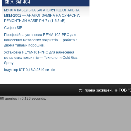
СВІЖІ ЗАПИСИ
МУФТА КАБЕЛЬНА БАГАТОФУНКЦІОНАЛЬНА
МКМ-2002 — АНАЛОГ ЗАМІНА НА СУЧАСНУ:
РЕМОНТНИЙ НАБІР РН-7+ (1-6,3 кВ)
Сифон SIP
Професійна установка REYM-102-PRO для
нанесення металевих покриттів — робота з
двома типами порошків.
Установка REYM-101-PRO для нанесення
металевих покриттів — Технологія Cold Gas
Spray
Індуктор ІСТ-0,16\0,25І 9 витків
Усі права захищені. ©
ТОВ 
60 queries in 0,126 seconds.