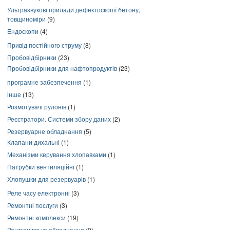
Ультразвукові прилади дефектоскопії бетону,
товщиноміри
(9)
Ендоскопи
(4)
Привід постійного струму
(8)
Пробовідбірники
(23)
Пробовідбірники для нафтопродуктів
(23)
програмне забезпечення
(1)
інше
(13)
Розмотувачі рулонів
(1)
Реєстратори. Системи збору даних
(2)
Резервуарне обладнання
(5)
Клапани дихальні
(1)
Механізми керування хлопавками
(1)
Патрубки вентиляційні
(1)
Хлопушки для резервуарів
(1)
Реле часу електронні
(3)
Ремонтні послуги
(3)
Ремонтні комплекси
(19)
Рентгенівське обладнання
(9)