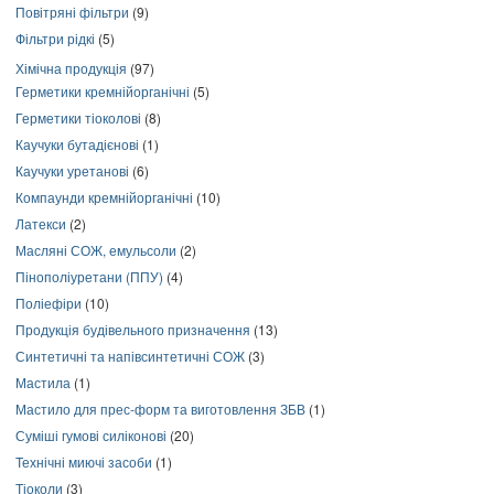
Повітряні фільтри
(9)
Фільтри рідкі
(5)
Хімічна продукція
(97)
Герметики кремнійорганічні
(5)
Герметики тіоколові
(8)
Каучуки бутадієнові
(1)
Каучуки уретанові
(6)
Компаунди кремнійорганічні
(10)
Латекси
(2)
Масляні СОЖ, емульсоли
(2)
Пінополіуретани (ППУ)
(4)
Поліефіри
(10)
Продукція будівельного призначення
(13)
Синтетичні та напівсинтетичні СОЖ
(3)
Мастила
(1)
Мастило для прес-форм та виготовлення ЗБВ
(1)
Суміші гумові силіконові
(20)
Технічні миючі засоби
(1)
Тіоколи
(3)