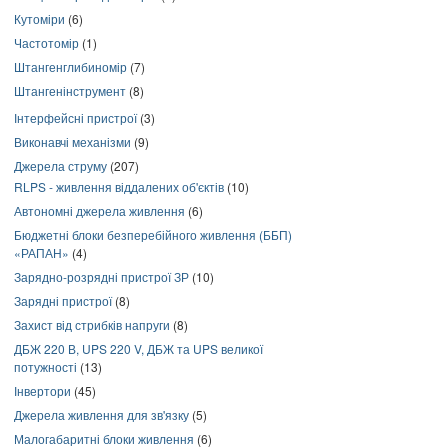
Кутоміри
(6)
Частотомір
(1)
Штангенглибиномір
(7)
Штангенінструмент
(8)
Інтерфейсні пристрої
(3)
Виконавчі механізми
(9)
Джерела струму
(207)
RLPS - живлення віддалених об'єктів
(10)
Автономні джерела живлення
(6)
Бюджетні блоки безперебійного живлення (ББП)
«РАПАН»
(4)
Зарядно-розрядні пристрої ЗР
(10)
Зарядні пристрої
(8)
Захист від стрибків напруги
(8)
ДБЖ 220 В, UPS 220 V, ДБЖ та UPS великої
потужності
(13)
Інвертори
(45)
Джерела живлення для зв'язку
(5)
Малогабаритні блоки живлення
(6)