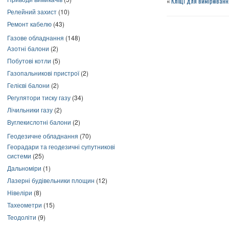
«
Кліщі для вимірювання
Релейний захист
(10)
Ремонт кабелю
(43)
Газове обладнання
(148)
Азотні балони
(2)
Побутові котли
(5)
Газопальникові пристрої
(2)
Гелієві балони
(2)
Регулятори тиску газу
(34)
Лічильники газу
(2)
Вуглекислотні балони
(2)
Геодезичне обладнання
(70)
Георадари та геодезичні супутникові
системи
(25)
Дальноміри
(1)
Лазерні будівельники площин
(12)
Нівеліри
(8)
Тахеометри
(15)
Теодоліти
(9)