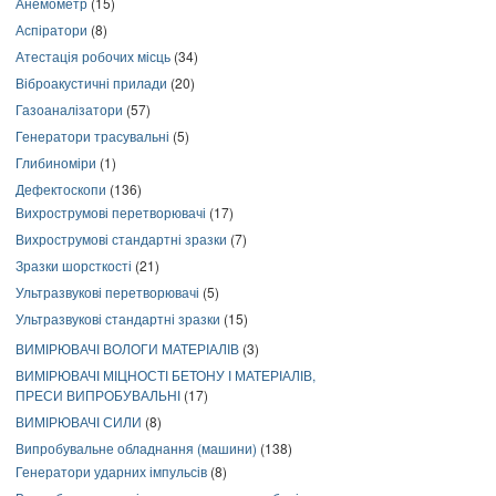
Анемометр
(15)
Аспіратори
(8)
Атестація робочих місць
(34)
Віброакустичні прилади
(20)
Газоаналізатори
(57)
Генератори трасувальні
(5)
Глибиноміри
(1)
Дефектоскопи
(136)
Вихрострумові перетворювачі
(17)
Вихрострумові стандартні зразки
(7)
Зразки шорсткості
(21)
Ультразвукові перетворювачі
(5)
Ультразвукові стандартні зразки
(15)
ВИМІРЮВАЧІ ВОЛОГИ МАТЕРІАЛІВ
(3)
ВИМІРЮВАЧІ МІЦНОСТІ БЕТОНУ І МАТЕРІАЛІВ,
ПРЕСИ ВИПРОБУВАЛЬНІ
(17)
ВИМІРЮВАЧІ СИЛИ
(8)
Випробувальне обладнання (машини)
(138)
Генератори ударних імпульсів
(8)