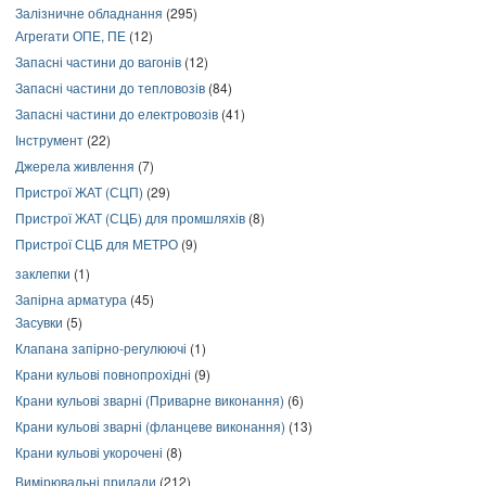
Залізничне обладнання
(295)
Агрегати ОПЕ, ПЕ
(12)
Запасні частини до вагонів
(12)
Запасні частини до тепловозів
(84)
Запасні частини до електровозів
(41)
Інструмент
(22)
Джерела живлення
(7)
Пристрої ЖАТ (СЦП)
(29)
Пристрої ЖАТ (СЦБ) для промшляхів
(8)
Пристрої СЦБ для МЕТРО
(9)
заклепки
(1)
Запірна арматура
(45)
Засувки
(5)
Клапана запірно-регулюючі
(1)
Крани кульові повнопрохідні
(9)
Крани кульові зварні (Приварне виконання)
(6)
Крани кульові зварні (фланцеве виконання)
(13)
Крани кульові укорочені
(8)
Вимірювальні прилади
(212)