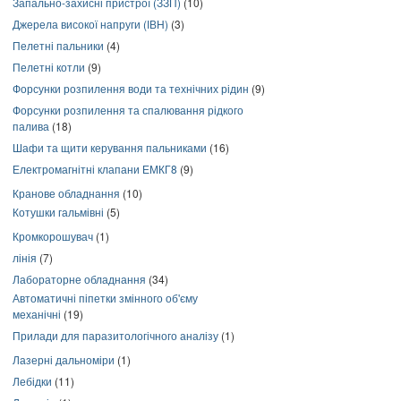
Запально-захисні пристрої (ЗЗП)
(10)
Джерела високої напруги (ІВН)
(3)
Пелетні пальники
(4)
Пелетні котли
(9)
Форсунки розпилення води та технічних рідин
(9)
Форсунки розпилення та спалювання рідкого
палива
(18)
Шафи та щити керування пальниками
(16)
Електромагнітні клапани ЕМКГ8
(9)
Кранове обладнання
(10)
Котушки гальмівні
(5)
Кромкорошувач
(1)
лінія
(7)
Лабораторне обладнання
(34)
Автоматичні піпетки змінного об'єму
механічні
(19)
Прилади для паразитологічного аналізу
(1)
Лазерні дальноміри
(1)
Лебідки
(11)