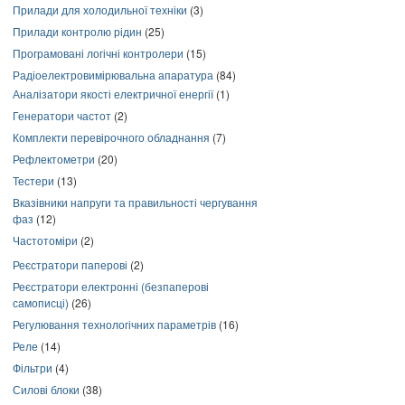
Прилади для холодильної техніки
(3)
Прилади контролю рідин
(25)
Програмовані логічні контролери
(15)
Радіоелектровимірювальна апаратура
(84)
Аналізатори якості електричної енергії
(1)
Генератори частот
(2)
Комплекти перевірочного обладнання
(7)
Рефлектометри
(20)
Тестери
(13)
Вказівники напруги та правильності чергування
фаз
(12)
Частотоміри
(2)
Реєстратори паперові
(2)
Реєстратори електронні (безпаперові
самописці)
(26)
Регулювання технологічних параметрів
(16)
Реле
(14)
Фільтри
(4)
Силові блоки
(38)