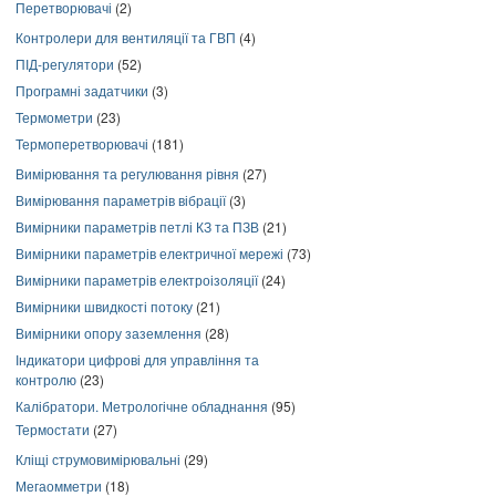
Перетворювачі
(2)
Контролери для вентиляції та ГВП
(4)
ПІД-регулятори
(52)
Програмні задатчики
(3)
Термометри
(23)
Термоперетворювачі
(181)
Вимірювання та регулювання рівня
(27)
Вимірювання параметрів вібрації
(3)
Вимірники параметрів петлі КЗ та ПЗВ
(21)
Вимірники параметрів електричної мережі
(73)
Вимірники параметрів електроізоляції
(24)
Вимірники швидкості потоку
(21)
Вимірники опору заземлення
(28)
Індикатори цифрові для управління та
контролю
(23)
Калібратори. Метрологічне обладнання
(95)
Термостати
(27)
Кліщі струмовимірювальні
(29)
Мегаомметри
(18)