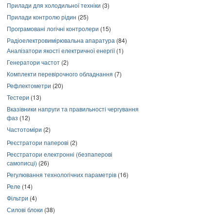
Прилади для холодильної техніки
(3)
Прилади контролю рідин
(25)
Програмовані логічні контролери
(15)
Радіоелектровимірювальна апаратура
(84)
Аналізатори якості електричної енергії
(1)
Генератори частот
(2)
Комплекти перевірочного обладнання
(7)
Рефлектометри
(20)
Тестери
(13)
Вказівники напруги та правильності чергування
фаз
(12)
Частотоміри
(2)
Реєстратори паперові
(2)
Реєстратори електронні (безпаперові
самописці)
(26)
Регулювання технологічних параметрів
(16)
Реле
(14)
Фільтри
(4)
Силові блоки
(38)