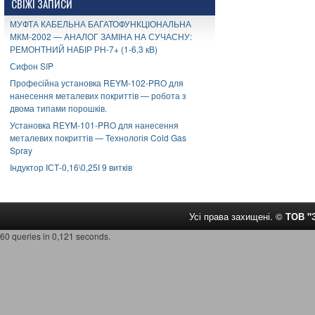
СВІЖІ ЗАПИСИ
МУФТА КАБЕЛЬНА БАГАТОФУНКЦІОНАЛЬНА
МКМ-2002 — АНАЛОГ ЗАМІНА НА СУЧАСНУ:
РЕМОНТНИЙ НАБІР РН-7+ (1-6,3 кВ)
Сифон SIP
Професійна установка REYM-102-PRO для
нанесення металевих покриттів — робота з
двома типами порошків.
Установка REYM-101-PRO для нанесення
металевих покриттів — Технологія Cold Gas
Spray
Індуктор ІСТ-0,16\0,25І 9 витків
Усі права захищені. ©
ТОВ 
60 queries in 0,121 seconds.