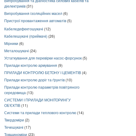
Випробування та діагностика силових кабелів та
діелектриків
(31)
Випробування ізоляційних масел
(6)
Пристрої провантаження автоматів
(5)
Кабеледефектошукачі
(12)
Кабелешукачі (приймачі)
(26)
Мірники
(6)
Металошукачі
(24)
Устаткування для перевірки насос-форсунок
(5)
Прилади контролю армування
(9)
ПРИЛАДИ КОНТРОЛЮ БЕТОНУ І ЦЕМЕНТІВ
(4)
Прилади контролю доріг та ґрунтів
(10)
Прилади контролю параметрів повітряного
середовища
(13)
СИСТЕМИ І ПРИЛАДИ МОНІТОРИНГУ
ОБ'ЄКТІВ
(11)
Системи та прилади теплового контролю
(14)
Твердоміри
(2)
Течешукачі
(17)
Товщиноміри
(23)