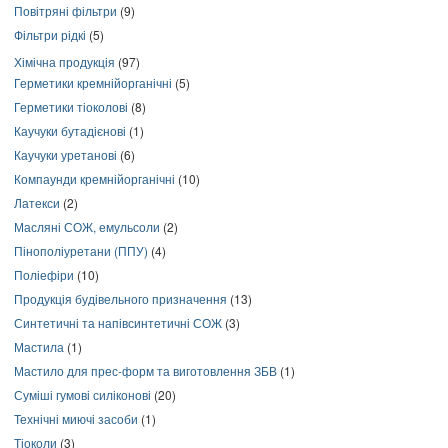
Повітряні фільтри
(9)
Фільтри рідкі
(5)
Хімічна продукція
(97)
Герметики кремнійорганічні
(5)
Герметики тіоколові
(8)
Каучуки бутадієнові
(1)
Каучуки уретанові
(6)
Компаунди кремнійорганічні
(10)
Латекси
(2)
Масляні СОЖ, емульсоли
(2)
Пінополіуретани (ППУ)
(4)
Поліефіри
(10)
Продукція будівельного призначення
(13)
Синтетичні та напівсинтетичні СОЖ
(3)
Мастила
(1)
Мастило для прес-форм та виготовлення ЗБВ
(1)
Суміші гумові силіконові
(20)
Технічні миючі засоби
(1)
Тіоколи
(3)