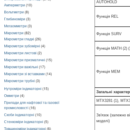
AUTOHOLD
Амперметри
(10)
Вольтметри
(8)
Функція REL
Глибиноміри
(3)
Мегаомметри
(3)
Мікрометри
(82)
Функція SURV
Мікрометри гладкі
(26)
Мікрометри зубомірні
(4)
Функція MATH (2) (
Мікрометри листові
(2)
Мікрометри призматичні
(15)
Мікрометри важільні
(17)
Функція MEM
Мікрометри зі вставками
(14)
Мікрометри трубні
(3)
Нутроміри індикаторні
(15)
Загальні характе
Омметри
(4)
MTX3281 (1), MTX3
Прилади для нафтової та газової
промисловості
(16)
Скоби індикаторні
(10)
Зв'язок (залежно в
моделі)
Стенкоміри індикаторні
(5)
Товщиноміри індикаторні
(6)