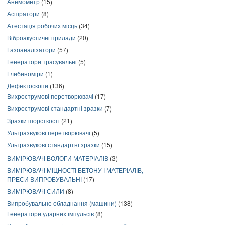
Анемометр
(15)
Аспіратори
(8)
Атестація робочих місць
(34)
Віброакустичні прилади
(20)
Газоаналізатори
(57)
Генератори трасувальні
(5)
Глибиноміри
(1)
Дефектоскопи
(136)
Вихрострумові перетворювачі
(17)
Вихрострумові стандартні зразки
(7)
Зразки шорсткості
(21)
Ультразвукові перетворювачі
(5)
Ультразвукові стандартні зразки
(15)
ВИМІРЮВАЧІ ВОЛОГИ МАТЕРІАЛІВ
(3)
ВИМІРЮВАЧІ МІЦНОСТІ БЕТОНУ І МАТЕРІАЛІВ,
ПРЕСИ ВИПРОБУВАЛЬНІ
(17)
ВИМІРЮВАЧІ СИЛИ
(8)
Випробувальне обладнання (машини)
(138)
Генератори ударних імпульсів
(8)