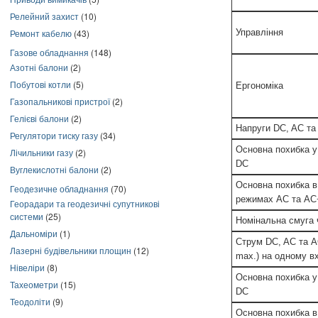
Релейний захист
(10)
Ремонт кабелю
(43)
Управління
Газове обладнання
(148)
Азотні балони
(2)
Побутові котли
(5)
Ергономіка
Газопальникові пристрої
(2)
Гелієві балони
(2)
Напруги DC, AC та
Регулятори тиску газу
(34)
Основна похибка у
Лічильники газу
(2)
DC
Вуглекислотні балони
(2)
Основна похибка в
Геодезичне обладнання
(70)
режимах AC та A
Георадари та геодезичні супутникові
системи
(25)
Номінальна смуга 
Дальноміри
(1)
Струм DC, AC та AC
Лазерні будівельники площин
(12)
max.) на одному в
Нівеліри
(8)
Основна похибка у
Тахеометри
(15)
DC
Теодоліти
(9)
Основна похибка в