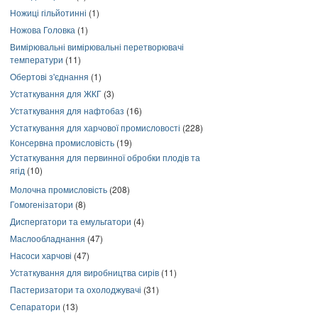
Ножиці гільйотинні
(1)
Ножова Головка
(1)
Вимірювальні вимірювальні перетворювачі
температури
(11)
Обертові з'єднання
(1)
Устаткування для ЖКГ
(3)
Устаткування для нафтобаз
(16)
Устаткування для харчової промисловості
(228)
Консервна промисловість
(19)
Устаткування для первинної обробки плодів та
ягід
(10)
Молочна промисловість
(208)
Гомогенізатори
(8)
Диспергатори та емульгатори
(4)
Маслообладнання
(47)
Насоси харчові
(47)
Устаткування для виробництва сирів
(11)
Пастеризатори та охолоджувачі
(31)
Сепаратори
(13)