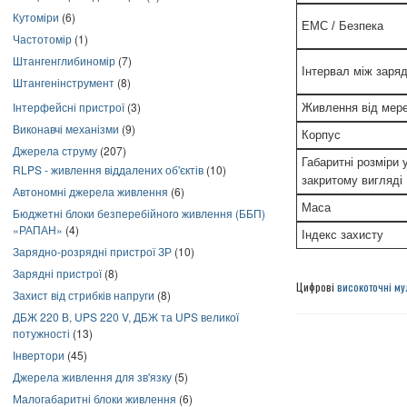
Кутоміри
(6)
ЕМС / Безпека
Частотомір
(1)
Штангенглибиномір
(7)
Інтервал між заря
Штангенінструмент
(8)
Інтерфейсні пристрої
(3)
Живлення від мереж
Виконавчі механізми
(9)
Корпус
Джерела струму
(207)
Габаритні розміри 
RLPS - живлення віддалених об'єктів
(10)
закритому вигляді
Автономні джерела живлення
(6)
Маса
Бюджетні блоки безперебійного живлення (ББП)
«РАПАН»
(4)
Індекс захисту
Зарядно-розрядні пристрої ЗР
(10)
Зарядні пристрої
(8)
Цифрові
високоточні му
Захист від стрибків напруги
(8)
ДБЖ 220 В, UPS 220 V, ДБЖ та UPS великої
потужності
(13)
Інвертори
(45)
Джерела живлення для зв'язку
(5)
Малогабаритні блоки живлення
(6)