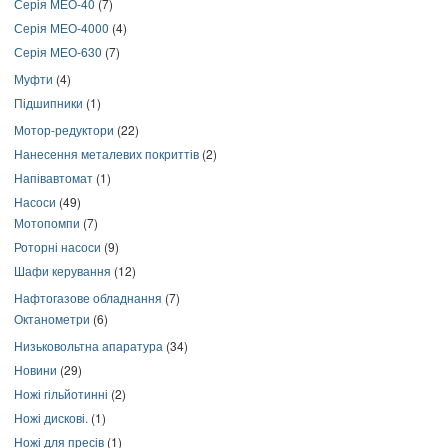
Серія МЕО-40
(7)
Серія МЕО-4000
(4)
Серія МЕО-630
(7)
Муфти
(4)
Підшипники
(1)
Мотор-редуктори
(22)
Нанесення металевих покриттів
(2)
Напівавтомат
(1)
Насоси
(49)
Мотопомпи
(7)
Роторні насоси
(9)
Шафи керування
(12)
Нафтогазове обладнання
(7)
Октанометри
(6)
Низьковольтна апаратура
(34)
Новини
(29)
Ножі гільйотинні
(2)
Ножі дискові.
(1)
Ножі для пресів
(1)