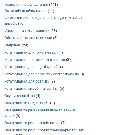
Технологічне обладнання
(441)
Гальванічне обладнання
(14)
Механічна обробка деталей та гумотехнічних
виробів
(10)
Мішкозашивальні машини
(98)
Обкаточно-гальмівні стенди
(5)
Обігрівачі
(24)
Устаткування для гомогенізації
(4)
Устаткування для мікроелектроніки
(37)
Устаткування для підігріву олій
(4)
Устаткування для ремонту електродвигунів
(9)
Устаткування для розливу
(9)
Устаткування виробництва ПЕТ
(5)
Осушувач повітря
(4)
Очищення всіх видів олій
(12)
Очищення та регенерація індустріальних
масел
(6)
Очищення та регенерація палив
(7)
Очищення та регенерація трансформаторних