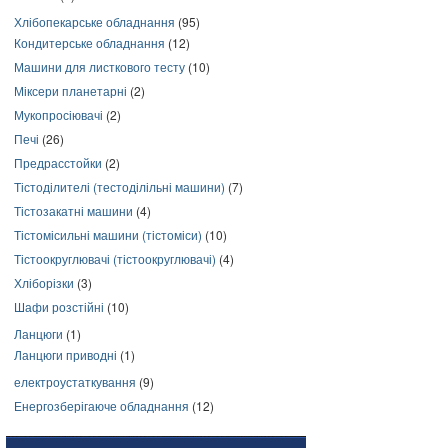
Хлібопекарське обладнання
(95)
Кондитерське обладнання
(12)
Машини для листкового тесту
(10)
Міксери планетарні
(2)
Мукопросіювачі
(2)
Печі
(26)
Предрасстойки
(2)
Тістоділителі (тестоділільні машини)
(7)
Тістозакатні машини
(4)
Тістомісильні машини (тістоміси)
(10)
Тістоокруглювачі (тістоокруглювачі)
(4)
Хліборізки
(3)
Шафи розстійні
(10)
Ланцюги
(1)
Ланцюги приводні
(1)
електроустаткування
(9)
Енергозберігаюче обладнання
(12)