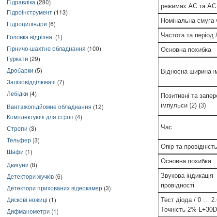
Гідравліка
(280)
режимах AC та A
Гідроінструмент
(113)
Номінальна смуга 
Гідроциліндри
(6)
Частота та період 
Головка відрізна.
(1)
Гірничо-шахтне обладнання
(100)
Основна похибка
Гуркати
(29)
Дробарки
(5)
Відносна ширина і
Залізовідділювачі
(7)
Лебідки
(4)
Позитивні та запер
імпульси (2) (3)
Вантажопідйомне обладнання
(12)
Комплектуючі для строп
(4)
Час
Стропи
(3)
Тельфер
(3)
Опір та провідніст
Шафи
(1)
Основна похибка
Двигуни
(8)
Детектори жучків
(6)
Звукова індикація
провідності
Детектори прихованих відеокамер
(3)
Дискові ножиці
(1)
Тест діода / 0 … 2
Точність 2% L+30D
Дифманометри
(1)