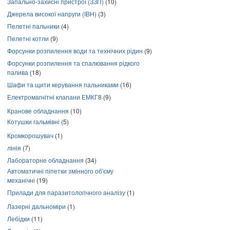
Запально-захисні пристрої (ЗЗП)
(10)
Джерела високої напруги (ІВН)
(3)
Пелетні пальники
(4)
Пелетні котли
(9)
Форсунки розпилення води та технічних рідин
(9)
Форсунки розпилення та спалювання рідкого
палива
(18)
Шафи та щити керування пальниками
(16)
Електромагнітні клапани ЕМКГ8
(9)
Кранове обладнання
(10)
Котушки гальмівні
(5)
Кромкорошувач
(1)
лінія
(7)
Лабораторне обладнання
(34)
Автоматичні піпетки змінного об'єму
механічні
(19)
Прилади для паразитологічного аналізу
(1)
Лазерні дальноміри
(1)
Лебідки
(11)