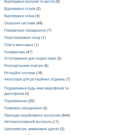
Відлякувачі гризунів та кротів
(9)
Відлякувачі птахів
(2)
Відлякувачі собак
(3)
Охоронні системи
(48)
Пакувальне обладнання
(7)
Перетворювачі тиску
(1)
Плита монтажна
(1)
Пневматика
(47)
Устаткування для подачі пари
(5)
Розподільники повітря
(6)
Ротаційні сполуки
(18)
Аксесуари для ротаційних з'єднань
(7)
Подавлювачі будь-яких мікрофонів та
диктофонів
(4)
Підігрівальне
(20)
Пожежне обладнання
(3)
Прилади неруйнівного контролю
(644)
Автоматизований контроль
(11)
Адгезиметри, вимірювачі адгезії
(2)