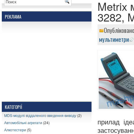
Metrix
3282, 
РЕКЛАМА
Опублікован
мультиметри
КАТЕГОРІЇ
MDS-модулі віддаленого введення-виводу
(2)
прилад іде
Автомобільні агрегати
(24)
застосуванн
Алкотестери
(5)