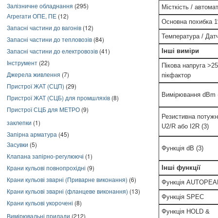
Залізничне обладнання
(295)
Місткість / автома
Агрегати ОПЕ, ПЕ
(12)
Основна похибка 1
Запасні частини до вагонів
(12)
Температура / Датч
Запасні частини до тепловозів
(84)
Запасні частини до електровозів
(41)
Інші виміри
Інструмент
(22)
Пікова напруга >25
Джерела живлення
(7)
пікфактор
Пристрої ЖАТ (СЦП)
(29)
Вимірювання dBm 
Пристрої ЖАТ (СЦБ) для промшляхів
(8)
Пристрої СЦБ для МЕТРО
(9)
Резистивна потужн
заклепки
(1)
U2/R або I2R (3)
Запірна арматура
(45)
Засувки
(5)
Функція dB (3)
Клапана запірно-регулюючі
(1)
Крани кульові повнопрохідні
(9)
Інші функції
Крани кульові зварні (Приварне виконання)
(6)
Функція AUTOPEAK 
Крани кульові зварні (фланцеве виконання)
(13)
Функція SPEC
Крани кульові укорочені
(8)
Функція HOLD &
Вимірювальні прилади
(212)