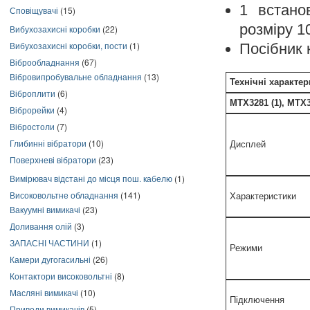
1 встано
Сповіщувачі
(15)
розміру 1
Вибухозахисні коробки
(22)
Вибухозахисні коробки, пости
(1)
Посібник 
Віброобладнання
(67)
Вібровипробувальне обладнання
(13)
Технічні характер
Віброплити
(6)
MTX3281 (1), MTX3
Віброрейки
(4)
Вібростоли
(7)
Глибинні вібратори
(10)
Дисплей
Поверхневі вібратори
(23)
Вимірювач відстані до місця пош. кабелю
(1)
Високовольтне обладнання
(141)
Характеристики
Вакуумні вимикачі
(23)
Доливання олій
(3)
ЗАПАСНІ ЧАСТИНИ
(1)
Режими
Камери дугогасильні
(26)
Контактори високовольтні
(8)
Масляні вимикачі
(10)
Підключення
Приводи вимикачів
(5)