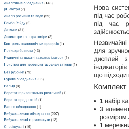
Аналітичне обладнання
(148)
Нова систе
pH-метри
(7)
під час роб
Аналіз розчинів та води
(59)
Бомба Рейду
(2)
під час р
Датчики
(31)
здійснюєтьс
Дозиметри та нітратоміри
(2)
Незвичайні
Контроль технологічних процесів
(1)
Для зручно
Прилади безпеки
(43)
Рудничні та шахтні газоаналізатори
(1)
дисплей з
Пристрої для перевірки газоаналізаторів
(1)
індикаторів
Без рубрики
(79)
що підходи
Бурове обладнання
(36)
Комплект 
Вальці
(3)
Верстат горизонтально-розточний
(1)
Верстат продовжній
(1)
1 набір ка
Вагове обладнання
(1)
3 елемен
Вибухозахисне обладнання
(207)
розміром А
Вибухозахисні термокожухи
(12)
1 мережни
Сповіщувачі
(16)