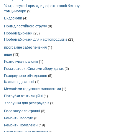
Ультразвукові прилади дефектоскопії бетону,
товщиноміри
(9)
Ендоскопи
(4)
Привід постійного струму
(8)
Пробовідбірники
(23)
Пробовідбірники для нафтопродуктів
(23)
програмне забезпечення
(1)
інше
(13)
Розмотувачі рулонів
(1)
Реєстратори. Системи збору даних
(2)
Резервуарне обладнання
(5)
Клапани дихальні
(1)
Механізми керування хлопавками
(1)
Патрубки вентиляційні
(1)
Хлопушки для резервуарів
(1)
Реле часу електронні
(3)
Ремонтні послуги
(3)
Ремонтні комплекси
(19)
Рентгенівське обладнання
(9)