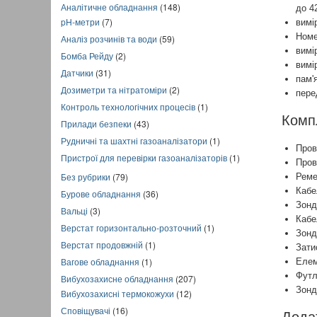
Аналітичне обладнання
(148)
до 4
pH-метри
(7)
вимі
Номе
Аналіз розчинів та води
(59)
вимі
Бомба Рейду
(2)
вимі
Датчики
(31)
пам'я
Дозиметри та нітратоміри
(2)
пере
Контроль технологічних процесів
(1)
Комп
Прилади безпеки
(43)
Рудничні та шахтні газоаналізатори
(1)
Пров
Пристрої для перевірки газоаналізаторів
(1)
Пров
Без рубрики
(79)
Реме
Кабе
Бурове обладнання
(36)
Зонд
Вальці
(3)
Кабе
Верстат горизонтально-розточний
(1)
Зонд
Верстат продовжній
(1)
Зати
Вагове обладнання
(1)
Елем
Футл
Вибухозахисне обладнання
(207)
Зонд
Вибухозахисні термокожухи
(12)
Сповіщувачі
(16)