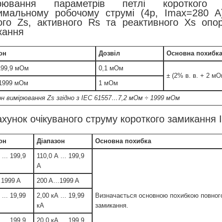
ірювання параметрів петлі короткого
имальному робочому струмі (4p, Imax=280 A
ого Zs, активного Rs та реактивного Xs опор
кання
он
Дозвіл
Основна похибк
 199,9 мОм
0,1 мОм
± (2% в. в. + 2 мО
. 1999 мОм
1 мОм
он вимірювання Zs згідно з IEC 61557…7,2 мОм ÷ 1999 мОм
хунок очікуваного струму короткого замикання I
он
Діапазон
Основна похибка
 ... 199,9
110,0 А ... 199,9
A
1999 A
200 A…1999 A
 ... 19,99
2,00 кА ... 19,99
Визначається основною похибкою повного
кА
замикання.
 ... 199,9
20,0 кА ... 199,9