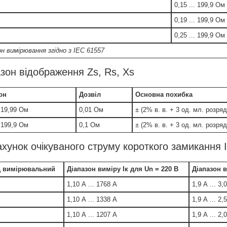
0,15 ... 199,9 Ом
0,19 ... 199,9 Ом
0,25 ... 199,9 Ом
он вимірювання згідно з IEC 61557
зон відображення Zs, Rs, Xs
он
Дозвіл
Основна похибка
. 19,99 Ом
0,01 Ом
± (2% в. в. + 3 од. мл. розря
. 199,9 Ом
0,1 Ом
± (2% в. в. + 3 од. мл. розряд
хунок очікуваного струму короткого замикання I
д вимірювальний
Діапазон виміру Iк для Un = 220 В
Діапазон в
1,10 А ... 1768 А
1,9 А ... 3,
1,10 А ... 1338 А
1,9 А ... 2,
1,10 А ... 1207 А
1,9 А ... 2,