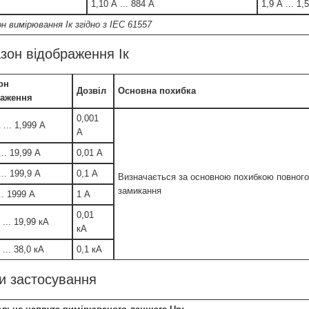
1,10 А ... 884 А
1,9 А ... 1,
н вимірювання Iк згідно з IEC 61557
зон відображення Iк
он
Дозвіл
Основна похибка
раження
0,001
 ... 1,999 А
А
... 19,99 А
0,01 А
... 199,9 А
0,1 А
Визначається за основною похибкою повного 
замикання
.. 1999 А
1 А
0,01
 ... 19,99 кА
кА
 ... 38,0 кА
0,1 кА
и застосування