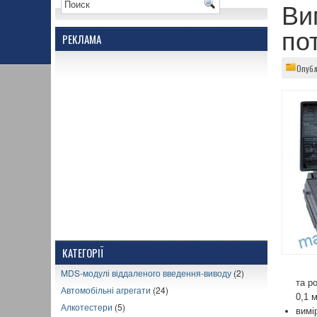
Ви
по
РЕКЛАМА
Опубл
КАТЕГОРІЇ
MDS-модулі віддаленого введення-виводу
(2)
та р
Автомобільні агрегати
(24)
0,1 
Алкотестери
(5)
вимі