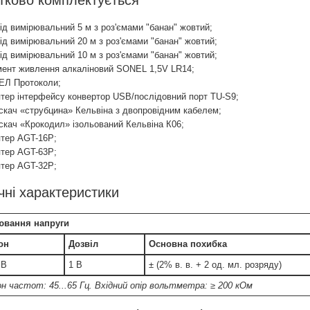
тково комплектується
ід вимірювальний 5 м з роз'ємами "банан" жовтий;
ід вимірювальний 20 м з роз'ємами "банан" жовтий;
ід вимірювальний 10 м з роз'ємами "банан" жовтий;
ент живлення алкаліновий SONEL 1,5V LR14;
Л Протоколи;
тер інтерфейсу конвертор USB/послідовний порт TU-S9;
скач «струбцина» Кельвіна з двопровідним кабелем;
скач «Крокодил» ізольований Кельвіна К06;
тер AGT-16P;
тер AGT-63P;
тер AGT-32P;
чні характеристики
ювання напруги
он
Дозвіл
Основна похибка
 В
1 В
± (2% в. в. + 2 од. мл. розряду)
он частот: 45...65 Гц. Вхідний опір вольтметра: ≥ 200 кОм