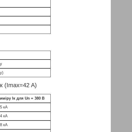
ду
у)
к (Imax=42 A)
иміру Iк для Un = 380 В
05 кА
54 кА
08 кА