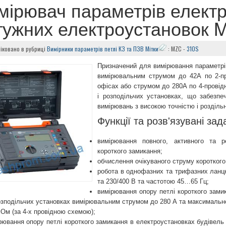
мірювач параметрів елект
тужних електроустановок 
іковано в рубриці
Вимірники параметрів петлі КЗ та ПЗВ
Мітки
: MZC
-
310S
Призначений для вимірювання параметрів
вимірювальним струмом до 42А по 2-про
офісах або струмом до 280А по 4-провідн
і розподільчих установках, що забезпе
вимірювань з високою точністю і розділь
Функції та розв'язувані зад
вимірювання повного, активного та р
короткого замикання;
обчислення очікуваного струму короткого
робота в однофазних та трифазних ланц
та 230/400 В та частотою 45…65 Гц;
вимірювання опору петлі короткого зами
озподільчих установках вимірювальним струмом до 280 А та максимальн
мОм (за 4-х провідною схемою);
рювання опору петлі короткого замикання в електроустановках будівел