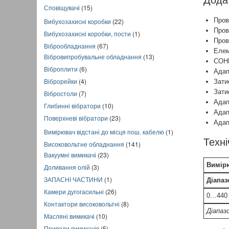
Дода
Сповіщувачі
(15)
Пров
Вибухозахисні коробки
(22)
Пров
Вибухозахисні коробки, пости
(1)
Пров
Віброобладнання
(67)
Елем
Вібровипробувальне обладнання
(13)
СОНЕ
Віброплити
(6)
Адап
Віброрейки
(4)
Зати
Зати
Вібростоли
(7)
Адап
Глибинні вібратори
(10)
Адап
Поверхневі вібратори
(23)
Адап
Вимірювач відстані до місця пош. кабелю
(1)
Техні
Високовольтне обладнання
(141)
Вакуумні вимикачі
(23)
Вимір
Доливання олій
(3)
ЗАПАСНІ ЧАСТИНИ
(1)
Діапаз
Камери дугогасильні
(26)
0…440
Контактори високовольтні
(8)
Діапаз
Масляні вимикачі
(10)
Приводи вимикачів
(5)