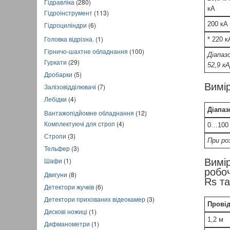
Гідравліка
(280)
кА
Гідроінструмент
(113)
200 кА .
Гідроциліндри
(6)
Головка відрізна.
(1)
* 220 к
Гірничо-шахтне обладнання
(100)
Діапазо
Гуркати
(29)
52,9 к
Дробарки
(5)
Вимі
Залізовідділювачі
(7)
Лебідки
(4)
Діапаз
Вантажопідйомне обладнання
(12)
Комплектуючі для строп
(4)
0…100
Стропи
(3)
При ро
Тельфер
(3)
Шафи
(1)
Вимі
робоч
Двигуни
(8)
Rs та
Детектори жучків
(6)
Детектори прихованих відеокамер
(3)
Прові
Дискові ножиці
(1)
1,2 м
Дифманометри
(1)