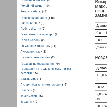
Вим
Релейний захист
(10)
макс
повн
Ремонт кабелю
(43)
зами
Газове обладнання
(148)
Азотні балони
(2)
Діапаз
Побутові котли
(5)
0,0 ...
Газопальникові пристрої
(2)
Гелієві балони
(2)
200 ..
Регулятори тиску газу
(34)
Діапаз
Лічильники газу
(2)
Розра
Вуглекислотні балони
(2)
Геодезичне обладнання
(70)
Діапаз
Георадари та геодезичні супутникові
системи
(25)
110,0 А
Дальноміри
(1)
A
Лазерні будівельники площин
(12)
200 A…
Нівеліри
(8)
2,00 кА
Тахеометри
(15)
кА
Теодоліти
(9)
20,0 кА