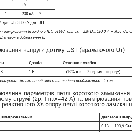
кА
.. *
200 кА ... *
А для Ul-n380 кА для Ul-l
н вимірювання Iк згідно з IEC 61557: для Un= 220 В…110,0 А ÷ 30,6 кА; дл
АДіапазон відображення Iк
рювання напруги дотику UST (вражаючого Uт)
он
Дозвіл
Основна похибка
 В
1 В
± (10% в.в. + 2 од. мл. розряду)
зрахунках Uт активний опір тіла людини приймається - 1 ком
рювання параметрів петлі короткого замикання
ому струмі (2p, Imax=42 A) та вимірювання пов
 реактивного Xs опору петлі короткого замикан
д вимірювальний
Діапазон вимір
0,13 ... 199,9 Ом