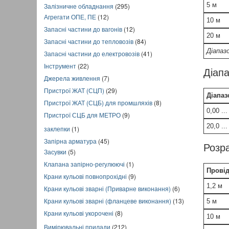
5 м
Залізничне обладнання
(295)
Агрегати ОПЕ, ПЕ
(12)
10 м
Запасні частини до вагонів
(12)
20 м
Запасні частини до тепловозів
(84)
Діапаз
Запасні частини до електровозів
(41)
Інструмент
(22)
Діапа
Джерела живлення
(7)
Пристрої ЖАТ (СЦП)
(29)
Діапаз
Пристрої ЖАТ (СЦБ) для промшляхів
(8)
0,00 ..
Пристрої СЦБ для МЕТРО
(9)
20,0 ..
заклепки
(1)
Запірна арматура
(45)
Розра
Засувки
(5)
Клапана запірно-регулюючі
(1)
Прові
Крани кульові повнопрохідні
(9)
1,2 м
Крани кульові зварні (Приварне виконання)
(6)
Крани кульові зварні (фланцеве виконання)
(13)
5 м
Крани кульові укорочені
(8)
10 м
Вимірювальні прилади
(212)