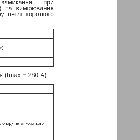
 замикання при
) та вимірювання
у петлі короткого
а
м)
к (Imax = 280 А)
 опору петлі короткого