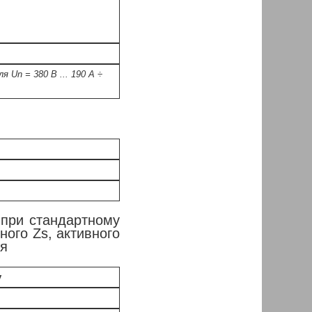
я Un = 380 В ... 190 А ÷
 при стандартному
ного Zs, активного
ня
у