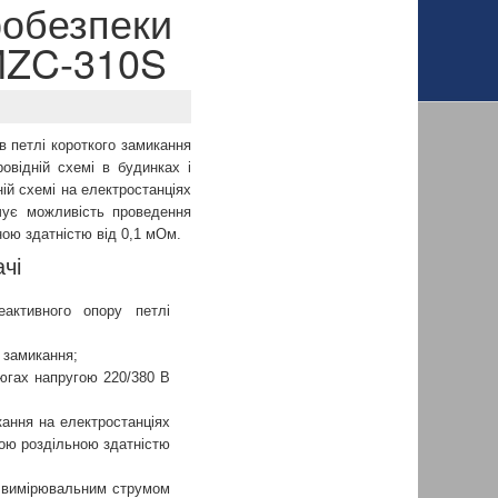
робезпеки
MZC-310S
 петлі короткого замикання
відній схемі в будинках і
ій схемі на електростанціях
чує можливість проведення
ною здатністю від 0,1 мОм.
ачі
еактивного опору петлі
 замикання;
югах напругою 220/380 В
кання на електростанціях
ою роздільною здатністю
ь вимірювальним струмом