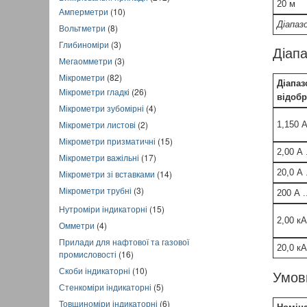
20 м
Амперметри
(10)
Діапазо
Вольтметри
(8)
Глибиноміри
(3)
Діапа
Мегаомметри
(3)
Мікрометри
(82)
Діапаз
Мікрометри гладкі
(26)
відоб
Мікрометри зубомірні
(4)
Мікрометри листові
(2)
1,150 А
Мікрометри призматичні
(15)
2,00 А 
Мікрометри важільні
(17)
20,0 А 
Мікрометри зі вставками
(14)
Мікрометри трубні
(3)
200 А .
Нутроміри індикаторні
(15)
2,00 кА
Омметри
(4)
Прилади для нафтової та газової
20,0 кА
промисловості
(16)
Скоби індикаторні
(10)
Умов
Стенкоміри індикаторні
(5)
Товщиноміри індикаторні
(6)