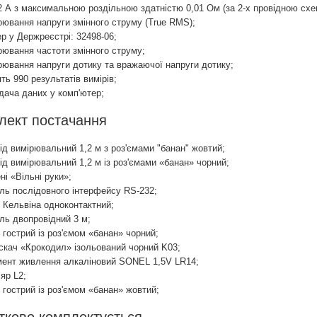
2 А з максимальною роздільною здатністю 0,01 Ом (за 2-х провідною схе
рювання напруги змінного струму (True RMS);
р у Держреєстрі: 32498-06;
рювання частоти змінного струму;
рювання напруги дотику та вражаючої напруги дотику;
ть 990 результатів вимірів;
дача даних у комп'ютер;
лект постачання
ід вимірювальний 1,2 м з роз'ємами "банан" жовтий;
ід вимірювальний 1,2 м із роз'ємами «банан» чорний;
ні «Вільні руки»;
ль послідовного інтерфейсу RS-232;
 Кельвіна одноконтактний;
ль двопровідний 3 м;
 гострий із роз'ємом «банан» чорний;
скач «Крокодил» ізольований чорний K03;
ент живлення алкаліновий SONEL 1,5V LR14;
яр L2;
 гострий із роз'ємом «банан» жовтий;