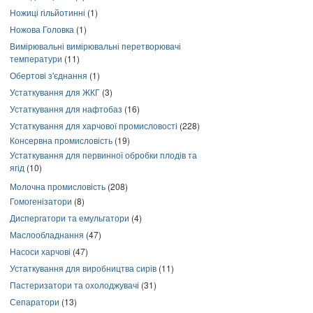
Ножиці гільйотинні
(1)
Ножова Головка
(1)
Вимірювальні вимірювальні перетворювачі
температури
(11)
Обертові з'єднання
(1)
Устаткування для ЖКГ
(3)
Устаткування для нафтобаз
(16)
Устаткування для харчової промисловості
(228)
Консервна промисловість
(19)
Устаткування для первинної обробки плодів та
ягід
(10)
Молочна промисловість
(208)
Гомогенізатори
(8)
Диспергатори та емульгатори
(4)
Маслообладнання
(47)
Насоси харчові
(47)
Устаткування для виробництва сирів
(11)
Пастеризатори та охолоджувачі
(31)
Сепаратори
(13)