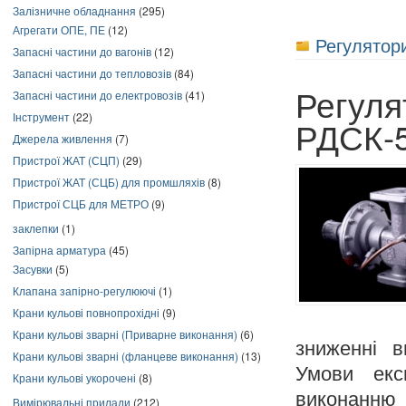
Залізничне обладнання
(295)
Агрегати ОПЕ, ПЕ
(12)
Регулятори
Запасні частини до вагонів
(12)
Запасні частини до тепловозів
(84)
Регуля
Запасні частини до електровозів
(41)
Інструмент
(22)
РДСК-
Джерела живлення
(7)
Пристрої ЖАТ (СЦП)
(29)
Пристрої ЖАТ (СЦБ) для промшляхів
(8)
Пристрої СЦБ для МЕТРО
(9)
заклепки
(1)
Запірна арматура
(45)
Засувки
(5)
Клапана запірно-регулюючі
(1)
Крани кульові повнопрохідні
(9)
Крани кульові зварні (Приварне виконання)
(6)
зниженні в
Крани кульові зварні (фланцеве виконання)
(13)
Умови експ
Крани кульові укорочені
(8)
виконанн
Вимірювальні прилади
(212)