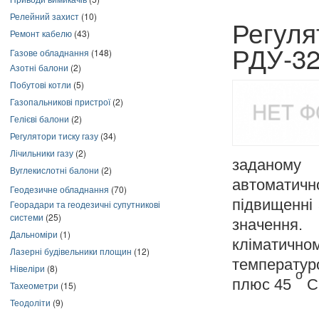
Релейний захист
(10)
Регуля
Ремонт кабелю
(43)
РДУ-32
Газове обладнання
(148)
Азотні балони
(2)
Побутові котли
(5)
Газопальникові пристрої
(2)
Гелієві балони
(2)
Регулятори тиску газу
(34)
Лічильники газу
(2)
заданому 
Вуглекислотні балони
(2)
автоматич
Геодезичне обладнання
(70)
підвищенні 
Георадари та геодезичні супутникові
системи
(25)
значення.
Дальноміри
(1)
кліматич
Лазерні будівельники площин
(12)
температу
Нівеліри
(8)
o
плюс 45
С
Тахеометри
(15)
Теодоліти
(9)