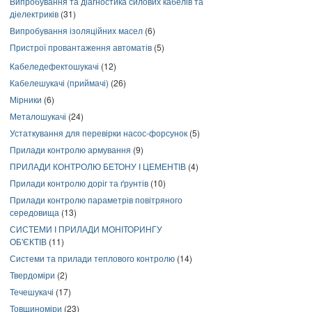
Випробування та діагностика силових кабелів та
діелектриків
(31)
Випробування ізоляційних масел
(6)
Пристрої провантаження автоматів
(5)
Кабеледефектошукачі
(12)
Кабелешукачі (приймачі)
(26)
Мірники
(6)
Металошукачі
(24)
Устаткування для перевірки насос-форсунок
(5)
Прилади контролю армування
(9)
ПРИЛАДИ КОНТРОЛЮ БЕТОНУ І ЦЕМЕНТІВ
(4)
Прилади контролю доріг та ґрунтів
(10)
Прилади контролю параметрів повітряного
середовища
(13)
СИСТЕМИ І ПРИЛАДИ МОНІТОРИНГУ
ОБ'ЄКТІВ
(11)
Системи та прилади теплового контролю
(14)
Твердоміри
(2)
Течешукачі
(17)
Товщиноміри
(23)