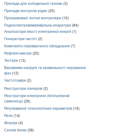
Прилади для холодильної техніки
(3)
Прилади контролю рідин
(25)
Програмовані логічні контролери
(15)
Радіоелектровимірювальна апаратура
(84)
Аналізатори якості електричної енергії
(1)
Генератори частот
(2)
Комплекти перевірочного обладнання
(7)
Рефлектометри
(20)
Тестери
(13)
Вказівники напруги та правильності чергування
фаз
(12)
Частотоміри
(2)
Реєстратори паперові
(2)
Реєстратори електронні (безпаперові
самописці)
(26)
Регулювання технологічних параметрів
(16)
Реле
(14)
Фільтри
(4)
Силові блоки
(38)