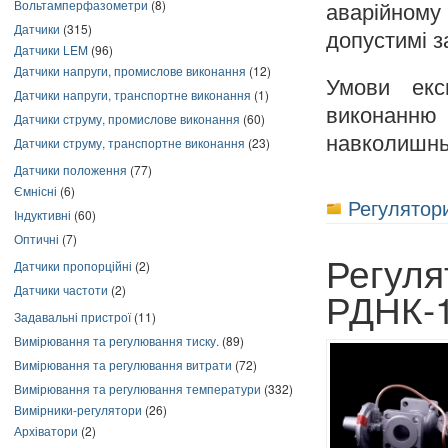
Вольтамперфазометри
(8)
аварійному
Датчики
(315)
допустимі з
Датчики LEM
(96)
Датчики напруги, промислове виконання
(12)
Умови експ
Датчики напруги, транспортне виконання
(1)
виконанн
Датчики струму, промислове виконання
(60)
навколишнь
Датчики струму, транспортне виконання
(23)
Датчики положення
(77)
Ємнісні
(6)
Регулятори
Індуктивні
(60)
Оптичні
(7)
Регуля
Датчики пропорційні
(2)
Датчики частоти
(2)
РДНК-
Задавальні пристрої
(11)
Вимірювання та регулювання тиску.
(89)
Вимірювання та регулювання витрати
(72)
Вимірювання та регулювання температури
(332)
Вимірники-регулятори
(26)
Архіватори
(2)