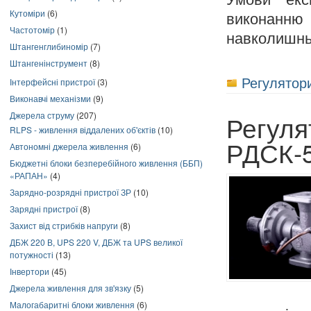
Кутоміри
(6)
виконанн
Частотомір
(1)
навколишнь
Штангенглибиномір
(7)
Штангенінструмент
(8)
Регулятори
Інтерфейсні пристрої
(3)
Виконавчі механізми
(9)
Джерела струму
(207)
Регуля
RLPS - живлення віддалених об'єктів
(10)
РДСК-
Автономні джерела живлення
(6)
Бюджетні блоки безперебійного живлення (ББП)
«РАПАН»
(4)
Зарядно-розрядні пристрої ЗР
(10)
Зарядні пристрої
(8)
Захист від стрибків напруги
(8)
ДБЖ 220 В, UPS 220 V, ДБЖ та UPS великої
потужності
(13)
Інвертори
(45)
Джерела живлення для зв'язку
(5)
Малогабаритні блоки живлення
(6)