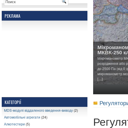
РЕКЛАМА
Мікроманом
МКВК-250 кл
Мікроманометр МК
розрідження або рі
до 2500 Па (від 0 
мікроманометр мож
[…]
1
2
3
4
5
Регулятори
КАТЕГОРІЇ
MDS-модулі віддаленого введення-виводу
(2)
Регуля
Автомобільні агрегати
(24)
Алкотестери
(5)