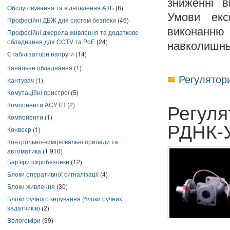
зниженні в
Обслуговування та відновлення АКБ
(8)
Умови експ
Професійні ДБЖ для систем безпеки
(46)
виконанн
Професійні джерела живлення та додаткове
обладнання для CCTV та PoE
(24)
навколишнь
Стабілізатори напруги
(14)
Канальне обладнання
(1)
Регулятори
Кантувач
(1)
Комутаційні пристрої
(5)
Регуля
Компоненти АСУТП
(2)
Компоненти
(1)
РДНК-
Конвеєр
(1)
Контрольно-вимірювальні прилади та
автоматика
(1 910)
Бар'єри іскробезпеки
(12)
Блоки оперативної сигналізації
(4)
Блоки живлення
(30)
Блоки ручного керування (блоки ручних
задатчиків)
(2)
Вологоміри
(39)