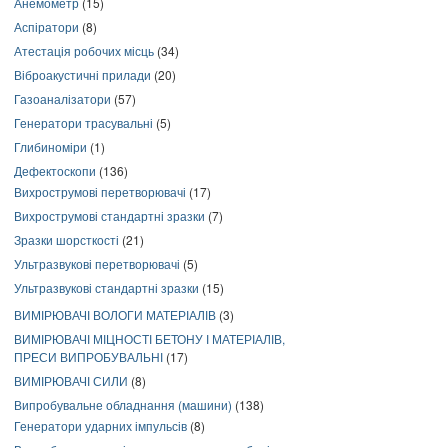
Анемометр
(15)
Аспіратори
(8)
Атестація робочих місць
(34)
Віброакустичні прилади
(20)
Газоаналізатори
(57)
Генератори трасувальні
(5)
Глибиноміри
(1)
Дефектоскопи
(136)
Вихрострумові перетворювачі
(17)
Вихрострумові стандартні зразки
(7)
Зразки шорсткості
(21)
Ультразвукові перетворювачі
(5)
Ультразвукові стандартні зразки
(15)
ВИМІРЮВАЧІ ВОЛОГИ МАТЕРІАЛІВ
(3)
ВИМІРЮВАЧІ МІЦНОСТІ БЕТОНУ І МАТЕРІАЛІВ,
ПРЕСИ ВИПРОБУВАЛЬНІ
(17)
ВИМІРЮВАЧІ СИЛИ
(8)
Випробувальне обладнання (машини)
(138)
Генератори ударних імпульсів
(8)