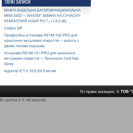
СВІЖІ ЗАПИСИ
МУФТА КАБЕЛЬНА БАГАТОФУНКЦІОНАЛЬНА
МКМ-2002 — АНАЛОГ ЗАМІНА НА СУЧАСНУ:
РЕМОНТНИЙ НАБІР РН-7+ (1-6,3 кВ)
Сифон SIP
Професійна установка REYM-102-PRO для
нанесення металевих покриттів — робота з
двома типами порошків.
Установка REYM-101-PRO для нанесення
металевих покриттів — Технологія Cold Gas
Spray
Індуктор ІСТ-0,16\0,25І 9 витків
Усі права захищені. ©
ТОВ 
81 queries in 0,163 seconds.