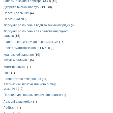
Запально-захисні пристрої (ЗЗП)
(10)
Джерела високої напруги (ІВН)
(3)
Пелетні пальники
(4)
Пелетні котли
(9)
Форсунки розпилення води та технічних рідин
(9)
Форсунки розпилення та спалювання рідкого
палива
(18)
Шафи та щити керування пальниками
(16)
Електромагнітні клапани ЕМКГ8
(9)
Кранове обладнання
(10)
Котушки гальмівні
(5)
Кромкорошувач
(1)
лінія
(7)
Лабораторне обладнання
(34)
Автоматичні піпетки змінного об'єму
механічні
(19)
Прилади для паразитологічного аналізу
(1)
Лазерні дальноміри
(1)
Лебідки
(11)