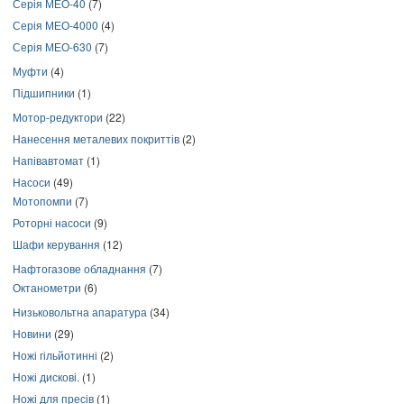
Серія МЕО-40
(7)
Серія МЕО-4000
(4)
Серія МЕО-630
(7)
Муфти
(4)
Підшипники
(1)
Мотор-редуктори
(22)
Нанесення металевих покриттів
(2)
Напівавтомат
(1)
Насоси
(49)
Мотопомпи
(7)
Роторні насоси
(9)
Шафи керування
(12)
Нафтогазове обладнання
(7)
Октанометри
(6)
Низьковольтна апаратура
(34)
Новини
(29)
Ножі гільйотинні
(2)
Ножі дискові.
(1)
Ножі для пресів
(1)