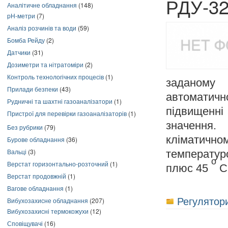
РДУ-32
Аналітичне обладнання
(148)
pH-метри
(7)
Аналіз розчинів та води
(59)
Бомба Рейду
(2)
Датчики
(31)
Дозиметри та нітратоміри
(2)
Контроль технологічних процесів
(1)
заданому 
Прилади безпеки
(43)
автоматич
Рудничні та шахтні газоаналізатори
(1)
підвищенні 
Пристрої для перевірки газоаналізаторів
(1)
значення.
Без рубрики
(79)
кліматич
Бурове обладнання
(36)
Вальці
(3)
температу
o
Верстат горизонтально-розточний
(1)
плюс 45
С
Верстат продовжній
(1)
Вагове обладнання
(1)
Регулятори
Вибухозахисне обладнання
(207)
Вибухозахисні термокожухи
(12)
Сповіщувачі
(16)