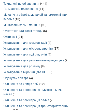
Технологічне обладнання
(441)
Гальванічне обладнання
(14)
Механічна обробка деталей та гумотехнічних
виробів
(10)
Мішкозашивальні машини
(98)
Обкаточно-гальмівні стенди
(5)
Обігрівачі
(24)
Устаткування для гомогенізації
(4)
Устаткування для мікроелектроніки
(37)
Устаткування для підігріву олій
(4)
Устаткування для ремонту електродвигунів
(9)
Устаткування для розливу
(9)
Устаткування виробництва ПЕТ
(5)
Осушувач повітря
(4)
Очищення всіх видів олій
(12)
Очищення та регенерація індустріальних
масел
(6)
Очищення та регенерація палив
(7)
Очищення та регенерація трансформаторних