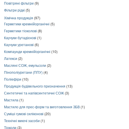
Повітряні фільтри
(9)
Фільтри рідкі
(5)
Хімічна продукція
(97)
Герметики кремнійорганічні
(5)
Герметики тіоколові
(8)
Каучуки бутадієнові
(1)
Каучуки уретанові
(6)
Компаунди кремнійорганічні
(10)
Латекси
(2)
Масляні СОЖ, емульсоли
(2)
Пінополіуретани (ППУ)
(4)
Поліефіри
(10)
Продукція будівельного призначення
(13)
Синтетичні та напівсинтетичні СОЖ
(3)
Мастила
(1)
Мастило для прес-форм та виготовлення ЗБВ
(1)
Суміші гумові силіконові
(20)
Технічні миючі засоби
(1)
Тіоколи
(3)