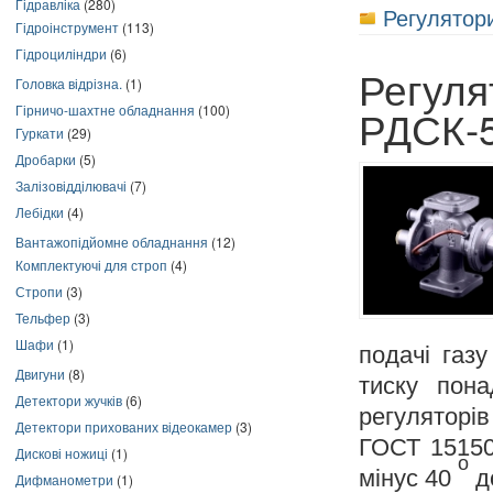
Гідравліка
(280)
Регулятори
Гідроінструмент
(113)
Гідроциліндри
(6)
Регуля
Головка відрізна.
(1)
РДСК-
Гірничо-шахтне обладнання
(100)
Гуркати
(29)
Дробарки
(5)
Залізовідділювачі
(7)
Лебідки
(4)
Вантажопідйомне обладнання
(12)
Комплектуючі для строп
(4)
Стропи
(3)
Тельфер
(3)
Шафи
(1)
подачі газ
Двигуни
(8)
тиску пона
Детектори жучків
(6)
регуляторі
Детектори прихованих відеокамер
(3)
ГОСТ 15150
Дискові ножиці
(1)
o
мінус 40
д
Дифманометри
(1)