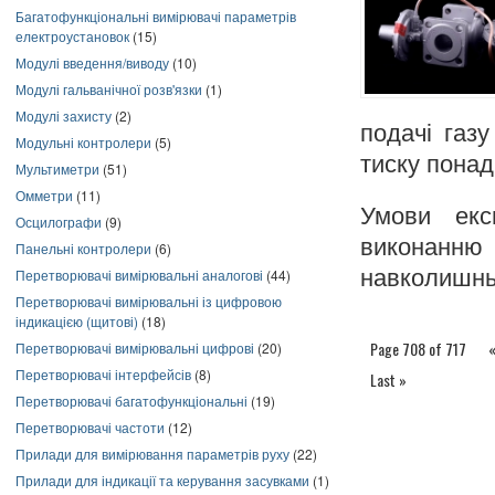
Багатофункціональні вимірювачі параметрів
електроустановок
(15)
Модулі введення/виводу
(10)
Модулі гальванічної розв'язки
(1)
Модулі захисту
(2)
подачі газ
Модульні контролери
(5)
тиску понад
Мультиметри
(51)
Омметри
(11)
Умови експ
Осцилографи
(9)
виконанн
Панельні контролери
(6)
навколишнь
Перетворювачі вимірювальні аналогові
(44)
Перетворювачі вимірювальні із цифровою
індикацією (щитові)
(18)
Page 708 of 717
«
Перетворювачі вимірювальні цифрові
(20)
Перетворювачі інтерфейсів
(8)
Last »
Перетворювачі багатофункціональні
(19)
Перетворювачі частоти
(12)
Прилади для вимірювання параметрів руху
(22)
Прилади для індикації та керування засувками
(1)