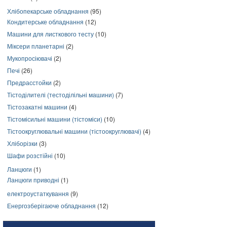
Хлібопекарське обладнання
(95)
Кондитерське обладнання
(12)
Машини для листкового тесту
(10)
Міксери планетарні
(2)
Мукопросіювачі
(2)
Печі
(26)
Предрасстойки
(2)
Тістоділителі (тестоділільні машини)
(7)
Тістозакатні машини
(4)
Тістомісильні машини (тістоміси)
(10)
Тістоокруглювальні машини (тістоокруглювачі)
(4)
Хліборізки
(3)
Шафи розстійні
(10)
Ланцюги
(1)
Ланцюги приводні
(1)
електроустаткування
(9)
Енергозберігаюче обладнання
(12)