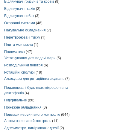
Відлякувачі гризунів та кротів
(9)
Відлякувачі птахів
(2)
Відлякувачі собак
(3)
Охоронні системи
(48)
Пакувальне обладнання
(7)
Перетворювачі тиску
(1)
Плита монтажна
(1)
Пневматика
(47)
Устаткування для подачі пари
(5)
Розподільники повітря
(6)
Ротаційні сполуки
(18)
Аксесуари для ротаційних з'єднань
(7)
Подавлювачі будь-яких мікрофонів та
диктофонів
(4)
Підігрівальне
(20)
Пожежне обладнання
(3)
Прилади неруйнівного контролю
(644)
Автоматизований контроль
(11)
Адгезиметри, вимірювачі адгезії
(2)