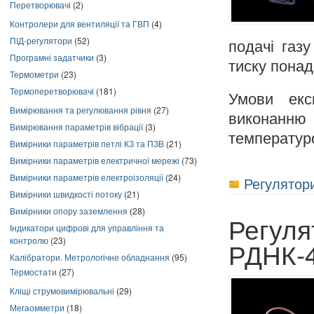
Перетворювачі
(2)
Контролери для вентиляції та ГВП
(4)
ПІД-регулятори
(52)
подачі газ
Програмні задатчики
(3)
тиску понад
Термометри
(23)
Термоперетворювачі
(181)
Умови експ
Вимірювання та регулювання рівня
(27)
виконанн
Вимірювання параметрів вібрації
(3)
температу
Вимірники параметрів петлі КЗ та ПЗВ
(21)
Вимірники параметрів електричної мережі
(73)
Вимірники параметрів електроізоляції
(24)
Регулятори
Вимірники швидкості потоку
(21)
Вимірники опору заземлення
(28)
Регуля
Індикатори цифрові для управління та
контролю
(23)
РДНК-
Калібратори. Метрологічне обладнання
(95)
Термостати
(27)
Кліщі струмовимірювальні
(29)
Мегаомметри
(18)