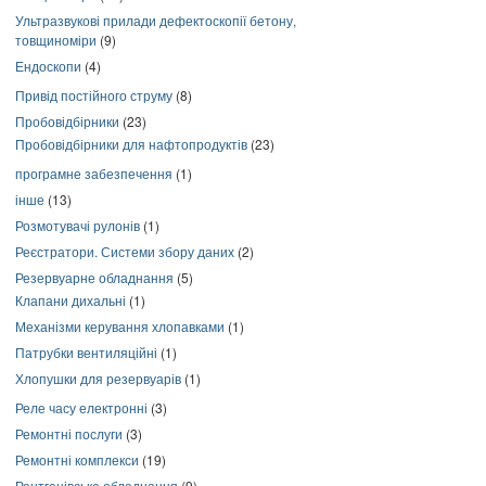
Ультразвукові прилади дефектоскопії бетону,
товщиноміри
(9)
Ендоскопи
(4)
Привід постійного струму
(8)
Пробовідбірники
(23)
Пробовідбірники для нафтопродуктів
(23)
програмне забезпечення
(1)
інше
(13)
Розмотувачі рулонів
(1)
Реєстратори. Системи збору даних
(2)
Резервуарне обладнання
(5)
Клапани дихальні
(1)
Механізми керування хлопавками
(1)
Патрубки вентиляційні
(1)
Хлопушки для резервуарів
(1)
Реле часу електронні
(3)
Ремонтні послуги
(3)
Ремонтні комплекси
(19)
Рентгенівське обладнання
(9)