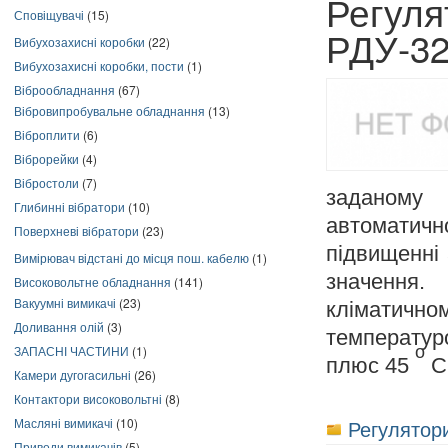
Регуля
Сповіщувачі
(15)
РДУ-32
Вибухозахисні коробки
(22)
Вибухозахисні коробки, пости
(1)
Віброобладнання
(67)
Вібровипробувальне обладнання
(13)
Віброплити
(6)
Віброрейки
(4)
Вібростоли
(7)
заданому 
Глибинні вібратори
(10)
автоматич
Поверхневі вібратори
(23)
підвищенні 
Вимірювач відстані до місця пош. кабелю
(1)
значення.
Високовольтне обладнання
(141)
Вакуумні вимикачі
(23)
кліматич
Доливання олій
(3)
температу
o
ЗАПАСНІ ЧАСТИНИ
(1)
плюс 45
С
Камери дугогасильні
(26)
Контактори високовольтні
(8)
Масляні вимикачі
(10)
Регулятори
Приводи вимикачів
(5)