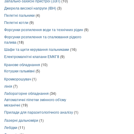
Запально-захисні пристрої (ЗЗП)
(10)
Джерела високої напруги (ІВН)
(3)
Пелетні пальники
(4)
Пелетні котли
(9)
Форсунки розпилення води та технічних рідин
(9)
Форсунки розпилення та спалювання рідкого
палива
(18)
Шафи та щити керування пальниками
(16)
Електромагнітні клапани ЕМКГ8
(9)
Кранове обладнання
(10)
Котушки гальмівні
(5)
Кромкорошувач
(1)
лінія
(7)
Лабораторне обладнання
(34)
Автоматичні піпетки змінного об'єму
механічні
(19)
Прилади для паразитологічного аналізу
(1)
Лазерні дальноміри
(1)
Лебідки
(11)