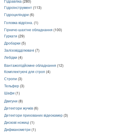
Гідравліка
(280)
Гідроінструмент
(113)
Гідроциліндри
(6)
Головка відрізна.
(1)
Гірничо-шахтне обладнання
(100)
Гуркати
(29)
Дробарки
(5)
Залізовідділювачі
(7)
Лебідки
(4)
Вантажопідйомне обладнання
(12)
Комплектуючі для строп
(4)
Стропи
(3)
Тельфер
(3)
Шафи
(1)
Двигуни
(8)
Детектори жучків
(6)
Детектори прихованих відеокамер
(3)
Дискові ножиці
(1)
Дифманометри
(1)