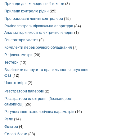
Прилади для холодильної техніки
(3)
Прилади контролю рідин
(25)
Програмовані логічні контролери
(15)
Радіоелектровимірювальна апаратура
(84)
Аналізатори якості електричної енергії
(1)
Генератори частот
(2)
Комплекти перевірочного обладнання
(7)
Рефлектометри
(20)
Тестери
(13)
Вказівники напруги та правильності чергування
фаз
(12)
Частотоміри
(2)
Реєстратори паперові
(2)
Реєстратори електронні (безпаперові
самописці)
(26)
Регулювання технологічних параметрів
(16)
Реле
(14)
Фільтри
(4)
Силові блоки
(38)