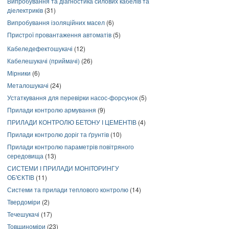
Випробування та діагностика силових кабелів та
діелектриків
(31)
Випробування ізоляційних масел
(6)
Пристрої провантаження автоматів
(5)
Кабеледефектошукачі
(12)
Кабелешукачі (приймачі)
(26)
Мірники
(6)
Металошукачі
(24)
Устаткування для перевірки насос-форсунок
(5)
Прилади контролю армування
(9)
ПРИЛАДИ КОНТРОЛЮ БЕТОНУ І ЦЕМЕНТІВ
(4)
Прилади контролю доріг та ґрунтів
(10)
Прилади контролю параметрів повітряного
середовища
(13)
СИСТЕМИ І ПРИЛАДИ МОНІТОРИНГУ
ОБ'ЄКТІВ
(11)
Системи та прилади теплового контролю
(14)
Твердоміри
(2)
Течешукачі
(17)
Товщиноміри
(23)