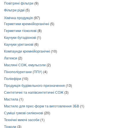
Повітряні фільтри
(9)
Фільтри рідкі
(5)
Хімічна продукція
(97)
Герметики кремнійорганічні
(5)
Герметики тіоколові
(8)
Каучуки бутадієнові
(1)
Каучуки уретанові
(6)
Компаунди кремнійорганічні
(10)
Латекси
(2)
Масляні СОЖ, емульсоли
(2)
Пінополіуретани (ППУ)
(4)
Поліефіри
(10)
Продукція будівельного призначення
(13)
Синтетичні та напівсинтетичні СОЖ
(3)
Мастила
(1)
Мастило для прес-форм та виготовлення ЗБВ
(1)
Суміші гумові силіконові
(20)
Технічні миючі засоби
(1)
Тіоколи
(3)