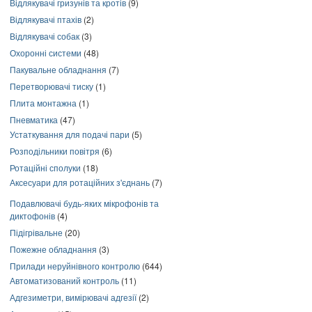
Відлякувачі гризунів та кротів
(9)
Відлякувачі птахів
(2)
Відлякувачі собак
(3)
Охоронні системи
(48)
Пакувальне обладнання
(7)
Перетворювачі тиску
(1)
Плита монтажна
(1)
Пневматика
(47)
Устаткування для подачі пари
(5)
Розподільники повітря
(6)
Ротаційні сполуки
(18)
Аксесуари для ротаційних з'єднань
(7)
Подавлювачі будь-яких мікрофонів та
диктофонів
(4)
Підігрівальне
(20)
Пожежне обладнання
(3)
Прилади неруйнівного контролю
(644)
Автоматизований контроль
(11)
Адгезиметри, вимірювачі адгезії
(2)