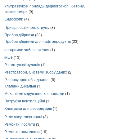
Ультразвукові прилади дефектоскопії бетону,
товщиноміри
(9)
Ендоскопи
(4)
Привід постійного струму
(8)
Пробовідбірники
(23)
Пробовідбірники для нафтопродуктів
(23)
програмне забезпечення
(1)
інше
(13)
Розмотувачі рулонів
(1)
Реєстратори. Системи збору даних
(2)
Резервуарне обладнання
(5)
Клапани дихальні
(1)
Механізми керування хлопавками
(1)
Патрубки вентиляційні
(1)
Хлопушки для резервуарів
(1)
Реле часу електронні
(3)
Ремонтні послуги
(3)
Ремонтні комплекси
(19)
Рентгенівське обладнання
(9)