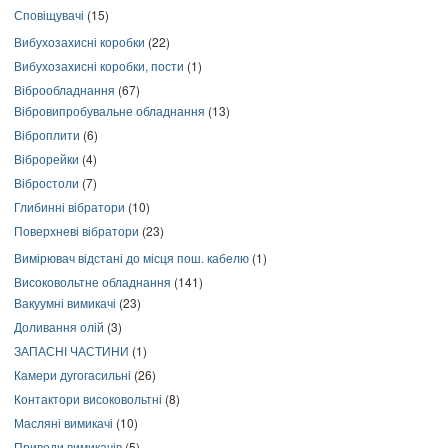
Сповіщувачі
(15)
Вибухозахисні коробки
(22)
Вибухозахисні коробки, пости
(1)
Віброобладнання
(67)
Вібровипробувальне обладнання
(13)
Віброплити
(6)
Віброрейки
(4)
Вібростоли
(7)
Глибинні вібратори
(10)
Поверхневі вібратори
(23)
Вимірювач відстані до місця пош. кабелю
(1)
Високовольтне обладнання
(141)
Вакуумні вимикачі
(23)
Доливання олій
(3)
ЗАПАСНІ ЧАСТИНИ
(1)
Камери дугогасильні
(26)
Контактори високовольтні
(8)
Масляні вимикачі
(10)
Приводи вимикачів
(5)