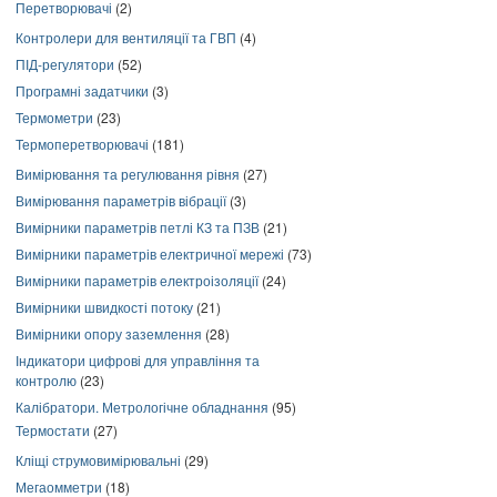
Перетворювачі
(2)
Контролери для вентиляції та ГВП
(4)
ПІД-регулятори
(52)
Програмні задатчики
(3)
Термометри
(23)
Термоперетворювачі
(181)
Вимірювання та регулювання рівня
(27)
Вимірювання параметрів вібрації
(3)
Вимірники параметрів петлі КЗ та ПЗВ
(21)
Вимірники параметрів електричної мережі
(73)
Вимірники параметрів електроізоляції
(24)
Вимірники швидкості потоку
(21)
Вимірники опору заземлення
(28)
Індикатори цифрові для управління та
контролю
(23)
Калібратори. Метрологічне обладнання
(95)
Термостати
(27)
Кліщі струмовимірювальні
(29)
Мегаомметри
(18)