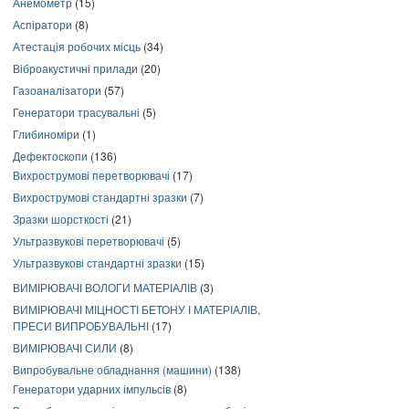
Анемометр
(15)
Аспіратори
(8)
Атестація робочих місць
(34)
Віброакустичні прилади
(20)
Газоаналізатори
(57)
Генератори трасувальні
(5)
Глибиноміри
(1)
Дефектоскопи
(136)
Вихрострумові перетворювачі
(17)
Вихрострумові стандартні зразки
(7)
Зразки шорсткості
(21)
Ультразвукові перетворювачі
(5)
Ультразвукові стандартні зразки
(15)
ВИМІРЮВАЧІ ВОЛОГИ МАТЕРІАЛІВ
(3)
ВИМІРЮВАЧІ МІЦНОСТІ БЕТОНУ І МАТЕРІАЛІВ,
ПРЕСИ ВИПРОБУВАЛЬНІ
(17)
ВИМІРЮВАЧІ СИЛИ
(8)
Випробувальне обладнання (машини)
(138)
Генератори ударних імпульсів
(8)