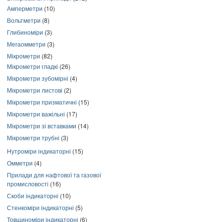
Амперметри
(10)
Вольтметри
(8)
Глибиноміри
(3)
Мегаомметри
(3)
Мікрометри
(82)
Мікрометри гладкі
(26)
Мікрометри зубомірні
(4)
Мікрометри листові
(2)
Мікрометри призматичні
(15)
Мікрометри важільні
(17)
Мікрометри зі вставками
(14)
Мікрометри трубні
(3)
Нутроміри індикаторні
(15)
Омметри
(4)
Прилади для нафтової та газової
промисловості
(16)
Скоби індикаторні
(10)
Стенкоміри індикаторні
(5)
Товщиноміри індикаторні
(6)