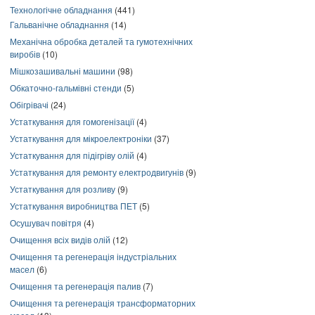
Технологічне обладнання
(441)
Гальванічне обладнання
(14)
Механічна обробка деталей та гумотехнічних
виробів
(10)
Мішкозашивальні машини
(98)
Обкаточно-гальмівні стенди
(5)
Обігрівачі
(24)
Устаткування для гомогенізації
(4)
Устаткування для мікроелектроніки
(37)
Устаткування для підігріву олій
(4)
Устаткування для ремонту електродвигунів
(9)
Устаткування для розливу
(9)
Устаткування виробництва ПЕТ
(5)
Осушувач повітря
(4)
Очищення всіх видів олій
(12)
Очищення та регенерація індустріальних
масел
(6)
Очищення та регенерація палив
(7)
Очищення та регенерація трансформаторних