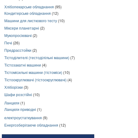
Хлібопекарське обладнання
(95)
Кондитерське обладнання
(12)
Машини для листкового тесту
(10)
Міксери планетарні
(2)
Мукопросіювачі
(2)
Печі
(26)
Предрасстойки
(2)
Тістоділителі (тестоділільні машини)
(7)
Тістозакатні машини
(4)
Тістомісильні машини (тістоміси)
(10)
Тістоокруглювачі (тістоокруглювачі)
(4)
Хліборізки
(3)
Шафи розстійні
(10)
Ланцюги
(1)
Ланцюги приводні
(1)
електроустаткування
(9)
Енергозберігаюче обладнання
(12)