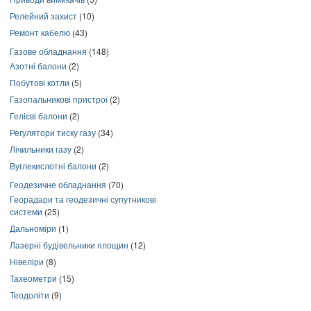
Релейний захист
(10)
Ремонт кабелю
(43)
Газове обладнання
(148)
Азотні балони
(2)
Побутові котли
(5)
Газопальникові пристрої
(2)
Гелієві балони
(2)
Регулятори тиску газу
(34)
Лічильники газу
(2)
Вуглекислотні балони
(2)
Геодезичне обладнання
(70)
Георадари та геодезичні супутникові
системи
(25)
Дальноміри
(1)
Лазерні будівельники площин
(12)
Нівеліри
(8)
Тахеометри
(15)
Теодоліти
(9)