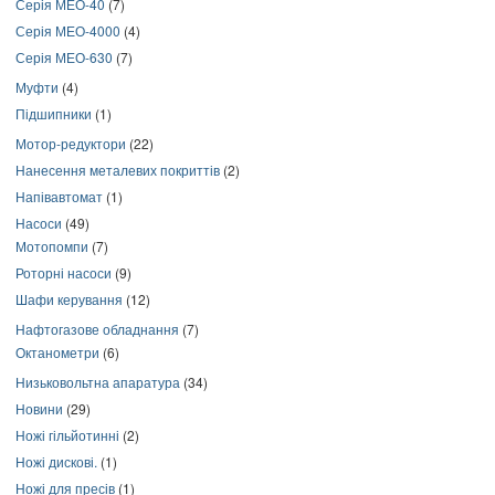
Серія МЕО-40
(7)
Серія МЕО-4000
(4)
Серія МЕО-630
(7)
Муфти
(4)
Підшипники
(1)
Мотор-редуктори
(22)
Нанесення металевих покриттів
(2)
Напівавтомат
(1)
Насоси
(49)
Мотопомпи
(7)
Роторні насоси
(9)
Шафи керування
(12)
Нафтогазове обладнання
(7)
Октанометри
(6)
Низьковольтна апаратура
(34)
Новини
(29)
Ножі гільйотинні
(2)
Ножі дискові.
(1)
Ножі для пресів
(1)