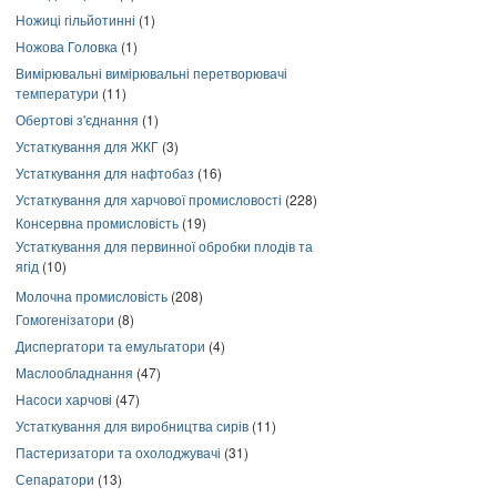
Ножиці гільйотинні
(1)
Ножова Головка
(1)
Вимірювальні вимірювальні перетворювачі
температури
(11)
Обертові з'єднання
(1)
Устаткування для ЖКГ
(3)
Устаткування для нафтобаз
(16)
Устаткування для харчової промисловості
(228)
Консервна промисловість
(19)
Устаткування для первинної обробки плодів та
ягід
(10)
Молочна промисловість
(208)
Гомогенізатори
(8)
Диспергатори та емульгатори
(4)
Маслообладнання
(47)
Насоси харчові
(47)
Устаткування для виробництва сирів
(11)
Пастеризатори та охолоджувачі
(31)
Сепаратори
(13)