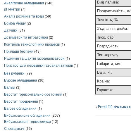
Вид палива:
Аналітичне обладнання
(148)
pH-метри
(7)
Продуктивність, л/
Аналіз розчинів та води
(59)
Точність, %:
Бомба Рейду
(2)
З'єднання, дюйм:
Датчики
(31)
Дозиметри та нітратоміри
(2)
Тиск, бар:
Контроль технологічних процесів
(1)
Розрядність:
Прилади безпеки
(43)
Тип корпусу:
Рудничні та шахтні газоаналізатори
(1)
Габарити, мм:
Пристрої для перевірки газоаналізаторів
(1)
Вага, кг:
Без рубрики
(79)
Бурове обладнання
(36)
Країна:
Вальці
(3)
Гарантія:
Верстат горизонтально-розточний
(1)
Верстат продовжній
(1)
«
Petroll 110 лічильник
Вагове обладнання
(1)
Вибухозахисне обладнання
(207)
Вибухозахисні термокожухи
(12)
Сповіщувачі
(16)