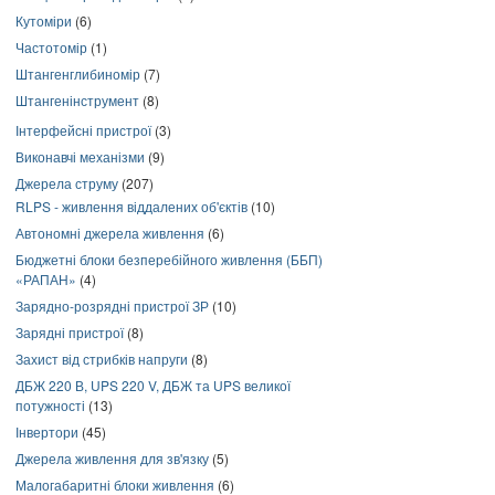
Кутоміри
(6)
Частотомір
(1)
Штангенглибиномір
(7)
Штангенінструмент
(8)
Інтерфейсні пристрої
(3)
Виконавчі механізми
(9)
Джерела струму
(207)
RLPS - живлення віддалених об'єктів
(10)
Автономні джерела живлення
(6)
Бюджетні блоки безперебійного живлення (ББП)
«РАПАН»
(4)
Зарядно-розрядні пристрої ЗР
(10)
Зарядні пристрої
(8)
Захист від стрибків напруги
(8)
ДБЖ 220 В, UPS 220 V, ДБЖ та UPS великої
потужності
(13)
Інвертори
(45)
Джерела живлення для зв'язку
(5)
Малогабаритні блоки живлення
(6)