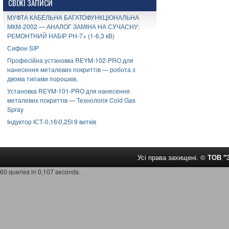
СВІЖІ ЗАПИСИ
МУФТА КАБЕЛЬНА БАГАТОФУНКЦІОНАЛЬНА
МКМ-2002 — АНАЛОГ ЗАМІНА НА СУЧАСНУ:
РЕМОНТНИЙ НАБІР РН-7+ (1-6,3 кВ)
Сифон SIP
Професійна установка REYM-102-PRO для
нанесення металевих покриттів — робота з
двома типами порошків.
Установка REYM-101-PRO для нанесення
металевих покриттів — Технологія Cold Gas
Spray
Індуктор ІСТ-0,16\0,25І 9 витків
Усі права захищені. ©
ТОВ 
60 queries in 0,107 seconds.