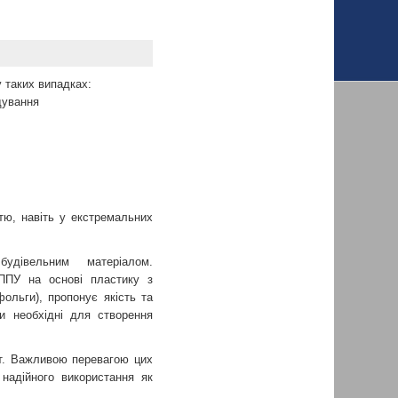
таких випадках:
дування
стю, навіть у екстремальних
дівельним матеріалом.
ППУ на основі пластику з
ольги), пропонує якість та
ви необхідні для створення
т. Важливою перевагою цих
надійного використання як