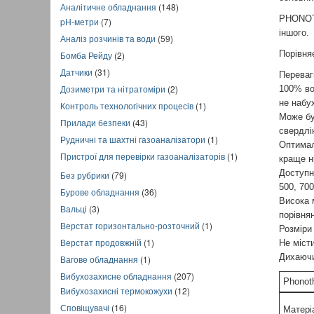
Аналітичне обладнання
(148)
PHONOT
pH-метри
(7)
іншого.
Аналіз розчинів та води
(59)
Порівня
Бомба Рейду
(2)
Датчики
(31)
Перева
Дозиметри та нітратоміри
(2)
100% во
не набух
Контроль технологічних процесів
(1)
Може бу
Прилади безпеки
(43)
свердлі
Рудничні та шахтні газоаналізатори
(1)
Оптимал
Пристрої для перевірки газоаналізаторів
(1)
краще н
Доступн
Без рубрики
(79)
500, 700
Бурове обладнання
(36)
Висока 
Вальці
(3)
порівня
Верстат горизонтально-розточний
(1)
Розміри
Верстат продовжній
(1)
Не міст
Дихаючи
Вагове обладнання
(1)
Вибухозахисне обладнання
(207)
Phonot
Вибухозахисні термокожухи
(12)
Сповіщувачі
(16)
Матері