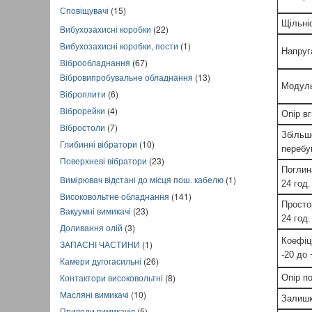
Сповіщувачі
(15)
Щільні
Вибухозахисні коробки
(22)
Вибухозахисні коробки, пости
(1)
Напруг
Віброобладнання
(67)
Вібровипробувальне обладнання
(13)
Модуль
Віброплити
(6)
Віброрейки
(4)
Опір в
Вібростоли
(7)
Збільш
Глибинні вібратори
(10)
перебув
Поверхневі вібратори
(23)
Поглин
Вимірювач відстані до місця пош. кабелю
(1)
24 год.
Високовольтне обладнання
(141)
Просто
Вакуумні вимикачі
(23)
24 год.
Доливання олій
(3)
Коефіц
ЗАПАСНІ ЧАСТИНИ
(1)
-20 до
Камери дугогасильні
(26)
Контактори високовольтні
(8)
Опір п
Масляні вимикачі
(10)
Залишк
Приводи вимикачів
(5)