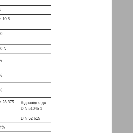
3
 10.5
50
00 N
1%
4%
1%
 28.375
Відповідно до
DIN 51045-1
3
DIN 52 615
-4%