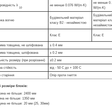
не менше 0.
ровідність λ
не менше 0.076 W/(m·K)
W/(m·K)
10
Будівельни
Будівельний матеріал
нка вогню
матеріал кл
класу B2 - незаймистою
незаймисто
Клас Е
Клас Е
има товщина, не шліфована
± 0.4 мм
има товщина, шліфована
± 0.2 мм
ність розміру (при розрізанні)
±0.2 мм
а стійкість
від - 50 С до + 100 С
о старіння
Опір проти гниття
 розміри блоків:
ина не більше: 2400 мм
на не більше: 1350 мм
ина не більше: 20 мм (25, 30мм)