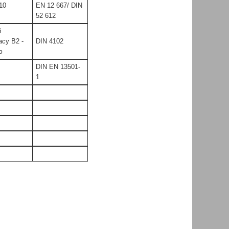
10
EN 12 667/ DIN
52 612
й
асу B2 -
DIN 4102
ю
DIN EN 13501-
1