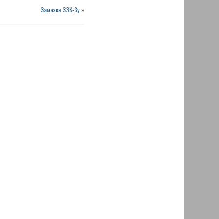
Замазка ЗЗК-3у
»