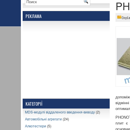
PH
РЕКЛАМА
Опубл
допоміж
КАТЕГОРІЇ
відмінн
оптимал
MDS-модулі віддаленого введення-виводу
(2)
PHONOTH
Автомобільні агрегати
(24)
плит є 
Алкотестери
(5)
основни