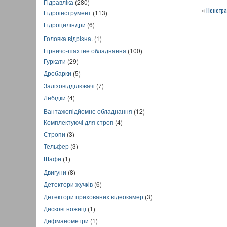
Гідравліка
(280)
«
Пенетра
Гідроінструмент
(113)
Гідроциліндри
(6)
Головка відрізна.
(1)
Гірничо-шахтне обладнання
(100)
Гуркати
(29)
Дробарки
(5)
Залізовідділювачі
(7)
Лебідки
(4)
Вантажопідйомне обладнання
(12)
Комплектуючі для строп
(4)
Стропи
(3)
Тельфер
(3)
Шафи
(1)
Двигуни
(8)
Детектори жучків
(6)
Детектори прихованих відеокамер
(3)
Дискові ножиці
(1)
Дифманометри
(1)