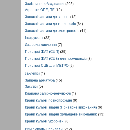
Залізничне обладнання
(295)
Агрегати ОПЕ, ПЕ
(12)
Запасні частини до вагонів
(12)
Запасні частини до тепловозів
(84)
Запасні частини до електровозів
(41)
Інструмент
(22)
Джерела живлення
(7)
Пристрої ЖАТ (СЦП)
(29)
Пристрої ЖАТ (СЦБ) для промшляхів
(8)
Пристрої СЦБ для МЕТРО
(9)
заклепки
(1)
Запірна арматура
(45)
Засувки
(5)
Клапана запірно-регулюючі
(1)
Крани кульові повнопрохідні
(9)
Крани кульові зварні (Приварне виконання)
(6)
Крани кульові зварні (фланцеве виконання)
(13)
Крани кульові укорочені
(8)
Вимірювальні прилади
(212)