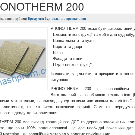
ONOTHERM 200
іковано в рубриці
Продукція будівельного призначення
PHONOTHERM 200 може бути використаний у 
- Елементи конструкції та меблі для суднобу
- Ванна кімната та кухня
- Ворота та двері
- Вікна
- Фасади та стіни
- Підлогові конструкції
Ізолювати, ущільнити та прикріпити з легкі
ситуаціях.
PHONOTHERM 200 є інноваційним бу
Виготовлений за особливою технологією (
ними матеріалами, наприклад супер-тонкими частинками алюмінієвої ф
і властивості, такі як високі показники ізоляції. Саме такі передумо
ьного підходу до використання.
ERM 200 має вигляд традиційного ДСП та деревно-волокнистих пли
те, що вони 100% водонепроникні. Це дає необхідні показники для 
й матеріал і як ізоляційний матеріал у вологих приміщеннях.