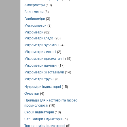
Амперметри
(10)
Вольтметри
(8)
Глибиноміри
(3)
Мегаомметри
(3)
Мікрометри
(82)
Мікрометри гладкі
(26)
Мікрометри зубомірні
(4)
Мікрометри листові
(2)
Мікрометри призматичні
(15)
Мікрометри важільні
(17)
Мікрометри зі вставками
(14)
Мікрометри трубні
(3)
Нутроміри індикаторні
(15)
Омметри
(4)
Прилади для нафтової та газової
промисловості
(16)
Скоби індикаторні
(10)
Стенкоміри індикаторні
(5)
Товщиноміри індикаторні
(6)