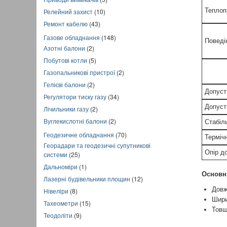
Теплоп
Релейний захист
(10)
Ремонт кабелю
(43)
Газове обладнання
(148)
Поведі
Азотні балони
(2)
Побутові котли
(5)
Газопальникові пристрої
(2)
Гелієві балони
(2)
Допуст
Регулятори тиску газу
(34)
Допуст
Лічильники газу
(2)
Вуглекислотні балони
(2)
Стабіль
Геодезичне обладнання
(70)
Термічн
Георадари та геодезичні супутникові
Опір д
системи
(25)
Дальноміри
(1)
Основні
Лазерні будівельники площин
(12)
Довж
Нівеліри
(8)
Шири
Тахеометри
(15)
Товщ
Теодоліти
(9)