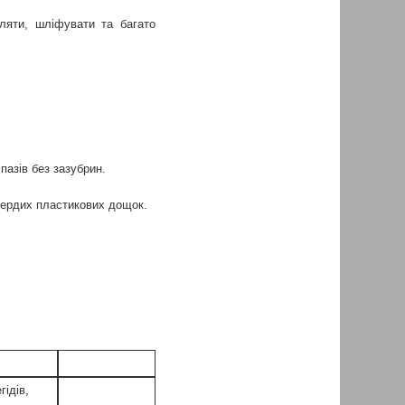
яти, шліфувати та багато
пазів без зазубрин.
вердих пластикових дощок.
ідів,