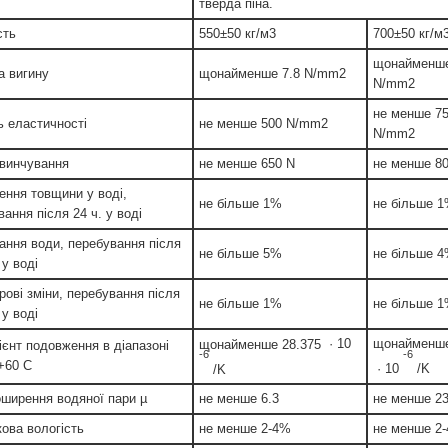
тверда піна.
сть
550±50 кг/м3
700±50 кг/м
щонайменше
а вигину
щонайменше 7.8 N/mm2
N/mm2
не менше 7
 еластичності
не менше 500 N/mm2
N/mm2
гвинчування
не менше 650 N
не менше 8
ення товщини у воді,
не більше 1%
не більше 
ання після 24 ч. у воді
ання води, перебування після
не більше 5%
не більше 
 у воді
рові зміни, перебування після
не більше 1%
не більше 
 у воді
·
10
щонайменше
щонайменше 28.375
ієнт подовження в діапазоні
-6
-6
 +60 С
·
10
/K
/K
оширення водяної пари µ
не менше 6.3
не менше 2
ова вологість
не менше 2-4%
не менше 2