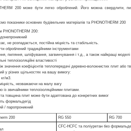
HERM 200 може бути легко оброблений. Його можна свердлити, пил
ємо показники основних будівельних матеріалів та PHONOTHERM 200
ги PHONOTHERM 200:
донепроникний
ає, не розпадається, постійна міцність та стабільність.
ти оброблений традиційними інструментами
ння, пиляння, шліфування, загвинчування і т.д., а також найкращі моделі 
ьні теплоізоляційні властивості
іж значення коефіцієнтів теплопередачі деревно-волокнистих плит або т
ий у різних щільностях на вашу вимогу:
 кг/м3.
міцність, незважаючи на малу вагу
но із звичайними теплоізоляційними плитами.
 та товщина плит може бути адаптована до конкретних вимог
ить формальдегід
й / паропроникний
herm 200
RG 550
RG 700
CFC-HCFC та поліуретан без формальдег
ал