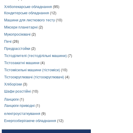
Хлібопекарське обладнання
(95)
Кондитерське обладнання
(12)
Машини для листкового тесту
(10)
Міксери планетарні
(2)
Мукопросіювачі
(2)
Печі
(26)
Предрасстойки
(2)
Тістоділителі (тестоділільні машини)
(7)
Тістозакатні машини
(4)
Тістомісильні машини (тістоміси)
(10)
Тістоокруглювачі (тістоокруглювачі)
(4)
Хліборізки
(3)
Шафи розстійні
(10)
Ланцюги
(1)
Ланцюги приводні
(1)
електроустаткування
(9)
Енергозберігаюче обладнання
(12)