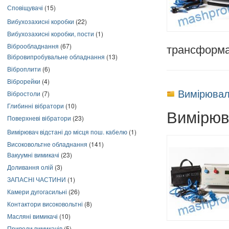
Сповіщувачі
(15)
Вибухозахисні коробки
(22)
Вибухозахисні коробки, пости
(1)
Віброобладнання
(67)
трансформ
Вібровипробувальне обладнання
(13)
Віброплити
(6)
Віброрейки
(4)
Вимірювал
Вібростоли
(7)
Глибинні вібратори
(10)
Вимірюв
Поверхневі вібратори
(23)
Вимірювач відстані до місця пош. кабелю
(1)
Високовольтне обладнання
(141)
Вакуумні вимикачі
(23)
Доливання олій
(3)
ЗАПАСНІ ЧАСТИНИ
(1)
Камери дугогасильні
(26)
Контактори високовольтні
(8)
Масляні вимикачі
(10)
Приводи вимикачів
(5)