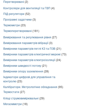
Перетворювачі
(2)
Контролери для вентиляції та ГВП
(4)
ПІД-регулятори
(52)
Програмні задатчики
(3)
Термометри
(23)
Термоперетворювачі
(181)
Вимірювання та регулювання рівня
(27)
Вимірювання параметрів вібрації
(3)
Вимірники параметрів петлі КЗ та ПЗВ
(21)
Вимірники параметрів електричної мережі
(73)
Вимірники параметрів електроізоляції
(24)
Вимірники швидкості потоку
(21)
Вимірники опору заземлення
(28)
Індикатори цифрові для управління та
контролю
(23)
Калібратори. Метрологічне обладнання
(95)
Термостати
(27)
Кліщі струмовимірювальні
(29)
Мегаомметри
(18)