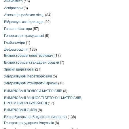
Анемометр
(15)
Аспіратори
(8)
Атестація робочих місць
(34)
Віброакустичні прилади
(20)
Газоаналізатори
(57)
Генератори трасувальні
(5)
Глибиноміри
(1)
Дефектоскопи
(136)
Вихрострумові перетворювачі
(17)
Вихрострумові стандартні зразки
(7)
Зразки шорсткості
(21)
Ультразвукові перетворювачі
(5)
Ультразвукові стандартні зразки
(15)
ВИМІРЮВАЧІ ВОЛОГИ МАТЕРІАЛІВ
(3)
ВИМІРЮВАЧІ МІЦНОСТІ БЕТОНУ І МАТЕРІАЛІВ,
ПРЕСИ ВИПРОБУВАЛЬНІ
(17)
ВИМІРЮВАЧІ СИЛИ
(8)
Випробувальне обладнання (машини)
(138)
Генератори ударних імпульсів
(8)