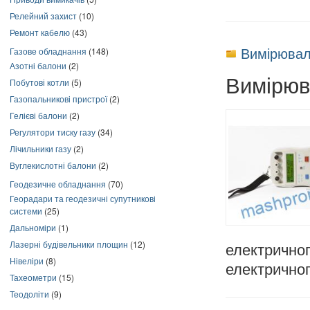
Релейний захист
(10)
Ремонт кабелю
(43)
Вимірювал
Газове обладнання
(148)
Азотні балони
(2)
Вимірюв
Побутові котли
(5)
Газопальникові пристрої
(2)
Гелієві балони
(2)
Регулятори тиску газу
(34)
Лічильники газу
(2)
Вуглекислотні балони
(2)
Геодезичне обладнання
(70)
Георадари та геодезичні супутникові
системи
(25)
Дальноміри
(1)
Лазерні будівельники площин
(12)
електрично
Нівеліри
(8)
електричног
Тахеометри
(15)
Теодоліти
(9)