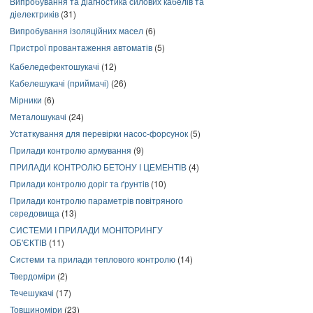
Випробування та діагностика силових кабелів та
діелектриків
(31)
Випробування ізоляційних масел
(6)
Пристрої провантаження автоматів
(5)
Кабеледефектошукачі
(12)
Кабелешукачі (приймачі)
(26)
Мірники
(6)
Металошукачі
(24)
Устаткування для перевірки насос-форсунок
(5)
Прилади контролю армування
(9)
ПРИЛАДИ КОНТРОЛЮ БЕТОНУ І ЦЕМЕНТІВ
(4)
Прилади контролю доріг та ґрунтів
(10)
Прилади контролю параметрів повітряного
середовища
(13)
СИСТЕМИ І ПРИЛАДИ МОНІТОРИНГУ
ОБ'ЄКТІВ
(11)
Системи та прилади теплового контролю
(14)
Твердоміри
(2)
Течешукачі
(17)
Товщиноміри
(23)