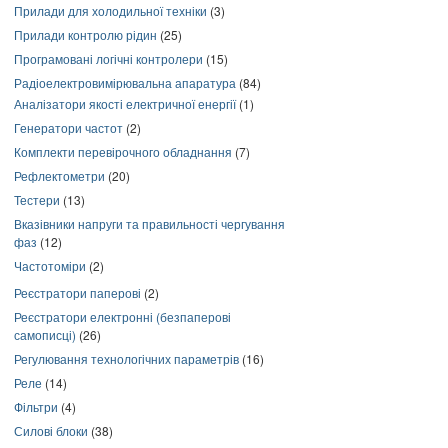
Прилади для холодильної техніки
(3)
Прилади контролю рідин
(25)
Програмовані логічні контролери
(15)
Радіоелектровимірювальна апаратура
(84)
Аналізатори якості електричної енергії
(1)
Генератори частот
(2)
Комплекти перевірочного обладнання
(7)
Рефлектометри
(20)
Тестери
(13)
Вказівники напруги та правильності чергування
фаз
(12)
Частотоміри
(2)
Реєстратори паперові
(2)
Реєстратори електронні (безпаперові
самописці)
(26)
Регулювання технологічних параметрів
(16)
Реле
(14)
Фільтри
(4)
Силові блоки
(38)