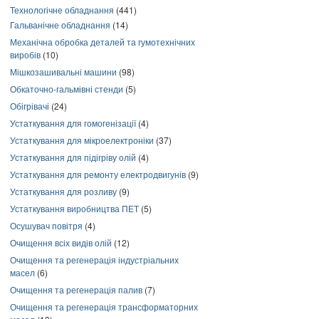
Технологічне обладнання
(441)
Гальванічне обладнання
(14)
Механічна обробка деталей та гумотехнічних
виробів
(10)
Мішкозашивальні машини
(98)
Обкаточно-гальмівні стенди
(5)
Обігрівачі
(24)
Устаткування для гомогенізації
(4)
Устаткування для мікроелектроніки
(37)
Устаткування для підігріву олій
(4)
Устаткування для ремонту електродвигунів
(9)
Устаткування для розливу
(9)
Устаткування виробництва ПЕТ
(5)
Осушувач повітря
(4)
Очищення всіх видів олій
(12)
Очищення та регенерація індустріальних
масел
(6)
Очищення та регенерація палив
(7)
Очищення та регенерація трансформаторних