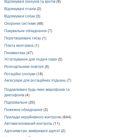
Відлякувачі гризунів та кротів
(9)
Відлякувачі птахів
(2)
Відлякувачі собак
(3)
Охоронні системи
(48)
Пакувальне обладнання
(7)
Перетворювачі тиску
(1)
Плита монтажна
(1)
Пневматика
(47)
Устаткування для подачі пари
(5)
Розподільники повітря
(6)
Ротаційні сполуки
(18)
Аксесуари для ротаційних з'єднань
(7)
Подавлювачі будь-яких мікрофонів та
диктофонів
(4)
Підігрівальне
(20)
Пожежне обладнання
(3)
Прилади неруйнівного контролю
(644)
Автоматизований контроль
(11)
Адгезиметри, вимірювачі адгезії
(2)