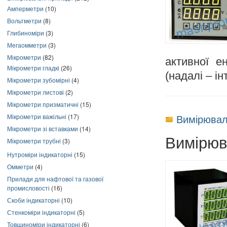
Амперметри
(10)
Вольтметри
(8)
Глибиноміри
(3)
Мегаомметри
(3)
Мікрометри
(82)
активної е
Мікрометри гладкі
(26)
(надалі – і
Мікрометри зубомірні
(4)
Мікрометри листові
(2)
Мікрометри призматичні
(15)
Вимірювал
Мікрометри важільні
(17)
Мікрометри зі вставками
(14)
Вимірюв
Мікрометри трубні
(3)
Нутроміри індикаторні
(15)
Омметри
(4)
Прилади для нафтової та газової
промисловості
(16)
Скоби індикаторні
(10)
Стенкоміри індикаторні
(5)
Товщиноміри індикаторні
(6)