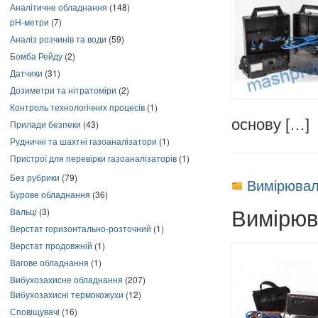
Аналітичне обладнання
(148)
pH-метри
(7)
Аналіз розчинів та води
(59)
Бомба Рейду
(2)
Датчики
(31)
Дозиметри та нітратоміри
(2)
Контроль технологічних процесів
(1)
основу […]
Прилади безпеки
(43)
Рудничні та шахтні газоаналізатори
(1)
Пристрої для перевірки газоаналізаторів
(1)
Без рубрики
(79)
Вимірювал
Бурове обладнання
(36)
Вимірюв
Вальці
(3)
Верстат горизонтально-розточний
(1)
Верстат продовжній
(1)
Вагове обладнання
(1)
Вибухозахисне обладнання
(207)
Вибухозахисні термокожухи
(12)
Сповіщувачі
(16)