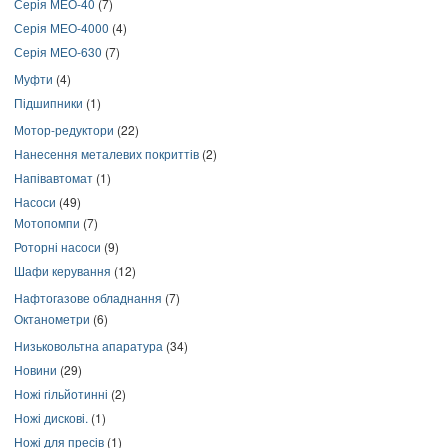
Серія МЕО-40
(7)
Серія МЕО-4000
(4)
Серія МЕО-630
(7)
Муфти
(4)
Підшипники
(1)
Мотор-редуктори
(22)
Нанесення металевих покриттів
(2)
Напівавтомат
(1)
Насоси
(49)
Мотопомпи
(7)
Роторні насоси
(9)
Шафи керування
(12)
Нафтогазове обладнання
(7)
Октанометри
(6)
Низьковольтна апаратура
(34)
Новини
(29)
Ножі гільйотинні
(2)
Ножі дискові.
(1)
Ножі для пресів
(1)