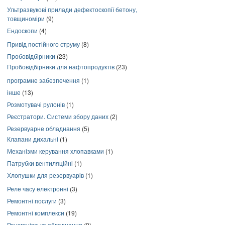
Ультразвукові прилади дефектоскопії бетону,
товщиноміри
(9)
Ендоскопи
(4)
Привід постійного струму
(8)
Пробовідбірники
(23)
Пробовідбірники для нафтопродуктів
(23)
програмне забезпечення
(1)
інше
(13)
Розмотувачі рулонів
(1)
Реєстратори. Системи збору даних
(2)
Резервуарне обладнання
(5)
Клапани дихальні
(1)
Механізми керування хлопавками
(1)
Патрубки вентиляційні
(1)
Хлопушки для резервуарів
(1)
Реле часу електронні
(3)
Ремонтні послуги
(3)
Ремонтні комплекси
(19)
Рентгенівське обладнання
(9)