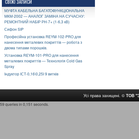
СВІЖІ ЗАПИСИ
МУФТА КАБЕЛЬНА БАГАТОФУНКЦІОНАЛЬНА
МКМ-2002 — АНАЛОГ ЗАМІНА НА СУЧАСНУ:
РЕМОНТНИЙ НАБІР РН-7+ (1-6,3 кВ)
Сифон SIP
Професійна установка REYM-102-PRO для
нанесення металевих покриттів — робота з
двома типами порошків.
Установка REYM-101-PRO для нанесення
металевих покриттів — Технологія Cold Gas
Spray
Індуктор ІСТ-0,16\0,25І 9 витків
Усі права захищені. ©
ТОВ 
59 queries in 0,151 seconds.