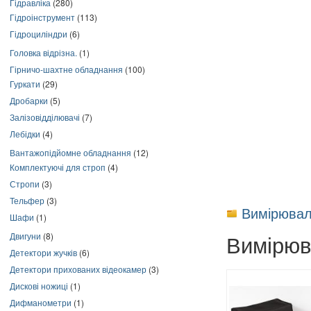
Гідравліка
(280)
Гідроінструмент
(113)
Гідроциліндри
(6)
Головка відрізна.
(1)
Гірничо-шахтне обладнання
(100)
Гуркати
(29)
Дробарки
(5)
Залізовідділювачі
(7)
Лебідки
(4)
Вантажопідйомне обладнання
(12)
Комплектуючі для строп
(4)
Стропи
(3)
Тельфер
(3)
Вимірювал
Шафи
(1)
Вимірюв
Двигуни
(8)
Детектори жучків
(6)
Детектори прихованих відеокамер
(3)
Дискові ножиці
(1)
Дифманометри
(1)