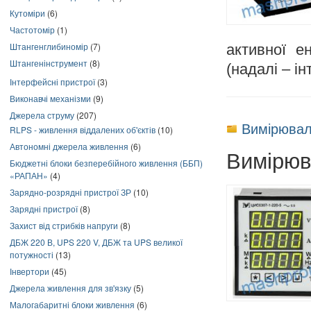
Кутоміри
(6)
Частотомір
(1)
Штангенглибиномір
(7)
активної е
Штангенінструмент
(8)
(надалі – і
Інтерфейсні пристрої
(3)
Виконавчі механізми
(9)
Джерела струму
(207)
Вимірювал
RLPS - живлення віддалених об'єктів
(10)
Автономні джерела живлення
(6)
Вимірюв
Бюджетні блоки безперебійного живлення (ББП)
«РАПАН»
(4)
Зарядно-розрядні пристрої ЗР
(10)
Зарядні пристрої
(8)
Захист від стрибків напруги
(8)
ДБЖ 220 В, UPS 220 V, ДБЖ та UPS великої
потужності
(13)
Інвертори
(45)
Джерела живлення для зв'язку
(5)
Малогабаритні блоки живлення
(6)