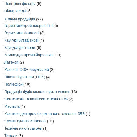
Повітряні фільтри
(9)
Фільтри рідкі
(5)
Хімічна продукція
(97)
Герметики кремнійорганічні
(5)
Герметики тіоколові
(8)
Каучуки бутадієнові
(1)
Каучуки уретанові
(6)
Компаунди кремнійорганічні
(10)
Латекси
(2)
Масляні СОЖ, емульсоли
(2)
Пінополіуретани (ППУ)
(4)
Поліефіри
(10)
Продукція будівельного призначення
(13)
Синтетичні та напівсинтетичні СОЖ
(3)
Мастила
(1)
Мастило для прес-форм та виготовлення ЗБВ
(1)
Суміші гумові силіконові
(20)
Технічні миючі засоби
(1)
Тіоколи
(3)