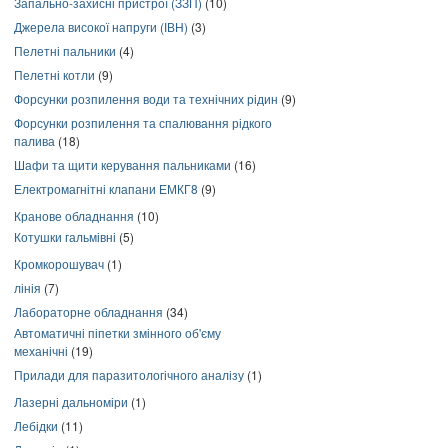
Запально-захисні пристрої (ЗЗП)
(10)
Джерела високої напруги (ІВН)
(3)
Пелетні пальники
(4)
Пелетні котли
(9)
Форсунки розпилення води та технічних рідин
(9)
Форсунки розпилення та спалювання рідкого
палива
(18)
Шафи та щити керування пальниками
(16)
Електромагнітні клапани ЕМКГ8
(9)
Кранове обладнання
(10)
Котушки гальмівні
(5)
Кромкорошувач
(1)
лінія
(7)
Лабораторне обладнання
(34)
Автоматичні піпетки змінного об'єму
механічні
(19)
Прилади для паразитологічного аналізу
(1)
Лазерні дальноміри
(1)
Лебідки
(11)