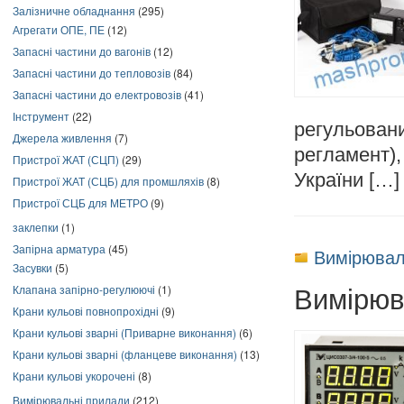
Залізничне обладнання
(295)
Агрегати ОПЕ, ПЕ
(12)
Запасні частини до вагонів
(12)
Запасні частини до тепловозів
(84)
Запасні частини до електровозів
(41)
Інструмент
(22)
регульован
Джерела живлення
(7)
регламент)
Пристрої ЖАТ (СЦП)
(29)
України […]
Пристрої ЖАТ (СЦБ) для промшляхів
(8)
Пристрої СЦБ для МЕТРО
(9)
заклепки
(1)
Запірна арматура
(45)
Вимірювал
Засувки
(5)
Вимірюв
Клапана запірно-регулюючі
(1)
Крани кульові повнопрохідні
(9)
Крани кульові зварні (Приварне виконання)
(6)
Крани кульові зварні (фланцеве виконання)
(13)
Крани кульові укорочені
(8)
Вимірювальні прилади
(212)