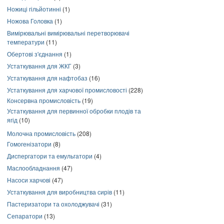
Ножиці гільйотинні
(1)
Ножова Головка
(1)
Вимірювальні вимірювальні перетворювачі
температури
(11)
Обертові з'єднання
(1)
Устаткування для ЖКГ
(3)
Устаткування для нафтобаз
(16)
Устаткування для харчової промисловості
(228)
Консервна промисловість
(19)
Устаткування для первинної обробки плодів та
ягід
(10)
Молочна промисловість
(208)
Гомогенізатори
(8)
Диспергатори та емульгатори
(4)
Маслообладнання
(47)
Насоси харчові
(47)
Устаткування для виробництва сирів
(11)
Пастеризатори та охолоджувачі
(31)
Сепаратори
(13)