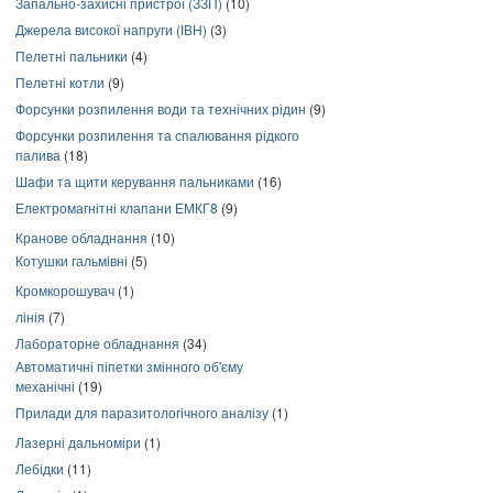
Запально-захисні пристрої (ЗЗП)
(10)
Джерела високої напруги (ІВН)
(3)
Пелетні пальники
(4)
Пелетні котли
(9)
Форсунки розпилення води та технічних рідин
(9)
Форсунки розпилення та спалювання рідкого
палива
(18)
Шафи та щити керування пальниками
(16)
Електромагнітні клапани ЕМКГ8
(9)
Кранове обладнання
(10)
Котушки гальмівні
(5)
Кромкорошувач
(1)
лінія
(7)
Лабораторне обладнання
(34)
Автоматичні піпетки змінного об'єму
механічні
(19)
Прилади для паразитологічного аналізу
(1)
Лазерні дальноміри
(1)
Лебідки
(11)