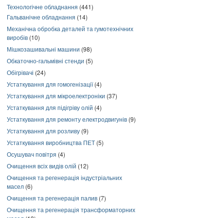
Технологічне обладнання
(441)
Гальванічне обладнання
(14)
Механічна обробка деталей та гумотехнічних
виробів
(10)
Мішкозашивальні машини
(98)
Обкаточно-гальмівні стенди
(5)
Обігрівачі
(24)
Устаткування для гомогенізації
(4)
Устаткування для мікроелектроніки
(37)
Устаткування для підігріву олій
(4)
Устаткування для ремонту електродвигунів
(9)
Устаткування для розливу
(9)
Устаткування виробництва ПЕТ
(5)
Осушувач повітря
(4)
Очищення всіх видів олій
(12)
Очищення та регенерація індустріальних
масел
(6)
Очищення та регенерація палив
(7)
Очищення та регенерація трансформаторних