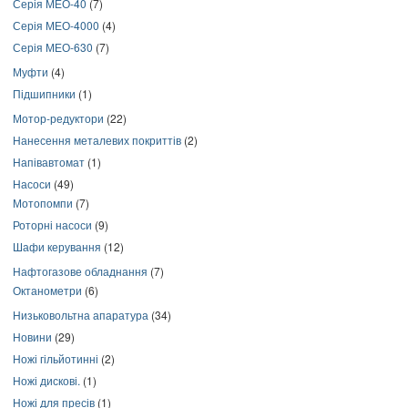
Серія МЕО-40
(7)
Серія МЕО-4000
(4)
Серія МЕО-630
(7)
Муфти
(4)
Підшипники
(1)
Мотор-редуктори
(22)
Нанесення металевих покриттів
(2)
Напівавтомат
(1)
Насоси
(49)
Мотопомпи
(7)
Роторні насоси
(9)
Шафи керування
(12)
Нафтогазове обладнання
(7)
Октанометри
(6)
Низьковольтна апаратура
(34)
Новини
(29)
Ножі гільйотинні
(2)
Ножі дискові.
(1)
Ножі для пресів
(1)