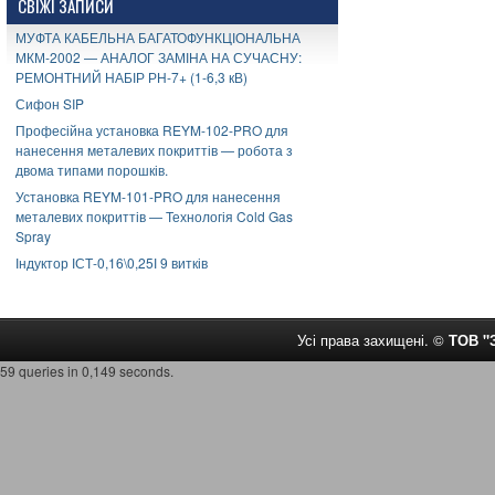
СВІЖІ ЗАПИСИ
МУФТА КАБЕЛЬНА БАГАТОФУНКЦІОНАЛЬНА
МКМ-2002 — АНАЛОГ ЗАМІНА НА СУЧАСНУ:
РЕМОНТНИЙ НАБІР РН-7+ (1-6,3 кВ)
Сифон SIP
Професійна установка REYM-102-PRO для
нанесення металевих покриттів — робота з
двома типами порошків.
Установка REYM-101-PRO для нанесення
металевих покриттів — Технологія Cold Gas
Spray
Індуктор ІСТ-0,16\0,25І 9 витків
Усі права захищені. ©
ТОВ 
59 queries in 0,149 seconds.