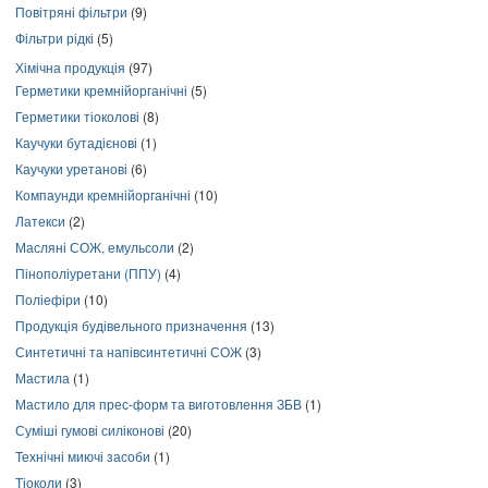
Повітряні фільтри
(9)
Фільтри рідкі
(5)
Хімічна продукція
(97)
Герметики кремнійорганічні
(5)
Герметики тіоколові
(8)
Каучуки бутадієнові
(1)
Каучуки уретанові
(6)
Компаунди кремнійорганічні
(10)
Латекси
(2)
Масляні СОЖ, емульсоли
(2)
Пінополіуретани (ППУ)
(4)
Поліефіри
(10)
Продукція будівельного призначення
(13)
Синтетичні та напівсинтетичні СОЖ
(3)
Мастила
(1)
Мастило для прес-форм та виготовлення ЗБВ
(1)
Суміші гумові силіконові
(20)
Технічні миючі засоби
(1)
Тіоколи
(3)