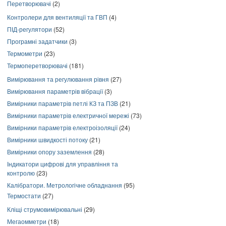
Перетворювачі
(2)
Контролери для вентиляції та ГВП
(4)
ПІД-регулятори
(52)
Програмні задатчики
(3)
Термометри
(23)
Термоперетворювачі
(181)
Вимірювання та регулювання рівня
(27)
Вимірювання параметрів вібрації
(3)
Вимірники параметрів петлі КЗ та ПЗВ
(21)
Вимірники параметрів електричної мережі
(73)
Вимірники параметрів електроізоляції
(24)
Вимірники швидкості потоку
(21)
Вимірники опору заземлення
(28)
Індикатори цифрові для управління та
контролю
(23)
Калібратори. Метрологічне обладнання
(95)
Термостати
(27)
Кліщі струмовимірювальні
(29)
Мегаомметри
(18)