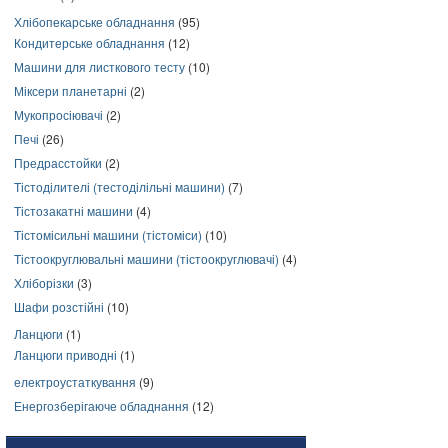
Хлібопекарське обладнання
(95)
Кондитерське обладнання
(12)
Машини для листкового тесту
(10)
Міксери планетарні
(2)
Мукопросіювачі
(2)
Печі
(26)
Предрасстойки
(2)
Тістоділителі (тестоділільні машини)
(7)
Тістозакатні машини
(4)
Тістомісильні машини (тістоміси)
(10)
Тістоокруглювальні машини (тістоокруглювачі)
(4)
Хліборізки
(3)
Шафи розстійні
(10)
Ланцюги
(1)
Ланцюги приводні
(1)
електроустаткування
(9)
Енергозберігаюче обладнання
(12)