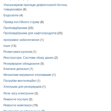
Ультразвукові прилади дефектоскопії бетону,
товщиноміри
(9)
Ендоскопи
(4)
Привід постійного струму
(8)
Пробовідбірники
(23)
Пробовідбірники для нафтопродуктів
(23)
програмне забезпечення
(1)
інше
(13)
Розмотувачі рулонів
(1)
Реєстратори. Системи збору даних
(2)
Резервуарне обладнання
(5)
Клапани дихальні
(1)
Механізми керування хлопавками
(1)
Патрубки вентиляційні
(1)
Хлопушки для резервуарів
(1)
Реле часу електронні
(3)
Ремонтні послуги
(3)
Ремонтні комплекси
(19)
Рентгенівське обладнання
(9)