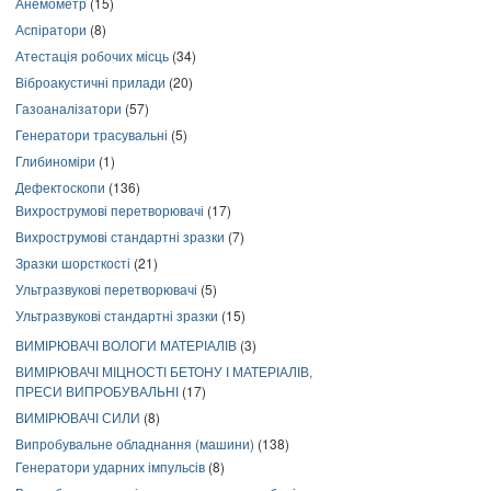
Анемометр
(15)
Аспіратори
(8)
Атестація робочих місць
(34)
Віброакустичні прилади
(20)
Газоаналізатори
(57)
Генератори трасувальні
(5)
Глибиноміри
(1)
Дефектоскопи
(136)
Вихрострумові перетворювачі
(17)
Вихрострумові стандартні зразки
(7)
Зразки шорсткості
(21)
Ультразвукові перетворювачі
(5)
Ультразвукові стандартні зразки
(15)
ВИМІРЮВАЧІ ВОЛОГИ МАТЕРІАЛІВ
(3)
ВИМІРЮВАЧІ МІЦНОСТІ БЕТОНУ І МАТЕРІАЛІВ,
ПРЕСИ ВИПРОБУВАЛЬНІ
(17)
ВИМІРЮВАЧІ СИЛИ
(8)
Випробувальне обладнання (машини)
(138)
Генератори ударних імпульсів
(8)