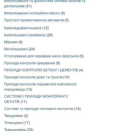
Випробування та діагностика силових кабелів та
діелектриків
(31)
Випробування ізоляційних масел
(6)
Пристрої провантаження автоматів
(5)
Кабеледефектошукачі
(12)
Кабелешукачі (приймачі)
(26)
Мірники
(6)
Металошукачі
(24)
Устаткування для перевірки насос-форсунок
(5)
Прилади контролю армування
(9)
ПРИЛАДИ КОНТРОЛЮ БЕТОНУ І ЦЕМЕНТІВ
(4)
Прилади контролю доріг та ґрунтів
(10)
Прилади контролю параметрів повітряного
середовища
(13)
СИСТЕМИ І ПРИЛАДИ МОНІТОРИНГУ
ОБ'ЄКТІВ
(11)
Системи та прилади теплового контролю
(14)
Твердоміри
(2)
Течешукачі
(17)
Товщиноміри
(23)