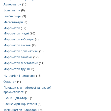
Амперметри
(10)
Вольтметри
(8)
Глибиноміри
(3)
Мегаомметри
(3)
Мікрометри
(82)
Мікрометри гладкі
(26)
Мікрометри зубомірні
(4)
Мікрометри листові
(2)
Мікрометри призматичні
(15)
Мікрометри важільні
(17)
Мікрометри зі вставками
(14)
Мікрометри трубні
(3)
Нутроміри індикаторні
(15)
Омметри
(4)
Прилади для нафтової та газової
промисловості
(16)
Скоби індикаторні
(10)
Стенкоміри індикаторні
(5)
Товщиноміри індикаторні
(6)