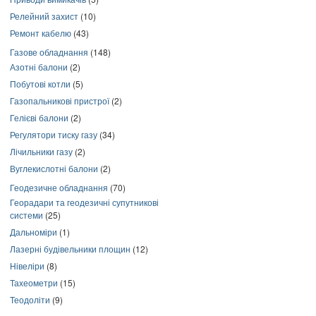
Релейний захист
(10)
Ремонт кабелю
(43)
Газове обладнання
(148)
Азотні балони
(2)
Побутові котли
(5)
Газопальникові пристрої
(2)
Гелієві балони
(2)
Регулятори тиску газу
(34)
Лічильники газу
(2)
Вуглекислотні балони
(2)
Геодезичне обладнання
(70)
Георадари та геодезичні супутникові
системи
(25)
Дальноміри
(1)
Лазерні будівельники площин
(12)
Нівеліри
(8)
Тахеометри
(15)
Теодоліти
(9)