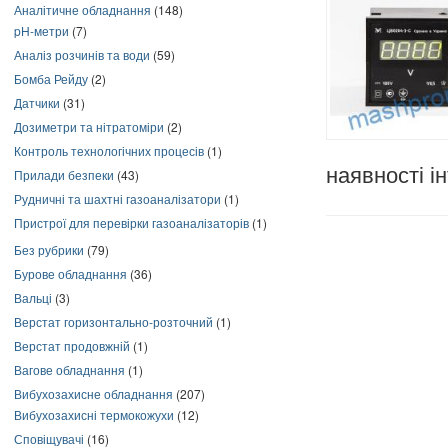
Аналітичне обладнання
(148)
pH-метри
(7)
Аналіз розчинів та води
(59)
Бомба Рейду
(2)
Датчики
(31)
Дозиметри та нітратоміри
(2)
Контроль технологічних процесів
(1)
наявності і
Прилади безпеки
(43)
Рудничні та шахтні газоаналізатори
(1)
Пристрої для перевірки газоаналізаторів
(1)
Без рубрики
(79)
Бурове обладнання
(36)
Вальці
(3)
Верстат горизонтально-розточний
(1)
Верстат продовжній
(1)
Вагове обладнання
(1)
Вибухозахисне обладнання
(207)
Вибухозахисні термокожухи
(12)
Сповіщувачі
(16)