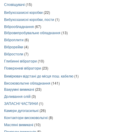
Сповіщувачі
(15)
Вибухозахисні коробки
(22)
Вибухозахисні коробки, пости
(1)
Віброобладнання
(67)
Вібровипробувальне обладнання
(13)
Віброплити
(6)
Віброрейки
(4)
Вібростоли
(7)
Глибинні вібратори
(10)
Поверхневі вібратори
(23)
Вимірювач відстані до місця пош. кабелю
(1)
Високовольтне обладнання
(141)
Вакуумні вимикачі
(23)
Доливання олій
(3)
ЗАПАСНІ ЧАСТИНИ
(1)
Камери дугогасильні
(26)
Контактори високовольтні
(8)
Масляні вимикачі
(10)
Приводи вимикачів
(5)