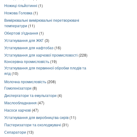
Ножиці гільйотинні
(1)
Ножова Головка
(1)
Вимірювальні вимірювальні перетворювачі
температури
(11)
Обертові з'єднання
(1)
Устаткування для ЖКГ
(3)
Устаткування для нафтобаз
(16)
Устаткування для харчової промисловості
(228)
Консервна промисловість
(19)
Устаткування для первинної обробки плодів та
ягід
(10)
Молочна промисловість
(208)
Гомогенізатори
(8)
Диспергатори та емульгатори
(4)
Маслообладнання
(47)
Насоси харчові
(47)
Устаткування для виробництва сирів
(11)
Пастеризатори та охолоджувачі
(31)
Сепаратори
(13)