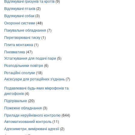
Відлякувачі гризунів та кротів
(9)
Відлякувачі птахів
(2)
Відлякувачі собак
(3)
Охоронні системи
(48)
Пакувальне обладнання
(7)
Перетворювачі тиску
(1)
Плита монтажна
(1)
Пневматика
(47)
Устаткування для подачі пари
(5)
Розподільники повітря
(6)
Ротаційні сполуки
(18)
Аксесуари для ротаційних з'єднань
(7)
Подавлювачі будь-яких мікрофонів та
диктофонів
(4)
Підігрівальне
(20)
Пожежне обладнання
(3)
Прилади неруйнівного контролю
(644)
Автоматизований контроль
(11)
Адгезиметри, вимірювачі адгезії
(2)