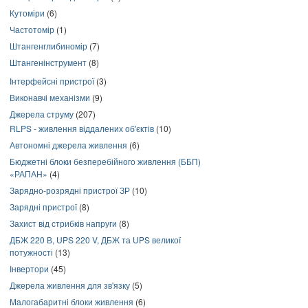
Кутоміри
(6)
Частотомір
(1)
Штангенглибиномір
(7)
Штангенінструмент
(8)
Інтерфейсні пристрої
(3)
Виконавчі механізми
(9)
Джерела струму
(207)
RLPS - живлення віддалених об'єктів
(10)
Автономні джерела живлення
(6)
Бюджетні блоки безперебійного живлення (ББП)
«РАПАН»
(4)
Зарядно-розрядні пристрої ЗР
(10)
Зарядні пристрої
(8)
Захист від стрибків напруги
(8)
ДБЖ 220 В, UPS 220 V, ДБЖ та UPS великої
потужності
(13)
Інвертори
(45)
Джерела живлення для зв'язку
(5)
Малогабаритні блоки живлення
(6)