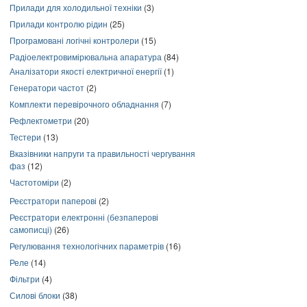
Прилади для холодильної техніки
(3)
Прилади контролю рідин
(25)
Програмовані логічні контролери
(15)
Радіоелектровимірювальна апаратура
(84)
Аналізатори якості електричної енергії
(1)
Генератори частот
(2)
Комплекти перевірочного обладнання
(7)
Рефлектометри
(20)
Тестери
(13)
Вказівники напруги та правильності чергування
фаз
(12)
Частотоміри
(2)
Реєстратори паперові
(2)
Реєстратори електронні (безпаперові
самописці)
(26)
Регулювання технологічних параметрів
(16)
Реле
(14)
Фільтри
(4)
Силові блоки
(38)