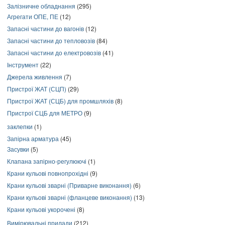
Залізничне обладнання
(295)
Агрегати ОПЕ, ПЕ
(12)
Запасні частини до вагонів
(12)
Запасні частини до тепловозів
(84)
Запасні частини до електровозів
(41)
Інструмент
(22)
Джерела живлення
(7)
Пристрої ЖАТ (СЦП)
(29)
Пристрої ЖАТ (СЦБ) для промшляхів
(8)
Пристрої СЦБ для МЕТРО
(9)
заклепки
(1)
Запірна арматура
(45)
Засувки
(5)
Клапана запірно-регулюючі
(1)
Крани кульові повнопрохідні
(9)
Крани кульові зварні (Приварне виконання)
(6)
Крани кульові зварні (фланцеве виконання)
(13)
Крани кульові укорочені
(8)
Вимірювальні прилади
(212)