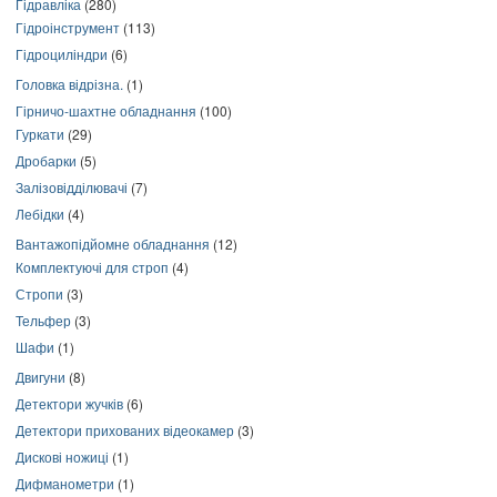
Гідравліка
(280)
Гідроінструмент
(113)
Гідроциліндри
(6)
Головка відрізна.
(1)
Гірничо-шахтне обладнання
(100)
Гуркати
(29)
Дробарки
(5)
Залізовідділювачі
(7)
Лебідки
(4)
Вантажопідйомне обладнання
(12)
Комплектуючі для строп
(4)
Стропи
(3)
Тельфер
(3)
Шафи
(1)
Двигуни
(8)
Детектори жучків
(6)
Детектори прихованих відеокамер
(3)
Дискові ножиці
(1)
Дифманометри
(1)