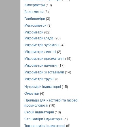
Амперметри
(10)
Вольтметри
(8)
Глибиноміри
(3)
Мегаомметри
(3)
Мікрометри
(82)
Мікрометри гладкі
(26)
Мікрометри зубомірні
(4)
Мікрометри листові
(2)
Мікрометри призматичні
(15)
Мікрометри важільні
(17)
Мікрометри зі вставками
(14)
Мікрометри трубні
(3)
Нутроміри індикаторні
(15)
Омметри
(4)
Прилади для нафтової та газової
промисловості
(16)
Скоби індикаторні
(10)
Стенкоміри індикаторні
(5)
Товщиноміри індикаторні
(6)