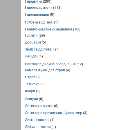
Гідравліка
(280)
Гідроінструмент
(113)
Гідроциліндри
(6)
Головка відрізна.
(1)
Гірничо-шахтне обладнання
(100)
Гуркати
(29)
Дробарки
(5)
Залізовідділювачі
(7)
Лебідки
(4)
Вантажопідйомне обладнання
(12)
Комплектуючі для строп
(4)
Стропи
(3)
Тельфер
(3)
Шафи
(1)
Двигуни
(8)
Детектори жучків
(6)
Детектори прихованих відеокамер
(3)
Дискові ножиці
(1)
Дифманометри
(1)