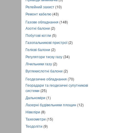
Релейний захист
(10)
Ремонт кабелю
(43)
Газове обладнання
(148)
Азотні балони
(2)
Побутові котли
(5)
Газопальникові пристрої
(2)
Гелієві балони
(2)
Регулятори тиску газу
(34)
Лічильники газу
(2)
Вуглекислотні балони
(2)
Геодезичне обладнання
(70)
Георадари та геодезичні супутникові
системи
(25)
Дальноміри
(1)
Лазерні будівельники площин
(12)
Нівеліри
(8)
Тахеометри
(15)
Теодоліти
(9)