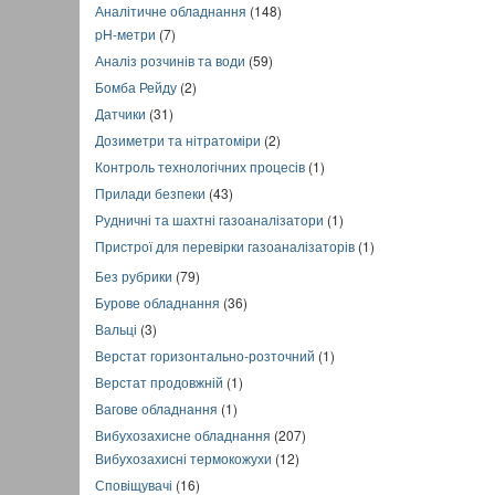
Аналітичне обладнання
(148)
pH-метри
(7)
Аналіз розчинів та води
(59)
Бомба Рейду
(2)
Датчики
(31)
Дозиметри та нітратоміри
(2)
Контроль технологічних процесів
(1)
Прилади безпеки
(43)
Рудничні та шахтні газоаналізатори
(1)
Пристрої для перевірки газоаналізаторів
(1)
Без рубрики
(79)
Бурове обладнання
(36)
Вальці
(3)
Верстат горизонтально-розточний
(1)
Верстат продовжній
(1)
Вагове обладнання
(1)
Вибухозахисне обладнання
(207)
Вибухозахисні термокожухи
(12)
Сповіщувачі
(16)