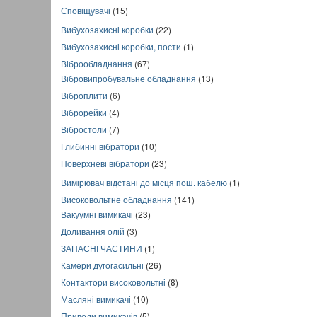
Сповіщувачі
(15)
Вибухозахисні коробки
(22)
Вибухозахисні коробки, пости
(1)
Віброобладнання
(67)
Вібровипробувальне обладнання
(13)
Віброплити
(6)
Віброрейки
(4)
Вібростоли
(7)
Глибинні вібратори
(10)
Поверхневі вібратори
(23)
Вимірювач відстані до місця пош. кабелю
(1)
Високовольтне обладнання
(141)
Вакуумні вимикачі
(23)
Доливання олій
(3)
ЗАПАСНІ ЧАСТИНИ
(1)
Камери дугогасильні
(26)
Контактори високовольтні
(8)
Масляні вимикачі
(10)
Приводи вимикачів
(5)