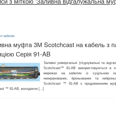
си з міткою 'Заливна відгалужальна му
нт кабелю
вна муфта 3М Scotchcast на кабель з 
яцією Серія 91-AB
Заливні універсальні (з'єднувальні та відг
Scotchcast™ 91-AB використовуються в ни
мережах на кабелях із суцільною ізо
неекранованих, броньованих та неброн
Scotchcast ™ 91-AB є продовженням муф
ast ™ 91-AB, володіючи [...]