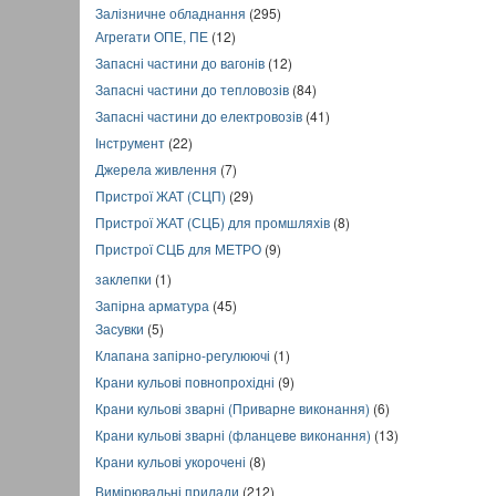
Залізничне обладнання
(295)
Агрегати ОПЕ, ПЕ
(12)
Запасні частини до вагонів
(12)
Запасні частини до тепловозів
(84)
Запасні частини до електровозів
(41)
Інструмент
(22)
Джерела живлення
(7)
Пристрої ЖАТ (СЦП)
(29)
Пристрої ЖАТ (СЦБ) для промшляхів
(8)
Пристрої СЦБ для МЕТРО
(9)
заклепки
(1)
Запірна арматура
(45)
Засувки
(5)
Клапана запірно-регулюючі
(1)
Крани кульові повнопрохідні
(9)
Крани кульові зварні (Приварне виконання)
(6)
Крани кульові зварні (фланцеве виконання)
(13)
Крани кульові укорочені
(8)
Вимірювальні прилади
(212)