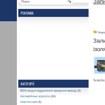
Запи
РЕКЛАМА
Ремо
Зали
ізол
Scotchc
КАТЕГОРІЇ
MDS-модулі віддаленого введення-виводу
(2)
Автомобільні агрегати
(24)
Алкотестери
(5)