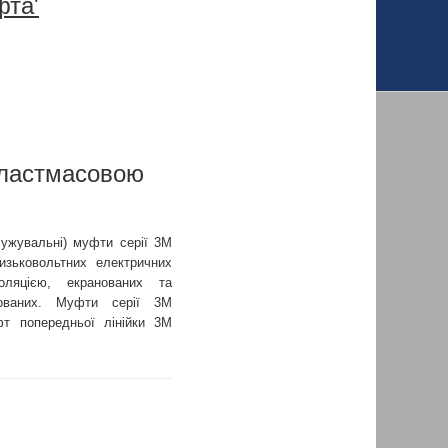
фта'
пластмасовою
алужувальні) муфти серії 3М
зьковольтних електричних
ляцією, екранованих та
ьованих. Муфти серії 3М
т попередньої лінійки 3М