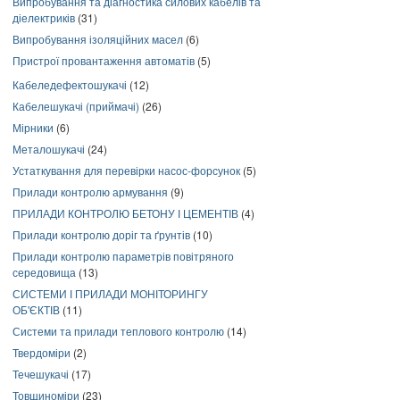
Випробування та діагностика силових кабелів та
діелектриків
(31)
Випробування ізоляційних масел
(6)
Пристрої провантаження автоматів
(5)
Кабеледефектошукачі
(12)
Кабелешукачі (приймачі)
(26)
Мірники
(6)
Металошукачі
(24)
Устаткування для перевірки насос-форсунок
(5)
Прилади контролю армування
(9)
ПРИЛАДИ КОНТРОЛЮ БЕТОНУ І ЦЕМЕНТІВ
(4)
Прилади контролю доріг та ґрунтів
(10)
Прилади контролю параметрів повітряного
середовища
(13)
СИСТЕМИ І ПРИЛАДИ МОНІТОРИНГУ
ОБ'ЄКТІВ
(11)
Системи та прилади теплового контролю
(14)
Твердоміри
(2)
Течешукачі
(17)
Товщиноміри
(23)