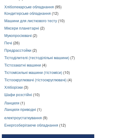
Хлібопекарське обладнання
(95)
Кондитерське обладнання
(12)
Машини для листкового тесту
(10)
Міксери планетарні
(2)
Мукопросіювачі
(2)
Печі
(26)
Предрасстойки
(2)
Тістоділителі (тестоділільні машини)
(7)
Тістозакатні машини
(4)
Тістомісильні машини (тістоміси)
(10)
Тістоокруглювачі (тістоокруглювачі)
(4)
Хліборізки
(3)
Шафи розстійні
(10)
Ланцюги
(1)
Ланцюги приводні
(1)
електроустаткування
(9)
Енергозберігаюче обладнання
(12)