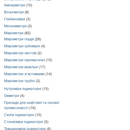
Амперметри
(10)
Вольтметри
(8)
Глибиноміри
(3)
Мегаомметри
(3)
Мікрометри
(82)
Мікрометри гладкі
(26)
Мікрометри зубомірні
(4)
Мікрометри листові
(2)
Мікрометри призматичні
(15)
Мікрометри важільні
(17)
Мікрометри зі вставками
(14)
Мікрометри трубні
(3)
Нутроміри індикаторні
(15)
Омметри
(4)
Прилади для нафтової та газової
промисловості
(16)
Скоби індикаторні
(10)
Стенкоміри індикаторні
(5)
Товщиноміри індикаторні
(6)