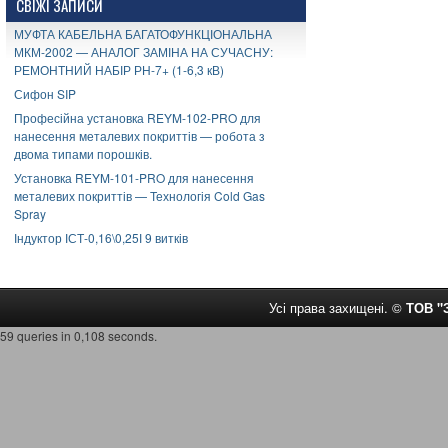
СВІЖІ ЗАПИСИ
МУФТА КАБЕЛЬНА БАГАТОФУНКЦІОНАЛЬНА
МКМ-2002 — АНАЛОГ ЗАМІНА НА СУЧАСНУ:
РЕМОНТНИЙ НАБІР РН-7+ (1-6,3 кВ)
Сифон SIP
Професійна установка REYM-102-PRO для
нанесення металевих покриттів — робота з
двома типами порошків.
Установка REYM-101-PRO для нанесення
металевих покриттів — Технологія Cold Gas
Spray
Індуктор ІСТ-0,16\0,25І 9 витків
Усі права захищені. ©
ТОВ 
59 queries in 0,108 seconds.