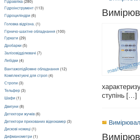
Гідравліка
(280)
Гідроінструмент
(113)
Вимірюв
Гідроциліндри
(6)
Головка відрізна.
(1)
Гірничо-шахтне обладнання
(100)
Гуркати
(29)
Дробарки
(5)
Залізовідділювачі
(7)
Лебідки
(4)
Вантажопідйомне обладнання
(12)
Комплектуючі для строп
(4)
Стропи
(3)
характериз
Тельфер
(3)
ступінь […]
Шафи
(1)
Двигуни
(8)
Детектори жучків
(6)
Вимірювал
Детектори прихованих відеокамер
(3)
Дискові ножиці
(1)
Вимірюв
Дифманометри
(1)