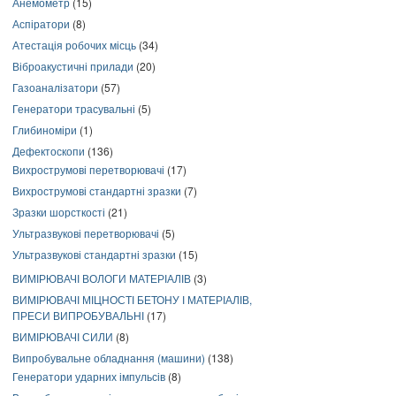
Анемометр
(15)
Аспіратори
(8)
Атестація робочих місць
(34)
Віброакустичні прилади
(20)
Газоаналізатори
(57)
Генератори трасувальні
(5)
Глибиноміри
(1)
Дефектоскопи
(136)
Вихрострумові перетворювачі
(17)
Вихрострумові стандартні зразки
(7)
Зразки шорсткості
(21)
Ультразвукові перетворювачі
(5)
Ультразвукові стандартні зразки
(15)
ВИМІРЮВАЧІ ВОЛОГИ МАТЕРІАЛІВ
(3)
ВИМІРЮВАЧІ МІЦНОСТІ БЕТОНУ І МАТЕРІАЛІВ,
ПРЕСИ ВИПРОБУВАЛЬНІ
(17)
ВИМІРЮВАЧІ СИЛИ
(8)
Випробувальне обладнання (машини)
(138)
Генератори ударних імпульсів
(8)