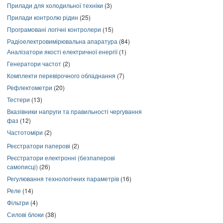
Прилади для холодильної техніки
(3)
Прилади контролю рідин
(25)
Програмовані логічні контролери
(15)
Радіоелектровимірювальна апаратура
(84)
Аналізатори якості електричної енергії
(1)
Генератори частот
(2)
Комплекти перевірочного обладнання
(7)
Рефлектометри
(20)
Тестери
(13)
Вказівники напруги та правильності чергування
фаз
(12)
Частотоміри
(2)
Реєстратори паперові
(2)
Реєстратори електронні (безпаперові
самописці)
(26)
Регулювання технологічних параметрів
(16)
Реле
(14)
Фільтри
(4)
Силові блоки
(38)