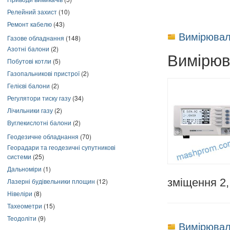
Релейний захист
(10)
Ремонт кабелю
(43)
Вимірювал
Газове обладнання
(148)
Азотні балони
(2)
Вимірюв
Побутові котли
(5)
Газопальникові пристрої
(2)
Гелієві балони
(2)
Регулятори тиску газу
(34)
Лічильники газу
(2)
Вуглекислотні балони
(2)
Геодезичне обладнання
(70)
Георадари та геодезичні супутникові
системи
(25)
Дальноміри
(1)
зміщення 2,
Лазерні будівельники площин
(12)
Нівеліри
(8)
Тахеометри
(15)
Теодоліти
(9)
Вимірювал