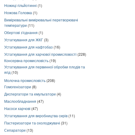
Ножиці гільйотинні
(1)
Ножова Головка
(1)
Вимірювальні вимірювальні перетворювачі
температури
(11)
Обертові з'єднання
(1)
Устаткування для ЖКГ
(3)
Устаткування для нафтобаз
(16)
Устаткування для харчової промисловості
(228)
Консервна промисловість
(19)
Устаткування для первинної обробки плодів та
ягід
(10)
Молочна промисловість
(208)
Гомогенізатори
(8)
Диспергатори та емульгатори
(4)
Маслообладнання
(47)
Насоси харчові
(47)
Устаткування для виробництва сирів
(11)
Пастеризатори та охолоджувачі
(31)
Сепаратори
(13)