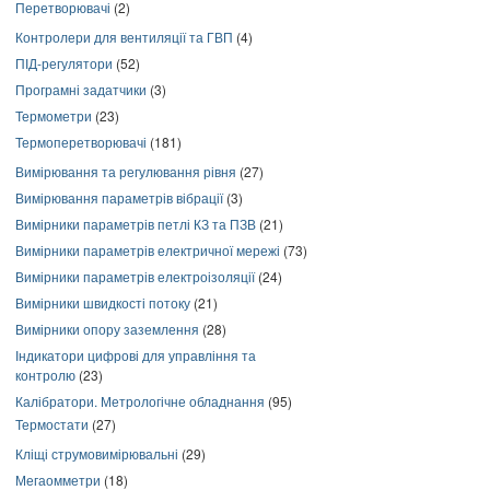
Перетворювачі
(2)
Контролери для вентиляції та ГВП
(4)
ПІД-регулятори
(52)
Програмні задатчики
(3)
Термометри
(23)
Термоперетворювачі
(181)
Вимірювання та регулювання рівня
(27)
Вимірювання параметрів вібрації
(3)
Вимірники параметрів петлі КЗ та ПЗВ
(21)
Вимірники параметрів електричної мережі
(73)
Вимірники параметрів електроізоляції
(24)
Вимірники швидкості потоку
(21)
Вимірники опору заземлення
(28)
Індикатори цифрові для управління та
контролю
(23)
Калібратори. Метрологічне обладнання
(95)
Термостати
(27)
Кліщі струмовимірювальні
(29)
Мегаомметри
(18)