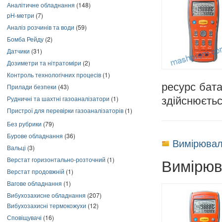
Аналітичне обладнання
(148)
pH-метри
(7)
Аналіз розчинів та води
(59)
Бомба Рейду
(2)
Датчики
(31)
Дозиметри та нітратоміри
(2)
Контроль технологічних процесів
(1)
ресурс бат
Прилади безпеки
(43)
Рудничні та шахтні газоаналізатори
(1)
здійснюєть
Пристрої для перевірки газоаналізаторів
(1)
Без рубрики
(79)
Бурове обладнання
(36)
Вимірювал
Вальці
(3)
Вимірюв
Верстат горизонтально-розточний
(1)
Верстат продовжній
(1)
Вагове обладнання
(1)
Вибухозахисне обладнання
(207)
Вибухозахисні термокожухи
(12)
Сповіщувачі
(16)