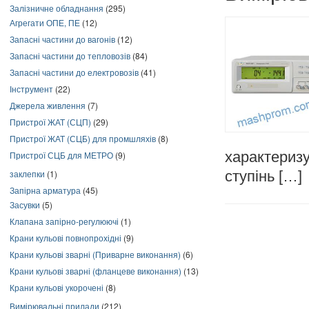
Залізничне обладнання
(295)
Агрегати ОПЕ, ПЕ
(12)
Запасні частини до вагонів
(12)
Запасні частини до тепловозів
(84)
Запасні частини до електровозів
(41)
Інструмент
(22)
Джерела живлення
(7)
Пристрої ЖАТ (СЦП)
(29)
Пристрої ЖАТ (СЦБ) для промшляхів
(8)
характериз
Пристрої СЦБ для МЕТРО
(9)
заклепки
(1)
ступінь […]
Запірна арматура
(45)
Засувки
(5)
Клапана запірно-регулюючі
(1)
Крани кульові повнопрохідні
(9)
Крани кульові зварні (Приварне виконання)
(6)
Крани кульові зварні (фланцеве виконання)
(13)
Крани кульові укорочені
(8)
Вимірювальні прилади
(212)