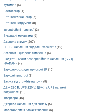
Кутоміри
(6)
Частотомір
(1)
Штангенглибиномір
(7)
Штангенінструмент
(8)
Інтерфейсні пристрої
(3)
Виконавчі механізми
(9)
Джерела струму
(207)
RLPS - живлення віддалених об'єктів
(10)
Автономні джерела живлення
(6)
Бюджетні блоки безперебійного живлення (ББП)
«РАПАН»
(4)
Зарядно-розрядні пристрої ЗР
(10)
Зарядні пристрої
(8)
Захист від стрибків напруги
(8)
ДБЖ 220 В, UPS 220 V, ДБЖ та UPS великої
потужності
(13)
Інвертори
(45)
Джерела живлення для зв'язку
(5)
Малогабаритні блоки живлення
(6)