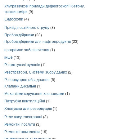
Ультразвукові прилади дефектоскопії бетону,
товщиноміри
(9)
Ендоскопи
(4)
Привід постійного струму
(8)
Пробовідбірники
(23)
Пробовідбірники для нафтопродуктів
(23)
програмне забезпечення
(1)
інше
(13)
Розмотувачі рулонів
(1)
Реєстратори. Системи збору даних
(2)
Резервуарне обладнання
(5)
Клапани дихальні
(1)
Механізми керування хлопавками
(1)
Патрубки вентиляційні
(1)
Хлопушки для резервуарів
(1)
Реле часу електронні
(3)
Ремонтні послуги
(3)
Ремонтні комплекси
(19)
Рентгенівське обладнання
(9)