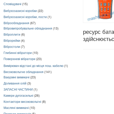
Сповіщувачі
(15)
Вибухозахисні коробки
(22)
Вибухозахисні коробки, пости
(1)
Віброобладнання
(67)
Вібровипробувальне обладнання
(13)
ресурс бат
Віброплити
(6)
здійснюєть
Віброрейки
(4)
Вібростоли
(7)
Глибинні вібратори
(10)
Поверхневі вібратори
(23)
Вимірювач відстані до місця пош. кабелю
(1)
Високовольтне обладнання
(141)
Вакуумні вимикачі
(23)
Доливання олій
(3)
ЗАПАСНІ ЧАСТИНИ
(1)
Камери дугогасильні
(26)
Контактори високовольтні
(8)
Масляні вимикачі
(10)
Приводи вимикачів
(5)