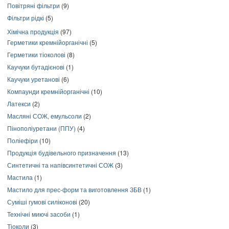
Повітряні фільтри
(9)
Фільтри рідкі
(5)
Хімічна продукція
(97)
Герметики кремнійорганічні
(5)
Герметики тіоколові
(8)
Каучуки бутадієнові
(1)
Каучуки уретанові
(6)
Компаунди кремнійорганічні
(10)
Латекси
(2)
Масляні СОЖ, емульсоли
(2)
Пінополіуретани (ППУ)
(4)
Поліефіри
(10)
Продукція будівельного призначення
(13)
Синтетичні та напівсинтетичні СОЖ
(3)
Мастила
(1)
Мастило для прес-форм та виготовлення ЗБВ
(1)
Суміші гумові силіконові
(20)
Технічні миючі засоби
(1)
Тіоколи
(3)