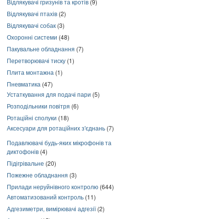
Відлякувачі гризунів та кротів
(9)
Відлякувачі птахів
(2)
Відлякувачі собак
(3)
Охоронні системи
(48)
Пакувальне обладнання
(7)
Перетворювачі тиску
(1)
Плита монтажна
(1)
Пневматика
(47)
Устаткування для подачі пари
(5)
Розподільники повітря
(6)
Ротаційні сполуки
(18)
Аксесуари для ротаційних з'єднань
(7)
Подавлювачі будь-яких мікрофонів та
диктофонів
(4)
Підігрівальне
(20)
Пожежне обладнання
(3)
Прилади неруйнівного контролю
(644)
Автоматизований контроль
(11)
Адгезиметри, вимірювачі адгезії
(2)