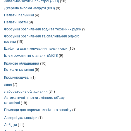
Запально-захисні пристрої (ЗЗП)
(10)
Джерела високої напруги (ІВН)
(3)
Пелетні пальники
(4)
Пелетні котли
(9)
Форсунки розпилення води та технічних рідин
(9)
Форсунки розпилення та спалювання рідкого
палива
(18)
Шафи та щити керування пальниками
(16)
Електромагнітні клапани ЕМКГ8
(9)
Кранове обладнання
(10)
Котушки гальмівні
(5)
Кромкорошувач
(1)
лінія
(7)
Лабораторне обладнання
(34)
Автоматичні піпетки змінного об'єму
механічні
(19)
Прилади для паразитологічного аналізу
(1)
Лазерні дальноміри
(1)
Лебідки
(11)