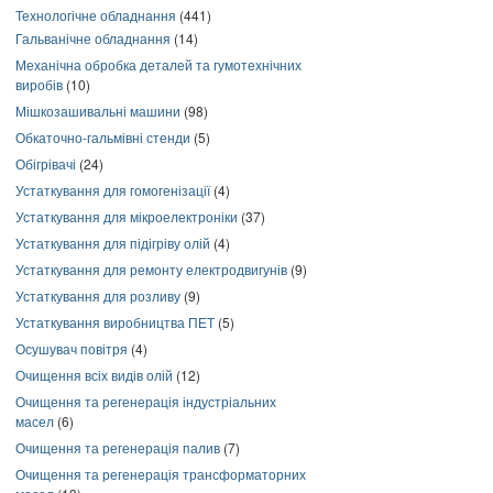
Технологічне обладнання
(441)
Гальванічне обладнання
(14)
Механічна обробка деталей та гумотехнічних
виробів
(10)
Мішкозашивальні машини
(98)
Обкаточно-гальмівні стенди
(5)
Обігрівачі
(24)
Устаткування для гомогенізації
(4)
Устаткування для мікроелектроніки
(37)
Устаткування для підігріву олій
(4)
Устаткування для ремонту електродвигунів
(9)
Устаткування для розливу
(9)
Устаткування виробництва ПЕТ
(5)
Осушувач повітря
(4)
Очищення всіх видів олій
(12)
Очищення та регенерація індустріальних
масел
(6)
Очищення та регенерація палив
(7)
Очищення та регенерація трансформаторних