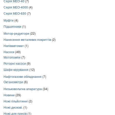
Серія МЕО-40
(7)
Серія МЕО-4000
(4)
Серія МЕО-630
(7)
Муфти
(4)
Підшипники
(1)
Мотор-редуктори
(22)
Нанесення металевих покриттів
(2)
Напівавтомат
(1)
Насоси
(49)
Мотопомпи
(7)
Роторні насоси
(9)
Шафи керування
(12)
Нафтогазове обладнання
(7)
Октанометри
(6)
Низьковольтна апаратура
(34)
Новини
(29)
Ножі гільйотинні
(2)
Ножі дискові.
(1)
Ножі для пресів
(1)